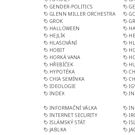
GENDER-POLITICS
G
GLENN MILLER ORCHESTRA
GO
GROK
GR
HALLOWEEN
HA
HEJLÍK
HE
HLASOVÁNÍ
H
HOBIT
H
HORKÁ VANA
H
HŘEBÍČEK
H
HYPOTÉKA
CH
CHIA SEMÍNKA
CH
IDEOLOGIE
IG
INDEX
I
INFORMAČNÍ VÁLKA
IN
INTERNET SECURITY
IR
ISLÁMSKÝ STÁT
IS
JABLKA
JA