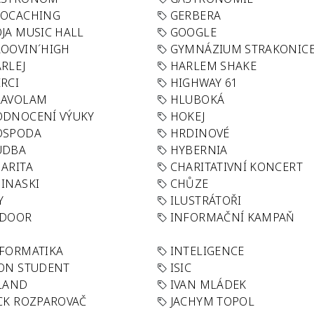
EOCACHING
GERBERA
JA MUSIC HALL
GOOGLE
OOVIN´HIGH
GYMNÁZIUM STRAKONIC
RLEJ
HARLEM SHAKE
RCI
HIGHWAY 61
LAVOLAM
HLUBOKÁ
ODNOCENÍ VÝUKY
HOKEJ
OSPODA
HRDINOVÉ
UDBA
HYBERNIA
ARITA
CHARITATIVNÍ KONCERT
INASKI
CHŮZE
Y
ILUSTRÁTOŘI
NDOOR
INFORMAČNÍ KAMPAŇ
FORMATIKA
INTELIGENCE
ON STUDENT
ISIC
LAND
IVAN MLÁDEK
CK ROZPAROVAČ
JACHYM TOPOL