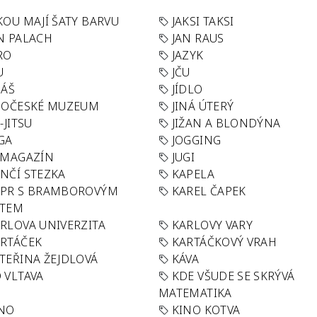
KOU MAJÍ ŠATY BARVU
JAKSI TAKSI
N PALACH
JAN RAUS
RO
JAZYK
U
JČU
DÁŠ
JÍDLO
HOČESKÉ MUZEUM
JINÁ ÚTERÝ
U-JITSU
JIŽAN A BLONDÝNA
GA
JOGGING
 MAGAZÍN
JUGI
NČÍ STEZKA
KAPELA
APR S BRAMBOROVÝM
KAREL ČAPEK
ÁTEM
RLOVA UNIVERZITA
KARLOVY VARY
RTÁČEK
KARTÁČKOVÝ VRAH
TEŘINA ŽEJDLOVÁ
KÁVA
 VLTAVA
KDE VŠUDE SE SKRÝVÁ
MATEMATIKA
INO
KINO KOTVA