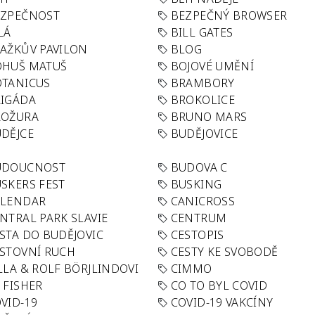
EZPEČNOST
BEZPEČNÝ BROWSER
LÁ
BILL GATES
AŽKŮV PAVILON
BLOG
OHUŠ MATUŠ
BOJOVÉ UMĚNÍ
TANICUS
BRAMBORY
IGÁDA
BROKOLICE
ROŽURA
BRUNO MARS
DĚJCE
BUDĚJOVICE
UDOUCNOST
BUDOVA C
SKERS FEST
BUSKING
ALENDAR
CANICROSS
NTRAL PARK SLAVIE
CENTRUM
STA DO BUDĚJOVIC
CESTOPIS
STOVNÍ RUCH
CESTY KE SVOBODĚ
LLA & ROLF BÖRJLINDOVI
CIMMO
 FISHER
CO TO BYL COVID
VID-19
COVID-19 VAKCÍNY