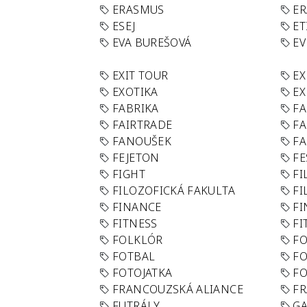
ERASMUS
E
ESEJ
ET
EVA BUREŠOVÁ
E
EXIT TOUR
EX
EXOTIKA
EX
FABRIKA
F
FAIRTRADE
F
FANOUŠEK
FA
FEJETON
FE
FIGHT
FI
FILOZOFICKÁ FAKULTA
FI
FINANCE
F
FITNESS
FI
FOLKLÓR
F
FOTBAL
FO
FOTOJATKA
F
FRANCOUZSKÁ ALIANCE
FR
FUTRÁLY
G