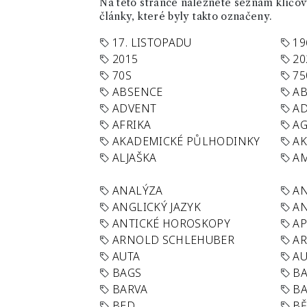
Na této stránce naleznete seznam klíčový
články, které byly takto označeny.
17. LISTOPADU
19
2015
20
70S
75
ABSENCE
AB
ADVENT
AD
AFRIKA
A
AKADEMICKÉ PŮLHODINKY
A
ALJAŠKA
AM
ANALÝZA
A
ANGLICKÝ JAZYK
AN
ANTICKÉ HOROSKOPY
AP
ARNOLD SCHLEHUBER
AR
AUTA
A
BAGS
BA
BARVA
BA
BED
B