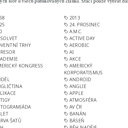
ch slov u všech publikovaných článků. Stačí pouze vybrat da
68
2013
25
24. PROSINEC
0
A.M.C.
SOLVET
ACTIVE DAY
VENTNÍ TRHY
AEROBIC
GRESOR
AI
KADEMIE
AKCE
ERICKÝ KONGRESS
AMERICKÝ
KORPORATISMUS
NDĚL
ANDROID
GLIČTINA
ANGLIE
LIKACE
APPLE
TIGY
ATMOSFÉRA
UTOGRAMIÁDA
AV ČR
LET
BANÁN
RVA ŠATŮ
BÁSEŇ
ĚH
BĚH NADĚJE