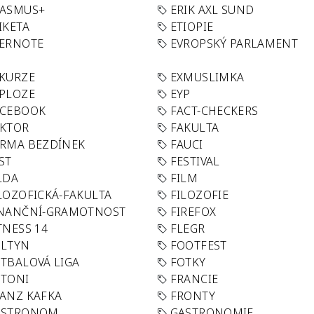
RASMUS+
ERIK AXL SUND
IKETA
ETIOPIE
VERNOTE
EVROPSKÝ PARLAMENT
KURZE
EXMUSLIMKA
PLOZE
EYP
ACEBOOK
FACT-CHECKERS
AKTOR
FAKULTA
RMA BEZDÍNEK
FAUCI
ST
FESTIVAL
LDA
FILM
LOZOFICKÁ-FAKULTA
FILOZOFIE
INANČNÍ-GRAMOTNOST
FIREFOX
TNESS 14
FLEGR
OLTYN
FOOTFEST
TBALOVÁ LIGA
FOTKY
OTONI
FRANCIE
ANZ KAFKA
FRONTY
ASTRONOM
GASTRONOMIE