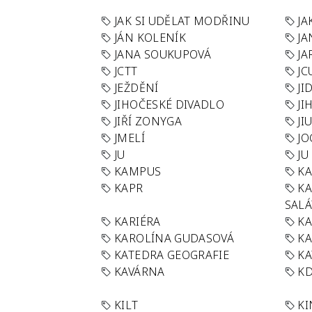
JAK SI UDĚLAT MODŘINU
JA
JÁN KOLENÍK
JA
JANA SOUKUPOVÁ
JA
JCTT
JC
JEŽDĚNÍ
JI
JIHOČESKÉ DIVADLO
JI
JIŘÍ ZONYGA
JI
JMELÍ
JO
JU
JU
KAMPUS
KA
KAPR
K
SAL
KARIÉRA
KA
KAROLÍNA GUDASOVÁ
KA
KATEDRA GEOGRAFIE
KA
KAVÁRNA
KD
KILT
K