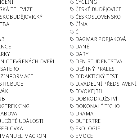
IČENÍ
CYCLING
SKÁ TELEVIZE
ČESKÉ BUDĚJOVICE
SKOBUDĚJOVICKÝ
ČESKOSLOVENSKO
TBA
ČÍNA
R
ČT
&B
DAGMAR POPJAKOVÁ
ANCE
DANĚ
ÁRKY
DARY
N OTEVŘENÝCH DVEŘÍ
DEN STUDENTSTVA
SATERO
DEŠTNÝ PRALES
EZINFORMACE
DIDAKTICKÝ TEST
STRIBUCE
DIVADELNÍ PŘEDSTAVENÍ
VÁK
DIVOKEJBILL
NB
DOBRODRUŽSTVÍ
OGTREKKING
DOKONALÉ TICHO
RABOVA
DRAMA
LEŽITÉ UDÁLOSTI
DUTERTRE
FFELOVKA
EKOLOGIE
MMANUEL MACRON
EMOCE