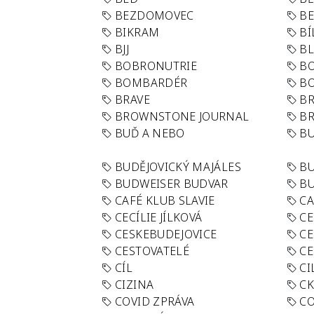
BEZDOMOVEC
B
BIKRAM
BÍ
BJJ
BL
BOBRONUTRIE
B
BOMBARDÉR
BO
BRAVE
BR
BROWNSTONE JOURNAL
B
BUĎ A NEBO
BU
BUDĚJOVICKÝ MAJÁLES
B
BUDWEISER BUDVAR
BU
CAFÉ KLUB SLAVIE
C
CECÍLIE JÍLKOVÁ
CE
CESKEBUDEJOVICE
CE
CESTOVATELÉ
CE
CÍL
CI
CIZINA
CK
COVID ZPRÁVA
CO