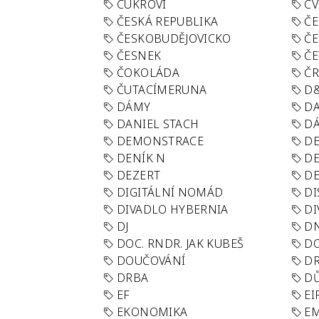
CUKROVÍ
CV
ČESKÁ REPUBLIKA
ČE
ČESKOBUDĚJOVICKO
ČE
ČESNEK
ČE
ČOKOLÁDA
Č
ČUTACÍMERUNA
D
DÁMY
D
DANIEL STACH
D
DEMONSTRACE
DE
DENÍK N
DE
DEZERT
D
DIGITÁLNÍ NOMÁD
DI
DIVADLO HYBERNIA
DI
DJ
D
DOC. RNDR. JAK KUBEŠ
D
DOUČOVÁNÍ
D
DRBA
DŮ
EF
EI
EKONOMIKA
E