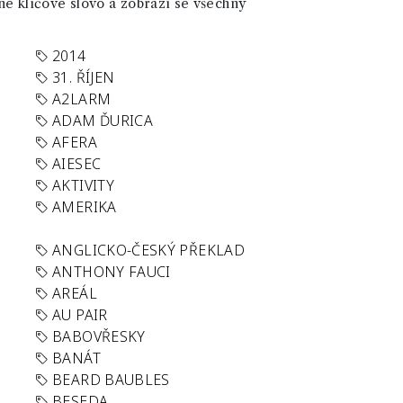
né klíčové slovo a zobrazí se všechny
2014
31. ŘÍJEN
A2LARM
ADAM ĎURICA
AFERA
AIESEC
AKTIVITY
AMERIKA
ANGLICKO-ČESKÝ PŘEKLAD
ANTHONY FAUCI
AREÁL
AU PAIR
BABOVŘESKY
BANÁT
BEARD BAUBLES
BESEDA