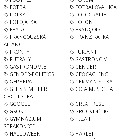
FOTBAL
FOTBALOVÁ LIGA
FOTKY
FOTOGRAFIE
FOTOJATKA
FOTONI
FRANCIE
FRANÇOIS
FRANCOUZSKÁ
FRANZ KAFKA
ALIANCE
FRONTY
FURIANT
FUTRÁLY
GASTRONOM
GASTRONOMIE
GENDER
GENDER-POLITICS
GEOCACHING
GERBERA
GERMANISTIKA
GLENN MILLER
GOJA MUSIC HALL
ORCHESTRA
GOOGLE
GREAT RESET
GROK
GROOVIN´HIGH
GYMNÁZIUM
H.E.A.T.
STRAKONICE
HALLOWEEN
HARLEJ