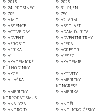
2015
2025
24. PROSINEC
31. ŘÍJEN
70S
750
A.M.C.
A2LARM
ABSENCE
ABSOLVET
ACTIVE DAY
ADAM ĎURICA
ADVENT
ADVENTNÍ TRHY
AEROBIC
AFERA
AFRIKA
AGRESOR
AI
AIESEC
AKADEMICKÉ
AKADEMIE
PŮLHODINKY
AKCE
AKTIVITY
ALJAŠKA
AMERICKÝ
KONGRESS
AMERICKÝ
AMERIKA
KORPORATISMUS
ANALÝZA
ANDĚL
ANDROID
ANGLICKO-ČESKÝ