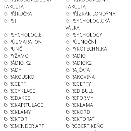
FAKULTA
FAKULTA
PŘÍRUČKA
PŘÍZRAK LONDÝNA
PSI
PSYCHOLOGICKÁ
VÁLKA
PSYCHOLOGIE
PSYCHOLOGY
PŮLMARATON
PŮLNOČNÍ
PUNČ
PYROTECHNIKA
PYŽAMO
RADIO
RÁDIO K2
RADIOK2
RADY
RAJČATA
RAKOUSKO
RAKOVINA
RECEPT
RECEPTY
RECYKLACE
RED BULL
REDAKCE
REFORMY
REKAPITULACE
REKLAMA
REKLAMY
REKORD
REKTOR
REKTORÁT
REMINDER APP
ROBERT KEŇO