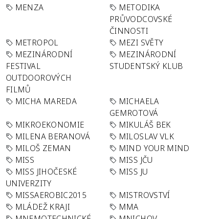
MENZA
METODIKA
PRŮVODCOVSKÉ
ČINNOSTI
METROPOL
MEZI SVĚTY
MEZINÁRODNÍ
MEZINÁRODNÍ
FESTIVAL
STUDENTSKÝ KLUB
OUTDOOROVÝCH
FILMŮ
MICHA MAREDA
MICHAELA
GEMROTOVÁ
MIKROEKONOMIE
MIKULÁŠ BEK
MILENA BERANOVÁ
MILOSLAV VLK
MILOŠ ZEMAN
MIND YOUR MIND
MISS
MISS JČU
MISS JIHOČESKÉ
MISS JU
UNIVERZITY
MISSAEROBIC2015
MISTROVSTVÍ
MLÁDEŽ KRAJI
MMA
MNEMOTECHNICKÉ
MNICHOV