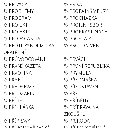
PRIVACY
PRIVÁT
PROBLÉMY
PROFAJNŠMEKRY
PROGRAM
PROCHÁZKA
PROJEKT
PROJEKT SBOR
PROJEKTY
PROKRASTINACE
PROPAGANDA
PROSTATA
PROTI-PANDEMICKÁ
PROTON VPN
OPATŘENÍ
PRŮVODCOVÁNÍ
PRVÁCI
PRVNÍ KAZETA
PRVNÍ REPUBLIKA
PRVOTINA
PRYMULA
PŘÁNÍ
PŘEDNÁŠKA
PŘEDSEVZETÍ
PŘEDSTAVENÍ
PŘEDZÁPIS
PŘF
PŘÍBĚH
PŘÍBĚHY
PŘIHLÁŠKA
PŘÍPRAVA NA
ZKOUŠKU
PŘÍPRAVY
PŘÍRODA
PŘÍRODOVĚDECKÁ
PŘÍRODOVĚDNÁ