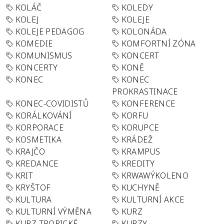
KOLÁČ
KOLEDY
KOLEJ
KOLEJE
KOLEJE PEDAGOG
KOLONÁDA
KOMEDIE
KOMFORTNÍ ZÓNA
KOMUNISMUS
KONCERT
KONCERTY
KONĚ
KONEC
KONEC
PROKRASTINACE
KONEC-COVIDISTŮ
KONFERENCE
KORÁLKOVÁNÍ
KORFU
KORPORACE
KORUPCE
KOSMETIKA
KRÁDEŽ
KRAJČO
KRAMPUS
KREDANCE
KREDITY
KRIT
KRWAWÝKOLENO
KRYŠTOF
KUCHYNĚ
KULTURA
KULTURNÍ AKCE
KULTURNÍ VÝMĚNA
KURZ
KURZ TROPICKÉ
KURZY