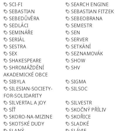
SCI-FI
SEARCH ENGINE
SEBASTIAN
SEBASTIAN FITZEK
SEBEDŮVĚRA
SEBEOBRANA
SEDLÁCI
SEMESTR
SEMINÁŘE
SEN
SERIÁL
SERVER
SESTRA
SETKÁNÍ
SEX
SEZNAMOVÁK
SHAKESPEARE
SHOW
SHROMÁŽDĚNÍ
SHV
AKADEMICKÉ OBCE
SIBYLA
SIGMA
SILESIAN-SOCIETY-
SILSOC
FOR-SOLIDARITY
SILVERTAL A JOY
SILVESTR
SÍŤ
SKOČNÝ PŘÍLIV
SKORO-NA-MIZINE
SKOŘICE
SKOTSKÉ DUDY
SLADKÉ
SLANÝ
SLÁVIE