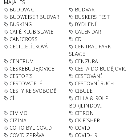
MAJÁLES
BUDOVA C
BUDVAR
BUDWEISER BUDVAR
BUSKERS FEST
BUSKING
BYDLENÍ
CAFÉ KLUB SLAVIE
CALENDAR
CANICROSS
CD
CECÍLIE JÍLKOVÁ
CENTRAL PARK
SLAVIE
CENTRUM
CENZURA
CESKEBUDEJOVICE
CESTA DO BUDĚJOVIC
CESTOPIS
CESTOVÁNÍ
CESTOVATELÉ
CESTOVNÍ RUCH
CESTY KE SVOBODĚ
CIBULE
CÍL
CILLA & ROLF
BÖRJLINDOVI
CIMMO
CITRON
CIZINA
CK FISHER
CO TO BYL COVID
COVID
COVID ZPRÁVA
COVID-19