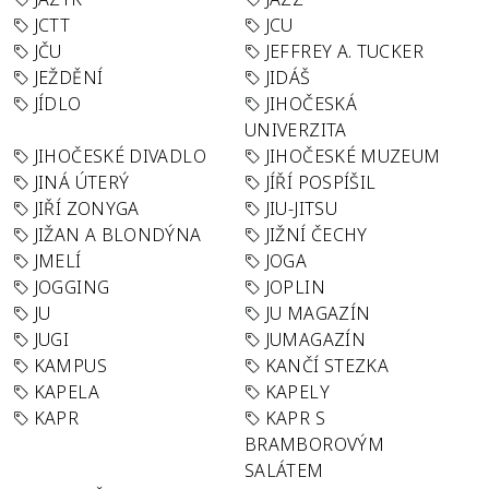
JCTT
JCU
JČU
JEFFREY A. TUCKER
JEŽDĚNÍ
JIDÁŠ
JÍDLO
JIHOČESKÁ
UNIVERZITA
JIHOČESKÉ DIVADLO
JIHOČESKÉ MUZEUM
JINÁ ÚTERÝ
JÍŘÍ POSPÍŠIL
JIŘÍ ZONYGA
JIU-JITSU
JIŽAN A BLONDÝNA
JIŽNÍ ČECHY
JMELÍ
JOGA
JOGGING
JOPLIN
JU
JU MAGAZÍN
JUGI
JUMAGAZÍN
KAMPUS
KANČÍ STEZKA
KAPELA
KAPELY
KAPR
KAPR S
BRAMBOROVÝM
SALÁTEM