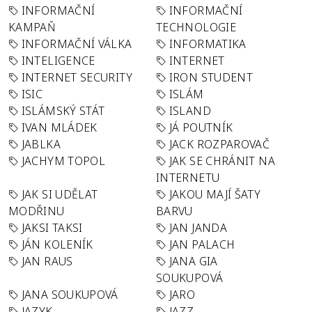
INFORMAČNÍ
INFORMAČNÍ
KAMPAŇ
TECHNOLOGIE
INFORMAČNÍ VÁLKA
INFORMATIKA
INTELIGENCE
INTERNET
INTERNET SECURITY
IRON STUDENT
ISIC
ISLÁM
ISLÁMSKÝ STÁT
ISLAND
IVAN MLÁDEK
JÁ POUTNÍK
JABLKA
JACK ROZPAROVAČ
JACHYM TOPOL
JAK SE CHRÁNIT NA
INTERNETU
JAK SI UDĚLAT
JAKOU MAJÍ ŠATY
MODŘINU
BARVU
JAKSI TAKSI
JAN JANDA
JÁN KOLENÍK
JAN PALACH
JAN RAUS
JANA GIA
SOUKUPOVÁ
JANA SOUKUPOVÁ
JARO
JAZYK
JAZZ