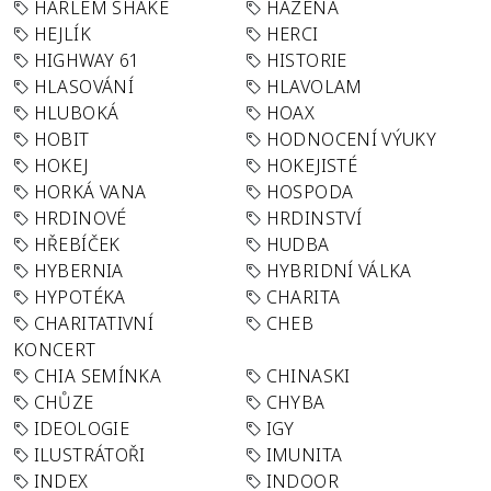
HARLEM SHAKE
HÁZENÁ
HEJLÍK
HERCI
HIGHWAY 61
HISTORIE
HLASOVÁNÍ
HLAVOLAM
HLUBOKÁ
HOAX
HOBIT
HODNOCENÍ VÝUKY
HOKEJ
HOKEJISTÉ
HORKÁ VANA
HOSPODA
HRDINOVÉ
HRDINSTVÍ
HŘEBÍČEK
HUDBA
HYBERNIA
HYBRIDNÍ VÁLKA
HYPOTÉKA
CHARITA
CHARITATIVNÍ
CHEB
KONCERT
CHIA SEMÍNKA
CHINASKI
CHŮZE
CHYBA
IDEOLOGIE
IGY
ILUSTRÁTOŘI
IMUNITA
INDEX
INDOOR