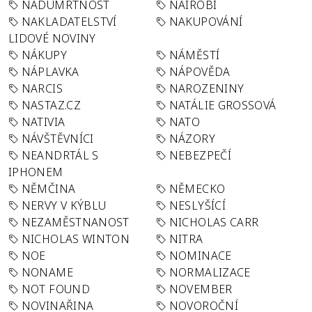
NADÚMRTNOST
NAIROBI
NAKLADATELSTVÍ
NAKUPOVÁNÍ
LIDOVÉ NOVINY
NÁKUPY
NÁMĚSTÍ
NÁPLAVKA
NÁPOVĚDA
NARCIS
NAROZENINY
NASTAZ.CZ
NATÁLIE GROSSOVÁ
NATIVIA
NATO
NÁVŠTĚVNÍCI
NÁZORY
NEANDRTÁL S
NEBEZPEČÍ
IPHONEM
NĚMČINA
NĚMECKO
NERVY V KÝBLU
NESLYŠÍCÍ
NEZAMĚSTNANOST
NICHOLAS CARR
NICHOLAS WINTON
NITRA
NOE
NOMINACE
NONAME
NORMALIZACE
NOT FOUND
NOVEMBER
NOVINAŘINA
NOVOROČNÍ