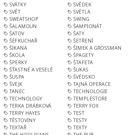
SVÁTKY
SVĚDEK
SVĚT
SVĚTLA
SWEATSHOP
SWING
ŠALAMOUN
ŠAMPIONÁT
ŠATOV
ŠATY
ŠÉFKUCHAŘ
ŠETŘENÍ
ŠIKANA
ŠIMEK A GROSSMAN
ŠKOLA
ŠPAGETY
ŠPERKY
ŠTAFETA
ŠŤASTNÉ A VESELÉ
ŠUKAS
ŠUSPA
ŠVÉDSKO
ŠVEJK
TAJNÁ OPERACE
TANEC
TECHNOLOGIE
TECHNOLOGY
TEMPLESTORE
TERKA DRÁBKOVÁ
TERRY FOX
TERRY HAYES
TEST
TĚSTOVINY
TESTY
TEXTAŘ
TEXTY
THE HOOLIGANS
THE PUB