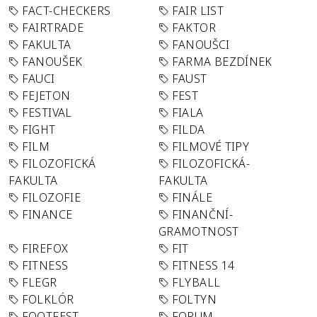
FACT-CHECKERS
FAIR LIST
FAIRTRADE
FAKTOR
FAKULTA
FANOUŠCI
FANOUŠEK
FARMA BEZDÍNEK
FAUCI
FAUST
FEJETON
FEST
FESTIVAL
FIALA
FIGHT
FILDA
FILM
FILMOVÉ TIPY
FILOZOFICKÁ
FILOZOFICKÁ-
FAKULTA
FAKULTA
FILOZOFIE
FINÁLE
FINANCE
FINANČNÍ-
GRAMOTNOST
FIREFOX
FIT
FITNESS
FITNESS 14
FLEGR
FLYBALL
FOLKLÓR
FOLTYN
FOOTFEST
FORUM