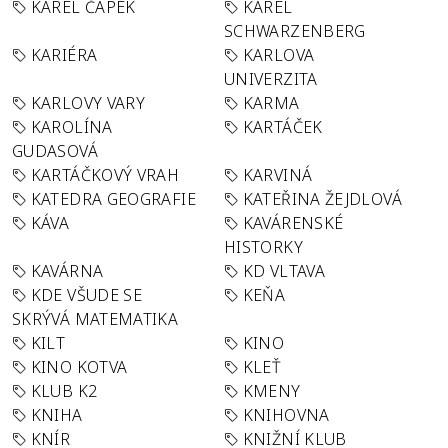
KAREL ČAPEK
KAREL
SCHWARZENBERG
KARIÉRA
KARLOVA
UNIVERZITA
KARLOVY VARY
KARMA
KAROLÍNA
KARTÁČEK
GUDASOVÁ
KARTÁČKOVÝ VRAH
KARVINÁ
KATEDRA GEOGRAFIE
KATEŘINA ŽEJDLOVÁ
KÁVA
KAVÁRENSKÉ
HISTORKY
KAVÁRNA
KD VLTAVA
KDE VŠUDE SE
KEŇA
SKRÝVÁ MATEMATIKA
KILT
KINO
KINO KOTVA
KLEŤ
KLUB K2
KMENY
KNIHA
KNIHOVNA
KNÍR
KNIŽNÍ KLUB