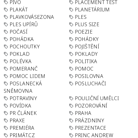
PIVO
PLACEMENT TEST
PLAKÁT
PLANETÁRIUM
PLAVKOVÁSEZONA
PLES
PLES UPÍRŮ
PLUS SIZE
POČASÍ
POEZIE
POHÁDKA
POHÁDKY
POCHOUTKY
POJIŠTĚNÍ
POKLAD
POKLADY
POLÉVKA
POLITIKA
POMERANČ
POMOC
POMOC LIDEM
POSILOVNA
POSLANECKÁ
POSLUCHAČI
SNĚMOVNA
POTRAVINY
POULIČNÍ UMĚLCI
POVÍDKA
POZOROVÁNÍ
PR ČLÁNEK
PRAHA
PRAXE
PRÁZDNINY
PREMIÉRA
PREZENTACE
PRIMÁT.CZ
PRINC ANDREW