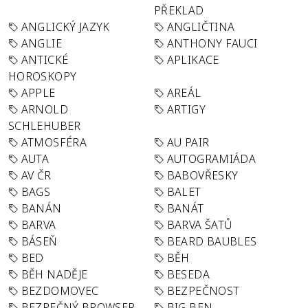
PŘEKLAD
ANGLICKÝ JAZYK
ANGLIČTINA
ANGLIE
ANTHONY FAUCI
ANTICKÉ
APLIKACE
HOROSKOPY
APPLE
AREÁL
ARNOLD
ARTIGY
SCHLEHUBER
ATMOSFÉRA
AU PAIR
AUTA
AUTOGRAMIÁDA
AV ČR
BABOVŘESKY
BAGS
BALET
BANÁN
BANÁT
BARVA
BARVA ŠATŮ
BÁSEŇ
BEARD BAUBLES
BED
BĚH
BĚH NADĚJE
BESEDA
BEZDOMOVEC
BEZPEČNOST
BEZPEČNÝ BROWSER
BIG BEN