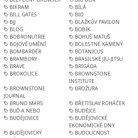
BIKRAM
BÍLÁ
BILL GATES
BIO
BJJ
BLAŽKŮV PAVILON
BLOG
BOBÍK
BOBRONUTRIE
BOHUŠ MATUŠ
BOJOVÉ UMĚNÍ
BOLESTNÉ KAMENY
BOMBARDÉR
BOTANICUS
BRAMBORY
BRASILSKÉ JIU-JITSU
BRAVE
BRIGÁDA
BROKOLICE
BROWNSTONE
INSTITUTE
BROWNSTONE
BROŽURA
JOURNAL
BRUNO MARS
BŘETISLAV ROHÁČEK
BUĎ A NEBO
BUDĚJCE
BUDĚJOVICE
BUDĚJOVICKÉ
EKONOMICKÉ DNY
BUDĚJOVICKÝ
BUDOUCNOST