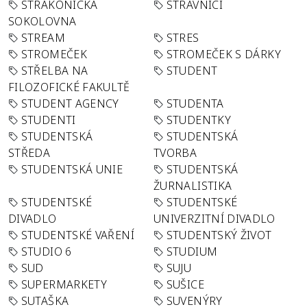
STRAKONICKÁ
STRÁVNÍCI
SOKOLOVNA
STREAM
STRES
STROMEČEK
STROMEČEK S DÁRKY
STŘELBA NA
STUDENT
FILOZOFICKÉ FAKULTĚ
STUDENT AGENCY
STUDENTA
STUDENTI
STUDENTKY
STUDENTSKÁ
STUDENTSKÁ
STŘEDA
TVORBA
STUDENTSKÁ UNIE
STUDENTSKÁ
ŽURNALISTIKA
STUDENTSKÉ
STUDENTSKÉ
DIVADLO
UNIVERZITNÍ DIVADLO
STUDENTSKÉ VAŘENÍ
STUDENTSKÝ ŽIVOT
STUDIO 6
STUDIUM
SUD
SUJU
SUPERMARKETY
SUŠICE
SUTAŠKA
SUVENÝRY