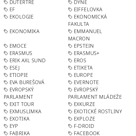
DUTERTRE
DÝNĚ
EF
EIFFELOVKA
EKOLOGIE
EKONOMICKÁ
FAKULTA
EKONOMIKA
EMMANUEL
MACRON
EMOCE
EPSTEIN
ERASMUS
ERASMUS+
ERIK AXL SUND
EROS
ESEJ
ETIKETA
ETIOPIE
EUROPE
EVA BUREŠOVÁ
EVERNOTE
EVROPSKÝ
EVROPSKÝ
PARLAMENT
PARLAMENT MLÁDEŽE
EXIT TOUR
EXKURZE
EXMUSLIMKA
EXOTICKÉ ROSTLINY
EXOTIKA
EXPLOZE
EYP
F-DROID
FABRIKA
FACEBOOK