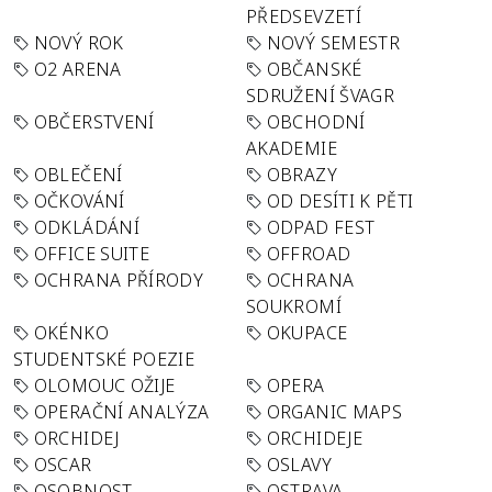
PŘEDSEVZETÍ
NOVÝ ROK
NOVÝ SEMESTR
O2 ARENA
OBČANSKÉ
SDRUŽENÍ ŠVAGR
OBČERSTVENÍ
OBCHODNÍ
AKADEMIE
OBLEČENÍ
OBRAZY
OČKOVÁNÍ
OD DESÍTI K PĚTI
ODKLÁDÁNÍ
ODPAD FEST
OFFICE SUITE
OFFROAD
OCHRANA PŘÍRODY
OCHRANA
SOUKROMÍ
OKÉNKO
OKUPACE
STUDENTSKÉ POEZIE
OLOMOUC OŽIJE
OPERA
OPERAČNÍ ANALÝZA
ORGANIC MAPS
ORCHIDEJ
ORCHIDEJE
OSCAR
OSLAVY
OSOBNOST
OSTRAVA