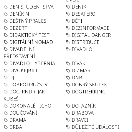
DEN STUDENTSTVA
DENIK
DENÍK N
DESATERO
DEŠTNÝ PRALES
DĚTI
DEZERT
DEZINFORMACE
DIDAKTICKÝ TEST
DIGITAL DANGER
DIGITÁLNÍ NOMÁD
DISTRIBUCE
DIVADELNÍ
DIVADLO
PŘEDSTAVENÍ
DIVADLO HYBERNIA
DIVÁK
DIVOKEJBILL
DIZMAS
DJ
DNB
DOBRODRUŽSTVÍ
DOBRÝ SKUTEK
DOC. RNDR. JAK
DOGTREKKING
KUBEŠ
DOKONALÉ TICHO
DOTAZNÍK
DOUČOVÁNÍ
DRABOVA
DRAMA
DRAVCI
DRBA
DŮLEŽITÉ UDÁLOSTI