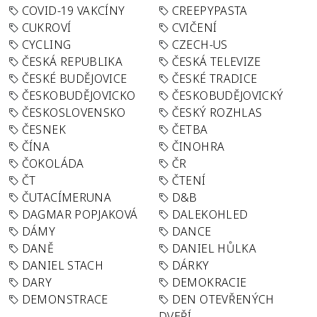
COVID-19 VAKCÍNY
CREEPYPASTA
CUKROVÍ
CVIČENÍ
CYCLING
CZECH-US
ČESKÁ REPUBLIKA
ČESKÁ TELEVIZE
ČESKÉ BUDĚJOVICE
ČESKÉ TRADICE
ČESKOBUDĚJOVICKO
ČESKOBUDĚJOVICKÝ
ČESKOSLOVENSKO
ČESKÝ ROZHLAS
ČESNEK
ČETBA
ČÍNA
ČINOHRA
ČOKOLÁDA
ČR
ČT
ČTENÍ
ČUTACÍMERUNA
D&B
DAGMAR POPJAKOVÁ
DALEKOHLED
DÁMY
DANCE
DANĚ
DANIEL HŮLKA
DANIEL STACH
DÁRKY
DARY
DEMOKRACIE
DEMONSTRACE
DEN OTEVŘENÝCH
DVEŘÍ