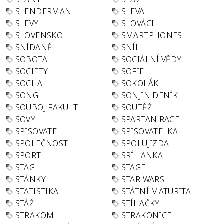
SLENDERMAN
SLEVA
SLEVY
SLOVÁCI
SLOVENSKO
SMARTPHONES
SNÍDANĚ
SNÍH
SOBOTA
SOCIÁLNÍ VĚDY
SOCIETY
SOFIE
SOCHA
SOKOLÁK
SONG
SONJIN DENÍK
SOUBOJ FAKULT
SOUTĚŽ
SOVY
SPARTAN RACE
SPISOVATEL
SPISOVATELKA
SPOLEČNOST
SPOLUJIZDA
SPORT
SRÍ LANKA
STAG
STAGE
STÁNKY
STAR WARS
STATISTIKA
STÁTNÍ MATURITA
STÁŽ
STÍHAČKY
STRAKOM
STRAKONICE