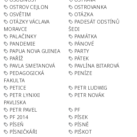
OSTROV CEJLON
OSTROVANKA
OSVĚTIM
OTÁZKA
OTÁZKY VÁCLAVA
PADESÁT ODSTÍNŮ
MORAVCE
ŠEDI
PALAČINKY
PAMÁTKA
PANDEMIE
PÁNOVÉ
PAPUA NOVA GUINEA
PARTY
PAŘÍŽ
PÁTEK
PAVLA SMETANOVÁ
PAVLÍNA BITAROVÁ
PEDAGOGICKÁ
PENÍZE
FAKULTA
PETICE
PETR LUDWIG
PETR LYNXXI
PETR NOVÁK
PAVLISKA
PETR PAVEL
PF
PF 2014
PÍSEK
PÍSEŇ
PÍSNĚ
PÍSNIČKÁŘI
PIŠKOT