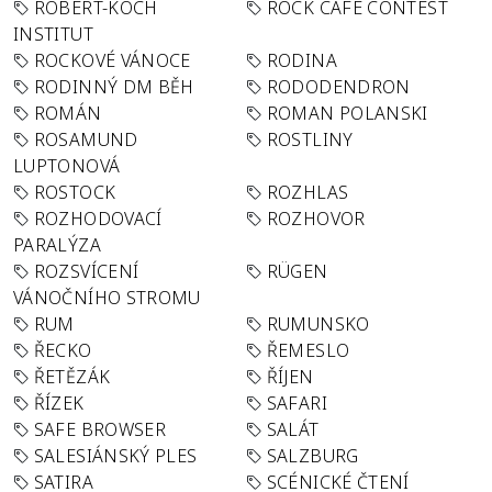
ROBERT-KOCH
ROCK CAFÉ CONTEST
INSTITUT
ROCKOVÉ VÁNOCE
RODINA
RODINNÝ DM BĚH
RODODENDRON
ROMÁN
ROMAN POLANSKI
ROSAMUND
ROSTLINY
LUPTONOVÁ
ROSTOCK
ROZHLAS
ROZHODOVACÍ
ROZHOVOR
PARALÝZA
ROZSVÍCENÍ
RÜGEN
VÁNOČNÍHO STROMU
RUM
RUMUNSKO
ŘECKO
ŘEMESLO
ŘETĚZÁK
ŘÍJEN
ŘÍZEK
SAFARI
SAFE BROWSER
SALÁT
SALESIÁNSKÝ PLES
SALZBURG
SATIRA
SCÉNICKÉ ČTENÍ