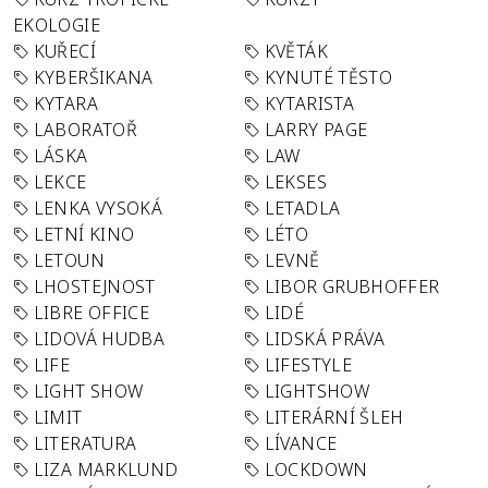
EKOLOGIE
KUŘECÍ
KVĚTÁK
KYBERŠIKANA
KYNUTÉ TĚSTO
KYTARA
KYTARISTA
LABORATOŘ
LARRY PAGE
LÁSKA
LAW
LEKCE
LEKSES
LENKA VYSOKÁ
LETADLA
LETNÍ KINO
LÉTO
LETOUN
LEVNĚ
LHOSTEJNOST
LIBOR GRUBHOFFER
LIBRE OFFICE
LIDÉ
LIDOVÁ HUDBA
LIDSKÁ PRÁVA
LIFE
LIFESTYLE
LIGHT SHOW
LIGHTSHOW
LIMIT
LITERÁRNÍ ŠLEH
LITERATURA
LÍVANCE
LIZA MARKLUND
LOCKDOWN