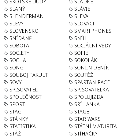
SKOTSKÉ DUDY
SLADKÉ
SLANÝ
SLÁVIE
SLENDERMAN
SLEVA
SLEVY
SLOVÁCI
SLOVENSKO
SMARTPHONES
SNÍDANĚ
SNÍH
SOBOTA
SOCIÁLNÍ VĚDY
SOCIETY
SOFIE
SOCHA
SOKOLÁK
SONG
SONJIN DENÍK
SOUBOJ FAKULT
SOUTĚŽ
SOVY
SPARTAN RACE
SPISOVATEL
SPISOVATELKA
SPOLEČNOST
SPOLUJIZDA
SPORT
SRÍ LANKA
STAG
STAGE
STÁNKY
STAR WARS
STATISTIKA
STÁTNÍ MATURITA
STÁŽ
STÍHAČKY