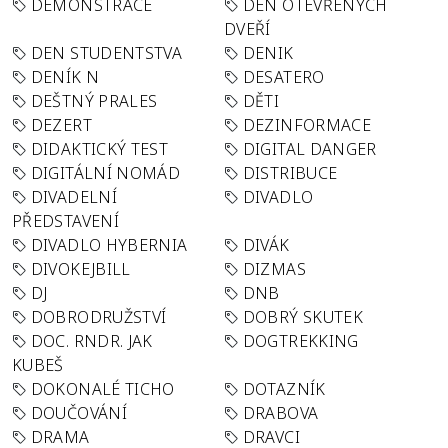
DEMONSTRACE
DEN OTEVŘENÝCH
DVEŘÍ
DEN STUDENTSTVA
DENIK
DENÍK N
DESATERO
DEŠTNÝ PRALES
DĚTI
DEZERT
DEZINFORMACE
DIDAKTICKÝ TEST
DIGITAL DANGER
DIGITÁLNÍ NOMÁD
DISTRIBUCE
DIVADELNÍ
DIVADLO
PŘEDSTAVENÍ
DIVADLO HYBERNIA
DIVÁK
DIVOKEJBILL
DIZMAS
DJ
DNB
DOBRODRUŽSTVÍ
DOBRÝ SKUTEK
DOC. RNDR. JAK
DOGTREKKING
KUBEŠ
DOKONALÉ TICHO
DOTAZNÍK
DOUČOVÁNÍ
DRABOVA
DRAMA
DRAVCI