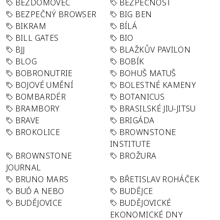
BEZDOMOVEC
BEZPEČNOST
BEZPEČNÝ BROWSER
BIG BEN
BIKRAM
BÍLÁ
BILL GATES
BIO
BJJ
BLAŽKŮV PAVILON
BLOG
BOBÍK
BOBRONUTRIE
BOHUŠ MATUŠ
BOJOVÉ UMĚNÍ
BOLESTNÉ KAMENY
BOMBARDÉR
BOTANICUS
BRAMBORY
BRASILSKÉ JIU-JITSU
BRAVE
BRIGÁDA
BROKOLICE
BROWNSTONE
INSTITUTE
BROWNSTONE
BROŽURA
JOURNAL
BRUNO MARS
BŘETISLAV ROHÁČEK
BUĎ A NEBO
BUDĚJCE
BUDĚJOVICE
BUDĚJOVICKÉ
EKONOMICKÉ DNY