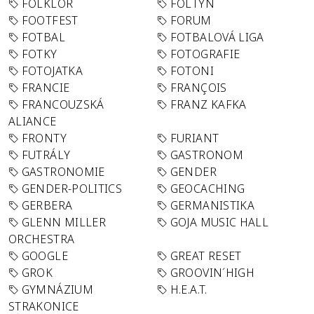
FOLKLÓR
FOLTYN
FOOTFEST
FORUM
FOTBAL
FOTBALOVÁ LIGA
FOTKY
FOTOGRAFIE
FOTOJATKA
FOTONI
FRANCIE
FRANÇOIS
FRANCOUZSKÁ
FRANZ KAFKA
ALIANCE
FRONTY
FURIANT
FUTRÁLY
GASTRONOM
GASTRONOMIE
GENDER
GENDER-POLITICS
GEOCACHING
GERBERA
GERMANISTIKA
GLENN MILLER
GOJA MUSIC HALL
ORCHESTRA
GOOGLE
GREAT RESET
GROK
GROOVIN´HIGH
GYMNÁZIUM
H.E.A.T.
STRAKONICE