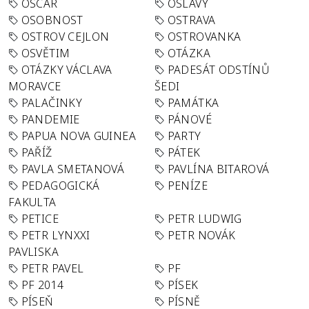
OSCAR
OSLAVY
OSOBNOST
OSTRAVA
OSTROV CEJLON
OSTROVANKA
OSVĚTIM
OTÁZKA
OTÁZKY VÁCLAVA
PADESÁT ODSTÍNŮ
MORAVCE
ŠEDI
PALAČINKY
PAMÁTKA
PANDEMIE
PÁNOVÉ
PAPUA NOVA GUINEA
PARTY
PAŘÍŽ
PÁTEK
PAVLA SMETANOVÁ
PAVLÍNA BITAROVÁ
PEDAGOGICKÁ
PENÍZE
FAKULTA
PETICE
PETR LUDWIG
PETR LYNXXI
PETR NOVÁK
PAVLISKA
PETR PAVEL
PF
PF 2014
PÍSEK
PÍSEŇ
PÍSNĚ