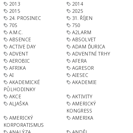
2013
2014
2015
2025
24. PROSINEC
31. ŘÍJEN
70S
750
A.M.C.
A2LARM
ABSENCE
ABSOLVET
ACTIVE DAY
ADAM ĎURICA
ADVENT
ADVENTNÍ TRHY
AEROBIC
AFERA
AFRIKA
AGRESOR
AI
AIESEC
AKADEMICKÉ
AKADEMIE
PŮLHODINKY
AKCE
AKTIVITY
ALJAŠKA
AMERICKÝ
KONGRESS
AMERICKÝ
AMERIKA
KORPORATISMUS
ANALÝZA
ANDĚL