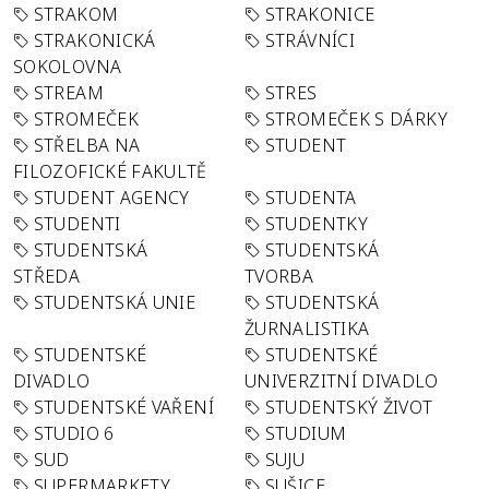
STRAKOM
STRAKONICE
STRAKONICKÁ
STRÁVNÍCI
SOKOLOVNA
STREAM
STRES
STROMEČEK
STROMEČEK S DÁRKY
STŘELBA NA
STUDENT
FILOZOFICKÉ FAKULTĚ
STUDENT AGENCY
STUDENTA
STUDENTI
STUDENTKY
STUDENTSKÁ
STUDENTSKÁ
STŘEDA
TVORBA
STUDENTSKÁ UNIE
STUDENTSKÁ
ŽURNALISTIKA
STUDENTSKÉ
STUDENTSKÉ
DIVADLO
UNIVERZITNÍ DIVADLO
STUDENTSKÉ VAŘENÍ
STUDENTSKÝ ŽIVOT
STUDIO 6
STUDIUM
SUD
SUJU
SUPERMARKETY
SUŠICE