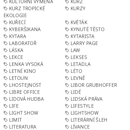
KULTURNÍ VÝMĚNA
KURZ
KURZ TROPICKÉ
KURZY
EKOLOGIE
KUŘECÍ
KVĚTÁK
KYBERŠIKANA
KYNUTÉ TĚSTO
KYTARA
KYTARISTA
LABORATOŘ
LARRY PAGE
LÁSKA
LAW
LEKCE
LEKSES
LENKA VYSOKÁ
LETADLA
LETNÍ KINO
LÉTO
LETOUN
LEVNĚ
LHOSTEJNOST
LIBOR GRUBHOFFER
LIBRE OFFICE
LIDÉ
LIDOVÁ HUDBA
LIDSKÁ PRÁVA
LIFE
LIFESTYLE
LIGHT SHOW
LIGHTSHOW
LIMIT
LITERÁRNÍ ŠLEH
LITERATURA
LÍVANCE