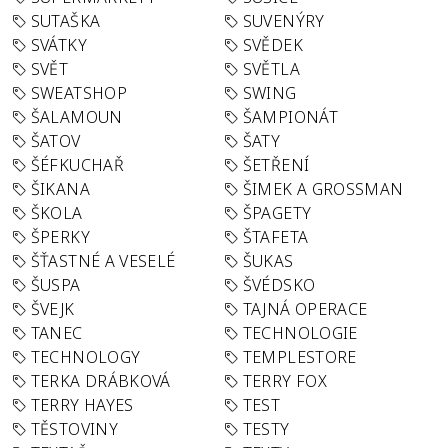
SUTAŠKA
SUVENÝRY
SVÁTKY
SVĚDEK
SVĚT
SVĚTLA
SWEATSHOP
SWING
ŠALAMOUN
ŠAMPIONÁT
ŠATOV
ŠATY
ŠÉFKUCHAŘ
ŠETŘENÍ
ŠIKANA
ŠIMEK A GROSSMAN
ŠKOLA
ŠPAGETY
ŠPERKY
ŠTAFETA
ŠŤASTNÉ A VESELÉ
ŠUKAS
ŠUSPA
ŠVÉDSKO
ŠVEJK
TAJNÁ OPERACE
TANEC
TECHNOLOGIE
TECHNOLOGY
TEMPLESTORE
TERKA DRÁBKOVÁ
TERRY FOX
TERRY HAYES
TEST
TĚSTOVINY
TESTY