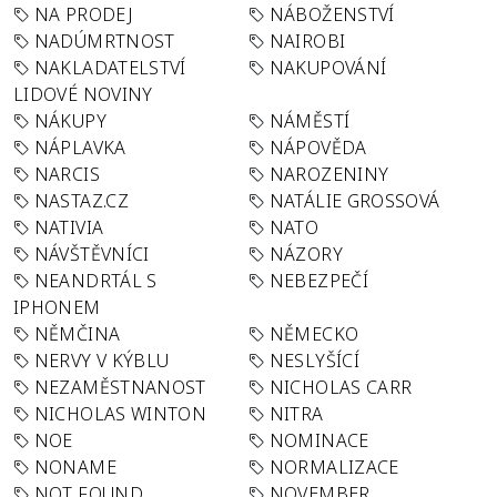
NA PRODEJ
NÁBOŽENSTVÍ
NADÚMRTNOST
NAIROBI
NAKLADATELSTVÍ
NAKUPOVÁNÍ
LIDOVÉ NOVINY
NÁKUPY
NÁMĚSTÍ
NÁPLAVKA
NÁPOVĚDA
NARCIS
NAROZENINY
NASTAZ.CZ
NATÁLIE GROSSOVÁ
NATIVIA
NATO
NÁVŠTĚVNÍCI
NÁZORY
NEANDRTÁL S
NEBEZPEČÍ
IPHONEM
NĚMČINA
NĚMECKO
NERVY V KÝBLU
NESLYŠÍCÍ
NEZAMĚSTNANOST
NICHOLAS CARR
NICHOLAS WINTON
NITRA
NOE
NOMINACE
NONAME
NORMALIZACE
NOT FOUND
NOVEMBER