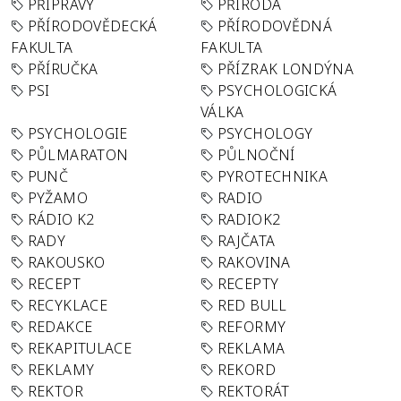
PŘÍPRAVY
PŘÍRODA
PŘÍRODOVĚDECKÁ
PŘÍRODOVĚDNÁ
FAKULTA
FAKULTA
PŘÍRUČKA
PŘÍZRAK LONDÝNA
PSI
PSYCHOLOGICKÁ
VÁLKA
PSYCHOLOGIE
PSYCHOLOGY
PŮLMARATON
PŮLNOČNÍ
PUNČ
PYROTECHNIKA
PYŽAMO
RADIO
RÁDIO K2
RADIOK2
RADY
RAJČATA
RAKOUSKO
RAKOVINA
RECEPT
RECEPTY
RECYKLACE
RED BULL
REDAKCE
REFORMY
REKAPITULACE
REKLAMA
REKLAMY
REKORD
REKTOR
REKTORÁT