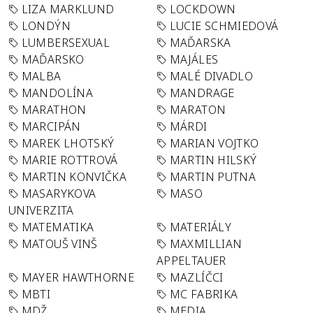
LIZA MARKLUND
LOCKDOWN
LONDÝN
LUCIE SCHMIEDOVÁ
LUMBERSEXUAL
MAĎARSKA
MAĎARSKO
MAJÁLES
MALBA
MALÉ DIVADLO
MANDOLÍNA
MANDRAGE
MARATHON
MARATON
MARCIPÁN
MÁRDI
MAREK LHOTSKÝ
MARIAN VOJTKO
MARIE ROTTROVÁ
MARTIN HILSKÝ
MARTIN KONVIČKA
MARTIN PUTNA
MASARYKOVA
MASO
UNIVERZITA
MATEMATIKA
MATERIÁLY
MATOUŠ VINŠ
MAXMILLIAN
APPELTAUER
MAYER HAWTHORNE
MAZLÍČCI
MBTI
MC FABRIKA
MDŽ
MEDIA