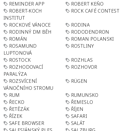
REMINDER APP
ROBERT KEŇO
ROBERT-KOCH
ROCK CAFÉ CONTEST
INSTITUT
ROCKOVÉ VÁNOCE
RODINA
RODINNÝ DM BĚH
RODODENDRON
ROMÁN
ROMAN POLANSKI
ROSAMUND
ROSTLINY
LUPTONOVÁ
ROSTOCK
ROZHLAS
ROZHODOVACÍ
ROZHOVOR
PARALÝZA
ROZSVÍCENÍ
RÜGEN
VÁNOČNÍHO STROMU
RUM
RUMUNSKO
ŘECKO
ŘEMESLO
ŘETĚZÁK
ŘÍJEN
ŘÍZEK
SAFARI
SAFE BROWSER
SALÁT
SALESIÁNSKÝ PLES
SALZBURG