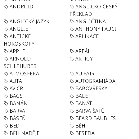
ANDROID
ANGLICKO-ČESKÝ
PŘEKLAD
ANGLICKÝ JAZYK
ANGLIČTINA
ANGLIE
ANTHONY FAUCI
ANTICKÉ
APLIKACE
HOROSKOPY
APPLE
AREÁL
ARNOLD
ARTIGY
SCHLEHUBER
ATMOSFÉRA
AU PAIR
AUTA
AUTOGRAMIÁDA
AV ČR
BABOVŘESKY
BAGS
BALET
BANÁN
BANÁT
BARVA
BARVA ŠATŮ
BÁSEŇ
BEARD BAUBLES
BED
BĚH
BĚH NADĚJE
BESEDA