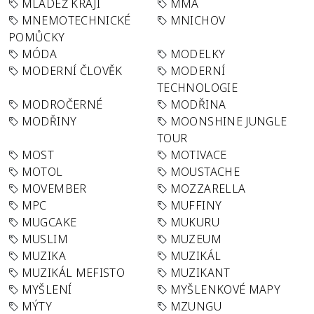
MLÁDEŽ KRAJI
MMA
MNEMOTECHNICKÉ
MNICHOV
POMŮCKY
MÓDA
MODELKY
MODERNÍ ČLOVĚK
MODERNÍ
TECHNOLOGIE
MODROČERNÉ
MODŘINA
MODŘINY
MOONSHINE JUNGLE
TOUR
MOST
MOTIVACE
MOTOL
MOUSTACHE
MOVEMBER
MOZZARELLA
MPC
MUFFINY
MUGCAKE
MUKURU
MUSLIM
MUZEUM
MUZIKA
MUZIKÁL
MUZIKÁL MEFISTO
MUZIKANT
MYŠLENÍ
MYŠLENKOVÉ MAPY
MÝTY
MZUNGU