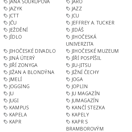
JANA SOUKUPOVÁ
JARO
JAZYK
JAZZ
JCTT
JCU
JČU
JEFFREY A. TUCKER
JEŽDĚNÍ
JIDÁŠ
JÍDLO
JIHOČESKÁ
UNIVERZITA
JIHOČESKÉ DIVADLO
JIHOČESKÉ MUZEUM
JINÁ ÚTERÝ
JÍŘÍ POSPÍŠIL
JIŘÍ ZONYGA
JIU-JITSU
JIŽAN A BLONDÝNA
JIŽNÍ ČECHY
JMELÍ
JOGA
JOGGING
JOPLIN
JU
JU MAGAZÍN
JUGI
JUMAGAZÍN
KAMPUS
KANČÍ STEZKA
KAPELA
KAPELY
KAPR
KAPR S
BRAMBOROVÝM