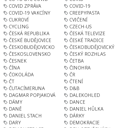
COVID ZPRÁVA
COVID-19
COVID-19 VAKCÍNY
CREEPYPASTA
CUKROVÍ
CVIČENÍ
CYCLING
CZECH-US
ČESKÁ REPUBLIKA
ČESKÁ TELEVIZE
ČESKÉ BUDĚJOVICE
ČESKÉ TRADICE
ČESKOBUDĚJOVICKO
ČESKOBUDĚJOVICKÝ
ČESKOSLOVENSKO
ČESKÝ ROZHLAS
ČESNEK
ČETBA
ČÍNA
ČINOHRA
ČOKOLÁDA
ČR
ČT
ČTENÍ
ČUTACÍMERUNA
D&B
DAGMAR POPJAKOVÁ
DALEKOHLED
DÁMY
DANCE
DANĚ
DANIEL HŮLKA
DANIEL STACH
DÁRKY
DARY
DEMOKRACIE