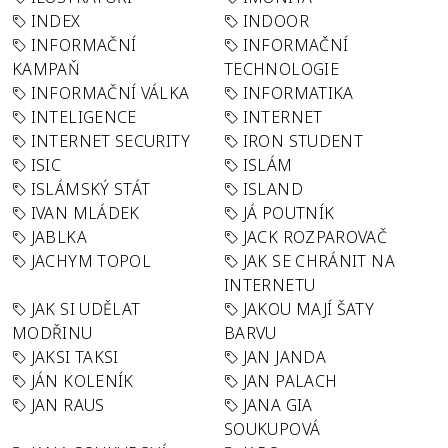
INDEX
INDOOR
INFORMAČNÍ
INFORMAČNÍ
KAMPAŇ
TECHNOLOGIE
INFORMAČNÍ VÁLKA
INFORMATIKA
INTELIGENCE
INTERNET
INTERNET SECURITY
IRON STUDENT
ISIC
ISLÁM
ISLÁMSKÝ STÁT
ISLAND
IVAN MLÁDEK
JÁ POUTNÍK
JABLKA
JACK ROZPAROVAČ
JACHYM TOPOL
JAK SE CHRÁNIT NA
INTERNETU
JAK SI UDĚLAT
JAKOU MAJÍ ŠATY
MODŘINU
BARVU
JAKSI TAKSI
JAN JANDA
JÁN KOLENÍK
JAN PALACH
JAN RAUS
JANA GIA
SOUKUPOVÁ