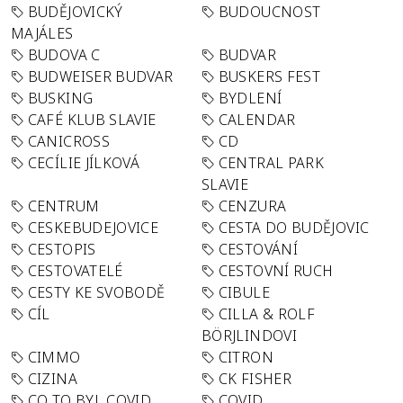
BUDĚJOVICKÝ
BUDOUCNOST
MAJÁLES
BUDOVA C
BUDVAR
BUDWEISER BUDVAR
BUSKERS FEST
BUSKING
BYDLENÍ
CAFÉ KLUB SLAVIE
CALENDAR
CANICROSS
CD
CECÍLIE JÍLKOVÁ
CENTRAL PARK
SLAVIE
CENTRUM
CENZURA
CESKEBUDEJOVICE
CESTA DO BUDĚJOVIC
CESTOPIS
CESTOVÁNÍ
CESTOVATELÉ
CESTOVNÍ RUCH
CESTY KE SVOBODĚ
CIBULE
CÍL
CILLA & ROLF
BÖRJLINDOVI
CIMMO
CITRON
CIZINA
CK FISHER
CO TO BYL COVID
COVID