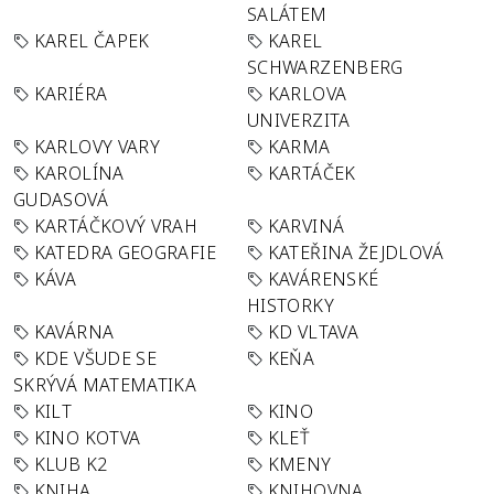
SALÁTEM
KAREL ČAPEK
KAREL
SCHWARZENBERG
KARIÉRA
KARLOVA
UNIVERZITA
KARLOVY VARY
KARMA
KAROLÍNA
KARTÁČEK
GUDASOVÁ
KARTÁČKOVÝ VRAH
KARVINÁ
KATEDRA GEOGRAFIE
KATEŘINA ŽEJDLOVÁ
KÁVA
KAVÁRENSKÉ
HISTORKY
KAVÁRNA
KD VLTAVA
KDE VŠUDE SE
KEŇA
SKRÝVÁ MATEMATIKA
KILT
KINO
KINO KOTVA
KLEŤ
KLUB K2
KMENY
KNIHA
KNIHOVNA