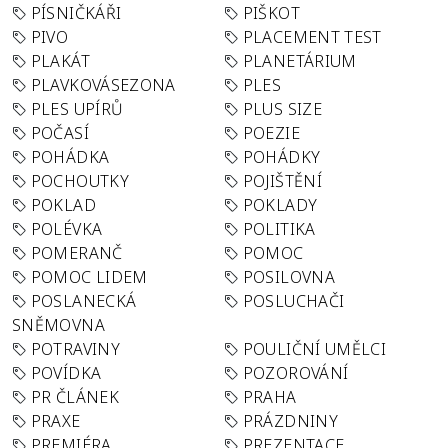
PÍSNIČKÁŘI
PIŠKOT
PIVO
PLACEMENT TEST
PLAKÁT
PLANETÁRIUM
PLAVKOVÁSEZONA
PLES
PLES UPÍRŮ
PLUS SIZE
POČASÍ
POEZIE
POHÁDKA
POHÁDKY
POCHOUTKY
POJIŠTĚNÍ
POKLAD
POKLADY
POLÉVKA
POLITIKA
POMERANČ
POMOC
POMOC LIDEM
POSILOVNA
POSLANECKÁ
POSLUCHAČI
SNĚMOVNA
POTRAVINY
POULIČNÍ UMĚLCI
POVÍDKA
POZOROVÁNÍ
PR ČLÁNEK
PRAHA
PRAXE
PRÁZDNINY
PREMIÉRA
PREZENTACE