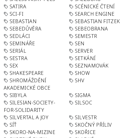
SATIRA
SCÉNICKÉ ČTENÍ
SCI-FI
SEARCH ENGINE
SEBASTIAN
SEBASTIAN FITZEK
SEBEDŮVĚRA
SEBEOBRANA
SEDLÁCI
SEMESTR
SEMINÁŘE
SEN
SERIÁL
SERVER
SESTRA
SETKÁNÍ
SEX
SEZNAMOVÁK
SHAKESPEARE
SHOW
SHROMÁŽDĚNÍ
SHV
AKADEMICKÉ OBCE
SIBYLA
SIGMA
SILESIAN-SOCIETY-
SILSOC
FOR-SOLIDARITY
SILVERTAL A JOY
SILVESTR
SÍŤ
SKOČNÝ PŘÍLIV
SKORO-NA-MIZINE
SKOŘICE