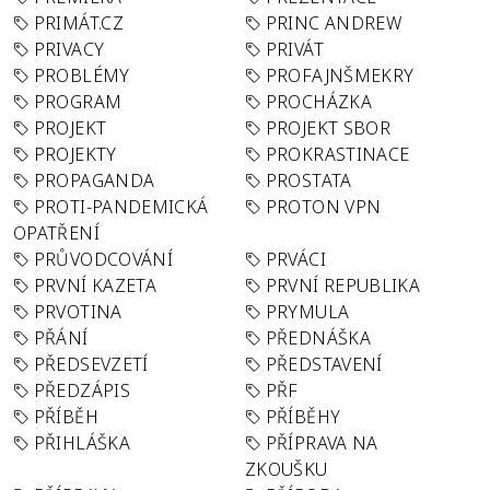
PRIMÁT.CZ
PRINC ANDREW
PRIVACY
PRIVÁT
PROBLÉMY
PROFAJNŠMEKRY
PROGRAM
PROCHÁZKA
PROJEKT
PROJEKT SBOR
PROJEKTY
PROKRASTINACE
PROPAGANDA
PROSTATA
PROTI-PANDEMICKÁ
PROTON VPN
OPATŘENÍ
PRŮVODCOVÁNÍ
PRVÁCI
PRVNÍ KAZETA
PRVNÍ REPUBLIKA
PRVOTINA
PRYMULA
PŘÁNÍ
PŘEDNÁŠKA
PŘEDSEVZETÍ
PŘEDSTAVENÍ
PŘEDZÁPIS
PŘF
PŘÍBĚH
PŘÍBĚHY
PŘIHLÁŠKA
PŘÍPRAVA NA
ZKOUŠKU