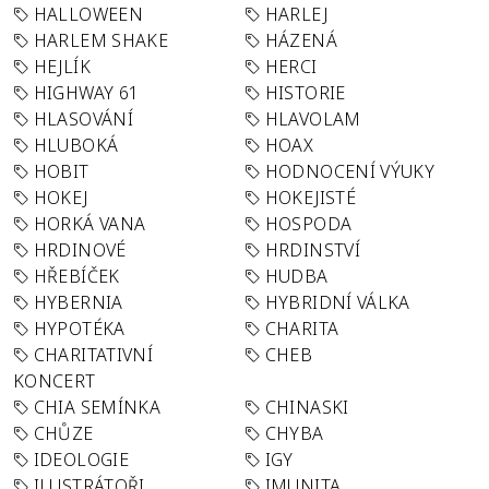
HALLOWEEN
HARLEJ
HARLEM SHAKE
HÁZENÁ
HEJLÍK
HERCI
HIGHWAY 61
HISTORIE
HLASOVÁNÍ
HLAVOLAM
HLUBOKÁ
HOAX
HOBIT
HODNOCENÍ VÝUKY
HOKEJ
HOKEJISTÉ
HORKÁ VANA
HOSPODA
HRDINOVÉ
HRDINSTVÍ
HŘEBÍČEK
HUDBA
HYBERNIA
HYBRIDNÍ VÁLKA
HYPOTÉKA
CHARITA
CHARITATIVNÍ
CHEB
KONCERT
CHIA SEMÍNKA
CHINASKI
CHŮZE
CHYBA
IDEOLOGIE
IGY
ILUSTRÁTOŘI
IMUNITA