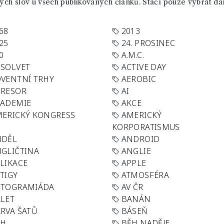
ch slov u všech publikovaných článků. Stačí pouze vybrat da
68
2013
25
24. PROSINEC
0
A.M.C.
SOLVET
ACTIVE DAY
VENTNÍ TRHY
AEROBIC
GRESOR
AI
KADEMIE
AKCE
ERICKÝ KONGRESS
AMERICKÝ
KORPORATISMUS
NDĚL
ANDROID
GLIČTINA
ANGLIE
LIKACE
APPLE
TIGY
ATMOSFÉRA
UTOGRAMIÁDA
AV ČR
LET
BANÁN
RVA ŠATŮ
BÁSEŇ
ĚH
BĚH NADĚJE