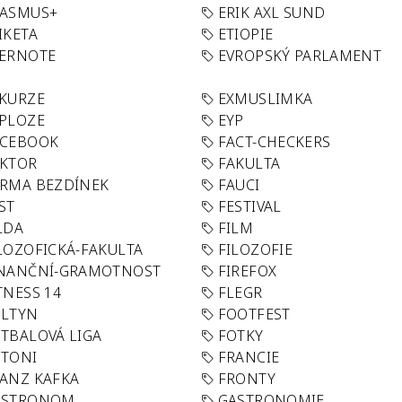
RASMUS+
ERIK AXL SUND
IKETA
ETIOPIE
VERNOTE
EVROPSKÝ PARLAMENT
KURZE
EXMUSLIMKA
PLOZE
EYP
ACEBOOK
FACT-CHECKERS
AKTOR
FAKULTA
RMA BEZDÍNEK
FAUCI
ST
FESTIVAL
LDA
FILM
LOZOFICKÁ-FAKULTA
FILOZOFIE
INANČNÍ-GRAMOTNOST
FIREFOX
TNESS 14
FLEGR
OLTYN
FOOTFEST
TBALOVÁ LIGA
FOTKY
OTONI
FRANCIE
ANZ KAFKA
FRONTY
ASTRONOM
GASTRONOMIE