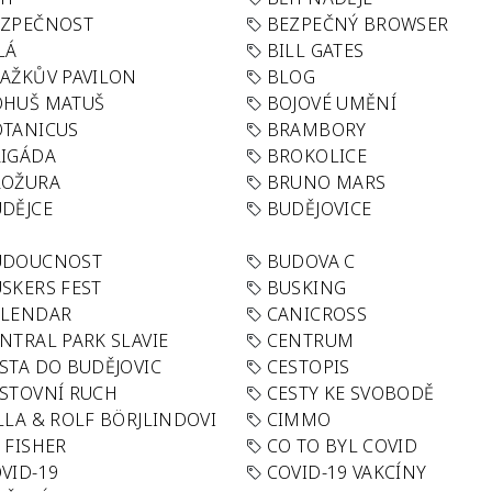
EZPEČNOST
BEZPEČNÝ BROWSER
LÁ
BILL GATES
AŽKŮV PAVILON
BLOG
OHUŠ MATUŠ
BOJOVÉ UMĚNÍ
TANICUS
BRAMBORY
IGÁDA
BROKOLICE
ROŽURA
BRUNO MARS
DĚJCE
BUDĚJOVICE
UDOUCNOST
BUDOVA C
SKERS FEST
BUSKING
ALENDAR
CANICROSS
NTRAL PARK SLAVIE
CENTRUM
STA DO BUDĚJOVIC
CESTOPIS
STOVNÍ RUCH
CESTY KE SVOBODĚ
LLA & ROLF BÖRJLINDOVI
CIMMO
 FISHER
CO TO BYL COVID
VID-19
COVID-19 VAKCÍNY