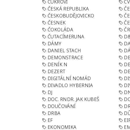
CUKROVÍ
CV
ČESKÁ REPUBLIKA
ČE
ČESKOBUDĚJOVICKO
ČE
ČESNEK
ČE
ČOKOLÁDA
Č
ČUTACÍMERUNA
D
DÁMY
D
DANIEL STACH
D
DEMONSTRACE
DE
DENÍK N
DE
DEZERT
D
DIGITÁLNÍ NOMÁD
DI
DIVADLO HYBERNIA
DI
DJ
D
DOC. RNDR. JAK KUBEŠ
D
DOUČOVÁNÍ
D
DRBA
DŮ
EF
EI
EKONOMIKA
E