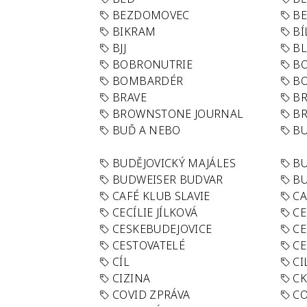
BEZDOMOVEC
B
BIKRAM
BÍ
BJJ
BL
BOBRONUTRIE
B
BOMBARDÉR
BO
BRAVE
BR
BROWNSTONE JOURNAL
B
BUĎ A NEBO
BU
BUDĚJOVICKÝ MAJÁLES
B
BUDWEISER BUDVAR
BU
CAFÉ KLUB SLAVIE
C
CECÍLIE JÍLKOVÁ
CE
CESKEBUDEJOVICE
CE
CESTOVATELÉ
CE
CÍL
CI
CIZINA
CK
COVID ZPRÁVA
CO