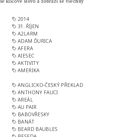
né klíčové slovo a zobrazí se všechny
2014
31. ŘÍJEN
A2LARM
ADAM ĎURICA
AFERA
AIESEC
AKTIVITY
AMERIKA
ANGLICKO-ČESKÝ PŘEKLAD
ANTHONY FAUCI
AREÁL
AU PAIR
BABOVŘESKY
BANÁT
BEARD BAUBLES
BESEDA