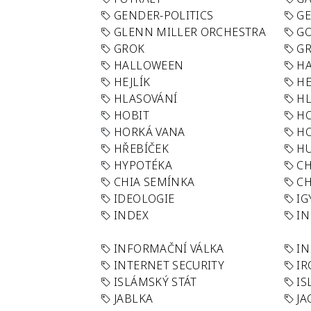
GENDER-POLITICS
G
GLENN MILLER ORCHESTRA
GO
GROK
GR
HALLOWEEN
HA
HEJLÍK
HE
HLASOVÁNÍ
H
HOBIT
H
HORKÁ VANA
H
HŘEBÍČEK
H
HYPOTÉKA
CH
CHIA SEMÍNKA
CH
IDEOLOGIE
IG
INDEX
I
INFORMAČNÍ VÁLKA
IN
INTERNET SECURITY
IR
ISLÁMSKÝ STÁT
IS
JABLKA
JA