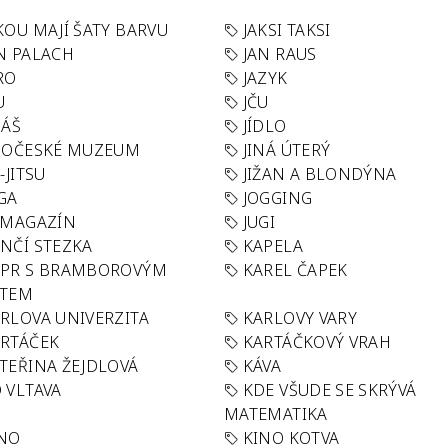
KOU MAJÍ ŠATY BARVU
JAKSI TAKSI
N PALACH
JAN RAUS
RO
JAZYK
U
JČU
DÁŠ
JÍDLO
HOČESKÉ MUZEUM
JINÁ ÚTERÝ
U-JITSU
JIŽAN A BLONDÝNA
GA
JOGGING
 MAGAZÍN
JUGI
NČÍ STEZKA
KAPELA
APR S BRAMBOROVÝM
KAREL ČAPEK
ÁTEM
RLOVA UNIVERZITA
KARLOVY VARY
RTÁČEK
KARTÁČKOVÝ VRAH
TEŘINA ŽEJDLOVÁ
KÁVA
 VLTAVA
KDE VŠUDE SE SKRÝVÁ
MATEMATIKA
INO
KINO KOTVA