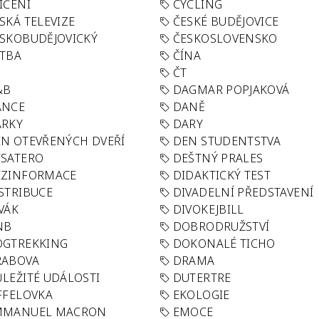
IČENÍ
CYCLING
SKÁ TELEVIZE
ČESKÉ BUDĚJOVICE
SKOBUDĚJOVICKÝ
ČESKOSLOVENSKO
TBA
ČÍNA
R
ČT
&B
DAGMAR POPJAKOVÁ
ANCE
DANĚ
ÁRKY
DARY
N OTEVŘENÝCH DVEŘÍ
DEN STUDENTSTVA
SATERO
DEŠTNÝ PRALES
EZINFORMACE
DIDAKTICKÝ TEST
STRIBUCE
DIVADELNÍ PŘEDSTAVENÍ
VÁK
DIVOKEJBILL
NB
DOBRODRUŽSTVÍ
OGTREKKING
DOKONALÉ TICHO
RABOVA
DRAMA
LEŽITÉ UDÁLOSTI
DUTERTRE
FFELOVKA
EKOLOGIE
MMANUEL MACRON
EMOCE