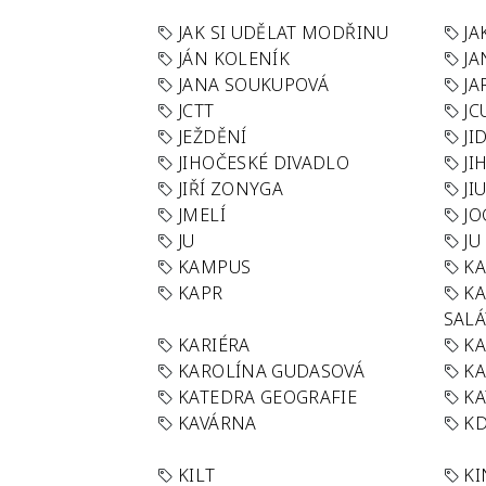
JAK SI UDĚLAT MODŘINU
JA
JÁN KOLENÍK
JA
JANA SOUKUPOVÁ
JA
JCTT
JC
JEŽDĚNÍ
JI
JIHOČESKÉ DIVADLO
JI
JIŘÍ ZONYGA
JI
JMELÍ
JO
JU
JU
KAMPUS
KA
KAPR
K
SAL
KARIÉRA
KA
KAROLÍNA GUDASOVÁ
KA
KATEDRA GEOGRAFIE
KA
KAVÁRNA
KD
KILT
K