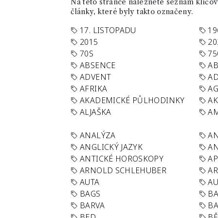
Na této stránce naleznete seznam klíčový
články, které byly takto označeny.
17. LISTOPADU
19
2015
20
70S
75
ABSENCE
AB
ADVENT
AD
AFRIKA
A
AKADEMICKÉ PŮLHODINKY
A
ALJAŠKA
AM
ANALÝZA
A
ANGLICKÝ JAZYK
AN
ANTICKÉ HOROSKOPY
AP
ARNOLD SCHLEHUBER
AR
AUTA
A
BAGS
BA
BARVA
BA
BED
B