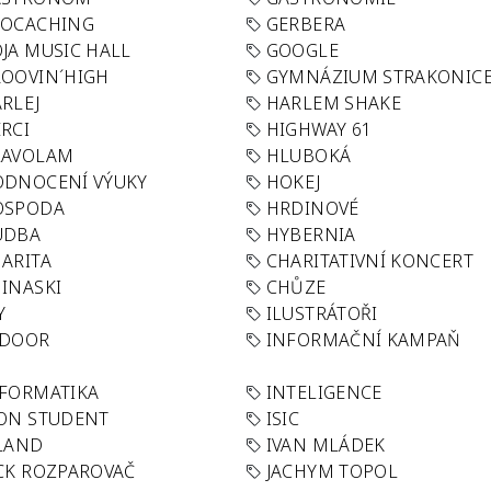
EOCACHING
GERBERA
JA MUSIC HALL
GOOGLE
OOVIN´HIGH
GYMNÁZIUM STRAKONIC
RLEJ
HARLEM SHAKE
RCI
HIGHWAY 61
LAVOLAM
HLUBOKÁ
ODNOCENÍ VÝUKY
HOKEJ
OSPODA
HRDINOVÉ
UDBA
HYBERNIA
ARITA
CHARITATIVNÍ KONCERT
INASKI
CHŮZE
Y
ILUSTRÁTOŘI
NDOOR
INFORMAČNÍ KAMPAŇ
FORMATIKA
INTELIGENCE
ON STUDENT
ISIC
LAND
IVAN MLÁDEK
CK ROZPAROVAČ
JACHYM TOPOL