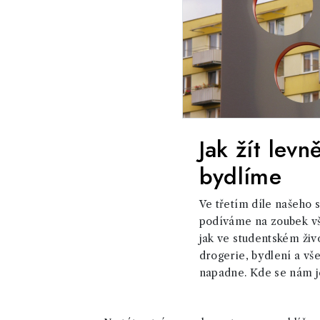
Jak žít levn
bydlíme
Ve třetím díle našeho s
podíváme na zoubek v
jak ve studentském živo
drogerie, bydlení a vše
napadne. Kde se nám ješ