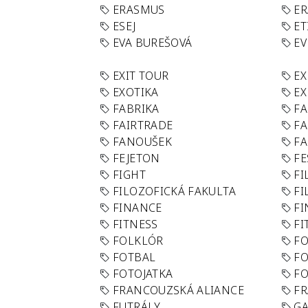
ERASMUS
E
ESEJ
ET
EVA BUREŠOVÁ
E
EXIT TOUR
EX
EXOTIKA
EX
FABRIKA
F
FAIRTRADE
F
FANOUŠEK
FA
FEJETON
FE
FIGHT
FI
FILOZOFICKÁ FAKULTA
FI
FINANCE
F
FITNESS
FI
FOLKLÓR
F
FOTBAL
FO
FOTOJATKA
F
FRANCOUZSKÁ ALIANCE
FR
FUTRÁLY
G