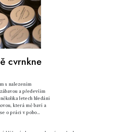
tě cvrnkne
ém s nalezením
a zábavou a především
několika letech hledání
ovou, která mě baví a
e o práci v pobo...