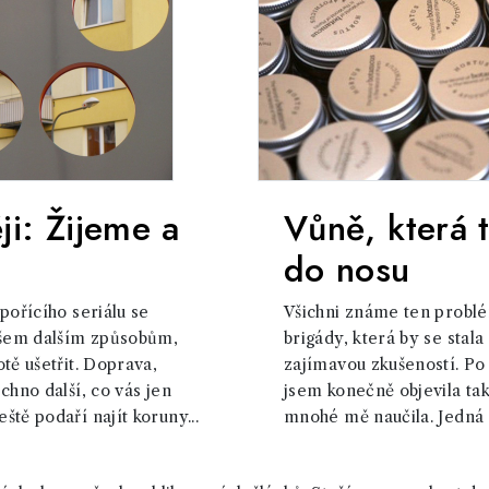
ěji: Žijeme a
Vůně, která 
do nosu
pořícího seriálu se
Všichni známe ten probl
šem dalším způsobům,
brigády, která by se stal
tě ušetřit. Doprava,
zajímavou zkušeností. Po 
chno další, co vás jen
jsem konečně objevila tak
tě podaří najít koruny...
mnohé mě naučila. Jedná s