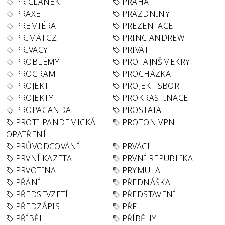
PR ČLÁNEK
PRAHA
PRAXE
PRÁZDNINY
PREMIÉRA
PREZENTACE
PRIMÁT.CZ
PRINC ANDREW
PRIVACY
PRIVÁT
PROBLÉMY
PROFAJNŠMEKRY
PROGRAM
PROCHÁZKA
PROJEKT
PROJEKT SBOR
PROJEKTY
PROKRASTINACE
PROPAGANDA
PROSTATA
PROTI-PANDEMICKÁ
PROTON VPN
OPATŘENÍ
PRŮVODCOVÁNÍ
PRVÁCI
PRVNÍ KAZETA
PRVNÍ REPUBLIKA
PRVOTINA
PRYMULA
PŘÁNÍ
PŘEDNÁŠKA
PŘEDSEVZETÍ
PŘEDSTAVENÍ
PŘEDZÁPIS
PŘF
PŘÍBĚH
PŘÍBĚHY