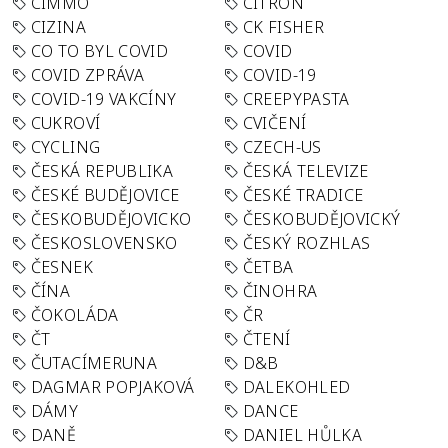
CIMMO
CITRON
CIZINA
CK FISHER
CO TO BYL COVID
COVID
COVID ZPRÁVA
COVID-19
COVID-19 VAKCÍNY
CREEPYPASTA
CUKROVÍ
CVIČENÍ
CYCLING
CZECH-US
ČESKÁ REPUBLIKA
ČESKÁ TELEVIZE
ČESKÉ BUDĚJOVICE
ČESKÉ TRADICE
ČESKOBUDĚJOVICKO
ČESKOBUDĚJOVICKÝ
ČESKOSLOVENSKO
ČESKÝ ROZHLAS
ČESNEK
ČETBA
ČÍNA
ČINOHRA
ČOKOLÁDA
ČR
ČT
ČTENÍ
ČUTACÍMERUNA
D&B
DAGMAR POPJAKOVÁ
DALEKOHLED
DÁMY
DANCE
DANĚ
DANIEL HŮLKA