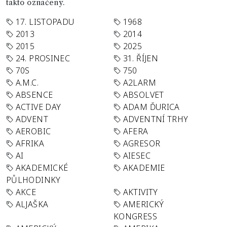
takto označeny.
17. LISTOPADU
1968
2013
2014
2015
2025
24. PROSINEC
31. ŘÍJEN
70S
750
A.M.C.
A2LARM
ABSENCE
ABSOLVET
ACTIVE DAY
ADAM ĎURICA
ADVENT
ADVENTNÍ TRHY
AEROBIC
AFERA
AFRIKA
AGRESOR
AI
AIESEC
AKADEMICKÉ
AKADEMIE
PŮLHODINKY
AKCE
AKTIVITY
ALJAŠKA
AMERICKÝ
KONGRESS