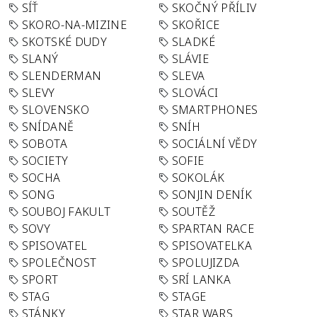
SÍŤ
SKOČNÝ PŘÍLIV
SKORO-NA-MIZINE
SKOŘICE
SKOTSKÉ DUDY
SLADKÉ
SLANÝ
SLÁVIE
SLENDERMAN
SLEVA
SLEVY
SLOVÁCI
SLOVENSKO
SMARTPHONES
SNÍDANĚ
SNÍH
SOBOTA
SOCIÁLNÍ VĚDY
SOCIETY
SOFIE
SOCHA
SOKOLÁK
SONG
SONJIN DENÍK
SOUBOJ FAKULT
SOUTĚŽ
SOVY
SPARTAN RACE
SPISOVATEL
SPISOVATELKA
SPOLEČNOST
SPOLUJIZDA
SPORT
SRÍ LANKA
STAG
STAGE
STÁNKY
STAR WARS