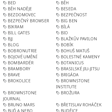
BED
BĚH
BĚH NADĚJE
BESEDA
BEZDOMOVEC
BEZPEČNOST
BEZPEČNÝ BROWSER
BIG BEN
BIKRAM
BÍLÁ
BILL GATES
BIO
BJJ
BLAŽKŮV PAVILON
BLOG
BOBÍK
BOBRONUTRIE
BOHUŠ MATUŠ
BOJOVÉ UMĚNÍ
BOLESTNÉ KAMENY
BOMBARDÉR
BOTANICUS
BRAMBORY
BRASILSKÉ JIU-JITSU
BRAVE
BRIGÁDA
BROKOLICE
BROWNSTONE
INSTITUTE
BROWNSTONE
BROŽURA
JOURNAL
BRUNO MARS
BŘETISLAV ROHÁČEK
BUĎ A NEBO
BUDĚJCE