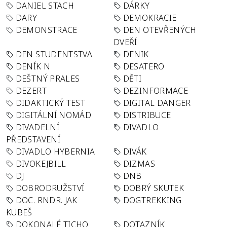
DANIEL STACH
DÁRKY
DARY
DEMOKRACIE
DEMONSTRACE
DEN OTEVŘENÝCH
DVEŘÍ
DEN STUDENTSTVA
DENIK
DENÍK N
DESATERO
DEŠTNÝ PRALES
DĚTI
DEZERT
DEZINFORMACE
DIDAKTICKÝ TEST
DIGITAL DANGER
DIGITÁLNÍ NOMÁD
DISTRIBUCE
DIVADELNÍ
DIVADLO
PŘEDSTAVENÍ
DIVADLO HYBERNIA
DIVÁK
DIVOKEJBILL
DIZMAS
DJ
DNB
DOBRODRUŽSTVÍ
DOBRÝ SKUTEK
DOC. RNDR. JAK
DOGTREKKING
KUBEŠ
DOKONALÉ TICHO
DOTAZNÍK