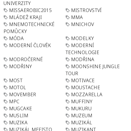
UNIVERZITY
MISSAEROBIC2015
MISTROVSTVÍ
MLÁDEŽ KRAJI
MMA
MNEMOTECHNICKÉ
MNICHOV
POMŮCKY
MÓDA
MODELKY
MODERNÍ ČLOVĚK
MODERNÍ
TECHNOLOGIE
MODROČERNÉ
MODŘINA
MODŘINY
MOONSHINE JUNGLE
TOUR
MOST
MOTIVACE
MOTOL
MOUSTACHE
MOVEMBER
MOZZARELLA
MPC
MUFFINY
MUGCAKE
MUKURU
MUSLIM
MUZEUM
MUZIKA
MUZIKÁL
MUZIKÁL MEFISTO
MUZIKANT