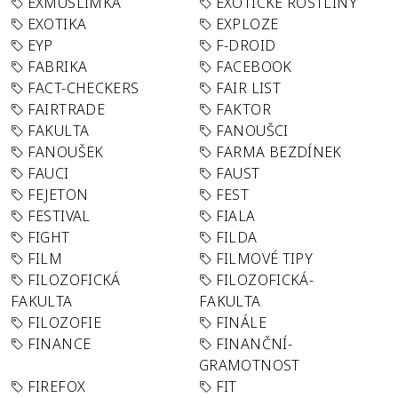
EXMUSLIMKA
EXOTICKÉ ROSTLINY
EXOTIKA
EXPLOZE
EYP
F-DROID
FABRIKA
FACEBOOK
FACT-CHECKERS
FAIR LIST
FAIRTRADE
FAKTOR
FAKULTA
FANOUŠCI
FANOUŠEK
FARMA BEZDÍNEK
FAUCI
FAUST
FEJETON
FEST
FESTIVAL
FIALA
FIGHT
FILDA
FILM
FILMOVÉ TIPY
FILOZOFICKÁ
FILOZOFICKÁ-
FAKULTA
FAKULTA
FILOZOFIE
FINÁLE
FINANCE
FINANČNÍ-
GRAMOTNOST
FIREFOX
FIT