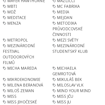
MAYER HAWTHORNE
MAZLÍČCI
MBTI
MC FABRIKA
MDŽ
MEDIA
MEDITACE
MEJDAN
MENZA
METODIKA
PRŮVODCOVSKÉ
ČINNOSTI
METROPOL
MEZI SVĚTY
MEZINÁRODNÍ
MEZINÁRODNÍ
FESTIVAL
STUDENTSKÝ KLUB
OUTDOOROVÝCH
FILMŮ
MICHA MAREDA
MICHAELA
GEMROTOVÁ
MIKROEKONOMIE
MIKULÁŠ BEK
MILENA BERANOVÁ
MILOSLAV VLK
MILOŠ ZEMAN
MIND YOUR MIND
MISS
MISS JČU
MISS JIHOČESKÉ
MISS JU