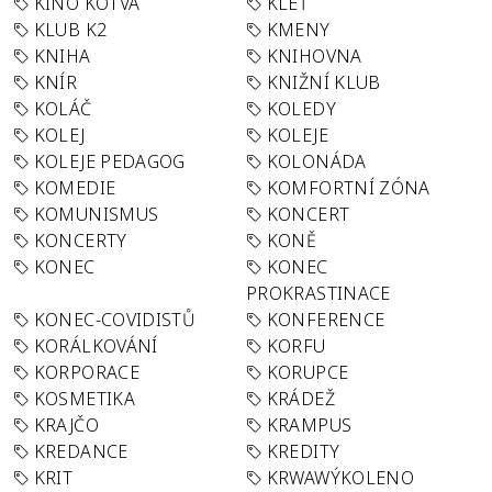
KINO KOTVA
KLEŤ
KLUB K2
KMENY
KNIHA
KNIHOVNA
KNÍR
KNIŽNÍ KLUB
KOLÁČ
KOLEDY
KOLEJ
KOLEJE
KOLEJE PEDAGOG
KOLONÁDA
KOMEDIE
KOMFORTNÍ ZÓNA
KOMUNISMUS
KONCERT
KONCERTY
KONĚ
KONEC
KONEC
PROKRASTINACE
KONEC-COVIDISTŮ
KONFERENCE
KORÁLKOVÁNÍ
KORFU
KORPORACE
KORUPCE
KOSMETIKA
KRÁDEŽ
KRAJČO
KRAMPUS
KREDANCE
KREDITY
KRIT
KRWAWÝKOLENO