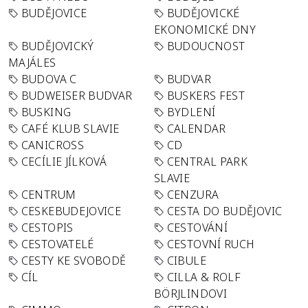
BUDĚJOVICE
BUDĚJOVICKÉ
EKONOMICKÉ DNY
BUDĚJOVICKÝ
BUDOUCNOST
MAJÁLES
BUDOVA C
BUDVAR
BUDWEISER BUDVAR
BUSKERS FEST
BUSKING
BYDLENÍ
CAFÉ KLUB SLAVIE
CALENDAR
CANICROSS
CD
CECÍLIE JÍLKOVÁ
CENTRAL PARK
SLAVIE
CENTRUM
CENZURA
CESKEBUDEJOVICE
CESTA DO BUDĚJOVIC
CESTOPIS
CESTOVÁNÍ
CESTOVATELÉ
CESTOVNÍ RUCH
CESTY KE SVOBODĚ
CIBULE
CÍL
CILLA & ROLF
BÖRJLINDOVI