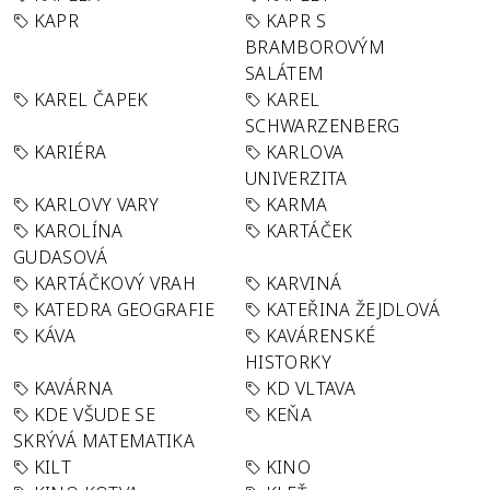
KAPR
KAPR S
BRAMBOROVÝM
SALÁTEM
KAREL ČAPEK
KAREL
SCHWARZENBERG
KARIÉRA
KARLOVA
UNIVERZITA
KARLOVY VARY
KARMA
KAROLÍNA
KARTÁČEK
GUDASOVÁ
KARTÁČKOVÝ VRAH
KARVINÁ
KATEDRA GEOGRAFIE
KATEŘINA ŽEJDLOVÁ
KÁVA
KAVÁRENSKÉ
HISTORKY
KAVÁRNA
KD VLTAVA
KDE VŠUDE SE
KEŇA
SKRÝVÁ MATEMATIKA
KILT
KINO