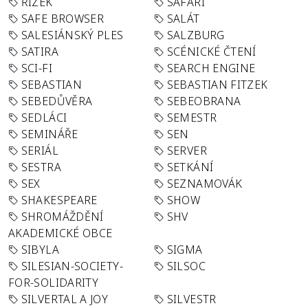
ŘÍZEK
SAFARI
SAFE BROWSER
SALÁT
SALESIÁNSKÝ PLES
SALZBURG
SATIRA
SCÉNICKÉ ČTENÍ
SCI-FI
SEARCH ENGINE
SEBASTIAN
SEBASTIAN FITZEK
SEBEDŮVĚRA
SEBEOBRANA
SEDLÁCI
SEMESTR
SEMINÁŘE
SEN
SERIÁL
SERVER
SESTRA
SETKÁNÍ
SEX
SEZNAMOVÁK
SHAKESPEARE
SHOW
SHROMÁŽDĚNÍ
SHV
AKADEMICKÉ OBCE
SIBYLA
SIGMA
SILESIAN-SOCIETY-
SILSOC
FOR-SOLIDARITY
SILVERTAL A JOY
SILVESTR