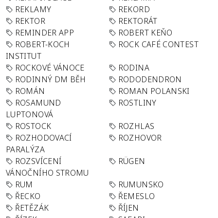
REKLAMY
REKORD
REKTOR
REKTORÁT
REMINDER APP
ROBERT KEŇO
ROBERT-KOCH
ROCK CAFÉ CONTEST
INSTITUT
ROCKOVÉ VÁNOCE
RODINA
RODINNÝ DM BĚH
RODODENDRON
ROMÁN
ROMAN POLANSKI
ROSAMUND
ROSTLINY
LUPTONOVÁ
ROSTOCK
ROZHLAS
ROZHODOVACÍ
ROZHOVOR
PARALÝZA
ROZSVÍCENÍ
RÜGEN
VÁNOČNÍHO STROMU
RUM
RUMUNSKO
ŘECKO
ŘEMESLO
ŘETĚZÁK
ŘÍJEN