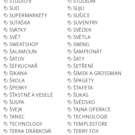
STUDIO 6
STUDIUM
SUD
SUJU
SUPERMARKETY
SUŠICE
SUTAŠKA
SUVENÝRY
SVÁTKY
SVĚDEK
SVĚT
SVĚTLA
SWEATSHOP
SWING
ŠALAMOUN
ŠAMPIONÁT
ŠATOV
ŠATY
ŠÉFKUCHAŘ
ŠETŘENÍ
ŠIKANA
ŠIMEK A GROSSMAN
ŠKOLA
ŠPAGETY
ŠPERKY
ŠTAFETA
ŠŤASTNÉ A VESELÉ
ŠUKAS
ŠUSPA
ŠVÉDSKO
ŠVEJK
TAJNÁ OPERACE
TANEC
TECHNOLOGIE
TECHNOLOGY
TEMPLESTORE
TERKA DRÁBKOVÁ
TERRY FOX