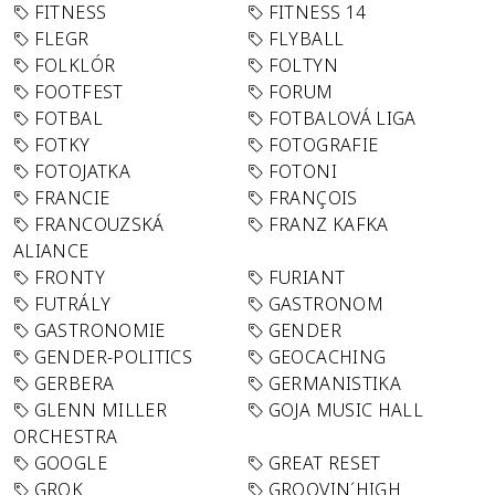
FITNESS
FITNESS 14
FLEGR
FLYBALL
FOLKLÓR
FOLTYN
FOOTFEST
FORUM
FOTBAL
FOTBALOVÁ LIGA
FOTKY
FOTOGRAFIE
FOTOJATKA
FOTONI
FRANCIE
FRANÇOIS
FRANCOUZSKÁ
FRANZ KAFKA
ALIANCE
FRONTY
FURIANT
FUTRÁLY
GASTRONOM
GASTRONOMIE
GENDER
GENDER-POLITICS
GEOCACHING
GERBERA
GERMANISTIKA
GLENN MILLER
GOJA MUSIC HALL
ORCHESTRA
GOOGLE
GREAT RESET
GROK
GROOVIN´HIGH