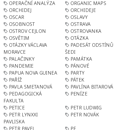
OPERAČNÍ ANALÝZA
ORGANIC MAPS
ORCHIDEJ
ORCHIDEJE
OSCAR
OSLAVY
OSOBNOST
OSTRAVA
OSTROV CEJLON
OSTROVANKA
OSVĚTIM
OTÁZKA
OTÁZKY VÁCLAVA
PADESÁT ODSTÍNŮ
MORAVCE
ŠEDI
PALAČINKY
PAMÁTKA
PANDEMIE
PÁNOVÉ
PAPUA NOVA GUINEA
PARTY
PAŘÍŽ
PÁTEK
PAVLA SMETANOVÁ
PAVLÍNA BITAROVÁ
PEDAGOGICKÁ
PENÍZE
FAKULTA
PETICE
PETR LUDWIG
PETR LYNXXI
PETR NOVÁK
PAVLISKA
PETR PAVEL
PF