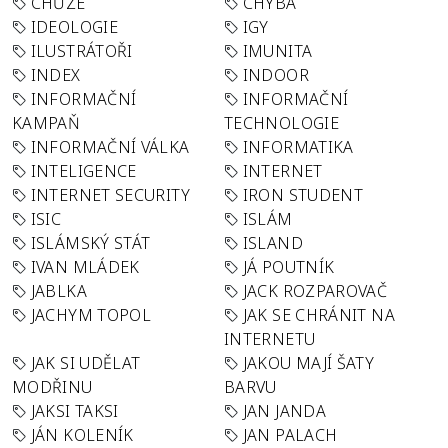
CHŮZE
CHYBA
IDEOLOGIE
IGY
ILUSTRÁTOŘI
IMUNITA
INDEX
INDOOR
INFORMAČNÍ
INFORMAČNÍ
KAMPAŇ
TECHNOLOGIE
INFORMAČNÍ VÁLKA
INFORMATIKA
INTELIGENCE
INTERNET
INTERNET SECURITY
IRON STUDENT
ISIC
ISLÁM
ISLÁMSKÝ STÁT
ISLAND
IVAN MLÁDEK
JÁ POUTNÍK
JABLKA
JACK ROZPAROVAČ
JACHYM TOPOL
JAK SE CHRÁNIT NA
INTERNETU
JAK SI UDĚLAT
JAKOU MAJÍ ŠATY
MODŘINU
BARVU
JAKSI TAKSI
JAN JANDA
JÁN KOLENÍK
JAN PALACH