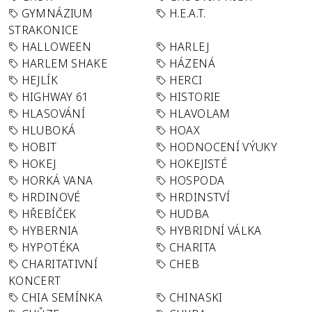
GYMNÁZIUM
H.E.A.T.
STRAKONICE
HALLOWEEN
HARLEJ
HARLEM SHAKE
HÁZENÁ
HEJLÍK
HERCI
HIGHWAY 61
HISTORIE
HLASOVÁNÍ
HLAVOLAM
HLUBOKÁ
HOAX
HOBIT
HODNOCENÍ VÝUKY
HOKEJ
HOKEJISTÉ
HORKÁ VANA
HOSPODA
HRDINOVÉ
HRDINSTVÍ
HŘEBÍČEK
HUDBA
HYBERNIA
HYBRIDNÍ VÁLKA
HYPOTÉKA
CHARITA
CHARITATIVNÍ
CHEB
KONCERT
CHIA SEMÍNKA
CHINASKI