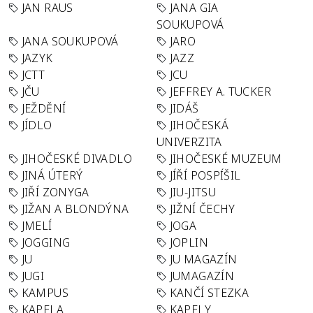
JAN RAUS
JANA GIA
SOUKUPOVÁ
JANA SOUKUPOVÁ
JARO
JAZYK
JAZZ
JCTT
JCU
JČU
JEFFREY A. TUCKER
JEŽDĚNÍ
JIDÁŠ
JÍDLO
JIHOČESKÁ
UNIVERZITA
JIHOČESKÉ DIVADLO
JIHOČESKÉ MUZEUM
JINÁ ÚTERÝ
JÍŘÍ POSPÍŠIL
JIŘÍ ZONYGA
JIU-JITSU
JIŽAN A BLONDÝNA
JIŽNÍ ČECHY
JMELÍ
JOGA
JOGGING
JOPLIN
JU
JU MAGAZÍN
JUGI
JUMAGAZÍN
KAMPUS
KANČÍ STEZKA
KAPELA
KAPELY