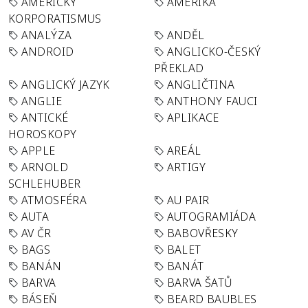
AMERICKÝ
AMERIKA
KORPORATISMUS
ANALÝZA
ANDĚL
ANDROID
ANGLICKO-ČESKÝ
PŘEKLAD
ANGLICKÝ JAZYK
ANGLIČTINA
ANGLIE
ANTHONY FAUCI
ANTICKÉ
APLIKACE
HOROSKOPY
APPLE
AREÁL
ARNOLD
ARTIGY
SCHLEHUBER
ATMOSFÉRA
AU PAIR
AUTA
AUTOGRAMIÁDA
AV ČR
BABOVŘESKY
BAGS
BALET
BANÁN
BANÁT
BARVA
BARVA ŠATŮ
BÁSEŇ
BEARD BAUBLES