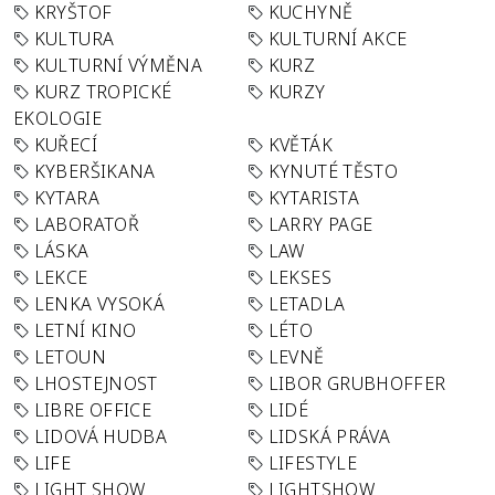
KRYŠTOF
KUCHYNĚ
KULTURA
KULTURNÍ AKCE
KULTURNÍ VÝMĚNA
KURZ
KURZ TROPICKÉ
KURZY
EKOLOGIE
KUŘECÍ
KVĚTÁK
KYBERŠIKANA
KYNUTÉ TĚSTO
KYTARA
KYTARISTA
LABORATOŘ
LARRY PAGE
LÁSKA
LAW
LEKCE
LEKSES
LENKA VYSOKÁ
LETADLA
LETNÍ KINO
LÉTO
LETOUN
LEVNĚ
LHOSTEJNOST
LIBOR GRUBHOFFER
LIBRE OFFICE
LIDÉ
LIDOVÁ HUDBA
LIDSKÁ PRÁVA
LIFE
LIFESTYLE
LIGHT SHOW
LIGHTSHOW