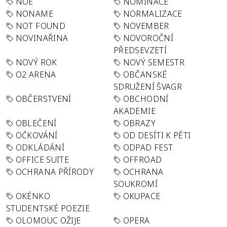
NOE
NOMINACE
NONAME
NORMALIZACE
NOT FOUND
NOVEMBER
NOVINAŘINA
NOVOROČNÍ
PŘEDSEVZETÍ
NOVÝ ROK
NOVÝ SEMESTR
O2 ARENA
OBČANSKÉ
SDRUŽENÍ ŠVAGR
OBČERSTVENÍ
OBCHODNÍ
AKADEMIE
OBLEČENÍ
OBRAZY
OČKOVÁNÍ
OD DESÍTI K PĚTI
ODKLÁDÁNÍ
ODPAD FEST
OFFICE SUITE
OFFROAD
OCHRANA PŘÍRODY
OCHRANA
SOUKROMÍ
OKÉNKO
OKUPACE
STUDENTSKÉ POEZIE
OLOMOUC OŽIJE
OPERA