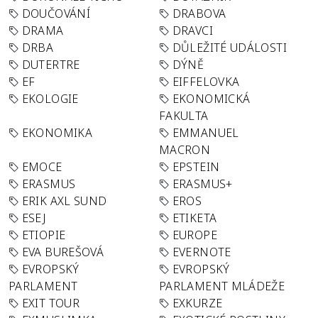
DOUČOVÁNÍ
DRABOVA
DRAMA
DRAVCI
DRBA
DŮLEŽITÉ UDÁLOSTI
DUTERTRE
DÝNĚ
EF
EIFFELOVKA
EKOLOGIE
EKONOMICKÁ
FAKULTA
EKONOMIKA
EMMANUEL
MACRON
EMOCE
EPSTEIN
ERASMUS
ERASMUS+
ERIK AXL SUND
EROS
ESEJ
ETIKETA
ETIOPIE
EUROPE
EVA BUREŠOVÁ
EVERNOTE
EVROPSKÝ
EVROPSKÝ
PARLAMENT
PARLAMENT MLÁDEŽE
EXIT TOUR
EXKURZE