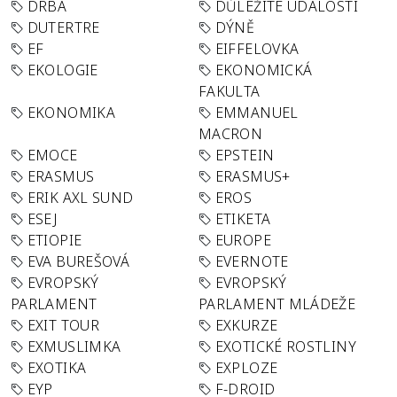
DRBA
DŮLEŽITÉ UDÁLOSTI
DUTERTRE
DÝNĚ
EF
EIFFELOVKA
EKOLOGIE
EKONOMICKÁ
FAKULTA
EKONOMIKA
EMMANUEL
MACRON
EMOCE
EPSTEIN
ERASMUS
ERASMUS+
ERIK AXL SUND
EROS
ESEJ
ETIKETA
ETIOPIE
EUROPE
EVA BUREŠOVÁ
EVERNOTE
EVROPSKÝ
EVROPSKÝ
PARLAMENT
PARLAMENT MLÁDEŽE
EXIT TOUR
EXKURZE
EXMUSLIMKA
EXOTICKÉ ROSTLINY
EXOTIKA
EXPLOZE
EYP
F-DROID