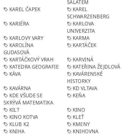
SALÁTEM
KAREL ČAPEK
KAREL
SCHWARZENBERG
KARIÉRA
KARLOVA
UNIVERZITA
KARLOVY VARY
KARMA
KAROLÍNA
KARTÁČEK
GUDASOVÁ
KARTÁČKOVÝ VRAH
KARVINÁ
KATEDRA GEOGRAFIE
KATEŘINA ŽEJDLOVÁ
KÁVA
KAVÁRENSKÉ
HISTORKY
KAVÁRNA
KD VLTAVA
KDE VŠUDE SE
KEŇA
SKRÝVÁ MATEMATIKA
KILT
KINO
KINO KOTVA
KLEŤ
KLUB K2
KMENY
KNIHA
KNIHOVNA