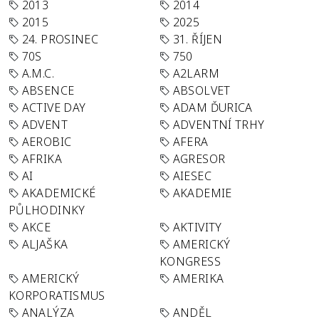
2013
2014
2015
2025
24. PROSINEC
31. ŘÍJEN
70S
750
A.M.C.
A2LARM
ABSENCE
ABSOLVET
ACTIVE DAY
ADAM ĎURICA
ADVENT
ADVENTNÍ TRHY
AEROBIC
AFERA
AFRIKA
AGRESOR
AI
AIESEC
AKADEMICKÉ
AKADEMIE
PŮLHODINKY
AKCE
AKTIVITY
ALJAŠKA
AMERICKÝ
KONGRESS
AMERICKÝ
AMERIKA
KORPORATISMUS
ANALÝZA
ANDĚL