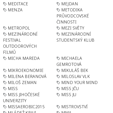
MEDITACE
MEJDAN
MENZA
METODIKA
PRŮVODCOVSKÉ
ČINNOSTI
METROPOL
MEZI SVĚTY
MEZINÁRODNÍ
MEZINÁRODNÍ
FESTIVAL
STUDENTSKÝ KLUB
OUTDOOROVÝCH
FILMŮ
MICHA MAREDA
MICHAELA
GEMROTOVÁ
MIKROEKONOMIE
MIKULÁŠ BEK
MILENA BERANOVÁ
MILOSLAV VLK
MILOŠ ZEMAN
MIND YOUR MIND
MISS
MISS JČU
MISS JIHOČESKÉ
MISS JU
UNIVERZITY
MISSAEROBIC2015
MISTROVSTVÍ
MLÁDEŽ KRAJI
MMA