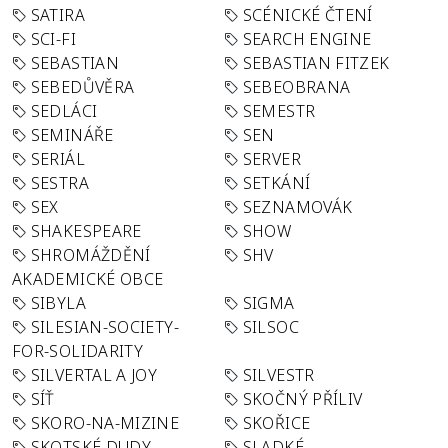
SATIRA
SCÉNICKÉ ČTENÍ
SCI-FI
SEARCH ENGINE
SEBASTIAN
SEBASTIAN FITZEK
SEBEDŮVĚRA
SEBEOBRANA
SEDLÁCI
SEMESTR
SEMINÁŘE
SEN
SERIÁL
SERVER
SESTRA
SETKÁNÍ
SEX
SEZNAMOVÁK
SHAKESPEARE
SHOW
SHROMÁŽDĚNÍ
SHV
AKADEMICKÉ OBCE
SIBYLA
SIGMA
SILESIAN-SOCIETY-
SILSOC
FOR-SOLIDARITY
SILVERTAL A JOY
SILVESTR
SÍŤ
SKOČNÝ PŘÍLIV
SKORO-NA-MIZINE
SKOŘICE
SKOTSKÉ DUDY
SLADKÉ