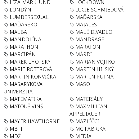
LIZA MARKLUND
LOCKDOWN
LONDÝN
LUCIE SCHMIEDOVÁ
LUMBERSEXUAL
MAĎARSKA
MAĎARSKO
MAJÁLES
MALBA
MALÉ DIVADLO
MANDOLÍNA
MANDRAGE
MARATHON
MARATON
MARCIPÁN
MÁRDI
MAREK LHOTSKÝ
MARIAN VOJTKO
MARIE ROTTROVÁ
MARTIN HILSKÝ
MARTIN KONVIČKA
MARTIN PUTNA
MASARYKOVA
MASO
UNIVERZITA
MATEMATIKA
MATERIÁLY
MATOUŠ VINŠ
MAXMILLIAN
APPELTAUER
MAYER HAWTHORNE
MAZLÍČCI
MBTI
MC FABRIKA
MDŽ
MEDIA