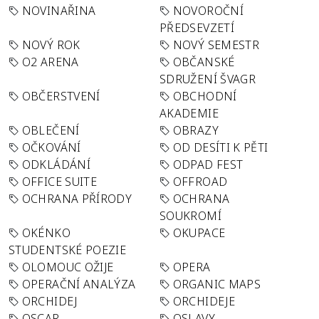
NOVINAŘINA
NOVOROČNÍ
PŘEDSEVZETÍ
NOVÝ ROK
NOVÝ SEMESTR
O2 ARENA
OBČANSKÉ
SDRUŽENÍ ŠVAGR
OBČERSTVENÍ
OBCHODNÍ
AKADEMIE
OBLEČENÍ
OBRAZY
OČKOVÁNÍ
OD DESÍTI K PĚTI
ODKLÁDÁNÍ
ODPAD FEST
OFFICE SUITE
OFFROAD
OCHRANA PŘÍRODY
OCHRANA
SOUKROMÍ
OKÉNKO
OKUPACE
STUDENTSKÉ POEZIE
OLOMOUC OŽIJE
OPERA
OPERAČNÍ ANALÝZA
ORGANIC MAPS
ORCHIDEJ
ORCHIDEJE
OSCAR
OSLAVY