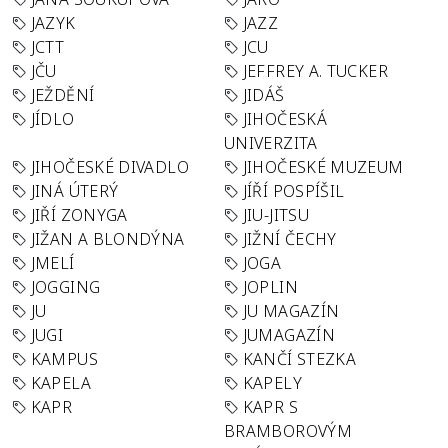
JAZYK
JAZZ
JCTT
JCU
JČU
JEFFREY A. TUCKER
JEŽDĚNÍ
JIDÁŠ
JÍDLO
JIHOČESKÁ
UNIVERZITA
JIHOČESKÉ DIVADLO
JIHOČESKÉ MUZEUM
JINÁ ÚTERÝ
JÍŘÍ POSPÍŠIL
JIŘÍ ZONYGA
JIU-JITSU
JIŽAN A BLONDÝNA
JIŽNÍ ČECHY
JMELÍ
JOGA
JOGGING
JOPLIN
JU
JU MAGAZÍN
JUGI
JUMAGAZÍN
KAMPUS
KANČÍ STEZKA
KAPELA
KAPELY
KAPR
KAPR S
BRAMBOROVÝM