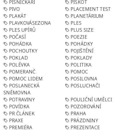
PÍSNIČKÁŘI
PIŠKOT
PIVO
PLACEMENT TEST
PLAKÁT
PLANETÁRIUM
PLAVKOVÁSEZONA
PLES
PLES UPÍRŮ
PLUS SIZE
POČASÍ
POEZIE
POHÁDKA
POHÁDKY
POCHOUTKY
POJIŠTĚNÍ
POKLAD
POKLADY
POLÉVKA
POLITIKA
POMERANČ
POMOC
POMOC LIDEM
POSILOVNA
POSLANECKÁ
POSLUCHAČI
SNĚMOVNA
POTRAVINY
POULIČNÍ UMĚLCI
POVÍDKA
POZOROVÁNÍ
PR ČLÁNEK
PRAHA
PRAXE
PRÁZDNINY
PREMIÉRA
PREZENTACE