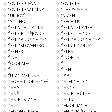
COVID ZPRÁVA
COVID-19
COVID-19 VAKCÍNY
CREEPYPASTA
CUKROVÍ
CVIČENÍ
CYCLING
CZECH-US
ČESKÁ REPUBLIKA
ČESKÁ TELEVIZE
ČESKÉ BUDĚJOVICE
ČESKÉ TRADICE
ČESKOBUDĚJOVICKO
ČESKOBUDĚJOVICKÝ
ČESKOSLOVENSKO
ČESKÝ ROZHLAS
ČESNEK
ČETBA
ČÍNA
ČINOHRA
ČOKOLÁDA
ČR
ČT
ČTENÍ
ČUTACÍMERUNA
D&B
DAGMAR POPJAKOVÁ
DALEKOHLED
DÁMY
DANCE
DANĚ
DANIEL HŮLKA
DANIEL STACH
DÁRKY
DARY
DEMOKRACIE
DEMONSTRACE
DEN OTEVŘENÝCH