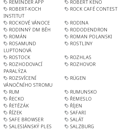
REMINDER APP
ROBERT KEŇO
ROBERT-KOCH
ROCK CAFÉ CONTEST
INSTITUT
ROCKOVÉ VÁNOCE
RODINA
RODINNÝ DM BĚH
RODODENDRON
ROMÁN
ROMAN POLANSKI
ROSAMUND
ROSTLINY
LUPTONOVÁ
ROSTOCK
ROZHLAS
ROZHODOVACÍ
ROZHOVOR
PARALÝZA
ROZSVÍCENÍ
RÜGEN
VÁNOČNÍHO STROMU
RUM
RUMUNSKO
ŘECKO
ŘEMESLO
ŘETĚZÁK
ŘÍJEN
ŘÍZEK
SAFARI
SAFE BROWSER
SALÁT
SALESIÁNSKÝ PLES
SALZBURG