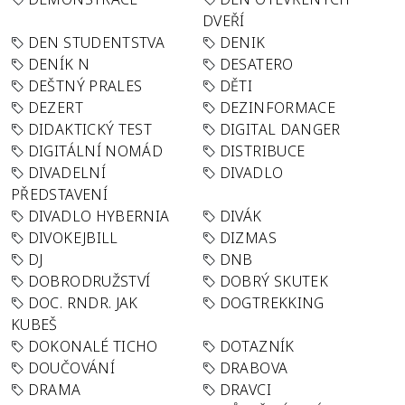
DVEŘÍ
DEN STUDENTSTVA
DENIK
DENÍK N
DESATERO
DEŠTNÝ PRALES
DĚTI
DEZERT
DEZINFORMACE
DIDAKTICKÝ TEST
DIGITAL DANGER
DIGITÁLNÍ NOMÁD
DISTRIBUCE
DIVADELNÍ
DIVADLO
PŘEDSTAVENÍ
DIVADLO HYBERNIA
DIVÁK
DIVOKEJBILL
DIZMAS
DJ
DNB
DOBRODRUŽSTVÍ
DOBRÝ SKUTEK
DOC. RNDR. JAK
DOGTREKKING
KUBEŠ
DOKONALÉ TICHO
DOTAZNÍK
DOUČOVÁNÍ
DRABOVA
DRAMA
DRAVCI