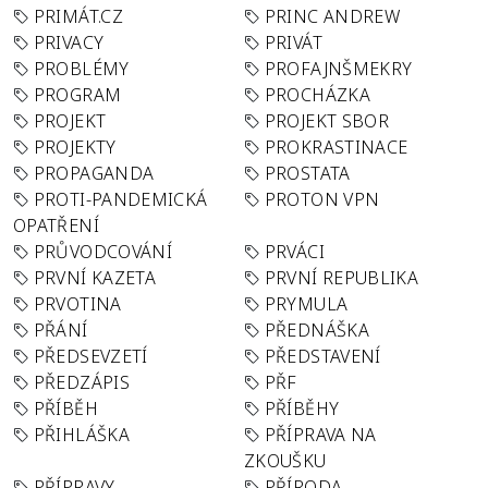
PRIMÁT.CZ
PRINC ANDREW
PRIVACY
PRIVÁT
PROBLÉMY
PROFAJNŠMEKRY
PROGRAM
PROCHÁZKA
PROJEKT
PROJEKT SBOR
PROJEKTY
PROKRASTINACE
PROPAGANDA
PROSTATA
PROTI-PANDEMICKÁ
PROTON VPN
OPATŘENÍ
PRŮVODCOVÁNÍ
PRVÁCI
PRVNÍ KAZETA
PRVNÍ REPUBLIKA
PRVOTINA
PRYMULA
PŘÁNÍ
PŘEDNÁŠKA
PŘEDSEVZETÍ
PŘEDSTAVENÍ
PŘEDZÁPIS
PŘF
PŘÍBĚH
PŘÍBĚHY
PŘIHLÁŠKA
PŘÍPRAVA NA
ZKOUŠKU
PŘÍPRAVY
PŘÍRODA