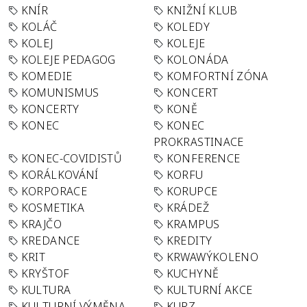
KNÍR
KNIŽNÍ KLUB
KOLÁČ
KOLEDY
KOLEJ
KOLEJE
KOLEJE PEDAGOG
KOLONÁDA
KOMEDIE
KOMFORTNÍ ZÓNA
KOMUNISMUS
KONCERT
KONCERTY
KONĚ
KONEC
KONEC
PROKRASTINACE
KONEC-COVIDISTŮ
KONFERENCE
KORÁLKOVÁNÍ
KORFU
KORPORACE
KORUPCE
KOSMETIKA
KRÁDEŽ
KRAJČO
KRAMPUS
KREDANCE
KREDITY
KRIT
KRWAWÝKOLENO
KRYŠTOF
KUCHYNĚ
KULTURA
KULTURNÍ AKCE
KULTURNÍ VÝMĚNA
KURZ