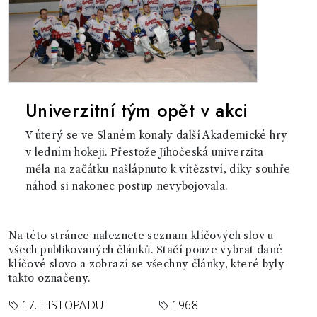
Univerzitní tým opět v akci
V úterý se ve Slaném konaly další Akademické hry
v ledním hokeji. Přestože Jihočeská univerzita
měla na začátku našlápnuto k vítězství, díky souhře
náhod si nakonec postup nevybojovala.
Na této stránce naleznete seznam klíčových slov u
všech publikovaných článků. Stačí pouze vybrat dané
klíčové slovo a zobrazí se všechny články, které byly
takto označeny.
17. LISTOPADU
1968