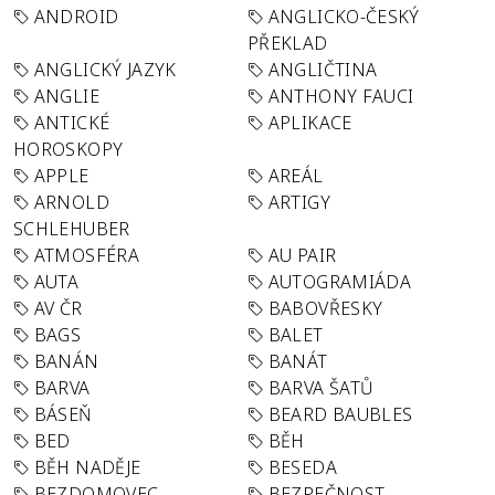
ANDROID
ANGLICKO-ČESKÝ
PŘEKLAD
ANGLICKÝ JAZYK
ANGLIČTINA
ANGLIE
ANTHONY FAUCI
ANTICKÉ
APLIKACE
HOROSKOPY
APPLE
AREÁL
ARNOLD
ARTIGY
SCHLEHUBER
ATMOSFÉRA
AU PAIR
AUTA
AUTOGRAMIÁDA
AV ČR
BABOVŘESKY
BAGS
BALET
BANÁN
BANÁT
BARVA
BARVA ŠATŮ
BÁSEŇ
BEARD BAUBLES
BED
BĚH
BĚH NADĚJE
BESEDA
BEZDOMOVEC
BEZPEČNOST