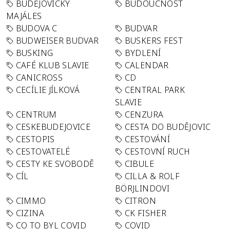
BUDĚJOVICKÝ
BUDOUCNOST
MAJÁLES
BUDOVA C
BUDVAR
BUDWEISER BUDVAR
BUSKERS FEST
BUSKING
BYDLENÍ
CAFÉ KLUB SLAVIE
CALENDAR
CANICROSS
CD
CECÍLIE JÍLKOVÁ
CENTRAL PARK
SLAVIE
CENTRUM
CENZURA
CESKEBUDEJOVICE
CESTA DO BUDĚJOVIC
CESTOPIS
CESTOVÁNÍ
CESTOVATELÉ
CESTOVNÍ RUCH
CESTY KE SVOBODĚ
CIBULE
CÍL
CILLA & ROLF
BÖRJLINDOVI
CIMMO
CITRON
CIZINA
CK FISHER
CO TO BYL COVID
COVID