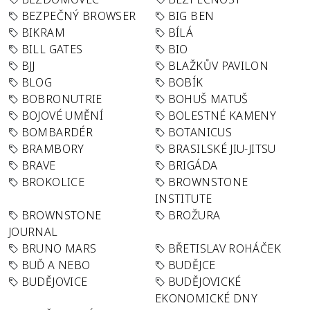
BEZPEČNÝ BROWSER
BIG BEN
BIKRAM
BÍLÁ
BILL GATES
BIO
BJJ
BLAŽKŮV PAVILON
BLOG
BOBÍK
BOBRONUTRIE
BOHUŠ MATUŠ
BOJOVÉ UMĚNÍ
BOLESTNÉ KAMENY
BOMBARDÉR
BOTANICUS
BRAMBORY
BRASILSKÉ JIU-JITSU
BRAVE
BRIGÁDA
BROKOLICE
BROWNSTONE
INSTITUTE
BROWNSTONE
BROŽURA
JOURNAL
BRUNO MARS
BŘETISLAV ROHÁČEK
BUĎ A NEBO
BUDĚJCE
BUDĚJOVICE
BUDĚJOVICKÉ
EKONOMICKÉ DNY