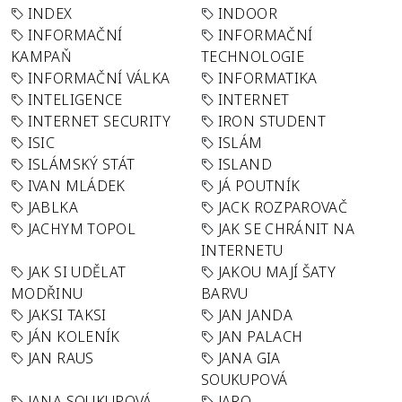
INDEX
INDOOR
INFORMAČNÍ
INFORMAČNÍ
KAMPAŇ
TECHNOLOGIE
INFORMAČNÍ VÁLKA
INFORMATIKA
INTELIGENCE
INTERNET
INTERNET SECURITY
IRON STUDENT
ISIC
ISLÁM
ISLÁMSKÝ STÁT
ISLAND
IVAN MLÁDEK
JÁ POUTNÍK
JABLKA
JACK ROZPAROVAČ
JACHYM TOPOL
JAK SE CHRÁNIT NA
INTERNETU
JAK SI UDĚLAT
JAKOU MAJÍ ŠATY
MODŘINU
BARVU
JAKSI TAKSI
JAN JANDA
JÁN KOLENÍK
JAN PALACH
JAN RAUS
JANA GIA
SOUKUPOVÁ
JANA SOUKUPOVÁ
JARO