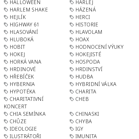
HALLOWEEN
HARLEJ
HARLEM SHAKE
HÁZENÁ
HEJLÍK
HERCI
HIGHWAY 61
HISTORIE
HLASOVÁNÍ
HLAVOLAM
HLUBOKÁ
HOAX
HOBIT
HODNOCENÍ VÝUKY
HOKEJ
HOKEJISTÉ
HORKÁ VANA
HOSPODA
HRDINOVÉ
HRDINSTVÍ
HŘEBÍČEK
HUDBA
HYBERNIA
HYBRIDNÍ VÁLKA
HYPOTÉKA
CHARITA
CHARITATIVNÍ
CHEB
KONCERT
CHIA SEMÍNKA
CHINASKI
CHŮZE
CHYBA
IDEOLOGIE
IGY
ILUSTRÁTOŘI
IMUNITA