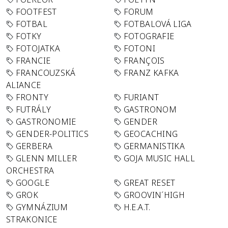
FOOTFEST
FORUM
FOTBAL
FOTBALOVÁ LIGA
FOTKY
FOTOGRAFIE
FOTOJATKA
FOTONI
FRANCIE
FRANÇOIS
FRANCOUZSKÁ
FRANZ KAFKA
ALIANCE
FRONTY
FURIANT
FUTRÁLY
GASTRONOM
GASTRONOMIE
GENDER
GENDER-POLITICS
GEOCACHING
GERBERA
GERMANISTIKA
GLENN MILLER
GOJA MUSIC HALL
ORCHESTRA
GOOGLE
GREAT RESET
GROK
GROOVIN´HIGH
GYMNÁZIUM
H.E.A.T.
STRAKONICE