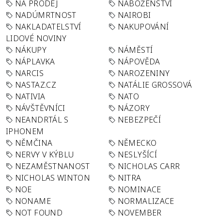
NA PRODEJ
NÁBOŽENSTVÍ
NADÚMRTNOST
NAIROBI
NAKLADATELSTVÍ
NAKUPOVÁNÍ
LIDOVÉ NOVINY
NÁKUPY
NÁMĚSTÍ
NÁPLAVKA
NÁPOVĚDA
NARCIS
NAROZENINY
NASTAZ.CZ
NATÁLIE GROSSOVÁ
NATIVIA
NATO
NÁVŠTĚVNÍCI
NÁZORY
NEANDRTÁL S
NEBEZPEČÍ
IPHONEM
NĚMČINA
NĚMECKO
NERVY V KÝBLU
NESLYŠÍCÍ
NEZAMĚSTNANOST
NICHOLAS CARR
NICHOLAS WINTON
NITRA
NOE
NOMINACE
NONAME
NORMALIZACE
NOT FOUND
NOVEMBER