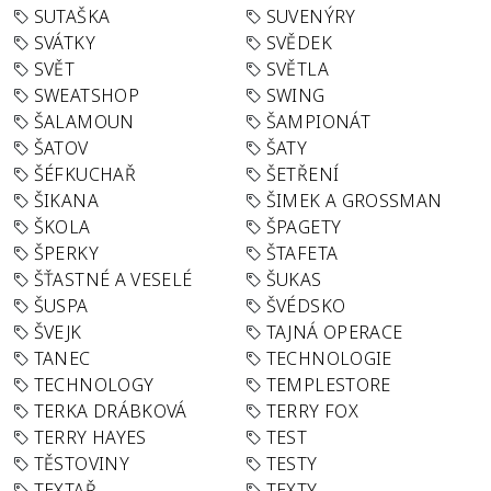
SUTAŠKA
SUVENÝRY
SVÁTKY
SVĚDEK
SVĚT
SVĚTLA
SWEATSHOP
SWING
ŠALAMOUN
ŠAMPIONÁT
ŠATOV
ŠATY
ŠÉFKUCHAŘ
ŠETŘENÍ
ŠIKANA
ŠIMEK A GROSSMAN
ŠKOLA
ŠPAGETY
ŠPERKY
ŠTAFETA
ŠŤASTNÉ A VESELÉ
ŠUKAS
ŠUSPA
ŠVÉDSKO
ŠVEJK
TAJNÁ OPERACE
TANEC
TECHNOLOGIE
TECHNOLOGY
TEMPLESTORE
TERKA DRÁBKOVÁ
TERRY FOX
TERRY HAYES
TEST
TĚSTOVINY
TESTY
TEXTAŘ
TEXTY