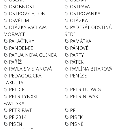
OSOBNOST
OSTRAVA
OSTROV CEJLON
OSTROVANKA
OSVĚTIM
OTÁZKA
OTÁZKY VÁCLAVA
PADESÁT ODSTÍNŮ
MORAVCE
ŠEDI
PALAČINKY
PAMÁTKA
PANDEMIE
PÁNOVÉ
PAPUA NOVA GUINEA
PARTY
PAŘÍŽ
PÁTEK
PAVLA SMETANOVÁ
PAVLÍNA BITAROVÁ
PEDAGOGICKÁ
PENÍZE
FAKULTA
PETICE
PETR LUDWIG
PETR LYNXXI
PETR NOVÁK
PAVLISKA
PETR PAVEL
PF
PF 2014
PÍSEK
PÍSEŇ
PÍSNĚ