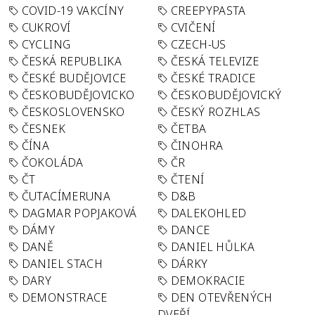
COVID-19 VAKCÍNY
CREEPYPASTA
CUKROVÍ
CVIČENÍ
CYCLING
CZECH-US
ČESKÁ REPUBLIKA
ČESKÁ TELEVIZE
ČESKÉ BUDĚJOVICE
ČESKÉ TRADICE
ČESKOBUDĚJOVICKO
ČESKOBUDĚJOVICKÝ
ČESKOSLOVENSKO
ČESKÝ ROZHLAS
ČESNEK
ČETBA
ČÍNA
ČINOHRA
ČOKOLÁDA
ČR
ČT
ČTENÍ
ČUTACÍMERUNA
D&B
DAGMAR POPJAKOVÁ
DALEKOHLED
DÁMY
DANCE
DANĚ
DANIEL HŮLKA
DANIEL STACH
DÁRKY
DARY
DEMOKRACIE
DEMONSTRACE
DEN OTEVŘENÝCH
DVEŘÍ