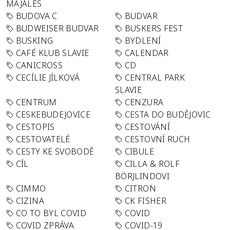
MAJÁLES
BUDOVA C
BUDVAR
BUDWEISER BUDVAR
BUSKERS FEST
BUSKING
BYDLENÍ
CAFÉ KLUB SLAVIE
CALENDAR
CANICROSS
CD
CECÍLIE JÍLKOVÁ
CENTRAL PARK
SLAVIE
CENTRUM
CENZURA
CESKEBUDEJOVICE
CESTA DO BUDĚJOVIC
CESTOPIS
CESTOVÁNÍ
CESTOVATELÉ
CESTOVNÍ RUCH
CESTY KE SVOBODĚ
CIBULE
CÍL
CILLA & ROLF
BÖRJLINDOVI
CIMMO
CITRON
CIZINA
CK FISHER
CO TO BYL COVID
COVID
COVID ZPRÁVA
COVID-19