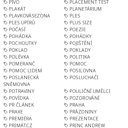
PIVO
PLACEMENT TEST
PLAKÁT
PLANETÁRIUM
PLAVKOVÁSEZONA
PLES
PLES UPÍRŮ
PLUS SIZE
POČASÍ
POEZIE
POHÁDKA
POHÁDKY
POCHOUTKY
POJIŠTĚNÍ
POKLAD
POKLADY
POLÉVKA
POLITIKA
POMERANČ
POMOC
POMOC LIDEM
POSILOVNA
POSLANECKÁ
POSLUCHAČI
SNĚMOVNA
POTRAVINY
POULIČNÍ UMĚLCI
POVÍDKA
POZOROVÁNÍ
PR ČLÁNEK
PRAHA
PRAXE
PRÁZDNINY
PREMIÉRA
PREZENTACE
PRIMÁT.CZ
PRINC ANDREW