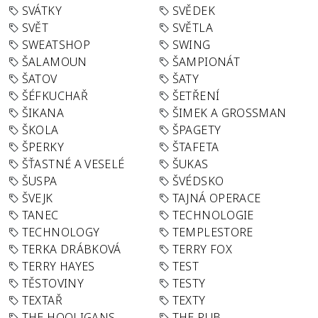
SVÁTKY
SVĚDEK
SVĚT
SVĚTLA
SWEATSHOP
SWING
ŠALAMOUN
ŠAMPIONÁT
ŠATOV
ŠATY
ŠÉFKUCHAŘ
ŠETŘENÍ
ŠIKANA
ŠIMEK A GROSSMAN
ŠKOLA
ŠPAGETY
ŠPERKY
ŠTAFETA
ŠŤASTNÉ A VESELÉ
ŠUKAS
ŠUSPA
ŠVÉDSKO
ŠVEJK
TAJNÁ OPERACE
TANEC
TECHNOLOGIE
TECHNOLOGY
TEMPLESTORE
TERKA DRÁBKOVÁ
TERRY FOX
TERRY HAYES
TEST
TĚSTOVINY
TESTY
TEXTAŘ
TEXTY
THE HOOLIGANS
THE PUB