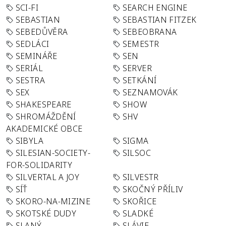
SCI-FI
SEARCH ENGINE
SEBASTIAN
SEBASTIAN FITZEK
SEBEDŮVĚRA
SEBEOBRANA
SEDLÁCI
SEMESTR
SEMINÁŘE
SEN
SERIÁL
SERVER
SESTRA
SETKÁNÍ
SEX
SEZNAMOVÁK
SHAKESPEARE
SHOW
SHROMÁŽDĚNÍ
SHV
AKADEMICKÉ OBCE
SIBYLA
SIGMA
SILESIAN-SOCIETY-
SILSOC
FOR-SOLIDARITY
SILVERTAL A JOY
SILVESTR
SÍŤ
SKOČNÝ PŘÍLIV
SKORO-NA-MIZINE
SKOŘICE
SKOTSKÉ DUDY
SLADKÉ
SLANÝ
SLÁVIE