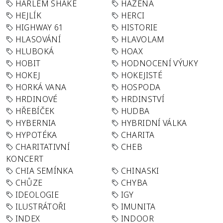
HARLEM SHAKE
HÁZENÁ
HEJLÍK
HERCI
HIGHWAY 61
HISTORIE
HLASOVÁNÍ
HLAVOLAM
HLUBOKÁ
HOAX
HOBIT
HODNOCENÍ VÝUKY
HOKEJ
HOKEJISTÉ
HORKÁ VANA
HOSPODA
HRDINOVÉ
HRDINSTVÍ
HŘEBÍČEK
HUDBA
HYBERNIA
HYBRIDNÍ VÁLKA
HYPOTÉKA
CHARITA
CHARITATIVNÍ
CHEB
KONCERT
CHIA SEMÍNKA
CHINASKI
CHŮZE
CHYBA
IDEOLOGIE
IGY
ILUSTRÁTOŘI
IMUNITA
INDEX
INDOOR