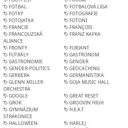
FOTBAL
FOTBALOVÁ LIGA
FOTKY
FOTOGRAFIE
FOTOJATKA
FOTONI
FRANCIE
FRANÇOIS
FRANCOUZSKÁ
FRANZ KAFKA
ALIANCE
FRONTY
FURIANT
FUTRÁLY
GASTRONOM
GASTRONOMIE
GENDER
GENDER-POLITICS
GEOCACHING
GERBERA
GERMANISTIKA
GLENN MILLER
GOJA MUSIC HALL
ORCHESTRA
GOOGLE
GREAT RESET
GROK
GROOVIN´HIGH
GYMNÁZIUM
H.E.A.T.
STRAKONICE
HALLOWEEN
HARLEJ