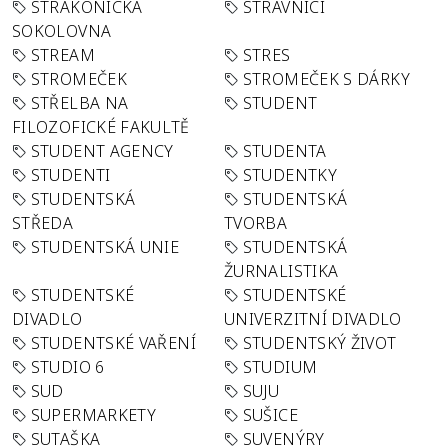
STRAKONICKÁ
STRÁVNÍCI
SOKOLOVNA
STREAM
STRES
STROMEČEK
STROMEČEK S DÁRKY
STŘELBA NA
STUDENT
FILOZOFICKÉ FAKULTĚ
STUDENT AGENCY
STUDENTA
STUDENTI
STUDENTKY
STUDENTSKÁ
STUDENTSKÁ
STŘEDA
TVORBA
STUDENTSKÁ UNIE
STUDENTSKÁ
ŽURNALISTIKA
STUDENTSKÉ
STUDENTSKÉ
DIVADLO
UNIVERZITNÍ DIVADLO
STUDENTSKÉ VAŘENÍ
STUDENTSKÝ ŽIVOT
STUDIO 6
STUDIUM
SUD
SUJU
SUPERMARKETY
SUŠICE
SUTAŠKA
SUVENÝRY