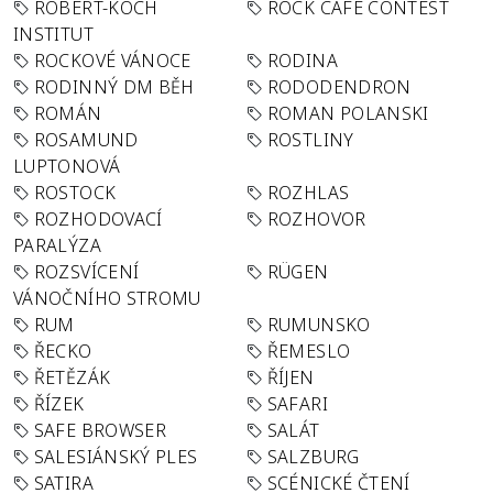
ROBERT-KOCH
ROCK CAFÉ CONTEST
INSTITUT
ROCKOVÉ VÁNOCE
RODINA
RODINNÝ DM BĚH
RODODENDRON
ROMÁN
ROMAN POLANSKI
ROSAMUND
ROSTLINY
LUPTONOVÁ
ROSTOCK
ROZHLAS
ROZHODOVACÍ
ROZHOVOR
PARALÝZA
ROZSVÍCENÍ
RÜGEN
VÁNOČNÍHO STROMU
RUM
RUMUNSKO
ŘECKO
ŘEMESLO
ŘETĚZÁK
ŘÍJEN
ŘÍZEK
SAFARI
SAFE BROWSER
SALÁT
SALESIÁNSKÝ PLES
SALZBURG
SATIRA
SCÉNICKÉ ČTENÍ