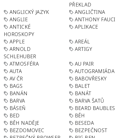
PŘEKLAD
ANGLICKÝ JAZYK
ANGLIČTINA
ANGLIE
ANTHONY FAUCI
ANTICKÉ
APLIKACE
HOROSKOPY
APPLE
AREÁL
ARNOLD
ARTIGY
SCHLEHUBER
ATMOSFÉRA
AU PAIR
AUTA
AUTOGRAMIÁDA
AV ČR
BABOVŘESKY
BAGS
BALET
BANÁN
BANÁT
BARVA
BARVA ŠATŮ
BÁSEŇ
BEARD BAUBLES
BED
BĚH
BĚH NADĚJE
BESEDA
BEZDOMOVEC
BEZPEČNOST
BEZPEČNÝ BROWSER
BIG BEN