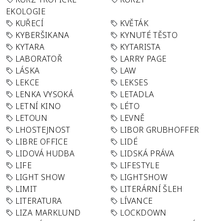
EKOLOGIE
KUŘECÍ
KVĚTÁK
KYBERŠIKANA
KYNUTÉ TĚSTO
KYTARA
KYTARISTA
LABORATOŘ
LARRY PAGE
LÁSKA
LAW
LEKCE
LEKSES
LENKA VYSOKÁ
LETADLA
LETNÍ KINO
LÉTO
LETOUN
LEVNĚ
LHOSTEJNOST
LIBOR GRUBHOFFER
LIBRE OFFICE
LIDÉ
LIDOVÁ HUDBA
LIDSKÁ PRÁVA
LIFE
LIFESTYLE
LIGHT SHOW
LIGHTSHOW
LIMIT
LITERÁRNÍ ŠLEH
LITERATURA
LÍVANCE
LIZA MARKLUND
LOCKDOWN