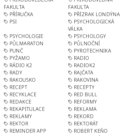
FAKULTA
FAKULTA
PŘÍRUČKA
PŘÍZRAK LONDÝNA
PSI
PSYCHOLOGICKÁ
VÁLKA
PSYCHOLOGIE
PSYCHOLOGY
PŮLMARATON
PŮLNOČNÍ
PUNČ
PYROTECHNIKA
PYŽAMO
RADIO
RÁDIO K2
RADIOK2
RADY
RAJČATA
RAKOUSKO
RAKOVINA
RECEPT
RECEPTY
RECYKLACE
RED BULL
REDAKCE
REFORMY
REKAPITULACE
REKLAMA
REKLAMY
REKORD
REKTOR
REKTORÁT
REMINDER APP
ROBERT KEŇO