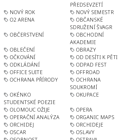
PŘEDSEVZETÍ
NOVÝ ROK
NOVÝ SEMESTR
O2 ARENA
OBČANSKÉ
SDRUŽENÍ ŠVAGR
OBČERSTVENÍ
OBCHODNÍ
AKADEMIE
OBLEČENÍ
OBRAZY
OČKOVÁNÍ
OD DESÍTI K PĚTI
ODKLÁDÁNÍ
ODPAD FEST
OFFICE SUITE
OFFROAD
OCHRANA PŘÍRODY
OCHRANA
SOUKROMÍ
OKÉNKO
OKUPACE
STUDENTSKÉ POEZIE
OLOMOUC OŽIJE
OPERA
OPERAČNÍ ANALÝZA
ORGANIC MAPS
ORCHIDEJ
ORCHIDEJE
OSCAR
OSLAVY
OSOBNOST
OSTRAVA