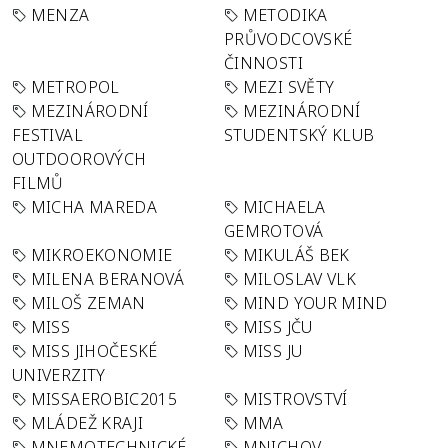
MENZA
METODIKA
PRŮVODCOVSKÉ
ČINNOSTI
METROPOL
MEZI SVĚTY
MEZINÁRODNÍ
MEZINÁRODNÍ
FESTIVAL
STUDENTSKÝ KLUB
OUTDOOROVÝCH
FILMŮ
MICHA MAREDA
MICHAELA
GEMROTOVÁ
MIKROEKONOMIE
MIKULÁŠ BEK
MILENA BERANOVÁ
MILOSLAV VLK
MILOŠ ZEMAN
MIND YOUR MIND
MISS
MISS JČU
MISS JIHOČESKÉ
MISS JU
UNIVERZITY
MISSAEROBIC2015
MISTROVSTVÍ
MLÁDEŽ KRAJI
MMA
MNEMOTECHNICKÉ
MNICHOV