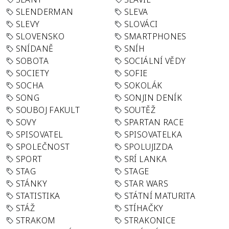
SLENDERMAN
SLEVA
SLEVY
SLOVÁCI
SLOVENSKO
SMARTPHONES
SNÍDANĚ
SNÍH
SOBOTA
SOCIÁLNÍ VĚDY
SOCIETY
SOFIE
SOCHA
SOKOLÁK
SONG
SONJIN DENÍK
SOUBOJ FAKULT
SOUTĚŽ
SOVY
SPARTAN RACE
SPISOVATEL
SPISOVATELKA
SPOLEČNOST
SPOLUJIZDA
SPORT
SRÍ LANKA
STAG
STAGE
STÁNKY
STAR WARS
STATISTIKA
STÁTNÍ MATURITA
STÁŽ
STÍHAČKY
STRAKOM
STRAKONICE