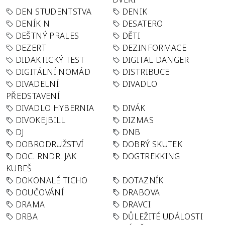
DEN STUDENTSTVA
DENIK
DENÍK N
DESATERO
DEŠTNÝ PRALES
DĚTI
DEZERT
DEZINFORMACE
DIDAKTICKÝ TEST
DIGITAL DANGER
DIGITÁLNÍ NOMÁD
DISTRIBUCE
DIVADELNÍ
DIVADLO
PŘEDSTAVENÍ
DIVADLO HYBERNIA
DIVÁK
DIVOKEJBILL
DIZMAS
DJ
DNB
DOBRODRUŽSTVÍ
DOBRÝ SKUTEK
DOC. RNDR. JAK
DOGTREKKING
KUBEŠ
DOKONALÉ TICHO
DOTAZNÍK
DOUČOVÁNÍ
DRABOVA
DRAMA
DRAVCI
DRBA
DŮLEŽITÉ UDÁLOSTI