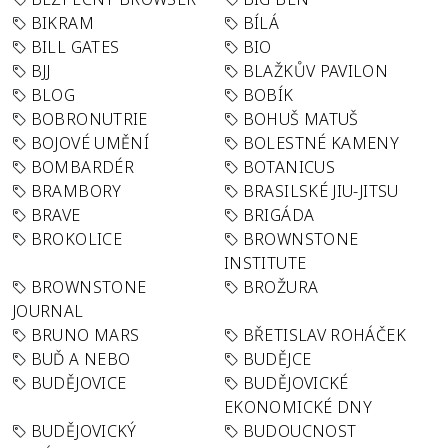
BIKRAM
BÍLÁ
BILL GATES
BIO
BJJ
BLAŽKŮV PAVILON
BLOG
BOBÍK
BOBRONUTRIE
BOHUŠ MATUŠ
BOJOVÉ UMĚNÍ
BOLESTNÉ KAMENY
BOMBARDÉR
BOTANICUS
BRAMBORY
BRASILSKÉ JIU-JITSU
BRAVE
BRIGÁDA
BROKOLICE
BROWNSTONE
INSTITUTE
BROWNSTONE
BROŽURA
JOURNAL
BRUNO MARS
BŘETISLAV ROHÁČEK
BUĎ A NEBO
BUDĚJCE
BUDĚJOVICE
BUDĚJOVICKÉ
EKONOMICKÉ DNY
BUDĚJOVICKÝ
BUDOUCNOST