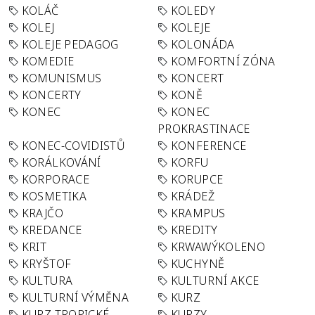
KOLÁČ
KOLEDY
KOLEJ
KOLEJE
KOLEJE PEDAGOG
KOLONÁDA
KOMEDIE
KOMFORTNÍ ZÓNA
KOMUNISMUS
KONCERT
KONCERTY
KONĚ
KONEC
KONEC
PROKRASTINACE
KONEC-COVIDISTŮ
KONFERENCE
KORÁLKOVÁNÍ
KORFU
KORPORACE
KORUPCE
KOSMETIKA
KRÁDEŽ
KRAJČO
KRAMPUS
KREDANCE
KREDITY
KRIT
KRWAWÝKOLENO
KRYŠTOF
KUCHYNĚ
KULTURA
KULTURNÍ AKCE
KULTURNÍ VÝMĚNA
KURZ
KURZ TROPICKÉ
KURZY