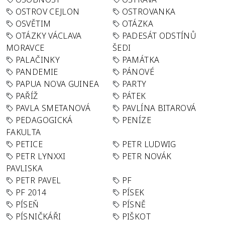
OSTROV CEJLON
OSTROVANKA
OSVĚTIM
OTÁZKA
OTÁZKY VÁCLAVA
PADESÁT ODSTÍNŮ
MORAVCE
ŠEDI
PALAČINKY
PAMÁTKA
PANDEMIE
PÁNOVÉ
PAPUA NOVA GUINEA
PARTY
PAŘÍŽ
PÁTEK
PAVLA SMETANOVÁ
PAVLÍNA BITAROVÁ
PEDAGOGICKÁ
PENÍZE
FAKULTA
PETICE
PETR LUDWIG
PETR LYNXXI
PETR NOVÁK
PAVLISKA
PETR PAVEL
PF
PF 2014
PÍSEK
PÍSEŇ
PÍSNĚ
PÍSNIČKÁŘI
PIŠKOT