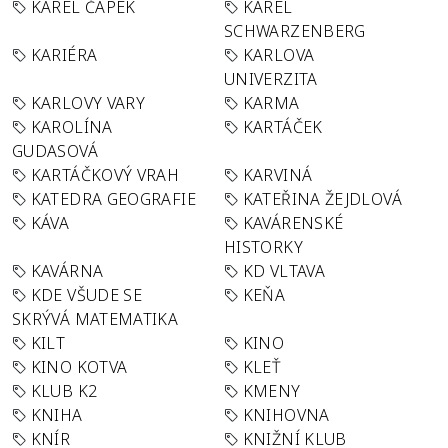
KAREL ČAPEK
KAREL
SCHWARZENBERG
KARIÉRA
KARLOVA
UNIVERZITA
KARLOVY VARY
KARMA
KAROLÍNA
KARTÁČEK
GUDASOVÁ
KARTÁČKOVÝ VRAH
KARVINÁ
KATEDRA GEOGRAFIE
KATEŘINA ŽEJDLOVÁ
KÁVA
KAVÁRENSKÉ
HISTORKY
KAVÁRNA
KD VLTAVA
KDE VŠUDE SE
KEŇA
SKRÝVÁ MATEMATIKA
KILT
KINO
KINO KOTVA
KLEŤ
KLUB K2
KMENY
KNIHA
KNIHOVNA
KNÍR
KNIŽNÍ KLUB