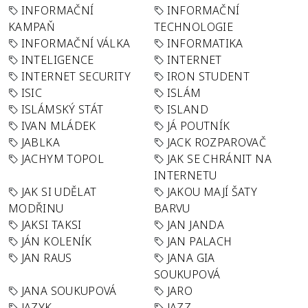
INFORMAČNÍ
INFORMAČNÍ
KAMPAŇ
TECHNOLOGIE
INFORMAČNÍ VÁLKA
INFORMATIKA
INTELIGENCE
INTERNET
INTERNET SECURITY
IRON STUDENT
ISIC
ISLÁM
ISLÁMSKÝ STÁT
ISLAND
IVAN MLÁDEK
JÁ POUTNÍK
JABLKA
JACK ROZPAROVAČ
JACHYM TOPOL
JAK SE CHRÁNIT NA
INTERNETU
JAK SI UDĚLAT
JAKOU MAJÍ ŠATY
MODŘINU
BARVU
JAKSI TAKSI
JAN JANDA
JÁN KOLENÍK
JAN PALACH
JAN RAUS
JANA GIA
SOUKUPOVÁ
JANA SOUKUPOVÁ
JARO
JAZYK
JAZZ