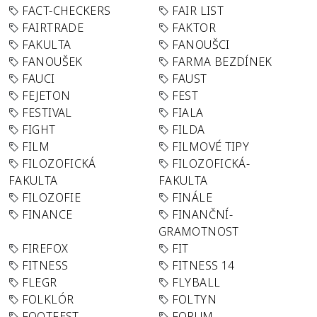
FACT-CHECKERS
FAIR LIST
FAIRTRADE
FAKTOR
FAKULTA
FANOUŠCI
FANOUŠEK
FARMA BEZDÍNEK
FAUCI
FAUST
FEJETON
FEST
FESTIVAL
FIALA
FIGHT
FILDA
FILM
FILMOVÉ TIPY
FILOZOFICKÁ
FILOZOFICKÁ-
FAKULTA
FAKULTA
FILOZOFIE
FINÁLE
FINANCE
FINANČNÍ-
GRAMOTNOST
FIREFOX
FIT
FITNESS
FITNESS 14
FLEGR
FLYBALL
FOLKLÓR
FOLTYN
FOOTFEST
FORUM