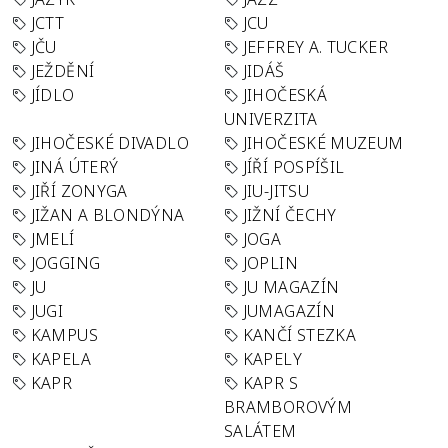
JCTT
JCU
JČU
JEFFREY A. TUCKER
JEŽDĚNÍ
JIDÁŠ
JÍDLO
JIHOČESKÁ
UNIVERZITA
JIHOČESKÉ DIVADLO
JIHOČESKÉ MUZEUM
JINÁ ÚTERÝ
JÍŘÍ POSPÍŠIL
JIŘÍ ZONYGA
JIU-JITSU
JIŽAN A BLONDÝNA
JIŽNÍ ČECHY
JMELÍ
JOGA
JOGGING
JOPLIN
JU
JU MAGAZÍN
JUGI
JUMAGAZÍN
KAMPUS
KANČÍ STEZKA
KAPELA
KAPELY
KAPR
KAPR S
BRAMBOROVÝM
SALÁTEM