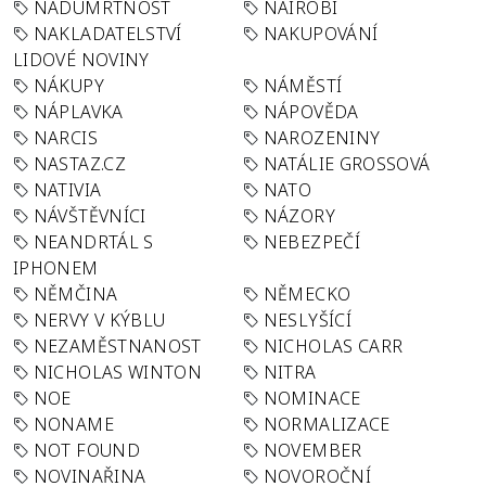
NADÚMRTNOST
NAIROBI
NAKLADATELSTVÍ
NAKUPOVÁNÍ
LIDOVÉ NOVINY
NÁKUPY
NÁMĚSTÍ
NÁPLAVKA
NÁPOVĚDA
NARCIS
NAROZENINY
NASTAZ.CZ
NATÁLIE GROSSOVÁ
NATIVIA
NATO
NÁVŠTĚVNÍCI
NÁZORY
NEANDRTÁL S
NEBEZPEČÍ
IPHONEM
NĚMČINA
NĚMECKO
NERVY V KÝBLU
NESLYŠÍCÍ
NEZAMĚSTNANOST
NICHOLAS CARR
NICHOLAS WINTON
NITRA
NOE
NOMINACE
NONAME
NORMALIZACE
NOT FOUND
NOVEMBER
NOVINAŘINA
NOVOROČNÍ