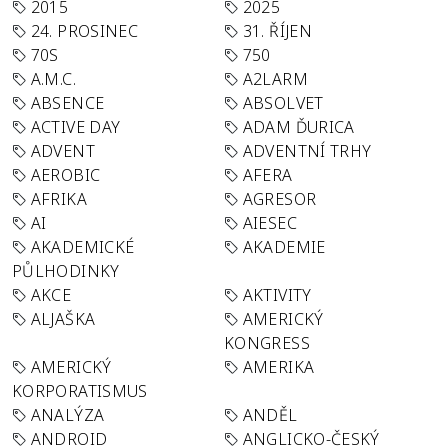
2015
2025
24. PROSINEC
31. ŘÍJEN
70S
750
A.M.C.
A2LARM
ABSENCE
ABSOLVET
ACTIVE DAY
ADAM ĎURICA
ADVENT
ADVENTNÍ TRHY
AEROBIC
AFERA
AFRIKA
AGRESOR
AI
AIESEC
AKADEMICKÉ
AKADEMIE
PŮLHODINKY
AKCE
AKTIVITY
ALJAŠKA
AMERICKÝ
KONGRESS
AMERICKÝ
AMERIKA
KORPORATISMUS
ANALÝZA
ANDĚL
ANDROID
ANGLICKO-ČESKÝ