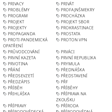
PRIVACY
PRIVÁT
PROBLÉMY
PROFAJNŠMEKRY
PROGRAM
PROCHÁZKA
PROJEKT
PROJEKT SBOR
PROJEKTY
PROKRASTINACE
PROPAGANDA
PROSTATA
PROTI-PANDEMICKÁ
PROTON VPN
OPATŘENÍ
PRŮVODCOVÁNÍ
PRVÁCI
PRVNÍ KAZETA
PRVNÍ REPUBLIKA
PRVOTINA
PRYMULA
PŘÁNÍ
PŘEDNÁŠKA
PŘEDSEVZETÍ
PŘEDSTAVENÍ
PŘEDZÁPIS
PŘF
PŘÍBĚH
PŘÍBĚHY
PŘIHLÁŠKA
PŘÍPRAVA NA
ZKOUŠKU
PŘÍPRAVY
PŘÍRODA
PŘÍRODOVĚDECKÁ
PŘÍRODOVĚDNÁ