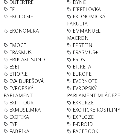
DUTERTRE
DÝNĚ
EF
EIFFELOVKA
EKOLOGIE
EKONOMICKÁ
FAKULTA
EKONOMIKA
EMMANUEL
MACRON
EMOCE
EPSTEIN
ERASMUS
ERASMUS+
ERIK AXL SUND
EROS
ESEJ
ETIKETA
ETIOPIE
EUROPE
EVA BUREŠOVÁ
EVERNOTE
EVROPSKÝ
EVROPSKÝ
PARLAMENT
PARLAMENT MLÁDEŽE
EXIT TOUR
EXKURZE
EXMUSLIMKA
EXOTICKÉ ROSTLINY
EXOTIKA
EXPLOZE
EYP
F-DROID
FABRIKA
FACEBOOK