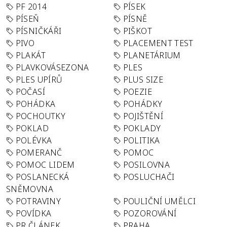
PF 2014
PÍSEK
PÍSEŇ
PÍSNĚ
PÍSNIČKÁŘI
PIŠKOT
PIVO
PLACEMENT TEST
PLAKÁT
PLANETÁRIUM
PLAVKOVÁSEZONA
PLES
PLES UPÍRŮ
PLUS SIZE
POČASÍ
POEZIE
POHÁDKA
POHÁDKY
POCHOUTKY
POJIŠTĚNÍ
POKLAD
POKLADY
POLÉVKA
POLITIKA
POMERANČ
POMOC
POMOC LIDEM
POSILOVNA
POSLANECKÁ
POSLUCHAČI
SNĚMOVNA
POTRAVINY
POULIČNÍ UMĚLCI
POVÍDKA
POZOROVÁNÍ
PR ČLÁNEK
PRAHA