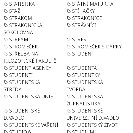
STATISTIKA
STÁTNÍ MATURITA
STÁŽ
STÍHAČKY
STRAKOM
STRAKONICE
STRAKONICKÁ
STRÁVNÍCI
SOKOLOVNA
STREAM
STRES
STROMEČEK
STROMEČEK S DÁRKY
STŘELBA NA
STUDENT
FILOZOFICKÉ FAKULTĚ
STUDENT AGENCY
STUDENTA
STUDENTI
STUDENTKY
STUDENTSKÁ
STUDENTSKÁ
STŘEDA
TVORBA
STUDENTSKÁ UNIE
STUDENTSKÁ
ŽURNALISTIKA
STUDENTSKÉ
STUDENTSKÉ
DIVADLO
UNIVERZITNÍ DIVADLO
STUDENTSKÉ VAŘENÍ
STUDENTSKÝ ŽIVOT
STUDIO 6
STUDIUM