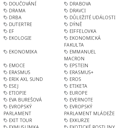
DOUČOVÁNÍ
DRABOVA
DRAMA
DRAVCI
DRBA
DŮLEŽITÉ UDÁLOSTI
DUTERTRE
DÝNĚ
EF
EIFFELOVKA
EKOLOGIE
EKONOMICKÁ
FAKULTA
EKONOMIKA
EMMANUEL
MACRON
EMOCE
EPSTEIN
ERASMUS
ERASMUS+
ERIK AXL SUND
EROS
ESEJ
ETIKETA
ETIOPIE
EUROPE
EVA BUREŠOVÁ
EVERNOTE
EVROPSKÝ
EVROPSKÝ
PARLAMENT
PARLAMENT MLÁDEŽE
EXIT TOUR
EXKURZE
EXMUSLIMKA
EXOTICKÉ ROSTLINY