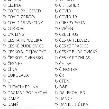
CIZINA
CK FISHER
CO TO BYL COVID
COVID
COVID ZPRÁVA
COVID-19
COVID-19 VAKCÍNY
CREEPYPASTA
CUKROVÍ
CVIČENÍ
CYCLING
CZECH-US
ČESKÁ REPUBLIKA
ČESKÁ TELEVIZE
ČESKÉ BUDĚJOVICE
ČESKÉ TRADICE
ČESKOBUDĚJOVICKO
ČESKOBUDĚJOVICKÝ
ČESKOSLOVENSKO
ČESKÝ ROZHLAS
ČESNEK
ČETBA
ČÍNA
ČINOHRA
ČOKOLÁDA
ČR
ČT
ČTENÍ
ČUTACÍMERUNA
D&B
DAGMAR POPJAKOVÁ
DALEKOHLED
DÁMY
DANCE
DANĚ
DANIEL HŮLKA