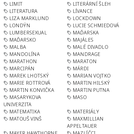
LIMIT
LITERÁRNÍ ŠLEH
LITERATURA
LÍVANCE
LIZA MARKLUND
LOCKDOWN
LONDÝN
LUCIE SCHMIEDOVÁ
LUMBERSEXUAL
MAĎARSKA
MAĎARSKO
MAJÁLES
MALBA
MALÉ DIVADLO
MANDOLÍNA
MANDRAGE
MARATHON
MARATON
MARCIPÁN
MÁRDI
MAREK LHOTSKÝ
MARIAN VOJTKO
MARIE ROTTROVÁ
MARTIN HILSKÝ
MARTIN KONVIČKA
MARTIN PUTNA
MASARYKOVA
MASO
UNIVERZITA
MATEMATIKA
MATERIÁLY
MATOUŠ VINŠ
MAXMILLIAN
APPELTAUER
MAYER HAWTHORNE
MAZLÍČCI