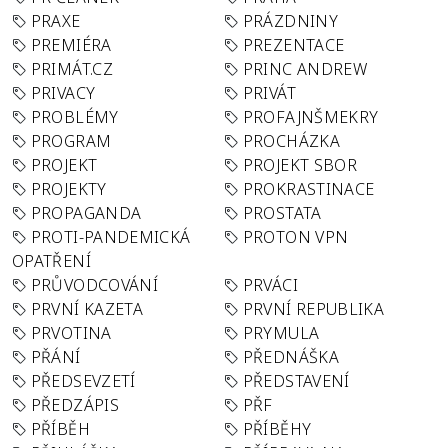
PRAXE
PRÁZDNINY
PREMIÉRA
PREZENTACE
PRIMÁT.CZ
PRINC ANDREW
PRIVACY
PRIVÁT
PROBLÉMY
PROFAJNŠMEKRY
PROGRAM
PROCHÁZKA
PROJEKT
PROJEKT SBOR
PROJEKTY
PROKRASTINACE
PROPAGANDA
PROSTATA
PROTI-PANDEMICKÁ
PROTON VPN
OPATŘENÍ
PRŮVODCOVÁNÍ
PRVÁCI
PRVNÍ KAZETA
PRVNÍ REPUBLIKA
PRVOTINA
PRYMULA
PŘÁNÍ
PŘEDNÁŠKA
PŘEDSEVZETÍ
PŘEDSTAVENÍ
PŘEDZÁPIS
PŘF
PŘÍBĚH
PŘÍBĚHY