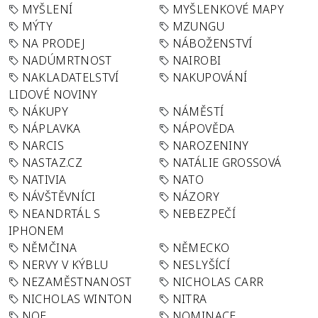
MYŠLENÍ
MYŠLENKOVÉ MAPY
MÝTY
MZUNGU
NA PRODEJ
NÁBOŽENSTVÍ
NADÚMRTNOST
NAIROBI
NAKLADATELSTVÍ
NAKUPOVÁNÍ
LIDOVÉ NOVINY
NÁKUPY
NÁMĚSTÍ
NÁPLAVKA
NÁPOVĚDA
NARCIS
NAROZENINY
NASTAZ.CZ
NATÁLIE GROSSOVÁ
NATIVIA
NATO
NÁVŠTĚVNÍCI
NÁZORY
NEANDRTÁL S
NEBEZPEČÍ
IPHONEM
NĚMČINA
NĚMECKO
NERVY V KÝBLU
NESLYŠÍCÍ
NEZAMĚSTNANOST
NICHOLAS CARR
NICHOLAS WINTON
NITRA
NOE
NOMINACE