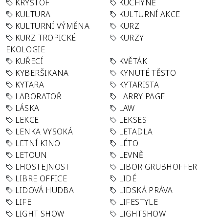
KRYŠTOF
KUCHYNĚ
KULTURA
KULTURNÍ AKCE
KULTURNÍ VÝMĚNA
KURZ
KURZ TROPICKÉ
KURZY
EKOLOGIE
KUŘECÍ
KVĚTÁK
KYBERŠIKANA
KYNUTÉ TĚSTO
KYTARA
KYTARISTA
LABORATOŘ
LARRY PAGE
LÁSKA
LAW
LEKCE
LEKSES
LENKA VYSOKÁ
LETADLA
LETNÍ KINO
LÉTO
LETOUN
LEVNĚ
LHOSTEJNOST
LIBOR GRUBHOFFER
LIBRE OFFICE
LIDÉ
LIDOVÁ HUDBA
LIDSKÁ PRÁVA
LIFE
LIFESTYLE
LIGHT SHOW
LIGHTSHOW