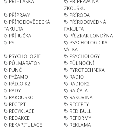
PŘIHLÁŠKA
PŘÍPRAVA NA
ZKOUŠKU
PŘÍPRAVY
PŘÍRODA
PŘÍRODOVĚDECKÁ
PŘÍRODOVĚDNÁ
FAKULTA
FAKULTA
PŘÍRUČKA
PŘÍZRAK LONDÝNA
PSI
PSYCHOLOGICKÁ
VÁLKA
PSYCHOLOGIE
PSYCHOLOGY
PŮLMARATON
PŮLNOČNÍ
PUNČ
PYROTECHNIKA
PYŽAMO
RADIO
RÁDIO K2
RADIOK2
RADY
RAJČATA
RAKOUSKO
RAKOVINA
RECEPT
RECEPTY
RECYKLACE
RED BULL
REDAKCE
REFORMY
REKAPITULACE
REKLAMA