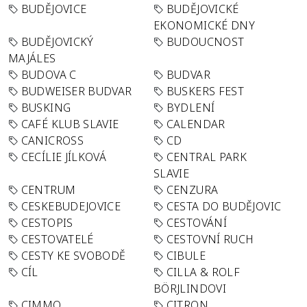
BUDĚJOVICE
BUDĚJOVICKÉ
EKONOMICKÉ DNY
BUDĚJOVICKÝ
BUDOUCNOST
MAJÁLES
BUDOVA C
BUDVAR
BUDWEISER BUDVAR
BUSKERS FEST
BUSKING
BYDLENÍ
CAFÉ KLUB SLAVIE
CALENDAR
CANICROSS
CD
CECÍLIE JÍLKOVÁ
CENTRAL PARK
SLAVIE
CENTRUM
CENZURA
CESKEBUDEJOVICE
CESTA DO BUDĚJOVIC
CESTOPIS
CESTOVÁNÍ
CESTOVATELÉ
CESTOVNÍ RUCH
CESTY KE SVOBODĚ
CIBULE
CÍL
CILLA & ROLF
BÖRJLINDOVI
CIMMO
CITRON