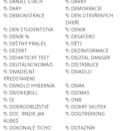
DANIEL STACH
DÁRKY
DARY
DEMOKRACIE
DEMONSTRACE
DEN OTEVŘENÝCH
DVEŘÍ
DEN STUDENTSTVA
DENIK
DENÍK N
DESATERO
DEŠTNÝ PRALES
DĚTI
DEZERT
DEZINFORMACE
DIDAKTICKÝ TEST
DIGITAL DANGER
DIGITÁLNÍ NOMÁD
DISTRIBUCE
DIVADELNÍ
DIVADLO
PŘEDSTAVENÍ
DIVADLO HYBERNIA
DIVÁK
DIVOKEJBILL
DIZMAS
DJ
DNB
DOBRODRUŽSTVÍ
DOBRÝ SKUTEK
DOC. RNDR. JAK
DOGTREKKING
KUBEŠ
DOKONALÉ TICHO
DOTAZNÍK