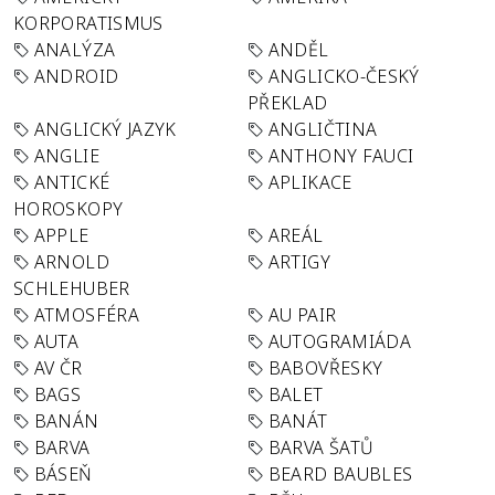
KORPORATISMUS
ANALÝZA
ANDĚL
ANDROID
ANGLICKO-ČESKÝ
PŘEKLAD
ANGLICKÝ JAZYK
ANGLIČTINA
ANGLIE
ANTHONY FAUCI
ANTICKÉ
APLIKACE
HOROSKOPY
APPLE
AREÁL
ARNOLD
ARTIGY
SCHLEHUBER
ATMOSFÉRA
AU PAIR
AUTA
AUTOGRAMIÁDA
AV ČR
BABOVŘESKY
BAGS
BALET
BANÁN
BANÁT
BARVA
BARVA ŠATŮ
BÁSEŇ
BEARD BAUBLES