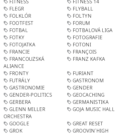
FITNESS
FITNESS 14
FLEGR
FLYBALL
FOLKLÓR
FOLTYN
FOOTFEST
FORUM
FOTBAL
FOTBALOVÁ LIGA
FOTKY
FOTOGRAFIE
FOTOJATKA
FOTONI
FRANCIE
FRANÇOIS
FRANCOUZSKÁ
FRANZ KAFKA
ALIANCE
FRONTY
FURIANT
FUTRÁLY
GASTRONOM
GASTRONOMIE
GENDER
GENDER-POLITICS
GEOCACHING
GERBERA
GERMANISTIKA
GLENN MILLER
GOJA MUSIC HALL
ORCHESTRA
GOOGLE
GREAT RESET
GROK
GROOVIN´HIGH