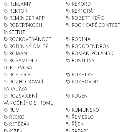
REKLAMY
REKORD
REKTOR
REKTORÁT
REMINDER APP
ROBERT KEŇO
ROBERT-KOCH
ROCK CAFÉ CONTEST
INSTITUT
ROCKOVÉ VÁNOCE
RODINA
RODINNÝ DM BĚH
RODODENDRON
ROMÁN
ROMAN POLANSKI
ROSAMUND
ROSTLINY
LUPTONOVÁ
ROSTOCK
ROZHLAS
ROZHODOVACÍ
ROZHOVOR
PARALÝZA
ROZSVÍCENÍ
RÜGEN
VÁNOČNÍHO STROMU
RUM
RUMUNSKO
ŘECKO
ŘEMESLO
ŘETĚZÁK
ŘÍJEN
ŘÍZEK
SAFARI