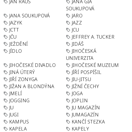
JAN RAUS
JANA GIA
SOUKUPOVÁ
JANA SOUKUPOVÁ
JARO
JAZYK
JAZZ
JCTT
JCU
JČU
JEFFREY A. TUCKER
JEŽDĚNÍ
JIDÁŠ
JÍDLO
JIHOČESKÁ
UNIVERZITA
JIHOČESKÉ DIVADLO
JIHOČESKÉ MUZEUM
JINÁ ÚTERÝ
JÍŘÍ POSPÍŠIL
JIŘÍ ZONYGA
JIU-JITSU
JIŽAN A BLONDÝNA
JIŽNÍ ČECHY
JMELÍ
JOGA
JOGGING
JOPLIN
JU
JU MAGAZÍN
JUGI
JUMAGAZÍN
KAMPUS
KANČÍ STEZKA
KAPELA
KAPELY