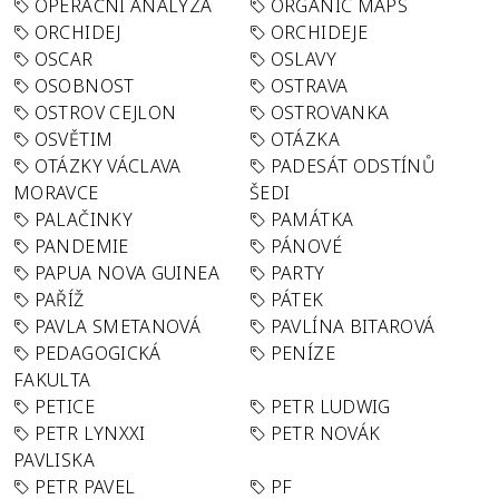
OPERAČNÍ ANALÝZA
ORGANIC MAPS
ORCHIDEJ
ORCHIDEJE
OSCAR
OSLAVY
OSOBNOST
OSTRAVA
OSTROV CEJLON
OSTROVANKA
OSVĚTIM
OTÁZKA
OTÁZKY VÁCLAVA
PADESÁT ODSTÍNŮ
MORAVCE
ŠEDI
PALAČINKY
PAMÁTKA
PANDEMIE
PÁNOVÉ
PAPUA NOVA GUINEA
PARTY
PAŘÍŽ
PÁTEK
PAVLA SMETANOVÁ
PAVLÍNA BITAROVÁ
PEDAGOGICKÁ
PENÍZE
FAKULTA
PETICE
PETR LUDWIG
PETR LYNXXI
PETR NOVÁK
PAVLISKA
PETR PAVEL
PF