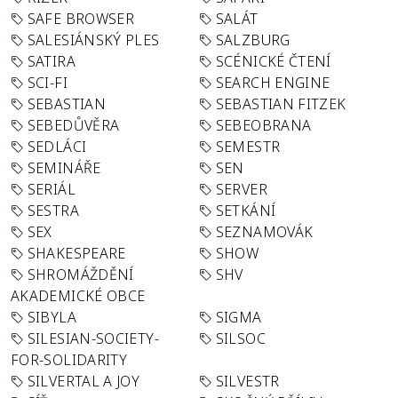
SAFE BROWSER
SALÁT
SALESIÁNSKÝ PLES
SALZBURG
SATIRA
SCÉNICKÉ ČTENÍ
SCI-FI
SEARCH ENGINE
SEBASTIAN
SEBASTIAN FITZEK
SEBEDŮVĚRA
SEBEOBRANA
SEDLÁCI
SEMESTR
SEMINÁŘE
SEN
SERIÁL
SERVER
SESTRA
SETKÁNÍ
SEX
SEZNAMOVÁK
SHAKESPEARE
SHOW
SHROMÁŽDĚNÍ
SHV
AKADEMICKÉ OBCE
SIBYLA
SIGMA
SILESIAN-SOCIETY-
SILSOC
FOR-SOLIDARITY
SILVERTAL A JOY
SILVESTR