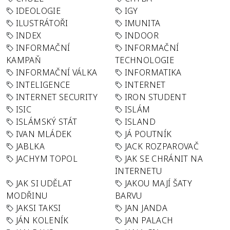
IDEOLOGIE
IGY
ILUSTRÁTOŘI
IMUNITA
INDEX
INDOOR
INFORMAČNÍ
INFORMAČNÍ
KAMPAŇ
TECHNOLOGIE
INFORMAČNÍ VÁLKA
INFORMATIKA
INTELIGENCE
INTERNET
INTERNET SECURITY
IRON STUDENT
ISIC
ISLÁM
ISLÁMSKÝ STÁT
ISLAND
IVAN MLÁDEK
JÁ POUTNÍK
JABLKA
JACK ROZPAROVAČ
JACHYM TOPOL
JAK SE CHRÁNIT NA
INTERNETU
JAK SI UDĚLAT
JAKOU MAJÍ ŠATY
MODŘINU
BARVU
JAKSI TAKSI
JAN JANDA
JÁN KOLENÍK
JAN PALACH