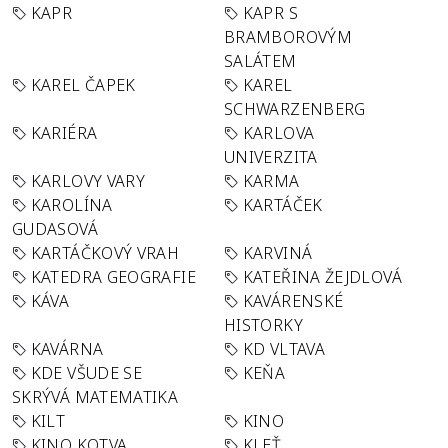
KAPR
KAPR S
BRAMBOROVÝM
SALÁTEM
KAREL ČAPEK
KAREL
SCHWARZENBERG
KARIÉRA
KARLOVA
UNIVERZITA
KARLOVY VARY
KARMA
KAROLÍNA
KARTÁČEK
GUDASOVÁ
KARTÁČKOVÝ VRAH
KARVINÁ
KATEDRA GEOGRAFIE
KATEŘINA ŽEJDLOVÁ
KÁVA
KAVÁRENSKÉ
HISTORKY
KAVÁRNA
KD VLTAVA
KDE VŠUDE SE
KEŇA
SKRÝVÁ MATEMATIKA
KILT
KINO
KINO KOTVA
KLEŤ