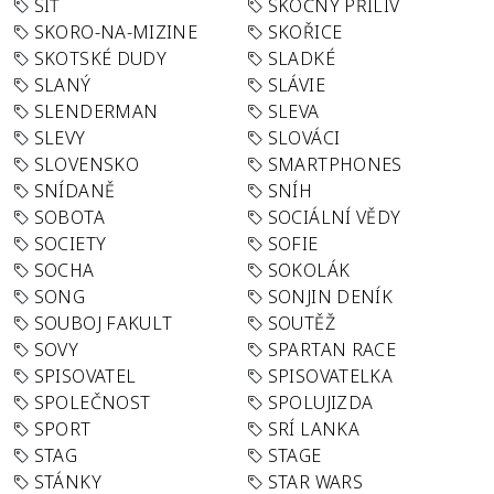
SÍŤ
SKOČNÝ PŘÍLIV
SKORO-NA-MIZINE
SKOŘICE
SKOTSKÉ DUDY
SLADKÉ
SLANÝ
SLÁVIE
SLENDERMAN
SLEVA
SLEVY
SLOVÁCI
SLOVENSKO
SMARTPHONES
SNÍDANĚ
SNÍH
SOBOTA
SOCIÁLNÍ VĚDY
SOCIETY
SOFIE
SOCHA
SOKOLÁK
SONG
SONJIN DENÍK
SOUBOJ FAKULT
SOUTĚŽ
SOVY
SPARTAN RACE
SPISOVATEL
SPISOVATELKA
SPOLEČNOST
SPOLUJIZDA
SPORT
SRÍ LANKA
STAG
STAGE
STÁNKY
STAR WARS