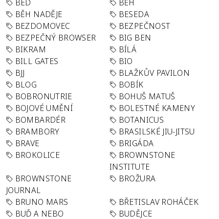
BED
BĚH
BĚH NADĚJE
BESEDA
BEZDOMOVEC
BEZPEČNOST
BEZPEČNÝ BROWSER
BIG BEN
BIKRAM
BÍLÁ
BILL GATES
BIO
BJJ
BLAŽKŮV PAVILON
BLOG
BOBÍK
BOBRONUTRIE
BOHUŠ MATUŠ
BOJOVÉ UMĚNÍ
BOLESTNÉ KAMENY
BOMBARDÉR
BOTANICUS
BRAMBORY
BRASILSKÉ JIU-JITSU
BRAVE
BRIGÁDA
BROKOLICE
BROWNSTONE
INSTITUTE
BROWNSTONE
BROŽURA
JOURNAL
BRUNO MARS
BŘETISLAV ROHÁČEK
BUĎ A NEBO
BUDĚJCE