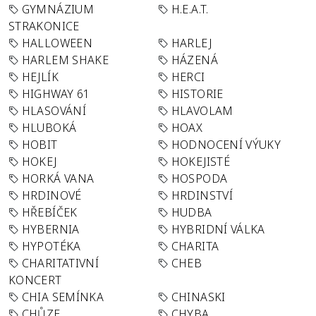
GYMNÁZIUM
H.E.A.T.
STRAKONICE
HALLOWEEN
HARLEJ
HARLEM SHAKE
HÁZENÁ
HEJLÍK
HERCI
HIGHWAY 61
HISTORIE
HLASOVÁNÍ
HLAVOLAM
HLUBOKÁ
HOAX
HOBIT
HODNOCENÍ VÝUKY
HOKEJ
HOKEJISTÉ
HORKÁ VANA
HOSPODA
HRDINOVÉ
HRDINSTVÍ
HŘEBÍČEK
HUDBA
HYBERNIA
HYBRIDNÍ VÁLKA
HYPOTÉKA
CHARITA
CHARITATIVNÍ
CHEB
KONCERT
CHIA SEMÍNKA
CHINASKI
CHŮZE
CHYBA