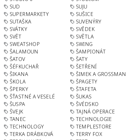
SUD
SUJU
SUPERMARKETY
SUŠICE
SUTAŠKA
SUVENÝRY
SVÁTKY
SVĚDEK
SVĚT
SVĚTLA
SWEATSHOP
SWING
ŠALAMOUN
ŠAMPIONÁT
ŠATOV
ŠATY
ŠÉFKUCHAŘ
ŠETŘENÍ
ŠIKANA
ŠIMEK A GROSSMAN
ŠKOLA
ŠPAGETY
ŠPERKY
ŠTAFETA
ŠŤASTNÉ A VESELÉ
ŠUKAS
ŠUSPA
ŠVÉDSKO
ŠVEJK
TAJNÁ OPERACE
TANEC
TECHNOLOGIE
TECHNOLOGY
TEMPLESTORE
TERKA DRÁBKOVÁ
TERRY FOX