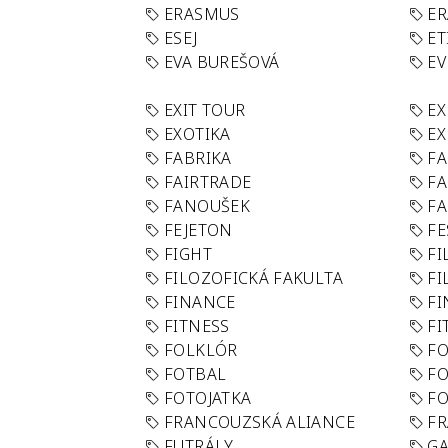
ERASMUS
E
ESEJ
ET
EVA BUREŠOVÁ
E
EXIT TOUR
EX
EXOTIKA
EX
FABRIKA
F
FAIRTRADE
F
FANOUŠEK
FA
FEJETON
FE
FIGHT
FI
FILOZOFICKÁ FAKULTA
FI
FINANCE
F
FITNESS
FI
FOLKLÓR
F
FOTBAL
FO
FOTOJATKA
F
FRANCOUZSKÁ ALIANCE
FR
FUTRÁLY
G