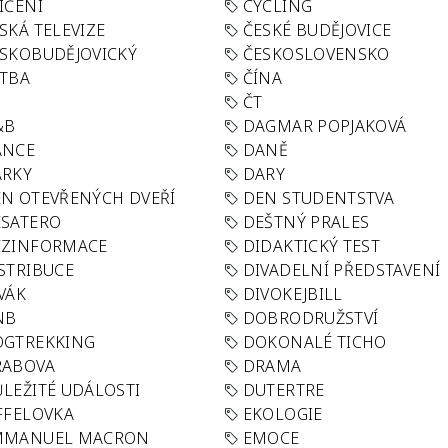
IČENÍ
CYCLING
SKÁ TELEVIZE
ČESKÉ BUDĚJOVICE
SKOBUDĚJOVICKÝ
ČESKOSLOVENSKO
TBA
ČÍNA
R
ČT
&B
DAGMAR POPJAKOVÁ
ANCE
DANĚ
ÁRKY
DARY
N OTEVŘENÝCH DVEŘÍ
DEN STUDENTSTVA
SATERO
DEŠTNÝ PRALES
EZINFORMACE
DIDAKTICKÝ TEST
STRIBUCE
DIVADELNÍ PŘEDSTAVENÍ
VÁK
DIVOKEJBILL
NB
DOBRODRUŽSTVÍ
OGTREKKING
DOKONALÉ TICHO
RABOVA
DRAMA
LEŽITÉ UDÁLOSTI
DUTERTRE
FFELOVKA
EKOLOGIE
MMANUEL MACRON
EMOCE