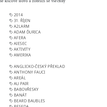
né klíčové slovo a zobrazí se všechny
2014
31. ŘÍJEN
A2LARM
ADAM ĎURICA
AFERA
AIESEC
AKTIVITY
AMERIKA
ANGLICKO-ČESKÝ PŘEKLAD
ANTHONY FAUCI
AREÁL
AU PAIR
BABOVŘESKY
BANÁT
BEARD BAUBLES
BESEDA