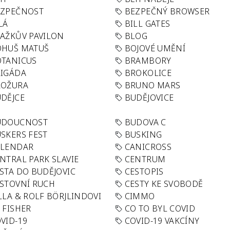
EZPEČNOST
BEZPEČNÝ BROWSER
LÁ
BILL GATES
AŽKŮV PAVILON
BLOG
OHUŠ MATUŠ
BOJOVÉ UMĚNÍ
TANICUS
BRAMBORY
IGÁDA
BROKOLICE
ROŽURA
BRUNO MARS
DĚJCE
BUDĚJOVICE
UDOUCNOST
BUDOVA C
SKERS FEST
BUSKING
ALENDAR
CANICROSS
NTRAL PARK SLAVIE
CENTRUM
STA DO BUDĚJOVIC
CESTOPIS
STOVNÍ RUCH
CESTY KE SVOBODĚ
LLA & ROLF BÖRJLINDOVI
CIMMO
 FISHER
CO TO BYL COVID
VID-19
COVID-19 VAKCÍNY