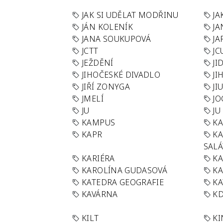
JAK SI UDĚLAT MODŘINU
JA
JÁN KOLENÍK
JA
JANA SOUKUPOVÁ
JA
JCTT
JC
JEŽDĚNÍ
JI
JIHOČESKÉ DIVADLO
JI
JIŘÍ ZONYGA
JI
JMELÍ
JO
JU
JU
KAMPUS
KA
KAPR
K
SAL
KARIÉRA
KA
KAROLÍNA GUDASOVÁ
KA
KATEDRA GEOGRAFIE
KA
KAVÁRNA
KD
KILT
K