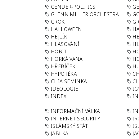
GENDER-POLITICS
G
GLENN MILLER ORCHESTRA
GO
GROK
GR
HALLOWEEN
HA
HEJLÍK
HE
HLASOVÁNÍ
H
HOBIT
H
HORKÁ VANA
H
HŘEBÍČEK
H
HYPOTÉKA
CH
CHIA SEMÍNKA
CH
IDEOLOGIE
IG
INDEX
I
INFORMAČNÍ VÁLKA
IN
INTERNET SECURITY
IR
ISLÁMSKÝ STÁT
IS
JABLKA
JA