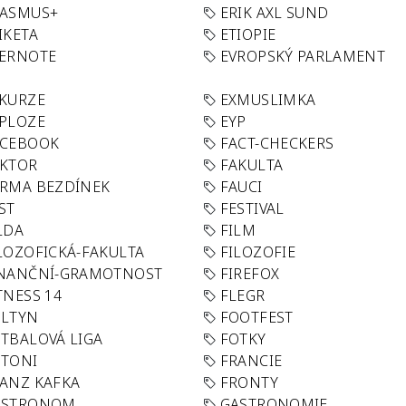
RASMUS+
ERIK AXL SUND
IKETA
ETIOPIE
VERNOTE
EVROPSKÝ PARLAMENT
KURZE
EXMUSLIMKA
PLOZE
EYP
ACEBOOK
FACT-CHECKERS
AKTOR
FAKULTA
RMA BEZDÍNEK
FAUCI
ST
FESTIVAL
LDA
FILM
LOZOFICKÁ-FAKULTA
FILOZOFIE
INANČNÍ-GRAMOTNOST
FIREFOX
TNESS 14
FLEGR
OLTYN
FOOTFEST
TBALOVÁ LIGA
FOTKY
OTONI
FRANCIE
ANZ KAFKA
FRONTY
ASTRONOM
GASTRONOMIE