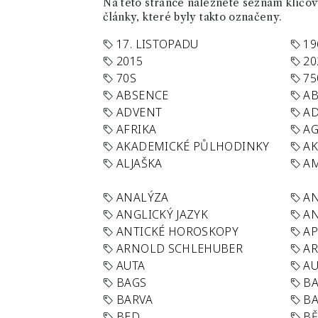
Na této stránce naleznete seznam klíčový
články, které byly takto označeny.
17. LISTOPADU
19
2015
20
70S
75
ABSENCE
AB
ADVENT
AD
AFRIKA
A
AKADEMICKÉ PŮLHODINKY
A
ALJAŠKA
AM
ANALÝZA
A
ANGLICKÝ JAZYK
AN
ANTICKÉ HOROSKOPY
AP
ARNOLD SCHLEHUBER
AR
AUTA
A
BAGS
BA
BARVA
BA
BED
B