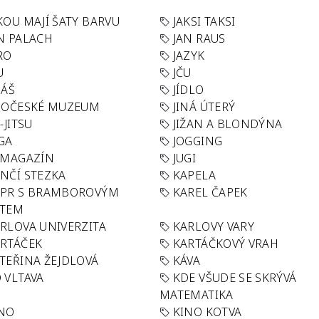
KOU MAJÍ ŠATY BARVU
JAKSI TAKSI
N PALACH
JAN RAUS
RO
JAZYK
U
JČU
DÁŠ
JÍDLO
HOČESKÉ MUZEUM
JINÁ ÚTERÝ
U-JITSU
JIŽAN A BLONDÝNA
GA
JOGGING
 MAGAZÍN
JUGI
NČÍ STEZKA
KAPELA
APR S BRAMBOROVÝM
KAREL ČAPEK
ÁTEM
RLOVA UNIVERZITA
KARLOVY VARY
RTÁČEK
KARTÁČKOVÝ VRAH
TEŘINA ŽEJDLOVÁ
KÁVA
 VLTAVA
KDE VŠUDE SE SKRÝVÁ
MATEMATIKA
INO
KINO KOTVA