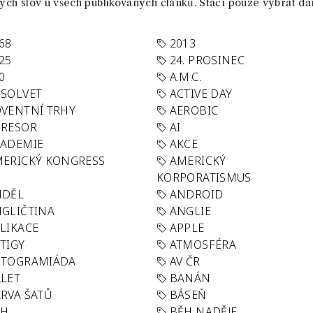
ch slov u všech publikovaných článků. Stačí pouze vybrat da
68
2013
25
24. PROSINEC
0
A.M.C.
SOLVET
ACTIVE DAY
VENTNÍ TRHY
AEROBIC
GRESOR
AI
KADEMIE
AKCE
ERICKÝ KONGRESS
AMERICKÝ
KORPORATISMUS
NDĚL
ANDROID
GLIČTINA
ANGLIE
LIKACE
APPLE
TIGY
ATMOSFÉRA
UTOGRAMIÁDA
AV ČR
LET
BANÁN
RVA ŠATŮ
BÁSEŇ
ĚH
BĚH NADĚJE