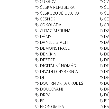
CUKROVÍ
CV
ČESKÁ REPUBLIKA
ČE
ČESKOBUDĚJOVICKO
ČE
ČESNEK
ČE
ČOKOLÁDA
Č
ČUTACÍMERUNA
D
DÁMY
D
DANIEL STACH
D
DEMONSTRACE
DE
DENÍK N
DE
DEZERT
D
DIGITÁLNÍ NOMÁD
DI
DIVADLO HYBERNIA
DI
DJ
D
DOC. RNDR. JAK KUBEŠ
D
DOUČOVÁNÍ
D
DRBA
DŮ
EF
EI
EKONOMIKA
E