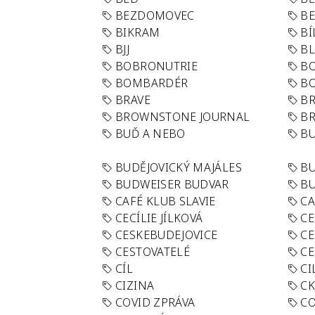
BEZDOMOVEC
B
BIKRAM
BÍ
BJJ
BL
BOBRONUTRIE
B
BOMBARDÉR
BO
BRAVE
BR
BROWNSTONE JOURNAL
B
BUĎ A NEBO
BU
BUDĚJOVICKÝ MAJÁLES
B
BUDWEISER BUDVAR
BU
CAFÉ KLUB SLAVIE
C
CECÍLIE JÍLKOVÁ
CE
CESKEBUDEJOVICE
CE
CESTOVATELÉ
CE
CÍL
CI
CIZINA
CK
COVID ZPRÁVA
CO