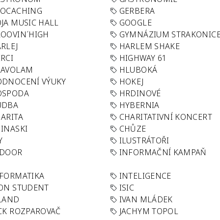
EOCACHING
GERBERA
JA MUSIC HALL
GOOGLE
OOVIN´HIGH
GYMNÁZIUM STRAKONIC
RLEJ
HARLEM SHAKE
RCI
HIGHWAY 61
LAVOLAM
HLUBOKÁ
ODNOCENÍ VÝUKY
HOKEJ
OSPODA
HRDINOVÉ
UDBA
HYBERNIA
ARITA
CHARITATIVNÍ KONCERT
INASKI
CHŮZE
Y
ILUSTRÁTOŘI
NDOOR
INFORMAČNÍ KAMPAŇ
FORMATIKA
INTELIGENCE
ON STUDENT
ISIC
LAND
IVAN MLÁDEK
CK ROZPAROVAČ
JACHYM TOPOL