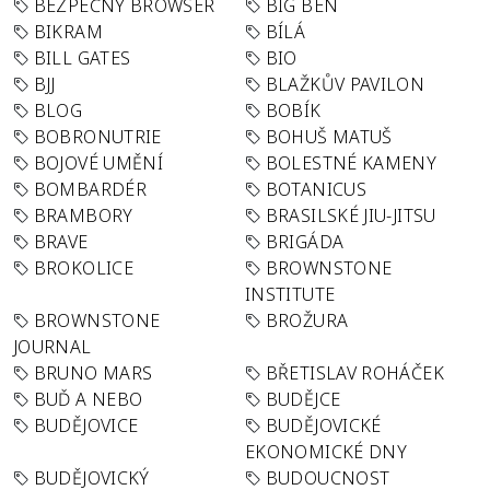
BEZPEČNÝ BROWSER
BIG BEN
BIKRAM
BÍLÁ
BILL GATES
BIO
BJJ
BLAŽKŮV PAVILON
BLOG
BOBÍK
BOBRONUTRIE
BOHUŠ MATUŠ
BOJOVÉ UMĚNÍ
BOLESTNÉ KAMENY
BOMBARDÉR
BOTANICUS
BRAMBORY
BRASILSKÉ JIU-JITSU
BRAVE
BRIGÁDA
BROKOLICE
BROWNSTONE
INSTITUTE
BROWNSTONE
BROŽURA
JOURNAL
BRUNO MARS
BŘETISLAV ROHÁČEK
BUĎ A NEBO
BUDĚJCE
BUDĚJOVICE
BUDĚJOVICKÉ
EKONOMICKÉ DNY
BUDĚJOVICKÝ
BUDOUCNOST