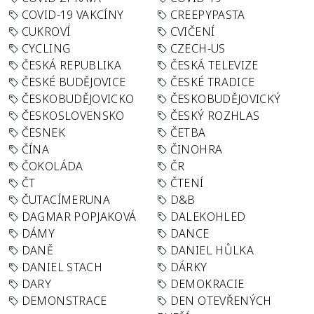
COVID-19 VAKCÍNY
CREEPYPASTA
CUKROVÍ
CVIČENÍ
CYCLING
CZECH-US
ČESKÁ REPUBLIKA
ČESKÁ TELEVIZE
ČESKÉ BUDĚJOVICE
ČESKÉ TRADICE
ČESKOBUDĚJOVICKO
ČESKOBUDĚJOVICKÝ
ČESKOSLOVENSKO
ČESKÝ ROZHLAS
ČESNEK
ČETBA
ČÍNA
ČINOHRA
ČOKOLÁDA
ČR
ČT
ČTENÍ
ČUTACÍMERUNA
D&B
DAGMAR POPJAKOVÁ
DALEKOHLED
DÁMY
DANCE
DANĚ
DANIEL HŮLKA
DANIEL STACH
DÁRKY
DARY
DEMOKRACIE
DEMONSTRACE
DEN OTEVŘENÝCH