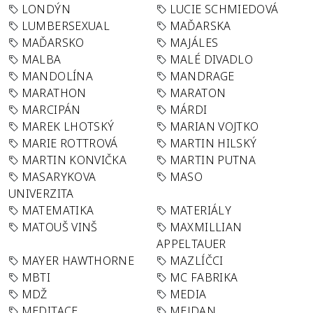
LONDÝN
LUCIE SCHMIEDOVÁ
LUMBERSEXUAL
MAĎARSKA
MAĎARSKO
MAJÁLES
MALBA
MALÉ DIVADLO
MANDOLÍNA
MANDRAGE
MARATHON
MARATON
MARCIPÁN
MÁRDI
MAREK LHOTSKÝ
MARIAN VOJTKO
MARIE ROTTROVÁ
MARTIN HILSKÝ
MARTIN KONVIČKA
MARTIN PUTNA
MASARYKOVA
MASO
UNIVERZITA
MATEMATIKA
MATERIÁLY
MATOUŠ VINŠ
MAXMILLIAN
APPELTAUER
MAYER HAWTHORNE
MAZLÍČCI
MBTI
MC FABRIKA
MDŽ
MEDIA
MEDITACE
MEJDAN