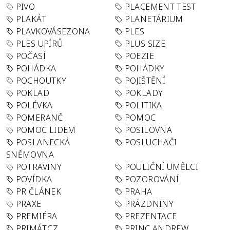
PIVO
PLACEMENT TEST
PLAKÁT
PLANETÁRIUM
PLAVKOVÁSEZONA
PLES
PLES UPÍRŮ
PLUS SIZE
POČASÍ
POEZIE
POHÁDKA
POHÁDKY
POCHOUTKY
POJIŠTĚNÍ
POKLAD
POKLADY
POLÉVKA
POLITIKA
POMERANČ
POMOC
POMOC LIDEM
POSILOVNA
POSLANECKÁ
POSLUCHAČI
SNĚMOVNA
POTRAVINY
POULIČNÍ UMĚLCI
POVÍDKA
POZOROVÁNÍ
PR ČLÁNEK
PRAHA
PRAXE
PRÁZDNINY
PREMIÉRA
PREZENTACE
PRIMÁT.CZ
PRINC ANDREW