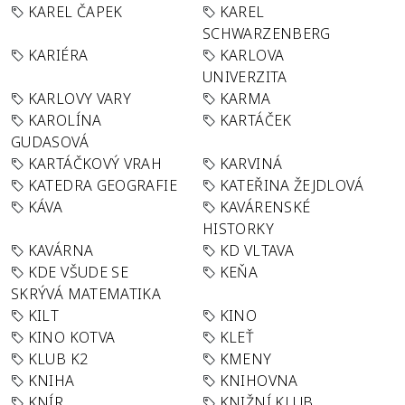
KAREL ČAPEK
KAREL
SCHWARZENBERG
KARIÉRA
KARLOVA
UNIVERZITA
KARLOVY VARY
KARMA
KAROLÍNA
KARTÁČEK
GUDASOVÁ
KARTÁČKOVÝ VRAH
KARVINÁ
KATEDRA GEOGRAFIE
KATEŘINA ŽEJDLOVÁ
KÁVA
KAVÁRENSKÉ
HISTORKY
KAVÁRNA
KD VLTAVA
KDE VŠUDE SE
KEŇA
SKRÝVÁ MATEMATIKA
KILT
KINO
KINO KOTVA
KLEŤ
KLUB K2
KMENY
KNIHA
KNIHOVNA
KNÍR
KNIŽNÍ KLUB