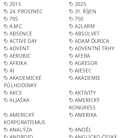
2015
2025
24. PROSINEC
31. ŘÍJEN
70S
750
A.M.C.
A2LARM
ABSENCE
ABSOLVET
ACTIVE DAY
ADAM ĎURICA
ADVENT
ADVENTNÍ TRHY
AEROBIC
AFERA
AFRIKA
AGRESOR
AI
AIESEC
AKADEMICKÉ
AKADEMIE
PŮLHODINKY
AKCE
AKTIVITY
ALJAŠKA
AMERICKÝ
KONGRESS
AMERICKÝ
AMERIKA
KORPORATISMUS
ANALÝZA
ANDĚL
ANDROID
ANGLICKO-ČESKÝ