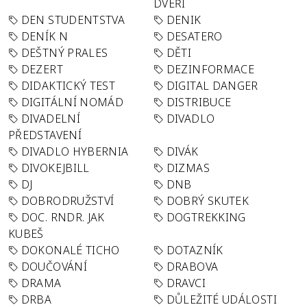
DVEŘÍ
DEN STUDENTSTVA
DENIK
DENÍK N
DESATERO
DEŠTNÝ PRALES
DĚTI
DEZERT
DEZINFORMACE
DIDAKTICKÝ TEST
DIGITAL DANGER
DIGITÁLNÍ NOMÁD
DISTRIBUCE
DIVADELNÍ
DIVADLO
PŘEDSTAVENÍ
DIVADLO HYBERNIA
DIVÁK
DIVOKEJBILL
DIZMAS
DJ
DNB
DOBRODRUŽSTVÍ
DOBRÝ SKUTEK
DOC. RNDR. JAK
DOGTREKKING
KUBEŠ
DOKONALÉ TICHO
DOTAZNÍK
DOUČOVÁNÍ
DRABOVA
DRAMA
DRAVCI
DRBA
DŮLEŽITÉ UDÁLOSTI