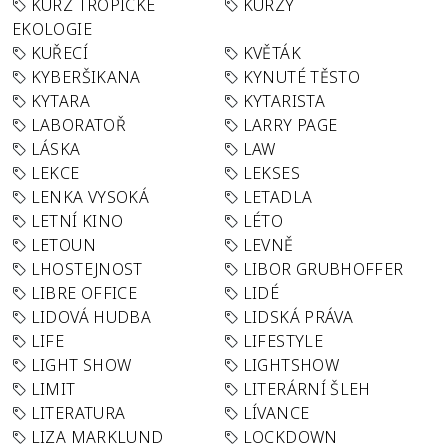
KURZ TROPICKÉ
KURZY
EKOLOGIE
KUŘECÍ
KVĚTÁK
KYBERŠIKANA
KYNUTÉ TĚSTO
KYTARA
KYTARISTA
LABORATOŘ
LARRY PAGE
LÁSKA
LAW
LEKCE
LEKSES
LENKA VYSOKÁ
LETADLA
LETNÍ KINO
LÉTO
LETOUN
LEVNĚ
LHOSTEJNOST
LIBOR GRUBHOFFER
LIBRE OFFICE
LIDÉ
LIDOVÁ HUDBA
LIDSKÁ PRÁVA
LIFE
LIFESTYLE
LIGHT SHOW
LIGHTSHOW
LIMIT
LITERÁRNÍ ŠLEH
LITERATURA
LÍVANCE
LIZA MARKLUND
LOCKDOWN