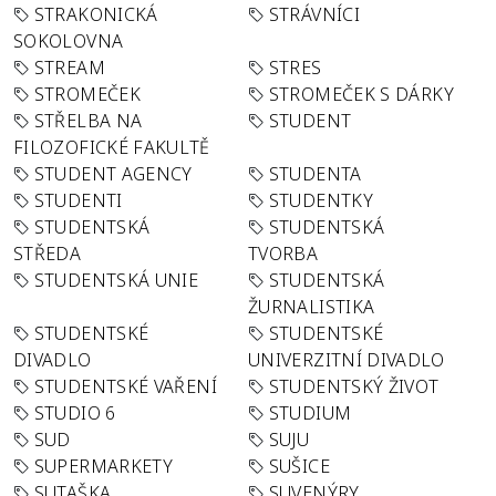
STRAKONICKÁ
STRÁVNÍCI
SOKOLOVNA
STREAM
STRES
STROMEČEK
STROMEČEK S DÁRKY
STŘELBA NA
STUDENT
FILOZOFICKÉ FAKULTĚ
STUDENT AGENCY
STUDENTA
STUDENTI
STUDENTKY
STUDENTSKÁ
STUDENTSKÁ
STŘEDA
TVORBA
STUDENTSKÁ UNIE
STUDENTSKÁ
ŽURNALISTIKA
STUDENTSKÉ
STUDENTSKÉ
DIVADLO
UNIVERZITNÍ DIVADLO
STUDENTSKÉ VAŘENÍ
STUDENTSKÝ ŽIVOT
STUDIO 6
STUDIUM
SUD
SUJU
SUPERMARKETY
SUŠICE
SUTAŠKA
SUVENÝRY