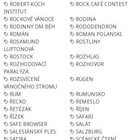
ROBERT-KOCH
ROCK CAFÉ CONTEST
INSTITUT
ROCKOVÉ VÁNOCE
RODINA
RODINNÝ DM BĚH
RODODENDRON
ROMÁN
ROMAN POLANSKI
ROSAMUND
ROSTLINY
LUPTONOVÁ
ROSTOCK
ROZHLAS
ROZHODOVACÍ
ROZHOVOR
PARALÝZA
ROZSVÍCENÍ
RÜGEN
VÁNOČNÍHO STROMU
RUM
RUMUNSKO
ŘECKO
ŘEMESLO
ŘETĚZÁK
ŘÍJEN
ŘÍZEK
SAFARI
SAFE BROWSER
SALÁT
SALESIÁNSKÝ PLES
SALZBURG
SATIRA
SCÉNICKÉ ČTENÍ