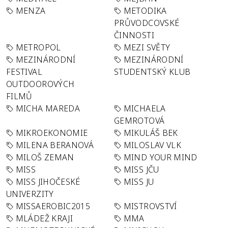
MENZA
METODIKA
PRŮVODCOVSKÉ
ČINNOSTI
METROPOL
MEZI SVĚTY
MEZINÁRODNÍ
MEZINÁRODNÍ
FESTIVAL
STUDENTSKÝ KLUB
OUTDOOROVÝCH
FILMŮ
MICHA MAREDA
MICHAELA
GEMROTOVÁ
MIKROEKONOMIE
MIKULÁŠ BEK
MILENA BERANOVÁ
MILOSLAV VLK
MILOŠ ZEMAN
MIND YOUR MIND
MISS
MISS JČU
MISS JIHOČESKÉ
MISS JU
UNIVERZITY
MISSAEROBIC2015
MISTROVSTVÍ
MLÁDEŽ KRAJI
MMA