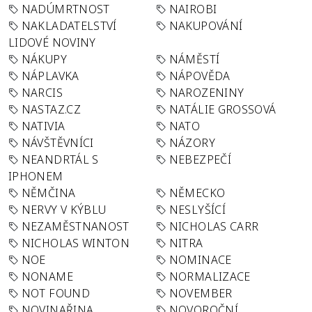
NADÚMRTNOST
NAIROBI
NAKLADATELSTVÍ
NAKUPOVÁNÍ
LIDOVÉ NOVINY
NÁKUPY
NÁMĚSTÍ
NÁPLAVKA
NÁPOVĚDA
NARCIS
NAROZENINY
NASTAZ.CZ
NATÁLIE GROSSOVÁ
NATIVIA
NATO
NÁVŠTĚVNÍCI
NÁZORY
NEANDRTÁL S
NEBEZPEČÍ
IPHONEM
NĚMČINA
NĚMECKO
NERVY V KÝBLU
NESLYŠÍCÍ
NEZAMĚSTNANOST
NICHOLAS CARR
NICHOLAS WINTON
NITRA
NOE
NOMINACE
NONAME
NORMALIZACE
NOT FOUND
NOVEMBER
NOVINAŘINA
NOVOROČNÍ