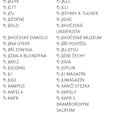
JAZYK
JAZZ
JCTT
JCU
JČU
JEFFREY A. TUCKER
JEŽDĚNÍ
JIDÁŠ
JÍDLO
JIHOČESKÁ
UNIVERZITA
JIHOČESKÉ DIVADLO
JIHOČESKÉ MUZEUM
JINÁ ÚTERÝ
JÍŘÍ POSPÍŠIL
JIŘÍ ZONYGA
JIU-JITSU
JIŽAN A BLONDÝNA
JIŽNÍ ČECHY
JMELÍ
JOGA
JOGGING
JOPLIN
JU
JU MAGAZÍN
JUGI
JUMAGAZÍN
KAMPUS
KANČÍ STEZKA
KAPELA
KAPELY
KAPR
KAPR S
BRAMBOROVÝM
SALÁTEM