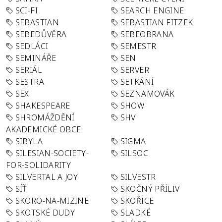
SCI-FI
SEARCH ENGINE
SEBASTIAN
SEBASTIAN FITZEK
SEBEDŮVĚRA
SEBEOBRANA
SEDLÁCI
SEMESTR
SEMINÁŘE
SEN
SERIÁL
SERVER
SESTRA
SETKÁNÍ
SEX
SEZNAMOVÁK
SHAKESPEARE
SHOW
SHROMÁŽDĚNÍ
SHV
AKADEMICKÉ OBCE
SIBYLA
SIGMA
SILESIAN-SOCIETY-
SILSOC
FOR-SOLIDARITY
SILVERTAL A JOY
SILVESTR
SÍŤ
SKOČNÝ PŘÍLIV
SKORO-NA-MIZINE
SKOŘICE
SKOTSKÉ DUDY
SLADKÉ