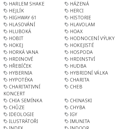
HARLEM SHAKE
HÁZENÁ
HEJLÍK
HERCI
HIGHWAY 61
HISTORIE
HLASOVÁNÍ
HLAVOLAM
HLUBOKÁ
HOAX
HOBIT
HODNOCENÍ VÝUKY
HOKEJ
HOKEJISTÉ
HORKÁ VANA
HOSPODA
HRDINOVÉ
HRDINSTVÍ
HŘEBÍČEK
HUDBA
HYBERNIA
HYBRIDNÍ VÁLKA
HYPOTÉKA
CHARITA
CHARITATIVNÍ
CHEB
KONCERT
CHIA SEMÍNKA
CHINASKI
CHŮZE
CHYBA
IDEOLOGIE
IGY
ILUSTRÁTOŘI
IMUNITA
INDEX
INDOOR