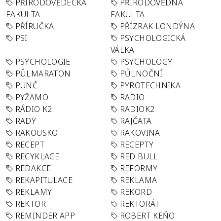
PŘÍRODOVĚDECKÁ
PŘÍRODOVĚDNÁ
FAKULTA
FAKULTA
PŘÍRUČKA
PŘÍZRAK LONDÝNA
PSI
PSYCHOLOGICKÁ
VÁLKA
PSYCHOLOGIE
PSYCHOLOGY
PŮLMARATON
PŮLNOČNÍ
PUNČ
PYROTECHNIKA
PYŽAMO
RADIO
RÁDIO K2
RADIOK2
RADY
RAJČATA
RAKOUSKO
RAKOVINA
RECEPT
RECEPTY
RECYKLACE
RED BULL
REDAKCE
REFORMY
REKAPITULACE
REKLAMA
REKLAMY
REKORD
REKTOR
REKTORÁT
REMINDER APP
ROBERT KEŇO