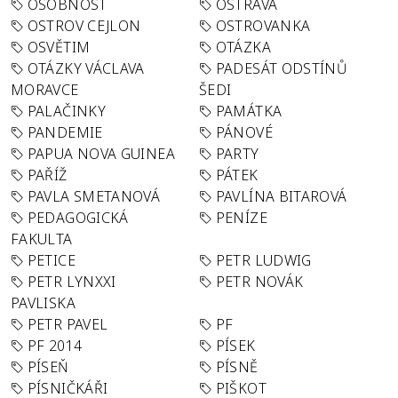
OSOBNOST
OSTRAVA
OSTROV CEJLON
OSTROVANKA
OSVĚTIM
OTÁZKA
OTÁZKY VÁCLAVA
PADESÁT ODSTÍNŮ
MORAVCE
ŠEDI
PALAČINKY
PAMÁTKA
PANDEMIE
PÁNOVÉ
PAPUA NOVA GUINEA
PARTY
PAŘÍŽ
PÁTEK
PAVLA SMETANOVÁ
PAVLÍNA BITAROVÁ
PEDAGOGICKÁ
PENÍZE
FAKULTA
PETICE
PETR LUDWIG
PETR LYNXXI
PETR NOVÁK
PAVLISKA
PETR PAVEL
PF
PF 2014
PÍSEK
PÍSEŇ
PÍSNĚ
PÍSNIČKÁŘI
PIŠKOT