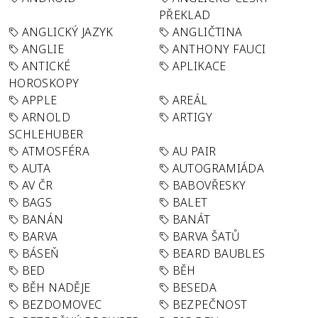
PŘEKLAD
ANGLICKÝ JAZYK
ANGLIČTINA
ANGLIE
ANTHONY FAUCI
ANTICKÉ
APLIKACE
HOROSKOPY
APPLE
AREÁL
ARNOLD
ARTIGY
SCHLEHUBER
ATMOSFÉRA
AU PAIR
AUTA
AUTOGRAMIÁDA
AV ČR
BABOVŘESKY
BAGS
BALET
BANÁN
BANÁT
BARVA
BARVA ŠATŮ
BÁSEŇ
BEARD BAUBLES
BED
BĚH
BĚH NADĚJE
BESEDA
BEZDOMOVEC
BEZPEČNOST