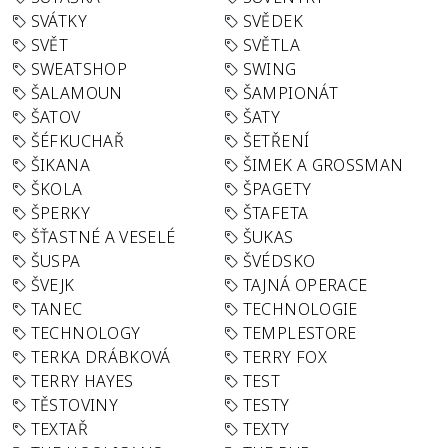
SVÁTKY
SVĚDEK
SVĚT
SVĚTLA
SWEATSHOP
SWING
ŠALAMOUN
ŠAMPIONÁT
ŠATOV
ŠATY
ŠÉFKUCHAŘ
ŠETŘENÍ
ŠIKANA
ŠIMEK A GROSSMAN
ŠKOLA
ŠPAGETY
ŠPERKY
ŠTAFETA
ŠŤASTNÉ A VESELÉ
ŠUKAS
ŠUSPA
ŠVÉDSKO
ŠVEJK
TAJNÁ OPERACE
TANEC
TECHNOLOGIE
TECHNOLOGY
TEMPLESTORE
TERKA DRÁBKOVÁ
TERRY FOX
TERRY HAYES
TEST
TĚSTOVINY
TESTY
TEXTAŘ
TEXTY