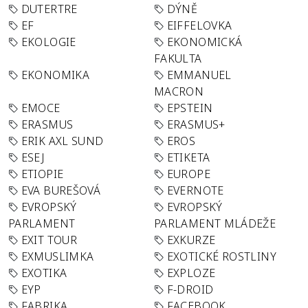
DUTERTRE
DÝNĚ
EF
EIFFELOVKA
EKOLOGIE
EKONOMICKÁ
FAKULTA
EKONOMIKA
EMMANUEL
MACRON
EMOCE
EPSTEIN
ERASMUS
ERASMUS+
ERIK AXL SUND
EROS
ESEJ
ETIKETA
ETIOPIE
EUROPE
EVA BUREŠOVÁ
EVERNOTE
EVROPSKÝ
EVROPSKÝ
PARLAMENT
PARLAMENT MLÁDEŽE
EXIT TOUR
EXKURZE
EXMUSLIMKA
EXOTICKÉ ROSTLINY
EXOTIKA
EXPLOZE
EYP
F-DROID
FABRIKA
FACEBOOK