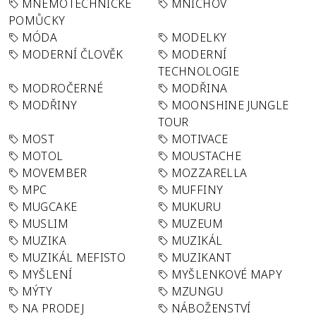
MNEMOTECHNICKÉ
MNICHOV
POMŮCKY
MÓDA
MODELKY
MODERNÍ ČLOVĚK
MODERNÍ
TECHNOLOGIE
MODROČERNÉ
MODŘINA
MODŘINY
MOONSHINE JUNGLE
TOUR
MOST
MOTIVACE
MOTOL
MOUSTACHE
MOVEMBER
MOZZARELLA
MPC
MUFFINY
MUGCAKE
MUKURU
MUSLIM
MUZEUM
MUZIKA
MUZIKÁL
MUZIKÁL MEFISTO
MUZIKANT
MYŠLENÍ
MYŠLENKOVÉ MAPY
MÝTY
MZUNGU
NA PRODEJ
NÁBOŽENSTVÍ