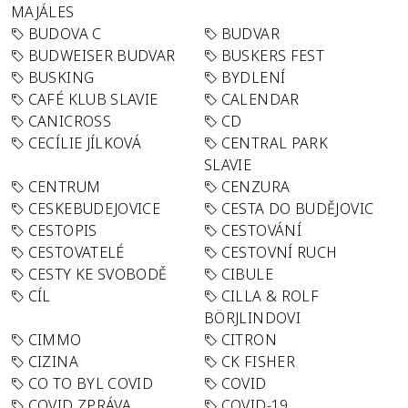
MAJÁLES
BUDOVA C
BUDVAR
BUDWEISER BUDVAR
BUSKERS FEST
BUSKING
BYDLENÍ
CAFÉ KLUB SLAVIE
CALENDAR
CANICROSS
CD
CECÍLIE JÍLKOVÁ
CENTRAL PARK
SLAVIE
CENTRUM
CENZURA
CESKEBUDEJOVICE
CESTA DO BUDĚJOVIC
CESTOPIS
CESTOVÁNÍ
CESTOVATELÉ
CESTOVNÍ RUCH
CESTY KE SVOBODĚ
CIBULE
CÍL
CILLA & ROLF
BÖRJLINDOVI
CIMMO
CITRON
CIZINA
CK FISHER
CO TO BYL COVID
COVID
COVID ZPRÁVA
COVID-19