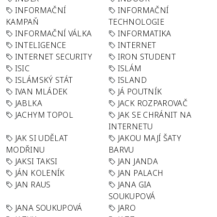
INFORMAČNÍ
INFORMAČNÍ
KAMPAŇ
TECHNOLOGIE
INFORMAČNÍ VÁLKA
INFORMATIKA
INTELIGENCE
INTERNET
INTERNET SECURITY
IRON STUDENT
ISIC
ISLÁM
ISLÁMSKÝ STÁT
ISLAND
IVAN MLÁDEK
JÁ POUTNÍK
JABLKA
JACK ROZPAROVAČ
JACHYM TOPOL
JAK SE CHRÁNIT NA
INTERNETU
JAK SI UDĚLAT
JAKOU MAJÍ ŠATY
MODŘINU
BARVU
JAKSI TAKSI
JAN JANDA
JÁN KOLENÍK
JAN PALACH
JAN RAUS
JANA GIA
SOUKUPOVÁ
JANA SOUKUPOVÁ
JARO