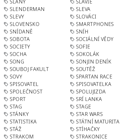
SLANÝ
SLÁVIE
SLENDERMAN
SLEVA
SLEVY
SLOVÁCI
SLOVENSKO
SMARTPHONES
SNÍDANĚ
SNÍH
SOBOTA
SOCIÁLNÍ VĚDY
SOCIETY
SOFIE
SOCHA
SOKOLÁK
SONG
SONJIN DENÍK
SOUBOJ FAKULT
SOUTĚŽ
SOVY
SPARTAN RACE
SPISOVATEL
SPISOVATELKA
SPOLEČNOST
SPOLUJIZDA
SPORT
SRÍ LANKA
STAG
STAGE
STÁNKY
STAR WARS
STATISTIKA
STÁTNÍ MATURITA
STÁŽ
STÍHAČKY
STRAKOM
STRAKONICE