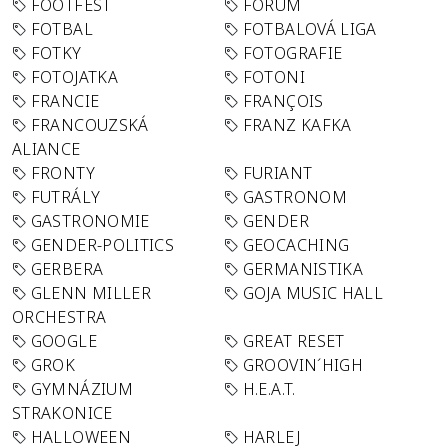
FOOTFEST
FORUM
FOTBAL
FOTBALOVÁ LIGA
FOTKY
FOTOGRAFIE
FOTOJATKA
FOTONI
FRANCIE
FRANÇOIS
FRANCOUZSKÁ
FRANZ KAFKA
ALIANCE
FRONTY
FURIANT
FUTRÁLY
GASTRONOM
GASTRONOMIE
GENDER
GENDER-POLITICS
GEOCACHING
GERBERA
GERMANISTIKA
GLENN MILLER
GOJA MUSIC HALL
ORCHESTRA
GOOGLE
GREAT RESET
GROK
GROOVIN´HIGH
GYMNÁZIUM
H.E.A.T.
STRAKONICE
HALLOWEEN
HARLEJ