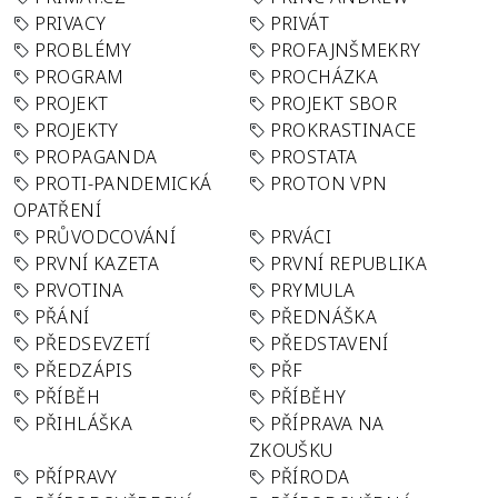
PRIVACY
PRIVÁT
PROBLÉMY
PROFAJNŠMEKRY
PROGRAM
PROCHÁZKA
PROJEKT
PROJEKT SBOR
PROJEKTY
PROKRASTINACE
PROPAGANDA
PROSTATA
PROTI-PANDEMICKÁ
PROTON VPN
OPATŘENÍ
PRŮVODCOVÁNÍ
PRVÁCI
PRVNÍ KAZETA
PRVNÍ REPUBLIKA
PRVOTINA
PRYMULA
PŘÁNÍ
PŘEDNÁŠKA
PŘEDSEVZETÍ
PŘEDSTAVENÍ
PŘEDZÁPIS
PŘF
PŘÍBĚH
PŘÍBĚHY
PŘIHLÁŠKA
PŘÍPRAVA NA
ZKOUŠKU
PŘÍPRAVY
PŘÍRODA