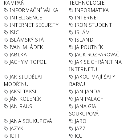
KAMPAŇ
TECHNOLOGIE
INFORMAČNÍ VÁLKA
INFORMATIKA
INTELIGENCE
INTERNET
INTERNET SECURITY
IRON STUDENT
ISIC
ISLÁM
ISLÁMSKÝ STÁT
ISLAND
IVAN MLÁDEK
JÁ POUTNÍK
JABLKA
JACK ROZPAROVAČ
JACHYM TOPOL
JAK SE CHRÁNIT NA
INTERNETU
JAK SI UDĚLAT
JAKOU MAJÍ ŠATY
MODŘINU
BARVU
JAKSI TAKSI
JAN JANDA
JÁN KOLENÍK
JAN PALACH
JAN RAUS
JANA GIA
SOUKUPOVÁ
JANA SOUKUPOVÁ
JARO
JAZYK
JAZZ
JCTT
JCU