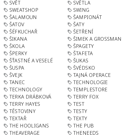
SVĚT
SVĚTLA
SWEATSHOP
SWING
ŠALAMOUN
ŠAMPIONÁT
ŠATOV
ŠATY
ŠÉFKUCHAŘ
ŠETŘENÍ
ŠIKANA
ŠIMEK A GROSSMAN
ŠKOLA
ŠPAGETY
ŠPERKY
ŠTAFETA
ŠŤASTNÉ A VESELÉ
ŠUKAS
ŠUSPA
ŠVÉDSKO
ŠVEJK
TAJNÁ OPERACE
TANEC
TECHNOLOGIE
TECHNOLOGY
TEMPLESTORE
TERKA DRÁBKOVÁ
TERRY FOX
TERRY HAYES
TEST
TĚSTOVINY
TESTY
TEXTAŘ
TEXTY
THE HOOLIGANS
THE PUB
THEAVERAGE
THENEEDS