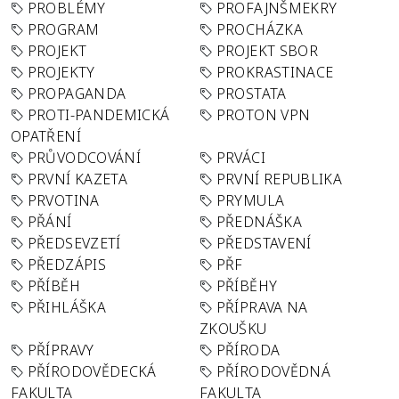
PROBLÉMY
PROFAJNŠMEKRY
PROGRAM
PROCHÁZKA
PROJEKT
PROJEKT SBOR
PROJEKTY
PROKRASTINACE
PROPAGANDA
PROSTATA
PROTI-PANDEMICKÁ
PROTON VPN
OPATŘENÍ
PRŮVODCOVÁNÍ
PRVÁCI
PRVNÍ KAZETA
PRVNÍ REPUBLIKA
PRVOTINA
PRYMULA
PŘÁNÍ
PŘEDNÁŠKA
PŘEDSEVZETÍ
PŘEDSTAVENÍ
PŘEDZÁPIS
PŘF
PŘÍBĚH
PŘÍBĚHY
PŘIHLÁŠKA
PŘÍPRAVA NA
ZKOUŠKU
PŘÍPRAVY
PŘÍRODA
PŘÍRODOVĚDECKÁ
PŘÍRODOVĚDNÁ
FAKULTA
FAKULTA