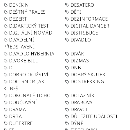
DENÍK N
DESATERO
DEŠTNÝ PRALES
DĚTI
DEZERT
DEZINFORMACE
DIDAKTICKÝ TEST
DIGITAL DANGER
DIGITÁLNÍ NOMÁD
DISTRIBUCE
DIVADELNÍ
DIVADLO
PŘEDSTAVENÍ
DIVADLO HYBERNIA
DIVÁK
DIVOKEJBILL
DIZMAS
DJ
DNB
DOBRODRUŽSTVÍ
DOBRÝ SKUTEK
DOC. RNDR. JAK
DOGTREKKING
KUBEŠ
DOKONALÉ TICHO
DOTAZNÍK
DOUČOVÁNÍ
DRABOVA
DRAMA
DRAVCI
DRBA
DŮLEŽITÉ UDÁLOSTI
DUTERTRE
DÝNĚ