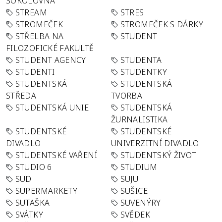
SOKOLOVNA
STREAM
STRES
STROMEČEK
STROMEČEK S DÁRKY
STŘELBA NA
STUDENT
FILOZOFICKÉ FAKULTĚ
STUDENT AGENCY
STUDENTA
STUDENTI
STUDENTKY
STUDENTSKÁ
STUDENTSKÁ
STŘEDA
TVORBA
STUDENTSKÁ UNIE
STUDENTSKÁ
ŽURNALISTIKA
STUDENTSKÉ
STUDENTSKÉ
DIVADLO
UNIVERZITNÍ DIVADLO
STUDENTSKÉ VAŘENÍ
STUDENTSKÝ ŽIVOT
STUDIO 6
STUDIUM
SUD
SUJU
SUPERMARKETY
SUŠICE
SUTAŠKA
SUVENÝRY
SVÁTKY
SVĚDEK