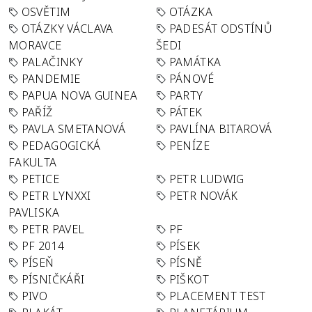
OSVĚTIM
OTÁZKA
OTÁZKY VÁCLAVA
PADESÁT ODSTÍNŮ
MORAVCE
ŠEDI
PALAČINKY
PAMÁTKA
PANDEMIE
PÁNOVÉ
PAPUA NOVA GUINEA
PARTY
PAŘÍŽ
PÁTEK
PAVLA SMETANOVÁ
PAVLÍNA BITAROVÁ
PEDAGOGICKÁ
PENÍZE
FAKULTA
PETICE
PETR LUDWIG
PETR LYNXXI
PETR NOVÁK
PAVLISKA
PETR PAVEL
PF
PF 2014
PÍSEK
PÍSEŇ
PÍSNĚ
PÍSNIČKÁŘI
PIŠKOT
PIVO
PLACEMENT TEST