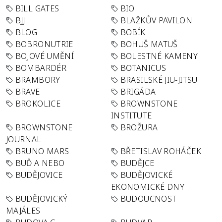
BILL GATES
BIO
BJJ
BLAŽKŮV PAVILON
BLOG
BOBÍK
BOBRONUTRIE
BOHUŠ MATUŠ
BOJOVÉ UMĚNÍ
BOLESTNÉ KAMENY
BOMBARDÉR
BOTANICUS
BRAMBORY
BRASILSKÉ JIU-JITSU
BRAVE
BRIGÁDA
BROKOLICE
BROWNSTONE
INSTITUTE
BROWNSTONE
BROŽURA
JOURNAL
BRUNO MARS
BŘETISLAV ROHÁČEK
BUĎ A NEBO
BUDĚJCE
BUDĚJOVICE
BUDĚJOVICKÉ
EKONOMICKÉ DNY
BUDĚJOVICKÝ
BUDOUCNOST
MAJÁLES