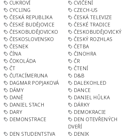
CUKROVÍ
CVIČENÍ
CYCLING
CZECH-US
ČESKÁ REPUBLIKA
ČESKÁ TELEVIZE
ČESKÉ BUDĚJOVICE
ČESKÉ TRADICE
ČESKOBUDĚJOVICKO
ČESKOBUDĚJOVICKÝ
ČESKOSLOVENSKO
ČESKÝ ROZHLAS
ČESNEK
ČETBA
ČÍNA
ČINOHRA
ČOKOLÁDA
ČR
ČT
ČTENÍ
ČUTACÍMERUNA
D&B
DAGMAR POPJAKOVÁ
DALEKOHLED
DÁMY
DANCE
DANĚ
DANIEL HŮLKA
DANIEL STACH
DÁRKY
DARY
DEMOKRACIE
DEMONSTRACE
DEN OTEVŘENÝCH
DVEŘÍ
DEN STUDENTSTVA
DENIK