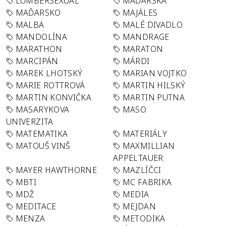
LUMBERSEXUAL
MAĎARSKA
MAĎARSKO
MAJÁLES
MALBA
MALÉ DIVADLO
MANDOLÍNA
MANDRAGE
MARATHON
MARATON
MARCIPÁN
MÁRDI
MAREK LHOTSKÝ
MARIAN VOJTKO
MARIE ROTTROVÁ
MARTIN HILSKÝ
MARTIN KONVIČKA
MARTIN PUTNA
MASARYKOVA
MASO
UNIVERZITA
MATEMATIKA
MATERIÁLY
MATOUŠ VINŠ
MAXMILLIAN
APPELTAUER
MAYER HAWTHORNE
MAZLÍČCI
MBTI
MC FABRIKA
MDŽ
MEDIA
MEDITACE
MEJDAN
MENZA
METODIKA