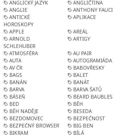
ANGLICKÝ JAZYK
ANGLIČTINA
ANGLIE
ANTHONY FAUCI
ANTICKÉ
APLIKACE
HOROSKOPY
APPLE
AREÁL
ARNOLD
ARTIGY
SCHLEHUBER
ATMOSFÉRA
AU PAIR
AUTA
AUTOGRAMIÁDA
AV ČR
BABOVŘESKY
BAGS
BALET
BANÁN
BANÁT
BARVA
BARVA ŠATŮ
BÁSEŇ
BEARD BAUBLES
BED
BĚH
BĚH NADĚJE
BESEDA
BEZDOMOVEC
BEZPEČNOST
BEZPEČNÝ BROWSER
BIG BEN
BIKRAM
BÍLÁ