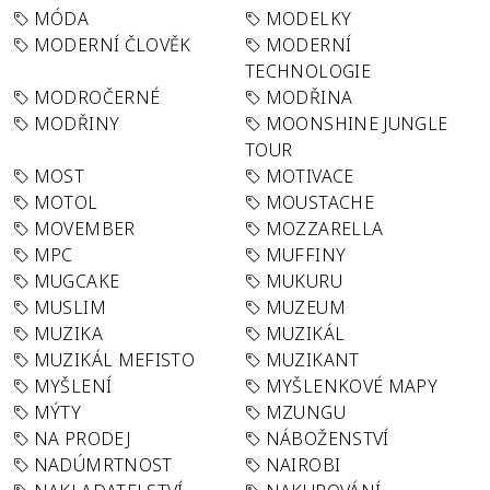
MÓDA
MODELKY
MODERNÍ ČLOVĚK
MODERNÍ
TECHNOLOGIE
MODROČERNÉ
MODŘINA
MODŘINY
MOONSHINE JUNGLE
TOUR
MOST
MOTIVACE
MOTOL
MOUSTACHE
MOVEMBER
MOZZARELLA
MPC
MUFFINY
MUGCAKE
MUKURU
MUSLIM
MUZEUM
MUZIKA
MUZIKÁL
MUZIKÁL MEFISTO
MUZIKANT
MYŠLENÍ
MYŠLENKOVÉ MAPY
MÝTY
MZUNGU
NA PRODEJ
NÁBOŽENSTVÍ
NADÚMRTNOST
NAIROBI