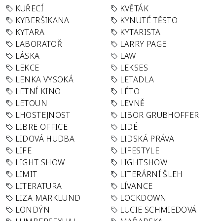
KUŘECÍ
KVĚTÁK
KYBERŠIKANA
KYNUTÉ TĚSTO
KYTARA
KYTARISTA
LABORATOŘ
LARRY PAGE
LÁSKA
LAW
LEKCE
LEKSES
LENKA VYSOKÁ
LETADLA
LETNÍ KINO
LÉTO
LETOUN
LEVNĚ
LHOSTEJNOST
LIBOR GRUBHOFFER
LIBRE OFFICE
LIDÉ
LIDOVÁ HUDBA
LIDSKÁ PRÁVA
LIFE
LIFESTYLE
LIGHT SHOW
LIGHTSHOW
LIMIT
LITERÁRNÍ ŠLEH
LITERATURA
LÍVANCE
LIZA MARKLUND
LOCKDOWN
LONDÝN
LUCIE SCHMIEDOVÁ