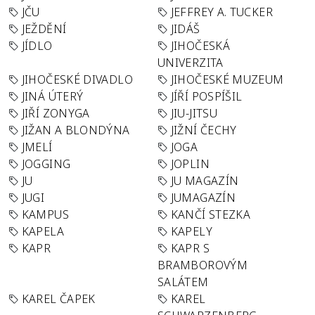
JČU
JEFFREY A. TUCKER
JEŽDĚNÍ
JIDÁŠ
JÍDLO
JIHOČESKÁ
UNIVERZITA
JIHOČESKÉ DIVADLO
JIHOČESKÉ MUZEUM
JINÁ ÚTERÝ
JÍŘÍ POSPÍŠIL
JIŘÍ ZONYGA
JIU-JITSU
JIŽAN A BLONDÝNA
JIŽNÍ ČECHY
JMELÍ
JOGA
JOGGING
JOPLIN
JU
JU MAGAZÍN
JUGI
JUMAGAZÍN
KAMPUS
KANČÍ STEZKA
KAPELA
KAPELY
KAPR
KAPR S
BRAMBOROVÝM
SALÁTEM
KAREL ČAPEK
KAREL