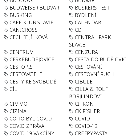
BUDOVA C
BUDVAR
BUDWEISER BUDVAR
BUSKERS FEST
BUSKING
BYDLENÍ
CAFÉ KLUB SLAVIE
CALENDAR
CANICROSS
CD
CECÍLIE JÍLKOVÁ
CENTRAL PARK
SLAVIE
CENTRUM
CENZURA
CESKEBUDEJOVICE
CESTA DO BUDĚJOVIC
CESTOPIS
CESTOVÁNÍ
CESTOVATELÉ
CESTOVNÍ RUCH
CESTY KE SVOBODĚ
CIBULE
CÍL
CILLA & ROLF
BÖRJLINDOVI
CIMMO
CITRON
CIZINA
CK FISHER
CO TO BYL COVID
COVID
COVID ZPRÁVA
COVID-19
COVID-19 VAKCÍNY
CREEPYPASTA