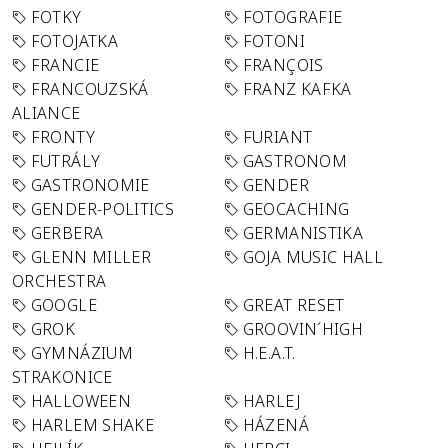
FOTKY
FOTOGRAFIE
FOTOJATKA
FOTONI
FRANCIE
FRANÇOIS
FRANCOUZSKÁ
FRANZ KAFKA
ALIANCE
FRONTY
FURIANT
FUTRÁLY
GASTRONOM
GASTRONOMIE
GENDER
GENDER-POLITICS
GEOCACHING
GERBERA
GERMANISTIKA
GLENN MILLER
GOJA MUSIC HALL
ORCHESTRA
GOOGLE
GREAT RESET
GROK
GROOVIN´HIGH
GYMNÁZIUM
H.E.A.T.
STRAKONICE
HALLOWEEN
HARLEJ
HARLEM SHAKE
HÁZENÁ