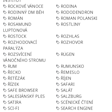
INSTITUT
ROCKOVÉ VÁNOCE
RODINA
RODINNÝ DM BĚH
RODODENDRON
ROMÁN
ROMAN POLANSKI
ROSAMUND
ROSTLINY
LUPTONOVÁ
ROSTOCK
ROZHLAS
ROZHODOVACÍ
ROZHOVOR
PARALÝZA
ROZSVÍCENÍ
RÜGEN
VÁNOČNÍHO STROMU
RUM
RUMUNSKO
ŘECKO
ŘEMESLO
ŘETĚZÁK
ŘÍJEN
ŘÍZEK
SAFARI
SAFE BROWSER
SALÁT
SALESIÁNSKÝ PLES
SALZBURG
SATIRA
SCÉNICKÉ ČTENÍ
SCI-FI
SEARCH ENGINE