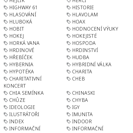
HEJLÍK
HERCI
HIGHWAY 61
HISTORIE
HLASOVÁNÍ
HLAVOLAM
HLUBOKÁ
HOAX
HOBIT
HODNOCENÍ VÝUKY
HOKEJ
HOKEJISTÉ
HORKÁ VANA
HOSPODA
HRDINOVÉ
HRDINSTVÍ
HŘEBÍČEK
HUDBA
HYBERNIA
HYBRIDNÍ VÁLKA
HYPOTÉKA
CHARITA
CHARITATIVNÍ
CHEB
KONCERT
CHIA SEMÍNKA
CHINASKI
CHŮZE
CHYBA
IDEOLOGIE
IGY
ILUSTRÁTOŘI
IMUNITA
INDEX
INDOOR
INFORMAČNÍ
INFORMAČNÍ