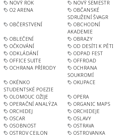
NOVÝ ROK
NOVÝ SEMESTR
O2 ARENA
OBČANSKÉ
SDRUŽENÍ ŠVAGR
OBČERSTVENÍ
OBCHODNÍ
AKADEMIE
OBLEČENÍ
OBRAZY
OČKOVÁNÍ
OD DESÍTI K PĚTI
ODKLÁDÁNÍ
ODPAD FEST
OFFICE SUITE
OFFROAD
OCHRANA PŘÍRODY
OCHRANA
SOUKROMÍ
OKÉNKO
OKUPACE
STUDENTSKÉ POEZIE
OLOMOUC OŽIJE
OPERA
OPERAČNÍ ANALÝZA
ORGANIC MAPS
ORCHIDEJ
ORCHIDEJE
OSCAR
OSLAVY
OSOBNOST
OSTRAVA
OSTROV CEJLON
OSTROVANKA