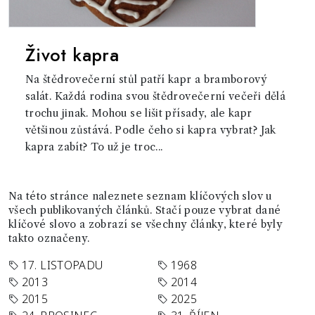
Život kapra
Na štědrovečerní stůl patří kapr a bramborový
salát. Každá rodina svou štědrovečerní večeři dělá
trochu jinak. Mohou se lišit přísady, ale kapr
většinou zůstává. Podle čeho si kapra vybrat? Jak
kapra zabít? To už je troc...
Na této stránce naleznete seznam klíčových slov u
všech publikovaných článků. Stačí pouze vybrat dané
klíčové slovo a zobrazí se všechny články, které byly
takto označeny.
17. LISTOPADU
1968
2013
2014
2015
2025