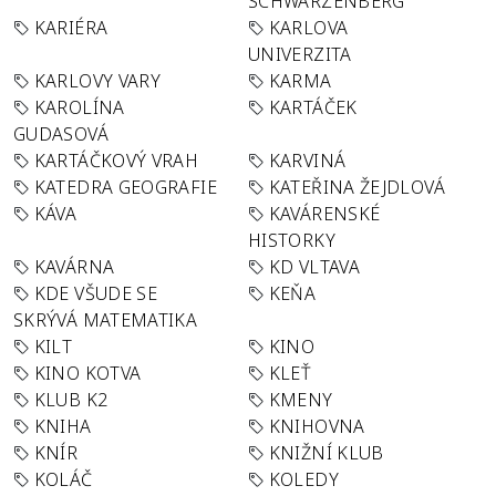
SCHWARZENBERG
KARIÉRA
KARLOVA
UNIVERZITA
KARLOVY VARY
KARMA
KAROLÍNA
KARTÁČEK
GUDASOVÁ
KARTÁČKOVÝ VRAH
KARVINÁ
KATEDRA GEOGRAFIE
KATEŘINA ŽEJDLOVÁ
KÁVA
KAVÁRENSKÉ
HISTORKY
KAVÁRNA
KD VLTAVA
KDE VŠUDE SE
KEŇA
SKRÝVÁ MATEMATIKA
KILT
KINO
KINO KOTVA
KLEŤ
KLUB K2
KMENY
KNIHA
KNIHOVNA
KNÍR
KNIŽNÍ KLUB
KOLÁČ
KOLEDY