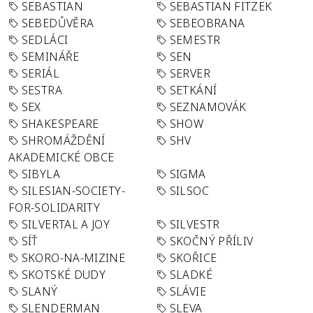
SEBASTIAN
SEBASTIAN FITZEK
SEBEDŮVĚRA
SEBEOBRANA
SEDLÁCI
SEMESTR
SEMINÁŘE
SEN
SERIÁL
SERVER
SESTRA
SETKÁNÍ
SEX
SEZNAMOVÁK
SHAKESPEARE
SHOW
SHROMÁŽDĚNÍ
SHV
AKADEMICKÉ OBCE
SIBYLA
SIGMA
SILESIAN-SOCIETY-
SILSOC
FOR-SOLIDARITY
SILVERTAL A JOY
SILVESTR
SÍŤ
SKOČNÝ PŘÍLIV
SKORO-NA-MIZINE
SKOŘICE
SKOTSKÉ DUDY
SLADKÉ
SLANÝ
SLÁVIE
SLENDERMAN
SLEVA