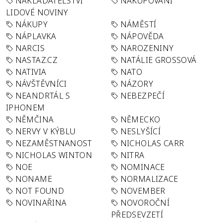
NAKLADATELSTVÍ
NAKUPOVÁNÍ
LIDOVÉ NOVINY
NÁKUPY
NÁMĚSTÍ
NÁPLAVKA
NÁPOVĚDA
NARCIS
NAROZENINY
NASTAZ.CZ
NATÁLIE GROSSOVÁ
NATIVIA
NATO
NÁVŠTĚVNÍCI
NÁZORY
NEANDRTÁL S
NEBEZPEČÍ
IPHONEM
NĚMČINA
NĚMECKO
NERVY V KÝBLU
NESLYŠÍCÍ
NEZAMĚSTNANOST
NICHOLAS CARR
NICHOLAS WINTON
NITRA
NOE
NOMINACE
NONAME
NORMALIZACE
NOT FOUND
NOVEMBER
NOVINAŘINA
NOVOROČNÍ
PŘEDSEVZETÍ