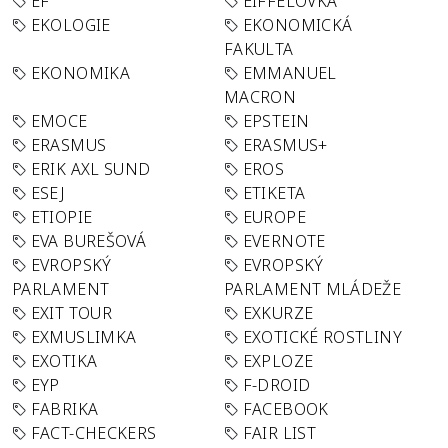
EF
EIFFELOVKA
EKOLOGIE
EKONOMICKÁ
FAKULTA
EKONOMIKA
EMMANUEL
MACRON
EMOCE
EPSTEIN
ERASMUS
ERASMUS+
ERIK AXL SUND
EROS
ESEJ
ETIKETA
ETIOPIE
EUROPE
EVA BUREŠOVÁ
EVERNOTE
EVROPSKÝ
EVROPSKÝ
PARLAMENT
PARLAMENT MLÁDEŽE
EXIT TOUR
EXKURZE
EXMUSLIMKA
EXOTICKÉ ROSTLINY
EXOTIKA
EXPLOZE
EYP
F-DROID
FABRIKA
FACEBOOK
FACT-CHECKERS
FAIR LIST