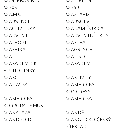
24. PROSINEC
31. ŘÍJEN
70S
750
A.M.C.
A2LARM
ABSENCE
ABSOLVET
ACTIVE DAY
ADAM ĎURICA
ADVENT
ADVENTNÍ TRHY
AEROBIC
AFERA
AFRIKA
AGRESOR
AI
AIESEC
AKADEMICKÉ
AKADEMIE
PŮLHODINKY
AKCE
AKTIVITY
ALJAŠKA
AMERICKÝ
KONGRESS
AMERICKÝ
AMERIKA
KORPORATISMUS
ANALÝZA
ANDĚL
ANDROID
ANGLICKO-ČESKÝ
PŘEKLAD