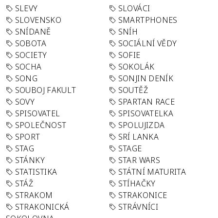
SLEVY
SLOVÁCI
SLOVENSKO
SMARTPHONES
SNÍDANĚ
SNÍH
SOBOTA
SOCIÁLNÍ VĚDY
SOCIETY
SOFIE
SOCHA
SOKOLÁK
SONG
SONJIN DENÍK
SOUBOJ FAKULT
SOUTĚŽ
SOVY
SPARTAN RACE
SPISOVATEL
SPISOVATELKA
SPOLEČNOST
SPOLUJIZDA
SPORT
SRÍ LANKA
STAG
STAGE
STÁNKY
STAR WARS
STATISTIKA
STÁTNÍ MATURITA
STÁŽ
STÍHAČKY
STRAKOM
STRAKONICE
STRAKONICKÁ
STRÁVNÍCI