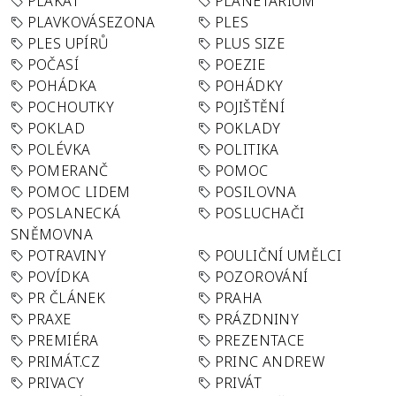
PLAKÁT
PLANETÁRIUM
PLAVKOVÁSEZONA
PLES
PLES UPÍRŮ
PLUS SIZE
POČASÍ
POEZIE
POHÁDKA
POHÁDKY
POCHOUTKY
POJIŠTĚNÍ
POKLAD
POKLADY
POLÉVKA
POLITIKA
POMERANČ
POMOC
POMOC LIDEM
POSILOVNA
POSLANECKÁ
POSLUCHAČI
SNĚMOVNA
POTRAVINY
POULIČNÍ UMĚLCI
POVÍDKA
POZOROVÁNÍ
PR ČLÁNEK
PRAHA
PRAXE
PRÁZDNINY
PREMIÉRA
PREZENTACE
PRIMÁT.CZ
PRINC ANDREW
PRIVACY
PRIVÁT