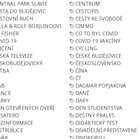
NTRAL PARK SLAVIE
CENTRUM
STA DO BUDĚJOVIC
CESTOPIS
STOVNÍ RUCH
CESTY KE SVOBODĚ
LLA & ROLF BÖRJLINDOVI
CIMMO
 FISHER
CO TO BYL COVID
VID-19
COVID-19 VAKCÍNY
IČENÍ
CYCLING
SKÁ TELEVIZE
ČESKÉ BUDĚJOVICE
SKOBUDĚJOVICKÝ
ČESKOSLOVENSKO
TBA
ČÍNA
R
ČT
&B
DAGMAR POPJAKOVÁ
ANCE
DANĚ
ÁRKY
DARY
N OTEVŘENÝCH DVEŘÍ
DEN STUDENTSTVA
SATERO
DEŠTNÝ PRALES
EZINFORMACE
DIDAKTICKÝ TEST
STRIBUCE
DIVADELNÍ PŘEDSTAVENÍ
VÁK
DIVOKEJBILL