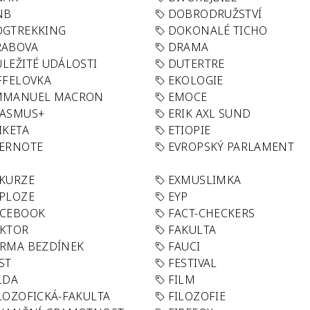
NB
DOBRODRUŽSTVÍ
OGTREKKING
DOKONALÉ TICHO
RABOVA
DRAMA
LEŽITÉ UDÁLOSTI
DUTERTRE
FFELOVKA
EKOLOGIE
MMANUEL MACRON
EMOCE
RASMUS+
ERIK AXL SUND
IKETA
ETIOPIE
VERNOTE
EVROPSKÝ PARLAMENT
KURZE
EXMUSLIMKA
PLOZE
EYP
ACEBOOK
FACT-CHECKERS
AKTOR
FAKULTA
RMA BEZDÍNEK
FAUCI
ST
FESTIVAL
LDA
FILM
LOZOFICKÁ-FAKULTA
FILOZOFIE