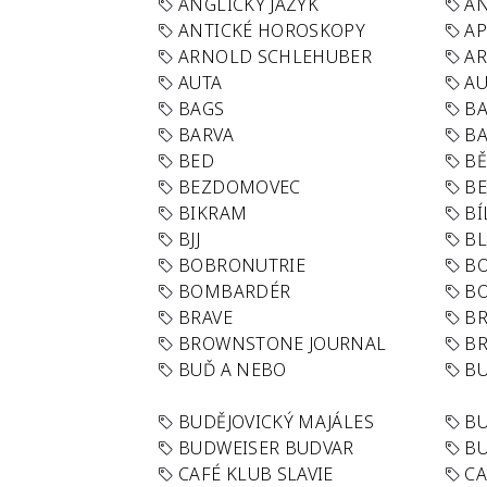
ANGLICKÝ JAZYK
AN
ANTICKÉ HOROSKOPY
AP
ARNOLD SCHLEHUBER
AR
AUTA
A
BAGS
BA
BARVA
BA
BED
B
BEZDOMOVEC
B
BIKRAM
BÍ
BJJ
BL
BOBRONUTRIE
B
BOMBARDÉR
BO
BRAVE
BR
BROWNSTONE JOURNAL
B
BUĎ A NEBO
BU
BUDĚJOVICKÝ MAJÁLES
B
BUDWEISER BUDVAR
BU
CAFÉ KLUB SLAVIE
C