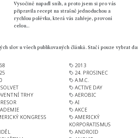
Vysočině napadl sníh, a proto jsem si pro vás
připravila recept na strašně jednoduchou a
rychlou polévku, která vás zahřeje, provoní
celou...
ch slov u všech publikovaných článků. Stačí pouze vybrat da
68
2013
25
24. PROSINEC
0
A.M.C.
SOLVET
ACTIVE DAY
VENTNÍ TRHY
AEROBIC
GRESOR
AI
KADEMIE
AKCE
ERICKÝ KONGRESS
AMERICKÝ
KORPORATISMUS
NDĚL
ANDROID