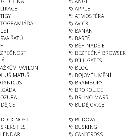
GLIČTINA
ANGLIE
LIKACE
APPLE
TIGY
ATMOSFÉRA
UTOGRAMIÁDA
AV ČR
LET
BANÁN
RVA ŠATŮ
BÁSEŇ
ĚH
BĚH NADĚJE
EZPEČNOST
BEZPEČNÝ BROWSER
LÁ
BILL GATES
AŽKŮV PAVILON
BLOG
OHUŠ MATUŠ
BOJOVÉ UMĚNÍ
TANICUS
BRAMBORY
IGÁDA
BROKOLICE
ROŽURA
BRUNO MARS
DĚJCE
BUDĚJOVICE
UDOUCNOST
BUDOVA C
SKERS FEST
BUSKING
ALENDAR
CANICROSS