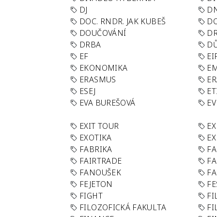
DJ
D
DOC. RNDR. JAK KUBEŠ
D
DOUČOVÁNÍ
D
DRBA
DŮ
EF
EI
EKONOMIKA
E
ERASMUS
E
ESEJ
ET
EVA BUREŠOVÁ
E
EXIT TOUR
EX
EXOTIKA
EX
FABRIKA
F
FAIRTRADE
F
FANOUŠEK
FA
FEJETON
FE
FIGHT
FI
FILOZOFICKÁ FAKULTA
FI