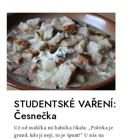
STUDENTSKÉ VAŘENÍ:
Česnečka
Už od malička mi babička říkala: „Polívka je
grund, kdo jí nejí, to je špunt!“ U nás na