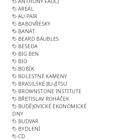
ANTHONY FAUCI
AREÁL
AU PAIR
BABOVŘESKY
BANÁT
BEARD BAUBLES
BESEDA
BIG BEN
BIO
BOBÍK
BOLESTNÉ KAMENY
BRASILSKÉ JIU-JITSU
BROWNSTONE INSTITUTE
BŘETISLAV ROHÁČEK
BUDĚJOVICKÉ EKONOMICKÉ
DNY
BUDVAR
BYDLENÍ
CD