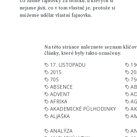
Už žádné fajnovky za dvacku, u kterých si
nejsme jisti, co v tom vlastně je, protože si
můžeme udělat vlastní fajnovku.
Na této stránce naleznete seznam klíčový
články, které byly takto označeny.
17. LISTOPADU
19
2015
20
70S
75
ABSENCE
AB
ADVENT
AD
AFRIKA
A
AKADEMICKÉ PŮLHODINKY
A
ALJAŠKA
AM
ANALÝZA
A