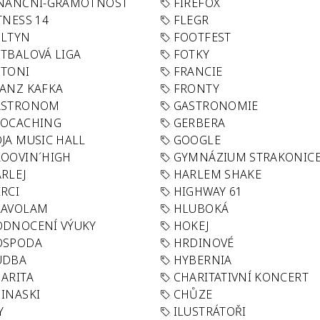
INANČNÍ-GRAMOTNOST
FIREFOX
TNESS 14
FLEGR
OLTYN
FOOTFEST
TBALOVÁ LIGA
FOTKY
OTONI
FRANCIE
ANZ KAFKA
FRONTY
ASTRONOM
GASTRONOMIE
EOCACHING
GERBERA
JA MUSIC HALL
GOOGLE
OOVIN´HIGH
GYMNÁZIUM STRAKONIC
RLEJ
HARLEM SHAKE
RCI
HIGHWAY 61
LAVOLAM
HLUBOKÁ
ODNOCENÍ VÝUKY
HOKEJ
OSPODA
HRDINOVÉ
UDBA
HYBERNIA
ARITA
CHARITATIVNÍ KONCERT
INASKI
CHŮZE
Y
ILUSTRÁTOŘI