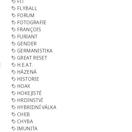
FIT
FLYBALL
FORUM
FOTOGRAFIE
FRANÇOIS
FURIANT
GENDER
GERMANISTIKA
GREAT RESET
E
H.E.A.T.
HÁZENÁ
HISTORIE
HOAX
HOKEJISTÉ
HRDINSTVÍ
HYBRIDNÍ VÁLKA
CHEB
CHYBA
IMUNITA