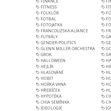
FINANCE
F
FITNESS
FI
FOLKLÓR
F
FOTBAL
FO
FOTOJATKA
F
FRANCOUZSKÁ ALIANCE
FR
FUTRÁLY
G
GENDER-POLITICS
G
GLENN MILLER ORCHESTRA
GO
GROK
GR
HALLOWEEN
HA
HEJLÍK
HE
HLASOVÁNÍ
H
HOBIT
H
HORKÁ VANA
H
HŘEBÍČEK
H
HYPOTÉKA
CH
CHIA SEMÍNKA
CH
IDEOLOGIE
IG