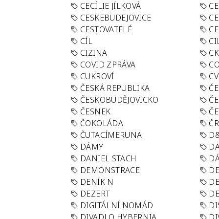
CECÍLIE JÍLKOVÁ
CE
CESKEBUDEJOVICE
CE
CESTOVATELÉ
CE
CÍL
CI
CIZINA
CK
COVID ZPRÁVA
CO
CUKROVÍ
CV
ČESKÁ REPUBLIKA
ČE
ČESKOBUDĚJOVICKO
ČE
ČESNEK
ČE
ČOKOLÁDA
Č
ČUTACÍMERUNA
D
DÁMY
D
DANIEL STACH
D
DEMONSTRACE
DE
DENÍK N
DE
DEZERT
D
DIGITÁLNÍ NOMÁD
DI
DIVADLO HYBERNIA
DI