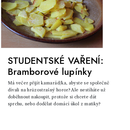
STUDENTSKÉ VAŘENÍ:
Bramborové lupínky
Má večer přijít kamarád/ka, abyste se společně
dívali na hrůzostrašný horor? Ale nestíháte už
doběhnout nakoupit, protože si chcete dát
sprchu, nebo dodělat domácí úkol z matiky?