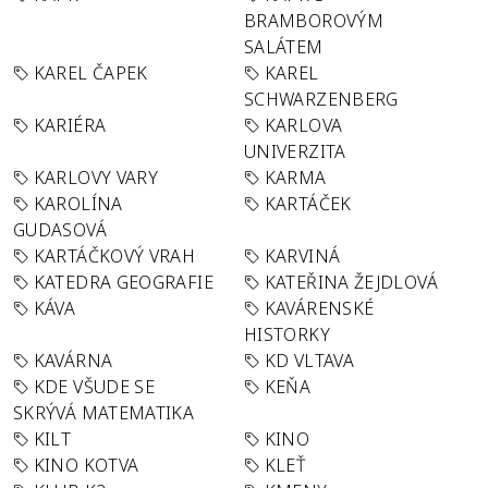
BRAMBOROVÝM
SALÁTEM
KAREL ČAPEK
KAREL
SCHWARZENBERG
KARIÉRA
KARLOVA
UNIVERZITA
KARLOVY VARY
KARMA
KAROLÍNA
KARTÁČEK
GUDASOVÁ
KARTÁČKOVÝ VRAH
KARVINÁ
KATEDRA GEOGRAFIE
KATEŘINA ŽEJDLOVÁ
KÁVA
KAVÁRENSKÉ
HISTORKY
KAVÁRNA
KD VLTAVA
KDE VŠUDE SE
KEŇA
SKRÝVÁ MATEMATIKA
KILT
KINO
KINO KOTVA
KLEŤ