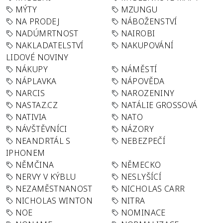
MÝTY
MZUNGU
NA PRODEJ
NÁBOŽENSTVÍ
NADÚMRTNOST
NAIROBI
NAKLADATELSTVÍ
NAKUPOVÁNÍ
LIDOVÉ NOVINY
NÁKUPY
NÁMĚSTÍ
NÁPLAVKA
NÁPOVĚDA
NARCIS
NAROZENINY
NASTAZ.CZ
NATÁLIE GROSSOVÁ
NATIVIA
NATO
NÁVŠTĚVNÍCI
NÁZORY
NEANDRTÁL S
NEBEZPEČÍ
IPHONEM
NĚMČINA
NĚMECKO
NERVY V KÝBLU
NESLYŠÍCÍ
NEZAMĚSTNANOST
NICHOLAS CARR
NICHOLAS WINTON
NITRA
NOE
NOMINACE