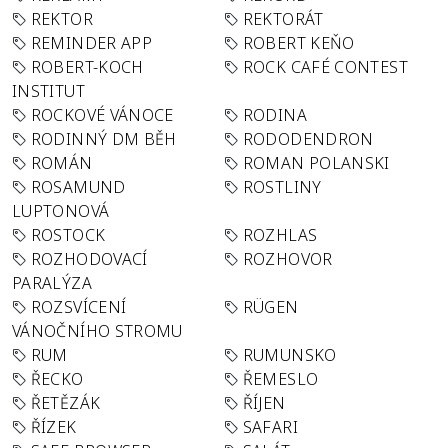
REKTOR
REKTORÁT
REMINDER APP
ROBERT KEŇO
ROBERT-KOCH
ROCK CAFÉ CONTEST
INSTITUT
ROCKOVÉ VÁNOCE
RODINA
RODINNÝ DM BĚH
RODODENDRON
ROMÁN
ROMAN POLANSKI
ROSAMUND
ROSTLINY
LUPTONOVÁ
ROSTOCK
ROZHLAS
ROZHODOVACÍ
ROZHOVOR
PARALÝZA
ROZSVÍCENÍ
RÜGEN
VÁNOČNÍHO STROMU
RUM
RUMUNSKO
ŘECKO
ŘEMESLO
ŘETĚZÁK
ŘÍJEN
ŘÍZEK
SAFARI