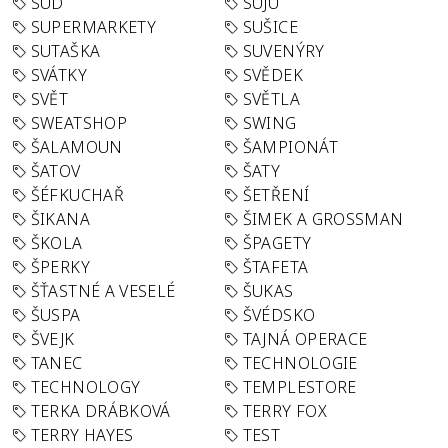
SUD
SUJU
SUPERMARKETY
SUŠICE
SUTAŠKA
SUVENÝRY
SVÁTKY
SVĚDEK
SVĚT
SVĚTLA
SWEATSHOP
SWING
ŠALAMOUN
ŠAMPIONÁT
ŠATOV
ŠATY
ŠÉFKUCHAŘ
ŠETŘENÍ
ŠIKANA
ŠIMEK A GROSSMAN
ŠKOLA
ŠPAGETY
ŠPERKY
ŠTAFETA
ŠŤASTNÉ A VESELÉ
ŠUKAS
ŠUSPA
ŠVÉDSKO
ŠVEJK
TAJNÁ OPERACE
TANEC
TECHNOLOGIE
TECHNOLOGY
TEMPLESTORE
TERKA DRÁBKOVÁ
TERRY FOX
TERRY HAYES
TEST