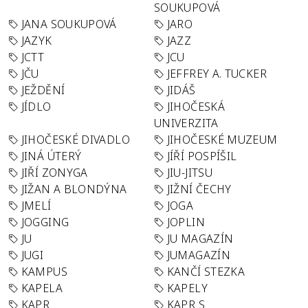
SOUKUPOVÁ
JANA SOUKUPOVÁ
JARO
JAZYK
JAZZ
JCTT
JCU
JČU
JEFFREY A. TUCKER
JEŽDĚNÍ
JIDÁŠ
JÍDLO
JIHOČESKÁ
UNIVERZITA
JIHOČESKÉ DIVADLO
JIHOČESKÉ MUZEUM
JINÁ ÚTERÝ
JÍŘÍ POSPÍŠIL
JIŘÍ ZONYGA
JIU-JITSU
JIŽAN A BLONDÝNA
JIŽNÍ ČECHY
JMELÍ
JOGA
JOGGING
JOPLIN
JU
JU MAGAZÍN
JUGI
JUMAGAZÍN
KAMPUS
KANČÍ STEZKA
KAPELA
KAPELY
KAPR
KAPR S