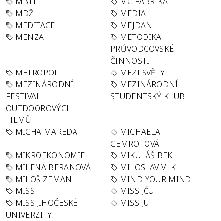
MBTI
MC FABRIKA
MDŽ
MEDIA
MEDITACE
MEJDAN
MENZA
METODIKA
PRŮVODCOVSKÉ
ČINNOSTI
METROPOL
MEZI SVĚTY
MEZINÁRODNÍ
MEZINÁRODNÍ
FESTIVAL
STUDENTSKÝ KLUB
OUTDOOROVÝCH
FILMŮ
MICHA MAREDA
MICHAELA
GEMROTOVÁ
MIKROEKONOMIE
MIKULÁŠ BEK
MILENA BERANOVÁ
MILOSLAV VLK
MILOŠ ZEMAN
MIND YOUR MIND
MISS
MISS JČU
MISS JIHOČESKÉ
MISS JU
UNIVERZITY