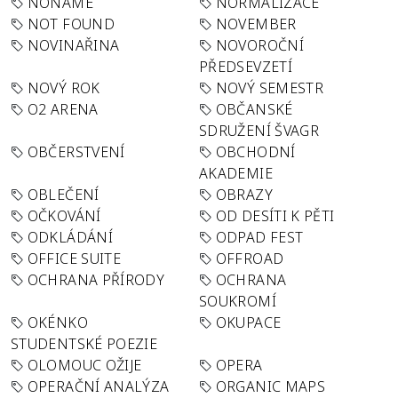
NONAME
NORMALIZACE
NOT FOUND
NOVEMBER
NOVINAŘINA
NOVOROČNÍ
PŘEDSEVZETÍ
NOVÝ ROK
NOVÝ SEMESTR
O2 ARENA
OBČANSKÉ
SDRUŽENÍ ŠVAGR
OBČERSTVENÍ
OBCHODNÍ
AKADEMIE
OBLEČENÍ
OBRAZY
OČKOVÁNÍ
OD DESÍTI K PĚTI
ODKLÁDÁNÍ
ODPAD FEST
OFFICE SUITE
OFFROAD
OCHRANA PŘÍRODY
OCHRANA
SOUKROMÍ
OKÉNKO
OKUPACE
STUDENTSKÉ POEZIE
OLOMOUC OŽIJE
OPERA
OPERAČNÍ ANALÝZA
ORGANIC MAPS