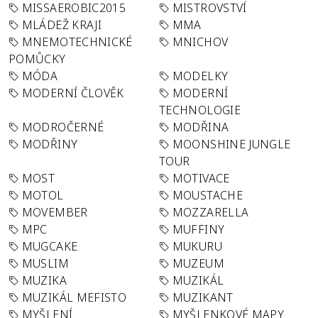
MISSAEROBIC2015
MISTROVSTVÍ
MLÁDEŽ KRAJI
MMA
MNEMOTECHNICKÉ
MNICHOV
POMŮCKY
MÓDA
MODELKY
MODERNÍ ČLOVĚK
MODERNÍ
TECHNOLOGIE
MODROČERNÉ
MODŘINA
MODŘINY
MOONSHINE JUNGLE
TOUR
MOST
MOTIVACE
MOTOL
MOUSTACHE
MOVEMBER
MOZZARELLA
MPC
MUFFINY
MUGCAKE
MUKURU
MUSLIM
MUZEUM
MUZIKA
MUZIKÁL
MUZIKÁL MEFISTO
MUZIKANT
MYŠLENÍ
MYŠLENKOVÉ MAPY