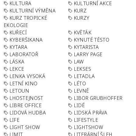
KULTURA
KULTURNÍ AKCE
KULTURNÍ VÝMĚNA
KURZ
KURZ TROPICKÉ
KURZY
EKOLOGIE
KUŘECÍ
KVĚTÁK
KYBERŠIKANA
KYNUTÉ TĚSTO
KYTARA
KYTARISTA
LABORATOŘ
LARRY PAGE
LÁSKA
LAW
LEKCE
LEKSES
LENKA VYSOKÁ
LETADLA
LETNÍ KINO
LÉTO
LETOUN
LEVNĚ
LHOSTEJNOST
LIBOR GRUBHOFFER
LIBRE OFFICE
LIDÉ
LIDOVÁ HUDBA
LIDSKÁ PRÁVA
LIFE
LIFESTYLE
LIGHT SHOW
LIGHTSHOW
LIMIT
LITERÁRNÍ ŠLEH