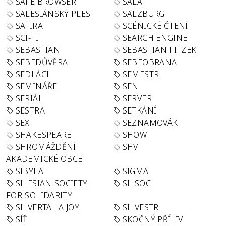
SAFE BROWSER
SALÁT
SALESIÁNSKÝ PLES
SALZBURG
SATIRA
SCÉNICKÉ ČTENÍ
SCI-FI
SEARCH ENGINE
SEBASTIAN
SEBASTIAN FITZEK
SEBEDŮVĚRA
SEBEOBRANA
SEDLÁCI
SEMESTR
SEMINÁŘE
SEN
SERIÁL
SERVER
SESTRA
SETKÁNÍ
SEX
SEZNAMOVÁK
SHAKESPEARE
SHOW
SHROMÁŽDĚNÍ
SHV
AKADEMICKÉ OBCE
SIBYLA
SIGMA
SILESIAN-SOCIETY-
SILSOC
FOR-SOLIDARITY
SILVERTAL A JOY
SILVESTR
SÍŤ
SKOČNÝ PŘÍLIV