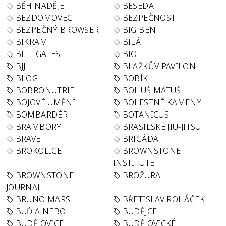
BĚH NADĚJE
BESEDA
BEZDOMOVEC
BEZPEČNOST
BEZPEČNÝ BROWSER
BIG BEN
BIKRAM
BÍLÁ
BILL GATES
BIO
BJJ
BLAŽKŮV PAVILON
BLOG
BOBÍK
BOBRONUTRIE
BOHUŠ MATUŠ
BOJOVÉ UMĚNÍ
BOLESTNÉ KAMENY
BOMBARDÉR
BOTANICUS
BRAMBORY
BRASILSKÉ JIU-JITSU
BRAVE
BRIGÁDA
BROKOLICE
BROWNSTONE
INSTITUTE
BROWNSTONE
BROŽURA
JOURNAL
BRUNO MARS
BŘETISLAV ROHÁČEK
BUĎ A NEBO
BUDĚJCE
BUDĚJOVICE
BUDĚJOVICKÉ