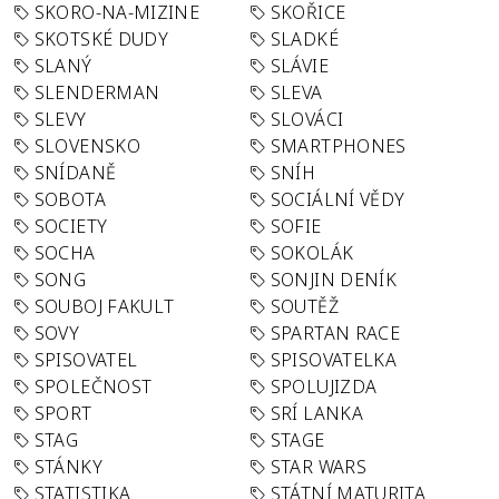
SKORO-NA-MIZINE
SKOŘICE
SKOTSKÉ DUDY
SLADKÉ
SLANÝ
SLÁVIE
SLENDERMAN
SLEVA
SLEVY
SLOVÁCI
SLOVENSKO
SMARTPHONES
SNÍDANĚ
SNÍH
SOBOTA
SOCIÁLNÍ VĚDY
SOCIETY
SOFIE
SOCHA
SOKOLÁK
SONG
SONJIN DENÍK
SOUBOJ FAKULT
SOUTĚŽ
SOVY
SPARTAN RACE
SPISOVATEL
SPISOVATELKA
SPOLEČNOST
SPOLUJIZDA
SPORT
SRÍ LANKA
STAG
STAGE
STÁNKY
STAR WARS
STATISTIKA
STÁTNÍ MATURITA