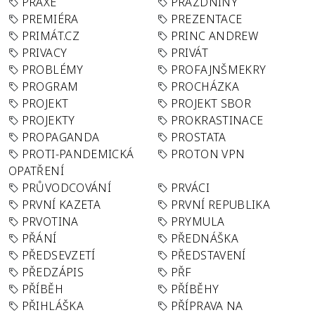
PRAXE
PRÁZDNINY
PREMIÉRA
PREZENTACE
PRIMÁT.CZ
PRINC ANDREW
PRIVACY
PRIVÁT
PROBLÉMY
PROFAJNŠMEKRY
PROGRAM
PROCHÁZKA
PROJEKT
PROJEKT SBOR
PROJEKTY
PROKRASTINACE
PROPAGANDA
PROSTATA
PROTI-PANDEMICKÁ
PROTON VPN
OPATŘENÍ
PRŮVODCOVÁNÍ
PRVÁCI
PRVNÍ KAZETA
PRVNÍ REPUBLIKA
PRVOTINA
PRYMULA
PŘÁNÍ
PŘEDNÁŠKA
PŘEDSEVZETÍ
PŘEDSTAVENÍ
PŘEDZÁPIS
PŘF
PŘÍBĚH
PŘÍBĚHY
PŘIHLÁŠKA
PŘÍPRAVA NA