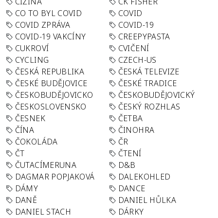
CIZINA
CK FISHER
CO TO BYL COVID
COVID
COVID ZPRÁVA
COVID-19
COVID-19 VAKCÍNY
CREEPYPASTA
CUKROVÍ
CVIČENÍ
CYCLING
CZECH-US
ČESKÁ REPUBLIKA
ČESKÁ TELEVIZE
ČESKÉ BUDĚJOVICE
ČESKÉ TRADICE
ČESKOBUDĚJOVICKO
ČESKOBUDĚJOVICKÝ
ČESKOSLOVENSKO
ČESKÝ ROZHLAS
ČESNEK
ČETBA
ČÍNA
ČINOHRA
ČOKOLÁDA
ČR
ČT
ČTENÍ
ČUTACÍMERUNA
D&B
DAGMAR POPJAKOVÁ
DALEKOHLED
DÁMY
DANCE
DANĚ
DANIEL HŮLKA
DANIEL STACH
DÁRKY