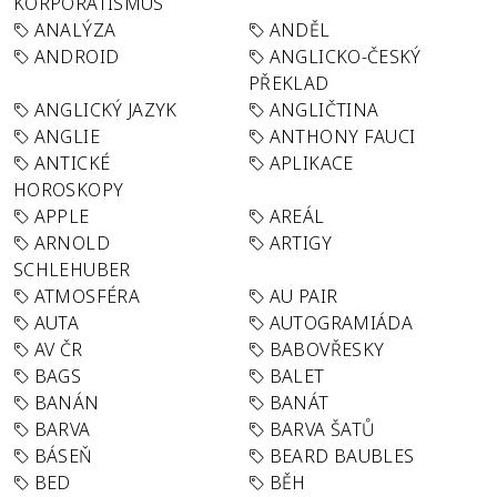
KORPORATISMUS
ANALÝZA
ANDĚL
ANDROID
ANGLICKO-ČESKÝ
PŘEKLAD
ANGLICKÝ JAZYK
ANGLIČTINA
ANGLIE
ANTHONY FAUCI
ANTICKÉ
APLIKACE
HOROSKOPY
APPLE
AREÁL
ARNOLD
ARTIGY
SCHLEHUBER
ATMOSFÉRA
AU PAIR
AUTA
AUTOGRAMIÁDA
AV ČR
BABOVŘESKY
BAGS
BALET
BANÁN
BANÁT
BARVA
BARVA ŠATŮ
BÁSEŇ
BEARD BAUBLES
BED
BĚH