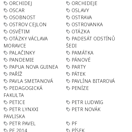
ORCHIDEJ
ORCHIDEJE
OSCAR
OSLAVY
OSOBNOST
OSTRAVA
OSTROV CEJLON
OSTROVANKA
OSVĚTIM
OTÁZKA
OTÁZKY VÁCLAVA
PADESÁT ODSTÍNŮ
MORAVCE
ŠEDI
PALAČINKY
PAMÁTKA
PANDEMIE
PÁNOVÉ
PAPUA NOVA GUINEA
PARTY
PAŘÍŽ
PÁTEK
PAVLA SMETANOVÁ
PAVLÍNA BITAROVÁ
PEDAGOGICKÁ
PENÍZE
FAKULTA
PETICE
PETR LUDWIG
PETR LYNXXI
PETR NOVÁK
PAVLISKA
PETR PAVEL
PF
PF 2014
PÍSEK