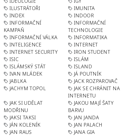
IDEOLOGIE
IGY
ILUSTRÁTOŘI
IMUNITA
INDEX
INDOOR
INFORMAČNÍ
INFORMAČNÍ
KAMPAŇ
TECHNOLOGIE
INFORMAČNÍ VÁLKA
INFORMATIKA
INTELIGENCE
INTERNET
INTERNET SECURITY
IRON STUDENT
ISIC
ISLÁM
ISLÁMSKÝ STÁT
ISLAND
IVAN MLÁDEK
JÁ POUTNÍK
JABLKA
JACK ROZPAROVAČ
JACHYM TOPOL
JAK SE CHRÁNIT NA
INTERNETU
JAK SI UDĚLAT
JAKOU MAJÍ ŠATY
MODŘINU
BARVU
JAKSI TAKSI
JAN JANDA
JÁN KOLENÍK
JAN PALACH
JAN RAUS
JANA GIA