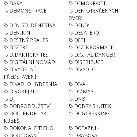
DARY
DEMOKRACIE
DEMONSTRACE
DEN OTEVŘENÝCH
DVEŘÍ
DEN STUDENTSTVA
DENIK
DENÍK N
DESATERO
DEŠTNÝ PRALES
DĚTI
DEZERT
DEZINFORMACE
DIDAKTICKÝ TEST
DIGITAL DANGER
DIGITÁLNÍ NOMÁD
DISTRIBUCE
DIVADELNÍ
DIVADLO
PŘEDSTAVENÍ
DIVADLO HYBERNIA
DIVÁK
DIVOKEJBILL
DIZMAS
DJ
DNB
DOBRODRUŽSTVÍ
DOBRÝ SKUTEK
DOC. RNDR. JAK
DOGTREKKING
KUBEŠ
DOKONALÉ TICHO
DOTAZNÍK
DOUČOVÁNÍ
DRABOVA