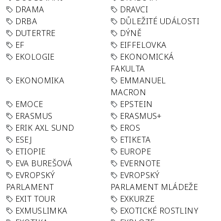
DRAMA
DRAVCI
DRBA
DŮLEŽITÉ UDÁLOSTI
DUTERTRE
DÝNĚ
EF
EIFFELOVKA
EKOLOGIE
EKONOMICKÁ
FAKULTA
EKONOMIKA
EMMANUEL
MACRON
EMOCE
EPSTEIN
ERASMUS
ERASMUS+
ERIK AXL SUND
EROS
ESEJ
ETIKETA
ETIOPIE
EUROPE
EVA BUREŠOVÁ
EVERNOTE
EVROPSKÝ
EVROPSKÝ
PARLAMENT
PARLAMENT MLÁDEŽE
EXIT TOUR
EXKURZE
EXMUSLIMKA
EXOTICKÉ ROSTLINY