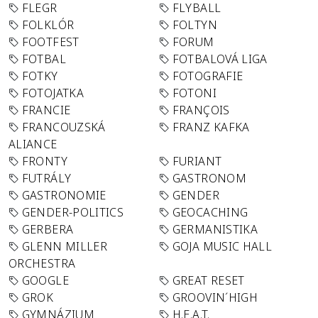
FLEGR
FLYBALL
FOLKLÓR
FOLTYN
FOOTFEST
FORUM
FOTBAL
FOTBALOVÁ LIGA
FOTKY
FOTOGRAFIE
FOTOJATKA
FOTONI
FRANCIE
FRANÇOIS
FRANCOUZSKÁ
FRANZ KAFKA
ALIANCE
FRONTY
FURIANT
FUTRÁLY
GASTRONOM
GASTRONOMIE
GENDER
GENDER-POLITICS
GEOCACHING
GERBERA
GERMANISTIKA
GLENN MILLER
GOJA MUSIC HALL
ORCHESTRA
GOOGLE
GREAT RESET
GROK
GROOVIN´HIGH
GYMNÁZIUM
H.E.A.T.