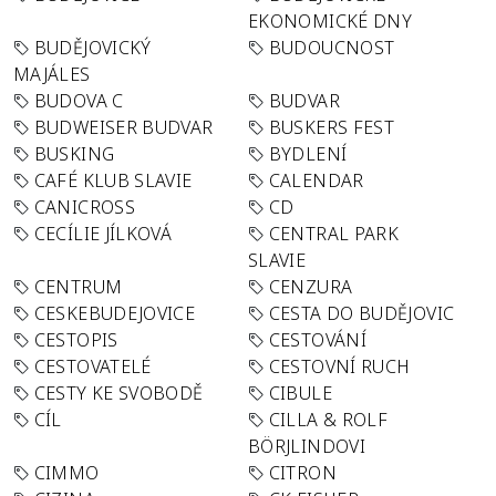
EKONOMICKÉ DNY
BUDĚJOVICKÝ
BUDOUCNOST
MAJÁLES
BUDOVA C
BUDVAR
BUDWEISER BUDVAR
BUSKERS FEST
BUSKING
BYDLENÍ
CAFÉ KLUB SLAVIE
CALENDAR
CANICROSS
CD
CECÍLIE JÍLKOVÁ
CENTRAL PARK
SLAVIE
CENTRUM
CENZURA
CESKEBUDEJOVICE
CESTA DO BUDĚJOVIC
CESTOPIS
CESTOVÁNÍ
CESTOVATELÉ
CESTOVNÍ RUCH
CESTY KE SVOBODĚ
CIBULE
CÍL
CILLA & ROLF
BÖRJLINDOVI
CIMMO
CITRON