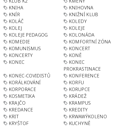
KLUB K2
KMENY
KNIHA
KNIHOVNA
KNÍR
KNIŽNÍ KLUB
KOLÁČ
KOLEDY
KOLEJ
KOLEJE
KOLEJE PEDAGOG
KOLONÁDA
KOMEDIE
KOMFORTNÍ ZÓNA
KOMUNISMUS
KONCERT
KONCERTY
KONĚ
KONEC
KONEC
PROKRASTINACE
KONEC-COVIDISTŮ
KONFERENCE
KORÁLKOVÁNÍ
KORFU
KORPORACE
KORUPCE
KOSMETIKA
KRÁDEŽ
KRAJČO
KRAMPUS
KREDANCE
KREDITY
KRIT
KRWAWÝKOLENO
KRYŠTOF
KUCHYNĚ