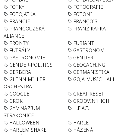
FOTKY
FOTOGRAFIE
FOTOJATKA
FOTONI
FRANCIE
FRANÇOIS
FRANCOUZSKÁ
FRANZ KAFKA
ALIANCE
FRONTY
FURIANT
FUTRÁLY
GASTRONOM
GASTRONOMIE
GENDER
GENDER-POLITICS
GEOCACHING
GERBERA
GERMANISTIKA
GLENN MILLER
GOJA MUSIC HALL
ORCHESTRA
GOOGLE
GREAT RESET
GROK
GROOVIN´HIGH
GYMNÁZIUM
H.E.A.T.
STRAKONICE
HALLOWEEN
HARLEJ
HARLEM SHAKE
HÁZENÁ