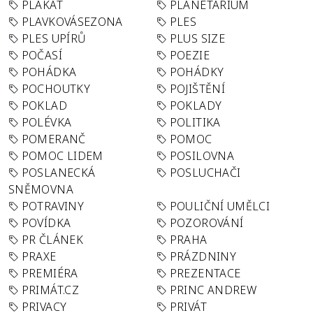
PLAKÁT
PLANETÁRIUM
PLAVKOVÁSEZONA
PLES
PLES UPÍRŮ
PLUS SIZE
POČASÍ
POEZIE
POHÁDKA
POHÁDKY
POCHOUTKY
POJIŠTĚNÍ
POKLAD
POKLADY
POLÉVKA
POLITIKA
POMERANČ
POMOC
POMOC LIDEM
POSILOVNA
POSLANECKÁ
POSLUCHAČI
SNĚMOVNA
POTRAVINY
POULIČNÍ UMĚLCI
POVÍDKA
POZOROVÁNÍ
PR ČLÁNEK
PRAHA
PRAXE
PRÁZDNINY
PREMIÉRA
PREZENTACE
PRIMÁT.CZ
PRINC ANDREW
PRIVACY
PRIVÁT