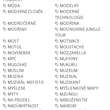
MÓDA
MODELKY
MODERNÍ ČLOVĚK
MODERNÍ
TECHNOLOGIE
MODROČERNÉ
MODŘINA
MODŘINY
MOONSHINE JUNGLE
TOUR
MOST
MOTIVACE
MOTOL
MOUSTACHE
MOVEMBER
MOZZARELLA
MPC
MUFFINY
MUGCAKE
MUKURU
MUSLIM
MUZEUM
MUZIKA
MUZIKÁL
MUZIKÁL MEFISTO
MUZIKANT
MYŠLENÍ
MYŠLENKOVÉ MAPY
MÝTY
MZUNGU
NA PRODEJ
NÁBOŽENSTVÍ
NADÚMRTNOST
NAIROBI