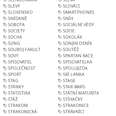
SLEVY
SLOVÁCI
SLOVENSKO
SMARTPHONES
SNÍDANĚ
SNÍH
SOBOTA
SOCIÁLNÍ VĚDY
SOCIETY
SOFIE
SOCHA
SOKOLÁK
SONG
SONJIN DENÍK
SOUBOJ FAKULT
SOUTĚŽ
SOVY
SPARTAN RACE
SPISOVATEL
SPISOVATELKA
SPOLEČNOST
SPOLUJIZDA
SPORT
SRÍ LANKA
STAG
STAGE
STÁNKY
STAR WARS
STATISTIKA
STÁTNÍ MATURITA
STÁŽ
STÍHAČKY
STRAKOM
STRAKONICE
STRAKONICKÁ
STRÁVNÍCI