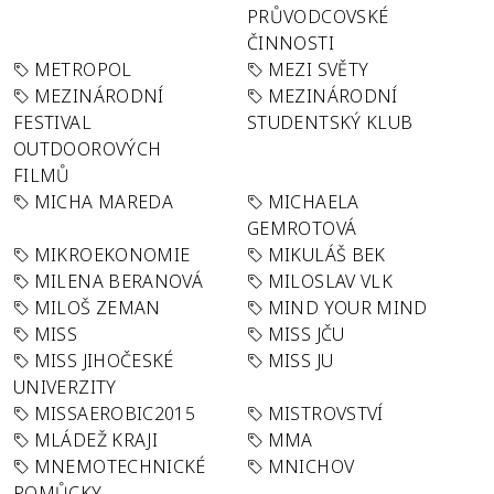
PRŮVODCOVSKÉ
ČINNOSTI
METROPOL
MEZI SVĚTY
MEZINÁRODNÍ
MEZINÁRODNÍ
FESTIVAL
STUDENTSKÝ KLUB
OUTDOOROVÝCH
FILMŮ
MICHA MAREDA
MICHAELA
GEMROTOVÁ
MIKROEKONOMIE
MIKULÁŠ BEK
MILENA BERANOVÁ
MILOSLAV VLK
MILOŠ ZEMAN
MIND YOUR MIND
MISS
MISS JČU
MISS JIHOČESKÉ
MISS JU
UNIVERZITY
MISSAEROBIC2015
MISTROVSTVÍ
MLÁDEŽ KRAJI
MMA
MNEMOTECHNICKÉ
MNICHOV
POMŮCKY