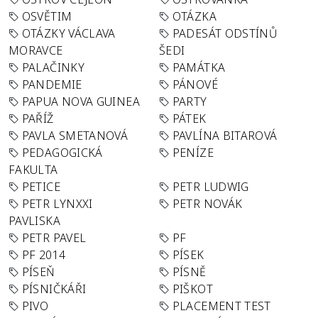
OSVĚTIM
OTÁZKA
OTÁZKY VÁCLAVA
PADESÁT ODSTÍNŮ
MORAVCE
ŠEDI
PALAČINKY
PAMÁTKA
PANDEMIE
PÁNOVÉ
PAPUA NOVA GUINEA
PARTY
PAŘÍŽ
PÁTEK
PAVLA SMETANOVÁ
PAVLÍNA BITAROVÁ
PEDAGOGICKÁ
PENÍZE
FAKULTA
PETICE
PETR LUDWIG
PETR LYNXXI
PETR NOVÁK
PAVLISKA
PETR PAVEL
PF
PF 2014
PÍSEK
PÍSEŇ
PÍSNĚ
PÍSNIČKÁŘI
PIŠKOT
PIVO
PLACEMENT TEST