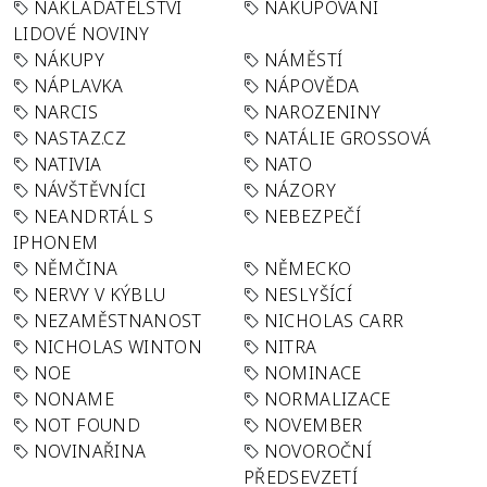
NAKLADATELSTVÍ
NAKUPOVÁNÍ
LIDOVÉ NOVINY
NÁKUPY
NÁMĚSTÍ
NÁPLAVKA
NÁPOVĚDA
NARCIS
NAROZENINY
NASTAZ.CZ
NATÁLIE GROSSOVÁ
NATIVIA
NATO
NÁVŠTĚVNÍCI
NÁZORY
NEANDRTÁL S
NEBEZPEČÍ
IPHONEM
NĚMČINA
NĚMECKO
NERVY V KÝBLU
NESLYŠÍCÍ
NEZAMĚSTNANOST
NICHOLAS CARR
NICHOLAS WINTON
NITRA
NOE
NOMINACE
NONAME
NORMALIZACE
NOT FOUND
NOVEMBER
NOVINAŘINA
NOVOROČNÍ
PŘEDSEVZETÍ