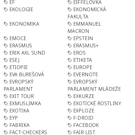
EF
EIFFELOVKA
EKOLOGIE
EKONOMICKÁ
FAKULTA
EKONOMIKA
EMMANUEL
MACRON
EMOCE
EPSTEIN
ERASMUS
ERASMUS+
ERIK AXL SUND
EROS
ESEJ
ETIKETA
ETIOPIE
EUROPE
EVA BUREŠOVÁ
EVERNOTE
EVROPSKÝ
EVROPSKÝ
PARLAMENT
PARLAMENT MLÁDEŽE
EXIT TOUR
EXKURZE
EXMUSLIMKA
EXOTICKÉ ROSTLINY
EXOTIKA
EXPLOZE
EYP
F-DROID
FABRIKA
FACEBOOK
FACT-CHECKERS
FAIR LIST