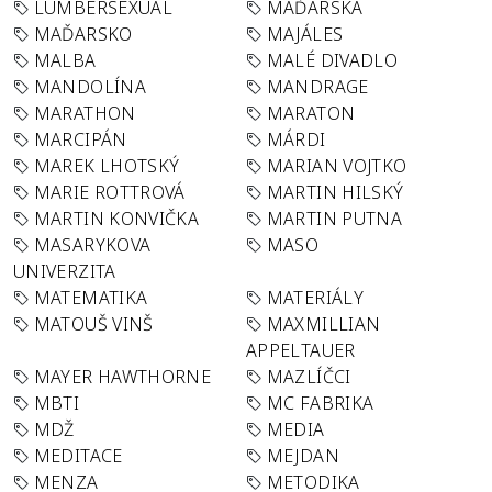
LUMBERSEXUAL
MAĎARSKA
MAĎARSKO
MAJÁLES
MALBA
MALÉ DIVADLO
MANDOLÍNA
MANDRAGE
MARATHON
MARATON
MARCIPÁN
MÁRDI
MAREK LHOTSKÝ
MARIAN VOJTKO
MARIE ROTTROVÁ
MARTIN HILSKÝ
MARTIN KONVIČKA
MARTIN PUTNA
MASARYKOVA
MASO
UNIVERZITA
MATEMATIKA
MATERIÁLY
MATOUŠ VINŠ
MAXMILLIAN
APPELTAUER
MAYER HAWTHORNE
MAZLÍČCI
MBTI
MC FABRIKA
MDŽ
MEDIA
MEDITACE
MEJDAN
MENZA
METODIKA