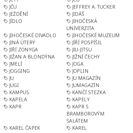
JČU
JEFFREY A. TUCKER
JEŽDĚNÍ
JIDÁŠ
JÍDLO
JIHOČESKÁ
UNIVERZITA
JIHOČESKÉ DIVADLO
JIHOČESKÉ MUZEUM
JINÁ ÚTERÝ
JÍŘÍ POSPÍŠIL
JIŘÍ ZONYGA
JIU-JITSU
JIŽAN A BLONDÝNA
JIŽNÍ ČECHY
JMELÍ
JOGA
JOGGING
JOPLIN
JU
JU MAGAZÍN
JUGI
JUMAGAZÍN
KAMPUS
KANČÍ STEZKA
KAPELA
KAPELY
KAPR
KAPR S
BRAMBOROVÝM
SALÁTEM
KAREL ČAPEK
KAREL