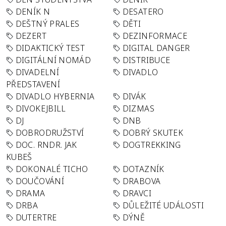
DENÍK N
DESATERO
DEŠTNÝ PRALES
DĚTI
DEZERT
DEZINFORMACE
DIDAKTICKÝ TEST
DIGITAL DANGER
DIGITÁLNÍ NOMÁD
DISTRIBUCE
DIVADELNÍ
DIVADLO
PŘEDSTAVENÍ
DIVADLO HYBERNIA
DIVÁK
DIVOKEJBILL
DIZMAS
DJ
DNB
DOBRODRUŽSTVÍ
DOBRÝ SKUTEK
DOC. RNDR. JAK
DOGTREKKING
KUBEŠ
DOKONALÉ TICHO
DOTAZNÍK
DOUČOVÁNÍ
DRABOVA
DRAMA
DRAVCI
DRBA
DŮLEŽITÉ UDÁLOSTI
DUTERTRE
DÝNĚ