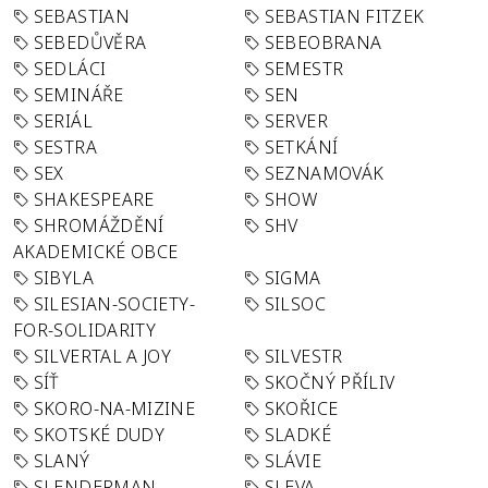
SEBASTIAN
SEBASTIAN FITZEK
SEBEDŮVĚRA
SEBEOBRANA
SEDLÁCI
SEMESTR
SEMINÁŘE
SEN
SERIÁL
SERVER
SESTRA
SETKÁNÍ
SEX
SEZNAMOVÁK
SHAKESPEARE
SHOW
SHROMÁŽDĚNÍ
SHV
AKADEMICKÉ OBCE
SIBYLA
SIGMA
SILESIAN-SOCIETY-
SILSOC
FOR-SOLIDARITY
SILVERTAL A JOY
SILVESTR
SÍŤ
SKOČNÝ PŘÍLIV
SKORO-NA-MIZINE
SKOŘICE
SKOTSKÉ DUDY
SLADKÉ
SLANÝ
SLÁVIE
SLENDERMAN
SLEVA