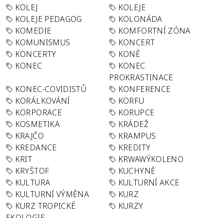
KOLEJ
KOLEJE
KOLEJE PEDAGOG
KOLONÁDA
KOMEDIE
KOMFORTNÍ ZÓNA
KOMUNISMUS
KONCERT
KONCERTY
KONĚ
KONEC
KONEC
PROKRASTINACE
KONEC-COVIDISTŮ
KONFERENCE
KORÁLKOVÁNÍ
KORFU
KORPORACE
KORUPCE
KOSMETIKA
KRÁDEŽ
KRAJČO
KRAMPUS
KREDANCE
KREDITY
KRIT
KRWAWÝKOLENO
KRYŠTOF
KUCHYNĚ
KULTURA
KULTURNÍ AKCE
KULTURNÍ VÝMĚNA
KURZ
KURZ TROPICKÉ
KURZY
EKOLOGIE