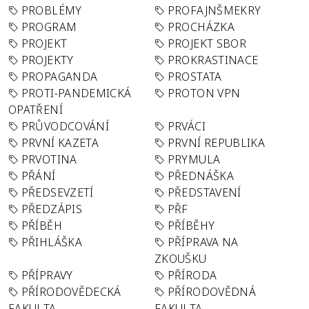
PROBLÉMY
PROFAJNŠMEKRY
PROGRAM
PROCHÁZKA
PROJEKT
PROJEKT SBOR
PROJEKTY
PROKRASTINACE
PROPAGANDA
PROSTATA
PROTI-PANDEMICKÁ
PROTON VPN
OPATŘENÍ
PRŮVODCOVÁNÍ
PRVÁCI
PRVNÍ KAZETA
PRVNÍ REPUBLIKA
PRVOTINA
PRYMULA
PŘÁNÍ
PŘEDNÁŠKA
PŘEDSEVZETÍ
PŘEDSTAVENÍ
PŘEDZÁPIS
PŘF
PŘÍBĚH
PŘÍBĚHY
PŘIHLÁŠKA
PŘÍPRAVA NA
ZKOUŠKU
PŘÍPRAVY
PŘÍRODA
PŘÍRODOVĚDECKÁ
PŘÍRODOVĚDNÁ
FAKULTA
FAKULTA