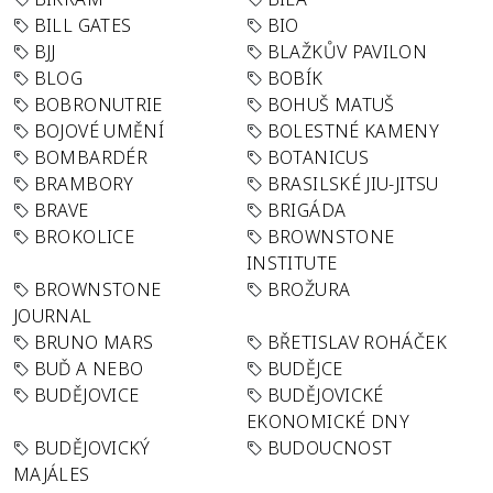
BILL GATES
BIO
BJJ
BLAŽKŮV PAVILON
BLOG
BOBÍK
BOBRONUTRIE
BOHUŠ MATUŠ
BOJOVÉ UMĚNÍ
BOLESTNÉ KAMENY
BOMBARDÉR
BOTANICUS
BRAMBORY
BRASILSKÉ JIU-JITSU
BRAVE
BRIGÁDA
BROKOLICE
BROWNSTONE
INSTITUTE
BROWNSTONE
BROŽURA
JOURNAL
BRUNO MARS
BŘETISLAV ROHÁČEK
BUĎ A NEBO
BUDĚJCE
BUDĚJOVICE
BUDĚJOVICKÉ
EKONOMICKÉ DNY
BUDĚJOVICKÝ
BUDOUCNOST
MAJÁLES