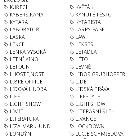
KUŘECÍ
KVĚTÁK
KYBERŠIKANA
KYNUTÉ TĚSTO
KYTARA
KYTARISTA
LABORATOŘ
LARRY PAGE
LÁSKA
LAW
LEKCE
LEKSES
LENKA VYSOKÁ
LETADLA
LETNÍ KINO
LÉTO
LETOUN
LEVNĚ
LHOSTEJNOST
LIBOR GRUBHOFFER
LIBRE OFFICE
LIDÉ
LIDOVÁ HUDBA
LIDSKÁ PRÁVA
LIFE
LIFESTYLE
LIGHT SHOW
LIGHTSHOW
LIMIT
LITERÁRNÍ ŠLEH
LITERATURA
LÍVANCE
LIZA MARKLUND
LOCKDOWN
LONDÝN
LUCIE SCHMIEDOVÁ