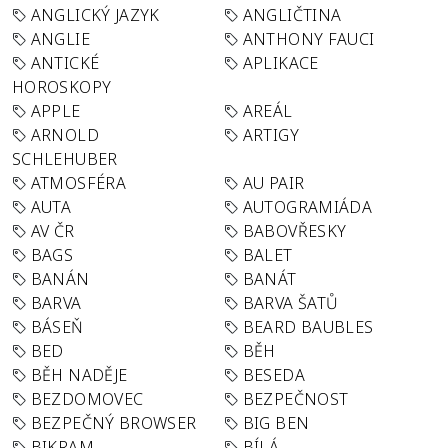
ANGLICKÝ JAZYK
ANGLIČTINA
ANGLIE
ANTHONY FAUCI
ANTICKÉ
APLIKACE
HOROSKOPY
APPLE
AREÁL
ARNOLD
ARTIGY
SCHLEHUBER
ATMOSFÉRA
AU PAIR
AUTA
AUTOGRAMIÁDA
AV ČR
BABOVŘESKY
BAGS
BALET
BANÁN
BANÁT
BARVA
BARVA ŠATŮ
BÁSEŇ
BEARD BAUBLES
BED
BĚH
BĚH NADĚJE
BESEDA
BEZDOMOVEC
BEZPEČNOST
BEZPEČNÝ BROWSER
BIG BEN
BIKRAM
BÍLÁ