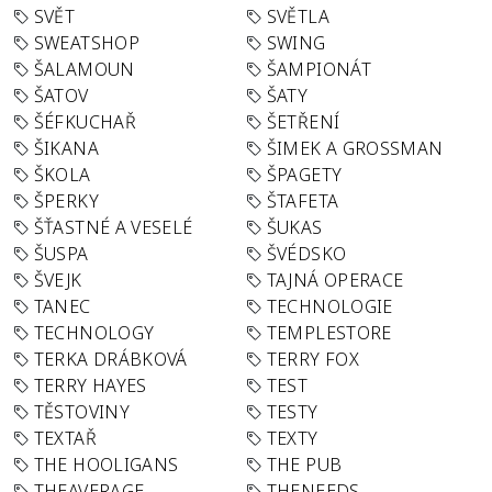
SVĚT
SVĚTLA
SWEATSHOP
SWING
ŠALAMOUN
ŠAMPIONÁT
ŠATOV
ŠATY
ŠÉFKUCHAŘ
ŠETŘENÍ
ŠIKANA
ŠIMEK A GROSSMAN
ŠKOLA
ŠPAGETY
ŠPERKY
ŠTAFETA
ŠŤASTNÉ A VESELÉ
ŠUKAS
ŠUSPA
ŠVÉDSKO
ŠVEJK
TAJNÁ OPERACE
TANEC
TECHNOLOGIE
TECHNOLOGY
TEMPLESTORE
TERKA DRÁBKOVÁ
TERRY FOX
TERRY HAYES
TEST
TĚSTOVINY
TESTY
TEXTAŘ
TEXTY
THE HOOLIGANS
THE PUB
THEAVERAGE
THENEEDS