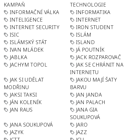
KAMPAŇ
TECHNOLOGIE
INFORMAČNÍ VÁLKA
INFORMATIKA
INTELIGENCE
INTERNET
INTERNET SECURITY
IRON STUDENT
ISIC
ISLÁM
ISLÁMSKÝ STÁT
ISLAND
IVAN MLÁDEK
JÁ POUTNÍK
JABLKA
JACK ROZPAROVAČ
JACHYM TOPOL
JAK SE CHRÁNIT NA
INTERNETU
JAK SI UDĚLAT
JAKOU MAJÍ ŠATY
MODŘINU
BARVU
JAKSI TAKSI
JAN JANDA
JÁN KOLENÍK
JAN PALACH
JAN RAUS
JANA GIA
SOUKUPOVÁ
JANA SOUKUPOVÁ
JARO
JAZYK
JAZZ
JCTT
JCU