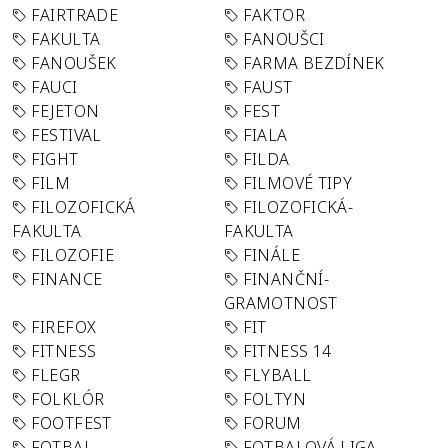
FAIRTRADE
FAKTOR
FAKULTA
FANOUŠCI
FANOUŠEK
FARMA BEZDÍNEK
FAUCI
FAUST
FEJETON
FEST
FESTIVAL
FIALA
FIGHT
FILDA
FILM
FILMOVÉ TIPY
FILOZOFICKÁ
FILOZOFICKÁ-
FAKULTA
FAKULTA
FILOZOFIE
FINÁLE
FINANCE
FINANČNÍ-
GRAMOTNOST
FIREFOX
FIT
FITNESS
FITNESS 14
FLEGR
FLYBALL
FOLKLÓR
FOLTYN
FOOTFEST
FORUM
FOTBAL
FOTBALOVÁ LIGA