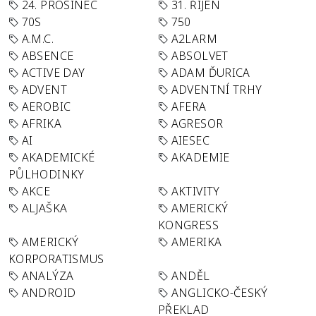
24. PROSINEC
31. ŘÍJEN
70S
750
A.M.C.
A2LARM
ABSENCE
ABSOLVET
ACTIVE DAY
ADAM ĎURICA
ADVENT
ADVENTNÍ TRHY
AEROBIC
AFERA
AFRIKA
AGRESOR
AI
AIESEC
AKADEMICKÉ
AKADEMIE
PŮLHODINKY
AKCE
AKTIVITY
ALJAŠKA
AMERICKÝ
KONGRESS
AMERICKÝ
AMERIKA
KORPORATISMUS
ANALÝZA
ANDĚL
ANDROID
ANGLICKO-ČESKÝ
PŘEKLAD