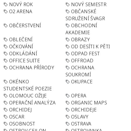
NOVÝ ROK
NOVÝ SEMESTR
O2 ARENA
OBČANSKÉ
SDRUŽENÍ ŠVAGR
OBČERSTVENÍ
OBCHODNÍ
AKADEMIE
OBLEČENÍ
OBRAZY
OČKOVÁNÍ
OD DESÍTI K PĚTI
ODKLÁDÁNÍ
ODPAD FEST
OFFICE SUITE
OFFROAD
OCHRANA PŘÍRODY
OCHRANA
SOUKROMÍ
OKÉNKO
OKUPACE
STUDENTSKÉ POEZIE
OLOMOUC OŽIJE
OPERA
OPERAČNÍ ANALÝZA
ORGANIC MAPS
ORCHIDEJ
ORCHIDEJE
OSCAR
OSLAVY
OSOBNOST
OSTRAVA
OSTROV CEJLON
OSTROVANKA