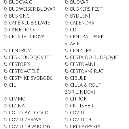
BUDOVA C
BUDVAR
BUDWEISER BUDVAR
BUSKERS FEST
BUSKING
BYDLENÍ
CAFÉ KLUB SLAVIE
CALENDAR
CANICROSS
CD
CECÍLIE JÍLKOVÁ
CENTRAL PARK
SLAVIE
CENTRUM
CENZURA
CESKEBUDEJOVICE
CESTA DO BUDĚJOVIC
CESTOPIS
CESTOVÁNÍ
CESTOVATELÉ
CESTOVNÍ RUCH
CESTY KE SVOBODĚ
CIBULE
CÍL
CILLA & ROLF
BÖRJLINDOVI
CIMMO
CITRON
CIZINA
CK FISHER
CO TO BYL COVID
COVID
COVID ZPRÁVA
COVID-19
COVID-19 VAKCÍNY
CREEPYPASTA