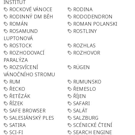
INSTITUT
ROCKOVÉ VÁNOCE
RODINA
RODINNÝ DM BĚH
RODODENDRON
ROMÁN
ROMAN POLANSKI
ROSAMUND
ROSTLINY
LUPTONOVÁ
ROSTOCK
ROZHLAS
ROZHODOVACÍ
ROZHOVOR
PARALÝZA
ROZSVÍCENÍ
RÜGEN
VÁNOČNÍHO STROMU
RUM
RUMUNSKO
ŘECKO
ŘEMESLO
ŘETĚZÁK
ŘÍJEN
ŘÍZEK
SAFARI
SAFE BROWSER
SALÁT
SALESIÁNSKÝ PLES
SALZBURG
SATIRA
SCÉNICKÉ ČTENÍ
SCI-FI
SEARCH ENGINE