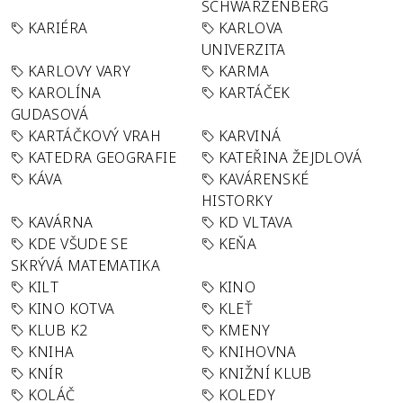
SCHWARZENBERG
KARIÉRA
KARLOVA
UNIVERZITA
KARLOVY VARY
KARMA
KAROLÍNA
KARTÁČEK
GUDASOVÁ
KARTÁČKOVÝ VRAH
KARVINÁ
KATEDRA GEOGRAFIE
KATEŘINA ŽEJDLOVÁ
KÁVA
KAVÁRENSKÉ
HISTORKY
KAVÁRNA
KD VLTAVA
KDE VŠUDE SE
KEŇA
SKRÝVÁ MATEMATIKA
KILT
KINO
KINO KOTVA
KLEŤ
KLUB K2
KMENY
KNIHA
KNIHOVNA
KNÍR
KNIŽNÍ KLUB
KOLÁČ
KOLEDY