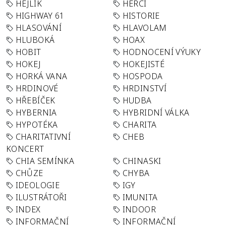
HEJLÍK
HERCI
HIGHWAY 61
HISTORIE
HLASOVÁNÍ
HLAVOLAM
HLUBOKÁ
HOAX
HOBIT
HODNOCENÍ VÝUKY
HOKEJ
HOKEJISTÉ
HORKÁ VANA
HOSPODA
HRDINOVÉ
HRDINSTVÍ
HŘEBÍČEK
HUDBA
HYBERNIA
HYBRIDNÍ VÁLKA
HYPOTÉKA
CHARITA
CHARITATIVNÍ
CHEB
KONCERT
CHIA SEMÍNKA
CHINASKI
CHŮZE
CHYBA
IDEOLOGIE
IGY
ILUSTRÁTOŘI
IMUNITA
INDEX
INDOOR
INFORMAČNÍ
INFORMAČNÍ