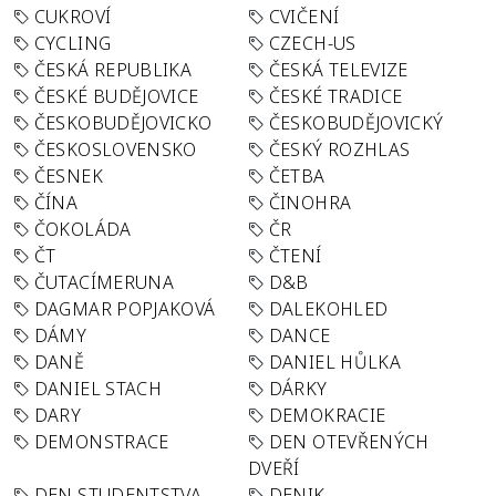
CUKROVÍ
CVIČENÍ
CYCLING
CZECH-US
ČESKÁ REPUBLIKA
ČESKÁ TELEVIZE
ČESKÉ BUDĚJOVICE
ČESKÉ TRADICE
ČESKOBUDĚJOVICKO
ČESKOBUDĚJOVICKÝ
ČESKOSLOVENSKO
ČESKÝ ROZHLAS
ČESNEK
ČETBA
ČÍNA
ČINOHRA
ČOKOLÁDA
ČR
ČT
ČTENÍ
ČUTACÍMERUNA
D&B
DAGMAR POPJAKOVÁ
DALEKOHLED
DÁMY
DANCE
DANĚ
DANIEL HŮLKA
DANIEL STACH
DÁRKY
DARY
DEMOKRACIE
DEMONSTRACE
DEN OTEVŘENÝCH
DVEŘÍ
DEN STUDENTSTVA
DENIK