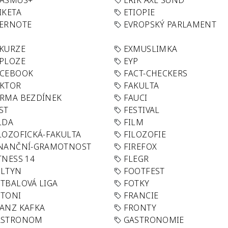
RASMUS+
ERIK AXL SUND
IKETA
ETIOPIE
VERNOTE
EVROPSKÝ PARLAMENT
KURZE
EXMUSLIMKA
PLOZE
EYP
ACEBOOK
FACT-CHECKERS
AKTOR
FAKULTA
RMA BEZDÍNEK
FAUCI
ST
FESTIVAL
LDA
FILM
LOZOFICKÁ-FAKULTA
FILOZOFIE
INANČNÍ-GRAMOTNOST
FIREFOX
TNESS 14
FLEGR
OLTYN
FOOTFEST
TBALOVÁ LIGA
FOTKY
OTONI
FRANCIE
ANZ KAFKA
FRONTY
ASTRONOM
GASTRONOMIE