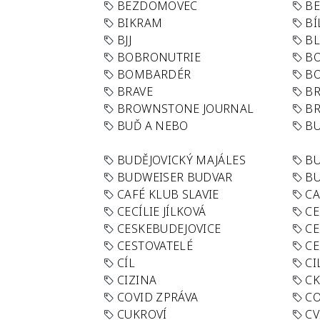
BEZDOMOVEC
B
BIKRAM
BÍ
BJJ
BL
BOBRONUTRIE
B
BOMBARDÉR
BO
BRAVE
BR
BROWNSTONE JOURNAL
B
BUĎ A NEBO
BU
BUDĚJOVICKÝ MAJÁLES
B
BUDWEISER BUDVAR
BU
CAFÉ KLUB SLAVIE
C
CECÍLIE JÍLKOVÁ
CE
CESKEBUDEJOVICE
CE
CESTOVATELÉ
CE
CÍL
CI
CIZINA
CK
COVID ZPRÁVA
CO
CUKROVÍ
CV