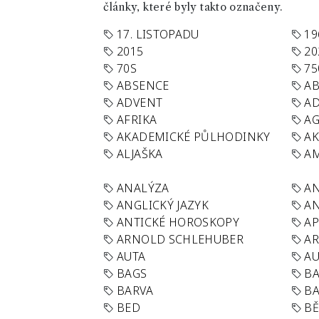
články, které byly takto označeny.
17. LISTOPADU
19
2015
20
70S
75
ABSENCE
AB
ADVENT
AD
AFRIKA
A
AKADEMICKÉ PŮLHODINKY
A
ALJAŠKA
AM
ANALÝZA
A
ANGLICKÝ JAZYK
AN
ANTICKÉ HOROSKOPY
AP
ARNOLD SCHLEHUBER
AR
AUTA
A
BAGS
BA
BARVA
BA
BED
B