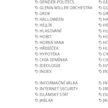
GENDER-POLITICS
G
GLENN MILLER ORCHESTRA
GO
GROK
GR
HALLOWEEN
HA
HEJLÍK
HE
HLASOVÁNÍ
H
HOBIT
H
HORKÁ VANA
H
HŘEBÍČEK
H
HYPOTÉKA
CH
CHIA SEMÍNKA
CH
IDEOLOGIE
IG
INDEX
I
INFORMAČNÍ VÁLKA
IN
INTERNET SECURITY
IR
ISLÁMSKÝ STÁT
IS
JABLKA
JA