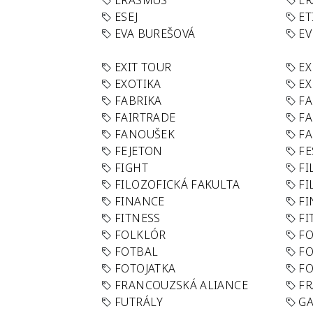
ERASMUS
E
ESEJ
ET
EVA BUREŠOVÁ
E
EXIT TOUR
EX
EXOTIKA
EX
FABRIKA
F
FAIRTRADE
F
FANOUŠEK
FA
FEJETON
FE
FIGHT
FI
FILOZOFICKÁ FAKULTA
FI
FINANCE
F
FITNESS
FI
FOLKLÓR
F
FOTBAL
FO
FOTOJATKA
F
FRANCOUZSKÁ ALIANCE
FR
FUTRÁLY
G