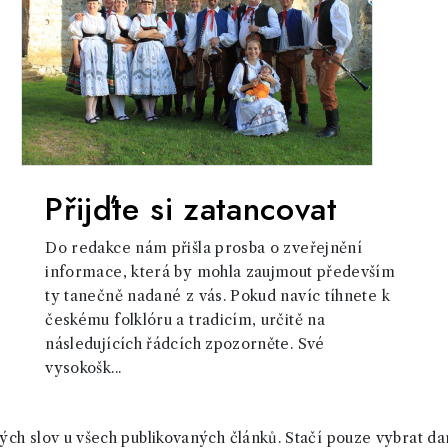
Přijďte si zatancovat
Do redakce nám přišla prosba o zveřejnění
informace, která by mohla zaujmout především
ty tanečně nadané z vás. Pokud navíc tíhnete k
českému folklóru a tradicím, určitě na
následujících řádcích zpozorněte. Své
vysokošk...
ch slov u všech publikovaných článků. Stačí pouze vybrat da