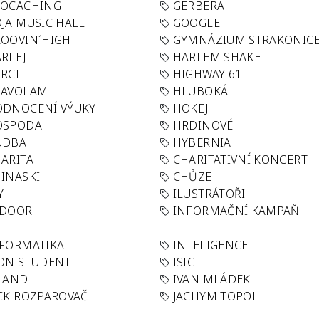
EOCACHING
GERBERA
JA MUSIC HALL
GOOGLE
OOVIN´HIGH
GYMNÁZIUM STRAKONIC
RLEJ
HARLEM SHAKE
RCI
HIGHWAY 61
LAVOLAM
HLUBOKÁ
ODNOCENÍ VÝUKY
HOKEJ
OSPODA
HRDINOVÉ
UDBA
HYBERNIA
ARITA
CHARITATIVNÍ KONCERT
INASKI
CHŮZE
Y
ILUSTRÁTOŘI
NDOOR
INFORMAČNÍ KAMPAŇ
FORMATIKA
INTELIGENCE
ON STUDENT
ISIC
LAND
IVAN MLÁDEK
CK ROZPAROVAČ
JACHYM TOPOL