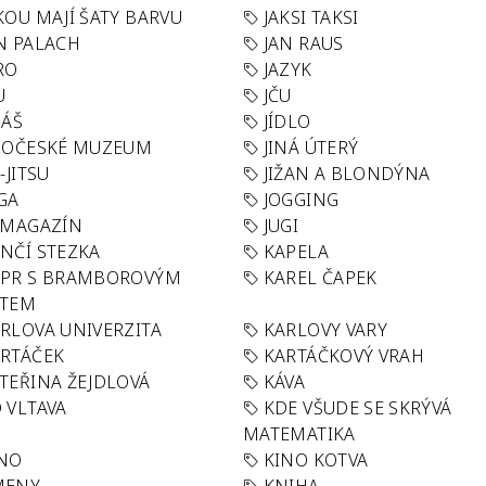
KOU MAJÍ ŠATY BARVU
JAKSI TAKSI
N PALACH
JAN RAUS
RO
JAZYK
U
JČU
DÁŠ
JÍDLO
HOČESKÉ MUZEUM
JINÁ ÚTERÝ
U-JITSU
JIŽAN A BLONDÝNA
GA
JOGGING
 MAGAZÍN
JUGI
NČÍ STEZKA
KAPELA
APR S BRAMBOROVÝM
KAREL ČAPEK
ÁTEM
RLOVA UNIVERZITA
KARLOVY VARY
RTÁČEK
KARTÁČKOVÝ VRAH
TEŘINA ŽEJDLOVÁ
KÁVA
 VLTAVA
KDE VŠUDE SE SKRÝVÁ
MATEMATIKA
INO
KINO KOTVA