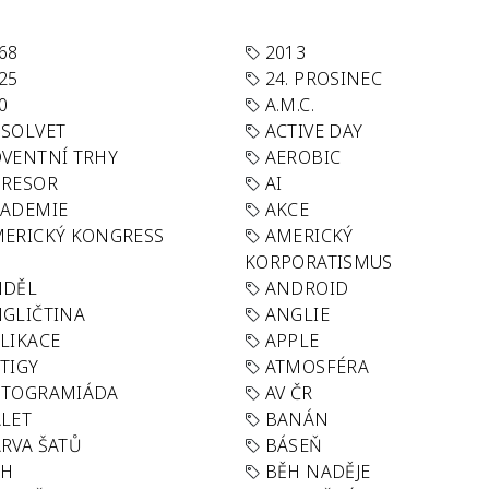
68
2013
25
24. PROSINEC
0
A.M.C.
SOLVET
ACTIVE DAY
VENTNÍ TRHY
AEROBIC
GRESOR
AI
KADEMIE
AKCE
ERICKÝ KONGRESS
AMERICKÝ
KORPORATISMUS
NDĚL
ANDROID
GLIČTINA
ANGLIE
LIKACE
APPLE
TIGY
ATMOSFÉRA
UTOGRAMIÁDA
AV ČR
LET
BANÁN
RVA ŠATŮ
BÁSEŇ
ĚH
BĚH NADĚJE