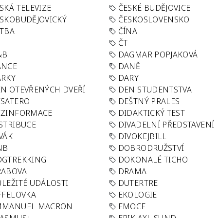
SKÁ TELEVIZE
ČESKÉ BUDĚJOVICE
SKOBUDĚJOVICKÝ
ČESKOSLOVENSKO
TBA
ČÍNA
R
ČT
&B
DAGMAR POPJAKOVÁ
ANCE
DANĚ
ÁRKY
DARY
N OTEVŘENÝCH DVEŘÍ
DEN STUDENTSTVA
SATERO
DEŠTNÝ PRALES
EZINFORMACE
DIDAKTICKÝ TEST
STRIBUCE
DIVADELNÍ PŘEDSTAVENÍ
VÁK
DIVOKEJBILL
NB
DOBRODRUŽSTVÍ
OGTREKKING
DOKONALÉ TICHO
RABOVA
DRAMA
LEŽITÉ UDÁLOSTI
DUTERTRE
FFELOVKA
EKOLOGIE
MMANUEL MACRON
EMOCE