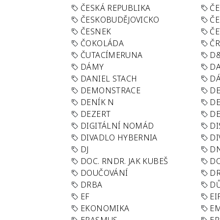
ČESKÁ REPUBLIKA
ČE
ČESKOBUDĚJOVICKO
ČE
ČESNEK
ČE
ČOKOLÁDA
Č
ČUTACÍMERUNA
D
DÁMY
D
DANIEL STACH
D
DEMONSTRACE
DE
DENÍK N
DE
DEZERT
D
DIGITÁLNÍ NOMÁD
DI
DIVADLO HYBERNIA
DI
DJ
D
DOC. RNDR. JAK KUBEŠ
D
DOUČOVÁNÍ
D
DRBA
DŮ
EF
EI
EKONOMIKA
E