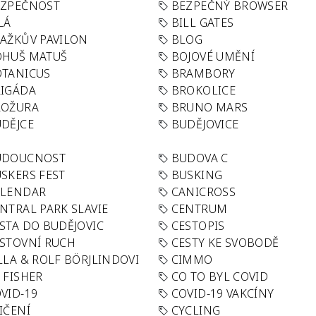
EZPEČNOST
BEZPEČNÝ BROWSER
LÁ
BILL GATES
AŽKŮV PAVILON
BLOG
OHUŠ MATUŠ
BOJOVÉ UMĚNÍ
TANICUS
BRAMBORY
IGÁDA
BROKOLICE
ROŽURA
BRUNO MARS
DĚJCE
BUDĚJOVICE
UDOUCNOST
BUDOVA C
SKERS FEST
BUSKING
ALENDAR
CANICROSS
NTRAL PARK SLAVIE
CENTRUM
STA DO BUDĚJOVIC
CESTOPIS
STOVNÍ RUCH
CESTY KE SVOBODĚ
LLA & ROLF BÖRJLINDOVI
CIMMO
 FISHER
CO TO BYL COVID
VID-19
COVID-19 VAKCÍNY
IČENÍ
CYCLING