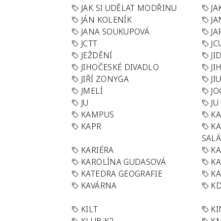
JAK SI UDĚLAT MODŘINU
JA
JÁN KOLENÍK
JA
JANA SOUKUPOVÁ
JA
JCTT
JC
JEŽDĚNÍ
JI
JIHOČESKÉ DIVADLO
JI
JIŘÍ ZONYGA
JI
JMELÍ
JO
JU
JU
KAMPUS
KA
KAPR
K
SAL
KARIÉRA
KA
KAROLÍNA GUDASOVÁ
KA
KATEDRA GEOGRAFIE
KA
KAVÁRNA
KD
KILT
K