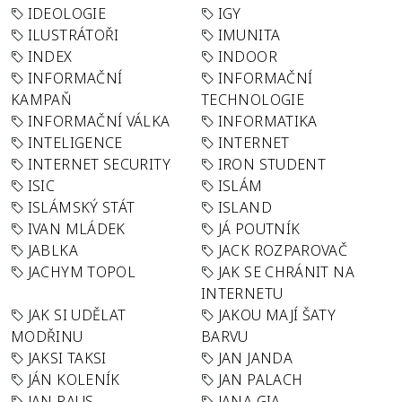
IDEOLOGIE
IGY
ILUSTRÁTOŘI
IMUNITA
INDEX
INDOOR
INFORMAČNÍ
INFORMAČNÍ
KAMPAŇ
TECHNOLOGIE
INFORMAČNÍ VÁLKA
INFORMATIKA
INTELIGENCE
INTERNET
INTERNET SECURITY
IRON STUDENT
ISIC
ISLÁM
ISLÁMSKÝ STÁT
ISLAND
IVAN MLÁDEK
JÁ POUTNÍK
JABLKA
JACK ROZPAROVAČ
JACHYM TOPOL
JAK SE CHRÁNIT NA
INTERNETU
JAK SI UDĚLAT
JAKOU MAJÍ ŠATY
MODŘINU
BARVU
JAKSI TAKSI
JAN JANDA
JÁN KOLENÍK
JAN PALACH
JAN RAUS
JANA GIA