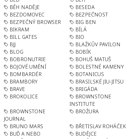
BĚH NADĚJE
BESEDA
BEZDOMOVEC
BEZPEČNOST
BEZPEČNÝ BROWSER
BIG BEN
BIKRAM
BÍLÁ
BILL GATES
BIO
BJJ
BLAŽKŮV PAVILON
BLOG
BOBÍK
BOBRONUTRIE
BOHUŠ MATUŠ
BOJOVÉ UMĚNÍ
BOLESTNÉ KAMENY
BOMBARDÉR
BOTANICUS
BRAMBORY
BRASILSKÉ JIU-JITSU
BRAVE
BRIGÁDA
BROKOLICE
BROWNSTONE
INSTITUTE
BROWNSTONE
BROŽURA
JOURNAL
BRUNO MARS
BŘETISLAV ROHÁČEK
BUĎ A NEBO
BUDĚJCE