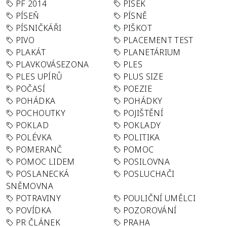
PF 2014
PÍSEK
PÍSEŇ
PÍSNĚ
PÍSNIČKÁŘI
PIŠKOT
PIVO
PLACEMENT TEST
PLAKÁT
PLANETÁRIUM
PLAVKOVÁSEZONA
PLES
PLES UPÍRŮ
PLUS SIZE
POČASÍ
POEZIE
POHÁDKA
POHÁDKY
POCHOUTKY
POJIŠTĚNÍ
POKLAD
POKLADY
POLÉVKA
POLITIKA
POMERANČ
POMOC
POMOC LIDEM
POSILOVNA
POSLANECKÁ
POSLUCHAČI
SNĚMOVNA
POTRAVINY
POULIČNÍ UMĚLCI
POVÍDKA
POZOROVÁNÍ
PR ČLÁNEK
PRAHA