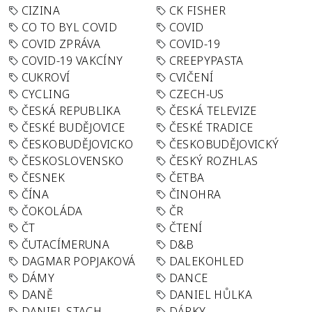
CIZINA
CK FISHER
CO TO BYL COVID
COVID
COVID ZPRÁVA
COVID-19
COVID-19 VAKCÍNY
CREEPYPASTA
CUKROVÍ
CVIČENÍ
CYCLING
CZECH-US
ČESKÁ REPUBLIKA
ČESKÁ TELEVIZE
ČESKÉ BUDĚJOVICE
ČESKÉ TRADICE
ČESKOBUDĚJOVICKO
ČESKOBUDĚJOVICKÝ
ČESKOSLOVENSKO
ČESKÝ ROZHLAS
ČESNEK
ČETBA
ČÍNA
ČINOHRA
ČOKOLÁDA
ČR
ČT
ČTENÍ
ČUTACÍMERUNA
D&B
DAGMAR POPJAKOVÁ
DALEKOHLED
DÁMY
DANCE
DANĚ
DANIEL HŮLKA
DANIEL STACH
DÁRKY