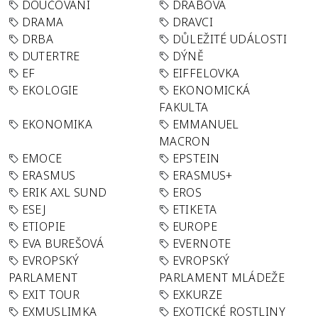
DOUČOVÁNÍ
DRABOVA
DRAMA
DRAVCI
DRBA
DŮLEŽITÉ UDÁLOSTI
DUTERTRE
DÝNĚ
EF
EIFFELOVKA
EKOLOGIE
EKONOMICKÁ
FAKULTA
EKONOMIKA
EMMANUEL
MACRON
EMOCE
EPSTEIN
ERASMUS
ERASMUS+
ERIK AXL SUND
EROS
ESEJ
ETIKETA
ETIOPIE
EUROPE
EVA BUREŠOVÁ
EVERNOTE
EVROPSKÝ
EVROPSKÝ
PARLAMENT
PARLAMENT MLÁDEŽE
EXIT TOUR
EXKURZE
EXMUSLIMKA
EXOTICKÉ ROSTLINY