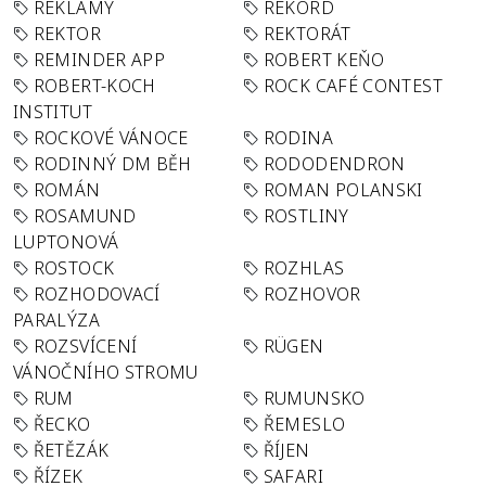
REKLAMY
REKORD
REKTOR
REKTORÁT
REMINDER APP
ROBERT KEŇO
ROBERT-KOCH
ROCK CAFÉ CONTEST
INSTITUT
ROCKOVÉ VÁNOCE
RODINA
RODINNÝ DM BĚH
RODODENDRON
ROMÁN
ROMAN POLANSKI
ROSAMUND
ROSTLINY
LUPTONOVÁ
ROSTOCK
ROZHLAS
ROZHODOVACÍ
ROZHOVOR
PARALÝZA
ROZSVÍCENÍ
RÜGEN
VÁNOČNÍHO STROMU
RUM
RUMUNSKO
ŘECKO
ŘEMESLO
ŘETĚZÁK
ŘÍJEN
ŘÍZEK
SAFARI