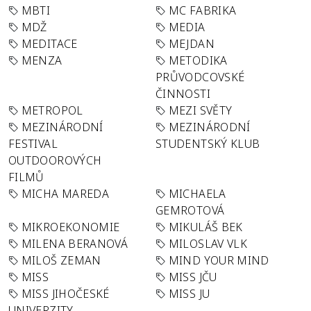
MBTI
MC FABRIKA
MDŽ
MEDIA
MEDITACE
MEJDAN
MENZA
METODIKA
PRŮVODCOVSKÉ
ČINNOSTI
METROPOL
MEZI SVĚTY
MEZINÁRODNÍ
MEZINÁRODNÍ
FESTIVAL
STUDENTSKÝ KLUB
OUTDOOROVÝCH
FILMŮ
MICHA MAREDA
MICHAELA
GEMROTOVÁ
MIKROEKONOMIE
MIKULÁŠ BEK
MILENA BERANOVÁ
MILOSLAV VLK
MILOŠ ZEMAN
MIND YOUR MIND
MISS
MISS JČU
MISS JIHOČESKÉ
MISS JU
UNIVERZITY