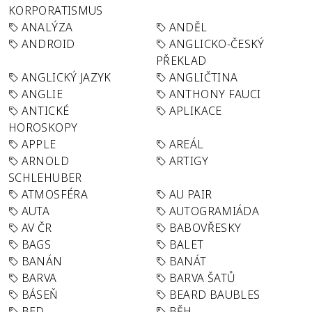
KORPORATISMUS
ANALÝZA
ANDĚL
ANDROID
ANGLICKO-ČESKÝ
PŘEKLAD
ANGLICKÝ JAZYK
ANGLIČTINA
ANGLIE
ANTHONY FAUCI
ANTICKÉ
APLIKACE
HOROSKOPY
APPLE
AREÁL
ARNOLD
ARTIGY
SCHLEHUBER
ATMOSFÉRA
AU PAIR
AUTA
AUTOGRAMIÁDA
AV ČR
BABOVŘESKY
BAGS
BALET
BANÁN
BANÁT
BARVA
BARVA ŠATŮ
BÁSEŇ
BEARD BAUBLES
BED
BĚH