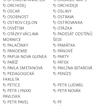
ORCHIDEJ
ORCHIDEJE
OSCAR
OSLAVY
OSOBNOST
OSTRAVA
OSTROV CEJLON
OSTROVANKA
OSVĚTIM
OTÁZKA
OTÁZKY VÁCLAVA
PADESÁT ODSTÍNŮ
MORAVCE
ŠEDI
PALAČINKY
PAMÁTKA
PANDEMIE
PÁNOVÉ
PAPUA NOVA GUINEA
PARTY
PAŘÍŽ
PÁTEK
PAVLA SMETANOVÁ
PAVLÍNA BITAROVÁ
PEDAGOGICKÁ
PENÍZE
FAKULTA
PETICE
PETR LUDWIG
PETR LYNXXI
PETR NOVÁK
PAVLISKA
PETR PAVEL
PF