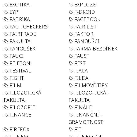
EXOTIKA
EXPLOZE
EYP
F-DROID
FABRIKA
FACEBOOK
FACT-CHECKERS
FAIR LIST
FAIRTRADE
FAKTOR
FAKULTA
FANOUŠCI
FANOUŠEK
FARMA BEZDÍNEK
FAUCI
FAUST
FEJETON
FEST
FESTIVAL
FIALA
FIGHT
FILDA
FILM
FILMOVÉ TIPY
FILOZOFICKÁ
FILOZOFICKÁ-
FAKULTA
FAKULTA
FILOZOFIE
FINÁLE
FINANCE
FINANČNÍ-
GRAMOTNOST
FIREFOX
FIT
FITNESS
FITNESS 14