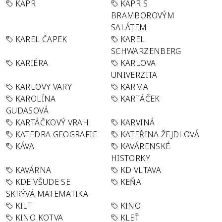
KAPR
KAPR S
BRAMBOROVÝM
SALÁTEM
KAREL ČAPEK
KAREL
SCHWARZENBERG
KARIÉRA
KARLOVA
UNIVERZITA
KARLOVY VARY
KARMA
KAROLÍNA
KARTÁČEK
GUDASOVÁ
KARTÁČKOVÝ VRAH
KARVINÁ
KATEDRA GEOGRAFIE
KATEŘINA ŽEJDLOVÁ
KÁVA
KAVÁRENSKÉ
HISTORKY
KAVÁRNA
KD VLTAVA
KDE VŠUDE SE
KEŇA
SKRÝVÁ MATEMATIKA
KILT
KINO
KINO KOTVA
KLEŤ