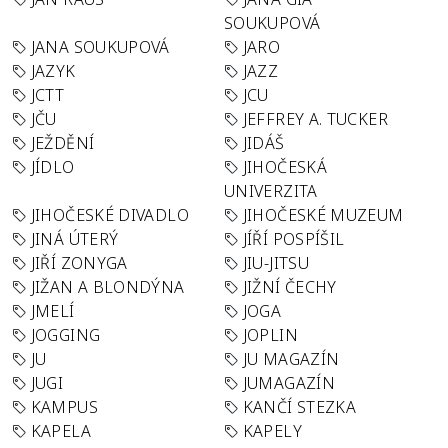
SOUKUPOVÁ
JANA SOUKUPOVÁ
JARO
JAZYK
JAZZ
JCTT
JCU
JČU
JEFFREY A. TUCKER
JEŽDĚNÍ
JIDÁŠ
JÍDLO
JIHOČESKÁ
UNIVERZITA
JIHOČESKÉ DIVADLO
JIHOČESKÉ MUZEUM
JINÁ ÚTERÝ
JÍŘÍ POSPÍŠIL
JIŘÍ ZONYGA
JIU-JITSU
JIŽAN A BLONDÝNA
JIŽNÍ ČECHY
JMELÍ
JOGA
JOGGING
JOPLIN
JU
JU MAGAZÍN
JUGI
JUMAGAZÍN
KAMPUS
KANČÍ STEZKA
KAPELA
KAPELY