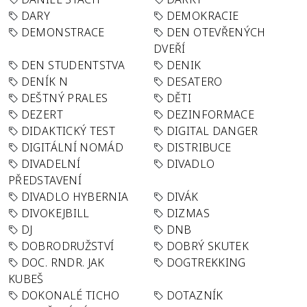
DARY
DEMOKRACIE
DEMONSTRACE
DEN OTEVŘENÝCH
DVEŘÍ
DEN STUDENTSTVA
DENIK
DENÍK N
DESATERO
DEŠTNÝ PRALES
DĚTI
DEZERT
DEZINFORMACE
DIDAKTICKÝ TEST
DIGITAL DANGER
DIGITÁLNÍ NOMÁD
DISTRIBUCE
DIVADELNÍ
DIVADLO
PŘEDSTAVENÍ
DIVADLO HYBERNIA
DIVÁK
DIVOKEJBILL
DIZMAS
DJ
DNB
DOBRODRUŽSTVÍ
DOBRÝ SKUTEK
DOC. RNDR. JAK
DOGTREKKING
KUBEŠ
DOKONALÉ TICHO
DOTAZNÍK