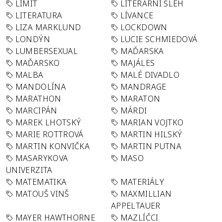
LIMIT
LITERÁRNÍ ŠLEH
LITERATURA
LÍVANCE
LIZA MARKLUND
LOCKDOWN
LONDÝN
LUCIE SCHMIEDOVÁ
LUMBERSEXUAL
MAĎARSKA
MAĎARSKO
MAJÁLES
MALBA
MALÉ DIVADLO
MANDOLÍNA
MANDRAGE
MARATHON
MARATON
MARCIPÁN
MÁRDI
MAREK LHOTSKÝ
MARIAN VOJTKO
MARIE ROTTROVÁ
MARTIN HILSKÝ
MARTIN KONVIČKA
MARTIN PUTNA
MASARYKOVA
MASO
UNIVERZITA
MATEMATIKA
MATERIÁLY
MATOUŠ VINŠ
MAXMILLIAN
APPELTAUER
MAYER HAWTHORNE
MAZLÍČCI