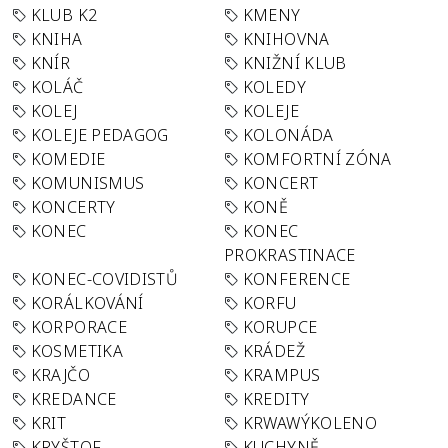
KLUB K2
KMENY
KNIHA
KNIHOVNA
KNÍR
KNIŽNÍ KLUB
KOLÁČ
KOLEDY
KOLEJ
KOLEJE
KOLEJE PEDAGOG
KOLONÁDA
KOMEDIE
KOMFORTNÍ ZÓNA
KOMUNISMUS
KONCERT
KONCERTY
KONĚ
KONEC
KONEC
PROKRASTINACE
KONEC-COVIDISTŮ
KONFERENCE
KORÁLKOVÁNÍ
KORFU
KORPORACE
KORUPCE
KOSMETIKA
KRÁDEŽ
KRAJČO
KRAMPUS
KREDANCE
KREDITY
KRIT
KRWAWÝKOLENO
KRYŠTOF
KUCHYNĚ