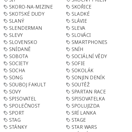
SKORO-NA-MIZINE
SKOŘICE
SKOTSKÉ DUDY
SLADKÉ
SLANÝ
SLÁVIE
SLENDERMAN
SLEVA
SLEVY
SLOVÁCI
SLOVENSKO
SMARTPHONES
SNÍDANĚ
SNÍH
SOBOTA
SOCIÁLNÍ VĚDY
SOCIETY
SOFIE
SOCHA
SOKOLÁK
SONG
SONJIN DENÍK
SOUBOJ FAKULT
SOUTĚŽ
SOVY
SPARTAN RACE
SPISOVATEL
SPISOVATELKA
SPOLEČNOST
SPOLUJIZDA
SPORT
SRÍ LANKA
STAG
STAGE
STÁNKY
STAR WARS