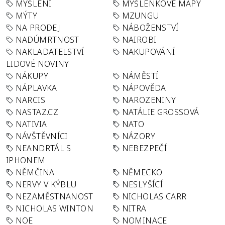
MYŠLENÍ
MYŠLENKOVÉ MAPY
MÝTY
MZUNGU
NA PRODEJ
NÁBOŽENSTVÍ
NADÚMRTNOST
NAIROBI
NAKLADATELSTVÍ
NAKUPOVÁNÍ
LIDOVÉ NOVINY
NÁKUPY
NÁMĚSTÍ
NÁPLAVKA
NÁPOVĚDA
NARCIS
NAROZENINY
NASTAZ.CZ
NATÁLIE GROSSOVÁ
NATIVIA
NATO
NÁVŠTĚVNÍCI
NÁZORY
NEANDRTÁL S
NEBEZPEČÍ
IPHONEM
NĚMČINA
NĚMECKO
NERVY V KÝBLU
NESLYŠÍCÍ
NEZAMĚSTNANOST
NICHOLAS CARR
NICHOLAS WINTON
NITRA
NOE
NOMINACE