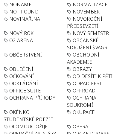
NONAME
NORMALIZACE
NOT FOUND
NOVEMBER
NOVINAŘINA
NOVOROČNÍ
PŘEDSEVZETÍ
NOVÝ ROK
NOVÝ SEMESTR
O2 ARENA
OBČANSKÉ
SDRUŽENÍ ŠVAGR
OBČERSTVENÍ
OBCHODNÍ
AKADEMIE
OBLEČENÍ
OBRAZY
OČKOVÁNÍ
OD DESÍTI K PĚTI
ODKLÁDÁNÍ
ODPAD FEST
OFFICE SUITE
OFFROAD
OCHRANA PŘÍRODY
OCHRANA
SOUKROMÍ
OKÉNKO
OKUPACE
STUDENTSKÉ POEZIE
OLOMOUC OŽIJE
OPERA
OPERAČNÍ ANALÝZA
ORGANIC MAPS