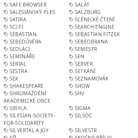
SAFE BROWSER
SALÁT
SALESIÁNSKÝ PLES
SALZBURG
SATIRA
SCÉNICKÉ ČTENÍ
SCI-FI
SEARCH ENGINE
SEBASTIAN
SEBASTIAN FITZEK
SEBEDŮVĚRA
SEBEOBRANA
SEDLÁCI
SEMESTR
SEMINÁŘE
SEN
SERIÁL
SERVER
SESTRA
SETKÁNÍ
SEX
SEZNAMOVÁK
SHAKESPEARE
SHOW
SHROMÁŽDĚNÍ
SHV
AKADEMICKÉ OBCE
SIBYLA
SIGMA
SILESIAN-SOCIETY-
SILSOC
FOR-SOLIDARITY
SILVERTAL A JOY
SILVESTR
SÍŤ
SKOČNÝ PŘÍLIV