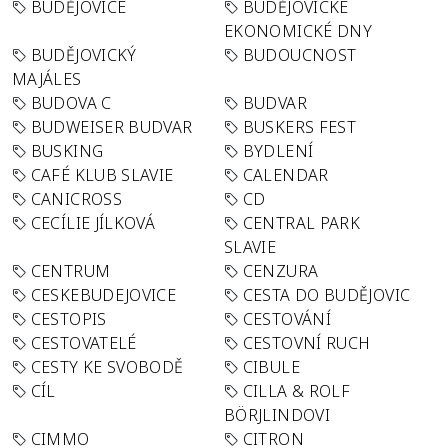
BUDĚJOVICE
BUDĚJOVICKÉ
EKONOMICKÉ DNY
BUDĚJOVICKÝ
BUDOUCNOST
MAJÁLES
BUDOVA C
BUDVAR
BUDWEISER BUDVAR
BUSKERS FEST
BUSKING
BYDLENÍ
CAFÉ KLUB SLAVIE
CALENDAR
CANICROSS
CD
CECÍLIE JÍLKOVÁ
CENTRAL PARK
SLAVIE
CENTRUM
CENZURA
CESKEBUDEJOVICE
CESTA DO BUDĚJOVIC
CESTOPIS
CESTOVÁNÍ
CESTOVATELÉ
CESTOVNÍ RUCH
CESTY KE SVOBODĚ
CIBULE
CÍL
CILLA & ROLF
BÖRJLINDOVI
CIMMO
CITRON