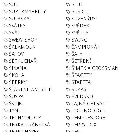
SUD
SUJU
SUPERMARKETY
SUŠICE
SUTAŠKA
SUVENÝRY
SVÁTKY
SVĚDEK
SVĚT
SVĚTLA
SWEATSHOP
SWING
ŠALAMOUN
ŠAMPIONÁT
ŠATOV
ŠATY
ŠÉFKUCHAŘ
ŠETŘENÍ
ŠIKANA
ŠIMEK A GROSSMAN
ŠKOLA
ŠPAGETY
ŠPERKY
ŠTAFETA
ŠŤASTNÉ A VESELÉ
ŠUKAS
ŠUSPA
ŠVÉDSKO
ŠVEJK
TAJNÁ OPERACE
TANEC
TECHNOLOGIE
TECHNOLOGY
TEMPLESTORE
TERKA DRÁBKOVÁ
TERRY FOX
TERRY HAYES
TEST