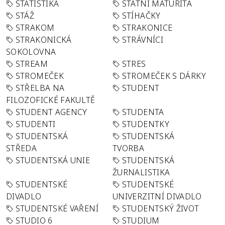
STATISTIKA
STÁTNÍ MATURITA
STÁŽ
STÍHAČKY
STRAKOM
STRAKONICE
STRAKONICKÁ
STRÁVNÍCI
SOKOLOVNA
STREAM
STRES
STROMEČEK
STROMEČEK S DÁRKY
STŘELBA NA
STUDENT
FILOZOFICKÉ FAKULTĚ
STUDENT AGENCY
STUDENTA
STUDENTI
STUDENTKY
STUDENTSKÁ
STUDENTSKÁ
STŘEDA
TVORBA
STUDENTSKÁ UNIE
STUDENTSKÁ
ŽURNALISTIKA
STUDENTSKÉ
STUDENTSKÉ
DIVADLO
UNIVERZITNÍ DIVADLO
STUDENTSKÉ VAŘENÍ
STUDENTSKÝ ŽIVOT
STUDIO 6
STUDIUM