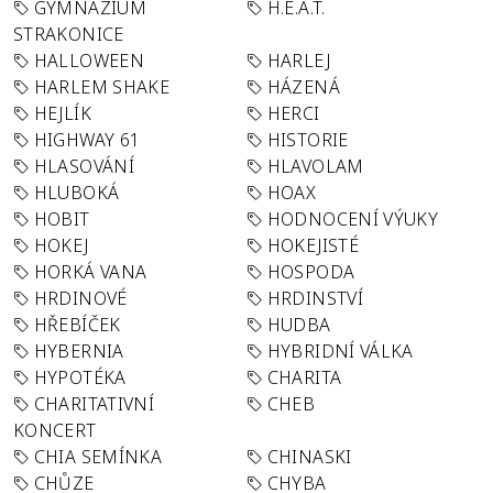
GYMNÁZIUM
H.E.A.T.
STRAKONICE
HALLOWEEN
HARLEJ
HARLEM SHAKE
HÁZENÁ
HEJLÍK
HERCI
HIGHWAY 61
HISTORIE
HLASOVÁNÍ
HLAVOLAM
HLUBOKÁ
HOAX
HOBIT
HODNOCENÍ VÝUKY
HOKEJ
HOKEJISTÉ
HORKÁ VANA
HOSPODA
HRDINOVÉ
HRDINSTVÍ
HŘEBÍČEK
HUDBA
HYBERNIA
HYBRIDNÍ VÁLKA
HYPOTÉKA
CHARITA
CHARITATIVNÍ
CHEB
KONCERT
CHIA SEMÍNKA
CHINASKI
CHŮZE
CHYBA