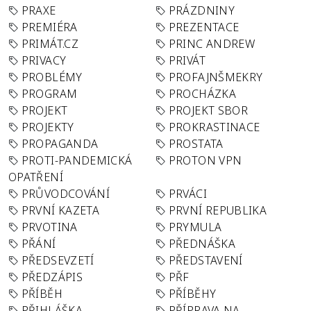
PRAXE
PRÁZDNINY
PREMIÉRA
PREZENTACE
PRIMÁT.CZ
PRINC ANDREW
PRIVACY
PRIVÁT
PROBLÉMY
PROFAJNŠMEKRY
PROGRAM
PROCHÁZKA
PROJEKT
PROJEKT SBOR
PROJEKTY
PROKRASTINACE
PROPAGANDA
PROSTATA
PROTI-PANDEMICKÁ
PROTON VPN
OPATŘENÍ
PRŮVODCOVÁNÍ
PRVÁCI
PRVNÍ KAZETA
PRVNÍ REPUBLIKA
PRVOTINA
PRYMULA
PŘÁNÍ
PŘEDNÁŠKA
PŘEDSEVZETÍ
PŘEDSTAVENÍ
PŘEDZÁPIS
PŘF
PŘÍBĚH
PŘÍBĚHY
PŘIHLÁŠKA
PŘÍPRAVA NA