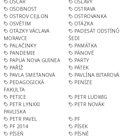
OSCAR
OSLAVY
OSOBNOST
OSTRAVA
OSTROV CEJLON
OSTROVANKA
OSVĚTIM
OTÁZKA
OTÁZKY VÁCLAVA
PADESÁT ODSTÍNŮ
MORAVCE
ŠEDI
PALAČINKY
PAMÁTKA
PANDEMIE
PÁNOVÉ
PAPUA NOVA GUINEA
PARTY
PAŘÍŽ
PÁTEK
PAVLA SMETANOVÁ
PAVLÍNA BITAROVÁ
PEDAGOGICKÁ
PENÍZE
FAKULTA
PETICE
PETR LUDWIG
PETR LYNXXI
PETR NOVÁK
PAVLISKA
PETR PAVEL
PF
PF 2014
PÍSEK
PÍSEŇ
PÍSNĚ