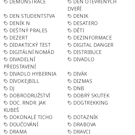
DEMONSTRACE
DEN OTEVŘENÝCH
DVEŘÍ
DEN STUDENTSTVA
DENIK
DENÍK N
DESATERO
DEŠTNÝ PRALES
DĚTI
DEZERT
DEZINFORMACE
DIDAKTICKÝ TEST
DIGITAL DANGER
DIGITÁLNÍ NOMÁD
DISTRIBUCE
DIVADELNÍ
DIVADLO
PŘEDSTAVENÍ
DIVADLO HYBERNIA
DIVÁK
DIVOKEJBILL
DIZMAS
DJ
DNB
DOBRODRUŽSTVÍ
DOBRÝ SKUTEK
DOC. RNDR. JAK
DOGTREKKING
KUBEŠ
DOKONALÉ TICHO
DOTAZNÍK
DOUČOVÁNÍ
DRABOVA
DRAMA
DRAVCI