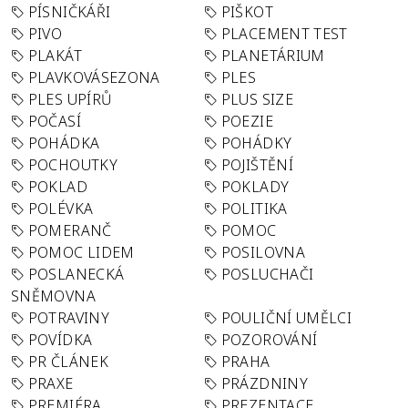
PÍSNIČKÁŘI
PIŠKOT
PIVO
PLACEMENT TEST
PLAKÁT
PLANETÁRIUM
PLAVKOVÁSEZONA
PLES
PLES UPÍRŮ
PLUS SIZE
POČASÍ
POEZIE
POHÁDKA
POHÁDKY
POCHOUTKY
POJIŠTĚNÍ
POKLAD
POKLADY
POLÉVKA
POLITIKA
POMERANČ
POMOC
POMOC LIDEM
POSILOVNA
POSLANECKÁ
POSLUCHAČI
SNĚMOVNA
POTRAVINY
POULIČNÍ UMĚLCI
POVÍDKA
POZOROVÁNÍ
PR ČLÁNEK
PRAHA
PRAXE
PRÁZDNINY
PREMIÉRA
PREZENTACE