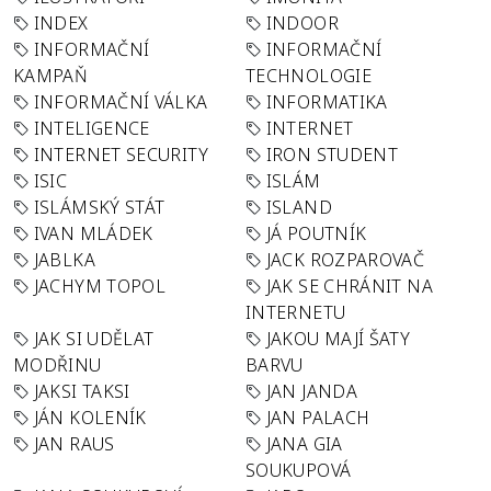
INDEX
INDOOR
INFORMAČNÍ
INFORMAČNÍ
KAMPAŇ
TECHNOLOGIE
INFORMAČNÍ VÁLKA
INFORMATIKA
INTELIGENCE
INTERNET
INTERNET SECURITY
IRON STUDENT
ISIC
ISLÁM
ISLÁMSKÝ STÁT
ISLAND
IVAN MLÁDEK
JÁ POUTNÍK
JABLKA
JACK ROZPAROVAČ
JACHYM TOPOL
JAK SE CHRÁNIT NA
INTERNETU
JAK SI UDĚLAT
JAKOU MAJÍ ŠATY
MODŘINU
BARVU
JAKSI TAKSI
JAN JANDA
JÁN KOLENÍK
JAN PALACH
JAN RAUS
JANA GIA
SOUKUPOVÁ