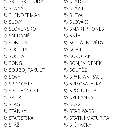
SKOTSKÉ DUDY
SLADKÉ
SLANÝ
SLÁVIE
SLENDERMAN
SLEVA
SLEVY
SLOVÁCI
SLOVENSKO
SMARTPHONES
SNÍDANĚ
SNÍH
SOBOTA
SOCIÁLNÍ VĚDY
SOCIETY
SOFIE
SOCHA
SOKOLÁK
SONG
SONJIN DENÍK
SOUBOJ FAKULT
SOUTĚŽ
SOVY
SPARTAN RACE
SPISOVATEL
SPISOVATELKA
SPOLEČNOST
SPOLUJIZDA
SPORT
SRÍ LANKA
STAG
STAGE
STÁNKY
STAR WARS
STATISTIKA
STÁTNÍ MATURITA
STÁŽ
STÍHAČKY