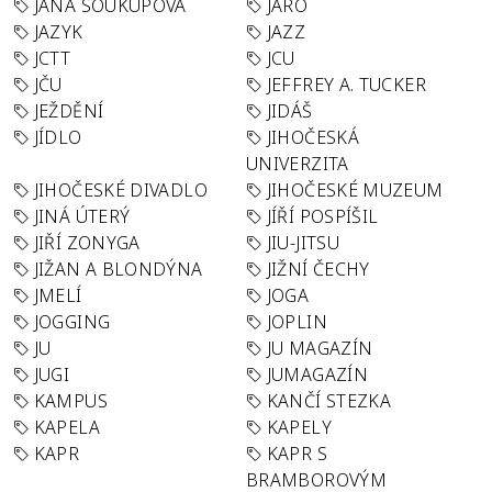
JANA SOUKUPOVÁ
JARO
JAZYK
JAZZ
JCTT
JCU
JČU
JEFFREY A. TUCKER
JEŽDĚNÍ
JIDÁŠ
JÍDLO
JIHOČESKÁ
UNIVERZITA
JIHOČESKÉ DIVADLO
JIHOČESKÉ MUZEUM
JINÁ ÚTERÝ
JÍŘÍ POSPÍŠIL
JIŘÍ ZONYGA
JIU-JITSU
JIŽAN A BLONDÝNA
JIŽNÍ ČECHY
JMELÍ
JOGA
JOGGING
JOPLIN
JU
JU MAGAZÍN
JUGI
JUMAGAZÍN
KAMPUS
KANČÍ STEZKA
KAPELA
KAPELY
KAPR
KAPR S
BRAMBOROVÝM