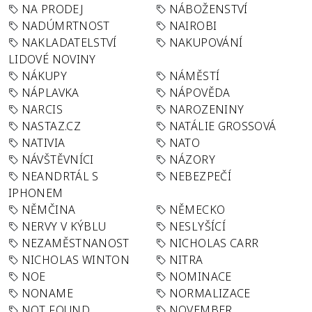
NA PRODEJ
NÁBOŽENSTVÍ
NADÚMRTNOST
NAIROBI
NAKLADATELSTVÍ
NAKUPOVÁNÍ
LIDOVÉ NOVINY
NÁKUPY
NÁMĚSTÍ
NÁPLAVKA
NÁPOVĚDA
NARCIS
NAROZENINY
NASTAZ.CZ
NATÁLIE GROSSOVÁ
NATIVIA
NATO
NÁVŠTĚVNÍCI
NÁZORY
NEANDRTÁL S
NEBEZPEČÍ
IPHONEM
NĚMČINA
NĚMECKO
NERVY V KÝBLU
NESLYŠÍCÍ
NEZAMĚSTNANOST
NICHOLAS CARR
NICHOLAS WINTON
NITRA
NOE
NOMINACE
NONAME
NORMALIZACE
NOT FOUND
NOVEMBER