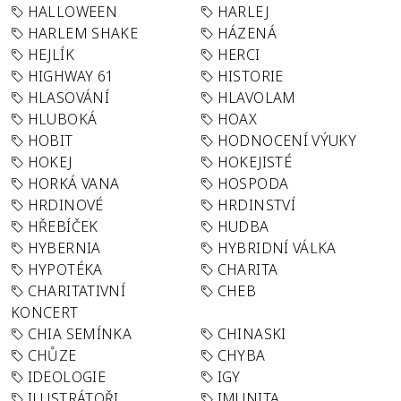
HALLOWEEN
HARLEJ
HARLEM SHAKE
HÁZENÁ
HEJLÍK
HERCI
HIGHWAY 61
HISTORIE
HLASOVÁNÍ
HLAVOLAM
HLUBOKÁ
HOAX
HOBIT
HODNOCENÍ VÝUKY
HOKEJ
HOKEJISTÉ
HORKÁ VANA
HOSPODA
HRDINOVÉ
HRDINSTVÍ
HŘEBÍČEK
HUDBA
HYBERNIA
HYBRIDNÍ VÁLKA
HYPOTÉKA
CHARITA
CHARITATIVNÍ
CHEB
KONCERT
CHIA SEMÍNKA
CHINASKI
CHŮZE
CHYBA
IDEOLOGIE
IGY
ILUSTRÁTOŘI
IMUNITA