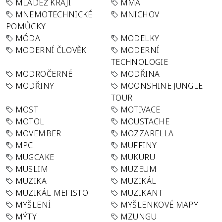
MLÁDEŽ KRAJI
MMA
MNEMOTECHNICKÉ
MNICHOV
POMŮCKY
MÓDA
MODELKY
MODERNÍ ČLOVĚK
MODERNÍ
TECHNOLOGIE
MODROČERNÉ
MODŘINA
MODŘINY
MOONSHINE JUNGLE
TOUR
MOST
MOTIVACE
MOTOL
MOUSTACHE
MOVEMBER
MOZZARELLA
MPC
MUFFINY
MUGCAKE
MUKURU
MUSLIM
MUZEUM
MUZIKA
MUZIKÁL
MUZIKÁL MEFISTO
MUZIKANT
MYŠLENÍ
MYŠLENKOVÉ MAPY
MÝTY
MZUNGU