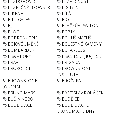
BEZDOMOVEC
BEZPEČNOST
BEZPEČNÝ BROWSER
BIG BEN
BIKRAM
BÍLÁ
BILL GATES
BIO
BJJ
BLAŽKŮV PAVILON
BLOG
BOBÍK
BOBRONUTRIE
BOHUŠ MATUŠ
BOJOVÉ UMĚNÍ
BOLESTNÉ KAMENY
BOMBARDÉR
BOTANICUS
BRAMBORY
BRASILSKÉ JIU-JITSU
BRAVE
BRIGÁDA
BROKOLICE
BROWNSTONE
INSTITUTE
BROWNSTONE
BROŽURA
JOURNAL
BRUNO MARS
BŘETISLAV ROHÁČEK
BUĎ A NEBO
BUDĚJCE
BUDĚJOVICE
BUDĚJOVICKÉ
EKONOMICKÉ DNY