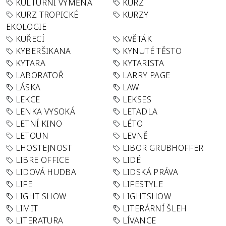
KULTURNÍ VÝMĚNA
KURZ
KURZ TROPICKÉ
KURZY
EKOLOGIE
KUŘECÍ
KVĚTÁK
KYBERŠIKANA
KYNUTÉ TĚSTO
KYTARA
KYTARISTA
LABORATOŘ
LARRY PAGE
LÁSKA
LAW
LEKCE
LEKSES
LENKA VYSOKÁ
LETADLA
LETNÍ KINO
LÉTO
LETOUN
LEVNĚ
LHOSTEJNOST
LIBOR GRUBHOFFER
LIBRE OFFICE
LIDÉ
LIDOVÁ HUDBA
LIDSKÁ PRÁVA
LIFE
LIFESTYLE
LIGHT SHOW
LIGHTSHOW
LIMIT
LITERÁRNÍ ŠLEH
LITERATURA
LÍVANCE