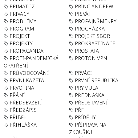
PRIMÁT.CZ
PRINC ANDREW
PRIVACY
PRIVÁT
PROBLÉMY
PROFAJNŠMEKRY
PROGRAM
PROCHÁZKA
PROJEKT
PROJEKT SBOR
PROJEKTY
PROKRASTINACE
PROPAGANDA
PROSTATA
PROTI-PANDEMICKÁ
PROTON VPN
OPATŘENÍ
PRŮVODCOVÁNÍ
PRVÁCI
PRVNÍ KAZETA
PRVNÍ REPUBLIKA
PRVOTINA
PRYMULA
PŘÁNÍ
PŘEDNÁŠKA
PŘEDSEVZETÍ
PŘEDSTAVENÍ
PŘEDZÁPIS
PŘF
PŘÍBĚH
PŘÍBĚHY
PŘIHLÁŠKA
PŘÍPRAVA NA
ZKOUŠKU