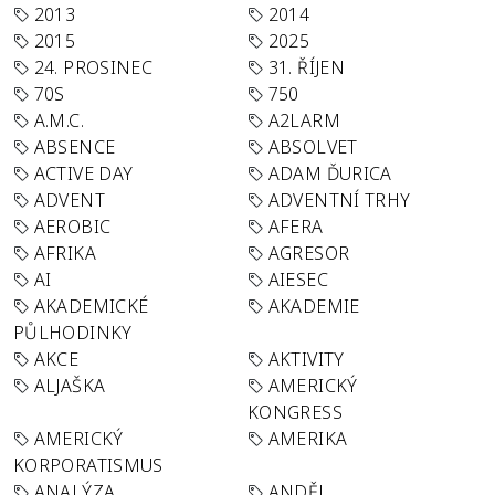
2013
2014
2015
2025
24. PROSINEC
31. ŘÍJEN
70S
750
A.M.C.
A2LARM
ABSENCE
ABSOLVET
ACTIVE DAY
ADAM ĎURICA
ADVENT
ADVENTNÍ TRHY
AEROBIC
AFERA
AFRIKA
AGRESOR
AI
AIESEC
AKADEMICKÉ
AKADEMIE
PŮLHODINKY
AKCE
AKTIVITY
ALJAŠKA
AMERICKÝ
KONGRESS
AMERICKÝ
AMERIKA
KORPORATISMUS
ANALÝZA
ANDĚL