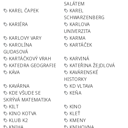
SALÁTEM
KAREL ČAPEK
KAREL
SCHWARZENBERG
KARIÉRA
KARLOVA
UNIVERZITA
KARLOVY VARY
KARMA
KAROLÍNA
KARTÁČEK
GUDASOVÁ
KARTÁČKOVÝ VRAH
KARVINÁ
KATEDRA GEOGRAFIE
KATEŘINA ŽEJDLOVÁ
KÁVA
KAVÁRENSKÉ
HISTORKY
KAVÁRNA
KD VLTAVA
KDE VŠUDE SE
KEŇA
SKRÝVÁ MATEMATIKA
KILT
KINO
KINO KOTVA
KLEŤ
KLUB K2
KMENY
KNIHA
KNIHOVNA