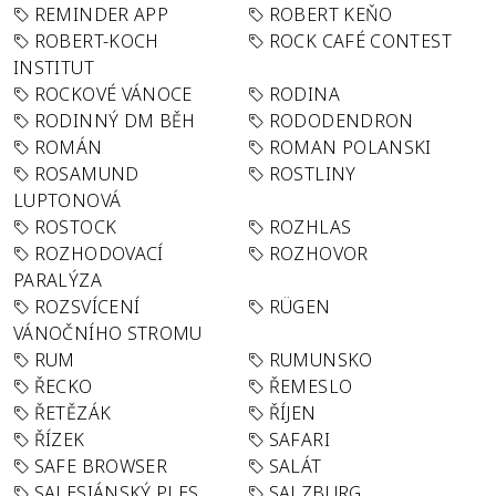
REMINDER APP
ROBERT KEŇO
ROBERT-KOCH
ROCK CAFÉ CONTEST
INSTITUT
ROCKOVÉ VÁNOCE
RODINA
RODINNÝ DM BĚH
RODODENDRON
ROMÁN
ROMAN POLANSKI
ROSAMUND
ROSTLINY
LUPTONOVÁ
ROSTOCK
ROZHLAS
ROZHODOVACÍ
ROZHOVOR
PARALÝZA
ROZSVÍCENÍ
RÜGEN
VÁNOČNÍHO STROMU
RUM
RUMUNSKO
ŘECKO
ŘEMESLO
ŘETĚZÁK
ŘÍJEN
ŘÍZEK
SAFARI
SAFE BROWSER
SALÁT
SALESIÁNSKÝ PLES
SALZBURG