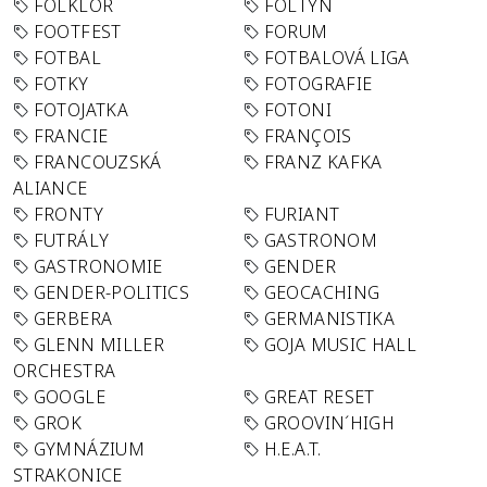
FOLKLÓR
FOLTYN
FOOTFEST
FORUM
FOTBAL
FOTBALOVÁ LIGA
FOTKY
FOTOGRAFIE
FOTOJATKA
FOTONI
FRANCIE
FRANÇOIS
FRANCOUZSKÁ
FRANZ KAFKA
ALIANCE
FRONTY
FURIANT
FUTRÁLY
GASTRONOM
GASTRONOMIE
GENDER
GENDER-POLITICS
GEOCACHING
GERBERA
GERMANISTIKA
GLENN MILLER
GOJA MUSIC HALL
ORCHESTRA
GOOGLE
GREAT RESET
GROK
GROOVIN´HIGH
GYMNÁZIUM
H.E.A.T.
STRAKONICE