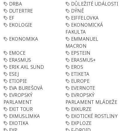
DRBA
DŮLEŽITÉ UDÁLOSTI
DUTERTRE
DÝNĚ
EF
EIFFELOVKA
EKOLOGIE
EKONOMICKÁ
FAKULTA
EKONOMIKA
EMMANUEL
MACRON
EMOCE
EPSTEIN
ERASMUS
ERASMUS+
ERIK AXL SUND
EROS
ESEJ
ETIKETA
ETIOPIE
EUROPE
EVA BUREŠOVÁ
EVERNOTE
EVROPSKÝ
EVROPSKÝ
PARLAMENT
PARLAMENT MLÁDEŽE
EXIT TOUR
EXKURZE
EXMUSLIMKA
EXOTICKÉ ROSTLINY
EXOTIKA
EXPLOZE
EYP
F-DROID