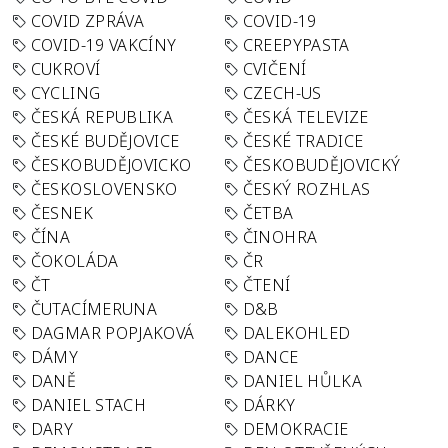
COVID ZPRÁVA
COVID-19
COVID-19 VAKCÍNY
CREEPYPASTA
CUKROVÍ
CVIČENÍ
CYCLING
CZECH-US
ČESKÁ REPUBLIKA
ČESKÁ TELEVIZE
ČESKÉ BUDĚJOVICE
ČESKÉ TRADICE
ČESKOBUDĚJOVICKO
ČESKOBUDĚJOVICKÝ
ČESKOSLOVENSKO
ČESKÝ ROZHLAS
ČESNEK
ČETBA
ČÍNA
ČINOHRA
ČOKOLÁDA
ČR
ČT
ČTENÍ
ČUTACÍMERUNA
D&B
DAGMAR POPJAKOVÁ
DALEKOHLED
DÁMY
DANCE
DANĚ
DANIEL HŮLKA
DANIEL STACH
DÁRKY
DARY
DEMOKRACIE