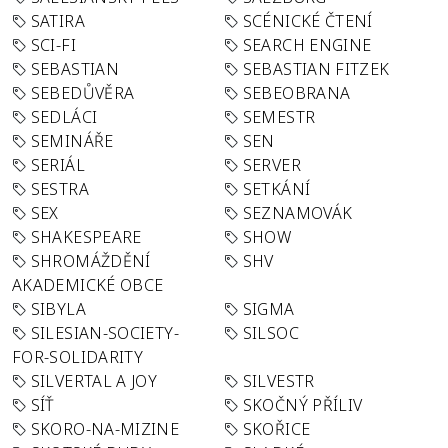
SATIRA
SCÉNICKÉ ČTENÍ
SCI-FI
SEARCH ENGINE
SEBASTIAN
SEBASTIAN FITZEK
SEBEDŮVĚRA
SEBEOBRANA
SEDLÁCI
SEMESTR
SEMINÁŘE
SEN
SERIÁL
SERVER
SESTRA
SETKÁNÍ
SEX
SEZNAMOVÁK
SHAKESPEARE
SHOW
SHROMÁŽDĚNÍ
SHV
AKADEMICKÉ OBCE
SIBYLA
SIGMA
SILESIAN-SOCIETY-
SILSOC
FOR-SOLIDARITY
SILVERTAL A JOY
SILVESTR
SÍŤ
SKOČNÝ PŘÍLIV
SKORO-NA-MIZINE
SKOŘICE