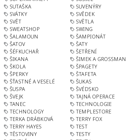
SUTAŠKA
SUVENÝRY
SVÁTKY
SVĚDEK
SVĚT
SVĚTLA
SWEATSHOP
SWING
ŠALAMOUN
ŠAMPIONÁT
ŠATOV
ŠATY
ŠÉFKUCHAŘ
ŠETŘENÍ
ŠIKANA
ŠIMEK A GROSSMAN
ŠKOLA
ŠPAGETY
ŠPERKY
ŠTAFETA
ŠŤASTNÉ A VESELÉ
ŠUKAS
ŠUSPA
ŠVÉDSKO
ŠVEJK
TAJNÁ OPERACE
TANEC
TECHNOLOGIE
TECHNOLOGY
TEMPLESTORE
TERKA DRÁBKOVÁ
TERRY FOX
TERRY HAYES
TEST
TĚSTOVINY
TESTY