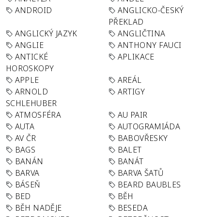
ANDROID
ANGLICKO-ČESKÝ
PŘEKLAD
ANGLICKÝ JAZYK
ANGLIČTINA
ANGLIE
ANTHONY FAUCI
ANTICKÉ
APLIKACE
HOROSKOPY
APPLE
AREÁL
ARNOLD
ARTIGY
SCHLEHUBER
ATMOSFÉRA
AU PAIR
AUTA
AUTOGRAMIÁDA
AV ČR
BABOVŘESKY
BAGS
BALET
BANÁN
BANÁT
BARVA
BARVA ŠATŮ
BÁSEŇ
BEARD BAUBLES
BED
BĚH
BĚH NADĚJE
BESEDA