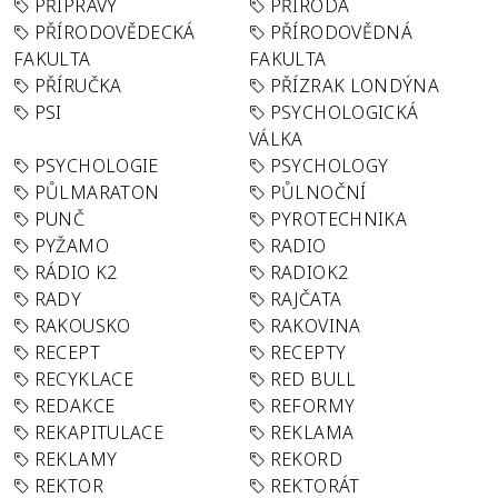
PŘÍPRAVY
PŘÍRODA
PŘÍRODOVĚDECKÁ
PŘÍRODOVĚDNÁ
FAKULTA
FAKULTA
PŘÍRUČKA
PŘÍZRAK LONDÝNA
PSI
PSYCHOLOGICKÁ
VÁLKA
PSYCHOLOGIE
PSYCHOLOGY
PŮLMARATON
PŮLNOČNÍ
PUNČ
PYROTECHNIKA
PYŽAMO
RADIO
RÁDIO K2
RADIOK2
RADY
RAJČATA
RAKOUSKO
RAKOVINA
RECEPT
RECEPTY
RECYKLACE
RED BULL
REDAKCE
REFORMY
REKAPITULACE
REKLAMA
REKLAMY
REKORD
REKTOR
REKTORÁT