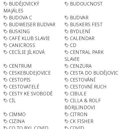
BUDĚJOVICKÝ
BUDOUCNOST
MAJÁLES
BUDOVA C
BUDVAR
BUDWEISER BUDVAR
BUSKERS FEST
BUSKING
BYDLENÍ
CAFÉ KLUB SLAVIE
CALENDAR
CANICROSS
CD
CECÍLIE JÍLKOVÁ
CENTRAL PARK
SLAVIE
CENTRUM
CENZURA
CESKEBUDEJOVICE
CESTA DO BUDĚJOVIC
CESTOPIS
CESTOVÁNÍ
CESTOVATELÉ
CESTOVNÍ RUCH
CESTY KE SVOBODĚ
CIBULE
CÍL
CILLA & ROLF
BÖRJLINDOVI
CIMMO
CITRON
CIZINA
CK FISHER
CO TO BYL COVID
COVID