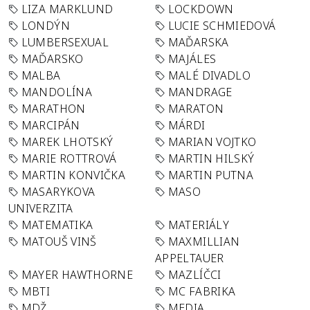
LIZA MARKLUND
LOCKDOWN
LONDÝN
LUCIE SCHMIEDOVÁ
LUMBERSEXUAL
MAĎARSKA
MAĎARSKO
MAJÁLES
MALBA
MALÉ DIVADLO
MANDOLÍNA
MANDRAGE
MARATHON
MARATON
MARCIPÁN
MÁRDI
MAREK LHOTSKÝ
MARIAN VOJTKO
MARIE ROTTROVÁ
MARTIN HILSKÝ
MARTIN KONVIČKA
MARTIN PUTNA
MASARYKOVA
MASO
UNIVERZITA
MATEMATIKA
MATERIÁLY
MATOUŠ VINŠ
MAXMILLIAN
APPELTAUER
MAYER HAWTHORNE
MAZLÍČCI
MBTI
MC FABRIKA
MDŽ
MEDIA