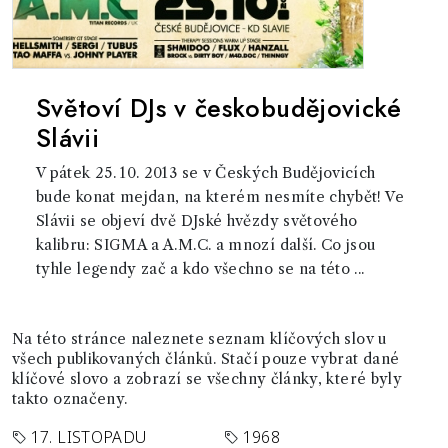
Světoví DJs v českobudějovické
Slávii
V pátek 25. 10. 2013 se v Českých Budějovicích
bude konat mejdan, na kterém nesmíte chybět! Ve
Slávii se objeví dvě DJské hvězdy světového
kalibru: SIGMA a A.M.C. a mnozí další. Co jsou
tyhle legendy zač a kdo všechno se na této ...
Na této stránce naleznete seznam klíčových slov u
všech publikovaných článků. Stačí pouze vybrat dané
klíčové slovo a zobrazí se všechny články, které byly
takto označeny.
17. LISTOPADU
1968