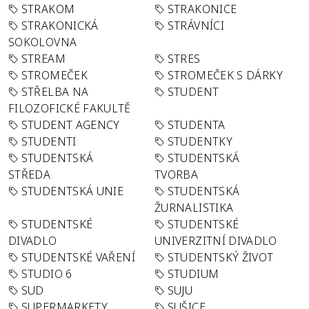
STRAKOM
STRAKONICE
STRAKONICKÁ
STRÁVNÍCI
SOKOLOVNA
STREAM
STRES
STROMEČEK
STROMEČEK S DÁRKY
STŘELBA NA
STUDENT
FILOZOFICKÉ FAKULTĚ
STUDENT AGENCY
STUDENTA
STUDENTI
STUDENTKY
STUDENTSKÁ
STUDENTSKÁ
STŘEDA
TVORBA
STUDENTSKÁ UNIE
STUDENTSKÁ
ŽURNALISTIKA
STUDENTSKÉ
STUDENTSKÉ
DIVADLO
UNIVERZITNÍ DIVADLO
STUDENTSKÉ VAŘENÍ
STUDENTSKÝ ŽIVOT
STUDIO 6
STUDIUM
SUD
SUJU
SUPERMARKETY
SUŠICE