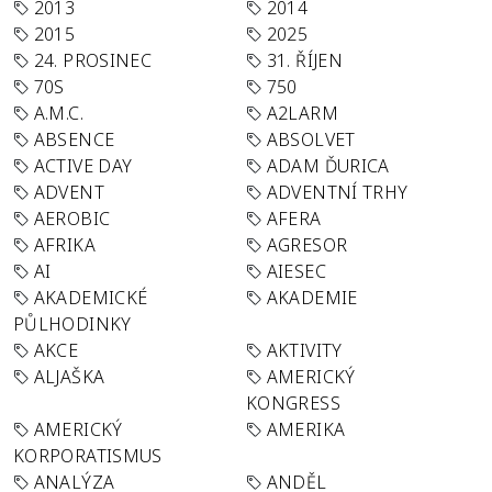
2013
2014
2015
2025
24. PROSINEC
31. ŘÍJEN
70S
750
A.M.C.
A2LARM
ABSENCE
ABSOLVET
ACTIVE DAY
ADAM ĎURICA
ADVENT
ADVENTNÍ TRHY
AEROBIC
AFERA
AFRIKA
AGRESOR
AI
AIESEC
AKADEMICKÉ
AKADEMIE
PŮLHODINKY
AKCE
AKTIVITY
ALJAŠKA
AMERICKÝ
KONGRESS
AMERICKÝ
AMERIKA
KORPORATISMUS
ANALÝZA
ANDĚL