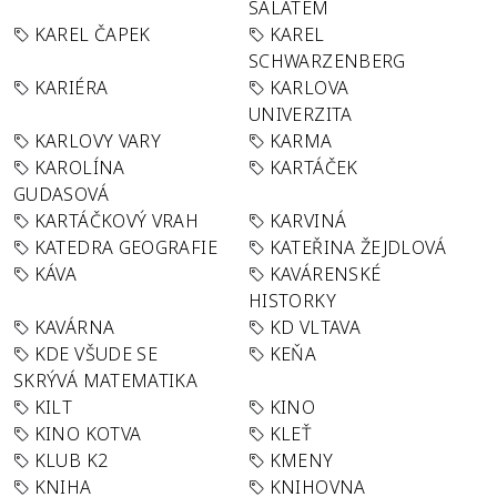
SALÁTEM
KAREL ČAPEK
KAREL
SCHWARZENBERG
KARIÉRA
KARLOVA
UNIVERZITA
KARLOVY VARY
KARMA
KAROLÍNA
KARTÁČEK
GUDASOVÁ
KARTÁČKOVÝ VRAH
KARVINÁ
KATEDRA GEOGRAFIE
KATEŘINA ŽEJDLOVÁ
KÁVA
KAVÁRENSKÉ
HISTORKY
KAVÁRNA
KD VLTAVA
KDE VŠUDE SE
KEŇA
SKRÝVÁ MATEMATIKA
KILT
KINO
KINO KOTVA
KLEŤ
KLUB K2
KMENY
KNIHA
KNIHOVNA