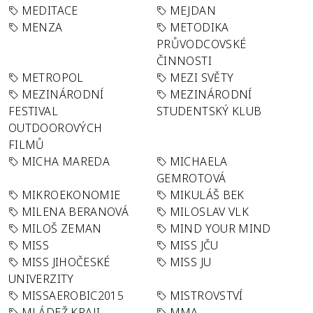
MEDITACE
MEJDAN
MENZA
METODIKA
PRŮVODCOVSKÉ
ČINNOSTI
METROPOL
MEZI SVĚTY
MEZINÁRODNÍ
MEZINÁRODNÍ
FESTIVAL
STUDENTSKÝ KLUB
OUTDOOROVÝCH
FILMŮ
MICHA MAREDA
MICHAELA
GEMROTOVÁ
MIKROEKONOMIE
MIKULÁŠ BEK
MILENA BERANOVÁ
MILOSLAV VLK
MILOŠ ZEMAN
MIND YOUR MIND
MISS
MISS JČU
MISS JIHOČESKÉ
MISS JU
UNIVERZITY
MISSAEROBIC2015
MISTROVSTVÍ
MLÁDEŽ KRAJI
MMA