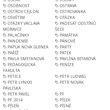
OSOBNOST
OSTRAVA
OSTROV CEJLON
OSTROVANKA
OSVĚTIM
OTÁZKA
OTÁZKY VÁCLAVA
PADESÁT ODSTÍNŮ
MORAVCE
ŠEDI
PALAČINKY
PAMÁTKA
PANDEMIE
PÁNOVÉ
PAPUA NOVA GUINEA
PARTY
PAŘÍŽ
PÁTEK
PAVLA SMETANOVÁ
PAVLÍNA BITAROVÁ
PEDAGOGICKÁ
PENÍZE
FAKULTA
PETICE
PETR LUDWIG
PETR LYNXXI
PETR NOVÁK
PAVLISKA
PETR PAVEL
PF
PF 2014
PÍSEK
PÍSEŇ
PÍSNĚ