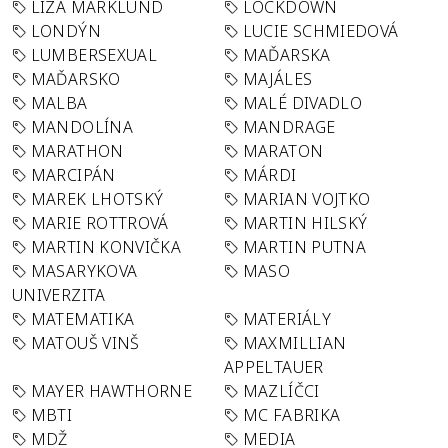
LIZA MARKLUND
LOCKDOWN
LONDÝN
LUCIE SCHMIEDOVÁ
LUMBERSEXUAL
MAĎARSKA
MAĎARSKO
MAJÁLES
MALBA
MALÉ DIVADLO
MANDOLÍNA
MANDRAGE
MARATHON
MARATON
MARCIPÁN
MÁRDI
MAREK LHOTSKÝ
MARIAN VOJTKO
MARIE ROTTROVÁ
MARTIN HILSKÝ
MARTIN KONVIČKA
MARTIN PUTNA
MASARYKOVA
MASO
UNIVERZITA
MATEMATIKA
MATERIÁLY
MATOUŠ VINŠ
MAXMILLIAN
APPELTAUER
MAYER HAWTHORNE
MAZLÍČCI
MBTI
MC FABRIKA
MDŽ
MEDIA