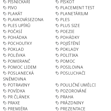
PÍSNIČKÁŘI
PIŠKOT
PIVO
PLACEMENT TEST
PLAKÁT
PLANETÁRIUM
PLAVKOVÁSEZONA
PLES
PLES UPÍRŮ
PLUS SIZE
POČASÍ
POEZIE
POHÁDKA
POHÁDKY
POCHOUTKY
POJIŠTĚNÍ
POKLAD
POKLADY
POLÉVKA
POLITIKA
POMERANČ
POMOC
POMOC LIDEM
POSILOVNA
POSLANECKÁ
POSLUCHAČI
SNĚMOVNA
POTRAVINY
POULIČNÍ UMĚLCI
POVÍDKA
POZOROVÁNÍ
PR ČLÁNEK
PRAHA
PRAXE
PRÁZDNINY
PREMIÉRA
PREZENTACE