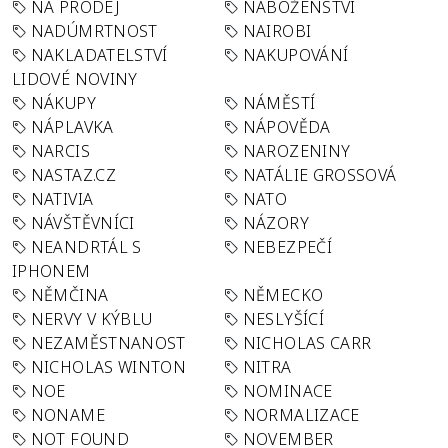
NA PRODEJ
NÁBOŽENSTVÍ
NADÚMRTNOST
NAIROBI
NAKLADATELSTVÍ
NAKUPOVÁNÍ
LIDOVÉ NOVINY
NÁKUPY
NÁMĚSTÍ
NÁPLAVKA
NÁPOVĚDA
NARCIS
NAROZENINY
NASTAZ.CZ
NATÁLIE GROSSOVÁ
NATIVIA
NATO
NÁVŠTĚVNÍCI
NÁZORY
NEANDRTÁL S
NEBEZPEČÍ
IPHONEM
NĚMČINA
NĚMECKO
NERVY V KÝBLU
NESLYŠÍCÍ
NEZAMĚSTNANOST
NICHOLAS CARR
NICHOLAS WINTON
NITRA
NOE
NOMINACE
NONAME
NORMALIZACE
NOT FOUND
NOVEMBER