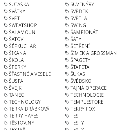
SUTAŠKA
SUVENÝRY
SVÁTKY
SVĚDEK
SVĚT
SVĚTLA
SWEATSHOP
SWING
ŠALAMOUN
ŠAMPIONÁT
ŠATOV
ŠATY
ŠÉFKUCHAŘ
ŠETŘENÍ
ŠIKANA
ŠIMEK A GROSSMAN
ŠKOLA
ŠPAGETY
ŠPERKY
ŠTAFETA
ŠŤASTNÉ A VESELÉ
ŠUKAS
ŠUSPA
ŠVÉDSKO
ŠVEJK
TAJNÁ OPERACE
TANEC
TECHNOLOGIE
TECHNOLOGY
TEMPLESTORE
TERKA DRÁBKOVÁ
TERRY FOX
TERRY HAYES
TEST
TĚSTOVINY
TESTY
TEXTAŘ
TEXTY