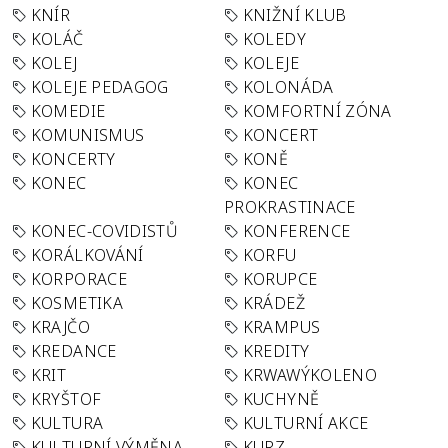
KNÍR
KNIŽNÍ KLUB
KOLÁČ
KOLEDY
KOLEJ
KOLEJE
KOLEJE PEDAGOG
KOLONÁDA
KOMEDIE
KOMFORTNÍ ZÓNA
KOMUNISMUS
KONCERT
KONCERTY
KONĚ
KONEC
KONEC
PROKRASTINACE
KONEC-COVIDISTŮ
KONFERENCE
KORÁLKOVÁNÍ
KORFU
KORPORACE
KORUPCE
KOSMETIKA
KRÁDEŽ
KRAJČO
KRAMPUS
KREDANCE
KREDITY
KRIT
KRWAWÝKOLENO
KRYŠTOF
KUCHYNĚ
KULTURA
KULTURNÍ AKCE
KULTURNÍ VÝMĚNA
KURZ