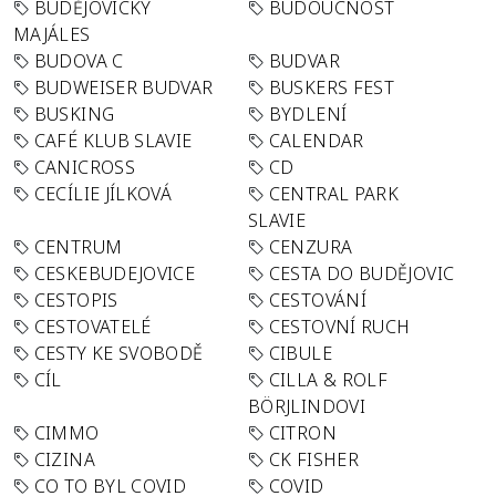
BUDĚJOVICKÝ
BUDOUCNOST
MAJÁLES
BUDOVA C
BUDVAR
BUDWEISER BUDVAR
BUSKERS FEST
BUSKING
BYDLENÍ
CAFÉ KLUB SLAVIE
CALENDAR
CANICROSS
CD
CECÍLIE JÍLKOVÁ
CENTRAL PARK
SLAVIE
CENTRUM
CENZURA
CESKEBUDEJOVICE
CESTA DO BUDĚJOVIC
CESTOPIS
CESTOVÁNÍ
CESTOVATELÉ
CESTOVNÍ RUCH
CESTY KE SVOBODĚ
CIBULE
CÍL
CILLA & ROLF
BÖRJLINDOVI
CIMMO
CITRON
CIZINA
CK FISHER
CO TO BYL COVID
COVID