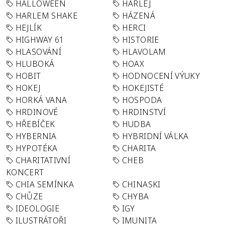
HALLOWEEN
HARLEJ
HARLEM SHAKE
HÁZENÁ
HEJLÍK
HERCI
HIGHWAY 61
HISTORIE
HLASOVÁNÍ
HLAVOLAM
HLUBOKÁ
HOAX
HOBIT
HODNOCENÍ VÝUKY
HOKEJ
HOKEJISTÉ
HORKÁ VANA
HOSPODA
HRDINOVÉ
HRDINSTVÍ
HŘEBÍČEK
HUDBA
HYBERNIA
HYBRIDNÍ VÁLKA
HYPOTÉKA
CHARITA
CHARITATIVNÍ
CHEB
KONCERT
CHIA SEMÍNKA
CHINASKI
CHŮZE
CHYBA
IDEOLOGIE
IGY
ILUSTRÁTOŘI
IMUNITA