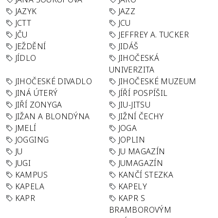
JAZYK
JAZZ
JCTT
JCU
JČU
JEFFREY A. TUCKER
JEŽDĚNÍ
JIDÁŠ
JÍDLO
JIHOČESKÁ
UNIVERZITA
JIHOČESKÉ DIVADLO
JIHOČESKÉ MUZEUM
JINÁ ÚTERÝ
JÍŘÍ POSPÍŠIL
JIŘÍ ZONYGA
JIU-JITSU
JIŽAN A BLONDÝNA
JIŽNÍ ČECHY
JMELÍ
JOGA
JOGGING
JOPLIN
JU
JU MAGAZÍN
JUGI
JUMAGAZÍN
KAMPUS
KANČÍ STEZKA
KAPELA
KAPELY
KAPR
KAPR S
BRAMBOROVÝM