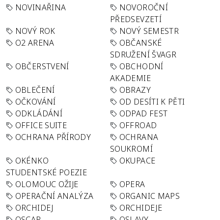
NOVINAŘINA
NOVOROČNÍ
PŘEDSEVZETÍ
NOVÝ ROK
NOVÝ SEMESTR
O2 ARENA
OBČANSKÉ
SDRUŽENÍ ŠVAGR
OBČERSTVENÍ
OBCHODNÍ
AKADEMIE
OBLEČENÍ
OBRAZY
OČKOVÁNÍ
OD DESÍTI K PĚTI
ODKLÁDÁNÍ
ODPAD FEST
OFFICE SUITE
OFFROAD
OCHRANA PŘÍRODY
OCHRANA
SOUKROMÍ
OKÉNKO
OKUPACE
STUDENTSKÉ POEZIE
OLOMOUC OŽIJE
OPERA
OPERAČNÍ ANALÝZA
ORGANIC MAPS
ORCHIDEJ
ORCHIDEJE
OSCAR
OSLAVY