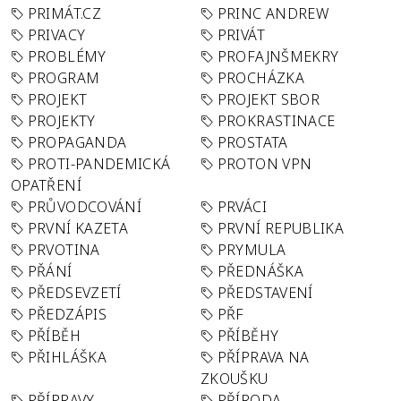
PRIMÁT.CZ
PRINC ANDREW
PRIVACY
PRIVÁT
PROBLÉMY
PROFAJNŠMEKRY
PROGRAM
PROCHÁZKA
PROJEKT
PROJEKT SBOR
PROJEKTY
PROKRASTINACE
PROPAGANDA
PROSTATA
PROTI-PANDEMICKÁ
PROTON VPN
OPATŘENÍ
PRŮVODCOVÁNÍ
PRVÁCI
PRVNÍ KAZETA
PRVNÍ REPUBLIKA
PRVOTINA
PRYMULA
PŘÁNÍ
PŘEDNÁŠKA
PŘEDSEVZETÍ
PŘEDSTAVENÍ
PŘEDZÁPIS
PŘF
PŘÍBĚH
PŘÍBĚHY
PŘIHLÁŠKA
PŘÍPRAVA NA
ZKOUŠKU
PŘÍPRAVY
PŘÍRODA