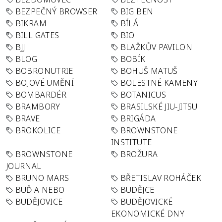
BEZPEČNÝ BROWSER
BIG BEN
BIKRAM
BÍLÁ
BILL GATES
BIO
BJJ
BLAŽKŮV PAVILON
BLOG
BOBÍK
BOBRONUTRIE
BOHUŠ MATUŠ
BOJOVÉ UMĚNÍ
BOLESTNÉ KAMENY
BOMBARDÉR
BOTANICUS
BRAMBORY
BRASILSKÉ JIU-JITSU
BRAVE
BRIGÁDA
BROKOLICE
BROWNSTONE
INSTITUTE
BROWNSTONE
BROŽURA
JOURNAL
BRUNO MARS
BŘETISLAV ROHÁČEK
BUĎ A NEBO
BUDĚJCE
BUDĚJOVICE
BUDĚJOVICKÉ
EKONOMICKÉ DNY