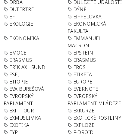
DRBA
DŮLEŽITÉ UDÁLOSTI
DUTERTRE
DÝNĚ
EF
EIFFELOVKA
EKOLOGIE
EKONOMICKÁ
FAKULTA
EKONOMIKA
EMMANUEL
MACRON
EMOCE
EPSTEIN
ERASMUS
ERASMUS+
ERIK AXL SUND
EROS
ESEJ
ETIKETA
ETIOPIE
EUROPE
EVA BUREŠOVÁ
EVERNOTE
EVROPSKÝ
EVROPSKÝ
PARLAMENT
PARLAMENT MLÁDEŽE
EXIT TOUR
EXKURZE
EXMUSLIMKA
EXOTICKÉ ROSTLINY
EXOTIKA
EXPLOZE
EYP
F-DROID