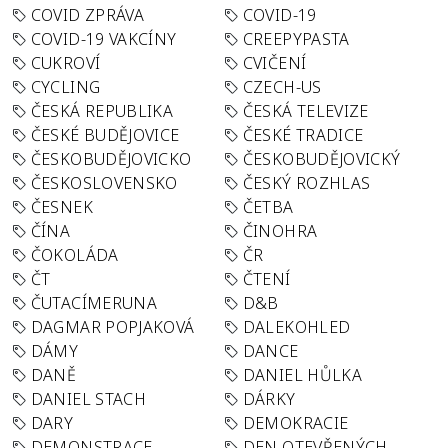
COVID ZPRÁVA
COVID-19
COVID-19 VAKCÍNY
CREEPYPASTA
CUKROVÍ
CVIČENÍ
CYCLING
CZECH-US
ČESKÁ REPUBLIKA
ČESKÁ TELEVIZE
ČESKÉ BUDĚJOVICE
ČESKÉ TRADICE
ČESKOBUDĚJOVICKO
ČESKOBUDĚJOVICKÝ
ČESKOSLOVENSKO
ČESKÝ ROZHLAS
ČESNEK
ČETBA
ČÍNA
ČINOHRA
ČOKOLÁDA
ČR
ČT
ČTENÍ
ČUTACÍMERUNA
D&B
DAGMAR POPJAKOVÁ
DALEKOHLED
DÁMY
DANCE
DANĚ
DANIEL HŮLKA
DANIEL STACH
DÁRKY
DARY
DEMOKRACIE
DEMONSTRACE
DEN OTEVŘENÝCH