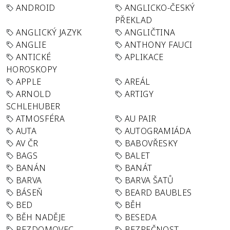
ANDROID
ANGLICKO-ČESKÝ
PŘEKLAD
ANGLICKÝ JAZYK
ANGLIČTINA
ANGLIE
ANTHONY FAUCI
ANTICKÉ
APLIKACE
HOROSKOPY
APPLE
AREÁL
ARNOLD
ARTIGY
SCHLEHUBER
ATMOSFÉRA
AU PAIR
AUTA
AUTOGRAMIÁDA
AV ČR
BABOVŘESKY
BAGS
BALET
BANÁN
BANÁT
BARVA
BARVA ŠATŮ
BÁSEŇ
BEARD BAUBLES
BED
BĚH
BĚH NADĚJE
BESEDA
BEZDOMOVEC
BEZPEČNOST