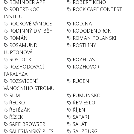
REMINDER APP
ROBERT KEŇO
ROBERT-KOCH
ROCK CAFÉ CONTEST
INSTITUT
ROCKOVÉ VÁNOCE
RODINA
RODINNÝ DM BĚH
RODODENDRON
ROMÁN
ROMAN POLANSKI
ROSAMUND
ROSTLINY
LUPTONOVÁ
ROSTOCK
ROZHLAS
ROZHODOVACÍ
ROZHOVOR
PARALÝZA
ROZSVÍCENÍ
RÜGEN
VÁNOČNÍHO STROMU
RUM
RUMUNSKO
ŘECKO
ŘEMESLO
ŘETĚZÁK
ŘÍJEN
ŘÍZEK
SAFARI
SAFE BROWSER
SALÁT
SALESIÁNSKÝ PLES
SALZBURG