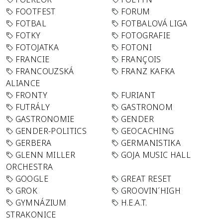
FOOTFEST
FORUM
FOTBAL
FOTBALOVÁ LIGA
FOTKY
FOTOGRAFIE
FOTOJATKA
FOTONI
FRANCIE
FRANÇOIS
FRANCOUZSKÁ
FRANZ KAFKA
ALIANCE
FRONTY
FURIANT
FUTRÁLY
GASTRONOM
GASTRONOMIE
GENDER
GENDER-POLITICS
GEOCACHING
GERBERA
GERMANISTIKA
GLENN MILLER
GOJA MUSIC HALL
ORCHESTRA
GOOGLE
GREAT RESET
GROK
GROOVIN´HIGH
GYMNÁZIUM
H.E.A.T.
STRAKONICE