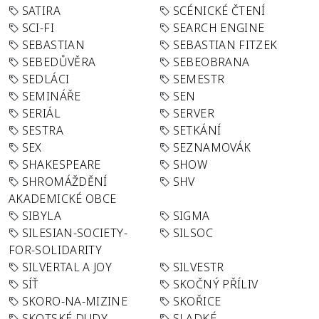
SATIRA
SCÉNICKÉ ČTENÍ
SCI-FI
SEARCH ENGINE
SEBASTIAN
SEBASTIAN FITZEK
SEBEDŮVĚRA
SEBEOBRANA
SEDLÁCI
SEMESTR
SEMINÁŘE
SEN
SERIÁL
SERVER
SESTRA
SETKÁNÍ
SEX
SEZNAMOVÁK
SHAKESPEARE
SHOW
SHROMÁŽDĚNÍ
SHV
AKADEMICKÉ OBCE
SIBYLA
SIGMA
SILESIAN-SOCIETY-
SILSOC
FOR-SOLIDARITY
SILVERTAL A JOY
SILVESTR
SÍŤ
SKOČNÝ PŘÍLIV
SKORO-NA-MIZINE
SKOŘICE
SKOTSKÉ DUDY
SLADKÉ