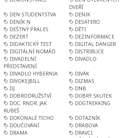
DVEŘÍ
DEN STUDENTSTVA
DENIK
DENÍK N
DESATERO
DEŠTNÝ PRALES
DĚTI
DEZERT
DEZINFORMACE
DIDAKTICKÝ TEST
DIGITAL DANGER
DIGITÁLNÍ NOMÁD
DISTRIBUCE
DIVADELNÍ
DIVADLO
PŘEDSTAVENÍ
DIVADLO HYBERNIA
DIVÁK
DIVOKEJBILL
DIZMAS
DJ
DNB
DOBRODRUŽSTVÍ
DOBRÝ SKUTEK
DOC. RNDR. JAK
DOGTREKKING
KUBEŠ
DOKONALÉ TICHO
DOTAZNÍK
DOUČOVÁNÍ
DRABOVA
DRAMA
DRAVCI