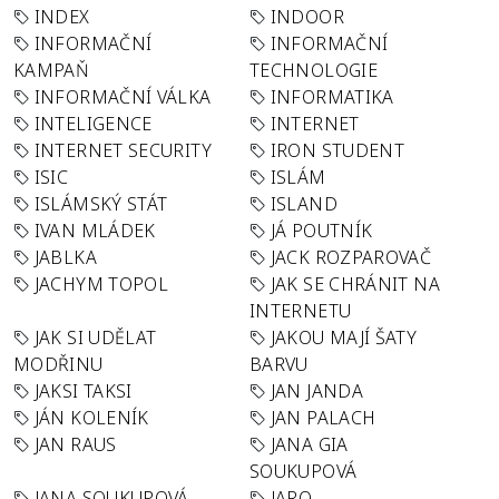
INDEX
INDOOR
INFORMAČNÍ
INFORMAČNÍ
KAMPAŇ
TECHNOLOGIE
INFORMAČNÍ VÁLKA
INFORMATIKA
INTELIGENCE
INTERNET
INTERNET SECURITY
IRON STUDENT
ISIC
ISLÁM
ISLÁMSKÝ STÁT
ISLAND
IVAN MLÁDEK
JÁ POUTNÍK
JABLKA
JACK ROZPAROVAČ
JACHYM TOPOL
JAK SE CHRÁNIT NA
INTERNETU
JAK SI UDĚLAT
JAKOU MAJÍ ŠATY
MODŘINU
BARVU
JAKSI TAKSI
JAN JANDA
JÁN KOLENÍK
JAN PALACH
JAN RAUS
JANA GIA
SOUKUPOVÁ
JANA SOUKUPOVÁ
JARO