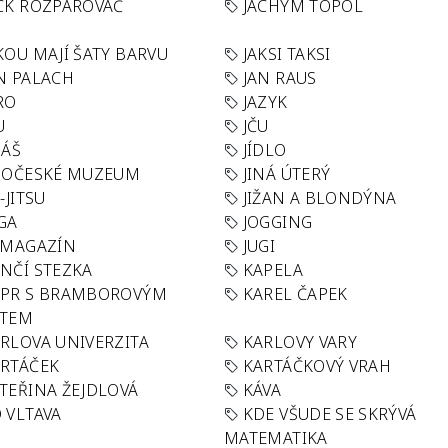
CK ROZPAROVAČ
JACHYM TOPOL
KOU MAJÍ ŠATY BARVU
JAKSI TAKSI
N PALACH
JAN RAUS
RO
JAZYK
U
JČU
DÁŠ
JÍDLO
HOČESKÉ MUZEUM
JINÁ ÚTERÝ
U-JITSU
JIŽAN A BLONDÝNA
GA
JOGGING
 MAGAZÍN
JUGI
NČÍ STEZKA
KAPELA
APR S BRAMBOROVÝM
KAREL ČAPEK
ÁTEM
RLOVA UNIVERZITA
KARLOVY VARY
RTÁČEK
KARTÁČKOVÝ VRAH
TEŘINA ŽEJDLOVÁ
KÁVA
 VLTAVA
KDE VŠUDE SE SKRÝVÁ
MATEMATIKA