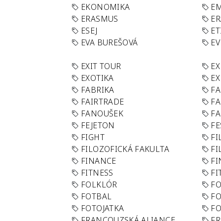
EKONOMIKA
E
ERASMUS
E
ESEJ
ET
EVA BUREŠOVÁ
E
EXIT TOUR
EX
EXOTIKA
EX
FABRIKA
F
FAIRTRADE
F
FANOUŠEK
FA
FEJETON
FE
FIGHT
FI
FILOZOFICKÁ FAKULTA
FI
FINANCE
F
FITNESS
FI
FOLKLÓR
F
FOTBAL
FO
FOTOJATKA
F
FRANCOUZSKÁ ALIANCE
FR