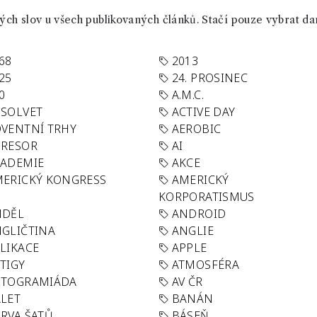
ch slov u všech publikovaných článků. Stačí pouze vybrat da
68
2013
25
24. PROSINEC
0
A.M.C.
SOLVET
ACTIVE DAY
VENTNÍ TRHY
AEROBIC
GRESOR
AI
KADEMIE
AKCE
ERICKÝ KONGRESS
AMERICKÝ
KORPORATISMUS
NDĚL
ANDROID
GLIČTINA
ANGLIE
LIKACE
APPLE
TIGY
ATMOSFÉRA
UTOGRAMIÁDA
AV ČR
LET
BANÁN
RVA ŠATŮ
BÁSEŇ