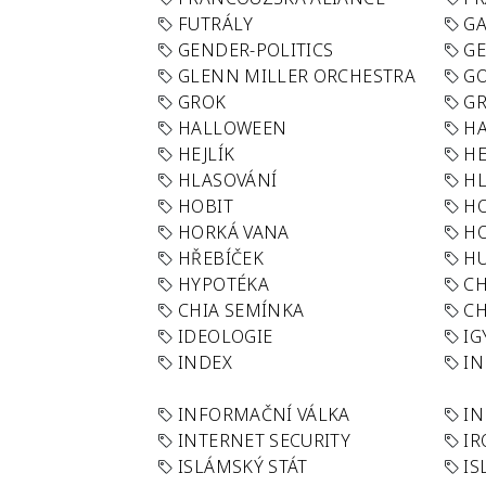
FUTRÁLY
G
GENDER-POLITICS
G
GLENN MILLER ORCHESTRA
GO
GROK
GR
HALLOWEEN
HA
HEJLÍK
HE
HLASOVÁNÍ
H
HOBIT
H
HORKÁ VANA
H
HŘEBÍČEK
H
HYPOTÉKA
CH
CHIA SEMÍNKA
CH
IDEOLOGIE
IG
INDEX
I
INFORMAČNÍ VÁLKA
IN
INTERNET SECURITY
IR
ISLÁMSKÝ STÁT
IS