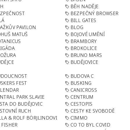
ĚH
BĚH NADĚJE
EZPEČNOST
BEZPEČNÝ BROWSER
LÁ
BILL GATES
AŽKŮV PAVILON
BLOG
OHUŠ MATUŠ
BOJOVÉ UMĚNÍ
TANICUS
BRAMBORY
IGÁDA
BROKOLICE
ROŽURA
BRUNO MARS
DĚJCE
BUDĚJOVICE
UDOUCNOST
BUDOVA C
SKERS FEST
BUSKING
ALENDAR
CANICROSS
NTRAL PARK SLAVIE
CENTRUM
STA DO BUDĚJOVIC
CESTOPIS
STOVNÍ RUCH
CESTY KE SVOBODĚ
LLA & ROLF BÖRJLINDOVI
CIMMO
 FISHER
CO TO BYL COVID