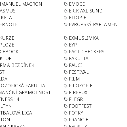
MMANUEL MACRON
EMOCE
RASMUS+
ERIK AXL SUND
IKETA
ETIOPIE
VERNOTE
EVROPSKÝ PARLAMENT
KURZE
EXMUSLIMKA
PLOZE
EYP
ACEBOOK
FACT-CHECKERS
AKTOR
FAKULTA
RMA BEZDÍNEK
FAUCI
ST
FESTIVAL
LDA
FILM
LOZOFICKÁ-FAKULTA
FILOZOFIE
INANČNÍ-GRAMOTNOST
FIREFOX
TNESS 14
FLEGR
OLTYN
FOOTFEST
TBALOVÁ LIGA
FOTKY
OTONI
FRANCIE
ANZ KAFKA
FRONTY