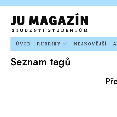
ÚVOD
RUBRIKY
NEJNOVĚJŠÍ
A
Seznam tagů
Př