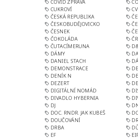
COVID ZPRÁVA
CO
CUKROVÍ
CV
ČESKÁ REPUBLIKA
ČE
ČESKOBUDĚJOVICKO
ČE
ČESNEK
ČE
ČOKOLÁDA
Č
ČUTACÍMERUNA
D
DÁMY
D
DANIEL STACH
D
DEMONSTRACE
DE
DENÍK N
DE
DEZERT
D
DIGITÁLNÍ NOMÁD
DI
DIVADLO HYBERNIA
DI
DJ
D
DOC. RNDR. JAK KUBEŠ
D
DOUČOVÁNÍ
D
DRBA
DŮ
EF
EI