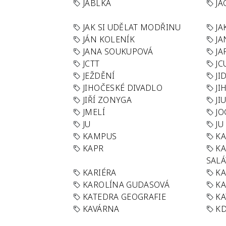
JABLKA
JA
JAK SI UDĚLAT MODŘINU
JA
JÁN KOLENÍK
JA
JANA SOUKUPOVÁ
JA
JCTT
JC
JEŽDĚNÍ
JI
JIHOČESKÉ DIVADLO
JI
JIŘÍ ZONYGA
JI
JMELÍ
JO
JU
JU
KAMPUS
KA
KAPR
K
SAL
KARIÉRA
KA
KAROLÍNA GUDASOVÁ
KA
KATEDRA GEOGRAFIE
KA
KAVÁRNA
KD