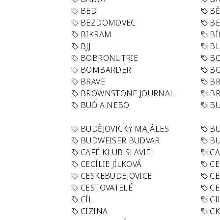
BED
B
BEZDOMOVEC
B
BIKRAM
BÍ
BJJ
BL
BOBRONUTRIE
B
BOMBARDÉR
BO
BRAVE
BR
BROWNSTONE JOURNAL
B
BUĎ A NEBO
BU
BUDĚJOVICKÝ MAJÁLES
B
BUDWEISER BUDVAR
BU
CAFÉ KLUB SLAVIE
C
CECÍLIE JÍLKOVÁ
CE
CESKEBUDEJOVICE
CE
CESTOVATELÉ
CE
CÍL
CI
CIZINA
CK