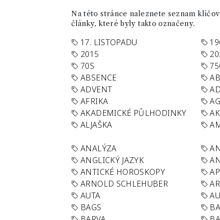
Na této stránce naleznete seznam klíčový
články, které byly takto označeny.
17. LISTOPADU
19
2015
20
70S
75
ABSENCE
AB
ADVENT
AD
AFRIKA
A
AKADEMICKÉ PŮLHODINKY
A
ALJAŠKA
AM
ANALÝZA
A
ANGLICKÝ JAZYK
AN
ANTICKÉ HOROSKOPY
AP
ARNOLD SCHLEHUBER
AR
AUTA
A
BAGS
BA
BARVA
BA