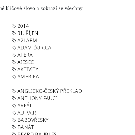
né klíčové slovo a zobrazí se všechny
2014
31. ŘÍJEN
A2LARM
ADAM ĎURICA
AFERA
AIESEC
AKTIVITY
AMERIKA
ANGLICKO-ČESKÝ PŘEKLAD
ANTHONY FAUCI
AREÁL
AU PAIR
BABOVŘESKY
BANÁT
BEARD BAUBLES