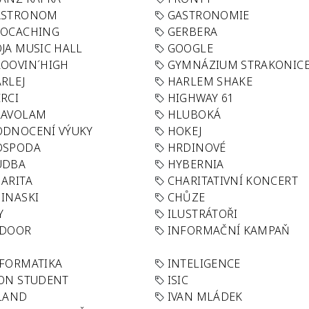
ASTRONOM
GASTRONOMIE
EOCACHING
GERBERA
JA MUSIC HALL
GOOGLE
OOVIN´HIGH
GYMNÁZIUM STRAKONIC
RLEJ
HARLEM SHAKE
RCI
HIGHWAY 61
LAVOLAM
HLUBOKÁ
ODNOCENÍ VÝUKY
HOKEJ
OSPODA
HRDINOVÉ
UDBA
HYBERNIA
ARITA
CHARITATIVNÍ KONCERT
INASKI
CHŮZE
Y
ILUSTRÁTOŘI
NDOOR
INFORMAČNÍ KAMPAŇ
FORMATIKA
INTELIGENCE
ON STUDENT
ISIC
LAND
IVAN MLÁDEK