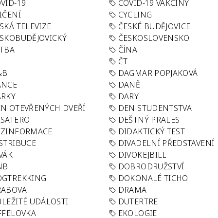
VID-19
COVID-19 VAKCÍNY
IČENÍ
CYCLING
SKÁ TELEVIZE
ČESKÉ BUDĚJOVICE
SKOBUDĚJOVICKÝ
ČESKOSLOVENSKO
TBA
ČÍNA
R
ČT
&B
DAGMAR POPJAKOVÁ
ANCE
DANĚ
ÁRKY
DARY
N OTEVŘENÝCH DVEŘÍ
DEN STUDENTSTVA
SATERO
DEŠTNÝ PRALES
EZINFORMACE
DIDAKTICKÝ TEST
STRIBUCE
DIVADELNÍ PŘEDSTAVENÍ
VÁK
DIVOKEJBILL
NB
DOBRODRUŽSTVÍ
OGTREKKING
DOKONALÉ TICHO
RABOVA
DRAMA
LEŽITÉ UDÁLOSTI
DUTERTRE
FFELOVKA
EKOLOGIE