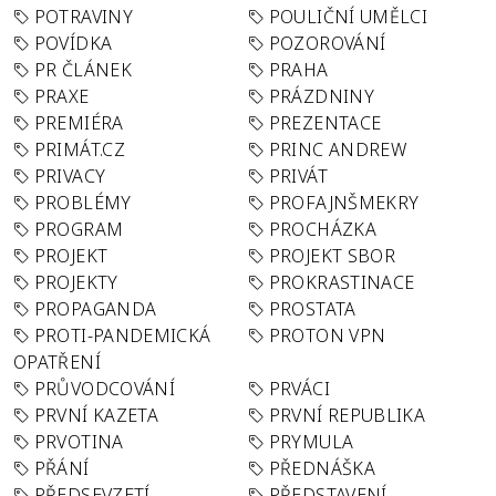
POTRAVINY
POULIČNÍ UMĚLCI
POVÍDKA
POZOROVÁNÍ
PR ČLÁNEK
PRAHA
PRAXE
PRÁZDNINY
PREMIÉRA
PREZENTACE
PRIMÁT.CZ
PRINC ANDREW
PRIVACY
PRIVÁT
PROBLÉMY
PROFAJNŠMEKRY
PROGRAM
PROCHÁZKA
PROJEKT
PROJEKT SBOR
PROJEKTY
PROKRASTINACE
PROPAGANDA
PROSTATA
PROTI-PANDEMICKÁ
PROTON VPN
OPATŘENÍ
PRŮVODCOVÁNÍ
PRVÁCI
PRVNÍ KAZETA
PRVNÍ REPUBLIKA
PRVOTINA
PRYMULA
PŘÁNÍ
PŘEDNÁŠKA
PŘEDSEVZETÍ
PŘEDSTAVENÍ