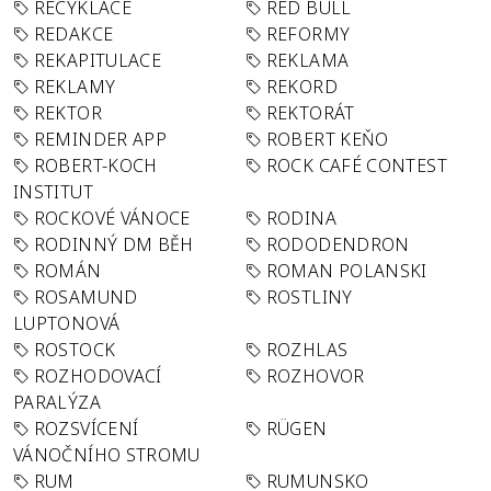
RECYKLACE
RED BULL
REDAKCE
REFORMY
REKAPITULACE
REKLAMA
REKLAMY
REKORD
REKTOR
REKTORÁT
REMINDER APP
ROBERT KEŇO
ROBERT-KOCH
ROCK CAFÉ CONTEST
INSTITUT
ROCKOVÉ VÁNOCE
RODINA
RODINNÝ DM BĚH
RODODENDRON
ROMÁN
ROMAN POLANSKI
ROSAMUND
ROSTLINY
LUPTONOVÁ
ROSTOCK
ROZHLAS
ROZHODOVACÍ
ROZHOVOR
PARALÝZA
ROZSVÍCENÍ
RÜGEN
VÁNOČNÍHO STROMU
RUM
RUMUNSKO