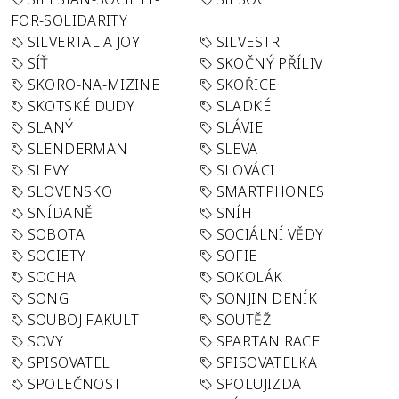
FOR-SOLIDARITY
SILVERTAL A JOY
SILVESTR
SÍŤ
SKOČNÝ PŘÍLIV
SKORO-NA-MIZINE
SKOŘICE
SKOTSKÉ DUDY
SLADKÉ
SLANÝ
SLÁVIE
SLENDERMAN
SLEVA
SLEVY
SLOVÁCI
SLOVENSKO
SMARTPHONES
SNÍDANĚ
SNÍH
SOBOTA
SOCIÁLNÍ VĚDY
SOCIETY
SOFIE
SOCHA
SOKOLÁK
SONG
SONJIN DENÍK
SOUBOJ FAKULT
SOUTĚŽ
SOVY
SPARTAN RACE
SPISOVATEL
SPISOVATELKA
SPOLEČNOST
SPOLUJIZDA