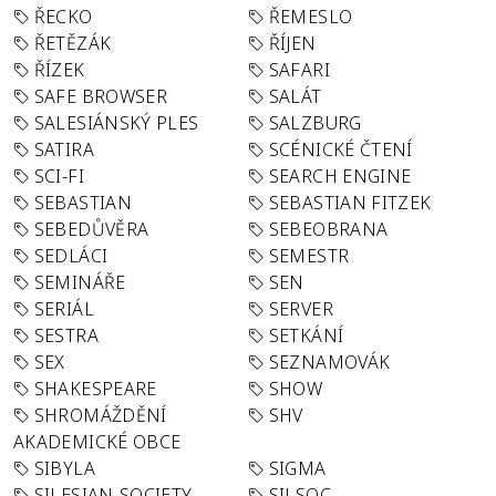
ŘECKO
ŘEMESLO
ŘETĚZÁK
ŘÍJEN
ŘÍZEK
SAFARI
SAFE BROWSER
SALÁT
SALESIÁNSKÝ PLES
SALZBURG
SATIRA
SCÉNICKÉ ČTENÍ
SCI-FI
SEARCH ENGINE
SEBASTIAN
SEBASTIAN FITZEK
SEBEDŮVĚRA
SEBEOBRANA
SEDLÁCI
SEMESTR
SEMINÁŘE
SEN
SERIÁL
SERVER
SESTRA
SETKÁNÍ
SEX
SEZNAMOVÁK
SHAKESPEARE
SHOW
SHROMÁŽDĚNÍ
SHV
AKADEMICKÉ OBCE
SIBYLA
SIGMA
SILESIAN-SOCIETY-
SILSOC