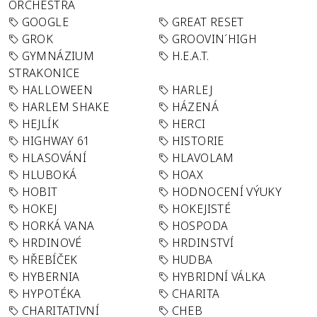
ORCHESTRA
GOOGLE
GREAT RESET
GROK
GROOVIN´HIGH
GYMNÁZIUM
H.E.A.T.
STRAKONICE
HALLOWEEN
HARLEJ
HARLEM SHAKE
HÁZENÁ
HEJLÍK
HERCI
HIGHWAY 61
HISTORIE
HLASOVÁNÍ
HLAVOLAM
HLUBOKÁ
HOAX
HOBIT
HODNOCENÍ VÝUKY
HOKEJ
HOKEJISTÉ
HORKÁ VANA
HOSPODA
HRDINOVÉ
HRDINSTVÍ
HŘEBÍČEK
HUDBA
HYBERNIA
HYBRIDNÍ VÁLKA
HYPOTÉKA
CHARITA
CHARITATIVNÍ
CHEB