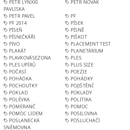
PETR LYNXXI
PETR NOVÁK
PAVLISKA
PETR PAVEL
PF
PF 2014
PÍSEK
PÍSEŇ
PÍSNĚ
PÍSNIČKÁŘI
PIŠKOT
PIVO
PLACEMENT TEST
PLAKÁT
PLANETÁRIUM
PLAVKOVÁSEZONA
PLES
PLES UPÍRŮ
PLUS SIZE
POČASÍ
POEZIE
POHÁDKA
POHÁDKY
POCHOUTKY
POJIŠTĚNÍ
POKLAD
POKLADY
POLÉVKA
POLITIKA
POMERANČ
POMOC
POMOC LIDEM
POSILOVNA
POSLANECKÁ
POSLUCHAČI
SNĚMOVNA