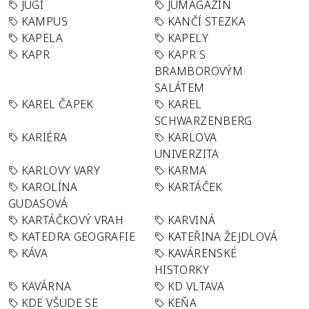
JUGI
JUMAGAZÍN
KAMPUS
KANČÍ STEZKA
KAPELA
KAPELY
KAPR
KAPR S
BRAMBOROVÝM
SALÁTEM
KAREL ČAPEK
KAREL
SCHWARZENBERG
KARIÉRA
KARLOVA
UNIVERZITA
KARLOVY VARY
KARMA
KAROLÍNA
KARTÁČEK
GUDASOVÁ
KARTÁČKOVÝ VRAH
KARVINÁ
KATEDRA GEOGRAFIE
KATEŘINA ŽEJDLOVÁ
KÁVA
KAVÁRENSKÉ
HISTORKY
KAVÁRNA
KD VLTAVA
KDE VŠUDE SE
KEŇA