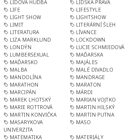
LIDOVÁ HUDBA
LIDSKÁ PRÁVA
LIFE
LIFESTYLE
LIGHT SHOW
LIGHTSHOW
LIMIT
LITERÁRNÍ ŠLEH
LITERATURA
LÍVANCE
LIZA MARKLUND
LOCKDOWN
LONDÝN
LUCIE SCHMIEDOVÁ
LUMBERSEXUAL
MAĎARSKA
MAĎARSKO
MAJÁLES
MALBA
MALÉ DIVADLO
MANDOLÍNA
MANDRAGE
MARATHON
MARATON
MARCIPÁN
MÁRDI
MAREK LHOTSKÝ
MARIAN VOJTKO
MARIE ROTTROVÁ
MARTIN HILSKÝ
MARTIN KONVIČKA
MARTIN PUTNA
MASARYKOVA
MASO
UNIVERZITA
MATEMATIKA
MATERIÁLY