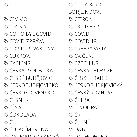
CÍL
CILLA & ROLF
BÖRJLINDOVI
CIMMO
CITRON
CIZINA
CK FISHER
CO TO BYL COVID
COVID
COVID ZPRÁVA
COVID-19
COVID-19 VAKCÍNY
CREEPYPASTA
CUKROVÍ
CVIČENÍ
CYCLING
CZECH-US
ČESKÁ REPUBLIKA
ČESKÁ TELEVIZE
ČESKÉ BUDĚJOVICE
ČESKÉ TRADICE
ČESKOBUDĚJOVICKO
ČESKOBUDĚJOVICKÝ
ČESKOSLOVENSKO
ČESKÝ ROZHLAS
ČESNEK
ČETBA
ČÍNA
ČINOHRA
ČOKOLÁDA
ČR
ČT
ČTENÍ
ČUTACÍMERUNA
D&B
DAGMAR POPJAKOVÁ
DALEKOHLED