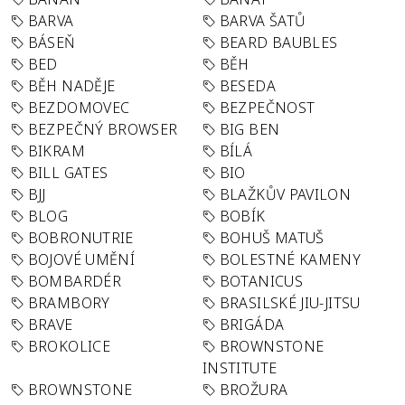
BARVA
BARVA ŠATŮ
BÁSEŇ
BEARD BAUBLES
BED
BĚH
BĚH NADĚJE
BESEDA
BEZDOMOVEC
BEZPEČNOST
BEZPEČNÝ BROWSER
BIG BEN
BIKRAM
BÍLÁ
BILL GATES
BIO
BJJ
BLAŽKŮV PAVILON
BLOG
BOBÍK
BOBRONUTRIE
BOHUŠ MATUŠ
BOJOVÉ UMĚNÍ
BOLESTNÉ KAMENY
BOMBARDÉR
BOTANICUS
BRAMBORY
BRASILSKÉ JIU-JITSU
BRAVE
BRIGÁDA
BROKOLICE
BROWNSTONE
INSTITUTE
BROWNSTONE
BROŽURA