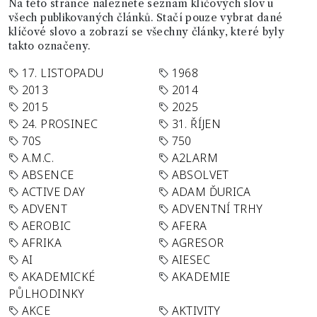
Na této stránce naleznete seznam klíčových slov u
všech publikovaných článků. Stačí pouze vybrat dané
klíčové slovo a zobrazí se všechny články, které byly
takto označeny.
17. LISTOPADU
1968
2013
2014
2015
2025
24. PROSINEC
31. ŘÍJEN
70S
750
A.M.C.
A2LARM
ABSENCE
ABSOLVET
ACTIVE DAY
ADAM ĎURICA
ADVENT
ADVENTNÍ TRHY
AEROBIC
AFERA
AFRIKA
AGRESOR
AI
AIESEC
AKADEMICKÉ
AKADEMIE
PŮLHODINKY
AKCE
AKTIVITY