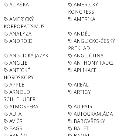
ALJAŠKA
AMERICKÝ
KONGRESS
AMERICKÝ
AMERIKA
KORPORATISMUS
ANALÝZA
ANDĚL
ANDROID
ANGLICKO-ČESKÝ
PŘEKLAD
ANGLICKÝ JAZYK
ANGLIČTINA
ANGLIE
ANTHONY FAUCI
ANTICKÉ
APLIKACE
HOROSKOPY
APPLE
AREÁL
ARNOLD
ARTIGY
SCHLEHUBER
ATMOSFÉRA
AU PAIR
AUTA
AUTOGRAMIÁDA
AV ČR
BABOVŘESKY
BAGS
BALET
BANÁN
BANÁT