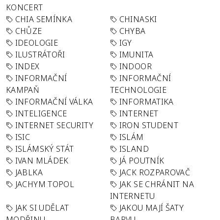
KONCERT
CHIA SEMÍNKA
CHINASKI
CHŮZE
CHYBA
IDEOLOGIE
IGY
ILUSTRÁTOŘI
IMUNITA
INDEX
INDOOR
INFORMAČNÍ
INFORMAČNÍ
KAMPAŇ
TECHNOLOGIE
INFORMAČNÍ VÁLKA
INFORMATIKA
INTELIGENCE
INTERNET
INTERNET SECURITY
IRON STUDENT
ISIC
ISLÁM
ISLÁMSKÝ STÁT
ISLAND
IVAN MLÁDEK
JÁ POUTNÍK
JABLKA
JACK ROZPAROVAČ
JACHYM TOPOL
JAK SE CHRÁNIT NA
INTERNETU
JAK SI UDĚLAT
JAKOU MAJÍ ŠATY
MODŘINU
BARVU