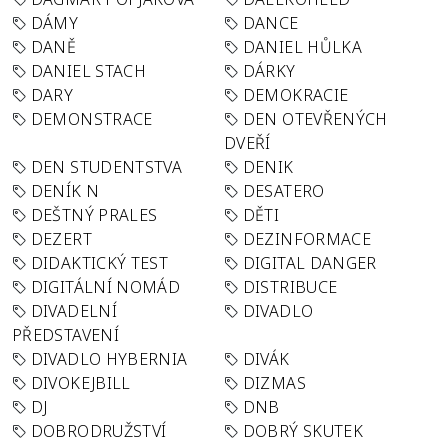
DÁMY
DANCE
DANĚ
DANIEL HŮLKA
DANIEL STACH
DÁRKY
DARY
DEMOKRACIE
DEMONSTRACE
DEN OTEVŘENÝCH
DVEŘÍ
DEN STUDENTSTVA
DENIK
DENÍK N
DESATERO
DEŠTNÝ PRALES
DĚTI
DEZERT
DEZINFORMACE
DIDAKTICKÝ TEST
DIGITAL DANGER
DIGITÁLNÍ NOMÁD
DISTRIBUCE
DIVADELNÍ
DIVADLO
PŘEDSTAVENÍ
DIVADLO HYBERNIA
DIVÁK
DIVOKEJBILL
DIZMAS
DJ
DNB
DOBRODRUŽSTVÍ
DOBRÝ SKUTEK