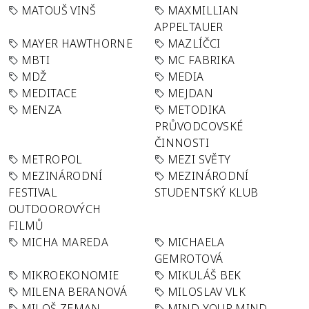
MATOUŠ VINŠ
MAXMILLIAN
APPELTAUER
MAYER HAWTHORNE
MAZLÍČCI
MBTI
MC FABRIKA
MDŽ
MEDIA
MEDITACE
MEJDAN
MENZA
METODIKA
PRŮVODCOVSKÉ
ČINNOSTI
METROPOL
MEZI SVĚTY
MEZINÁRODNÍ
MEZINÁRODNÍ
FESTIVAL
STUDENTSKÝ KLUB
OUTDOOROVÝCH
FILMŮ
MICHA MAREDA
MICHAELA
GEMROTOVÁ
MIKROEKONOMIE
MIKULÁŠ BEK
MILENA BERANOVÁ
MILOSLAV VLK
MILOŠ ZEMAN
MIND YOUR MIND