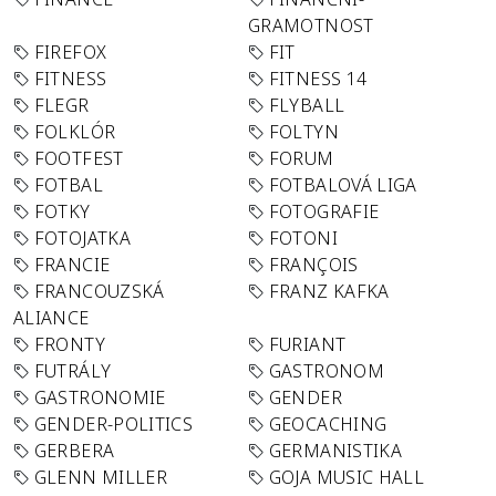
GRAMOTNOST
FIREFOX
FIT
FITNESS
FITNESS 14
FLEGR
FLYBALL
FOLKLÓR
FOLTYN
FOOTFEST
FORUM
FOTBAL
FOTBALOVÁ LIGA
FOTKY
FOTOGRAFIE
FOTOJATKA
FOTONI
FRANCIE
FRANÇOIS
FRANCOUZSKÁ
FRANZ KAFKA
ALIANCE
FRONTY
FURIANT
FUTRÁLY
GASTRONOM
GASTRONOMIE
GENDER
GENDER-POLITICS
GEOCACHING
GERBERA
GERMANISTIKA
GLENN MILLER
GOJA MUSIC HALL