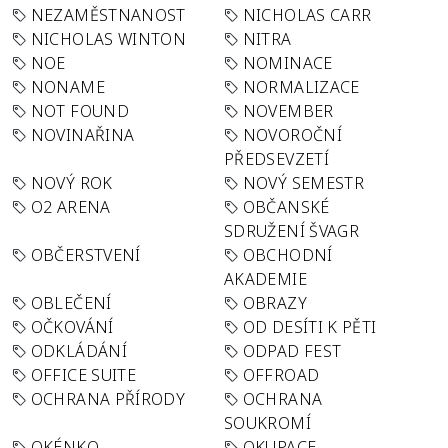
NEZAMĚSTNANOST
NICHOLAS CARR
NICHOLAS WINTON
NITRA
NOE
NOMINACE
NONAME
NORMALIZACE
NOT FOUND
NOVEMBER
NOVINAŘINA
NOVOROČNÍ
PŘEDSEVZETÍ
NOVÝ ROK
NOVÝ SEMESTR
O2 ARENA
OBČANSKÉ
SDRUŽENÍ ŠVAGR
OBČERSTVENÍ
OBCHODNÍ
AKADEMIE
OBLEČENÍ
OBRAZY
OČKOVÁNÍ
OD DESÍTI K PĚTI
ODKLÁDÁNÍ
ODPAD FEST
OFFICE SUITE
OFFROAD
OCHRANA PŘÍRODY
OCHRANA
SOUKROMÍ
OKÉNKO
OKUPACE