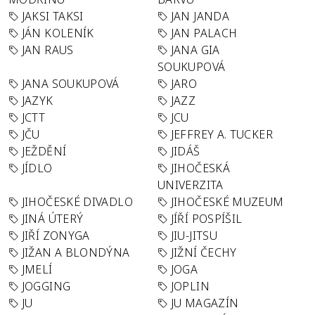
JAKSI TAKSI
JAN JANDA
JÁN KOLENÍK
JAN PALACH
JAN RAUS
JANA GIA
SOUKUPOVÁ
JANA SOUKUPOVÁ
JARO
JAZYK
JAZZ
JCTT
JCU
JČU
JEFFREY A. TUCKER
JEŽDĚNÍ
JIDÁŠ
JÍDLO
JIHOČESKÁ
UNIVERZITA
JIHOČESKÉ DIVADLO
JIHOČESKÉ MUZEUM
JINÁ ÚTERÝ
JÍŘÍ POSPÍŠIL
JIŘÍ ZONYGA
JIU-JITSU
JIŽAN A BLONDÝNA
JIŽNÍ ČECHY
JMELÍ
JOGA
JOGGING
JOPLIN
JU
JU MAGAZÍN