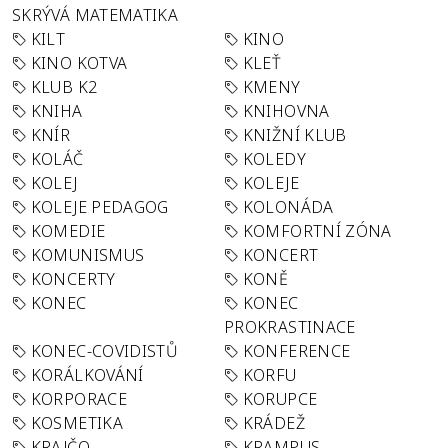
SKRÝVÁ MATEMATIKA
KILT
KINO
KINO KOTVA
KLEŤ
KLUB K2
KMENY
KNIHA
KNIHOVNA
KNÍR
KNIŽNÍ KLUB
KOLÁČ
KOLEDY
KOLEJ
KOLEJE
KOLEJE PEDAGOG
KOLONÁDA
KOMEDIE
KOMFORTNÍ ZÓNA
KOMUNISMUS
KONCERT
KONCERTY
KONĚ
KONEC
KONEC
PROKRASTINACE
KONEC-COVIDISTŮ
KONFERENCE
KORÁLKOVÁNÍ
KORFU
KORPORACE
KORUPCE
KOSMETIKA
KRÁDEŽ
KRAJČO
KRAMPUS