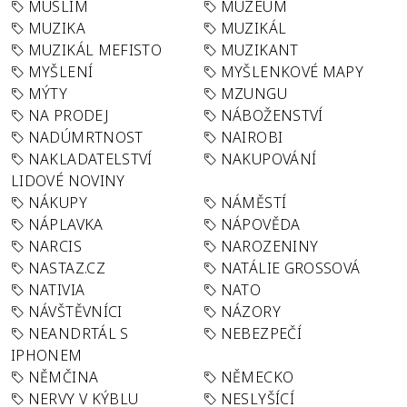
MUSLIM
MUZEUM
MUZIKA
MUZIKÁL
MUZIKÁL MEFISTO
MUZIKANT
MYŠLENÍ
MYŠLENKOVÉ MAPY
MÝTY
MZUNGU
NA PRODEJ
NÁBOŽENSTVÍ
NADÚMRTNOST
NAIROBI
NAKLADATELSTVÍ
NAKUPOVÁNÍ
LIDOVÉ NOVINY
NÁKUPY
NÁMĚSTÍ
NÁPLAVKA
NÁPOVĚDA
NARCIS
NAROZENINY
NASTAZ.CZ
NATÁLIE GROSSOVÁ
NATIVIA
NATO
NÁVŠTĚVNÍCI
NÁZORY
NEANDRTÁL S
NEBEZPEČÍ
IPHONEM
NĚMČINA
NĚMECKO
NERVY V KÝBLU
NESLYŠÍCÍ