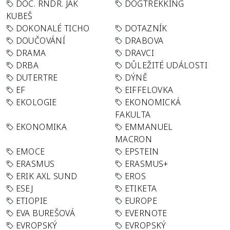
DOC. RNDR. JAK
DOGTREKKING
KUBEŠ
DOKONALÉ TICHO
DOTAZNÍK
DOUČOVÁNÍ
DRABOVA
DRAMA
DRAVCI
DRBA
DŮLEŽITÉ UDÁLOSTI
DUTERTRE
DÝNĚ
EF
EIFFELOVKA
EKOLOGIE
EKONOMICKÁ
FAKULTA
EKONOMIKA
EMMANUEL
MACRON
EMOCE
EPSTEIN
ERASMUS
ERASMUS+
ERIK AXL SUND
EROS
ESEJ
ETIKETA
ETIOPIE
EUROPE
EVA BUREŠOVÁ
EVERNOTE
EVROPSKÝ
EVROPSKÝ