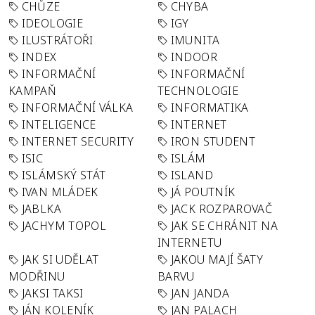
CHŮZE
CHYBA
IDEOLOGIE
IGY
ILUSTRÁTOŘI
IMUNITA
INDEX
INDOOR
INFORMAČNÍ
INFORMAČNÍ
KAMPAŇ
TECHNOLOGIE
INFORMAČNÍ VÁLKA
INFORMATIKA
INTELIGENCE
INTERNET
INTERNET SECURITY
IRON STUDENT
ISIC
ISLÁM
ISLÁMSKÝ STÁT
ISLAND
IVAN MLÁDEK
JÁ POUTNÍK
JABLKA
JACK ROZPAROVAČ
JACHYM TOPOL
JAK SE CHRÁNIT NA
INTERNETU
JAK SI UDĚLAT
JAKOU MAJÍ ŠATY
MODŘINU
BARVU
JAKSI TAKSI
JAN JANDA
JÁN KOLENÍK
JAN PALACH