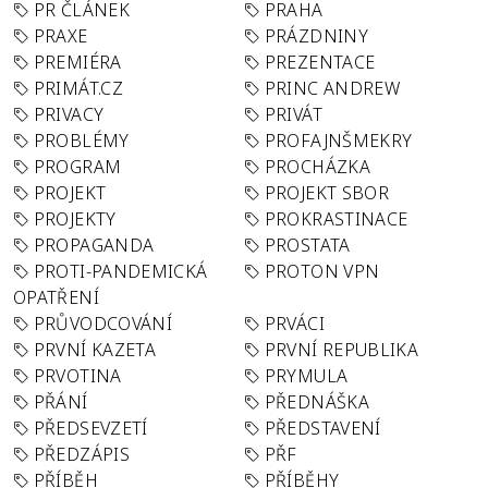
PR ČLÁNEK
PRAHA
PRAXE
PRÁZDNINY
PREMIÉRA
PREZENTACE
PRIMÁT.CZ
PRINC ANDREW
PRIVACY
PRIVÁT
PROBLÉMY
PROFAJNŠMEKRY
PROGRAM
PROCHÁZKA
PROJEKT
PROJEKT SBOR
PROJEKTY
PROKRASTINACE
PROPAGANDA
PROSTATA
PROTI-PANDEMICKÁ
PROTON VPN
OPATŘENÍ
PRŮVODCOVÁNÍ
PRVÁCI
PRVNÍ KAZETA
PRVNÍ REPUBLIKA
PRVOTINA
PRYMULA
PŘÁNÍ
PŘEDNÁŠKA
PŘEDSEVZETÍ
PŘEDSTAVENÍ
PŘEDZÁPIS
PŘF
PŘÍBĚH
PŘÍBĚHY