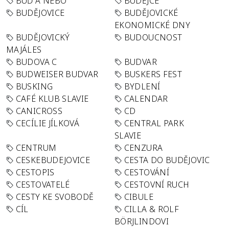
BUĎ A NEBO
BUDĚJCE
BUDĚJOVICE
BUDĚJOVICKÉ
EKONOMICKÉ DNY
BUDĚJOVICKÝ
BUDOUCNOST
MAJÁLES
BUDOVA C
BUDVAR
BUDWEISER BUDVAR
BUSKERS FEST
BUSKING
BYDLENÍ
CAFÉ KLUB SLAVIE
CALENDAR
CANICROSS
CD
CECÍLIE JÍLKOVÁ
CENTRAL PARK
SLAVIE
CENTRUM
CENZURA
CESKEBUDEJOVICE
CESTA DO BUDĚJOVIC
CESTOPIS
CESTOVÁNÍ
CESTOVATELÉ
CESTOVNÍ RUCH
CESTY KE SVOBODĚ
CIBULE
CÍL
CILLA & ROLF
BÖRJLINDOVI