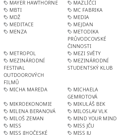
MAYER HAWTHORNE
MAZLÍČCI
MBTI
MC FABRIKA
MDŽ
MEDIA
MEDITACE
MEJDAN
MENZA
METODIKA
PRŮVODCOVSKÉ
ČINNOSTI
METROPOL
MEZI SVĚTY
MEZINÁRODNÍ
MEZINÁRODNÍ
FESTIVAL
STUDENTSKÝ KLUB
OUTDOOROVÝCH
FILMŮ
MICHA MAREDA
MICHAELA
GEMROTOVÁ
MIKROEKONOMIE
MIKULÁŠ BEK
MILENA BERANOVÁ
MILOSLAV VLK
MILOŠ ZEMAN
MIND YOUR MIND
MISS
MISS JČU
MISS JIHOČESKÉ
MISS JU