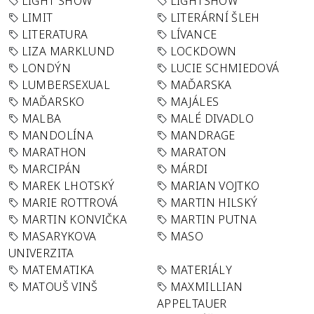
LIGHT SHOW
LIGHTSHOW
LIMIT
LITERÁRNÍ ŠLEH
LITERATURA
LÍVANCE
LIZA MARKLUND
LOCKDOWN
LONDÝN
LUCIE SCHMIEDOVÁ
LUMBERSEXUAL
MAĎARSKA
MAĎARSKO
MAJÁLES
MALBA
MALÉ DIVADLO
MANDOLÍNA
MANDRAGE
MARATHON
MARATON
MARCIPÁN
MÁRDI
MAREK LHOTSKÝ
MARIAN VOJTKO
MARIE ROTTROVÁ
MARTIN HILSKÝ
MARTIN KONVIČKA
MARTIN PUTNA
MASARYKOVA
MASO
UNIVERZITA
MATEMATIKA
MATERIÁLY
MATOUŠ VINŠ
MAXMILLIAN
APPELTAUER