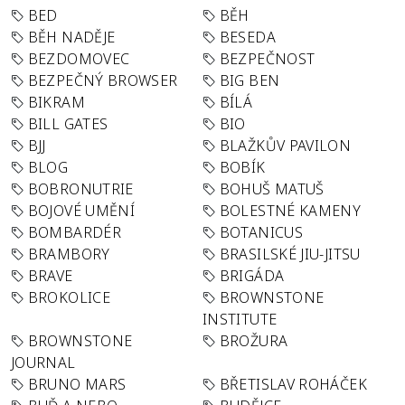
BED
BĚH
BĚH NADĚJE
BESEDA
BEZDOMOVEC
BEZPEČNOST
BEZPEČNÝ BROWSER
BIG BEN
BIKRAM
BÍLÁ
BILL GATES
BIO
BJJ
BLAŽKŮV PAVILON
BLOG
BOBÍK
BOBRONUTRIE
BOHUŠ MATUŠ
BOJOVÉ UMĚNÍ
BOLESTNÉ KAMENY
BOMBARDÉR
BOTANICUS
BRAMBORY
BRASILSKÉ JIU-JITSU
BRAVE
BRIGÁDA
BROKOLICE
BROWNSTONE
INSTITUTE
BROWNSTONE
BROŽURA
JOURNAL
BRUNO MARS
BŘETISLAV ROHÁČEK