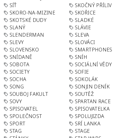
SÍŤ
SKOČNÝ PŘÍLIV
SKORO-NA-MIZINE
SKOŘICE
SKOTSKÉ DUDY
SLADKÉ
SLANÝ
SLÁVIE
SLENDERMAN
SLEVA
SLEVY
SLOVÁCI
SLOVENSKO
SMARTPHONES
SNÍDANĚ
SNÍH
SOBOTA
SOCIÁLNÍ VĚDY
SOCIETY
SOFIE
SOCHA
SOKOLÁK
SONG
SONJIN DENÍK
SOUBOJ FAKULT
SOUTĚŽ
SOVY
SPARTAN RACE
SPISOVATEL
SPISOVATELKA
SPOLEČNOST
SPOLUJIZDA
SPORT
SRÍ LANKA
STAG
STAGE