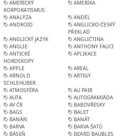
AMERICKÝ
AMERIKA
KORPORATISMUS
ANALÝZA
ANDĚL
ANDROID
ANGLICKO-ČESKÝ
PŘEKLAD
ANGLICKÝ JAZYK
ANGLIČTINA
ANGLIE
ANTHONY FAUCI
ANTICKÉ
APLIKACE
HOROSKOPY
APPLE
AREÁL
ARNOLD
ARTIGY
SCHLEHUBER
ATMOSFÉRA
AU PAIR
AUTA
AUTOGRAMIÁDA
AV ČR
BABOVŘESKY
BAGS
BALET
BANÁN
BANÁT
BARVA
BARVA ŠATŮ
BÁSEŇ
BEARD BAUBLES