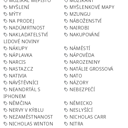
MUZIKÁL MEFISTO
MUZIKANT
MYŠLENÍ
MYŠLENKOVÉ MAPY
MÝTY
MZUNGU
NA PRODEJ
NÁBOŽENSTVÍ
NADÚMRTNOST
NAIROBI
NAKLADATELSTVÍ
NAKUPOVÁNÍ
LIDOVÉ NOVINY
NÁKUPY
NÁMĚSTÍ
NÁPLAVKA
NÁPOVĚDA
NARCIS
NAROZENINY
NASTAZ.CZ
NATÁLIE GROSSOVÁ
NATIVIA
NATO
NÁVŠTĚVNÍCI
NÁZORY
NEANDRTÁL S
NEBEZPEČÍ
IPHONEM
NĚMČINA
NĚMECKO
NERVY V KÝBLU
NESLYŠÍCÍ
NEZAMĚSTNANOST
NICHOLAS CARR
NICHOLAS WINTON
NITRA