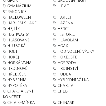
GROK
GROOVIN´HIGH
GYMNÁZIUM
H.E.A.T.
STRAKONICE
HALLOWEEN
HARLEJ
HARLEM SHAKE
HÁZENÁ
HEJLÍK
HERCI
HIGHWAY 61
HISTORIE
HLASOVÁNÍ
HLAVOLAM
HLUBOKÁ
HOAX
HOBIT
HODNOCENÍ VÝUKY
HOKEJ
HOKEJISTÉ
HORKÁ VANA
HOSPODA
HRDINOVÉ
HRDINSTVÍ
HŘEBÍČEK
HUDBA
HYBERNIA
HYBRIDNÍ VÁLKA
HYPOTÉKA
CHARITA
CHARITATIVNÍ
CHEB
KONCERT
CHIA SEMÍNKA
CHINASKI