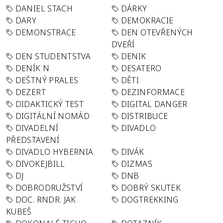
DANIEL STACH
DÁRKY
DARY
DEMOKRACIE
DEMONSTRACE
DEN OTEVŘENÝCH
DVEŘÍ
DEN STUDENTSTVA
DENIK
DENÍK N
DESATERO
DEŠTNÝ PRALES
DĚTI
DEZERT
DEZINFORMACE
DIDAKTICKÝ TEST
DIGITAL DANGER
DIGITÁLNÍ NOMÁD
DISTRIBUCE
DIVADELNÍ
DIVADLO
PŘEDSTAVENÍ
DIVADLO HYBERNIA
DIVÁK
DIVOKEJBILL
DIZMAS
DJ
DNB
DOBRODRUŽSTVÍ
DOBRÝ SKUTEK
DOC. RNDR. JAK
DOGTREKKING
KUBEŠ