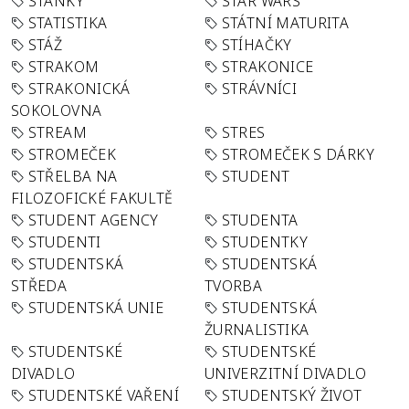
STÁNKY
STAR WARS
STATISTIKA
STÁTNÍ MATURITA
STÁŽ
STÍHAČKY
STRAKOM
STRAKONICE
STRAKONICKÁ
STRÁVNÍCI
SOKOLOVNA
STREAM
STRES
STROMEČEK
STROMEČEK S DÁRKY
STŘELBA NA
STUDENT
FILOZOFICKÉ FAKULTĚ
STUDENT AGENCY
STUDENTA
STUDENTI
STUDENTKY
STUDENTSKÁ
STUDENTSKÁ
STŘEDA
TVORBA
STUDENTSKÁ UNIE
STUDENTSKÁ
ŽURNALISTIKA
STUDENTSKÉ
STUDENTSKÉ
DIVADLO
UNIVERZITNÍ DIVADLO
STUDENTSKÉ VAŘENÍ
STUDENTSKÝ ŽIVOT