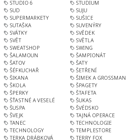
STUDIO 6
STUDIUM
SUD
SUJU
SUPERMARKETY
SUŠICE
SUTAŠKA
SUVENÝRY
SVÁTKY
SVĚDEK
SVĚT
SVĚTLA
SWEATSHOP
SWING
ŠALAMOUN
ŠAMPIONÁT
ŠATOV
ŠATY
ŠÉFKUCHAŘ
ŠETŘENÍ
ŠIKANA
ŠIMEK A GROSSMAN
ŠKOLA
ŠPAGETY
ŠPERKY
ŠTAFETA
ŠŤASTNÉ A VESELÉ
ŠUKAS
ŠUSPA
ŠVÉDSKO
ŠVEJK
TAJNÁ OPERACE
TANEC
TECHNOLOGIE
TECHNOLOGY
TEMPLESTORE
TERKA DRÁBKOVÁ
TERRY FOX