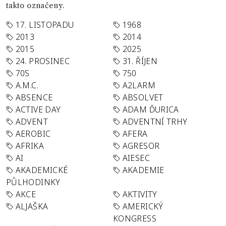
takto označeny.
17. LISTOPADU
1968
2013
2014
2015
2025
24. PROSINEC
31. ŘÍJEN
70S
750
A.M.C.
A2LARM
ABSENCE
ABSOLVET
ACTIVE DAY
ADAM ĎURICA
ADVENT
ADVENTNÍ TRHY
AEROBIC
AFERA
AFRIKA
AGRESOR
AI
AIESEC
AKADEMICKÉ
AKADEMIE
PŮLHODINKY
AKCE
AKTIVITY
ALJAŠKA
AMERICKÝ
KONGRESS