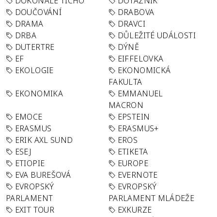
DOKONALÉ TICHO
DOTAZNÍK
DOUČOVÁNÍ
DRABOVA
DRAMA
DRAVCI
DRBA
DŮLEŽITÉ UDÁLOSTI
DUTERTRE
DÝNĚ
EF
EIFFELOVKA
EKOLOGIE
EKONOMICKÁ
FAKULTA
EKONOMIKA
EMMANUEL
MACRON
EMOCE
EPSTEIN
ERASMUS
ERASMUS+
ERIK AXL SUND
EROS
ESEJ
ETIKETA
ETIOPIE
EUROPE
EVA BUREŠOVÁ
EVERNOTE
EVROPSKÝ
EVROPSKÝ
PARLAMENT
PARLAMENT MLÁDEŽE
EXIT TOUR
EXKURZE