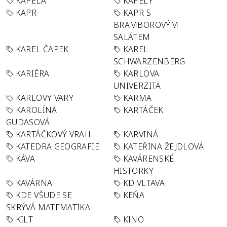
KAPELA
KAPELY
KAPR
KAPR S
BRAMBOROVÝM
SALÁTEM
KAREL ČAPEK
KAREL
SCHWARZENBERG
KARIÉRA
KARLOVA
UNIVERZITA
KARLOVY VARY
KARMA
KAROLÍNA
KARTÁČEK
GUDASOVÁ
KARTÁČKOVÝ VRAH
KARVINÁ
KATEDRA GEOGRAFIE
KATEŘINA ŽEJDLOVÁ
KÁVA
KAVÁRENSKÉ
HISTORKY
KAVÁRNA
KD VLTAVA
KDE VŠUDE SE
KEŇA
SKRÝVÁ MATEMATIKA
KILT
KINO