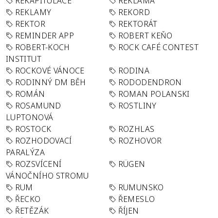
REKAPITULACE
REKLAMA
REKLAMY
REKORD
REKTOR
REKTORÁT
REMINDER APP
ROBERT KEŇO
ROBERT-KOCH
ROCK CAFÉ CONTEST
INSTITUT
ROCKOVÉ VÁNOCE
RODINA
RODINNÝ DM BĚH
RODODENDRON
ROMÁN
ROMAN POLANSKI
ROSAMUND
ROSTLINY
LUPTONOVÁ
ROSTOCK
ROZHLAS
ROZHODOVACÍ
ROZHOVOR
PARALÝZA
ROZSVÍCENÍ
RÜGEN
VÁNOČNÍHO STROMU
RUM
RUMUNSKO
ŘECKO
ŘEMESLO
ŘETĚZÁK
ŘÍJEN