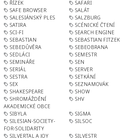
ŘÍZEK
SAFARI
SAFE BROWSER
SALÁT
SALESIÁNSKÝ PLES
SALZBURG
SATIRA
SCÉNICKÉ ČTENÍ
SCI-FI
SEARCH ENGINE
SEBASTIAN
SEBASTIAN FITZEK
SEBEDŮVĚRA
SEBEOBRANA
SEDLÁCI
SEMESTR
SEMINÁŘE
SEN
SERIÁL
SERVER
SESTRA
SETKÁNÍ
SEX
SEZNAMOVÁK
SHAKESPEARE
SHOW
SHROMÁŽDĚNÍ
SHV
AKADEMICKÉ OBCE
SIBYLA
SIGMA
SILESIAN-SOCIETY-
SILSOC
FOR-SOLIDARITY
SILVERTAL A JOY
SILVESTR