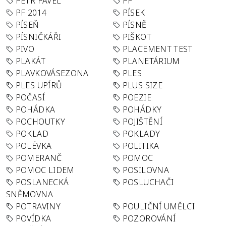
PETR PAVEL
PF
PF 2014
PÍSEK
PÍSEŇ
PÍSNĚ
PÍSNIČKÁŘI
PIŠKOT
PIVO
PLACEMENT TEST
PLAKÁT
PLANETÁRIUM
PLAVKOVÁSEZONA
PLES
PLES UPÍRŮ
PLUS SIZE
POČASÍ
POEZIE
POHÁDKA
POHÁDKY
POCHOUTKY
POJIŠTĚNÍ
POKLAD
POKLADY
POLÉVKA
POLITIKA
POMERANČ
POMOC
POMOC LIDEM
POSILOVNA
POSLANECKÁ
POSLUCHAČI
SNĚMOVNA
POTRAVINY
POULIČNÍ UMĚLCI
POVÍDKA
POZOROVÁNÍ