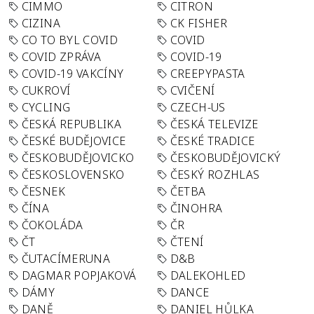
CIMMO
CITRON
CIZINA
CK FISHER
CO TO BYL COVID
COVID
COVID ZPRÁVA
COVID-19
COVID-19 VAKCÍNY
CREEPYPASTA
CUKROVÍ
CVIČENÍ
CYCLING
CZECH-US
ČESKÁ REPUBLIKA
ČESKÁ TELEVIZE
ČESKÉ BUDĚJOVICE
ČESKÉ TRADICE
ČESKOBUDĚJOVICKO
ČESKOBUDĚJOVICKÝ
ČESKOSLOVENSKO
ČESKÝ ROZHLAS
ČESNEK
ČETBA
ČÍNA
ČINOHRA
ČOKOLÁDA
ČR
ČT
ČTENÍ
ČUTACÍMERUNA
D&B
DAGMAR POPJAKOVÁ
DALEKOHLED
DÁMY
DANCE
DANĚ
DANIEL HŮLKA