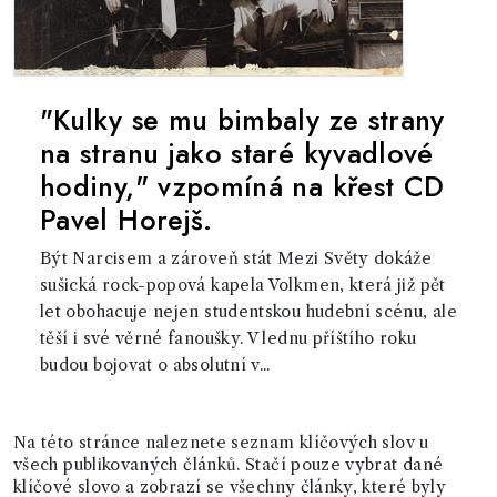
"Kulky se mu bimbaly ze strany
na stranu jako staré kyvadlové
hodiny," vzpomíná na křest CD
Pavel Horejš.
Být Narcisem a zároveň stát Mezi Světy dokáže
sušická rock-popová kapela Volkmen, která již pět
let obohacuje nejen studentskou hudební scénu, ale
těší i své věrné fanoušky. V lednu příštího roku
budou bojovat o absolutní v...
Na této stránce naleznete seznam klíčových slov u
všech publikovaných článků. Stačí pouze vybrat dané
klíčové slovo a zobrazí se všechny články, které byly