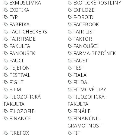
EXMUSLIMKA
EXOTICKÉ ROSTLINY
EXOTIKA
EXPLOZE
EYP
F-DROID
FABRIKA
FACEBOOK
FACT-CHECKERS
FAIR LIST
FAIRTRADE
FAKTOR
FAKULTA
FANOUŠCI
FANOUŠEK
FARMA BEZDÍNEK
FAUCI
FAUST
FEJETON
FEST
FESTIVAL
FIALA
FIGHT
FILDA
FILM
FILMOVÉ TIPY
FILOZOFICKÁ
FILOZOFICKÁ-
FAKULTA
FAKULTA
FILOZOFIE
FINÁLE
FINANCE
FINANČNÍ-
GRAMOTNOST
FIREFOX
FIT