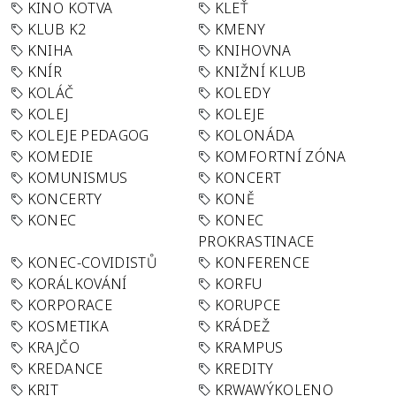
KINO KOTVA
KLEŤ
KLUB K2
KMENY
KNIHA
KNIHOVNA
KNÍR
KNIŽNÍ KLUB
KOLÁČ
KOLEDY
KOLEJ
KOLEJE
KOLEJE PEDAGOG
KOLONÁDA
KOMEDIE
KOMFORTNÍ ZÓNA
KOMUNISMUS
KONCERT
KONCERTY
KONĚ
KONEC
KONEC
PROKRASTINACE
KONEC-COVIDISTŮ
KONFERENCE
KORÁLKOVÁNÍ
KORFU
KORPORACE
KORUPCE
KOSMETIKA
KRÁDEŽ
KRAJČO
KRAMPUS
KREDANCE
KREDITY
KRIT
KRWAWÝKOLENO