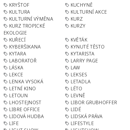
KRYŠTOF
KUCHYNĚ
KULTURA
KULTURNÍ AKCE
KULTURNÍ VÝMĚNA
KURZ
KURZ TROPICKÉ
KURZY
EKOLOGIE
KUŘECÍ
KVĚTÁK
KYBERŠIKANA
KYNUTÉ TĚSTO
KYTARA
KYTARISTA
LABORATOŘ
LARRY PAGE
LÁSKA
LAW
LEKCE
LEKSES
LENKA VYSOKÁ
LETADLA
LETNÍ KINO
LÉTO
LETOUN
LEVNĚ
LHOSTEJNOST
LIBOR GRUBHOFFER
LIBRE OFFICE
LIDÉ
LIDOVÁ HUDBA
LIDSKÁ PRÁVA
LIFE
LIFESTYLE