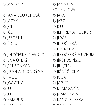
JAN RAUS
JANA GIA
SOUKUPOVÁ
JANA SOUKUPOVÁ
JARO
JAZYK
JAZZ
JCTT
JCU
JČU
JEFFREY A. TUCKER
JEŽDĚNÍ
JIDÁŠ
JÍDLO
JIHOČESKÁ
UNIVERZITA
JIHOČESKÉ DIVADLO
JIHOČESKÉ MUZEUM
JINÁ ÚTERÝ
JÍŘÍ POSPÍŠIL
JIŘÍ ZONYGA
JIU-JITSU
JIŽAN A BLONDÝNA
JIŽNÍ ČECHY
JMELÍ
JOGA
JOGGING
JOPLIN
JU
JU MAGAZÍN
JUGI
JUMAGAZÍN
KAMPUS
KANČÍ STEZKA