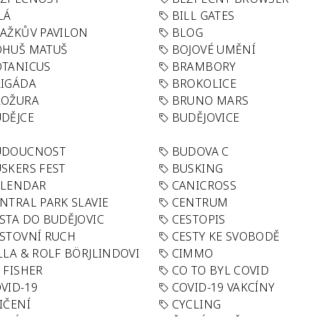
LÁ
BILL GATES
AŽKŮV PAVILON
BLOG
OHUŠ MATUŠ
BOJOVÉ UMĚNÍ
TANICUS
BRAMBORY
IGÁDA
BROKOLICE
ROŽURA
BRUNO MARS
DĚJCE
BUDĚJOVICE
UDOUCNOST
BUDOVA C
SKERS FEST
BUSKING
ALENDAR
CANICROSS
NTRAL PARK SLAVIE
CENTRUM
STA DO BUDĚJOVIC
CESTOPIS
STOVNÍ RUCH
CESTY KE SVOBODĚ
LLA & ROLF BÖRJLINDOVI
CIMMO
 FISHER
CO TO BYL COVID
VID-19
COVID-19 VAKCÍNY
IČENÍ
CYCLING