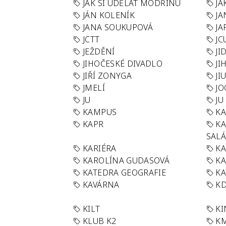
JAK SI UDĚLAT MODŘINU
JA
JÁN KOLENÍK
JA
JANA SOUKUPOVÁ
JA
JCTT
JC
JEŽDĚNÍ
JI
JIHOČESKÉ DIVADLO
JI
JIŘÍ ZONYGA
JI
JMELÍ
JO
JU
JU
KAMPUS
KA
KAPR
K
SAL
KARIÉRA
KA
KAROLÍNA GUDASOVÁ
KA
KATEDRA GEOGRAFIE
KA
KAVÁRNA
KD
KILT
K
KLUB K2
K