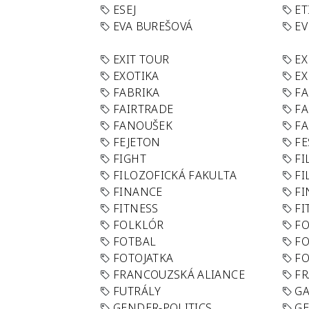
ESEJ
ET
EVA BUREŠOVÁ
E
EXIT TOUR
EX
EXOTIKA
EX
FABRIKA
F
FAIRTRADE
F
FANOUŠEK
FA
FEJETON
FE
FIGHT
FI
FILOZOFICKÁ FAKULTA
FI
FINANCE
F
FITNESS
FI
FOLKLÓR
F
FOTBAL
FO
FOTOJATKA
F
FRANCOUZSKÁ ALIANCE
FR
FUTRÁLY
G
GENDER-POLITICS
G