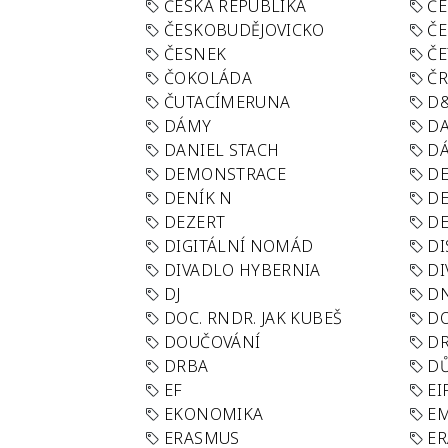
ČESKÁ REPUBLIKA
ČE
ČESKOBUDĚJOVICKO
ČE
ČESNEK
ČE
ČOKOLÁDA
Č
ČUTACÍMERUNA
D
DÁMY
D
DANIEL STACH
D
DEMONSTRACE
DE
DENÍK N
DE
DEZERT
D
DIGITÁLNÍ NOMÁD
DI
DIVADLO HYBERNIA
DI
DJ
D
DOC. RNDR. JAK KUBEŠ
D
DOUČOVÁNÍ
D
DRBA
DŮ
EF
EI
EKONOMIKA
E
ERASMUS
E