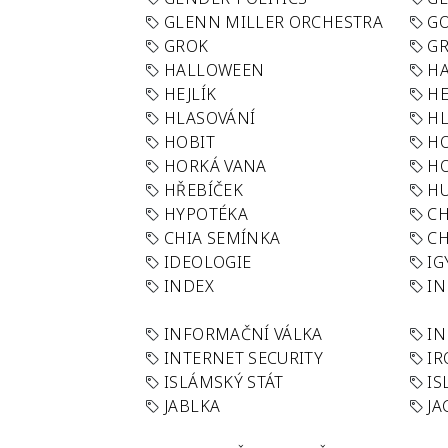
GLENN MILLER ORCHESTRA
GO
GROK
GR
HALLOWEEN
HA
HEJLÍK
HE
HLASOVÁNÍ
H
HOBIT
H
HORKÁ VANA
H
HŘEBÍČEK
H
HYPOTÉKA
CH
CHIA SEMÍNKA
CH
IDEOLOGIE
IG
INDEX
I
INFORMAČNÍ VÁLKA
IN
INTERNET SECURITY
IR
ISLÁMSKÝ STÁT
IS
JABLKA
JA