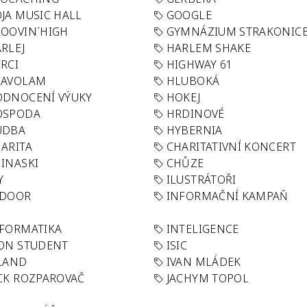
JA MUSIC HALL
GOOGLE
OOVIN´HIGH
GYMNÁZIUM STRAKONIC
RLEJ
HARLEM SHAKE
RCI
HIGHWAY 61
LAVOLAM
HLUBOKÁ
ODNOCENÍ VÝUKY
HOKEJ
OSPODA
HRDINOVÉ
UDBA
HYBERNIA
ARITA
CHARITATIVNÍ KONCERT
INASKI
CHŮZE
Y
ILUSTRÁTOŘI
NDOOR
INFORMAČNÍ KAMPAŇ
FORMATIKA
INTELIGENCE
ON STUDENT
ISIC
LAND
IVAN MLÁDEK
CK ROZPAROVAČ
JACHYM TOPOL