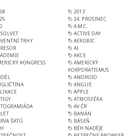
68
2013
25
24. PROSINEC
0
A.M.C.
SOLVET
ACTIVE DAY
VENTNÍ TRHY
AEROBIC
GRESOR
AI
KADEMIE
AKCE
ERICKÝ KONGRESS
AMERICKÝ
KORPORATISMUS
NDĚL
ANDROID
GLIČTINA
ANGLIE
LIKACE
APPLE
TIGY
ATMOSFÉRA
UTOGRAMIÁDA
AV ČR
LET
BANÁN
RVA ŠATŮ
BÁSEŇ
ĚH
BĚH NADĚJE
EZPEČNOST
BEZPEČNÝ BROWSER