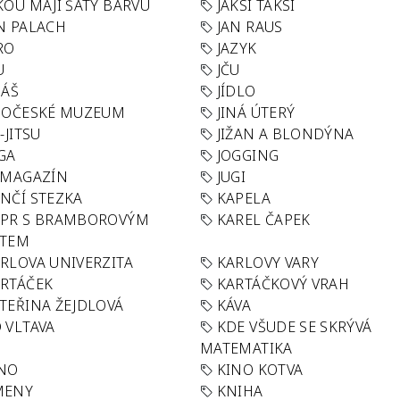
KOU MAJÍ ŠATY BARVU
JAKSI TAKSI
N PALACH
JAN RAUS
RO
JAZYK
U
JČU
DÁŠ
JÍDLO
HOČESKÉ MUZEUM
JINÁ ÚTERÝ
U-JITSU
JIŽAN A BLONDÝNA
GA
JOGGING
 MAGAZÍN
JUGI
NČÍ STEZKA
KAPELA
APR S BRAMBOROVÝM
KAREL ČAPEK
ÁTEM
RLOVA UNIVERZITA
KARLOVY VARY
RTÁČEK
KARTÁČKOVÝ VRAH
TEŘINA ŽEJDLOVÁ
KÁVA
 VLTAVA
KDE VŠUDE SE SKRÝVÁ
MATEMATIKA
INO
KINO KOTVA
MENY
KNIHA