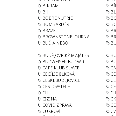
BIKRAM
BÍ
BJJ
BL
BOBRONUTRIE
B
BOMBARDÉR
BO
BRAVE
BR
BROWNSTONE JOURNAL
B
BUĎ A NEBO
BU
BUDĚJOVICKÝ MAJÁLES
B
BUDWEISER BUDVAR
BU
CAFÉ KLUB SLAVIE
C
CECÍLIE JÍLKOVÁ
CE
CESKEBUDEJOVICE
CE
CESTOVATELÉ
CE
CÍL
CI
CIZINA
CK
COVID ZPRÁVA
CO
CUKROVÍ
CV