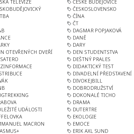
SKÁ TELEVIZE
ČESKÉ BUDĚJOVICE
SKOBUDĚJOVICKÝ
ČESKOSLOVENSKO
TBA
ČÍNA
R
ČT
&B
DAGMAR POPJAKOVÁ
ANCE
DANĚ
ÁRKY
DARY
N OTEVŘENÝCH DVEŘÍ
DEN STUDENTSTVA
SATERO
DEŠTNÝ PRALES
EZINFORMACE
DIDAKTICKÝ TEST
STRIBUCE
DIVADELNÍ PŘEDSTAVENÍ
VÁK
DIVOKEJBILL
NB
DOBRODRUŽSTVÍ
OGTREKKING
DOKONALÉ TICHO
RABOVA
DRAMA
LEŽITÉ UDÁLOSTI
DUTERTRE
FFELOVKA
EKOLOGIE
MMANUEL MACRON
EMOCE
RASMUS+
ERIK AXL SUND