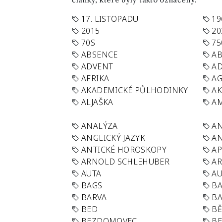
články, které byly takto označeny.
17. LISTOPADU
19
2015
20
70S
75
ABSENCE
AB
ADVENT
AD
AFRIKA
A
AKADEMICKÉ PŮLHODINKY
A
ALJAŠKA
AM
ANALÝZA
A
ANGLICKÝ JAZYK
AN
ANTICKÉ HOROSKOPY
AP
ARNOLD SCHLEHUBER
AR
AUTA
A
BAGS
BA
BARVA
BA
BED
B
BEZDOMOVEC
B