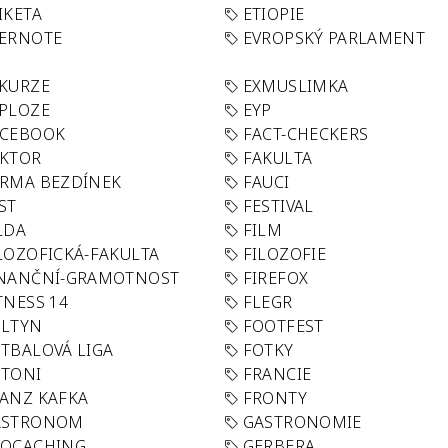
IKETA
ETIOPIE
VERNOTE
EVROPSKÝ PARLAMENT
KURZE
EXMUSLIMKA
PLOZE
EYP
ACEBOOK
FACT-CHECKERS
AKTOR
FAKULTA
RMA BEZDÍNEK
FAUCI
ST
FESTIVAL
LDA
FILM
LOZOFICKÁ-FAKULTA
FILOZOFIE
INANČNÍ-GRAMOTNOST
FIREFOX
TNESS 14
FLEGR
OLTYN
FOOTFEST
TBALOVÁ LIGA
FOTKY
OTONI
FRANCIE
ANZ KAFKA
FRONTY
ASTRONOM
GASTRONOMIE
EOCACHING
GERBERA