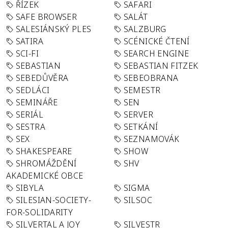
ŘÍZEK
SAFARI
SAFE BROWSER
SALÁT
SALESIÁNSKÝ PLES
SALZBURG
SATIRA
SCÉNICKÉ ČTENÍ
SCI-FI
SEARCH ENGINE
SEBASTIAN
SEBASTIAN FITZEK
SEBEDŮVĚRA
SEBEOBRANA
SEDLÁCI
SEMESTR
SEMINÁŘE
SEN
SERIÁL
SERVER
SESTRA
SETKÁNÍ
SEX
SEZNAMOVÁK
SHAKESPEARE
SHOW
SHROMÁŽDĚNÍ
SHV
AKADEMICKÉ OBCE
SIBYLA
SIGMA
SILESIAN-SOCIETY-
SILSOC
FOR-SOLIDARITY
SILVERTAL A JOY
SILVESTR