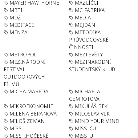
MAYER HAWTHORNE
MAZLÍČCI
MBTI
MC FABRIKA
MDŽ
MEDIA
MEDITACE
MEJDAN
MENZA
METODIKA
PRŮVODCOVSKÉ
ČINNOSTI
METROPOL
MEZI SVĚTY
MEZINÁRODNÍ
MEZINÁRODNÍ
FESTIVAL
STUDENTSKÝ KLUB
OUTDOOROVÝCH
FILMŮ
MICHA MAREDA
MICHAELA
GEMROTOVÁ
MIKROEKONOMIE
MIKULÁŠ BEK
MILENA BERANOVÁ
MILOSLAV VLK
MILOŠ ZEMAN
MIND YOUR MIND
MISS
MISS JČU
MISS JIHOČESKÉ
MISS JU