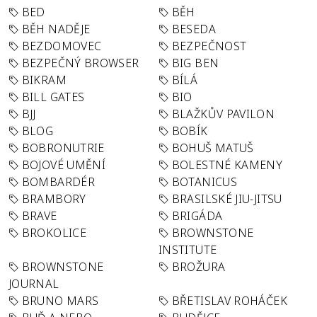
BED
BĚH
BĚH NADĚJE
BESEDA
BEZDOMOVEC
BEZPEČNOST
BEZPEČNÝ BROWSER
BIG BEN
BIKRAM
BÍLÁ
BILL GATES
BIO
BJJ
BLAŽKŮV PAVILON
BLOG
BOBÍK
BOBRONUTRIE
BOHUŠ MATUŠ
BOJOVÉ UMĚNÍ
BOLESTNÉ KAMENY
BOMBARDÉR
BOTANICUS
BRAMBORY
BRASILSKÉ JIU-JITSU
BRAVE
BRIGÁDA
BROKOLICE
BROWNSTONE
INSTITUTE
BROWNSTONE
BROŽURA
JOURNAL
BRUNO MARS
BŘETISLAV ROHÁČEK