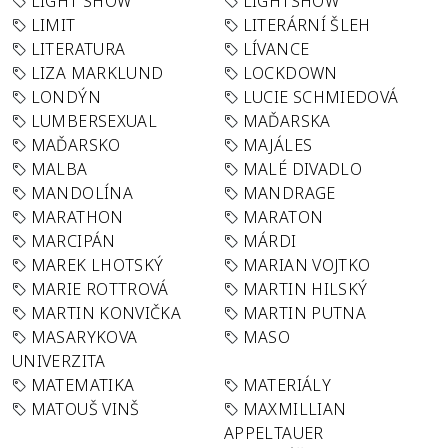
LIGHT SHOW
LIGHTSHOW
LIMIT
LITERÁRNÍ ŠLEH
LITERATURA
LÍVANCE
LIZA MARKLUND
LOCKDOWN
LONDÝN
LUCIE SCHMIEDOVÁ
LUMBERSEXUAL
MAĎARSKA
MAĎARSKO
MAJÁLES
MALBA
MALÉ DIVADLO
MANDOLÍNA
MANDRAGE
MARATHON
MARATON
MARCIPÁN
MÁRDI
MAREK LHOTSKÝ
MARIAN VOJTKO
MARIE ROTTROVÁ
MARTIN HILSKÝ
MARTIN KONVIČKA
MARTIN PUTNA
MASARYKOVA
MASO
UNIVERZITA
MATEMATIKA
MATERIÁLY
MATOUŠ VINŠ
MAXMILLIAN
APPELTAUER