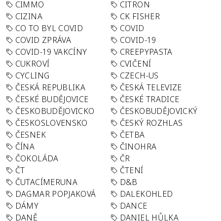
CIMMO
CITRON
CIZINA
CK FISHER
CO TO BYL COVID
COVID
COVID ZPRÁVA
COVID-19
COVID-19 VAKCÍNY
CREEPYPASTA
CUKROVÍ
CVIČENÍ
CYCLING
CZECH-US
ČESKÁ REPUBLIKA
ČESKÁ TELEVIZE
ČESKÉ BUDĚJOVICE
ČESKÉ TRADICE
ČESKOBUDĚJOVICKO
ČESKOBUDĚJOVICKÝ
ČESKOSLOVENSKO
ČESKÝ ROZHLAS
ČESNEK
ČETBA
ČÍNA
ČINOHRA
ČOKOLÁDA
ČR
ČT
ČTENÍ
ČUTACÍMERUNA
D&B
DAGMAR POPJAKOVÁ
DALEKOHLED
DÁMY
DANCE
DANĚ
DANIEL HŮLKA