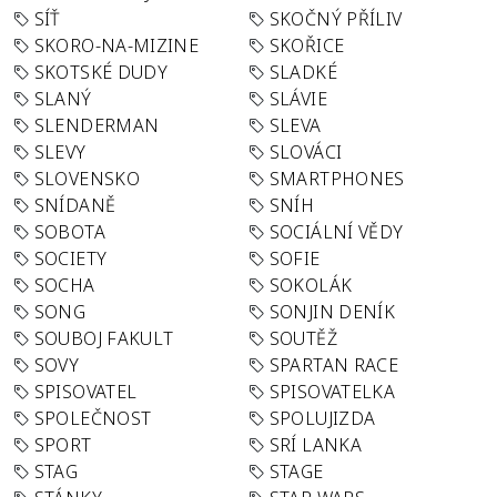
SÍŤ
SKOČNÝ PŘÍLIV
SKORO-NA-MIZINE
SKOŘICE
SKOTSKÉ DUDY
SLADKÉ
SLANÝ
SLÁVIE
SLENDERMAN
SLEVA
SLEVY
SLOVÁCI
SLOVENSKO
SMARTPHONES
SNÍDANĚ
SNÍH
SOBOTA
SOCIÁLNÍ VĚDY
SOCIETY
SOFIE
SOCHA
SOKOLÁK
SONG
SONJIN DENÍK
SOUBOJ FAKULT
SOUTĚŽ
SOVY
SPARTAN RACE
SPISOVATEL
SPISOVATELKA
SPOLEČNOST
SPOLUJIZDA
SPORT
SRÍ LANKA
STAG
STAGE