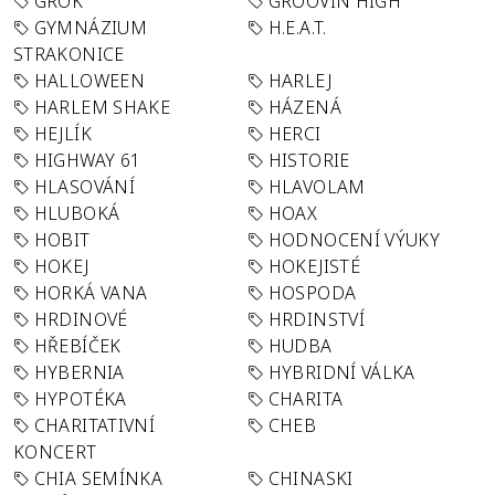
GROK
GROOVIN´HIGH
GYMNÁZIUM
H.E.A.T.
STRAKONICE
HALLOWEEN
HARLEJ
HARLEM SHAKE
HÁZENÁ
HEJLÍK
HERCI
HIGHWAY 61
HISTORIE
HLASOVÁNÍ
HLAVOLAM
HLUBOKÁ
HOAX
HOBIT
HODNOCENÍ VÝUKY
HOKEJ
HOKEJISTÉ
HORKÁ VANA
HOSPODA
HRDINOVÉ
HRDINSTVÍ
HŘEBÍČEK
HUDBA
HYBERNIA
HYBRIDNÍ VÁLKA
HYPOTÉKA
CHARITA
CHARITATIVNÍ
CHEB
KONCERT
CHIA SEMÍNKA
CHINASKI