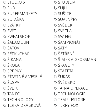
STUDIO 6
STUDIUM
SUD
SUJU
SUPERMARKETY
SUŠICE
SUTAŠKA
SUVENÝRY
SVÁTKY
SVĚDEK
SVĚT
SVĚTLA
SWEATSHOP
SWING
ŠALAMOUN
ŠAMPIONÁT
ŠATOV
ŠATY
ŠÉFKUCHAŘ
ŠETŘENÍ
ŠIKANA
ŠIMEK A GROSSMAN
ŠKOLA
ŠPAGETY
ŠPERKY
ŠTAFETA
ŠŤASTNÉ A VESELÉ
ŠUKAS
ŠUSPA
ŠVÉDSKO
ŠVEJK
TAJNÁ OPERACE
TANEC
TECHNOLOGIE
TECHNOLOGY
TEMPLESTORE
TERKA DRÁBKOVÁ
TERRY FOX