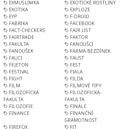
EXMUSLIMKA
EXOTICKÉ ROSTLINY
EXOTIKA
EXPLOZE
EYP
F-DROID
FABRIKA
FACEBOOK
FACT-CHECKERS
FAIR LIST
FAIRTRADE
FAKTOR
FAKULTA
FANOUŠCI
FANOUŠEK
FARMA BEZDÍNEK
FAUCI
FAUST
FEJETON
FEST
FESTIVAL
FIALA
FIGHT
FILDA
FILM
FILMOVÉ TIPY
FILOZOFICKÁ
FILOZOFICKÁ-
FAKULTA
FAKULTA
FILOZOFIE
FINÁLE
FINANCE
FINANČNÍ-
GRAMOTNOST
FIREFOX
FIT