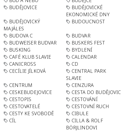
BUĎ A NEBO
BUDĚJCE
BUDĚJOVICE
BUDĚJOVICKÉ
EKONOMICKÉ DNY
BUDĚJOVICKÝ
BUDOUCNOST
MAJÁLES
BUDOVA C
BUDVAR
BUDWEISER BUDVAR
BUSKERS FEST
BUSKING
BYDLENÍ
CAFÉ KLUB SLAVIE
CALENDAR
CANICROSS
CD
CECÍLIE JÍLKOVÁ
CENTRAL PARK
SLAVIE
CENTRUM
CENZURA
CESKEBUDEJOVICE
CESTA DO BUDĚJOVIC
CESTOPIS
CESTOVÁNÍ
CESTOVATELÉ
CESTOVNÍ RUCH
CESTY KE SVOBODĚ
CIBULE
CÍL
CILLA & ROLF
BÖRJLINDOVI