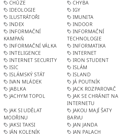
CHŮZE
CHYBA
IDEOLOGIE
IGY
ILUSTRÁTOŘI
IMUNITA
INDEX
INDOOR
INFORMAČNÍ
INFORMAČNÍ
KAMPAŇ
TECHNOLOGIE
INFORMAČNÍ VÁLKA
INFORMATIKA
INTELIGENCE
INTERNET
INTERNET SECURITY
IRON STUDENT
ISIC
ISLÁM
ISLÁMSKÝ STÁT
ISLAND
IVAN MLÁDEK
JÁ POUTNÍK
JABLKA
JACK ROZPAROVAČ
JACHYM TOPOL
JAK SE CHRÁNIT NA
INTERNETU
JAK SI UDĚLAT
JAKOU MAJÍ ŠATY
MODŘINU
BARVU
JAKSI TAKSI
JAN JANDA
JÁN KOLENÍK
JAN PALACH