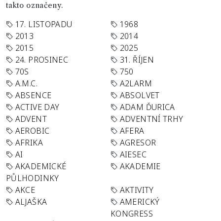
takto označeny.
17. LISTOPADU
1968
2013
2014
2015
2025
24. PROSINEC
31. ŘÍJEN
70S
750
A.M.C.
A2LARM
ABSENCE
ABSOLVET
ACTIVE DAY
ADAM ĎURICA
ADVENT
ADVENTNÍ TRHY
AEROBIC
AFERA
AFRIKA
AGRESOR
AI
AIESEC
AKADEMICKÉ
AKADEMIE
PŮLHODINKY
AKCE
AKTIVITY
ALJAŠKA
AMERICKÝ
KONGRESS