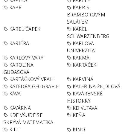
KAPELA
KAPELY
KAPR
KAPR S
BRAMBOROVÝM
SALÁTEM
KAREL ČAPEK
KAREL
SCHWARZENBERG
KARIÉRA
KARLOVA
UNIVERZITA
KARLOVY VARY
KARMA
KAROLÍNA
KARTÁČEK
GUDASOVÁ
KARTÁČKOVÝ VRAH
KARVINÁ
KATEDRA GEOGRAFIE
KATEŘINA ŽEJDLOVÁ
KÁVA
KAVÁRENSKÉ
HISTORKY
KAVÁRNA
KD VLTAVA
KDE VŠUDE SE
KEŇA
SKRÝVÁ MATEMATIKA
KILT
KINO