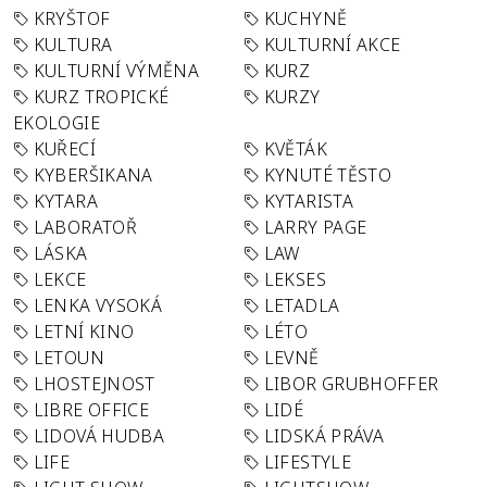
KRYŠTOF
KUCHYNĚ
KULTURA
KULTURNÍ AKCE
KULTURNÍ VÝMĚNA
KURZ
KURZ TROPICKÉ
KURZY
EKOLOGIE
KUŘECÍ
KVĚTÁK
KYBERŠIKANA
KYNUTÉ TĚSTO
KYTARA
KYTARISTA
LABORATOŘ
LARRY PAGE
LÁSKA
LAW
LEKCE
LEKSES
LENKA VYSOKÁ
LETADLA
LETNÍ KINO
LÉTO
LETOUN
LEVNĚ
LHOSTEJNOST
LIBOR GRUBHOFFER
LIBRE OFFICE
LIDÉ
LIDOVÁ HUDBA
LIDSKÁ PRÁVA
LIFE
LIFESTYLE