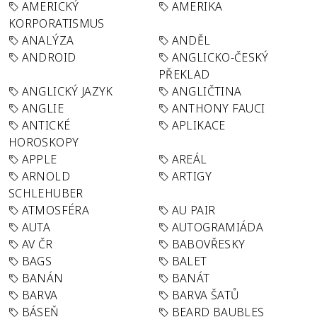
AMERICKÝ
AMERIKA
KORPORATISMUS
ANALÝZA
ANDĚL
ANDROID
ANGLICKO-ČESKÝ
PŘEKLAD
ANGLICKÝ JAZYK
ANGLIČTINA
ANGLIE
ANTHONY FAUCI
ANTICKÉ
APLIKACE
HOROSKOPY
APPLE
AREÁL
ARNOLD
ARTIGY
SCHLEHUBER
ATMOSFÉRA
AU PAIR
AUTA
AUTOGRAMIÁDA
AV ČR
BABOVŘESKY
BAGS
BALET
BANÁN
BANÁT
BARVA
BARVA ŠATŮ
BÁSEŇ
BEARD BAUBLES