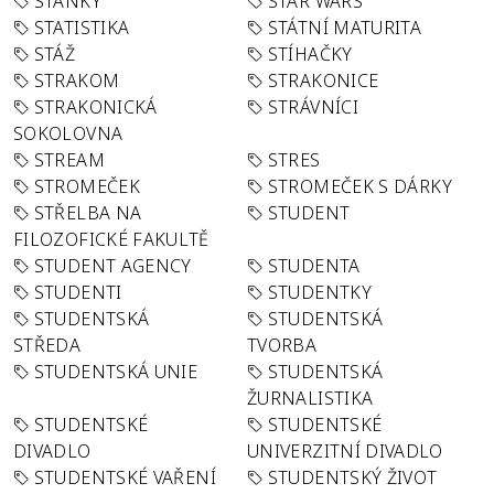
STÁNKY
STAR WARS
STATISTIKA
STÁTNÍ MATURITA
STÁŽ
STÍHAČKY
STRAKOM
STRAKONICE
STRAKONICKÁ
STRÁVNÍCI
SOKOLOVNA
STREAM
STRES
STROMEČEK
STROMEČEK S DÁRKY
STŘELBA NA
STUDENT
FILOZOFICKÉ FAKULTĚ
STUDENT AGENCY
STUDENTA
STUDENTI
STUDENTKY
STUDENTSKÁ
STUDENTSKÁ
STŘEDA
TVORBA
STUDENTSKÁ UNIE
STUDENTSKÁ
ŽURNALISTIKA
STUDENTSKÉ
STUDENTSKÉ
DIVADLO
UNIVERZITNÍ DIVADLO
STUDENTSKÉ VAŘENÍ
STUDENTSKÝ ŽIVOT