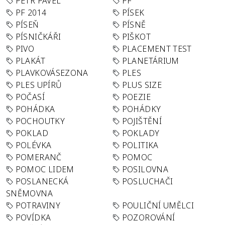
PETR PAVEL
PF
PF 2014
PÍSEK
PÍSEŇ
PÍSNĚ
PÍSNIČKÁŘI
PIŠKOT
PIVO
PLACEMENT TEST
PLAKÁT
PLANETÁRIUM
PLAVKOVÁSEZONA
PLES
PLES UPÍRŮ
PLUS SIZE
POČASÍ
POEZIE
POHÁDKA
POHÁDKY
POCHOUTKY
POJIŠTĚNÍ
POKLAD
POKLADY
POLÉVKA
POLITIKA
POMERANČ
POMOC
POMOC LIDEM
POSILOVNA
POSLANECKÁ
POSLUCHAČI
SNĚMOVNA
POTRAVINY
POULIČNÍ UMĚLCI
POVÍDKA
POZOROVÁNÍ