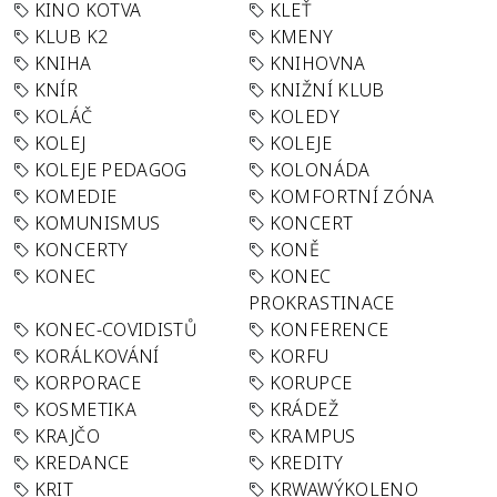
KINO KOTVA
KLEŤ
KLUB K2
KMENY
KNIHA
KNIHOVNA
KNÍR
KNIŽNÍ KLUB
KOLÁČ
KOLEDY
KOLEJ
KOLEJE
KOLEJE PEDAGOG
KOLONÁDA
KOMEDIE
KOMFORTNÍ ZÓNA
KOMUNISMUS
KONCERT
KONCERTY
KONĚ
KONEC
KONEC
PROKRASTINACE
KONEC-COVIDISTŮ
KONFERENCE
KORÁLKOVÁNÍ
KORFU
KORPORACE
KORUPCE
KOSMETIKA
KRÁDEŽ
KRAJČO
KRAMPUS
KREDANCE
KREDITY
KRIT
KRWAWÝKOLENO