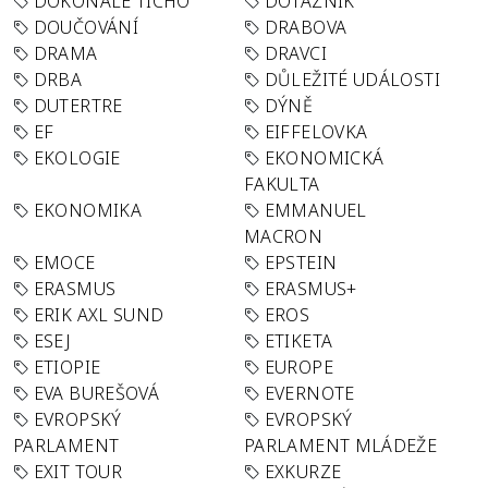
DOKONALÉ TICHO
DOTAZNÍK
DOUČOVÁNÍ
DRABOVA
DRAMA
DRAVCI
DRBA
DŮLEŽITÉ UDÁLOSTI
DUTERTRE
DÝNĚ
EF
EIFFELOVKA
EKOLOGIE
EKONOMICKÁ
FAKULTA
EKONOMIKA
EMMANUEL
MACRON
EMOCE
EPSTEIN
ERASMUS
ERASMUS+
ERIK AXL SUND
EROS
ESEJ
ETIKETA
ETIOPIE
EUROPE
EVA BUREŠOVÁ
EVERNOTE
EVROPSKÝ
EVROPSKÝ
PARLAMENT
PARLAMENT MLÁDEŽE
EXIT TOUR
EXKURZE