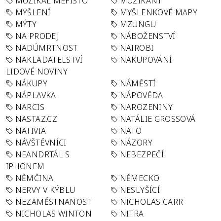
MUZIKÁL MEFISTO
MUZIKANT
MYŠLENÍ
MYŠLENKOVÉ MAPY
MÝTY
MZUNGU
NA PRODEJ
NÁBOŽENSTVÍ
NADÚMRTNOST
NAIROBI
NAKLADATELSTVÍ
NAKUPOVÁNÍ
LIDOVÉ NOVINY
NÁKUPY
NÁMĚSTÍ
NÁPLAVKA
NÁPOVĚDA
NARCIS
NAROZENINY
NASTAZ.CZ
NATÁLIE GROSSOVÁ
NATIVIA
NATO
NÁVŠTĚVNÍCI
NÁZORY
NEANDRTÁL S
NEBEZPEČÍ
IPHONEM
NĚMČINA
NĚMECKO
NERVY V KÝBLU
NESLYŠÍCÍ
NEZAMĚSTNANOST
NICHOLAS CARR
NICHOLAS WINTON
NITRA