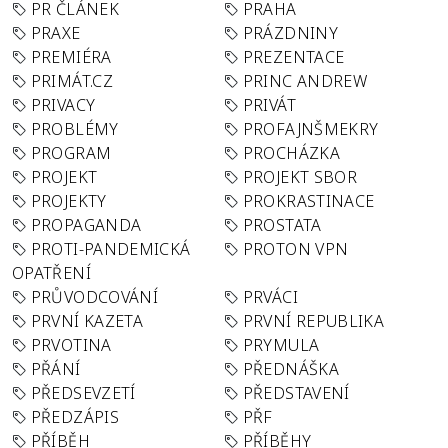
PR ČLÁNEK
PRAHA
PRAXE
PRÁZDNINY
PREMIÉRA
PREZENTACE
PRIMÁT.CZ
PRINC ANDREW
PRIVACY
PRIVÁT
PROBLÉMY
PROFAJNŠMEKRY
PROGRAM
PROCHÁZKA
PROJEKT
PROJEKT SBOR
PROJEKTY
PROKRASTINACE
PROPAGANDA
PROSTATA
PROTI-PANDEMICKÁ
PROTON VPN
OPATŘENÍ
PRŮVODCOVÁNÍ
PRVÁCI
PRVNÍ KAZETA
PRVNÍ REPUBLIKA
PRVOTINA
PRYMULA
PŘÁNÍ
PŘEDNÁŠKA
PŘEDSEVZETÍ
PŘEDSTAVENÍ
PŘEDZÁPIS
PŘF
PŘÍBĚH
PŘÍBĚHY