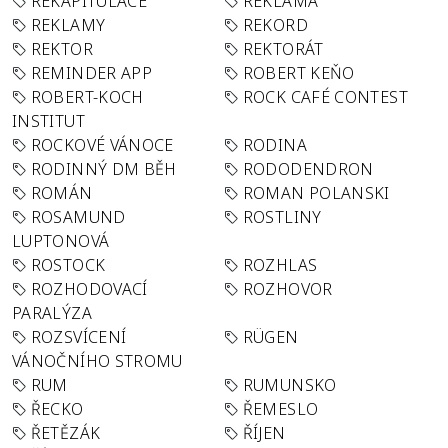
REKAPITULACE
REKLAMA
REKLAMY
REKORD
REKTOR
REKTORÁT
REMINDER APP
ROBERT KEŇO
ROBERT-KOCH
ROCK CAFÉ CONTEST
INSTITUT
ROCKOVÉ VÁNOCE
RODINA
RODINNÝ DM BĚH
RODODENDRON
ROMÁN
ROMAN POLANSKI
ROSAMUND
ROSTLINY
LUPTONOVÁ
ROSTOCK
ROZHLAS
ROZHODOVACÍ
ROZHOVOR
PARALÝZA
ROZSVÍCENÍ
RÜGEN
VÁNOČNÍHO STROMU
RUM
RUMUNSKO
ŘECKO
ŘEMESLO
ŘETĚZÁK
ŘÍJEN