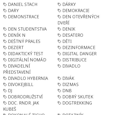
DANIEL STACH
DÁRKY
DARY
DEMOKRACIE
DEMONSTRACE
DEN OTEVŘENÝCH
DVEŘÍ
DEN STUDENTSTVA
DENIK
DENÍK N
DESATERO
DEŠTNÝ PRALES
DĚTI
DEZERT
DEZINFORMACE
DIDAKTICKÝ TEST
DIGITAL DANGER
DIGITÁLNÍ NOMÁD
DISTRIBUCE
DIVADELNÍ
DIVADLO
PŘEDSTAVENÍ
DIVADLO HYBERNIA
DIVÁK
DIVOKEJBILL
DIZMAS
DJ
DNB
DOBRODRUŽSTVÍ
DOBRÝ SKUTEK
DOC. RNDR. JAK
DOGTREKKING
KUBEŠ