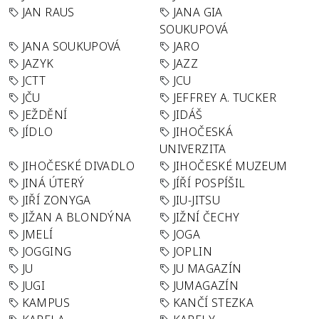
JAN RAUS
JANA GIA
SOUKUPOVÁ
JANA SOUKUPOVÁ
JARO
JAZYK
JAZZ
JCTT
JCU
JČU
JEFFREY A. TUCKER
JEŽDĚNÍ
JIDÁŠ
JÍDLO
JIHOČESKÁ
UNIVERZITA
JIHOČESKÉ DIVADLO
JIHOČESKÉ MUZEUM
JINÁ ÚTERÝ
JÍŘÍ POSPÍŠIL
JIŘÍ ZONYGA
JIU-JITSU
JIŽAN A BLONDÝNA
JIŽNÍ ČECHY
JMELÍ
JOGA
JOGGING
JOPLIN
JU
JU MAGAZÍN
JUGI
JUMAGAZÍN
KAMPUS
KANČÍ STEZKA