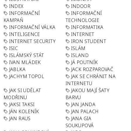
INDEX
INDOOR
INFORMAČNÍ
INFORMAČNÍ
KAMPAŇ
TECHNOLOGIE
INFORMAČNÍ VÁLKA
INFORMATIKA
INTELIGENCE
INTERNET
INTERNET SECURITY
IRON STUDENT
ISIC
ISLÁM
ISLÁMSKÝ STÁT
ISLAND
IVAN MLÁDEK
JÁ POUTNÍK
JABLKA
JACK ROZPAROVAČ
JACHYM TOPOL
JAK SE CHRÁNIT NA
INTERNETU
JAK SI UDĚLAT
JAKOU MAJÍ ŠATY
MODŘINU
BARVU
JAKSI TAKSI
JAN JANDA
JÁN KOLENÍK
JAN PALACH
JAN RAUS
JANA GIA
SOUKUPOVÁ