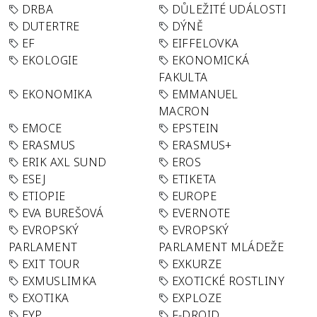
DRBA
DŮLEŽITÉ UDÁLOSTI
DUTERTRE
DÝNĚ
EF
EIFFELOVKA
EKOLOGIE
EKONOMICKÁ
FAKULTA
EKONOMIKA
EMMANUEL
MACRON
EMOCE
EPSTEIN
ERASMUS
ERASMUS+
ERIK AXL SUND
EROS
ESEJ
ETIKETA
ETIOPIE
EUROPE
EVA BUREŠOVÁ
EVERNOTE
EVROPSKÝ
EVROPSKÝ
PARLAMENT
PARLAMENT MLÁDEŽE
EXIT TOUR
EXKURZE
EXMUSLIMKA
EXOTICKÉ ROSTLINY
EXOTIKA
EXPLOZE
EYP
F-DROID