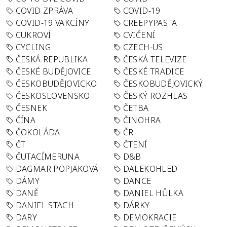
COVID ZPRÁVA
COVID-19
COVID-19 VAKCÍNY
CREEPYPASTA
CUKROVÍ
CVIČENÍ
CYCLING
CZECH-US
ČESKÁ REPUBLIKA
ČESKÁ TELEVIZE
ČESKÉ BUDĚJOVICE
ČESKÉ TRADICE
ČESKOBUDĚJOVICKO
ČESKOBUDĚJOVICKÝ
ČESKOSLOVENSKO
ČESKÝ ROZHLAS
ČESNEK
ČETBA
ČÍNA
ČINOHRA
ČOKOLÁDA
ČR
ČT
ČTENÍ
ČUTACÍMERUNA
D&B
DAGMAR POPJAKOVÁ
DALEKOHLED
DÁMY
DANCE
DANĚ
DANIEL HŮLKA
DANIEL STACH
DÁRKY
DARY
DEMOKRACIE