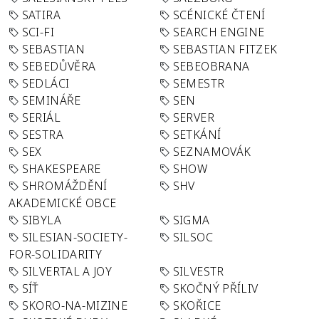
SATIRA
SCÉNICKÉ ČTENÍ
SCI-FI
SEARCH ENGINE
SEBASTIAN
SEBASTIAN FITZEK
SEBEDŮVĚRA
SEBEOBRANA
SEDLÁCI
SEMESTR
SEMINÁŘE
SEN
SERIÁL
SERVER
SESTRA
SETKÁNÍ
SEX
SEZNAMOVÁK
SHAKESPEARE
SHOW
SHROMÁŽDĚNÍ
SHV
AKADEMICKÉ OBCE
SIBYLA
SIGMA
SILESIAN-SOCIETY-
SILSOC
FOR-SOLIDARITY
SILVERTAL A JOY
SILVESTR
SÍŤ
SKOČNÝ PŘÍLIV
SKORO-NA-MIZINE
SKOŘICE