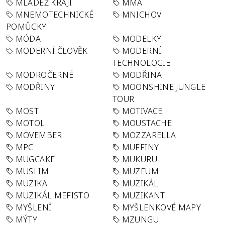
MLÁDEŽ KRAJI
MMA
MNEMOTECHNICKÉ
MNICHOV
POMŮCKY
MÓDA
MODELKY
MODERNÍ ČLOVĚK
MODERNÍ
TECHNOLOGIE
MODROČERNÉ
MODŘINA
MODŘINY
MOONSHINE JUNGLE
TOUR
MOST
MOTIVACE
MOTOL
MOUSTACHE
MOVEMBER
MOZZARELLA
MPC
MUFFINY
MUGCAKE
MUKURU
MUSLIM
MUZEUM
MUZIKA
MUZIKÁL
MUZIKÁL MEFISTO
MUZIKANT
MYŠLENÍ
MYŠLENKOVÉ MAPY
MÝTY
MZUNGU