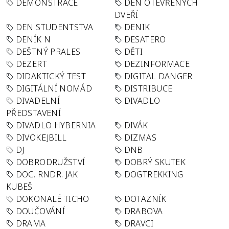
DEMONSTRACE
DEN OTEVŘENÝCH
DVEŘÍ
DEN STUDENTSTVA
DENIK
DENÍK N
DESATERO
DEŠTNÝ PRALES
DĚTI
DEZERT
DEZINFORMACE
DIDAKTICKÝ TEST
DIGITAL DANGER
DIGITÁLNÍ NOMÁD
DISTRIBUCE
DIVADELNÍ
DIVADLO
PŘEDSTAVENÍ
DIVADLO HYBERNIA
DIVÁK
DIVOKEJBILL
DIZMAS
DJ
DNB
DOBRODRUŽSTVÍ
DOBRÝ SKUTEK
DOC. RNDR. JAK
DOGTREKKING
KUBEŠ
DOKONALÉ TICHO
DOTAZNÍK
DOUČOVÁNÍ
DRABOVA
DRAMA
DRAVCI