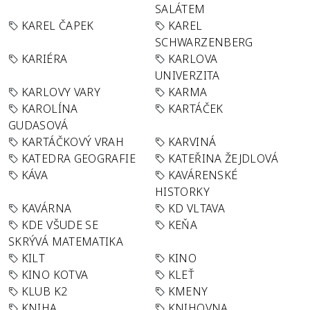
SALÁTEM
KAREL ČAPEK
KAREL
SCHWARZENBERG
KARIÉRA
KARLOVA
UNIVERZITA
KARLOVY VARY
KARMA
KAROLÍNA
KARTÁČEK
GUDASOVÁ
KARTÁČKOVÝ VRAH
KARVINÁ
KATEDRA GEOGRAFIE
KATEŘINA ŽEJDLOVÁ
KÁVA
KAVÁRENSKÉ
HISTORKY
KAVÁRNA
KD VLTAVA
KDE VŠUDE SE
KEŇA
SKRÝVÁ MATEMATIKA
KILT
KINO
KINO KOTVA
KLEŤ
KLUB K2
KMENY
KNIHA
KNIHOVNA