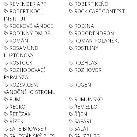
REMINDER APP
ROBERT KEŇO
ROBERT-KOCH
ROCK CAFÉ CONTEST
INSTITUT
ROCKOVÉ VÁNOCE
RODINA
RODINNÝ DM BĚH
RODODENDRON
ROMÁN
ROMAN POLANSKI
ROSAMUND
ROSTLINY
LUPTONOVÁ
ROSTOCK
ROZHLAS
ROZHODOVACÍ
ROZHOVOR
PARALÝZA
ROZSVÍCENÍ
RÜGEN
VÁNOČNÍHO STROMU
RUM
RUMUNSKO
ŘECKO
ŘEMESLO
ŘETĚZÁK
ŘÍJEN
ŘÍZEK
SAFARI
SAFE BROWSER
SALÁT
SALESIÁNSKÝ PLES
SALZBURG