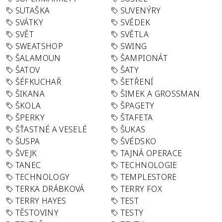
SUTAŠKA
SUVENÝRY
SVÁTKY
SVĚDEK
SVĚT
SVĚTLA
SWEATSHOP
SWING
ŠALAMOUN
ŠAMPIONÁT
ŠATOV
ŠATY
ŠÉFKUCHAŘ
ŠETŘENÍ
ŠIKANA
ŠIMEK A GROSSMAN
ŠKOLA
ŠPAGETY
ŠPERKY
ŠTAFETA
ŠŤASTNÉ A VESELÉ
ŠUKAS
ŠUSPA
ŠVÉDSKO
ŠVEJK
TAJNÁ OPERACE
TANEC
TECHNOLOGIE
TECHNOLOGY
TEMPLESTORE
TERKA DRÁBKOVÁ
TERRY FOX
TERRY HAYES
TEST
TĚSTOVINY
TESTY