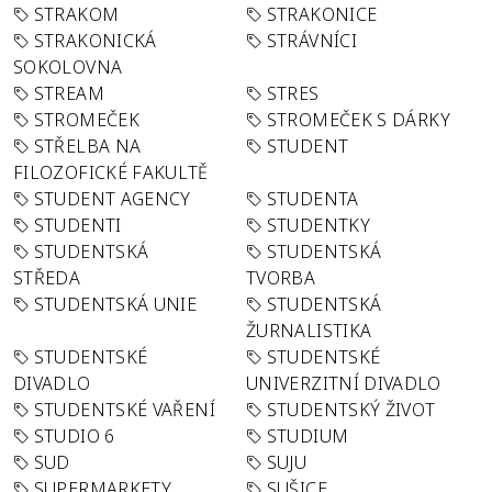
STRAKOM
STRAKONICE
STRAKONICKÁ
STRÁVNÍCI
SOKOLOVNA
STREAM
STRES
STROMEČEK
STROMEČEK S DÁRKY
STŘELBA NA
STUDENT
FILOZOFICKÉ FAKULTĚ
STUDENT AGENCY
STUDENTA
STUDENTI
STUDENTKY
STUDENTSKÁ
STUDENTSKÁ
STŘEDA
TVORBA
STUDENTSKÁ UNIE
STUDENTSKÁ
ŽURNALISTIKA
STUDENTSKÉ
STUDENTSKÉ
DIVADLO
UNIVERZITNÍ DIVADLO
STUDENTSKÉ VAŘENÍ
STUDENTSKÝ ŽIVOT
STUDIO 6
STUDIUM
SUD
SUJU
SUPERMARKETY
SUŠICE