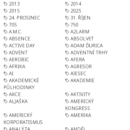
2013
2014
2015
2025
24. PROSINEC
31. ŘÍJEN
70S
750
A.M.C.
A2LARM
ABSENCE
ABSOLVET
ACTIVE DAY
ADAM ĎURICA
ADVENT
ADVENTNÍ TRHY
AEROBIC
AFERA
AFRIKA
AGRESOR
AI
AIESEC
AKADEMICKÉ
AKADEMIE
PŮLHODINKY
AKCE
AKTIVITY
ALJAŠKA
AMERICKÝ
KONGRESS
AMERICKÝ
AMERIKA
KORPORATISMUS
ANALÝZA
ANDĚL