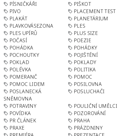
PÍSNIČKÁŘI
PIŠKOT
PIVO
PLACEMENT TEST
PLAKÁT
PLANETÁRIUM
PLAVKOVÁSEZONA
PLES
PLES UPÍRŮ
PLUS SIZE
POČASÍ
POEZIE
POHÁDKA
POHÁDKY
POCHOUTKY
POJIŠTĚNÍ
POKLAD
POKLADY
POLÉVKA
POLITIKA
POMERANČ
POMOC
POMOC LIDEM
POSILOVNA
POSLANECKÁ
POSLUCHAČI
SNĚMOVNA
POTRAVINY
POULIČNÍ UMĚLCI
POVÍDKA
POZOROVÁNÍ
PR ČLÁNEK
PRAHA
PRAXE
PRÁZDNINY
PREMIÉRA
PREZENTACE