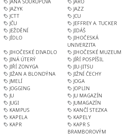
JANA SOUKUPOVÁ
JARO
JAZYK
JAZZ
JCTT
JCU
JČU
JEFFREY A. TUCKER
JEŽDĚNÍ
JIDÁŠ
JÍDLO
JIHOČESKÁ
UNIVERZITA
JIHOČESKÉ DIVADLO
JIHOČESKÉ MUZEUM
JINÁ ÚTERÝ
JÍŘÍ POSPÍŠIL
JIŘÍ ZONYGA
JIU-JITSU
JIŽAN A BLONDÝNA
JIŽNÍ ČECHY
JMELÍ
JOGA
JOGGING
JOPLIN
JU
JU MAGAZÍN
JUGI
JUMAGAZÍN
KAMPUS
KANČÍ STEZKA
KAPELA
KAPELY
KAPR
KAPR S
BRAMBOROVÝM