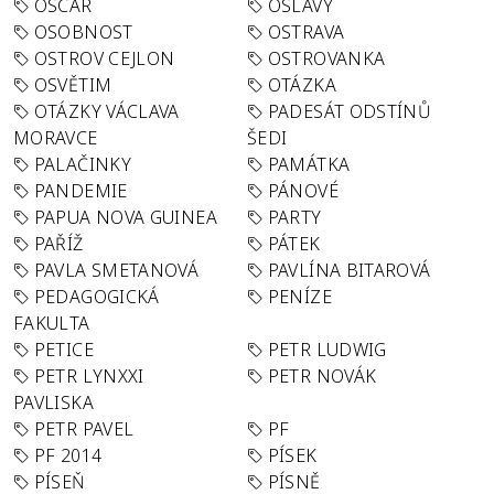
OSCAR
OSLAVY
OSOBNOST
OSTRAVA
OSTROV CEJLON
OSTROVANKA
OSVĚTIM
OTÁZKA
OTÁZKY VÁCLAVA
PADESÁT ODSTÍNŮ
MORAVCE
ŠEDI
PALAČINKY
PAMÁTKA
PANDEMIE
PÁNOVÉ
PAPUA NOVA GUINEA
PARTY
PAŘÍŽ
PÁTEK
PAVLA SMETANOVÁ
PAVLÍNA BITAROVÁ
PEDAGOGICKÁ
PENÍZE
FAKULTA
PETICE
PETR LUDWIG
PETR LYNXXI
PETR NOVÁK
PAVLISKA
PETR PAVEL
PF
PF 2014
PÍSEK
PÍSEŇ
PÍSNĚ