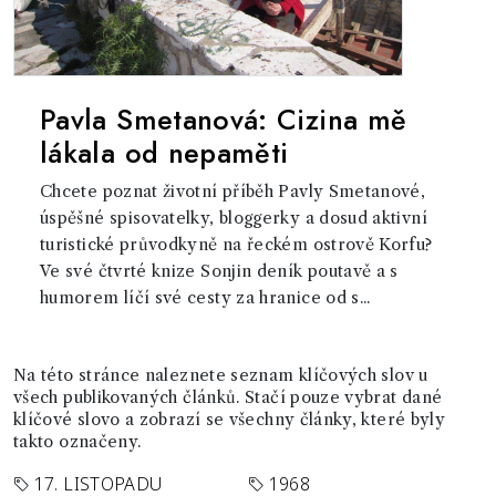
Pavla Smetanová: Cizina mě
lákala od nepaměti
Chcete poznat životní příběh Pavly Smetanové,
úspěšné spisovatelky, bloggerky a dosud aktivní
turistické průvodkyně na řeckém ostrově Korfu?
Ve své čtvrté knize Sonjin deník poutavě a s
humorem líčí své cesty za hranice od s...
Na této stránce naleznete seznam klíčových slov u
všech publikovaných článků. Stačí pouze vybrat dané
klíčové slovo a zobrazí se všechny články, které byly
takto označeny.
17. LISTOPADU
1968