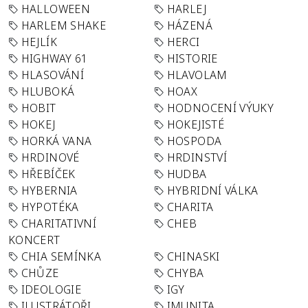
HALLOWEEN
HARLEJ
HARLEM SHAKE
HÁZENÁ
HEJLÍK
HERCI
HIGHWAY 61
HISTORIE
HLASOVÁNÍ
HLAVOLAM
HLUBOKÁ
HOAX
HOBIT
HODNOCENÍ VÝUKY
HOKEJ
HOKEJISTÉ
HORKÁ VANA
HOSPODA
HRDINOVÉ
HRDINSTVÍ
HŘEBÍČEK
HUDBA
HYBERNIA
HYBRIDNÍ VÁLKA
HYPOTÉKA
CHARITA
CHARITATIVNÍ
CHEB
KONCERT
CHIA SEMÍNKA
CHINASKI
CHŮZE
CHYBA
IDEOLOGIE
IGY
ILUSTRÁTOŘI
IMUNITA