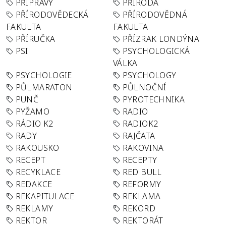
PŘÍPRAVY
PŘÍRODA
PŘÍRODOVĚDECKÁ
PŘÍRODOVĚDNÁ
FAKULTA
FAKULTA
PŘÍRUČKA
PŘÍZRAK LONDÝNA
PSI
PSYCHOLOGICKÁ
VÁLKA
PSYCHOLOGIE
PSYCHOLOGY
PŮLMARATON
PŮLNOČNÍ
PUNČ
PYROTECHNIKA
PYŽAMO
RADIO
RÁDIO K2
RADIOK2
RADY
RAJČATA
RAKOUSKO
RAKOVINA
RECEPT
RECEPTY
RECYKLACE
RED BULL
REDAKCE
REFORMY
REKAPITULACE
REKLAMA
REKLAMY
REKORD
REKTOR
REKTORÁT