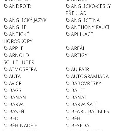
ANDROID
ANGLICKO-ČESKÝ
PŘEKLAD
ANGLICKÝ JAZYK
ANGLIČTINA
ANGLIE
ANTHONY FAUCI
ANTICKÉ
APLIKACE
HOROSKOPY
APPLE
AREÁL
ARNOLD
ARTIGY
SCHLEHUBER
ATMOSFÉRA
AU PAIR
AUTA
AUTOGRAMIÁDA
AV ČR
BABOVŘESKY
BAGS
BALET
BANÁN
BANÁT
BARVA
BARVA ŠATŮ
BÁSEŇ
BEARD BAUBLES
BED
BĚH
BĚH NADĚJE
BESEDA