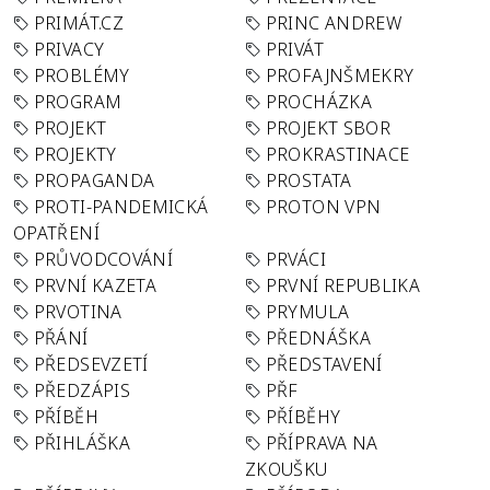
PRIMÁT.CZ
PRINC ANDREW
PRIVACY
PRIVÁT
PROBLÉMY
PROFAJNŠMEKRY
PROGRAM
PROCHÁZKA
PROJEKT
PROJEKT SBOR
PROJEKTY
PROKRASTINACE
PROPAGANDA
PROSTATA
PROTI-PANDEMICKÁ
PROTON VPN
OPATŘENÍ
PRŮVODCOVÁNÍ
PRVÁCI
PRVNÍ KAZETA
PRVNÍ REPUBLIKA
PRVOTINA
PRYMULA
PŘÁNÍ
PŘEDNÁŠKA
PŘEDSEVZETÍ
PŘEDSTAVENÍ
PŘEDZÁPIS
PŘF
PŘÍBĚH
PŘÍBĚHY
PŘIHLÁŠKA
PŘÍPRAVA NA
ZKOUŠKU