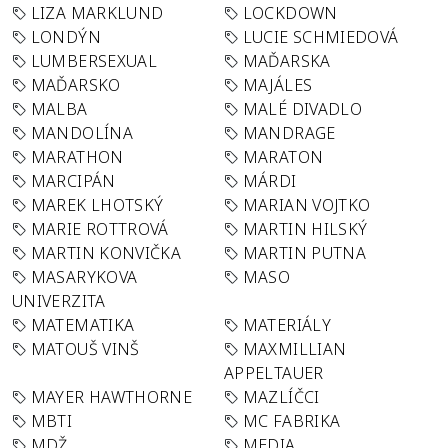
LIZA MARKLUND
LOCKDOWN
LONDÝN
LUCIE SCHMIEDOVÁ
LUMBERSEXUAL
MAĎARSKA
MAĎARSKO
MAJÁLES
MALBA
MALÉ DIVADLO
MANDOLÍNA
MANDRAGE
MARATHON
MARATON
MARCIPÁN
MÁRDI
MAREK LHOTSKÝ
MARIAN VOJTKO
MARIE ROTTROVÁ
MARTIN HILSKÝ
MARTIN KONVIČKA
MARTIN PUTNA
MASARYKOVA
MASO
UNIVERZITA
MATEMATIKA
MATERIÁLY
MATOUŠ VINŠ
MAXMILLIAN
APPELTAUER
MAYER HAWTHORNE
MAZLÍČCI
MBTI
MC FABRIKA
MDŽ
MEDIA