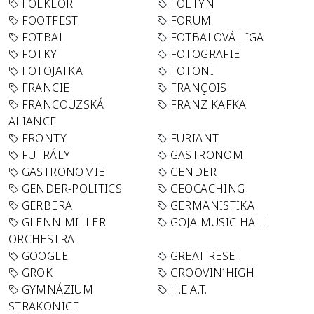
FOLKLÓR
FOLTYN
FOOTFEST
FORUM
FOTBAL
FOTBALOVÁ LIGA
FOTKY
FOTOGRAFIE
FOTOJATKA
FOTONI
FRANCIE
FRANÇOIS
FRANCOUZSKÁ
FRANZ KAFKA
ALIANCE
FRONTY
FURIANT
FUTRÁLY
GASTRONOM
GASTRONOMIE
GENDER
GENDER-POLITICS
GEOCACHING
GERBERA
GERMANISTIKA
GLENN MILLER
GOJA MUSIC HALL
ORCHESTRA
GOOGLE
GREAT RESET
GROK
GROOVIN´HIGH
GYMNÁZIUM
H.E.A.T.
STRAKONICE