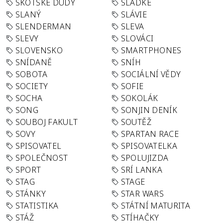
SKOTSKÉ DUDY
SLADKÉ
SLANÝ
SLÁVIE
SLENDERMAN
SLEVA
SLEVY
SLOVÁCI
SLOVENSKO
SMARTPHONES
SNÍDANĚ
SNÍH
SOBOTA
SOCIÁLNÍ VĚDY
SOCIETY
SOFIE
SOCHA
SOKOLÁK
SONG
SONJIN DENÍK
SOUBOJ FAKULT
SOUTĚŽ
SOVY
SPARTAN RACE
SPISOVATEL
SPISOVATELKA
SPOLEČNOST
SPOLUJIZDA
SPORT
SRÍ LANKA
STAG
STAGE
STÁNKY
STAR WARS
STATISTIKA
STÁTNÍ MATURITA
STÁŽ
STÍHAČKY