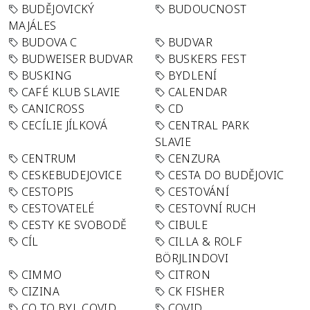
BUDĚJOVICKÝ
BUDOUCNOST
MAJÁLES
BUDOVA C
BUDVAR
BUDWEISER BUDVAR
BUSKERS FEST
BUSKING
BYDLENÍ
CAFÉ KLUB SLAVIE
CALENDAR
CANICROSS
CD
CECÍLIE JÍLKOVÁ
CENTRAL PARK
SLAVIE
CENTRUM
CENZURA
CESKEBUDEJOVICE
CESTA DO BUDĚJOVIC
CESTOPIS
CESTOVÁNÍ
CESTOVATELÉ
CESTOVNÍ RUCH
CESTY KE SVOBODĚ
CIBULE
CÍL
CILLA & ROLF
BÖRJLINDOVI
CIMMO
CITRON
CIZINA
CK FISHER
CO TO BYL COVID
COVID