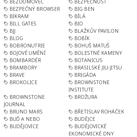
BEZDOMOVEC
BEZPEČNOST
BEZPEČNÝ BROWSER
BIG BEN
BIKRAM
BÍLÁ
BILL GATES
BIO
BJJ
BLAŽKŮV PAVILON
BLOG
BOBÍK
BOBRONUTRIE
BOHUŠ MATUŠ
BOJOVÉ UMĚNÍ
BOLESTNÉ KAMENY
BOMBARDÉR
BOTANICUS
BRAMBORY
BRASILSKÉ JIU-JITSU
BRAVE
BRIGÁDA
BROKOLICE
BROWNSTONE
INSTITUTE
BROWNSTONE
BROŽURA
JOURNAL
BRUNO MARS
BŘETISLAV ROHÁČEK
BUĎ A NEBO
BUDĚJCE
BUDĚJOVICE
BUDĚJOVICKÉ
EKONOMICKÉ DNY