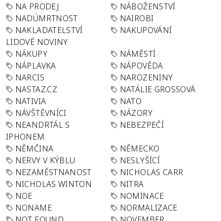
NA PRODEJ
NÁBOŽENSTVÍ
NADÚMRTNOST
NAIROBI
NAKLADATELSTVÍ
NAKUPOVÁNÍ
LIDOVÉ NOVINY
NÁKUPY
NÁMĚSTÍ
NÁPLAVKA
NÁPOVĚDA
NARCIS
NAROZENINY
NASTAZ.CZ
NATÁLIE GROSSOVÁ
NATIVIA
NATO
NÁVŠTĚVNÍCI
NÁZORY
NEANDRTÁL S
NEBEZPEČÍ
IPHONEM
NĚMČINA
NĚMECKO
NERVY V KÝBLU
NESLYŠÍCÍ
NEZAMĚSTNANOST
NICHOLAS CARR
NICHOLAS WINTON
NITRA
NOE
NOMINACE
NONAME
NORMALIZACE
NOT FOUND
NOVEMBER