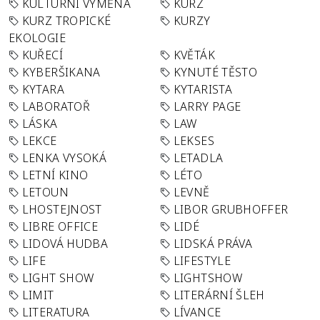
KULTURNÍ VÝMĚNA
KURZ
KURZ TROPICKÉ
KURZY
EKOLOGIE
KUŘECÍ
KVĚTÁK
KYBERŠIKANA
KYNUTÉ TĚSTO
KYTARA
KYTARISTA
LABORATOŘ
LARRY PAGE
LÁSKA
LAW
LEKCE
LEKSES
LENKA VYSOKÁ
LETADLA
LETNÍ KINO
LÉTO
LETOUN
LEVNĚ
LHOSTEJNOST
LIBOR GRUBHOFFER
LIBRE OFFICE
LIDÉ
LIDOVÁ HUDBA
LIDSKÁ PRÁVA
LIFE
LIFESTYLE
LIGHT SHOW
LIGHTSHOW
LIMIT
LITERÁRNÍ ŠLEH
LITERATURA
LÍVANCE