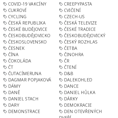
COVID-19 VAKCÍNY
CREEPYPASTA
CUKROVÍ
CVIČENÍ
CYCLING
CZECH-US
ČESKÁ REPUBLIKA
ČESKÁ TELEVIZE
ČESKÉ BUDĚJOVICE
ČESKÉ TRADICE
ČESKOBUDĚJOVICKO
ČESKOBUDĚJOVICKÝ
ČESKOSLOVENSKO
ČESKÝ ROZHLAS
ČESNEK
ČETBA
ČÍNA
ČINOHRA
ČOKOLÁDA
ČR
ČT
ČTENÍ
ČUTACÍMERUNA
D&B
DAGMAR POPJAKOVÁ
DALEKOHLED
DÁMY
DANCE
DANĚ
DANIEL HŮLKA
DANIEL STACH
DÁRKY
DARY
DEMOKRACIE
DEMONSTRACE
DEN OTEVŘENÝCH
DVEŘÍ