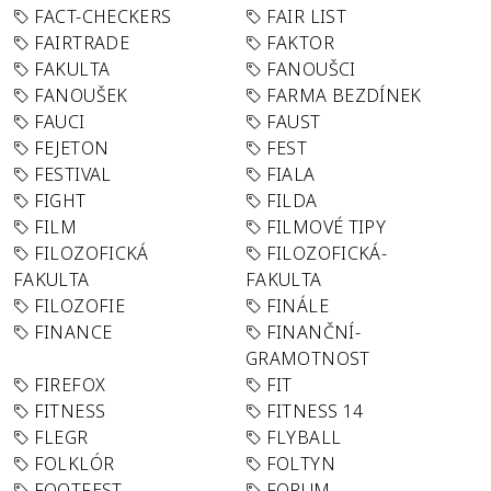
FACT-CHECKERS
FAIR LIST
FAIRTRADE
FAKTOR
FAKULTA
FANOUŠCI
FANOUŠEK
FARMA BEZDÍNEK
FAUCI
FAUST
FEJETON
FEST
FESTIVAL
FIALA
FIGHT
FILDA
FILM
FILMOVÉ TIPY
FILOZOFICKÁ
FILOZOFICKÁ-
FAKULTA
FAKULTA
FILOZOFIE
FINÁLE
FINANCE
FINANČNÍ-
GRAMOTNOST
FIREFOX
FIT
FITNESS
FITNESS 14
FLEGR
FLYBALL
FOLKLÓR
FOLTYN
FOOTFEST
FORUM