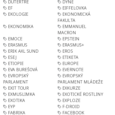
DUTERTRE
DÝNĚ
EF
EIFFELOVKA
EKOLOGIE
EKONOMICKÁ
FAKULTA
EKONOMIKA
EMMANUEL
MACRON
EMOCE
EPSTEIN
ERASMUS
ERASMUS+
ERIK AXL SUND
EROS
ESEJ
ETIKETA
ETIOPIE
EUROPE
EVA BUREŠOVÁ
EVERNOTE
EVROPSKÝ
EVROPSKÝ
PARLAMENT
PARLAMENT MLÁDEŽE
EXIT TOUR
EXKURZE
EXMUSLIMKA
EXOTICKÉ ROSTLINY
EXOTIKA
EXPLOZE
EYP
F-DROID
FABRIKA
FACEBOOK