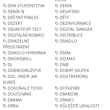
DEN STUDENTSTVA
DENIK
DENÍK N
DESATERO
DEŠTNÝ PRALES
DĚTI
DEZERT
DEZINFORMACE
DIDAKTICKÝ TEST
DIGITAL DANGER
DIGITÁLNÍ NOMÁD
DISTRIBUCE
DIVADELNÍ
DIVADLO
PŘEDSTAVENÍ
DIVADLO HYBERNIA
DIVÁK
DIVOKEJBILL
DIZMAS
DJ
DNB
DOBRODRUŽSTVÍ
DOBRÝ SKUTEK
DOC. RNDR. JAK
DOGTREKKING
KUBEŠ
DOKONALÉ TICHO
DOTAZNÍK
DOUČOVÁNÍ
DRABOVA
DRAMA
DRAVCI
DRBA
DŮLEŽITÉ UDÁLOSTI