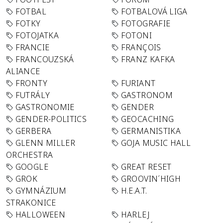
FOTBAL
FOTBALOVÁ LIGA
FOTKY
FOTOGRAFIE
FOTOJATKA
FOTONI
FRANCIE
FRANÇOIS
FRANCOUZSKÁ
FRANZ KAFKA
ALIANCE
FRONTY
FURIANT
FUTRÁLY
GASTRONOM
GASTRONOMIE
GENDER
GENDER-POLITICS
GEOCACHING
GERBERA
GERMANISTIKA
GLENN MILLER
GOJA MUSIC HALL
ORCHESTRA
GOOGLE
GREAT RESET
GROK
GROOVIN´HIGH
GYMNÁZIUM
H.E.A.T.
STRAKONICE
HALLOWEEN
HARLEJ