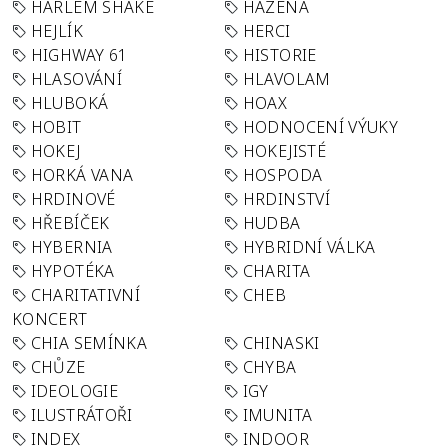
HARLEM SHAKE
HÁZENÁ
HEJLÍK
HERCI
HIGHWAY 61
HISTORIE
HLASOVÁNÍ
HLAVOLAM
HLUBOKÁ
HOAX
HOBIT
HODNOCENÍ VÝUKY
HOKEJ
HOKEJISTÉ
HORKÁ VANA
HOSPODA
HRDINOVÉ
HRDINSTVÍ
HŘEBÍČEK
HUDBA
HYBERNIA
HYBRIDNÍ VÁLKA
HYPOTÉKA
CHARITA
CHARITATIVNÍ
CHEB
KONCERT
CHIA SEMÍNKA
CHINASKI
CHŮZE
CHYBA
IDEOLOGIE
IGY
ILUSTRÁTOŘI
IMUNITA
INDEX
INDOOR