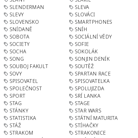
SLENDERMAN
SLEVA
SLEVY
SLOVÁCI
SLOVENSKO
SMARTPHONES
SNÍDANĚ
SNÍH
SOBOTA
SOCIÁLNÍ VĚDY
SOCIETY
SOFIE
SOCHA
SOKOLÁK
SONG
SONJIN DENÍK
SOUBOJ FAKULT
SOUTĚŽ
SOVY
SPARTAN RACE
SPISOVATEL
SPISOVATELKA
SPOLEČNOST
SPOLUJIZDA
SPORT
SRÍ LANKA
STAG
STAGE
STÁNKY
STAR WARS
STATISTIKA
STÁTNÍ MATURITA
STÁŽ
STÍHAČKY
STRAKOM
STRAKONICE