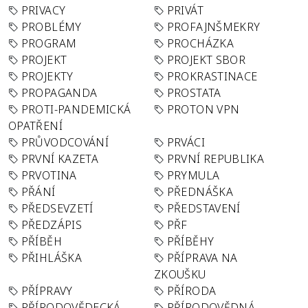
PRIVACY
PRIVÁT
PROBLÉMY
PROFAJNŠMEKRY
PROGRAM
PROCHÁZKA
PROJEKT
PROJEKT SBOR
PROJEKTY
PROKRASTINACE
PROPAGANDA
PROSTATA
PROTI-PANDEMICKÁ
PROTON VPN
OPATŘENÍ
PRŮVODCOVÁNÍ
PRVÁCI
PRVNÍ KAZETA
PRVNÍ REPUBLIKA
PRVOTINA
PRYMULA
PŘÁNÍ
PŘEDNÁŠKA
PŘEDSEVZETÍ
PŘEDSTAVENÍ
PŘEDZÁPIS
PŘF
PŘÍBĚH
PŘÍBĚHY
PŘIHLÁŠKA
PŘÍPRAVA NA
ZKOUŠKU
PŘÍPRAVY
PŘÍRODA
PŘÍRODOVĚDECKÁ
PŘÍRODOVĚDNÁ