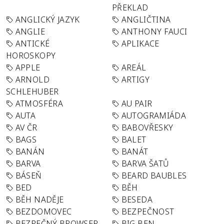
PŘEKLAD
ANGLICKÝ JAZYK
ANGLIČTINA
ANGLIE
ANTHONY FAUCI
ANTICKÉ
APLIKACE
HOROSKOPY
APPLE
AREÁL
ARNOLD
ARTIGY
SCHLEHUBER
ATMOSFÉRA
AU PAIR
AUTA
AUTOGRAMIÁDA
AV ČR
BABOVŘESKY
BAGS
BALET
BANÁN
BANÁT
BARVA
BARVA ŠATŮ
BÁSEŇ
BEARD BAUBLES
BED
BĚH
BĚH NADĚJE
BESEDA
BEZDOMOVEC
BEZPEČNOST
BEZPEČNÝ BROWSER
BIG BEN