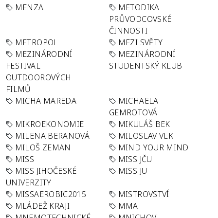
MENZA
METODIKA
PRŮVODCOVSKÉ
ČINNOSTI
METROPOL
MEZI SVĚTY
MEZINÁRODNÍ
MEZINÁRODNÍ
FESTIVAL
STUDENTSKÝ KLUB
OUTDOOROVÝCH
FILMŮ
MICHA MAREDA
MICHAELA
GEMROTOVÁ
MIKROEKONOMIE
MIKULÁŠ BEK
MILENA BERANOVÁ
MILOSLAV VLK
MILOŠ ZEMAN
MIND YOUR MIND
MISS
MISS JČU
MISS JIHOČESKÉ
MISS JU
UNIVERZITY
MISSAEROBIC2015
MISTROVSTVÍ
MLÁDEŽ KRAJI
MMA
MNEMOTECHNICKÉ
MNICHOV