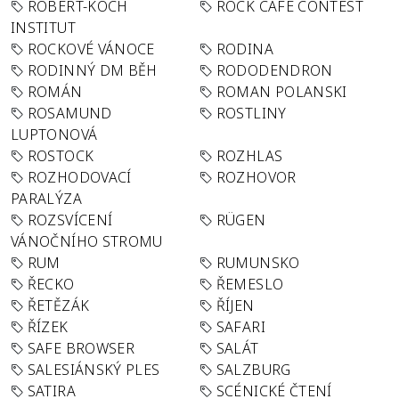
ROBERT-KOCH
ROCK CAFÉ CONTEST
INSTITUT
ROCKOVÉ VÁNOCE
RODINA
RODINNÝ DM BĚH
RODODENDRON
ROMÁN
ROMAN POLANSKI
ROSAMUND
ROSTLINY
LUPTONOVÁ
ROSTOCK
ROZHLAS
ROZHODOVACÍ
ROZHOVOR
PARALÝZA
ROZSVÍCENÍ
RÜGEN
VÁNOČNÍHO STROMU
RUM
RUMUNSKO
ŘECKO
ŘEMESLO
ŘETĚZÁK
ŘÍJEN
ŘÍZEK
SAFARI
SAFE BROWSER
SALÁT
SALESIÁNSKÝ PLES
SALZBURG
SATIRA
SCÉNICKÉ ČTENÍ