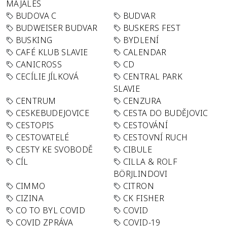
MAJÁLES
BUDOVA C
BUDVAR
BUDWEISER BUDVAR
BUSKERS FEST
BUSKING
BYDLENÍ
CAFÉ KLUB SLAVIE
CALENDAR
CANICROSS
CD
CECÍLIE JÍLKOVÁ
CENTRAL PARK
SLAVIE
CENTRUM
CENZURA
CESKEBUDEJOVICE
CESTA DO BUDĚJOVIC
CESTOPIS
CESTOVÁNÍ
CESTOVATELÉ
CESTOVNÍ RUCH
CESTY KE SVOBODĚ
CIBULE
CÍL
CILLA & ROLF
BÖRJLINDOVI
CIMMO
CITRON
CIZINA
CK FISHER
CO TO BYL COVID
COVID
COVID ZPRÁVA
COVID-19