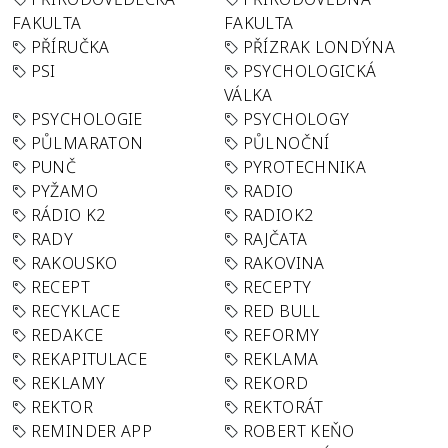
FAKULTA
FAKULTA
PŘÍRUČKA
PŘÍZRAK LONDÝNA
PSI
PSYCHOLOGICKÁ
VÁLKA
PSYCHOLOGIE
PSYCHOLOGY
PŮLMARATON
PŮLNOČNÍ
PUNČ
PYROTECHNIKA
PYŽAMO
RADIO
RÁDIO K2
RADIOK2
RADY
RAJČATA
RAKOUSKO
RAKOVINA
RECEPT
RECEPTY
RECYKLACE
RED BULL
REDAKCE
REFORMY
REKAPITULACE
REKLAMA
REKLAMY
REKORD
REKTOR
REKTORÁT
REMINDER APP
ROBERT KEŇO