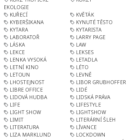
EKOLOGIE
KUŘECÍ
KVĚTÁK
KYBERŠIKANA
KYNUTÉ TĚSTO
KYTARA
KYTARISTA
LABORATOŘ
LARRY PAGE
LÁSKA
LAW
LEKCE
LEKSES
LENKA VYSOKÁ
LETADLA
LETNÍ KINO
LÉTO
LETOUN
LEVNĚ
LHOSTEJNOST
LIBOR GRUBHOFFER
LIBRE OFFICE
LIDÉ
LIDOVÁ HUDBA
LIDSKÁ PRÁVA
LIFE
LIFESTYLE
LIGHT SHOW
LIGHTSHOW
LIMIT
LITERÁRNÍ ŠLEH
LITERATURA
LÍVANCE
LIZA MARKLUND
LOCKDOWN