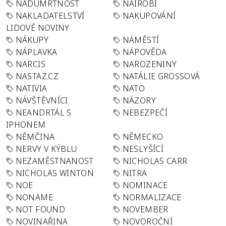
NADÚMRTNOST
NAIROBI
NAKLADATELSTVÍ
NAKUPOVÁNÍ
LIDOVÉ NOVINY
NÁKUPY
NÁMĚSTÍ
NÁPLAVKA
NÁPOVĚDA
NARCIS
NAROZENINY
NASTAZ.CZ
NATÁLIE GROSSOVÁ
NATIVIA
NATO
NÁVŠTĚVNÍCI
NÁZORY
NEANDRTÁL S
NEBEZPEČÍ
IPHONEM
NĚMČINA
NĚMECKO
NERVY V KÝBLU
NESLYŠÍCÍ
NEZAMĚSTNANOST
NICHOLAS CARR
NICHOLAS WINTON
NITRA
NOE
NOMINACE
NONAME
NORMALIZACE
NOT FOUND
NOVEMBER
NOVINAŘINA
NOVOROČNÍ