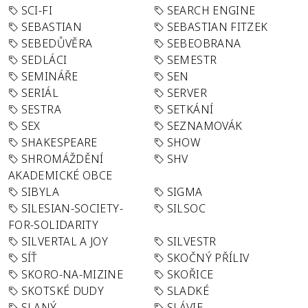
SCI-FI
SEARCH ENGINE
SEBASTIAN
SEBASTIAN FITZEK
SEBEDŮVĚRA
SEBEOBRANA
SEDLÁCI
SEMESTR
SEMINÁŘE
SEN
SERIÁL
SERVER
SESTRA
SETKÁNÍ
SEX
SEZNAMOVÁK
SHAKESPEARE
SHOW
SHROMÁŽDĚNÍ
SHV
AKADEMICKÉ OBCE
SIBYLA
SIGMA
SILESIAN-SOCIETY-
SILSOC
FOR-SOLIDARITY
SILVERTAL A JOY
SILVESTR
SÍŤ
SKOČNÝ PŘÍLIV
SKORO-NA-MIZINE
SKOŘICE
SKOTSKÉ DUDY
SLADKÉ
SLANÝ
SLÁVIE