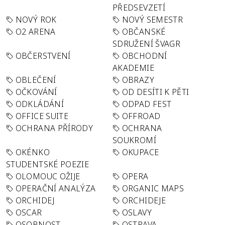
PŘEDSEVZETÍ
NOVÝ ROK
NOVÝ SEMESTR
O2 ARENA
OBČANSKÉ
SDRUŽENÍ ŠVAGR
OBČERSTVENÍ
OBCHODNÍ
AKADEMIE
OBLEČENÍ
OBRAZY
OČKOVÁNÍ
OD DESÍTI K PĚTI
ODKLÁDÁNÍ
ODPAD FEST
OFFICE SUITE
OFFROAD
OCHRANA PŘÍRODY
OCHRANA
SOUKROMÍ
OKÉNKO
OKUPACE
STUDENTSKÉ POEZIE
OLOMOUC OŽIJE
OPERA
OPERAČNÍ ANALÝZA
ORGANIC MAPS
ORCHIDEJ
ORCHIDEJE
OSCAR
OSLAVY
OSOBNOST
OSTRAVA