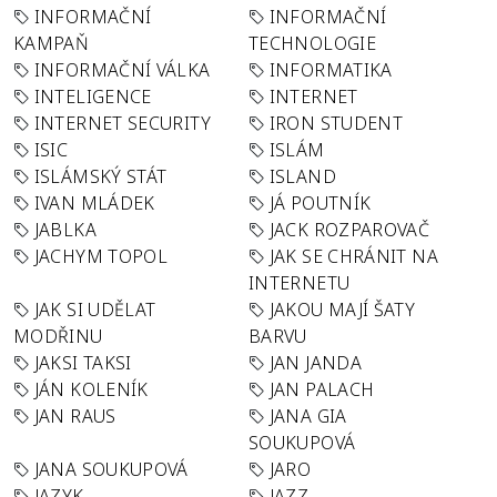
INFORMAČNÍ
INFORMAČNÍ
KAMPAŇ
TECHNOLOGIE
INFORMAČNÍ VÁLKA
INFORMATIKA
INTELIGENCE
INTERNET
INTERNET SECURITY
IRON STUDENT
ISIC
ISLÁM
ISLÁMSKÝ STÁT
ISLAND
IVAN MLÁDEK
JÁ POUTNÍK
JABLKA
JACK ROZPAROVAČ
JACHYM TOPOL
JAK SE CHRÁNIT NA
INTERNETU
JAK SI UDĚLAT
JAKOU MAJÍ ŠATY
MODŘINU
BARVU
JAKSI TAKSI
JAN JANDA
JÁN KOLENÍK
JAN PALACH
JAN RAUS
JANA GIA
SOUKUPOVÁ
JANA SOUKUPOVÁ
JARO
JAZYK
JAZZ