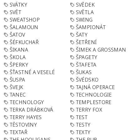
SVÁTKY
SVĚDEK
SVĚT
SVĚTLA
SWEATSHOP
SWING
ŠALAMOUN
ŠAMPIONÁT
ŠATOV
ŠATY
ŠÉFKUCHAŘ
ŠETŘENÍ
ŠIKANA
ŠIMEK A GROSSMAN
ŠKOLA
ŠPAGETY
ŠPERKY
ŠTAFETA
ŠŤASTNÉ A VESELÉ
ŠUKAS
ŠUSPA
ŠVÉDSKO
ŠVEJK
TAJNÁ OPERACE
TANEC
TECHNOLOGIE
TECHNOLOGY
TEMPLESTORE
TERKA DRÁBKOVÁ
TERRY FOX
TERRY HAYES
TEST
TĚSTOVINY
TESTY
TEXTAŘ
TEXTY
THE HOOLIGANS
THE PUB