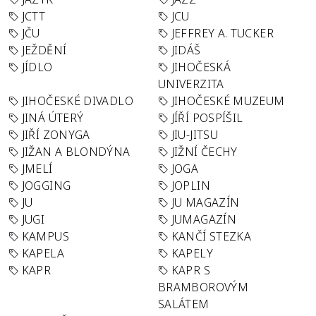
JCTT
JCU
JČU
JEFFREY A. TUCKER
JEŽDĚNÍ
JIDÁŠ
JÍDLO
JIHOČESKÁ
UNIVERZITA
JIHOČESKÉ DIVADLO
JIHOČESKÉ MUZEUM
JINÁ ÚTERÝ
JÍŘÍ POSPÍŠIL
JIŘÍ ZONYGA
JIU-JITSU
JIŽAN A BLONDÝNA
JIŽNÍ ČECHY
JMELÍ
JOGA
JOGGING
JOPLIN
JU
JU MAGAZÍN
JUGI
JUMAGAZÍN
KAMPUS
KANČÍ STEZKA
KAPELA
KAPELY
KAPR
KAPR S
BRAMBOROVÝM
SALÁTEM