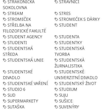
STRAKONICKÁ
STRÁVNÍCI
SOKOLOVNA
STREAM
STRES
STROMEČEK
STROMEČEK S DÁRKY
STŘELBA NA
STUDENT
FILOZOFICKÉ FAKULTĚ
STUDENT AGENCY
STUDENTA
STUDENTI
STUDENTKY
STUDENTSKÁ
STUDENTSKÁ
STŘEDA
TVORBA
STUDENTSKÁ UNIE
STUDENTSKÁ
ŽURNALISTIKA
STUDENTSKÉ
STUDENTSKÉ
DIVADLO
UNIVERZITNÍ DIVADLO
STUDENTSKÉ VAŘENÍ
STUDENTSKÝ ŽIVOT
STUDIO 6
STUDIUM
SUD
SUJU
SUPERMARKETY
SUŠICE
SUTAŠKA
SUVENÝRY