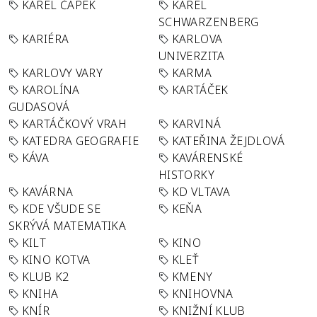
KAREL ČAPEK
KAREL
SCHWARZENBERG
KARIÉRA
KARLOVA
UNIVERZITA
KARLOVY VARY
KARMA
KAROLÍNA
KARTÁČEK
GUDASOVÁ
KARTÁČKOVÝ VRAH
KARVINÁ
KATEDRA GEOGRAFIE
KATEŘINA ŽEJDLOVÁ
KÁVA
KAVÁRENSKÉ
HISTORKY
KAVÁRNA
KD VLTAVA
KDE VŠUDE SE
KEŇA
SKRÝVÁ MATEMATIKA
KILT
KINO
KINO KOTVA
KLEŤ
KLUB K2
KMENY
KNIHA
KNIHOVNA
KNÍR
KNIŽNÍ KLUB