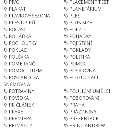
PIVO
PLACEMENT TEST
PLAKÁT
PLANETÁRIUM
PLAVKOVÁSEZONA
PLES
PLES UPÍRŮ
PLUS SIZE
POČASÍ
POEZIE
POHÁDKA
POHÁDKY
POCHOUTKY
POJIŠTĚNÍ
POKLAD
POKLADY
POLÉVKA
POLITIKA
POMERANČ
POMOC
POMOC LIDEM
POSILOVNA
POSLANECKÁ
POSLUCHAČI
SNĚMOVNA
POTRAVINY
POULIČNÍ UMĚLCI
POVÍDKA
POZOROVÁNÍ
PR ČLÁNEK
PRAHA
PRAXE
PRÁZDNINY
PREMIÉRA
PREZENTACE
PRIMÁT.CZ
PRINC ANDREW