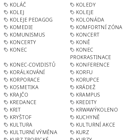
KOLÁČ
KOLEDY
KOLEJ
KOLEJE
KOLEJE PEDAGOG
KOLONÁDA
KOMEDIE
KOMFORTNÍ ZÓNA
KOMUNISMUS
KONCERT
KONCERTY
KONĚ
KONEC
KONEC
PROKRASTINACE
KONEC-COVIDISTŮ
KONFERENCE
KORÁLKOVÁNÍ
KORFU
KORPORACE
KORUPCE
KOSMETIKA
KRÁDEŽ
KRAJČO
KRAMPUS
KREDANCE
KREDITY
KRIT
KRWAWÝKOLENO
KRYŠTOF
KUCHYNĚ
KULTURA
KULTURNÍ AKCE
KULTURNÍ VÝMĚNA
KURZ
KURZ TROPICKÉ
KURZY