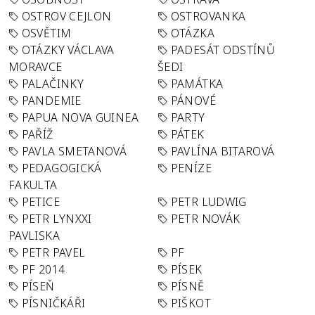
OSTROV CEJLON
OSTROVANKA
OSVĚTIM
OTÁZKA
OTÁZKY VÁCLAVA
PADESÁT ODSTÍNŮ
MORAVCE
ŠEDI
PALAČINKY
PAMÁTKA
PANDEMIE
PÁNOVÉ
PAPUA NOVA GUINEA
PARTY
PAŘÍŽ
PÁTEK
PAVLA SMETANOVÁ
PAVLÍNA BITAROVÁ
PEDAGOGICKÁ
PENÍZE
FAKULTA
PETICE
PETR LUDWIG
PETR LYNXXI
PETR NOVÁK
PAVLISKA
PETR PAVEL
PF
PF 2014
PÍSEK
PÍSEŇ
PÍSNĚ
PÍSNIČKÁŘI
PIŠKOT