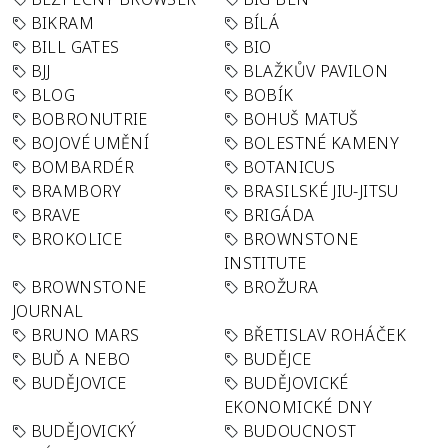
BIKRAM
BÍLÁ
BILL GATES
BIO
BJJ
BLAŽKŮV PAVILON
BLOG
BOBÍK
BOBRONUTRIE
BOHUŠ MATUŠ
BOJOVÉ UMĚNÍ
BOLESTNÉ KAMENY
BOMBARDÉR
BOTANICUS
BRAMBORY
BRASILSKÉ JIU-JITSU
BRAVE
BRIGÁDA
BROKOLICE
BROWNSTONE
INSTITUTE
BROWNSTONE
BROŽURA
JOURNAL
BRUNO MARS
BŘETISLAV ROHÁČEK
BUĎ A NEBO
BUDĚJCE
BUDĚJOVICE
BUDĚJOVICKÉ
EKONOMICKÉ DNY
BUDĚJOVICKÝ
BUDOUCNOST