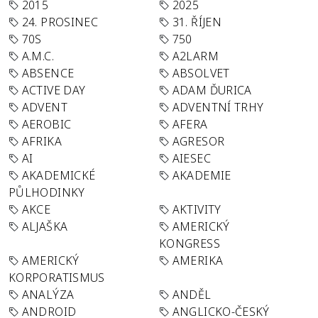
2015
2025
24. PROSINEC
31. ŘÍJEN
70S
750
A.M.C.
A2LARM
ABSENCE
ABSOLVET
ACTIVE DAY
ADAM ĎURICA
ADVENT
ADVENTNÍ TRHY
AEROBIC
AFERA
AFRIKA
AGRESOR
AI
AIESEC
AKADEMICKÉ
AKADEMIE
PŮLHODINKY
AKCE
AKTIVITY
ALJAŠKA
AMERICKÝ
KONGRESS
AMERICKÝ
AMERIKA
KORPORATISMUS
ANALÝZA
ANDĚL
ANDROID
ANGLICKO-ČESKÝ