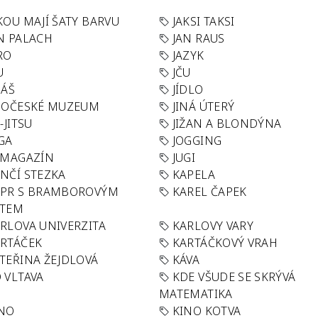
KOU MAJÍ ŠATY BARVU
JAKSI TAKSI
N PALACH
JAN RAUS
RO
JAZYK
U
JČU
DÁŠ
JÍDLO
HOČESKÉ MUZEUM
JINÁ ÚTERÝ
U-JITSU
JIŽAN A BLONDÝNA
GA
JOGGING
 MAGAZÍN
JUGI
NČÍ STEZKA
KAPELA
APR S BRAMBOROVÝM
KAREL ČAPEK
ÁTEM
RLOVA UNIVERZITA
KARLOVY VARY
RTÁČEK
KARTÁČKOVÝ VRAH
TEŘINA ŽEJDLOVÁ
KÁVA
 VLTAVA
KDE VŠUDE SE SKRÝVÁ
MATEMATIKA
INO
KINO KOTVA