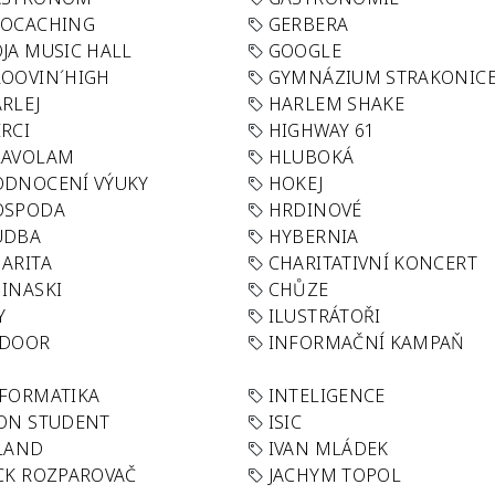
EOCACHING
GERBERA
JA MUSIC HALL
GOOGLE
OOVIN´HIGH
GYMNÁZIUM STRAKONIC
RLEJ
HARLEM SHAKE
RCI
HIGHWAY 61
LAVOLAM
HLUBOKÁ
ODNOCENÍ VÝUKY
HOKEJ
OSPODA
HRDINOVÉ
UDBA
HYBERNIA
ARITA
CHARITATIVNÍ KONCERT
INASKI
CHŮZE
Y
ILUSTRÁTOŘI
NDOOR
INFORMAČNÍ KAMPAŇ
FORMATIKA
INTELIGENCE
ON STUDENT
ISIC
LAND
IVAN MLÁDEK
CK ROZPAROVAČ
JACHYM TOPOL