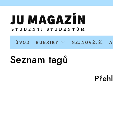
ÚVOD
RUBRIKY
NEJNOVĚJŠÍ
A
Seznam tagů
Přeh