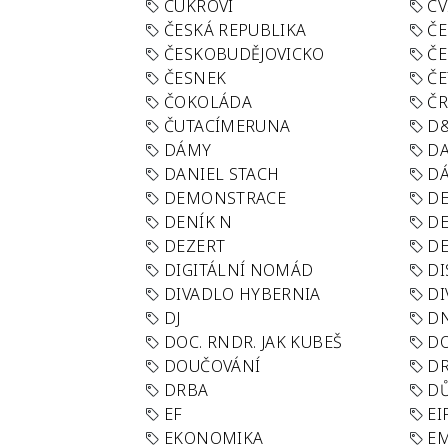
CUKROVÍ
CV
ČESKÁ REPUBLIKA
ČE
ČESKOBUDĚJOVICKO
ČE
ČESNEK
ČE
ČOKOLÁDA
Č
ČUTACÍMERUNA
D
DÁMY
D
DANIEL STACH
D
DEMONSTRACE
DE
DENÍK N
DE
DEZERT
D
DIGITÁLNÍ NOMÁD
DI
DIVADLO HYBERNIA
DI
DJ
D
DOC. RNDR. JAK KUBEŠ
D
DOUČOVÁNÍ
D
DRBA
DŮ
EF
EI
EKONOMIKA
E