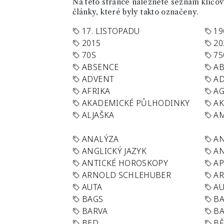
Na této stránce naleznete seznam klíčový
články, které byly takto označeny.
17. LISTOPADU
19
2015
20
70S
75
ABSENCE
AB
ADVENT
AD
AFRIKA
A
AKADEMICKÉ PŮLHODINKY
A
ALJAŠKA
AM
ANALÝZA
A
ANGLICKÝ JAZYK
AN
ANTICKÉ HOROSKOPY
AP
ARNOLD SCHLEHUBER
AR
AUTA
A
BAGS
BA
BARVA
BA
BED
B