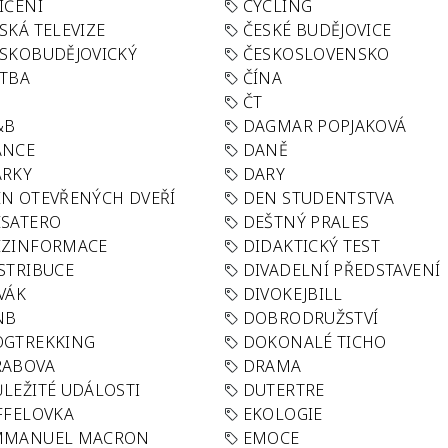
IČENÍ
CYCLING
SKÁ TELEVIZE
ČESKÉ BUDĚJOVICE
SKOBUDĚJOVICKÝ
ČESKOSLOVENSKO
TBA
ČÍNA
R
ČT
&B
DAGMAR POPJAKOVÁ
ANCE
DANĚ
ÁRKY
DARY
N OTEVŘENÝCH DVEŘÍ
DEN STUDENTSTVA
SATERO
DEŠTNÝ PRALES
EZINFORMACE
DIDAKTICKÝ TEST
STRIBUCE
DIVADELNÍ PŘEDSTAVENÍ
VÁK
DIVOKEJBILL
NB
DOBRODRUŽSTVÍ
OGTREKKING
DOKONALÉ TICHO
RABOVA
DRAMA
LEŽITÉ UDÁLOSTI
DUTERTRE
FFELOVKA
EKOLOGIE
MMANUEL MACRON
EMOCE