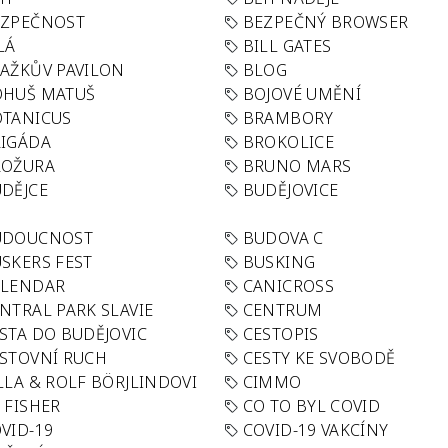
EZPEČNOST
BEZPEČNÝ BROWSER
LÁ
BILL GATES
AŽKŮV PAVILON
BLOG
OHUŠ MATUŠ
BOJOVÉ UMĚNÍ
TANICUS
BRAMBORY
IGÁDA
BROKOLICE
ROŽURA
BRUNO MARS
DĚJCE
BUDĚJOVICE
UDOUCNOST
BUDOVA C
SKERS FEST
BUSKING
ALENDAR
CANICROSS
NTRAL PARK SLAVIE
CENTRUM
STA DO BUDĚJOVIC
CESTOPIS
STOVNÍ RUCH
CESTY KE SVOBODĚ
LLA & ROLF BÖRJLINDOVI
CIMMO
 FISHER
CO TO BYL COVID
VID-19
COVID-19 VAKCÍNY