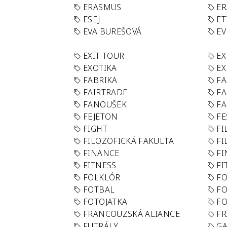
ERASMUS
E
ESEJ
ET
EVA BUREŠOVÁ
E
EXIT TOUR
EX
EXOTIKA
EX
FABRIKA
F
FAIRTRADE
F
FANOUŠEK
FA
FEJETON
FE
FIGHT
FI
FILOZOFICKÁ FAKULTA
FI
FINANCE
F
FITNESS
FI
FOLKLÓR
F
FOTBAL
FO
FOTOJATKA
F
FRANCOUZSKÁ ALIANCE
FR
FUTRÁLY
G