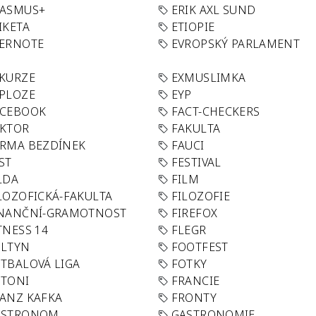
RASMUS+
ERIK AXL SUND
IKETA
ETIOPIE
VERNOTE
EVROPSKÝ PARLAMENT
KURZE
EXMUSLIMKA
PLOZE
EYP
ACEBOOK
FACT-CHECKERS
AKTOR
FAKULTA
RMA BEZDÍNEK
FAUCI
ST
FESTIVAL
LDA
FILM
LOZOFICKÁ-FAKULTA
FILOZOFIE
INANČNÍ-GRAMOTNOST
FIREFOX
TNESS 14
FLEGR
OLTYN
FOOTFEST
TBALOVÁ LIGA
FOTKY
OTONI
FRANCIE
ANZ KAFKA
FRONTY
ASTRONOM
GASTRONOMIE