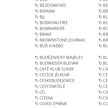
BEZDOMOVEC
B
BIKRAM
BÍ
BJJ
BL
BOBRONUTRIE
B
BOMBARDÉR
BO
BRAVE
BR
BROWNSTONE JOURNAL
B
BUĎ A NEBO
BU
BUDĚJOVICKÝ MAJÁLES
B
BUDWEISER BUDVAR
BU
CAFÉ KLUB SLAVIE
C
CECÍLIE JÍLKOVÁ
CE
CESKEBUDEJOVICE
CE
CESTOVATELÉ
CE
CÍL
CI
CIZINA
CK
COVID ZPRÁVA
CO