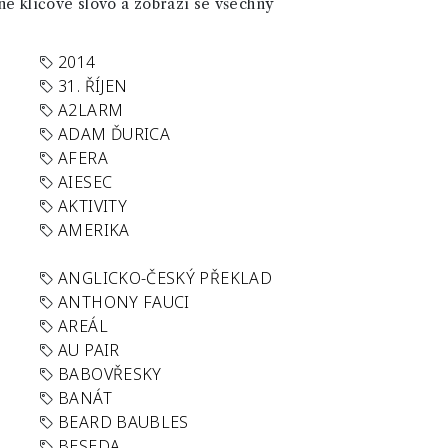
né klíčové slovo a zobrazí se všechny
2014
31. ŘÍJEN
A2LARM
ADAM ĎURICA
AFERA
AIESEC
AKTIVITY
AMERIKA
ANGLICKO-ČESKÝ PŘEKLAD
ANTHONY FAUCI
AREÁL
AU PAIR
BABOVŘESKY
BANÁT
BEARD BAUBLES
BESEDA