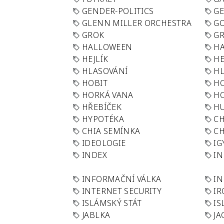
GENDER-POLITICS
G
GLENN MILLER ORCHESTRA
GO
GROK
GR
HALLOWEEN
HA
HEJLÍK
HE
HLASOVÁNÍ
H
HOBIT
H
HORKÁ VANA
H
HŘEBÍČEK
H
HYPOTÉKA
CH
CHIA SEMÍNKA
CH
IDEOLOGIE
IG
INDEX
I
INFORMAČNÍ VÁLKA
IN
INTERNET SECURITY
IR
ISLÁMSKÝ STÁT
IS
JABLKA
JA