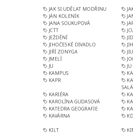
JAK SI UDĚLAT MODŘINU
JA
JÁN KOLENÍK
JA
JANA SOUKUPOVÁ
JA
JCTT
JC
JEŽDĚNÍ
JI
JIHOČESKÉ DIVADLO
JI
JIŘÍ ZONYGA
JI
JMELÍ
JO
JU
JU
KAMPUS
KA
KAPR
K
SAL
KARIÉRA
KA
KAROLÍNA GUDASOVÁ
KA
KATEDRA GEOGRAFIE
KA
KAVÁRNA
KD
KILT
K