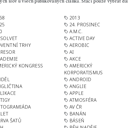
ch slov u všech publikovaných článků. Stačí pouze vybrat da
68
2013
25
24. PROSINEC
0
A.M.C.
SOLVET
ACTIVE DAY
VENTNÍ TRHY
AEROBIC
GRESOR
AI
KADEMIE
AKCE
ERICKÝ KONGRESS
AMERICKÝ
KORPORATISMUS
NDĚL
ANDROID
GLIČTINA
ANGLIE
LIKACE
APPLE
TIGY
ATMOSFÉRA
UTOGRAMIÁDA
AV ČR
LET
BANÁN
RVA ŠATŮ
BÁSEŇ
ĚH
BĚH NADĚJE