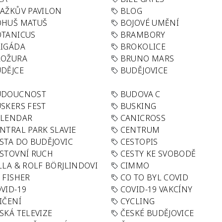
AŽKŮV PAVILON
BLOG
OHUŠ MATUŠ
BOJOVÉ UMĚNÍ
TANICUS
BRAMBORY
IGÁDA
BROKOLICE
ROŽURA
BRUNO MARS
DĚJCE
BUDĚJOVICE
UDOUCNOST
BUDOVA C
SKERS FEST
BUSKING
ALENDAR
CANICROSS
NTRAL PARK SLAVIE
CENTRUM
STA DO BUDĚJOVIC
CESTOPIS
STOVNÍ RUCH
CESTY KE SVOBODĚ
LLA & ROLF BÖRJLINDOVI
CIMMO
 FISHER
CO TO BYL COVID
VID-19
COVID-19 VAKCÍNY
IČENÍ
CYCLING
SKÁ TELEVIZE
ČESKÉ BUDĚJOVICE