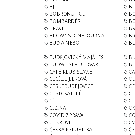
BJJ
BL
BOBRONUTRIE
B
BOMBARDÉR
BO
BRAVE
BR
BROWNSTONE JOURNAL
B
BUĎ A NEBO
BU
BUDĚJOVICKÝ MAJÁLES
B
BUDWEISER BUDVAR
BU
CAFÉ KLUB SLAVIE
C
CECÍLIE JÍLKOVÁ
CE
CESKEBUDEJOVICE
CE
CESTOVATELÉ
CE
CÍL
CI
CIZINA
CK
COVID ZPRÁVA
CO
CUKROVÍ
CV
ČESKÁ REPUBLIKA
ČE