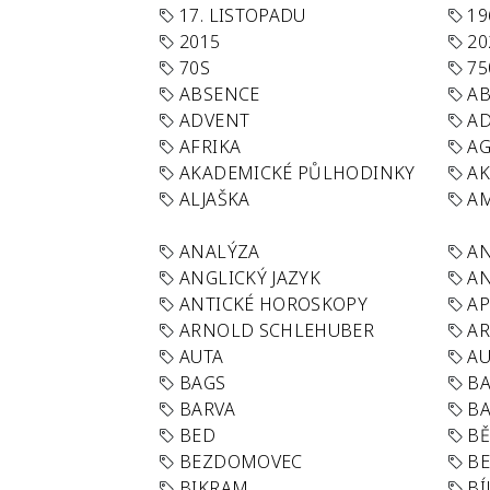
17. LISTOPADU
19
2015
20
70S
75
ABSENCE
AB
ADVENT
AD
AFRIKA
A
AKADEMICKÉ PŮLHODINKY
A
ALJAŠKA
AM
ANALÝZA
A
ANGLICKÝ JAZYK
AN
ANTICKÉ HOROSKOPY
AP
ARNOLD SCHLEHUBER
AR
AUTA
A
BAGS
BA
BARVA
BA
BED
B
BEZDOMOVEC
B
BIKRAM
BÍ