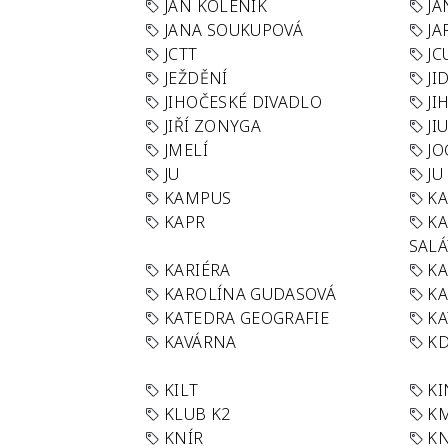
JÁN KOLENÍK
JA
JANA SOUKUPOVÁ
JA
JCTT
JC
JEŽDĚNÍ
JI
JIHOČESKÉ DIVADLO
JI
JIŘÍ ZONYGA
JI
JMELÍ
JO
JU
JU
KAMPUS
KA
KAPR
K
SAL
KARIÉRA
KA
KAROLÍNA GUDASOVÁ
KA
KATEDRA GEOGRAFIE
KA
KAVÁRNA
KD
KILT
K
KLUB K2
K
KNÍR
KN