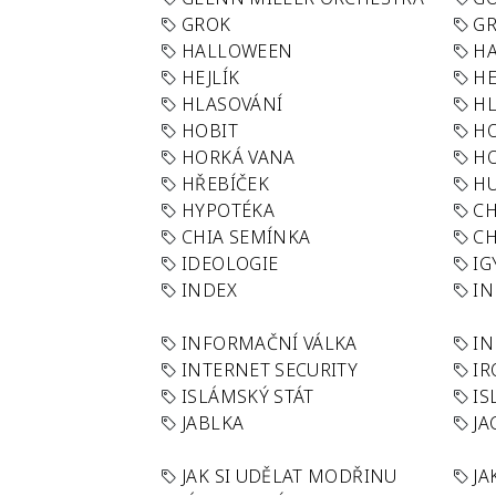
GROK
GR
HALLOWEEN
HA
HEJLÍK
HE
HLASOVÁNÍ
H
HOBIT
H
HORKÁ VANA
H
HŘEBÍČEK
H
HYPOTÉKA
CH
CHIA SEMÍNKA
CH
IDEOLOGIE
IG
INDEX
I
INFORMAČNÍ VÁLKA
IN
INTERNET SECURITY
IR
ISLÁMSKÝ STÁT
IS
JABLKA
JA
JAK SI UDĚLAT MODŘINU
JA