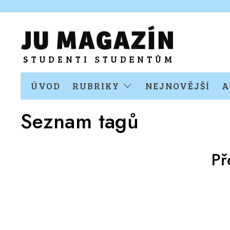
ÚVOD
RUBRIKY
NEJNOVĚJŠÍ
A
Seznam tagů
Př