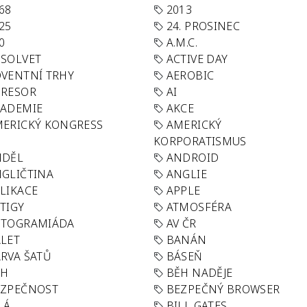
68
2013
25
24. PROSINEC
0
A.M.C.
SOLVET
ACTIVE DAY
VENTNÍ TRHY
AEROBIC
GRESOR
AI
KADEMIE
AKCE
ERICKÝ KONGRESS
AMERICKÝ
KORPORATISMUS
NDĚL
ANDROID
GLIČTINA
ANGLIE
LIKACE
APPLE
TIGY
ATMOSFÉRA
UTOGRAMIÁDA
AV ČR
LET
BANÁN
RVA ŠATŮ
BÁSEŇ
ĚH
BĚH NADĚJE
EZPEČNOST
BEZPEČNÝ BROWSER
LÁ
BILL GATES