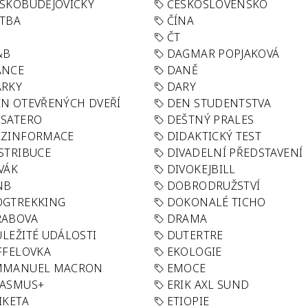
SKOBUDĚJOVICKÝ
ČESKOSLOVENSKO
TBA
ČÍNA
R
ČT
&B
DAGMAR POPJAKOVÁ
ANCE
DANĚ
ÁRKY
DARY
N OTEVŘENÝCH DVEŘÍ
DEN STUDENTSTVA
SATERO
DEŠTNÝ PRALES
EZINFORMACE
DIDAKTICKÝ TEST
STRIBUCE
DIVADELNÍ PŘEDSTAVENÍ
VÁK
DIVOKEJBILL
NB
DOBRODRUŽSTVÍ
OGTREKKING
DOKONALÉ TICHO
RABOVA
DRAMA
LEŽITÉ UDÁLOSTI
DUTERTRE
FFELOVKA
EKOLOGIE
MMANUEL MACRON
EMOCE
RASMUS+
ERIK AXL SUND
IKETA
ETIOPIE