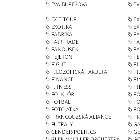
EVA BUREŠOVÁ
E
EXIT TOUR
EX
EXOTIKA
EX
FABRIKA
F
FAIRTRADE
F
FANOUŠEK
FA
FEJETON
FE
FIGHT
FI
FILOZOFICKÁ FAKULTA
FI
FINANCE
F
FITNESS
FI
FOLKLÓR
F
FOTBAL
FO
FOTOJATKA
F
FRANCOUZSKÁ ALIANCE
FR
FUTRÁLY
G
GENDER-POLITICS
G
GLENN MILLER ORCHESTRA
GO