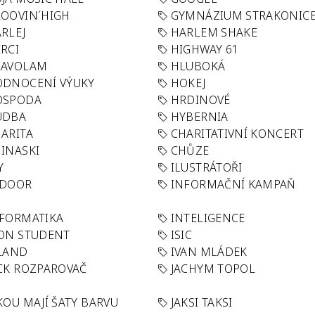
OOVIN´HIGH
GYMNÁZIUM STRAKONIC
RLEJ
HARLEM SHAKE
RCI
HIGHWAY 61
LAVOLAM
HLUBOKÁ
ODNOCENÍ VÝUKY
HOKEJ
OSPODA
HRDINOVÉ
UDBA
HYBERNIA
ARITA
CHARITATIVNÍ KONCERT
INASKI
CHŮZE
Y
ILUSTRÁTOŘI
NDOOR
INFORMAČNÍ KAMPAŇ
FORMATIKA
INTELIGENCE
ON STUDENT
ISIC
LAND
IVAN MLÁDEK
CK ROZPAROVAČ
JACHYM TOPOL
KOU MAJÍ ŠATY BARVU
JAKSI TAKSI