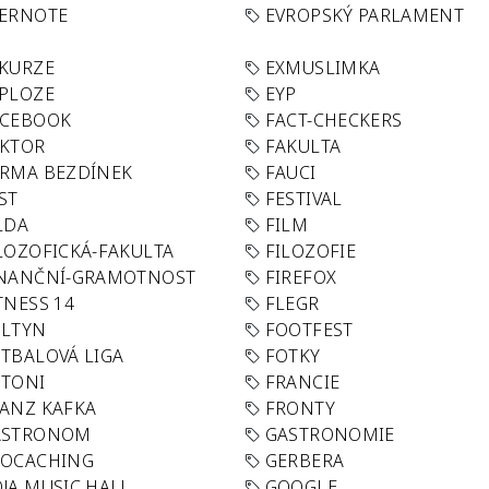
VERNOTE
EVROPSKÝ PARLAMENT
KURZE
EXMUSLIMKA
PLOZE
EYP
ACEBOOK
FACT-CHECKERS
AKTOR
FAKULTA
RMA BEZDÍNEK
FAUCI
ST
FESTIVAL
LDA
FILM
LOZOFICKÁ-FAKULTA
FILOZOFIE
INANČNÍ-GRAMOTNOST
FIREFOX
TNESS 14
FLEGR
OLTYN
FOOTFEST
TBALOVÁ LIGA
FOTKY
OTONI
FRANCIE
ANZ KAFKA
FRONTY
ASTRONOM
GASTRONOMIE
EOCACHING
GERBERA
JA MUSIC HALL
GOOGLE