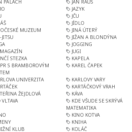
N PALACH
JAN RAUS
RO
JAZYK
U
JČU
DÁŠ
JÍDLO
HOČESKÉ MUZEUM
JINÁ ÚTERÝ
U-JITSU
JIŽAN A BLONDÝNA
GA
JOGGING
 MAGAZÍN
JUGI
NČÍ STEZKA
KAPELA
APR S BRAMBOROVÝM
KAREL ČAPEK
ÁTEM
RLOVA UNIVERZITA
KARLOVY VARY
RTÁČEK
KARTÁČKOVÝ VRAH
TEŘINA ŽEJDLOVÁ
KÁVA
 VLTAVA
KDE VŠUDE SE SKRÝVÁ
MATEMATIKA
INO
KINO KOTVA
MENY
KNIHA
IŽNÍ KLUB
KOLÁČ