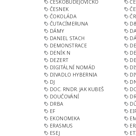
ČESKOBUDĚJOVICKO
ČE
ČESNEK
ČE
ČOKOLÁDA
Č
ČUTACÍMERUNA
D
DÁMY
D
DANIEL STACH
D
DEMONSTRACE
DE
DENÍK N
DE
DEZERT
D
DIGITÁLNÍ NOMÁD
DI
DIVADLO HYBERNIA
DI
DJ
D
DOC. RNDR. JAK KUBEŠ
D
DOUČOVÁNÍ
D
DRBA
DŮ
EF
EI
EKONOMIKA
E
ERASMUS
E
ESEJ
ET