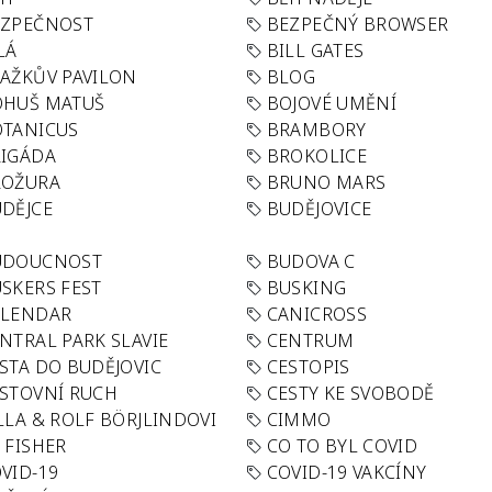
EZPEČNOST
BEZPEČNÝ BROWSER
LÁ
BILL GATES
AŽKŮV PAVILON
BLOG
OHUŠ MATUŠ
BOJOVÉ UMĚNÍ
TANICUS
BRAMBORY
IGÁDA
BROKOLICE
ROŽURA
BRUNO MARS
DĚJCE
BUDĚJOVICE
UDOUCNOST
BUDOVA C
SKERS FEST
BUSKING
ALENDAR
CANICROSS
NTRAL PARK SLAVIE
CENTRUM
STA DO BUDĚJOVIC
CESTOPIS
STOVNÍ RUCH
CESTY KE SVOBODĚ
LLA & ROLF BÖRJLINDOVI
CIMMO
 FISHER
CO TO BYL COVID
VID-19
COVID-19 VAKCÍNY