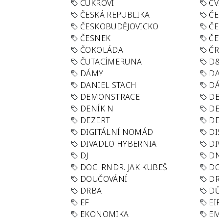
CUKROVÍ
CV
ČESKÁ REPUBLIKA
ČE
ČESKOBUDĚJOVICKO
ČE
ČESNEK
ČE
ČOKOLÁDA
Č
ČUTACÍMERUNA
D
DÁMY
D
DANIEL STACH
D
DEMONSTRACE
DE
DENÍK N
DE
DEZERT
D
DIGITÁLNÍ NOMÁD
DI
DIVADLO HYBERNIA
DI
DJ
D
DOC. RNDR. JAK KUBEŠ
D
DOUČOVÁNÍ
D
DRBA
DŮ
EF
EI
EKONOMIKA
E