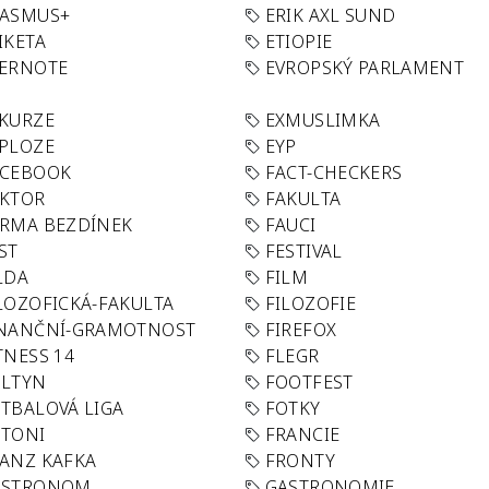
RASMUS+
ERIK AXL SUND
IKETA
ETIOPIE
VERNOTE
EVROPSKÝ PARLAMENT
KURZE
EXMUSLIMKA
PLOZE
EYP
ACEBOOK
FACT-CHECKERS
AKTOR
FAKULTA
RMA BEZDÍNEK
FAUCI
ST
FESTIVAL
LDA
FILM
LOZOFICKÁ-FAKULTA
FILOZOFIE
INANČNÍ-GRAMOTNOST
FIREFOX
TNESS 14
FLEGR
OLTYN
FOOTFEST
TBALOVÁ LIGA
FOTKY
OTONI
FRANCIE
ANZ KAFKA
FRONTY
ASTRONOM
GASTRONOMIE