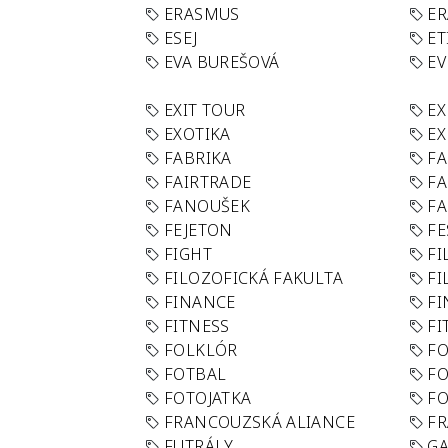
ERASMUS
E
ESEJ
ET
EVA BUREŠOVÁ
E
EXIT TOUR
EX
EXOTIKA
EX
FABRIKA
F
FAIRTRADE
F
FANOUŠEK
FA
FEJETON
FE
FIGHT
FI
FILOZOFICKÁ FAKULTA
FI
FINANCE
F
FITNESS
FI
FOLKLÓR
F
FOTBAL
FO
FOTOJATKA
F
FRANCOUZSKÁ ALIANCE
FR
FUTRÁLY
G