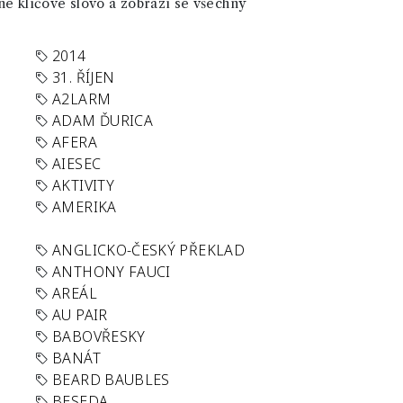
né klíčové slovo a zobrazí se všechny
2014
31. ŘÍJEN
A2LARM
ADAM ĎURICA
AFERA
AIESEC
AKTIVITY
AMERIKA
ANGLICKO-ČESKÝ PŘEKLAD
ANTHONY FAUCI
AREÁL
AU PAIR
BABOVŘESKY
BANÁT
BEARD BAUBLES
BESEDA