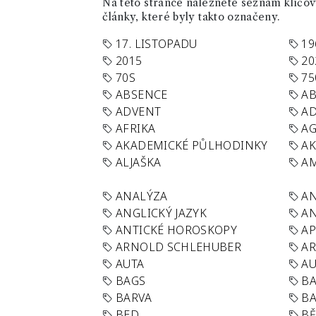
Na této stránce naleznete seznam klíčový
články, které byly takto označeny.
17. LISTOPADU
19
2015
20
70S
75
ABSENCE
AB
ADVENT
AD
AFRIKA
A
AKADEMICKÉ PŮLHODINKY
A
ALJAŠKA
AM
ANALÝZA
A
ANGLICKÝ JAZYK
AN
ANTICKÉ HOROSKOPY
AP
ARNOLD SCHLEHUBER
AR
AUTA
A
BAGS
BA
BARVA
BA
BED
B