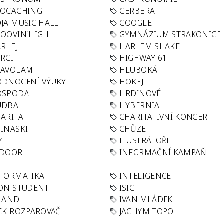
EOCACHING
GERBERA
JA MUSIC HALL
GOOGLE
OOVIN´HIGH
GYMNÁZIUM STRAKONIC
RLEJ
HARLEM SHAKE
RCI
HIGHWAY 61
LAVOLAM
HLUBOKÁ
ODNOCENÍ VÝUKY
HOKEJ
OSPODA
HRDINOVÉ
UDBA
HYBERNIA
ARITA
CHARITATIVNÍ KONCERT
INASKI
CHŮZE
Y
ILUSTRÁTOŘI
NDOOR
INFORMAČNÍ KAMPAŇ
FORMATIKA
INTELIGENCE
ON STUDENT
ISIC
LAND
IVAN MLÁDEK
CK ROZPAROVAČ
JACHYM TOPOL