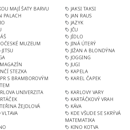
KOU MAJÍ ŠATY BARVU
JAKSI TAKSI
N PALACH
JAN RAUS
RO
JAZYK
U
JČU
DÁŠ
JÍDLO
HOČESKÉ MUZEUM
JINÁ ÚTERÝ
U-JITSU
JIŽAN A BLONDÝNA
GA
JOGGING
 MAGAZÍN
JUGI
NČÍ STEZKA
KAPELA
APR S BRAMBOROVÝM
KAREL ČAPEK
ÁTEM
RLOVA UNIVERZITA
KARLOVY VARY
RTÁČEK
KARTÁČKOVÝ VRAH
TEŘINA ŽEJDLOVÁ
KÁVA
 VLTAVA
KDE VŠUDE SE SKRÝVÁ
MATEMATIKA
INO
KINO KOTVA