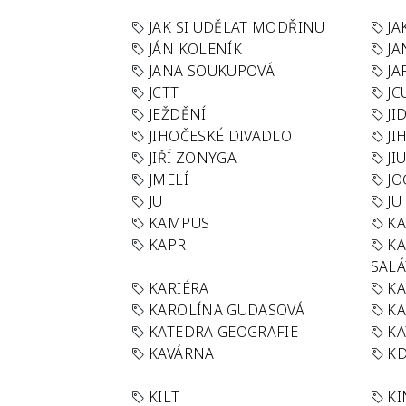
JAK SI UDĚLAT MODŘINU
JA
JÁN KOLENÍK
JA
JANA SOUKUPOVÁ
JA
JCTT
JC
JEŽDĚNÍ
JI
JIHOČESKÉ DIVADLO
JI
JIŘÍ ZONYGA
JI
JMELÍ
JO
JU
JU
KAMPUS
KA
KAPR
K
SAL
KARIÉRA
KA
KAROLÍNA GUDASOVÁ
KA
KATEDRA GEOGRAFIE
KA
KAVÁRNA
KD
KILT
K