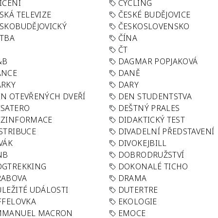
IČENÍ
CYCLING
SKÁ TELEVIZE
ČESKÉ BUDĚJOVICE
SKOBUDĚJOVICKÝ
ČESKOSLOVENSKO
TBA
ČÍNA
R
ČT
&B
DAGMAR POPJAKOVÁ
ANCE
DANĚ
ÁRKY
DARY
N OTEVŘENÝCH DVEŘÍ
DEN STUDENTSTVA
SATERO
DEŠTNÝ PRALES
EZINFORMACE
DIDAKTICKÝ TEST
STRIBUCE
DIVADELNÍ PŘEDSTAVENÍ
VÁK
DIVOKEJBILL
NB
DOBRODRUŽSTVÍ
OGTREKKING
DOKONALÉ TICHO
RABOVA
DRAMA
LEŽITÉ UDÁLOSTI
DUTERTRE
FFELOVKA
EKOLOGIE
MMANUEL MACRON
EMOCE