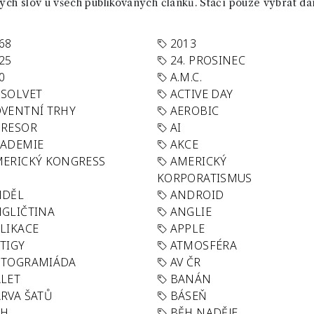
ch slov u všech publikovaných článků. Stačí pouze vybrat da
68
2013
25
24. PROSINEC
0
A.M.C.
SOLVET
ACTIVE DAY
VENTNÍ TRHY
AEROBIC
GRESOR
AI
KADEMIE
AKCE
ERICKÝ KONGRESS
AMERICKÝ
KORPORATISMUS
NDĚL
ANDROID
GLIČTINA
ANGLIE
LIKACE
APPLE
TIGY
ATMOSFÉRA
UTOGRAMIÁDA
AV ČR
LET
BANÁN
RVA ŠATŮ
BÁSEŇ
ĚH
BĚH NADĚJE