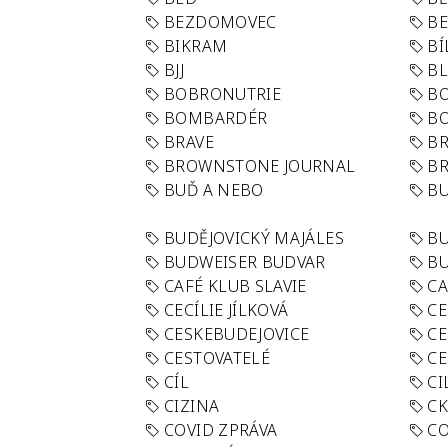
BEZDOMOVEC
B
BIKRAM
BÍ
BJJ
BL
BOBRONUTRIE
B
BOMBARDÉR
BO
BRAVE
BR
BROWNSTONE JOURNAL
B
BUĎ A NEBO
BU
BUDĚJOVICKÝ MAJÁLES
B
BUDWEISER BUDVAR
BU
CAFÉ KLUB SLAVIE
C
CECÍLIE JÍLKOVÁ
CE
CESKEBUDEJOVICE
CE
CESTOVATELÉ
CE
CÍL
CI
CIZINA
CK
COVID ZPRÁVA
CO