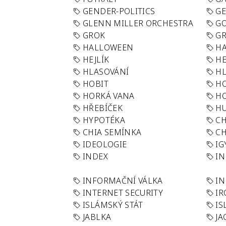
GENDER-POLITICS
G
GLENN MILLER ORCHESTRA
GO
GROK
GR
HALLOWEEN
HA
HEJLÍK
HE
HLASOVÁNÍ
H
HOBIT
H
HORKÁ VANA
H
HŘEBÍČEK
H
HYPOTÉKA
CH
CHIA SEMÍNKA
CH
IDEOLOGIE
IG
INDEX
I
INFORMAČNÍ VÁLKA
IN
INTERNET SECURITY
IR
ISLÁMSKÝ STÁT
IS
JABLKA
JA