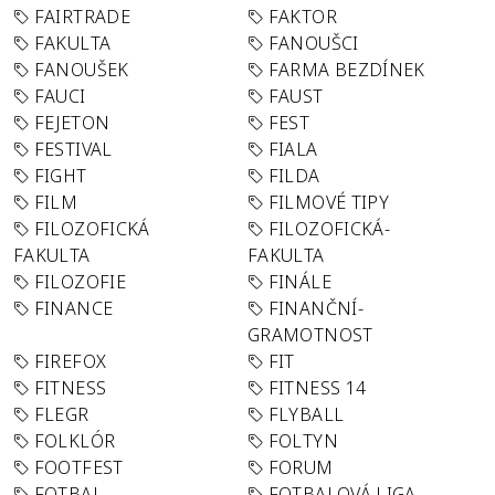
FAIRTRADE
FAKTOR
FAKULTA
FANOUŠCI
FANOUŠEK
FARMA BEZDÍNEK
FAUCI
FAUST
FEJETON
FEST
FESTIVAL
FIALA
FIGHT
FILDA
FILM
FILMOVÉ TIPY
FILOZOFICKÁ
FILOZOFICKÁ-
FAKULTA
FAKULTA
FILOZOFIE
FINÁLE
FINANCE
FINANČNÍ-
GRAMOTNOST
FIREFOX
FIT
FITNESS
FITNESS 14
FLEGR
FLYBALL
FOLKLÓR
FOLTYN
FOOTFEST
FORUM
FOTBAL
FOTBALOVÁ LIGA