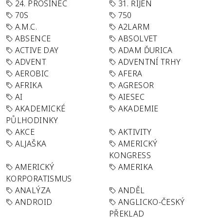
24. PROSINEC
31. ŘÍJEN
70S
750
A.M.C.
A2LARM
ABSENCE
ABSOLVET
ACTIVE DAY
ADAM ĎURICA
ADVENT
ADVENTNÍ TRHY
AEROBIC
AFERA
AFRIKA
AGRESOR
AI
AIESEC
AKADEMICKÉ
AKADEMIE
PŮLHODINKY
AKCE
AKTIVITY
ALJAŠKA
AMERICKÝ
KONGRESS
AMERICKÝ
AMERIKA
KORPORATISMUS
ANALÝZA
ANDĚL
ANDROID
ANGLICKO-ČESKÝ
PŘEKLAD