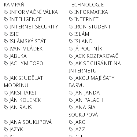
KAMPAŇ
TECHNOLOGIE
INFORMAČNÍ VÁLKA
INFORMATIKA
INTELIGENCE
INTERNET
INTERNET SECURITY
IRON STUDENT
ISIC
ISLÁM
ISLÁMSKÝ STÁT
ISLAND
IVAN MLÁDEK
JÁ POUTNÍK
JABLKA
JACK ROZPAROVAČ
JACHYM TOPOL
JAK SE CHRÁNIT NA
INTERNETU
JAK SI UDĚLAT
JAKOU MAJÍ ŠATY
MODŘINU
BARVU
JAKSI TAKSI
JAN JANDA
JÁN KOLENÍK
JAN PALACH
JAN RAUS
JANA GIA
SOUKUPOVÁ
JANA SOUKUPOVÁ
JARO
JAZYK
JAZZ
JCTT
JCU