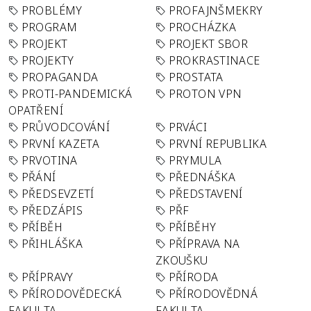
PROBLÉMY
PROFAJNŠMEKRY
PROGRAM
PROCHÁZKA
PROJEKT
PROJEKT SBOR
PROJEKTY
PROKRASTINACE
PROPAGANDA
PROSTATA
PROTI-PANDEMICKÁ
PROTON VPN
OPATŘENÍ
PRŮVODCOVÁNÍ
PRVÁCI
PRVNÍ KAZETA
PRVNÍ REPUBLIKA
PRVOTINA
PRYMULA
PŘÁNÍ
PŘEDNÁŠKA
PŘEDSEVZETÍ
PŘEDSTAVENÍ
PŘEDZÁPIS
PŘF
PŘÍBĚH
PŘÍBĚHY
PŘIHLÁŠKA
PŘÍPRAVA NA
ZKOUŠKU
PŘÍPRAVY
PŘÍRODA
PŘÍRODOVĚDECKÁ
PŘÍRODOVĚDNÁ
FAKULTA
FAKULTA