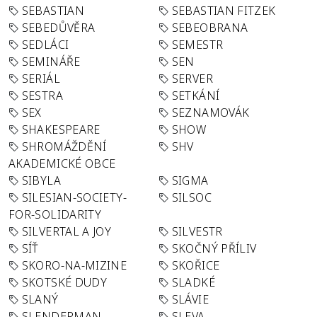
SEBASTIAN
SEBASTIAN FITZEK
SEBEDŮVĚRA
SEBEOBRANA
SEDLÁCI
SEMESTR
SEMINÁŘE
SEN
SERIÁL
SERVER
SESTRA
SETKÁNÍ
SEX
SEZNAMOVÁK
SHAKESPEARE
SHOW
SHROMÁŽDĚNÍ
SHV
AKADEMICKÉ OBCE
SIBYLA
SIGMA
SILESIAN-SOCIETY-
SILSOC
FOR-SOLIDARITY
SILVERTAL A JOY
SILVESTR
SÍŤ
SKOČNÝ PŘÍLIV
SKORO-NA-MIZINE
SKOŘICE
SKOTSKÉ DUDY
SLADKÉ
SLANÝ
SLÁVIE
SLENDERMAN
SLEVA