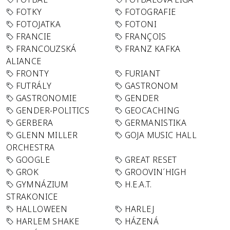
FOTKY
FOTOGRAFIE
FOTOJATKA
FOTONI
FRANCIE
FRANÇOIS
FRANCOUZSKÁ
FRANZ KAFKA
ALIANCE
FRONTY
FURIANT
FUTRÁLY
GASTRONOM
GASTRONOMIE
GENDER
GENDER-POLITICS
GEOCACHING
GERBERA
GERMANISTIKA
GLENN MILLER
GOJA MUSIC HALL
ORCHESTRA
GOOGLE
GREAT RESET
GROK
GROOVIN´HIGH
GYMNÁZIUM
H.E.A.T.
STRAKONICE
HALLOWEEN
HARLEJ
HARLEM SHAKE
HÁZENÁ