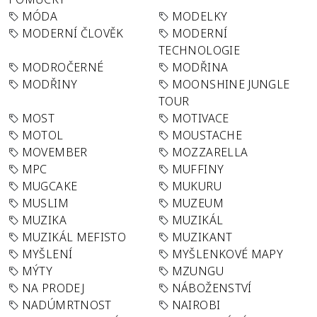
MÓDA
MODELKY
MODERNÍ ČLOVĚK
MODERNÍ
TECHNOLOGIE
MODROČERNÉ
MODŘINA
MODŘINY
MOONSHINE JUNGLE
TOUR
MOST
MOTIVACE
MOTOL
MOUSTACHE
MOVEMBER
MOZZARELLA
MPC
MUFFINY
MUGCAKE
MUKURU
MUSLIM
MUZEUM
MUZIKA
MUZIKÁL
MUZIKÁL MEFISTO
MUZIKANT
MYŠLENÍ
MYŠLENKOVÉ MAPY
MÝTY
MZUNGU
NA PRODEJ
NÁBOŽENSTVÍ
NADÚMRTNOST
NAIROBI