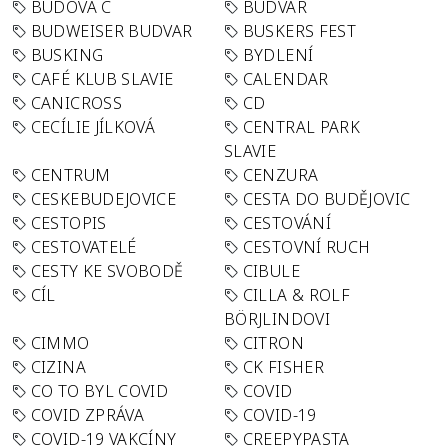
BUDOVA C
BUDVAR
BUDWEISER BUDVAR
BUSKERS FEST
BUSKING
BYDLENÍ
CAFÉ KLUB SLAVIE
CALENDAR
CANICROSS
CD
CECÍLIE JÍLKOVÁ
CENTRAL PARK
SLAVIE
CENTRUM
CENZURA
CESKEBUDEJOVICE
CESTA DO BUDĚJOVIC
CESTOPIS
CESTOVÁNÍ
CESTOVATELÉ
CESTOVNÍ RUCH
CESTY KE SVOBODĚ
CIBULE
CÍL
CILLA & ROLF
BÖRJLINDOVI
CIMMO
CITRON
CIZINA
CK FISHER
CO TO BYL COVID
COVID
COVID ZPRÁVA
COVID-19
COVID-19 VAKCÍNY
CREEPYPASTA