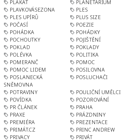
PLAKÁT
PLANETÁRIUM
PLAVKOVÁSEZONA
PLES
PLES UPÍRŮ
PLUS SIZE
POČASÍ
POEZIE
POHÁDKA
POHÁDKY
POCHOUTKY
POJIŠTĚNÍ
POKLAD
POKLADY
POLÉVKA
POLITIKA
POMERANČ
POMOC
POMOC LIDEM
POSILOVNA
POSLANECKÁ
POSLUCHAČI
SNĚMOVNA
POTRAVINY
POULIČNÍ UMĚLCI
POVÍDKA
POZOROVÁNÍ
PR ČLÁNEK
PRAHA
PRAXE
PRÁZDNINY
PREMIÉRA
PREZENTACE
PRIMÁT.CZ
PRINC ANDREW
PRIVACY
PRIVÁT