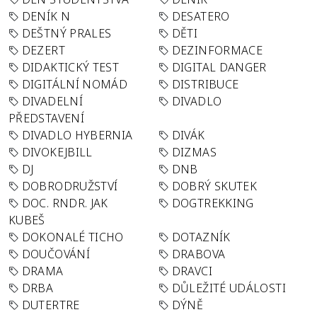
DENÍK N
DESATERO
DEŠTNÝ PRALES
DĚTI
DEZERT
DEZINFORMACE
DIDAKTICKÝ TEST
DIGITAL DANGER
DIGITÁLNÍ NOMÁD
DISTRIBUCE
DIVADELNÍ
DIVADLO
PŘEDSTAVENÍ
DIVADLO HYBERNIA
DIVÁK
DIVOKEJBILL
DIZMAS
DJ
DNB
DOBRODRUŽSTVÍ
DOBRÝ SKUTEK
DOC. RNDR. JAK
DOGTREKKING
KUBEŠ
DOKONALÉ TICHO
DOTAZNÍK
DOUČOVÁNÍ
DRABOVA
DRAMA
DRAVCI
DRBA
DŮLEŽITÉ UDÁLOSTI
DUTERTRE
DÝNĚ