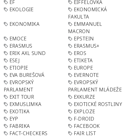
EF
EIFFELOVKA
EKOLOGIE
EKONOMICKÁ
FAKULTA
EKONOMIKA
EMMANUEL
MACRON
EMOCE
EPSTEIN
ERASMUS
ERASMUS+
ERIK AXL SUND
EROS
ESEJ
ETIKETA
ETIOPIE
EUROPE
EVA BUREŠOVÁ
EVERNOTE
EVROPSKÝ
EVROPSKÝ
PARLAMENT
PARLAMENT MLÁDEŽE
EXIT TOUR
EXKURZE
EXMUSLIMKA
EXOTICKÉ ROSTLINY
EXOTIKA
EXPLOZE
EYP
F-DROID
FABRIKA
FACEBOOK
FACT-CHECKERS
FAIR LIST