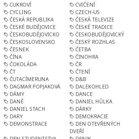
CUKROVÍ
CVIČENÍ
CYCLING
CZECH-US
ČESKÁ REPUBLIKA
ČESKÁ TELEVIZE
ČESKÉ BUDĚJOVICE
ČESKÉ TRADICE
ČESKOBUDĚJOVICKO
ČESKOBUDĚJOVICKÝ
ČESKOSLOVENSKO
ČESKÝ ROZHLAS
ČESNEK
ČETBA
ČÍNA
ČINOHRA
ČOKOLÁDA
ČR
ČT
ČTENÍ
ČUTACÍMERUNA
D&B
DAGMAR POPJAKOVÁ
DALEKOHLED
DÁMY
DANCE
DANĚ
DANIEL HŮLKA
DANIEL STACH
DÁRKY
DARY
DEMOKRACIE
DEMONSTRACE
DEN OTEVŘENÝCH
DVEŘÍ
DEN STUDENTSTVA
DENIK