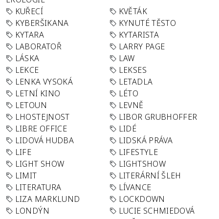
KUŘECÍ
KVĚTÁK
KYBERŠIKANA
KYNUTÉ TĚSTO
KYTARA
KYTARISTA
LABORATOŘ
LARRY PAGE
LÁSKA
LAW
LEKCE
LEKSES
LENKA VYSOKÁ
LETADLA
LETNÍ KINO
LÉTO
LETOUN
LEVNĚ
LHOSTEJNOST
LIBOR GRUBHOFFER
LIBRE OFFICE
LIDÉ
LIDOVÁ HUDBA
LIDSKÁ PRÁVA
LIFE
LIFESTYLE
LIGHT SHOW
LIGHTSHOW
LIMIT
LITERÁRNÍ ŠLEH
LITERATURA
LÍVANCE
LIZA MARKLUND
LOCKDOWN
LONDÝN
LUCIE SCHMIEDOVÁ