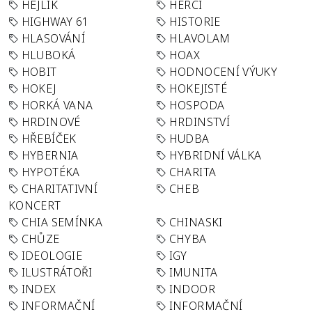
HEJLÍK
HERCI
HIGHWAY 61
HISTORIE
HLASOVÁNÍ
HLAVOLAM
HLUBOKÁ
HOAX
HOBIT
HODNOCENÍ VÝUKY
HOKEJ
HOKEJISTÉ
HORKÁ VANA
HOSPODA
HRDINOVÉ
HRDINSTVÍ
HŘEBÍČEK
HUDBA
HYBERNIA
HYBRIDNÍ VÁLKA
HYPOTÉKA
CHARITA
CHARITATIVNÍ
CHEB
KONCERT
CHIA SEMÍNKA
CHINASKI
CHŮZE
CHYBA
IDEOLOGIE
IGY
ILUSTRÁTOŘI
IMUNITA
INDEX
INDOOR
INFORMAČNÍ
INFORMAČNÍ