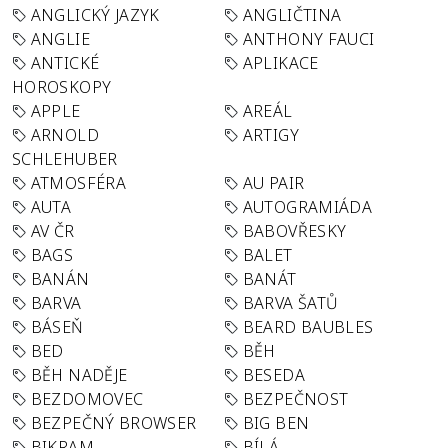
ANGLICKÝ JAZYK
ANGLIČTINA
ANGLIE
ANTHONY FAUCI
ANTICKÉ
APLIKACE
HOROSKOPY
APPLE
AREÁL
ARNOLD
ARTIGY
SCHLEHUBER
ATMOSFÉRA
AU PAIR
AUTA
AUTOGRAMIÁDA
AV ČR
BABOVŘESKY
BAGS
BALET
BANÁN
BANÁT
BARVA
BARVA ŠATŮ
BÁSEŇ
BEARD BAUBLES
BED
BĚH
BĚH NADĚJE
BESEDA
BEZDOMOVEC
BEZPEČNOST
BEZPEČNÝ BROWSER
BIG BEN
BIKRAM
BÍLÁ