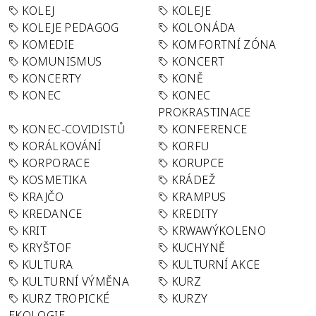
KOLEJ
KOLEJE
KOLEJE PEDAGOG
KOLONÁDA
KOMEDIE
KOMFORTNÍ ZÓNA
KOMUNISMUS
KONCERT
KONCERTY
KONĚ
KONEC
KONEC
PROKRASTINACE
KONEC-COVIDISTŮ
KONFERENCE
KORÁLKOVÁNÍ
KORFU
KORPORACE
KORUPCE
KOSMETIKA
KRÁDEŽ
KRAJČO
KRAMPUS
KREDANCE
KREDITY
KRIT
KRWAWÝKOLENO
KRYŠTOF
KUCHYNĚ
KULTURA
KULTURNÍ AKCE
KULTURNÍ VÝMĚNA
KURZ
KURZ TROPICKÉ
KURZY
EKOLOGIE