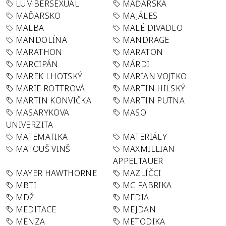
LUMBERSEXUAL
MAĎARSKA
MAĎARSKO
MAJÁLES
MALBA
MALÉ DIVADLO
MANDOLÍNA
MANDRAGE
MARATHON
MARATON
MARCIPÁN
MÁRDI
MAREK LHOTSKÝ
MARIAN VOJTKO
MARIE ROTTROVÁ
MARTIN HILSKÝ
MARTIN KONVIČKA
MARTIN PUTNA
MASARYKOVA
MASO
UNIVERZITA
MATEMATIKA
MATERIÁLY
MATOUŠ VINŠ
MAXMILLIAN
APPELTAUER
MAYER HAWTHORNE
MAZLÍČCI
MBTI
MC FABRIKA
MDŽ
MEDIA
MEDITACE
MEJDAN
MENZA
METODIKA