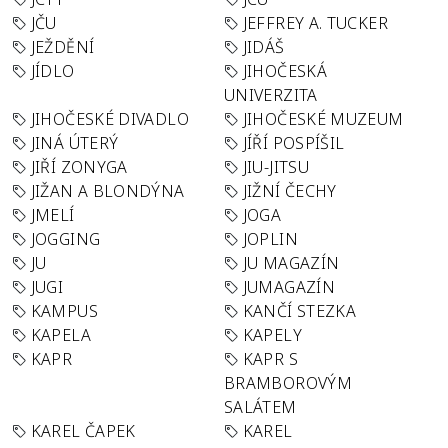
JČU
JEFFREY A. TUCKER
JEŽDĚNÍ
JIDÁŠ
JÍDLO
JIHOČESKÁ
UNIVERZITA
JIHOČESKÉ DIVADLO
JIHOČESKÉ MUZEUM
JINÁ ÚTERÝ
JÍŘÍ POSPÍŠIL
JIŘÍ ZONYGA
JIU-JITSU
JIŽAN A BLONDÝNA
JIŽNÍ ČECHY
JMELÍ
JOGA
JOGGING
JOPLIN
JU
JU MAGAZÍN
JUGI
JUMAGAZÍN
KAMPUS
KANČÍ STEZKA
KAPELA
KAPELY
KAPR
KAPR S
BRAMBOROVÝM
SALÁTEM
KAREL ČAPEK
KAREL