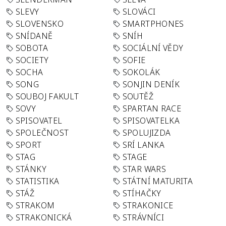
SLEVY
SLOVÁCI
SLOVENSKO
SMARTPHONES
SNÍDANĚ
SNÍH
SOBOTA
SOCIÁLNÍ VĚDY
SOCIETY
SOFIE
SOCHA
SOKOLÁK
SONG
SONJIN DENÍK
SOUBOJ FAKULT
SOUTĚŽ
SOVY
SPARTAN RACE
SPISOVATEL
SPISOVATELKA
SPOLEČNOST
SPOLUJIZDA
SPORT
SRÍ LANKA
STAG
STAGE
STÁNKY
STAR WARS
STATISTIKA
STÁTNÍ MATURITA
STÁŽ
STÍHAČKY
STRAKOM
STRAKONICE
STRAKONICKÁ
STRÁVNÍCI