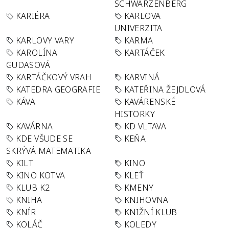
SCHWARZENBERG
KARIÉRA
KARLOVA
UNIVERZITA
KARLOVY VARY
KARMA
KAROLÍNA
KARTÁČEK
GUDASOVÁ
KARTÁČKOVÝ VRAH
KARVINÁ
KATEDRA GEOGRAFIE
KATEŘINA ŽEJDLOVÁ
KÁVA
KAVÁRENSKÉ
HISTORKY
KAVÁRNA
KD VLTAVA
KDE VŠUDE SE
KEŇA
SKRÝVÁ MATEMATIKA
KILT
KINO
KINO KOTVA
KLEŤ
KLUB K2
KMENY
KNIHA
KNIHOVNA
KNÍR
KNIŽNÍ KLUB
KOLÁČ
KOLEDY