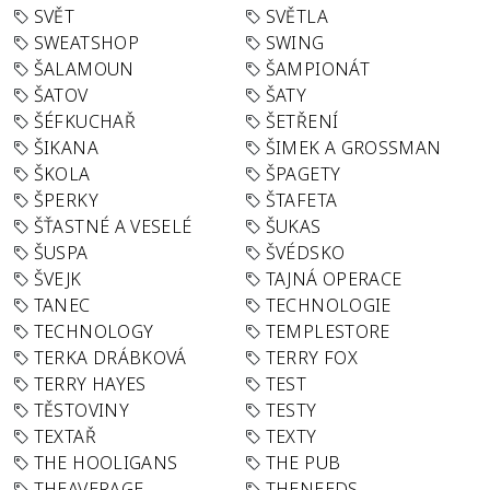
SVĚT
SVĚTLA
SWEATSHOP
SWING
ŠALAMOUN
ŠAMPIONÁT
ŠATOV
ŠATY
ŠÉFKUCHAŘ
ŠETŘENÍ
ŠIKANA
ŠIMEK A GROSSMAN
ŠKOLA
ŠPAGETY
ŠPERKY
ŠTAFETA
ŠŤASTNÉ A VESELÉ
ŠUKAS
ŠUSPA
ŠVÉDSKO
ŠVEJK
TAJNÁ OPERACE
TANEC
TECHNOLOGIE
TECHNOLOGY
TEMPLESTORE
TERKA DRÁBKOVÁ
TERRY FOX
TERRY HAYES
TEST
TĚSTOVINY
TESTY
TEXTAŘ
TEXTY
THE HOOLIGANS
THE PUB
THEAVERAGE
THENEEDS