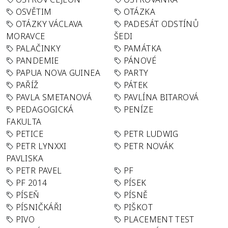
OSVĚTIM
OTÁZKA
OTÁZKY VÁCLAVA
PADESÁT ODSTÍNŮ
MORAVCE
ŠEDI
PALAČINKY
PAMÁTKA
PANDEMIE
PÁNOVÉ
PAPUA NOVA GUINEA
PARTY
PAŘÍŽ
PÁTEK
PAVLA SMETANOVÁ
PAVLÍNA BITAROVÁ
PEDAGOGICKÁ
PENÍZE
FAKULTA
PETICE
PETR LUDWIG
PETR LYNXXI
PETR NOVÁK
PAVLISKA
PETR PAVEL
PF
PF 2014
PÍSEK
PÍSEŇ
PÍSNĚ
PÍSNIČKÁŘI
PIŠKOT
PIVO
PLACEMENT TEST