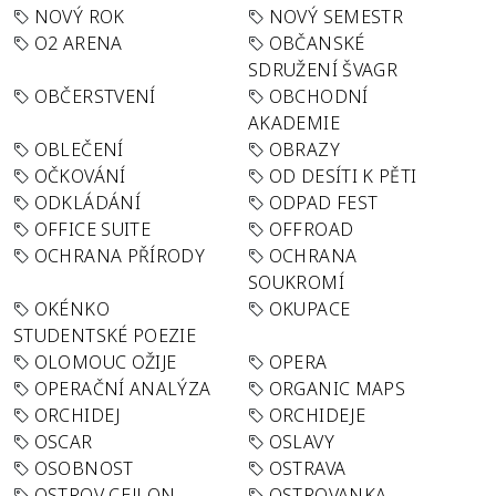
NOVÝ ROK
NOVÝ SEMESTR
O2 ARENA
OBČANSKÉ
SDRUŽENÍ ŠVAGR
OBČERSTVENÍ
OBCHODNÍ
AKADEMIE
OBLEČENÍ
OBRAZY
OČKOVÁNÍ
OD DESÍTI K PĚTI
ODKLÁDÁNÍ
ODPAD FEST
OFFICE SUITE
OFFROAD
OCHRANA PŘÍRODY
OCHRANA
SOUKROMÍ
OKÉNKO
OKUPACE
STUDENTSKÉ POEZIE
OLOMOUC OŽIJE
OPERA
OPERAČNÍ ANALÝZA
ORGANIC MAPS
ORCHIDEJ
ORCHIDEJE
OSCAR
OSLAVY
OSOBNOST
OSTRAVA
OSTROV CEJLON
OSTROVANKA