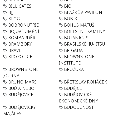
BILL GATES
BIO
BJJ
BLAŽKŮV PAVILON
BLOG
BOBÍK
BOBRONUTRIE
BOHUŠ MATUŠ
BOJOVÉ UMĚNÍ
BOLESTNÉ KAMENY
BOMBARDÉR
BOTANICUS
BRAMBORY
BRASILSKÉ JIU-JITSU
BRAVE
BRIGÁDA
BROKOLICE
BROWNSTONE
INSTITUTE
BROWNSTONE
BROŽURA
JOURNAL
BRUNO MARS
BŘETISLAV ROHÁČEK
BUĎ A NEBO
BUDĚJCE
BUDĚJOVICE
BUDĚJOVICKÉ
EKONOMICKÉ DNY
BUDĚJOVICKÝ
BUDOUCNOST
MAJÁLES