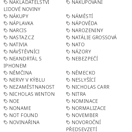
NAKLADATELSTVÍ
NAKUPOVÁNÍ
LIDOVÉ NOVINY
NÁKUPY
NÁMĚSTÍ
NÁPLAVKA
NÁPOVĚDA
NARCIS
NAROZENINY
NASTAZ.CZ
NATÁLIE GROSSOVÁ
NATIVIA
NATO
NÁVŠTĚVNÍCI
NÁZORY
NEANDRTÁL S
NEBEZPEČÍ
IPHONEM
NĚMČINA
NĚMECKO
NERVY V KÝBLU
NESLYŠÍCÍ
NEZAMĚSTNANOST
NICHOLAS CARR
NICHOLAS WINTON
NITRA
NOE
NOMINACE
NONAME
NORMALIZACE
NOT FOUND
NOVEMBER
NOVINAŘINA
NOVOROČNÍ
PŘEDSEVZETÍ