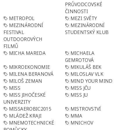
PRŮVODCOVSKÉ
ČINNOSTI
METROPOL
MEZI SVĚTY
MEZINÁRODNÍ
MEZINÁRODNÍ
FESTIVAL
STUDENTSKÝ KLUB
OUTDOOROVÝCH
FILMŮ
MICHA MAREDA
MICHAELA
GEMROTOVÁ
MIKROEKONOMIE
MIKULÁŠ BEK
MILENA BERANOVÁ
MILOSLAV VLK
MILOŠ ZEMAN
MIND YOUR MIND
MISS
MISS JČU
MISS JIHOČESKÉ
MISS JU
UNIVERZITY
MISSAEROBIC2015
MISTROVSTVÍ
MLÁDEŽ KRAJI
MMA
MNEMOTECHNICKÉ
MNICHOV
POMŮCKY