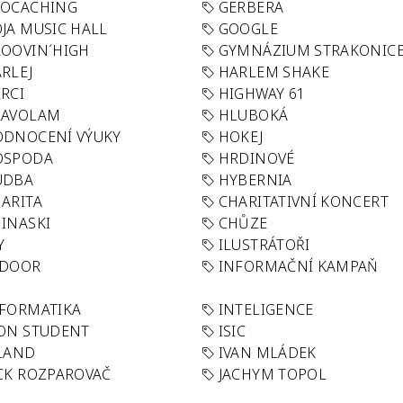
EOCACHING
GERBERA
JA MUSIC HALL
GOOGLE
OOVIN´HIGH
GYMNÁZIUM STRAKONIC
RLEJ
HARLEM SHAKE
RCI
HIGHWAY 61
LAVOLAM
HLUBOKÁ
ODNOCENÍ VÝUKY
HOKEJ
OSPODA
HRDINOVÉ
UDBA
HYBERNIA
ARITA
CHARITATIVNÍ KONCERT
INASKI
CHŮZE
Y
ILUSTRÁTOŘI
NDOOR
INFORMAČNÍ KAMPAŇ
FORMATIKA
INTELIGENCE
ON STUDENT
ISIC
LAND
IVAN MLÁDEK
CK ROZPAROVAČ
JACHYM TOPOL