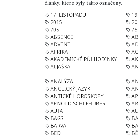
články, které byly takto označeny.
17. LISTOPADU
19
2015
20
70S
75
ABSENCE
AB
ADVENT
AD
AFRIKA
A
AKADEMICKÉ PŮLHODINKY
A
ALJAŠKA
AM
ANALÝZA
A
ANGLICKÝ JAZYK
AN
ANTICKÉ HOROSKOPY
AP
ARNOLD SCHLEHUBER
AR
AUTA
A
BAGS
BA
BARVA
BA
BED
B