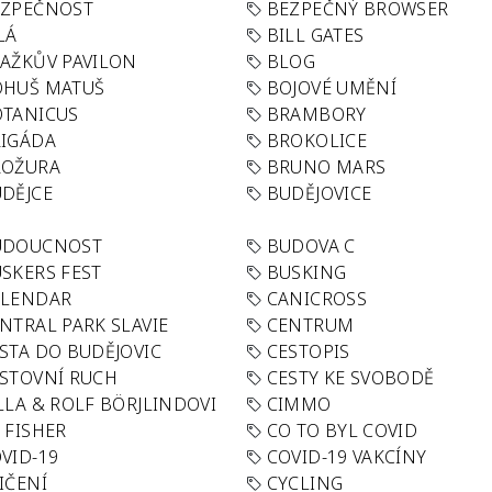
EZPEČNOST
BEZPEČNÝ BROWSER
LÁ
BILL GATES
AŽKŮV PAVILON
BLOG
OHUŠ MATUŠ
BOJOVÉ UMĚNÍ
TANICUS
BRAMBORY
IGÁDA
BROKOLICE
ROŽURA
BRUNO MARS
DĚJCE
BUDĚJOVICE
UDOUCNOST
BUDOVA C
SKERS FEST
BUSKING
ALENDAR
CANICROSS
NTRAL PARK SLAVIE
CENTRUM
STA DO BUDĚJOVIC
CESTOPIS
STOVNÍ RUCH
CESTY KE SVOBODĚ
LLA & ROLF BÖRJLINDOVI
CIMMO
 FISHER
CO TO BYL COVID
VID-19
COVID-19 VAKCÍNY
IČENÍ
CYCLING