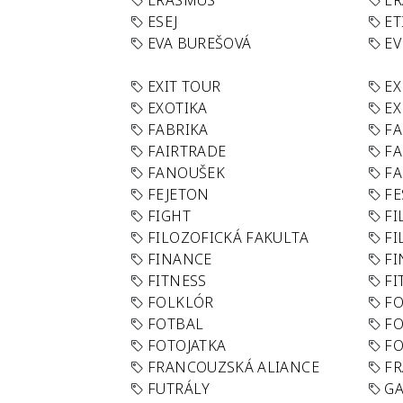
ERASMUS
E
ESEJ
ET
EVA BUREŠOVÁ
E
EXIT TOUR
EX
EXOTIKA
EX
FABRIKA
F
FAIRTRADE
F
FANOUŠEK
FA
FEJETON
FE
FIGHT
FI
FILOZOFICKÁ FAKULTA
FI
FINANCE
F
FITNESS
FI
FOLKLÓR
F
FOTBAL
FO
FOTOJATKA
F
FRANCOUZSKÁ ALIANCE
FR
FUTRÁLY
G