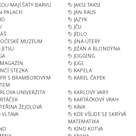
KOU MAJÍ ŠATY BARVU
JAKSI TAKSI
N PALACH
JAN RAUS
RO
JAZYK
U
JČU
DÁŠ
JÍDLO
HOČESKÉ MUZEUM
JINÁ ÚTERÝ
U-JITSU
JIŽAN A BLONDÝNA
GA
JOGGING
 MAGAZÍN
JUGI
NČÍ STEZKA
KAPELA
APR S BRAMBOROVÝM
KAREL ČAPEK
ÁTEM
RLOVA UNIVERZITA
KARLOVY VARY
RTÁČEK
KARTÁČKOVÝ VRAH
TEŘINA ŽEJDLOVÁ
KÁVA
 VLTAVA
KDE VŠUDE SE SKRÝVÁ
MATEMATIKA
INO
KINO KOTVA