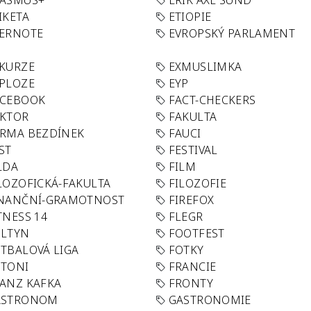
RASMUS+
ERIK AXL SUND
IKETA
ETIOPIE
VERNOTE
EVROPSKÝ PARLAMENT
KURZE
EXMUSLIMKA
PLOZE
EYP
ACEBOOK
FACT-CHECKERS
AKTOR
FAKULTA
RMA BEZDÍNEK
FAUCI
ST
FESTIVAL
LDA
FILM
LOZOFICKÁ-FAKULTA
FILOZOFIE
INANČNÍ-GRAMOTNOST
FIREFOX
TNESS 14
FLEGR
OLTYN
FOOTFEST
TBALOVÁ LIGA
FOTKY
OTONI
FRANCIE
ANZ KAFKA
FRONTY
ASTRONOM
GASTRONOMIE