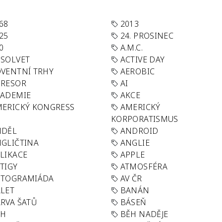
68
2013
25
24. PROSINEC
0
A.M.C.
SOLVET
ACTIVE DAY
VENTNÍ TRHY
AEROBIC
GRESOR
AI
KADEMIE
AKCE
ERICKÝ KONGRESS
AMERICKÝ
KORPORATISMUS
NDĚL
ANDROID
GLIČTINA
ANGLIE
LIKACE
APPLE
TIGY
ATMOSFÉRA
UTOGRAMIÁDA
AV ČR
LET
BANÁN
RVA ŠATŮ
BÁSEŇ
ĚH
BĚH NADĚJE