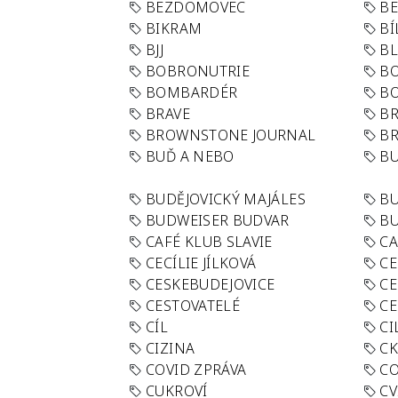
BEZDOMOVEC
B
BIKRAM
BÍ
BJJ
BL
BOBRONUTRIE
B
BOMBARDÉR
BO
BRAVE
BR
BROWNSTONE JOURNAL
B
BUĎ A NEBO
BU
BUDĚJOVICKÝ MAJÁLES
B
BUDWEISER BUDVAR
BU
CAFÉ KLUB SLAVIE
C
CECÍLIE JÍLKOVÁ
CE
CESKEBUDEJOVICE
CE
CESTOVATELÉ
CE
CÍL
CI
CIZINA
CK
COVID ZPRÁVA
CO
CUKROVÍ
CV