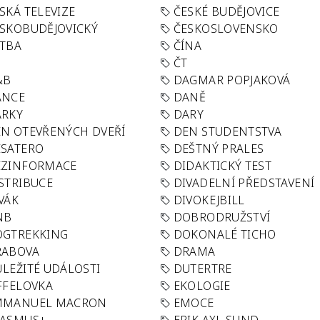
SKÁ TELEVIZE
ČESKÉ BUDĚJOVICE
SKOBUDĚJOVICKÝ
ČESKOSLOVENSKO
TBA
ČÍNA
R
ČT
&B
DAGMAR POPJAKOVÁ
ANCE
DANĚ
ÁRKY
DARY
N OTEVŘENÝCH DVEŘÍ
DEN STUDENTSTVA
SATERO
DEŠTNÝ PRALES
EZINFORMACE
DIDAKTICKÝ TEST
STRIBUCE
DIVADELNÍ PŘEDSTAVENÍ
VÁK
DIVOKEJBILL
NB
DOBRODRUŽSTVÍ
OGTREKKING
DOKONALÉ TICHO
RABOVA
DRAMA
LEŽITÉ UDÁLOSTI
DUTERTRE
FFELOVKA
EKOLOGIE
MMANUEL MACRON
EMOCE