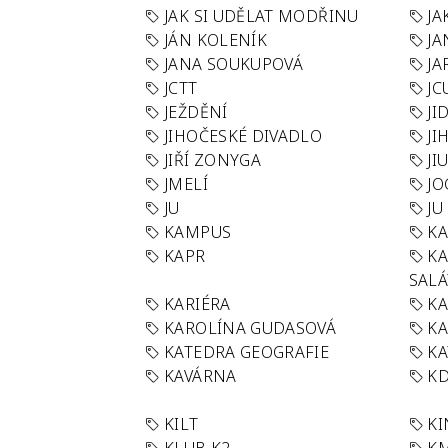
JAK SI UDĚLAT MODŘINU
JA
JÁN KOLENÍK
JA
JANA SOUKUPOVÁ
JA
JCTT
JC
JEŽDĚNÍ
JI
JIHOČESKÉ DIVADLO
JI
JIŘÍ ZONYGA
JI
JMELÍ
JO
JU
JU
KAMPUS
KA
KAPR
K
SAL
KARIÉRA
KA
KAROLÍNA GUDASOVÁ
KA
KATEDRA GEOGRAFIE
KA
KAVÁRNA
KD
KILT
K