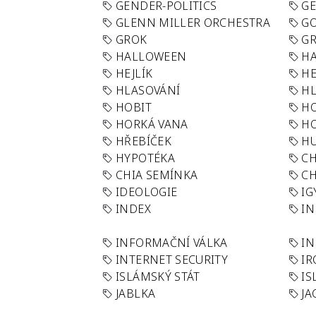
GENDER-POLITICS
G
GLENN MILLER ORCHESTRA
GO
GROK
GR
HALLOWEEN
HA
HEJLÍK
HE
HLASOVÁNÍ
H
HOBIT
H
HORKÁ VANA
H
HŘEBÍČEK
H
HYPOTÉKA
CH
CHIA SEMÍNKA
CH
IDEOLOGIE
IG
INDEX
I
INFORMAČNÍ VÁLKA
IN
INTERNET SECURITY
IR
ISLÁMSKÝ STÁT
IS
JABLKA
JA