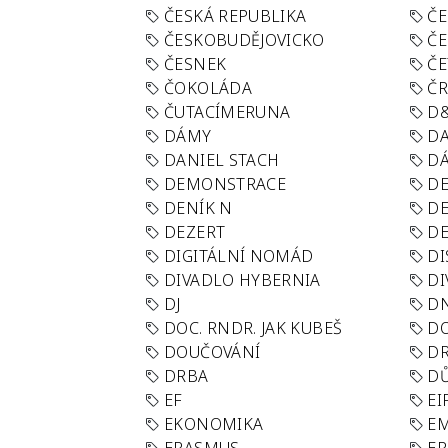
ČESKÁ REPUBLIKA
ČE
ČESKOBUDĚJOVICKO
ČE
ČESNEK
ČE
ČOKOLÁDA
Č
ČUTACÍMERUNA
D
DÁMY
D
DANIEL STACH
D
DEMONSTRACE
DE
DENÍK N
DE
DEZERT
D
DIGITÁLNÍ NOMÁD
DI
DIVADLO HYBERNIA
DI
DJ
D
DOC. RNDR. JAK KUBEŠ
D
DOUČOVÁNÍ
D
DRBA
DŮ
EF
EI
EKONOMIKA
E