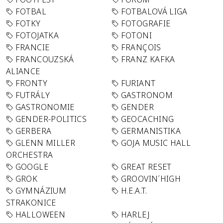
FOTBAL
FOTBALOVÁ LIGA
FOTKY
FOTOGRAFIE
FOTOJATKA
FOTONI
FRANCIE
FRANÇOIS
FRANCOUZSKÁ
FRANZ KAFKA
ALIANCE
FRONTY
FURIANT
FUTRÁLY
GASTRONOM
GASTRONOMIE
GENDER
GENDER-POLITICS
GEOCACHING
GERBERA
GERMANISTIKA
GLENN MILLER
GOJA MUSIC HALL
ORCHESTRA
GOOGLE
GREAT RESET
GROK
GROOVIN´HIGH
GYMNÁZIUM
H.E.A.T.
STRAKONICE
HALLOWEEN
HARLEJ