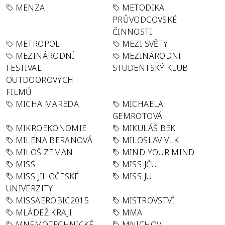
MENZA
METODIKA
PRŮVODCOVSKÉ
ČINNOSTI
METROPOL
MEZI SVĚTY
MEZINÁRODNÍ
MEZINÁRODNÍ
FESTIVAL
STUDENTSKÝ KLUB
OUTDOOROVÝCH
FILMŮ
MICHA MAREDA
MICHAELA
GEMROTOVÁ
MIKROEKONOMIE
MIKULÁŠ BEK
MILENA BERANOVÁ
MILOSLAV VLK
MILOŠ ZEMAN
MIND YOUR MIND
MISS
MISS JČU
MISS JIHOČESKÉ
MISS JU
UNIVERZITY
MISSAEROBIC2015
MISTROVSTVÍ
MLÁDEŽ KRAJI
MMA
MNEMOTECHNICKÉ
MNICHOV