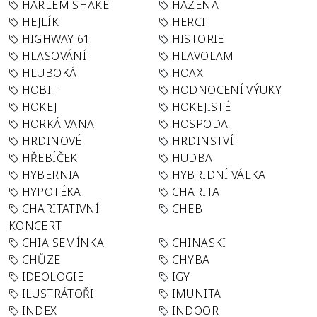
HARLEM SHAKE
HÁZENÁ
HEJLÍK
HERCI
HIGHWAY 61
HISTORIE
HLASOVÁNÍ
HLAVOLAM
HLUBOKÁ
HOAX
HOBIT
HODNOCENÍ VÝUKY
HOKEJ
HOKEJISTÉ
HORKÁ VANA
HOSPODA
HRDINOVÉ
HRDINSTVÍ
HŘEBÍČEK
HUDBA
HYBERNIA
HYBRIDNÍ VÁLKA
HYPOTÉKA
CHARITA
CHARITATIVNÍ
CHEB
KONCERT
CHIA SEMÍNKA
CHINASKI
CHŮZE
CHYBA
IDEOLOGIE
IGY
ILUSTRÁTOŘI
IMUNITA
INDEX
INDOOR