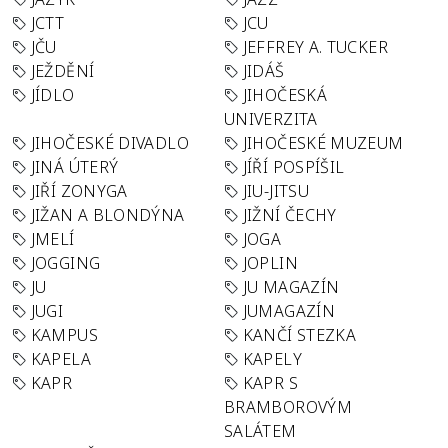
JCTT
JCU
JČU
JEFFREY A. TUCKER
JEŽDĚNÍ
JIDÁŠ
JÍDLO
JIHOČESKÁ
UNIVERZITA
JIHOČESKÉ DIVADLO
JIHOČESKÉ MUZEUM
JINÁ ÚTERÝ
JÍŘÍ POSPÍŠIL
JIŘÍ ZONYGA
JIU-JITSU
JIŽAN A BLONDÝNA
JIŽNÍ ČECHY
JMELÍ
JOGA
JOGGING
JOPLIN
JU
JU MAGAZÍN
JUGI
JUMAGAZÍN
KAMPUS
KANČÍ STEZKA
KAPELA
KAPELY
KAPR
KAPR S
BRAMBOROVÝM
SALÁTEM