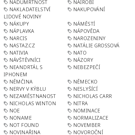
NADÚMRTNOST
NAIROBI
NAKLADATELSTVÍ
NAKUPOVÁNÍ
LIDOVÉ NOVINY
NÁKUPY
NÁMĚSTÍ
NÁPLAVKA
NÁPOVĚDA
NARCIS
NAROZENINY
NASTAZ.CZ
NATÁLIE GROSSOVÁ
NATIVIA
NATO
NÁVŠTĚVNÍCI
NÁZORY
NEANDRTÁL S
NEBEZPEČÍ
IPHONEM
NĚMČINA
NĚMECKO
NERVY V KÝBLU
NESLYŠÍCÍ
NEZAMĚSTNANOST
NICHOLAS CARR
NICHOLAS WINTON
NITRA
NOE
NOMINACE
NONAME
NORMALIZACE
NOT FOUND
NOVEMBER
NOVINAŘINA
NOVOROČNÍ