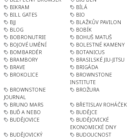
BIKRAM
BÍLÁ
BILL GATES
BIO
BJJ
BLAŽKŮV PAVILON
BLOG
BOBÍK
BOBRONUTRIE
BOHUŠ MATUŠ
BOJOVÉ UMĚNÍ
BOLESTNÉ KAMENY
BOMBARDÉR
BOTANICUS
BRAMBORY
BRASILSKÉ JIU-JITSU
BRAVE
BRIGÁDA
BROKOLICE
BROWNSTONE
INSTITUTE
BROWNSTONE
BROŽURA
JOURNAL
BRUNO MARS
BŘETISLAV ROHÁČEK
BUĎ A NEBO
BUDĚJCE
BUDĚJOVICE
BUDĚJOVICKÉ
EKONOMICKÉ DNY
BUDĚJOVICKÝ
BUDOUCNOST