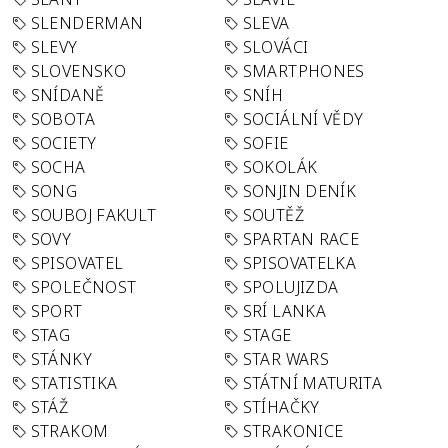
SLENDERMAN
SLEVA
SLEVY
SLOVÁCI
SLOVENSKO
SMARTPHONES
SNÍDANĚ
SNÍH
SOBOTA
SOCIÁLNÍ VĚDY
SOCIETY
SOFIE
SOCHA
SOKOLÁK
SONG
SONJIN DENÍK
SOUBOJ FAKULT
SOUTĚŽ
SOVY
SPARTAN RACE
SPISOVATEL
SPISOVATELKA
SPOLEČNOST
SPOLUJIZDA
SPORT
SRÍ LANKA
STAG
STAGE
STÁNKY
STAR WARS
STATISTIKA
STÁTNÍ MATURITA
STÁŽ
STÍHAČKY
STRAKOM
STRAKONICE