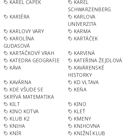
KAREL ČAPEK
KAREL
SCHWARZENBERG
KARIÉRA
KARLOVA
UNIVERZITA
KARLOVY VARY
KARMA
KAROLÍNA
KARTÁČEK
GUDASOVÁ
KARTÁČKOVÝ VRAH
KARVINÁ
KATEDRA GEOGRAFIE
KATEŘINA ŽEJDLOVÁ
KÁVA
KAVÁRENSKÉ
HISTORKY
KAVÁRNA
KD VLTAVA
KDE VŠUDE SE
KEŇA
SKRÝVÁ MATEMATIKA
KILT
KINO
KINO KOTVA
KLEŤ
KLUB K2
KMENY
KNIHA
KNIHOVNA
KNÍR
KNIŽNÍ KLUB