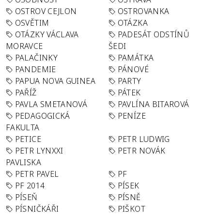
OSTROV CEJLON
OSTROVANKA
OSVĚTIM
OTÁZKA
OTÁZKY VÁCLAVA
PADESÁT ODSTÍNŮ
MORAVCE
ŠEDI
PALAČINKY
PAMÁTKA
PANDEMIE
PÁNOVÉ
PAPUA NOVA GUINEA
PARTY
PAŘÍŽ
PÁTEK
PAVLA SMETANOVÁ
PAVLÍNA BITAROVÁ
PEDAGOGICKÁ
PENÍZE
FAKULTA
PETICE
PETR LUDWIG
PETR LYNXXI
PETR NOVÁK
PAVLISKA
PETR PAVEL
PF
PF 2014
PÍSEK
PÍSEŇ
PÍSNĚ
PÍSNIČKÁŘI
PIŠKOT