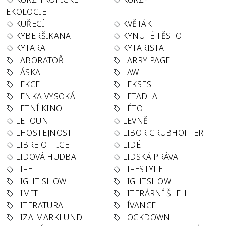
EKOLOGIE
KUŘECÍ
KVĚTÁK
KYBERŠIKANA
KYNUTÉ TĚSTO
KYTARA
KYTARISTA
LABORATOŘ
LARRY PAGE
LÁSKA
LAW
LEKCE
LEKSES
LENKA VYSOKÁ
LETADLA
LETNÍ KINO
LÉTO
LETOUN
LEVNĚ
LHOSTEJNOST
LIBOR GRUBHOFFER
LIBRE OFFICE
LIDÉ
LIDOVÁ HUDBA
LIDSKÁ PRÁVA
LIFE
LIFESTYLE
LIGHT SHOW
LIGHTSHOW
LIMIT
LITERÁRNÍ ŠLEH
LITERATURA
LÍVANCE
LIZA MARKLUND
LOCKDOWN