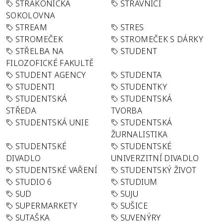
STRAKONICKÁ
STRÁVNÍCI
SOKOLOVNA
STREAM
STRES
STROMEČEK
STROMEČEK S DÁRKY
STŘELBA NA
STUDENT
FILOZOFICKÉ FAKULTĚ
STUDENT AGENCY
STUDENTA
STUDENTI
STUDENTKY
STUDENTSKÁ
STUDENTSKÁ
STŘEDA
TVORBA
STUDENTSKÁ UNIE
STUDENTSKÁ
ŽURNALISTIKA
STUDENTSKÉ
STUDENTSKÉ
DIVADLO
UNIVERZITNÍ DIVADLO
STUDENTSKÉ VAŘENÍ
STUDENTSKÝ ŽIVOT
STUDIO 6
STUDIUM
SUD
SUJU
SUPERMARKETY
SUŠICE
SUTAŠKA
SUVENÝRY