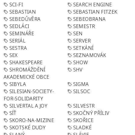
SCI-FI
SEARCH ENGINE
SEBASTIAN
SEBASTIAN FITZEK
SEBEDŮVĚRA
SEBEOBRANA
SEDLÁCI
SEMESTR
SEMINÁŘE
SEN
SERIÁL
SERVER
SESTRA
SETKÁNÍ
SEX
SEZNAMOVÁK
SHAKESPEARE
SHOW
SHROMÁŽDĚNÍ
SHV
AKADEMICKÉ OBCE
SIBYLA
SIGMA
SILESIAN-SOCIETY-
SILSOC
FOR-SOLIDARITY
SILVERTAL A JOY
SILVESTR
SÍŤ
SKOČNÝ PŘÍLIV
SKORO-NA-MIZINE
SKOŘICE
SKOTSKÉ DUDY
SLADKÉ
SLANÝ
SLÁVIE