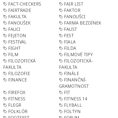
FACT-CHECKERS
FAIR LIST
FAIRTRADE
FAKTOR
FAKULTA
FANOUŠCI
FANOUŠEK
FARMA BEZDÍNEK
FAUCI
FAUST
FEJETON
FEST
FESTIVAL
FIALA
FIGHT
FILDA
FILM
FILMOVÉ TIPY
FILOZOFICKÁ
FILOZOFICKÁ-
FAKULTA
FAKULTA
FILOZOFIE
FINÁLE
FINANCE
FINANČNÍ-
GRAMOTNOST
FIREFOX
FIT
FITNESS
FITNESS 14
FLEGR
FLYBALL
FOLKLÓR
FOLTYN
FOOTFEST
FORUM