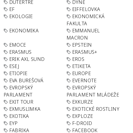
DUTERTRE
DÝNĚ
EF
EIFFELOVKA
EKOLOGIE
EKONOMICKÁ
FAKULTA
EKONOMIKA
EMMANUEL
MACRON
EMOCE
EPSTEIN
ERASMUS
ERASMUS+
ERIK AXL SUND
EROS
ESEJ
ETIKETA
ETIOPIE
EUROPE
EVA BUREŠOVÁ
EVERNOTE
EVROPSKÝ
EVROPSKÝ
PARLAMENT
PARLAMENT MLÁDEŽE
EXIT TOUR
EXKURZE
EXMUSLIMKA
EXOTICKÉ ROSTLINY
EXOTIKA
EXPLOZE
EYP
F-DROID
FABRIKA
FACEBOOK