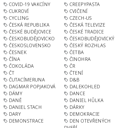
COVID-19 VAKCÍNY
CREEPYPASTA
CUKROVÍ
CVIČENÍ
CYCLING
CZECH-US
ČESKÁ REPUBLIKA
ČESKÁ TELEVIZE
ČESKÉ BUDĚJOVICE
ČESKÉ TRADICE
ČESKOBUDĚJOVICKO
ČESKOBUDĚJOVICKÝ
ČESKOSLOVENSKO
ČESKÝ ROZHLAS
ČESNEK
ČETBA
ČÍNA
ČINOHRA
ČOKOLÁDA
ČR
ČT
ČTENÍ
ČUTACÍMERUNA
D&B
DAGMAR POPJAKOVÁ
DALEKOHLED
DÁMY
DANCE
DANĚ
DANIEL HŮLKA
DANIEL STACH
DÁRKY
DARY
DEMOKRACIE
DEMONSTRACE
DEN OTEVŘENÝCH
DVEŘÍ