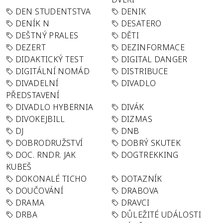
DEN STUDENTSTVA
DENIK
DENÍK N
DESATERO
DEŠTNÝ PRALES
DĚTI
DEZERT
DEZINFORMACE
DIDAKTICKÝ TEST
DIGITAL DANGER
DIGITÁLNÍ NOMÁD
DISTRIBUCE
DIVADELNÍ
DIVADLO
PŘEDSTAVENÍ
DIVADLO HYBERNIA
DIVÁK
DIVOKEJBILL
DIZMAS
DJ
DNB
DOBRODRUŽSTVÍ
DOBRÝ SKUTEK
DOC. RNDR. JAK
DOGTREKKING
KUBEŠ
DOKONALÉ TICHO
DOTAZNÍK
DOUČOVÁNÍ
DRABOVA
DRAMA
DRAVCI
DRBA
DŮLEŽITÉ UDÁLOSTI