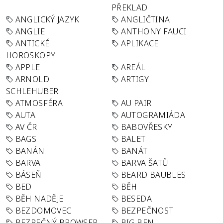
PŘEKLAD
ANGLICKÝ JAZYK
ANGLIČTINA
ANGLIE
ANTHONY FAUCI
ANTICKÉ
APLIKACE
HOROSKOPY
APPLE
AREÁL
ARNOLD
ARTIGY
SCHLEHUBER
ATMOSFÉRA
AU PAIR
AUTA
AUTOGRAMIÁDA
AV ČR
BABOVŘESKY
BAGS
BALET
BANÁN
BANÁT
BARVA
BARVA ŠATŮ
BÁSEŇ
BEARD BAUBLES
BED
BĚH
BĚH NADĚJE
BESEDA
BEZDOMOVEC
BEZPEČNOST
BEZPEČNÝ BROWSER
BIG BEN