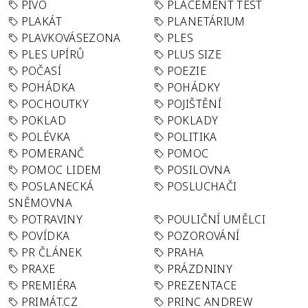
PIVO
PLACEMENT TEST
PLAKÁT
PLANETÁRIUM
PLAVKOVÁSEZONA
PLES
PLES UPÍRŮ
PLUS SIZE
POČASÍ
POEZIE
POHÁDKA
POHÁDKY
POCHOUTKY
POJIŠTĚNÍ
POKLAD
POKLADY
POLÉVKA
POLITIKA
POMERANČ
POMOC
POMOC LIDEM
POSILOVNA
POSLANECKÁ
POSLUCHAČI
SNĚMOVNA
POTRAVINY
POULIČNÍ UMĚLCI
POVÍDKA
POZOROVÁNÍ
PR ČLÁNEK
PRAHA
PRAXE
PRÁZDNINY
PREMIÉRA
PREZENTACE
PRIMÁT.CZ
PRINC ANDREW