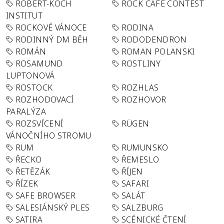
ROBERT-KOCH
ROCK CAFÉ CONTEST
INSTITUT
ROCKOVÉ VÁNOCE
RODINA
RODINNÝ DM BĚH
RODODENDRON
ROMÁN
ROMAN POLANSKI
ROSAMUND
ROSTLINY
LUPTONOVÁ
ROSTOCK
ROZHLAS
ROZHODOVACÍ
ROZHOVOR
PARALÝZA
ROZSVÍCENÍ
RÜGEN
VÁNOČNÍHO STROMU
RUM
RUMUNSKO
ŘECKO
ŘEMESLO
ŘETĚZÁK
ŘÍJEN
ŘÍZEK
SAFARI
SAFE BROWSER
SALÁT
SALESIÁNSKÝ PLES
SALZBURG
SATIRA
SCÉNICKÉ ČTENÍ