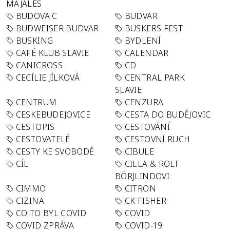
MAJÁLES
BUDOVA C
BUDVAR
BUDWEISER BUDVAR
BUSKERS FEST
BUSKING
BYDLENÍ
CAFÉ KLUB SLAVIE
CALENDAR
CANICROSS
CD
CECÍLIE JÍLKOVÁ
CENTRAL PARK
SLAVIE
CENTRUM
CENZURA
CESKEBUDEJOVICE
CESTA DO BUDĚJOVIC
CESTOPIS
CESTOVÁNÍ
CESTOVATELÉ
CESTOVNÍ RUCH
CESTY KE SVOBODĚ
CIBULE
CÍL
CILLA & ROLF
BÖRJLINDOVI
CIMMO
CITRON
CIZINA
CK FISHER
CO TO BYL COVID
COVID
COVID ZPRÁVA
COVID-19