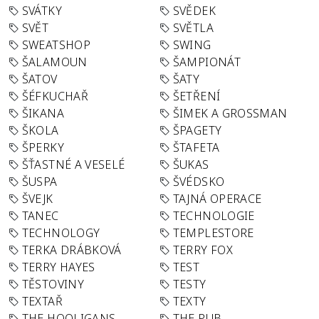
SVÁTKY
SVĚDEK
SVĚT
SVĚTLA
SWEATSHOP
SWING
ŠALAMOUN
ŠAMPIONÁT
ŠATOV
ŠATY
ŠÉFKUCHAŘ
ŠETŘENÍ
ŠIKANA
ŠIMEK A GROSSMAN
ŠKOLA
ŠPAGETY
ŠPERKY
ŠTAFETA
ŠŤASTNÉ A VESELÉ
ŠUKAS
ŠUSPA
ŠVÉDSKO
ŠVEJK
TAJNÁ OPERACE
TANEC
TECHNOLOGIE
TECHNOLOGY
TEMPLESTORE
TERKA DRÁBKOVÁ
TERRY FOX
TERRY HAYES
TEST
TĚSTOVINY
TESTY
TEXTAŘ
TEXTY
THE HOOLIGANS
THE PUB