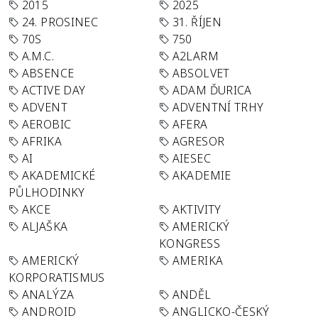
2015
2025
24. PROSINEC
31. ŘÍJEN
70S
750
A.M.C.
A2LARM
ABSENCE
ABSOLVET
ACTIVE DAY
ADAM ĎURICA
ADVENT
ADVENTNÍ TRHY
AEROBIC
AFERA
AFRIKA
AGRESOR
AI
AIESEC
AKADEMICKÉ
AKADEMIE
PŮLHODINKY
AKCE
AKTIVITY
ALJAŠKA
AMERICKÝ
KONGRESS
AMERICKÝ
AMERIKA
KORPORATISMUS
ANALÝZA
ANDĚL
ANDROID
ANGLICKO-ČESKÝ