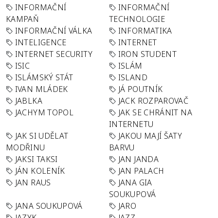
INFORMAČNÍ
INFORMAČNÍ
KAMPAŇ
TECHNOLOGIE
INFORMAČNÍ VÁLKA
INFORMATIKA
INTELIGENCE
INTERNET
INTERNET SECURITY
IRON STUDENT
ISIC
ISLÁM
ISLÁMSKÝ STÁT
ISLAND
IVAN MLÁDEK
JÁ POUTNÍK
JABLKA
JACK ROZPAROVAČ
JACHYM TOPOL
JAK SE CHRÁNIT NA
INTERNETU
JAK SI UDĚLAT
JAKOU MAJÍ ŠATY
MODŘINU
BARVU
JAKSI TAKSI
JAN JANDA
JÁN KOLENÍK
JAN PALACH
JAN RAUS
JANA GIA
SOUKUPOVÁ
JANA SOUKUPOVÁ
JARO
JAZYK
JAZZ