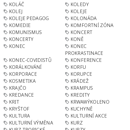
KOLÁČ
KOLEDY
KOLEJ
KOLEJE
KOLEJE PEDAGOG
KOLONÁDA
KOMEDIE
KOMFORTNÍ ZÓNA
KOMUNISMUS
KONCERT
KONCERTY
KONĚ
KONEC
KONEC
PROKRASTINACE
KONEC-COVIDISTŮ
KONFERENCE
KORÁLKOVÁNÍ
KORFU
KORPORACE
KORUPCE
KOSMETIKA
KRÁDEŽ
KRAJČO
KRAMPUS
KREDANCE
KREDITY
KRIT
KRWAWÝKOLENO
KRYŠTOF
KUCHYNĚ
KULTURA
KULTURNÍ AKCE
KULTURNÍ VÝMĚNA
KURZ
KURZ TROPICKÉ
KURZY