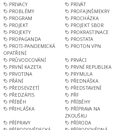
PRIVACY
PRIVÁT
PROBLÉMY
PROFAJNŠMEKRY
PROGRAM
PROCHÁZKA
PROJEKT
PROJEKT SBOR
PROJEKTY
PROKRASTINACE
PROPAGANDA
PROSTATA
PROTI-PANDEMICKÁ
PROTON VPN
OPATŘENÍ
PRŮVODCOVÁNÍ
PRVÁCI
PRVNÍ KAZETA
PRVNÍ REPUBLIKA
PRVOTINA
PRYMULA
PŘÁNÍ
PŘEDNÁŠKA
PŘEDSEVZETÍ
PŘEDSTAVENÍ
PŘEDZÁPIS
PŘF
PŘÍBĚH
PŘÍBĚHY
PŘIHLÁŠKA
PŘÍPRAVA NA
ZKOUŠKU
PŘÍPRAVY
PŘÍRODA
PŘÍRODOVĚDECKÁ
PŘÍRODOVĚDNÁ