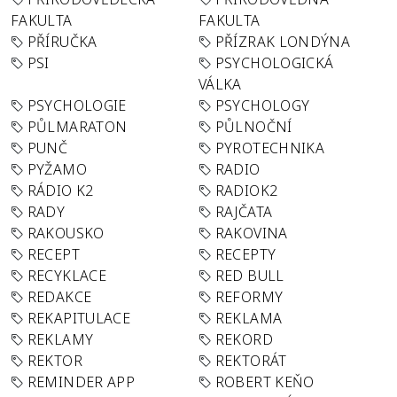
FAKULTA
FAKULTA
PŘÍRUČKA
PŘÍZRAK LONDÝNA
PSI
PSYCHOLOGICKÁ
VÁLKA
PSYCHOLOGIE
PSYCHOLOGY
PŮLMARATON
PŮLNOČNÍ
PUNČ
PYROTECHNIKA
PYŽAMO
RADIO
RÁDIO K2
RADIOK2
RADY
RAJČATA
RAKOUSKO
RAKOVINA
RECEPT
RECEPTY
RECYKLACE
RED BULL
REDAKCE
REFORMY
REKAPITULACE
REKLAMA
REKLAMY
REKORD
REKTOR
REKTORÁT
REMINDER APP
ROBERT KEŇO