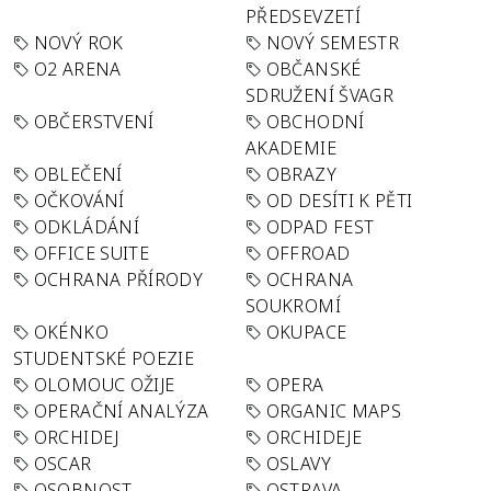
PŘEDSEVZETÍ
NOVÝ ROK
NOVÝ SEMESTR
O2 ARENA
OBČANSKÉ
SDRUŽENÍ ŠVAGR
OBČERSTVENÍ
OBCHODNÍ
AKADEMIE
OBLEČENÍ
OBRAZY
OČKOVÁNÍ
OD DESÍTI K PĚTI
ODKLÁDÁNÍ
ODPAD FEST
OFFICE SUITE
OFFROAD
OCHRANA PŘÍRODY
OCHRANA
SOUKROMÍ
OKÉNKO
OKUPACE
STUDENTSKÉ POEZIE
OLOMOUC OŽIJE
OPERA
OPERAČNÍ ANALÝZA
ORGANIC MAPS
ORCHIDEJ
ORCHIDEJE
OSCAR
OSLAVY
OSOBNOST
OSTRAVA