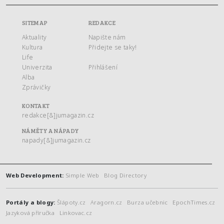
SITEMAP
REDAKCE
Aktuality
Napište nám
Kultura
Přidejte se taky!
Life
Univerzita
Přihlášení
Alba
Zprávičky
KONTAKT
redakce[&]jumagazin.cz
NÁMĚTY A NÁPADY
napady[&]jumagazin.cz
Web Development:
Simple Web
Blog Directory
Portály a blogy:
Šlápoty.cz
Aragorn.cz
Burza učebnic
EpochTimes.cz
Jazyková příručka
Linkovac.cz