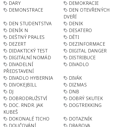
DARY
DEMOKRACIE
DEMONSTRACE
DEN OTEVŘENÝCH
DVEŘÍ
DEN STUDENTSTVA
DENIK
DENÍK N
DESATERO
DEŠTNÝ PRALES
DĚTI
DEZERT
DEZINFORMACE
DIDAKTICKÝ TEST
DIGITAL DANGER
DIGITÁLNÍ NOMÁD
DISTRIBUCE
DIVADELNÍ
DIVADLO
PŘEDSTAVENÍ
DIVADLO HYBERNIA
DIVÁK
DIVOKEJBILL
DIZMAS
DJ
DNB
DOBRODRUŽSTVÍ
DOBRÝ SKUTEK
DOC. RNDR. JAK
DOGTREKKING
KUBEŠ
DOKONALÉ TICHO
DOTAZNÍK
DOUČOVÁNÍ
DRABOVA