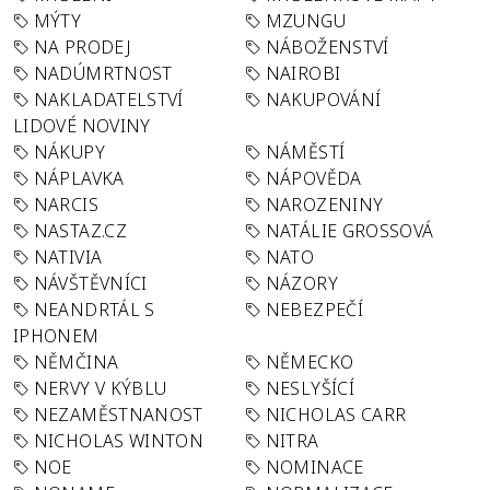
MÝTY
MZUNGU
NA PRODEJ
NÁBOŽENSTVÍ
NADÚMRTNOST
NAIROBI
NAKLADATELSTVÍ
NAKUPOVÁNÍ
LIDOVÉ NOVINY
NÁKUPY
NÁMĚSTÍ
NÁPLAVKA
NÁPOVĚDA
NARCIS
NAROZENINY
NASTAZ.CZ
NATÁLIE GROSSOVÁ
NATIVIA
NATO
NÁVŠTĚVNÍCI
NÁZORY
NEANDRTÁL S
NEBEZPEČÍ
IPHONEM
NĚMČINA
NĚMECKO
NERVY V KÝBLU
NESLYŠÍCÍ
NEZAMĚSTNANOST
NICHOLAS CARR
NICHOLAS WINTON
NITRA
NOE
NOMINACE