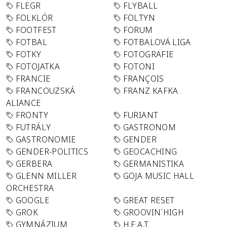
FLEGR
FLYBALL
FOLKLÓR
FOLTYN
FOOTFEST
FORUM
FOTBAL
FOTBALOVÁ LIGA
FOTKY
FOTOGRAFIE
FOTOJATKA
FOTONI
FRANCIE
FRANÇOIS
FRANCOUZSKÁ
FRANZ KAFKA
ALIANCE
FRONTY
FURIANT
FUTRÁLY
GASTRONOM
GASTRONOMIE
GENDER
GENDER-POLITICS
GEOCACHING
GERBERA
GERMANISTIKA
GLENN MILLER
GOJA MUSIC HALL
ORCHESTRA
GOOGLE
GREAT RESET
GROK
GROOVIN´HIGH
GYMNÁZIUM
H.E.A.T.