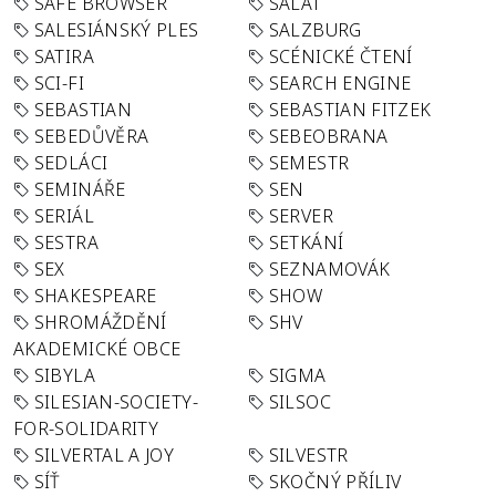
SAFE BROWSER
SALÁT
SALESIÁNSKÝ PLES
SALZBURG
SATIRA
SCÉNICKÉ ČTENÍ
SCI-FI
SEARCH ENGINE
SEBASTIAN
SEBASTIAN FITZEK
SEBEDŮVĚRA
SEBEOBRANA
SEDLÁCI
SEMESTR
SEMINÁŘE
SEN
SERIÁL
SERVER
SESTRA
SETKÁNÍ
SEX
SEZNAMOVÁK
SHAKESPEARE
SHOW
SHROMÁŽDĚNÍ
SHV
AKADEMICKÉ OBCE
SIBYLA
SIGMA
SILESIAN-SOCIETY-
SILSOC
FOR-SOLIDARITY
SILVERTAL A JOY
SILVESTR
SÍŤ
SKOČNÝ PŘÍLIV