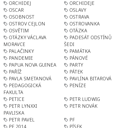
ORCHIDEJ
ORCHIDEJE
OSCAR
OSLAVY
OSOBNOST
OSTRAVA
OSTROV CEJLON
OSTROVANKA
OSVĚTIM
OTÁZKA
OTÁZKY VÁCLAVA
PADESÁT ODSTÍNŮ
MORAVCE
ŠEDI
PALAČINKY
PAMÁTKA
PANDEMIE
PÁNOVÉ
PAPUA NOVA GUINEA
PARTY
PAŘÍŽ
PÁTEK
PAVLA SMETANOVÁ
PAVLÍNA BITAROVÁ
PEDAGOGICKÁ
PENÍZE
FAKULTA
PETICE
PETR LUDWIG
PETR LYNXXI
PETR NOVÁK
PAVLISKA
PETR PAVEL
PF
PF 2014
PÍSEK