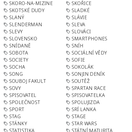
SKORO-NA-MIZINE
SKOŘICE
SKOTSKÉ DUDY
SLADKÉ
SLANÝ
SLÁVIE
SLENDERMAN
SLEVA
SLEVY
SLOVÁCI
SLOVENSKO
SMARTPHONES
SNÍDANĚ
SNÍH
SOBOTA
SOCIÁLNÍ VĚDY
SOCIETY
SOFIE
SOCHA
SOKOLÁK
SONG
SONJIN DENÍK
SOUBOJ FAKULT
SOUTĚŽ
SOVY
SPARTAN RACE
SPISOVATEL
SPISOVATELKA
SPOLEČNOST
SPOLUJIZDA
SPORT
SRÍ LANKA
STAG
STAGE
STÁNKY
STAR WARS
STATISTIKA
STÁTNÍ MATURITA