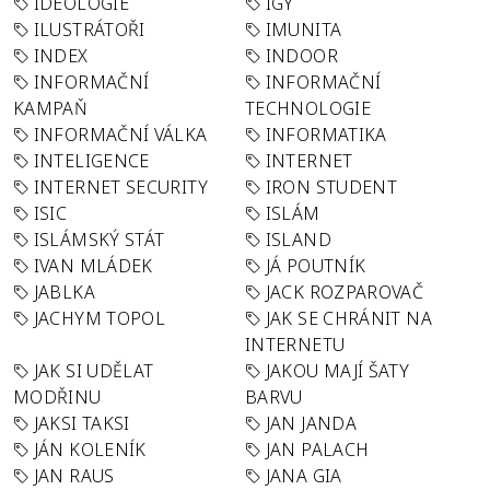
IDEOLOGIE
IGY
ILUSTRÁTOŘI
IMUNITA
INDEX
INDOOR
INFORMAČNÍ
INFORMAČNÍ
KAMPAŇ
TECHNOLOGIE
INFORMAČNÍ VÁLKA
INFORMATIKA
INTELIGENCE
INTERNET
INTERNET SECURITY
IRON STUDENT
ISIC
ISLÁM
ISLÁMSKÝ STÁT
ISLAND
IVAN MLÁDEK
JÁ POUTNÍK
JABLKA
JACK ROZPAROVAČ
JACHYM TOPOL
JAK SE CHRÁNIT NA
INTERNETU
JAK SI UDĚLAT
JAKOU MAJÍ ŠATY
MODŘINU
BARVU
JAKSI TAKSI
JAN JANDA
JÁN KOLENÍK
JAN PALACH
JAN RAUS
JANA GIA