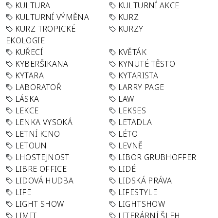
KULTURA
KULTURNÍ AKCE
KULTURNÍ VÝMĚNA
KURZ
KURZ TROPICKÉ
KURZY
EKOLOGIE
KUŘECÍ
KVĚTÁK
KYBERŠIKANA
KYNUTÉ TĚSTO
KYTARA
KYTARISTA
LABORATOŘ
LARRY PAGE
LÁSKA
LAW
LEKCE
LEKSES
LENKA VYSOKÁ
LETADLA
LETNÍ KINO
LÉTO
LETOUN
LEVNĚ
LHOSTEJNOST
LIBOR GRUBHOFFER
LIBRE OFFICE
LIDÉ
LIDOVÁ HUDBA
LIDSKÁ PRÁVA
LIFE
LIFESTYLE
LIGHT SHOW
LIGHTSHOW
LIMIT
LITERÁRNÍ ŠLEH