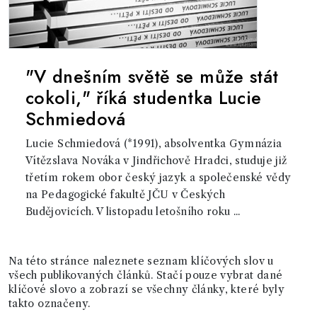
"V dnešním světě se může stát
cokoli," říká studentka Lucie
Schmiedová
Lucie Schmiedová (*1991), absolventka Gymnázia
Vítězslava Nováka v Jindřichově Hradci, studuje již
třetím rokem obor český jazyk a společenské vědy
na Pedagogické fakultě JČU v Českých
Budějovicích. V listopadu letošního roku ...
Na této stránce naleznete seznam klíčových slov u
všech publikovaných článků. Stačí pouze vybrat dané
klíčové slovo a zobrazí se všechny články, které byly
takto označeny.