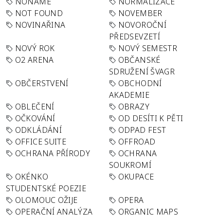
NONAME
NORMALIZACE
NOT FOUND
NOVEMBER
NOVINAŘINA
NOVOROČNÍ
PŘEDSEVZETÍ
NOVÝ ROK
NOVÝ SEMESTR
O2 ARENA
OBČANSKÉ
SDRUŽENÍ ŠVAGR
OBČERSTVENÍ
OBCHODNÍ
AKADEMIE
OBLEČENÍ
OBRAZY
OČKOVÁNÍ
OD DESÍTI K PĚTI
ODKLÁDÁNÍ
ODPAD FEST
OFFICE SUITE
OFFROAD
OCHRANA PŘÍRODY
OCHRANA
SOUKROMÍ
OKÉNKO
OKUPACE
STUDENTSKÉ POEZIE
OLOMOUC OŽIJE
OPERA
OPERAČNÍ ANALÝZA
ORGANIC MAPS