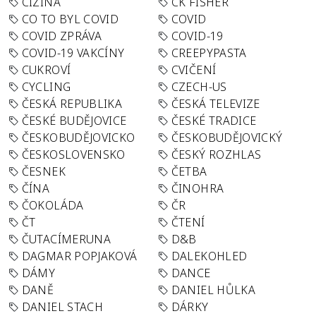
CIZINA
CK FISHER
CO TO BYL COVID
COVID
COVID ZPRÁVA
COVID-19
COVID-19 VAKCÍNY
CREEPYPASTA
CUKROVÍ
CVIČENÍ
CYCLING
CZECH-US
ČESKÁ REPUBLIKA
ČESKÁ TELEVIZE
ČESKÉ BUDĚJOVICE
ČESKÉ TRADICE
ČESKOBUDĚJOVICKO
ČESKOBUDĚJOVICKÝ
ČESKOSLOVENSKO
ČESKÝ ROZHLAS
ČESNEK
ČETBA
ČÍNA
ČINOHRA
ČOKOLÁDA
ČR
ČT
ČTENÍ
ČUTACÍMERUNA
D&B
DAGMAR POPJAKOVÁ
DALEKOHLED
DÁMY
DANCE
DANĚ
DANIEL HŮLKA
DANIEL STACH
DÁRKY