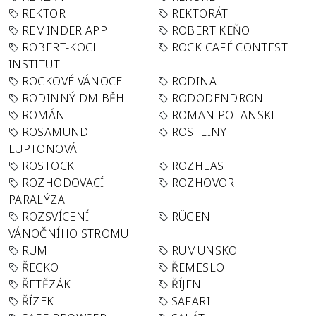
REKTOR
REKTORÁT
REMINDER APP
ROBERT KEŇO
ROBERT-KOCH
ROCK CAFÉ CONTEST
INSTITUT
ROCKOVÉ VÁNOCE
RODINA
RODINNÝ DM BĚH
RODODENDRON
ROMÁN
ROMAN POLANSKI
ROSAMUND
ROSTLINY
LUPTONOVÁ
ROSTOCK
ROZHLAS
ROZHODOVACÍ
ROZHOVOR
PARALÝZA
ROZSVÍCENÍ
RÜGEN
VÁNOČNÍHO STROMU
RUM
RUMUNSKO
ŘECKO
ŘEMESLO
ŘETĚZÁK
ŘÍJEN
ŘÍZEK
SAFARI