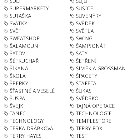
SUD
SUJU
SUPERMARKETY
SUŠICE
SUTAŠKA
SUVENÝRY
SVÁTKY
SVĚDEK
SVĚT
SVĚTLA
SWEATSHOP
SWING
ŠALAMOUN
ŠAMPIONÁT
ŠATOV
ŠATY
ŠÉFKUCHAŘ
ŠETŘENÍ
ŠIKANA
ŠIMEK A GROSSMAN
ŠKOLA
ŠPAGETY
ŠPERKY
ŠTAFETA
ŠŤASTNÉ A VESELÉ
ŠUKAS
ŠUSPA
ŠVÉDSKO
ŠVEJK
TAJNÁ OPERACE
TANEC
TECHNOLOGIE
TECHNOLOGY
TEMPLESTORE
TERKA DRÁBKOVÁ
TERRY FOX
TERRY HAYES
TEST