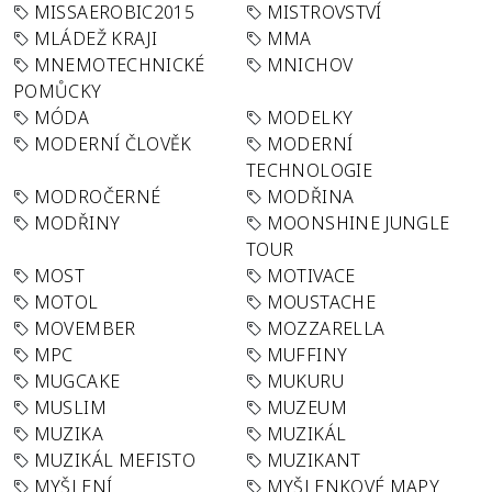
MISSAEROBIC2015
MISTROVSTVÍ
MLÁDEŽ KRAJI
MMA
MNEMOTECHNICKÉ
MNICHOV
POMŮCKY
MÓDA
MODELKY
MODERNÍ ČLOVĚK
MODERNÍ
TECHNOLOGIE
MODROČERNÉ
MODŘINA
MODŘINY
MOONSHINE JUNGLE
TOUR
MOST
MOTIVACE
MOTOL
MOUSTACHE
MOVEMBER
MOZZARELLA
MPC
MUFFINY
MUGCAKE
MUKURU
MUSLIM
MUZEUM
MUZIKA
MUZIKÁL
MUZIKÁL MEFISTO
MUZIKANT
MYŠLENÍ
MYŠLENKOVÉ MAPY