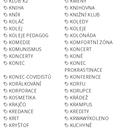
KLUB K2
KMENY
KNIHA
KNIHOVNA
KNÍR
KNIŽNÍ KLUB
KOLÁČ
KOLEDY
KOLEJ
KOLEJE
KOLEJE PEDAGOG
KOLONÁDA
KOMEDIE
KOMFORTNÍ ZÓNA
KOMUNISMUS
KONCERT
KONCERTY
KONĚ
KONEC
KONEC
PROKRASTINACE
KONEC-COVIDISTŮ
KONFERENCE
KORÁLKOVÁNÍ
KORFU
KORPORACE
KORUPCE
KOSMETIKA
KRÁDEŽ
KRAJČO
KRAMPUS
KREDANCE
KREDITY
KRIT
KRWAWÝKOLENO
KRYŠTOF
KUCHYNĚ