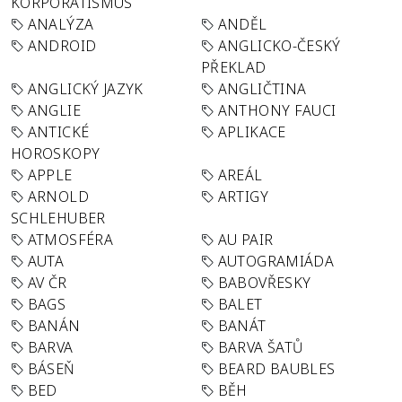
KORPORATISMUS
ANALÝZA
ANDĚL
ANDROID
ANGLICKO-ČESKÝ
PŘEKLAD
ANGLICKÝ JAZYK
ANGLIČTINA
ANGLIE
ANTHONY FAUCI
ANTICKÉ
APLIKACE
HOROSKOPY
APPLE
AREÁL
ARNOLD
ARTIGY
SCHLEHUBER
ATMOSFÉRA
AU PAIR
AUTA
AUTOGRAMIÁDA
AV ČR
BABOVŘESKY
BAGS
BALET
BANÁN
BANÁT
BARVA
BARVA ŠATŮ
BÁSEŇ
BEARD BAUBLES
BED
BĚH