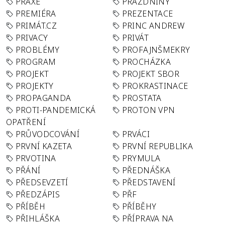
PRAXE
PRÁZDNINY
PREMIÉRA
PREZENTACE
PRIMÁT.CZ
PRINC ANDREW
PRIVACY
PRIVÁT
PROBLÉMY
PROFAJNŠMEKRY
PROGRAM
PROCHÁZKA
PROJEKT
PROJEKT SBOR
PROJEKTY
PROKRASTINACE
PROPAGANDA
PROSTATA
PROTI-PANDEMICKÁ
PROTON VPN
OPATŘENÍ
PRŮVODCOVÁNÍ
PRVÁCI
PRVNÍ KAZETA
PRVNÍ REPUBLIKA
PRVOTINA
PRYMULA
PŘÁNÍ
PŘEDNÁŠKA
PŘEDSEVZETÍ
PŘEDSTAVENÍ
PŘEDZÁPIS
PŘF
PŘÍBĚH
PŘÍBĚHY
PŘIHLÁŠKA
PŘÍPRAVA NA