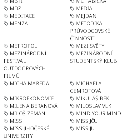
MBTI
MC FABRIKA
MDŽ
MEDIA
MEDITACE
MEJDAN
MENZA
METODIKA
PRŮVODCOVSKÉ
ČINNOSTI
METROPOL
MEZI SVĚTY
MEZINÁRODNÍ
MEZINÁRODNÍ
FESTIVAL
STUDENTSKÝ KLUB
OUTDOOROVÝCH
FILMŮ
MICHA MAREDA
MICHAELA
GEMROTOVÁ
MIKROEKONOMIE
MIKULÁŠ BEK
MILENA BERANOVÁ
MILOSLAV VLK
MILOŠ ZEMAN
MIND YOUR MIND
MISS
MISS JČU
MISS JIHOČESKÉ
MISS JU
UNIVERZITY