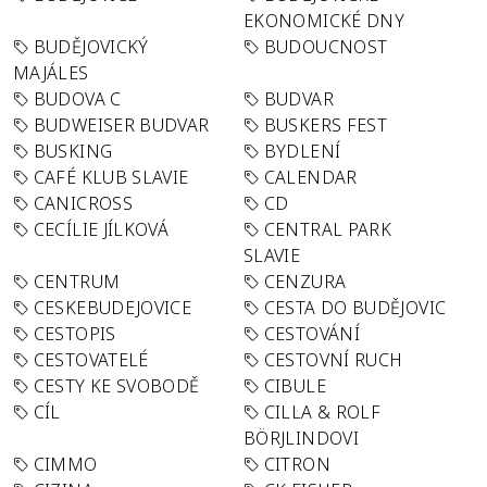
EKONOMICKÉ DNY
BUDĚJOVICKÝ
BUDOUCNOST
MAJÁLES
BUDOVA C
BUDVAR
BUDWEISER BUDVAR
BUSKERS FEST
BUSKING
BYDLENÍ
CAFÉ KLUB SLAVIE
CALENDAR
CANICROSS
CD
CECÍLIE JÍLKOVÁ
CENTRAL PARK
SLAVIE
CENTRUM
CENZURA
CESKEBUDEJOVICE
CESTA DO BUDĚJOVIC
CESTOPIS
CESTOVÁNÍ
CESTOVATELÉ
CESTOVNÍ RUCH
CESTY KE SVOBODĚ
CIBULE
CÍL
CILLA & ROLF
BÖRJLINDOVI
CIMMO
CITRON