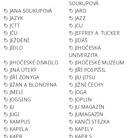
SOUKUPOVÁ
JANA SOUKUPOVÁ
JARO
JAZYK
JAZZ
JCTT
JCU
JČU
JEFFREY A. TUCKER
JEŽDĚNÍ
JIDÁŠ
JÍDLO
JIHOČESKÁ
UNIVERZITA
JIHOČESKÉ DIVADLO
JIHOČESKÉ MUZEUM
JINÁ ÚTERÝ
JÍŘÍ POSPÍŠIL
JIŘÍ ZONYGA
JIU-JITSU
JIŽAN A BLONDÝNA
JIŽNÍ ČECHY
JMELÍ
JOGA
JOGGING
JOPLIN
JU
JU MAGAZÍN
JUGI
JUMAGAZÍN
KAMPUS
KANČÍ STEZKA
KAPELA
KAPELY
KAPR
KAPR S