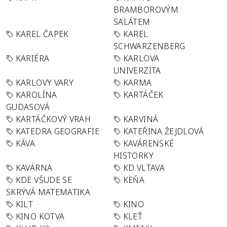
BRAMBOROVÝM
SALÁTEM
KAREL ČAPEK
KAREL
SCHWARZENBERG
KARIÉRA
KARLOVA
UNIVERZITA
KARLOVY VARY
KARMA
KAROLÍNA
KARTÁČEK
GUDASOVÁ
KARTÁČKOVÝ VRAH
KARVINÁ
KATEDRA GEOGRAFIE
KATEŘINA ŽEJDLOVÁ
KÁVA
KAVÁRENSKÉ
HISTORKY
KAVÁRNA
KD VLTAVA
KDE VŠUDE SE
KEŇA
SKRÝVÁ MATEMATIKA
KILT
KINO
KINO KOTVA
KLEŤ