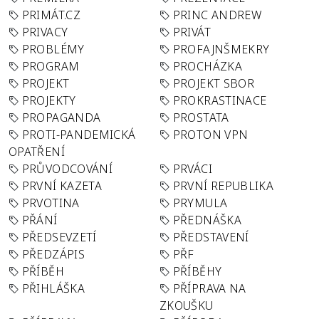
PRIMÁT.CZ
PRINC ANDREW
PRIVACY
PRIVÁT
PROBLÉMY
PROFAJNŠMEKRY
PROGRAM
PROCHÁZKA
PROJEKT
PROJEKT SBOR
PROJEKTY
PROKRASTINACE
PROPAGANDA
PROSTATA
PROTI-PANDEMICKÁ
PROTON VPN
OPATŘENÍ
PRŮVODCOVÁNÍ
PRVÁCI
PRVNÍ KAZETA
PRVNÍ REPUBLIKA
PRVOTINA
PRYMULA
PŘÁNÍ
PŘEDNÁŠKA
PŘEDSEVZETÍ
PŘEDSTAVENÍ
PŘEDZÁPIS
PŘF
PŘÍBĚH
PŘÍBĚHY
PŘIHLÁŠKA
PŘÍPRAVA NA
ZKOUŠKU