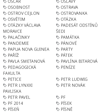
OSCAR
OSLAVY
OSOBNOST
OSTRAVA
OSTROV CEJLON
OSTROVANKA
OSVĚTIM
OTÁZKA
OTÁZKY VÁCLAVA
PADESÁT ODSTÍNŮ
MORAVCE
ŠEDI
PALAČINKY
PAMÁTKA
PANDEMIE
PÁNOVÉ
PAPUA NOVA GUINEA
PARTY
PAŘÍŽ
PÁTEK
PAVLA SMETANOVÁ
PAVLÍNA BITAROVÁ
PEDAGOGICKÁ
PENÍZE
FAKULTA
PETICE
PETR LUDWIG
PETR LYNXXI
PETR NOVÁK
PAVLISKA
PETR PAVEL
PF
PF 2014
PÍSEK
PÍSEŇ
PÍSNĚ