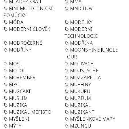
MLÁDEŽ KRAJI
MMA
MNEMOTECHNICKÉ
MNICHOV
POMŮCKY
MÓDA
MODELKY
MODERNÍ ČLOVĚK
MODERNÍ
TECHNOLOGIE
MODROČERNÉ
MODŘINA
MODŘINY
MOONSHINE JUNGLE
TOUR
MOST
MOTIVACE
MOTOL
MOUSTACHE
MOVEMBER
MOZZARELLA
MPC
MUFFINY
MUGCAKE
MUKURU
MUSLIM
MUZEUM
MUZIKA
MUZIKÁL
MUZIKÁL MEFISTO
MUZIKANT
MYŠLENÍ
MYŠLENKOVÉ MAPY
MÝTY
MZUNGU