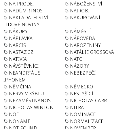
NA PRODEJ
NÁBOŽENSTVÍ
NADÚMRTNOST
NAIROBI
NAKLADATELSTVÍ
NAKUPOVÁNÍ
LIDOVÉ NOVINY
NÁKUPY
NÁMĚSTÍ
NÁPLAVKA
NÁPOVĚDA
NARCIS
NAROZENINY
NASTAZ.CZ
NATÁLIE GROSSOVÁ
NATIVIA
NATO
NÁVŠTĚVNÍCI
NÁZORY
NEANDRTÁL S
NEBEZPEČÍ
IPHONEM
NĚMČINA
NĚMECKO
NERVY V KÝBLU
NESLYŠÍCÍ
NEZAMĚSTNANOST
NICHOLAS CARR
NICHOLAS WINTON
NITRA
NOE
NOMINACE
NONAME
NORMALIZACE
NOT FOUND
NOVEMBER