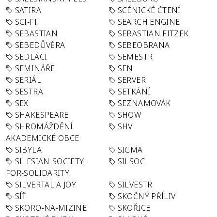
SATIRA
SCÉNICKÉ ČTENÍ
SCI-FI
SEARCH ENGINE
SEBASTIAN
SEBASTIAN FITZEK
SEBEDŮVĚRA
SEBEOBRANA
SEDLÁCI
SEMESTR
SEMINÁŘE
SEN
SERIÁL
SERVER
SESTRA
SETKÁNÍ
SEX
SEZNAMOVÁK
SHAKESPEARE
SHOW
SHROMÁŽDĚNÍ
SHV
AKADEMICKÉ OBCE
SIBYLA
SIGMA
SILESIAN-SOCIETY-
SILSOC
FOR-SOLIDARITY
SILVERTAL A JOY
SILVESTR
SÍŤ
SKOČNÝ PŘÍLIV
SKORO-NA-MIZINE
SKOŘICE