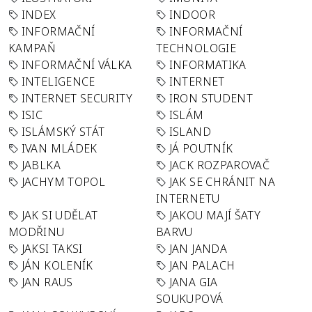
INDEX
INDOOR
INFORMAČNÍ
INFORMAČNÍ
KAMPAŇ
TECHNOLOGIE
INFORMAČNÍ VÁLKA
INFORMATIKA
INTELIGENCE
INTERNET
INTERNET SECURITY
IRON STUDENT
ISIC
ISLÁM
ISLÁMSKÝ STÁT
ISLAND
IVAN MLÁDEK
JÁ POUTNÍK
JABLKA
JACK ROZPAROVAČ
JACHYM TOPOL
JAK SE CHRÁNIT NA
INTERNETU
JAK SI UDĚLAT
JAKOU MAJÍ ŠATY
MODŘINU
BARVU
JAKSI TAKSI
JAN JANDA
JÁN KOLENÍK
JAN PALACH
JAN RAUS
JANA GIA
SOUKUPOVÁ