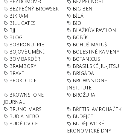
BEZDOMOVEC
BEZPEČNOST
BEZPEČNÝ BROWSER
BIG BEN
BIKRAM
BÍLÁ
BILL GATES
BIO
BJJ
BLAŽKŮV PAVILON
BLOG
BOBÍK
BOBRONUTRIE
BOHUŠ MATUŠ
BOJOVÉ UMĚNÍ
BOLESTNÉ KAMENY
BOMBARDÉR
BOTANICUS
BRAMBORY
BRASILSKÉ JIU-JITSU
BRAVE
BRIGÁDA
BROKOLICE
BROWNSTONE
INSTITUTE
BROWNSTONE
BROŽURA
JOURNAL
BRUNO MARS
BŘETISLAV ROHÁČEK
BUĎ A NEBO
BUDĚJCE
BUDĚJOVICE
BUDĚJOVICKÉ
EKONOMICKÉ DNY