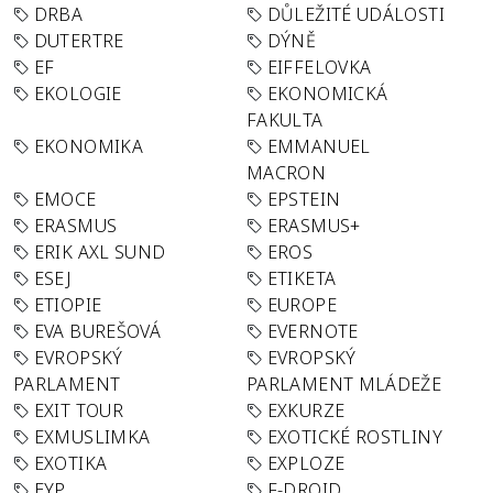
DRBA
DŮLEŽITÉ UDÁLOSTI
DUTERTRE
DÝNĚ
EF
EIFFELOVKA
EKOLOGIE
EKONOMICKÁ
FAKULTA
EKONOMIKA
EMMANUEL
MACRON
EMOCE
EPSTEIN
ERASMUS
ERASMUS+
ERIK AXL SUND
EROS
ESEJ
ETIKETA
ETIOPIE
EUROPE
EVA BUREŠOVÁ
EVERNOTE
EVROPSKÝ
EVROPSKÝ
PARLAMENT
PARLAMENT MLÁDEŽE
EXIT TOUR
EXKURZE
EXMUSLIMKA
EXOTICKÉ ROSTLINY
EXOTIKA
EXPLOZE
EYP
F-DROID