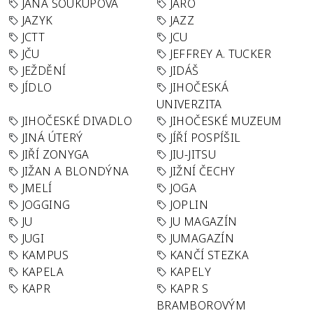
JANA SOUKUPOVÁ
JARO
JAZYK
JAZZ
JCTT
JCU
JČU
JEFFREY A. TUCKER
JEŽDĚNÍ
JIDÁŠ
JÍDLO
JIHOČESKÁ
UNIVERZITA
JIHOČESKÉ DIVADLO
JIHOČESKÉ MUZEUM
JINÁ ÚTERÝ
JÍŘÍ POSPÍŠIL
JIŘÍ ZONYGA
JIU-JITSU
JIŽAN A BLONDÝNA
JIŽNÍ ČECHY
JMELÍ
JOGA
JOGGING
JOPLIN
JU
JU MAGAZÍN
JUGI
JUMAGAZÍN
KAMPUS
KANČÍ STEZKA
KAPELA
KAPELY
KAPR
KAPR S
BRAMBOROVÝM