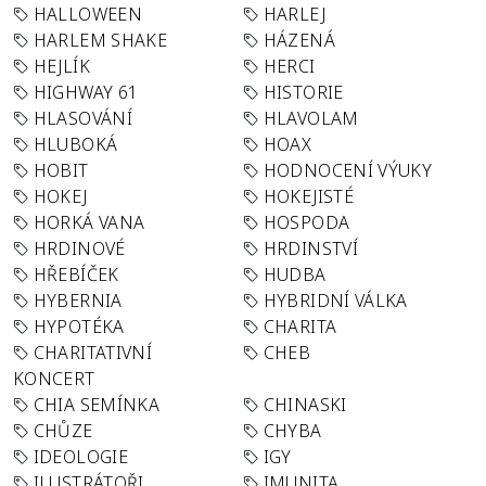
HALLOWEEN
HARLEJ
HARLEM SHAKE
HÁZENÁ
HEJLÍK
HERCI
HIGHWAY 61
HISTORIE
HLASOVÁNÍ
HLAVOLAM
HLUBOKÁ
HOAX
HOBIT
HODNOCENÍ VÝUKY
HOKEJ
HOKEJISTÉ
HORKÁ VANA
HOSPODA
HRDINOVÉ
HRDINSTVÍ
HŘEBÍČEK
HUDBA
HYBERNIA
HYBRIDNÍ VÁLKA
HYPOTÉKA
CHARITA
CHARITATIVNÍ
CHEB
KONCERT
CHIA SEMÍNKA
CHINASKI
CHŮZE
CHYBA
IDEOLOGIE
IGY
ILUSTRÁTOŘI
IMUNITA