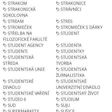
STRAKOM
STRAKONICE
STRAKONICKÁ
STRÁVNÍCI
SOKOLOVNA
STREAM
STRES
STROMEČEK
STROMEČEK S DÁRKY
STŘELBA NA
STUDENT
FILOZOFICKÉ FAKULTĚ
STUDENT AGENCY
STUDENTA
STUDENTI
STUDENTKY
STUDENTSKÁ
STUDENTSKÁ
STŘEDA
TVORBA
STUDENTSKÁ UNIE
STUDENTSKÁ
ŽURNALISTIKA
STUDENTSKÉ
STUDENTSKÉ
DIVADLO
UNIVERZITNÍ DIVADLO
STUDENTSKÉ VAŘENÍ
STUDENTSKÝ ŽIVOT
STUDIO 6
STUDIUM
SUD
SUJU
SUPERMARKETY
SUŠICE