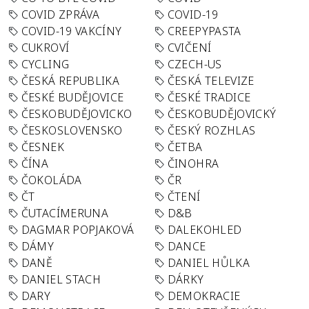
COVID ZPRÁVA
COVID-19
COVID-19 VAKCÍNY
CREEPYPASTA
CUKROVÍ
CVIČENÍ
CYCLING
CZECH-US
ČESKÁ REPUBLIKA
ČESKÁ TELEVIZE
ČESKÉ BUDĚJOVICE
ČESKÉ TRADICE
ČESKOBUDĚJOVICKO
ČESKOBUDĚJOVICKÝ
ČESKOSLOVENSKO
ČESKÝ ROZHLAS
ČESNEK
ČETBA
ČÍNA
ČINOHRA
ČOKOLÁDA
ČR
ČT
ČTENÍ
ČUTACÍMERUNA
D&B
DAGMAR POPJAKOVÁ
DALEKOHLED
DÁMY
DANCE
DANĚ
DANIEL HŮLKA
DANIEL STACH
DÁRKY
DARY
DEMOKRACIE