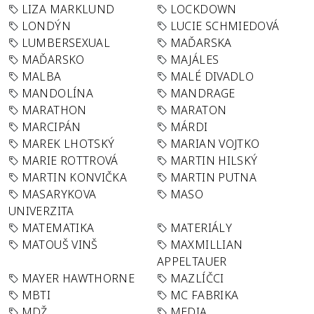
LIZA MARKLUND
LOCKDOWN
LONDÝN
LUCIE SCHMIEDOVÁ
LUMBERSEXUAL
MAĎARSKA
MAĎARSKO
MAJÁLES
MALBA
MALÉ DIVADLO
MANDOLÍNA
MANDRAGE
MARATHON
MARATON
MARCIPÁN
MÁRDI
MAREK LHOTSKÝ
MARIAN VOJTKO
MARIE ROTTROVÁ
MARTIN HILSKÝ
MARTIN KONVIČKA
MARTIN PUTNA
MASARYKOVA
MASO
UNIVERZITA
MATEMATIKA
MATERIÁLY
MATOUŠ VINŠ
MAXMILLIAN
APPELTAUER
MAYER HAWTHORNE
MAZLÍČCI
MBTI
MC FABRIKA
MDŽ
MEDIA