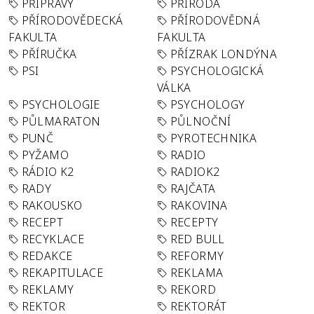
PŘÍPRAVY
PŘÍRODA
PŘÍRODOVĚDECKÁ
PŘÍRODOVĚDNÁ
FAKULTA
FAKULTA
PŘÍRUČKA
PŘÍZRAK LONDÝNA
PSI
PSYCHOLOGICKÁ
VÁLKA
PSYCHOLOGIE
PSYCHOLOGY
PŮLMARATON
PŮLNOČNÍ
PUNČ
PYROTECHNIKA
PYŽAMO
RADIO
RÁDIO K2
RADIOK2
RADY
RAJČATA
RAKOUSKO
RAKOVINA
RECEPT
RECEPTY
RECYKLACE
RED BULL
REDAKCE
REFORMY
REKAPITULACE
REKLAMA
REKLAMY
REKORD
REKTOR
REKTORÁT