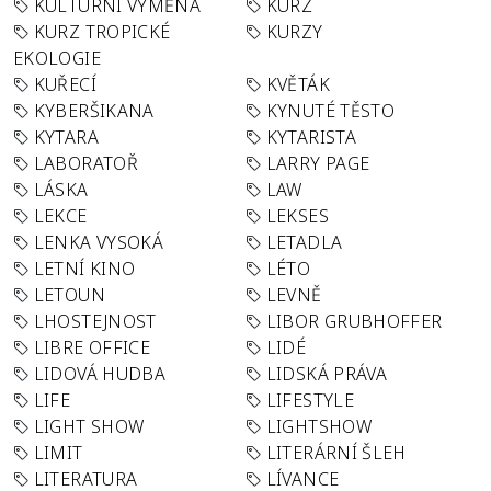
KULTURNÍ VÝMĚNA
KURZ
KURZ TROPICKÉ
KURZY
EKOLOGIE
KUŘECÍ
KVĚTÁK
KYBERŠIKANA
KYNUTÉ TĚSTO
KYTARA
KYTARISTA
LABORATOŘ
LARRY PAGE
LÁSKA
LAW
LEKCE
LEKSES
LENKA VYSOKÁ
LETADLA
LETNÍ KINO
LÉTO
LETOUN
LEVNĚ
LHOSTEJNOST
LIBOR GRUBHOFFER
LIBRE OFFICE
LIDÉ
LIDOVÁ HUDBA
LIDSKÁ PRÁVA
LIFE
LIFESTYLE
LIGHT SHOW
LIGHTSHOW
LIMIT
LITERÁRNÍ ŠLEH
LITERATURA
LÍVANCE