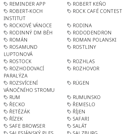
REMINDER APP
ROBERT KEŇO
ROBERT-KOCH
ROCK CAFÉ CONTEST
INSTITUT
ROCKOVÉ VÁNOCE
RODINA
RODINNÝ DM BĚH
RODODENDRON
ROMÁN
ROMAN POLANSKI
ROSAMUND
ROSTLINY
LUPTONOVÁ
ROSTOCK
ROZHLAS
ROZHODOVACÍ
ROZHOVOR
PARALÝZA
ROZSVÍCENÍ
RÜGEN
VÁNOČNÍHO STROMU
RUM
RUMUNSKO
ŘECKO
ŘEMESLO
ŘETĚZÁK
ŘÍJEN
ŘÍZEK
SAFARI
SAFE BROWSER
SALÁT
SALESIÁNSKÝ PLES
SALZBURG