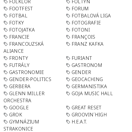
FOLKLÓR
FOLTYN
FOOTFEST
FORUM
FOTBAL
FOTBALOVÁ LIGA
FOTKY
FOTOGRAFIE
FOTOJATKA
FOTONI
FRANCIE
FRANÇOIS
FRANCOUZSKÁ
FRANZ KAFKA
ALIANCE
FRONTY
FURIANT
FUTRÁLY
GASTRONOM
GASTRONOMIE
GENDER
GENDER-POLITICS
GEOCACHING
GERBERA
GERMANISTIKA
GLENN MILLER
GOJA MUSIC HALL
ORCHESTRA
GOOGLE
GREAT RESET
GROK
GROOVIN´HIGH
GYMNÁZIUM
H.E.A.T.
STRAKONICE