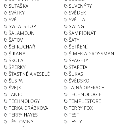
SUTAŠKA
SUVENÝRY
SVÁTKY
SVĚDEK
SVĚT
SVĚTLA
SWEATSHOP
SWING
ŠALAMOUN
ŠAMPIONÁT
ŠATOV
ŠATY
ŠÉFKUCHAŘ
ŠETŘENÍ
ŠIKANA
ŠIMEK A GROSSMAN
ŠKOLA
ŠPAGETY
ŠPERKY
ŠTAFETA
ŠŤASTNÉ A VESELÉ
ŠUKAS
ŠUSPA
ŠVÉDSKO
ŠVEJK
TAJNÁ OPERACE
TANEC
TECHNOLOGIE
TECHNOLOGY
TEMPLESTORE
TERKA DRÁBKOVÁ
TERRY FOX
TERRY HAYES
TEST
TĚSTOVINY
TESTY