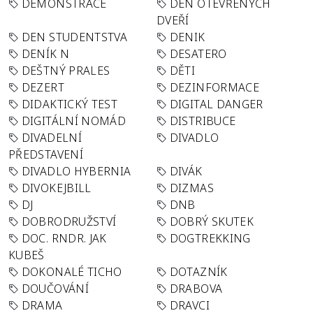
DEMONSTRACE
DEN OTEVŘENÝCH
DVEŘÍ
DEN STUDENTSTVA
DENIK
DENÍK N
DESATERO
DEŠTNÝ PRALES
DĚTI
DEZERT
DEZINFORMACE
DIDAKTICKÝ TEST
DIGITAL DANGER
DIGITÁLNÍ NOMÁD
DISTRIBUCE
DIVADELNÍ
DIVADLO
PŘEDSTAVENÍ
DIVADLO HYBERNIA
DIVÁK
DIVOKEJBILL
DIZMAS
DJ
DNB
DOBRODRUŽSTVÍ
DOBRÝ SKUTEK
DOC. RNDR. JAK
DOGTREKKING
KUBEŠ
DOKONALÉ TICHO
DOTAZNÍK
DOUČOVÁNÍ
DRABOVA
DRAMA
DRAVCI