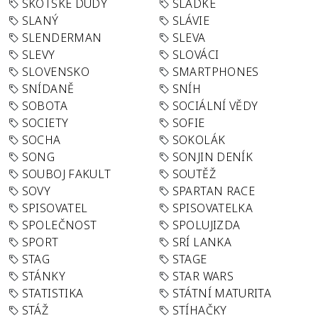
SKOTSKÉ DUDY
SLADKÉ
SLANÝ
SLÁVIE
SLENDERMAN
SLEVA
SLEVY
SLOVÁCI
SLOVENSKO
SMARTPHONES
SNÍDANĚ
SNÍH
SOBOTA
SOCIÁLNÍ VĚDY
SOCIETY
SOFIE
SOCHA
SOKOLÁK
SONG
SONJIN DENÍK
SOUBOJ FAKULT
SOUTĚŽ
SOVY
SPARTAN RACE
SPISOVATEL
SPISOVATELKA
SPOLEČNOST
SPOLUJIZDA
SPORT
SRÍ LANKA
STAG
STAGE
STÁNKY
STAR WARS
STATISTIKA
STÁTNÍ MATURITA
STÁŽ
STÍHAČKY