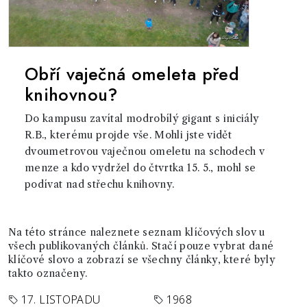
Obří vaječná omeleta před
knihovnou?
Do kampusu zavítal modrobílý gigant s iniciály
R.B., kterému projde vše. Mohli jste vidět
dvoumetrovou vaječnou omeletu na schodech v
menze a kdo vydržel do čtvrtka 15. 5., mohl se
podívat nad střechu knihovny.
Na této stránce naleznete seznam klíčových slov u
všech publikovaných článků. Stačí pouze vybrat dané
klíčové slovo a zobrazí se všechny články, které byly
takto označeny.
17. LISTOPADU
1968