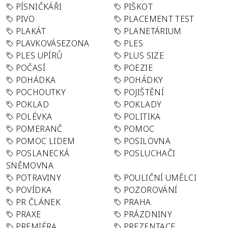
PÍSNIČKÁŘI
PIŠKOT
PIVO
PLACEMENT TEST
PLAKÁT
PLANETÁRIUM
PLAVKOVÁSEZONA
PLES
PLES UPÍRŮ
PLUS SIZE
POČASÍ
POEZIE
POHÁDKA
POHÁDKY
POCHOUTKY
POJIŠTĚNÍ
POKLAD
POKLADY
POLÉVKA
POLITIKA
POMERANČ
POMOC
POMOC LIDEM
POSILOVNA
POSLANECKÁ
POSLUCHAČI
SNĚMOVNA
POTRAVINY
POULIČNÍ UMĚLCI
POVÍDKA
POZOROVÁNÍ
PR ČLÁNEK
PRAHA
PRAXE
PRÁZDNINY
PREMIÉRA
PREZENTACE