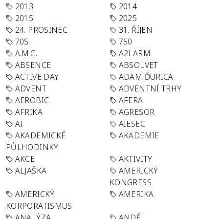
2013
2014
2015
2025
24. PROSINEC
31. ŘÍJEN
70S
750
A.M.C.
A2LARM
ABSENCE
ABSOLVET
ACTIVE DAY
ADAM ĎURICA
ADVENT
ADVENTNÍ TRHY
AEROBIC
AFERA
AFRIKA
AGRESOR
AI
AIESEC
AKADEMICKÉ
AKADEMIE
PŮLHODINKY
AKCE
AKTIVITY
ALJAŠKA
AMERICKÝ
KONGRESS
AMERICKÝ
AMERIKA
KORPORATISMUS
ANALÝZA
ANDĚL