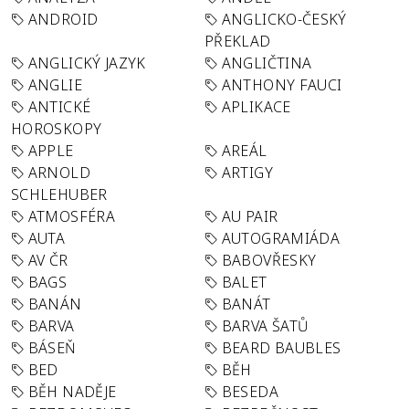
ANDROID
ANGLICKO-ČESKÝ
PŘEKLAD
ANGLICKÝ JAZYK
ANGLIČTINA
ANGLIE
ANTHONY FAUCI
ANTICKÉ
APLIKACE
HOROSKOPY
APPLE
AREÁL
ARNOLD
ARTIGY
SCHLEHUBER
ATMOSFÉRA
AU PAIR
AUTA
AUTOGRAMIÁDA
AV ČR
BABOVŘESKY
BAGS
BALET
BANÁN
BANÁT
BARVA
BARVA ŠATŮ
BÁSEŇ
BEARD BAUBLES
BED
BĚH
BĚH NADĚJE
BESEDA