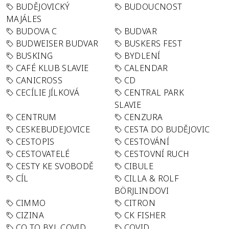
BUDĚJOVICKÝ
BUDOUCNOST
MAJÁLES
BUDOVA C
BUDVAR
BUDWEISER BUDVAR
BUSKERS FEST
BUSKING
BYDLENÍ
CAFÉ KLUB SLAVIE
CALENDAR
CANICROSS
CD
CECÍLIE JÍLKOVÁ
CENTRAL PARK
SLAVIE
CENTRUM
CENZURA
CESKEBUDEJOVICE
CESTA DO BUDĚJOVIC
CESTOPIS
CESTOVÁNÍ
CESTOVATELÉ
CESTOVNÍ RUCH
CESTY KE SVOBODĚ
CIBULE
CÍL
CILLA & ROLF
BÖRJLINDOVI
CIMMO
CITRON
CIZINA
CK FISHER
CO TO BYL COVID
COVID