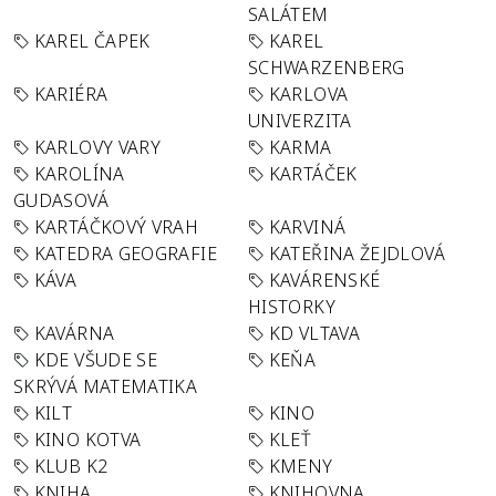
SALÁTEM
KAREL ČAPEK
KAREL
SCHWARZENBERG
KARIÉRA
KARLOVA
UNIVERZITA
KARLOVY VARY
KARMA
KAROLÍNA
KARTÁČEK
GUDASOVÁ
KARTÁČKOVÝ VRAH
KARVINÁ
KATEDRA GEOGRAFIE
KATEŘINA ŽEJDLOVÁ
KÁVA
KAVÁRENSKÉ
HISTORKY
KAVÁRNA
KD VLTAVA
KDE VŠUDE SE
KEŇA
SKRÝVÁ MATEMATIKA
KILT
KINO
KINO KOTVA
KLEŤ
KLUB K2
KMENY
KNIHA
KNIHOVNA