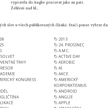
vypravila do Anglie pracovat jako au pair.
Žehlení nad hl...
ch slov u všech publikovaných článků. Stačí pouze vybrat da
68
2013
25
24. PROSINEC
0
A.M.C.
SOLVET
ACTIVE DAY
VENTNÍ TRHY
AEROBIC
GRESOR
AI
KADEMIE
AKCE
ERICKÝ KONGRESS
AMERICKÝ
KORPORATISMUS
NDĚL
ANDROID
GLIČTINA
ANGLIE
LIKACE
APPLE