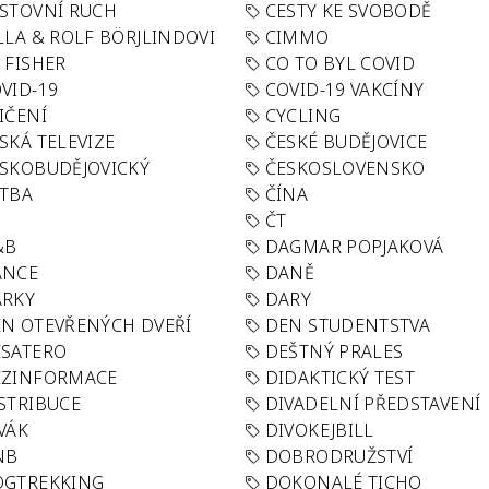
STOVNÍ RUCH
CESTY KE SVOBODĚ
LLA & ROLF BÖRJLINDOVI
CIMMO
 FISHER
CO TO BYL COVID
VID-19
COVID-19 VAKCÍNY
IČENÍ
CYCLING
SKÁ TELEVIZE
ČESKÉ BUDĚJOVICE
SKOBUDĚJOVICKÝ
ČESKOSLOVENSKO
TBA
ČÍNA
R
ČT
&B
DAGMAR POPJAKOVÁ
ANCE
DANĚ
ÁRKY
DARY
N OTEVŘENÝCH DVEŘÍ
DEN STUDENTSTVA
SATERO
DEŠTNÝ PRALES
EZINFORMACE
DIDAKTICKÝ TEST
STRIBUCE
DIVADELNÍ PŘEDSTAVENÍ
VÁK
DIVOKEJBILL
NB
DOBRODRUŽSTVÍ
OGTREKKING
DOKONALÉ TICHO