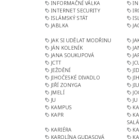
INFORMAČNÍ VÁLKA
IN
INTERNET SECURITY
IR
ISLÁMSKÝ STÁT
IS
JABLKA
JA
JAK SI UDĚLAT MODŘINU
JA
JÁN KOLENÍK
JA
JANA SOUKUPOVÁ
JA
JCTT
JC
JEŽDĚNÍ
JI
JIHOČESKÉ DIVADLO
JI
JIŘÍ ZONYGA
JI
JMELÍ
JO
JU
JU
KAMPUS
KA
KAPR
K
SAL
KARIÉRA
KA
KAROLÍNA GUDASOVÁ
KA