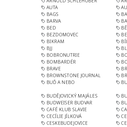
ARNOLD SCHLEHUBER
AR
AUTA
A
BAGS
BA
BARVA
BA
BED
B
BEZDOMOVEC
B
BIKRAM
BÍ
BJJ
BL
BOBRONUTRIE
B
BOMBARDÉR
BO
BRAVE
BR
BROWNSTONE JOURNAL
B
BUĎ A NEBO
BU
BUDĚJOVICKÝ MAJÁLES
B
BUDWEISER BUDVAR
BU
CAFÉ KLUB SLAVIE
C
CECÍLIE JÍLKOVÁ
CE
CESKEBUDEJOVICE
CE