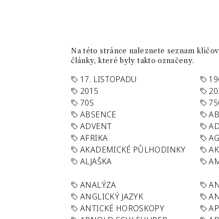
Na této stránce naleznete seznam klíčový
články, které byly takto označeny.
17. LISTOPADU
19
2015
20
70S
75
ABSENCE
AB
ADVENT
AD
AFRIKA
A
AKADEMICKÉ PŮLHODINKY
A
ALJAŠKA
AM
ANALÝZA
A
ANGLICKÝ JAZYK
AN
ANTICKÉ HOROSKOPY
AP