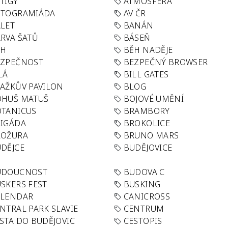
TIGY
ATMOSFÉRA
UTOGRAMIÁDA
AV ČR
LET
BANÁN
RVA ŠATŮ
BÁSEŇ
ĚH
BĚH NADĚJE
EZPEČNOST
BEZPEČNÝ BROWSER
LÁ
BILL GATES
AŽKŮV PAVILON
BLOG
OHUŠ MATUŠ
BOJOVÉ UMĚNÍ
TANICUS
BRAMBORY
IGÁDA
BROKOLICE
ROŽURA
BRUNO MARS
DĚJCE
BUDĚJOVICE
UDOUCNOST
BUDOVA C
SKERS FEST
BUSKING
ALENDAR
CANICROSS
NTRAL PARK SLAVIE
CENTRUM
STA DO BUDĚJOVIC
CESTOPIS