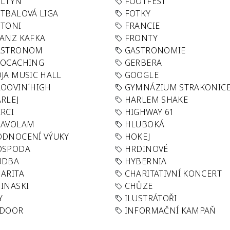
OLTYN
FOOTFEST
TBALOVÁ LIGA
FOTKY
OTONI
FRANCIE
ANZ KAFKA
FRONTY
ASTRONOM
GASTRONOMIE
EOCACHING
GERBERA
JA MUSIC HALL
GOOGLE
OOVIN´HIGH
GYMNÁZIUM STRAKONIC
RLEJ
HARLEM SHAKE
RCI
HIGHWAY 61
LAVOLAM
HLUBOKÁ
ODNOCENÍ VÝUKY
HOKEJ
OSPODA
HRDINOVÉ
UDBA
HYBERNIA
ARITA
CHARITATIVNÍ KONCERT
INASKI
CHŮZE
Y
ILUSTRÁTOŘI
NDOOR
INFORMAČNÍ KAMPAŇ