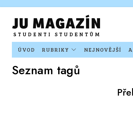
ÚVOD
RUBRIKY
NEJNOVĚJŠÍ
A
Seznam tagů
Pře