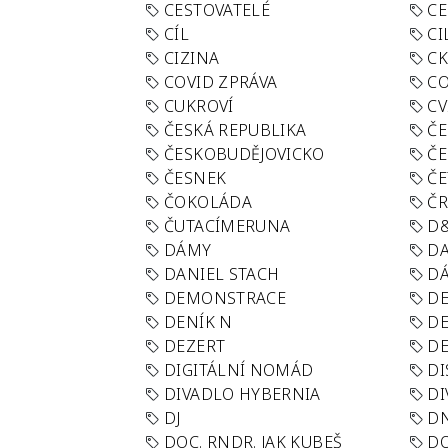
CESTOVATELÉ
CE
CÍL
CI
CIZINA
CK
COVID ZPRÁVA
CO
CUKROVÍ
CV
ČESKÁ REPUBLIKA
ČE
ČESKOBUDĚJOVICKO
ČE
ČESNEK
ČE
ČOKOLÁDA
Č
ČUTACÍMERUNA
D
DÁMY
D
DANIEL STACH
D
DEMONSTRACE
DE
DENÍK N
DE
DEZERT
D
DIGITÁLNÍ NOMÁD
DI
DIVADLO HYBERNIA
DI
DJ
D
DOC. RNDR. JAK KUBEŠ
D