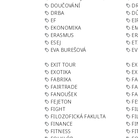
DOUČOVÁNÍ
D
DRBA
DŮ
EF
EI
EKONOMIKA
E
ERASMUS
E
ESEJ
ET
EVA BUREŠOVÁ
E
EXIT TOUR
EX
EXOTIKA
EX
FABRIKA
F
FAIRTRADE
F
FANOUŠEK
FA
FEJETON
FE
FIGHT
FI
FILOZOFICKÁ FAKULTA
FI
FINANCE
F
FITNESS
FI