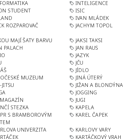
FORMATIKA
INTELIGENCE
ON STUDENT
ISIC
LAND
IVAN MLÁDEK
CK ROZPAROVAČ
JACHYM TOPOL
KOU MAJÍ ŠATY BARVU
JAKSI TAKSI
N PALACH
JAN RAUS
RO
JAZYK
U
JČU
DÁŠ
JÍDLO
HOČESKÉ MUZEUM
JINÁ ÚTERÝ
U-JITSU
JIŽAN A BLONDÝNA
GA
JOGGING
 MAGAZÍN
JUGI
NČÍ STEZKA
KAPELA
APR S BRAMBOROVÝM
KAREL ČAPEK
ÁTEM
RLOVA UNIVERZITA
KARLOVY VARY
RTÁČEK
KARTÁČKOVÝ VRAH