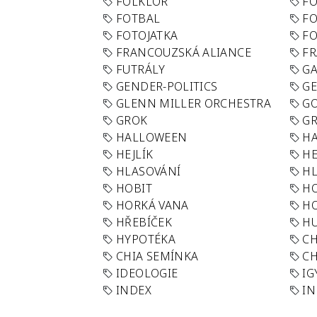
FOLKLÓR
F
FOTBAL
FO
FOTOJATKA
F
FRANCOUZSKÁ ALIANCE
FR
FUTRÁLY
G
GENDER-POLITICS
G
GLENN MILLER ORCHESTRA
GO
GROK
GR
HALLOWEEN
HA
HEJLÍK
HE
HLASOVÁNÍ
H
HOBIT
H
HORKÁ VANA
H
HŘEBÍČEK
H
HYPOTÉKA
CH
CHIA SEMÍNKA
CH
IDEOLOGIE
IG
INDEX
I