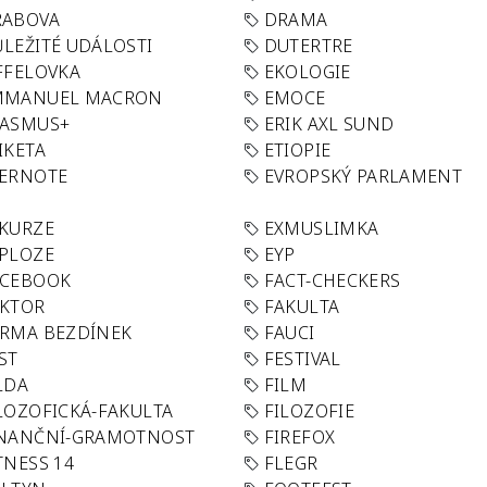
RABOVA
DRAMA
LEŽITÉ UDÁLOSTI
DUTERTRE
FFELOVKA
EKOLOGIE
MMANUEL MACRON
EMOCE
RASMUS+
ERIK AXL SUND
IKETA
ETIOPIE
VERNOTE
EVROPSKÝ PARLAMENT
KURZE
EXMUSLIMKA
PLOZE
EYP
ACEBOOK
FACT-CHECKERS
AKTOR
FAKULTA
RMA BEZDÍNEK
FAUCI
ST
FESTIVAL
LDA
FILM
LOZOFICKÁ-FAKULTA
FILOZOFIE
INANČNÍ-GRAMOTNOST
FIREFOX
TNESS 14
FLEGR