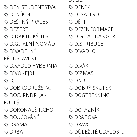
DEN STUDENTSTVA
DENIK
DENÍK N
DESATERO
DEŠTNÝ PRALES
DĚTI
DEZERT
DEZINFORMACE
DIDAKTICKÝ TEST
DIGITAL DANGER
DIGITÁLNÍ NOMÁD
DISTRIBUCE
DIVADELNÍ
DIVADLO
PŘEDSTAVENÍ
DIVADLO HYBERNIA
DIVÁK
DIVOKEJBILL
DIZMAS
DJ
DNB
DOBRODRUŽSTVÍ
DOBRÝ SKUTEK
DOC. RNDR. JAK
DOGTREKKING
KUBEŠ
DOKONALÉ TICHO
DOTAZNÍK
DOUČOVÁNÍ
DRABOVA
DRAMA
DRAVCI
DRBA
DŮLEŽITÉ UDÁLOSTI