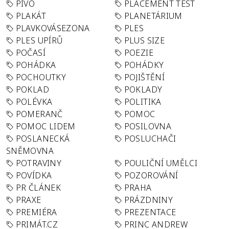
PIVO
PLACEMENT TEST
PLAKÁT
PLANETÁRIUM
PLAVKOVÁSEZONA
PLES
PLES UPÍRŮ
PLUS SIZE
POČASÍ
POEZIE
POHÁDKA
POHÁDKY
POCHOUTKY
POJIŠTĚNÍ
POKLAD
POKLADY
POLÉVKA
POLITIKA
POMERANČ
POMOC
POMOC LIDEM
POSILOVNA
POSLANECKÁ
POSLUCHAČI
SNĚMOVNA
POTRAVINY
POULIČNÍ UMĚLCI
POVÍDKA
POZOROVÁNÍ
PR ČLÁNEK
PRAHA
PRAXE
PRÁZDNINY
PREMIÉRA
PREZENTACE
PRIMÁT.CZ
PRINC ANDREW