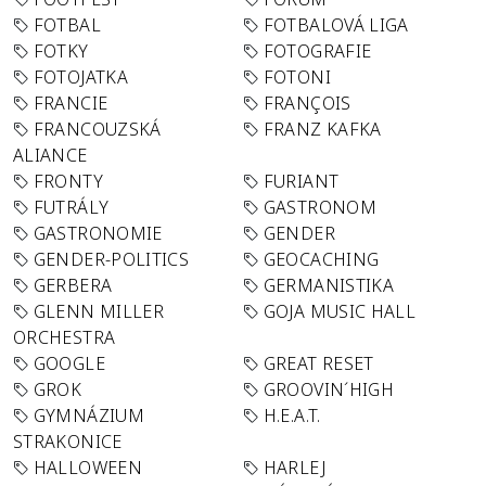
FOTBAL
FOTBALOVÁ LIGA
FOTKY
FOTOGRAFIE
FOTOJATKA
FOTONI
FRANCIE
FRANÇOIS
FRANCOUZSKÁ
FRANZ KAFKA
ALIANCE
FRONTY
FURIANT
FUTRÁLY
GASTRONOM
GASTRONOMIE
GENDER
GENDER-POLITICS
GEOCACHING
GERBERA
GERMANISTIKA
GLENN MILLER
GOJA MUSIC HALL
ORCHESTRA
GOOGLE
GREAT RESET
GROK
GROOVIN´HIGH
GYMNÁZIUM
H.E.A.T.
STRAKONICE
HALLOWEEN
HARLEJ