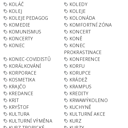
KOLÁČ
KOLEDY
KOLEJ
KOLEJE
KOLEJE PEDAGOG
KOLONÁDA
KOMEDIE
KOMFORTNÍ ZÓNA
KOMUNISMUS
KONCERT
KONCERTY
KONĚ
KONEC
KONEC
PROKRASTINACE
KONEC-COVIDISTŮ
KONFERENCE
KORÁLKOVÁNÍ
KORFU
KORPORACE
KORUPCE
KOSMETIKA
KRÁDEŽ
KRAJČO
KRAMPUS
KREDANCE
KREDITY
KRIT
KRWAWÝKOLENO
KRYŠTOF
KUCHYNĚ
KULTURA
KULTURNÍ AKCE
KULTURNÍ VÝMĚNA
KURZ
KURZ TROPICKÉ
KURZY