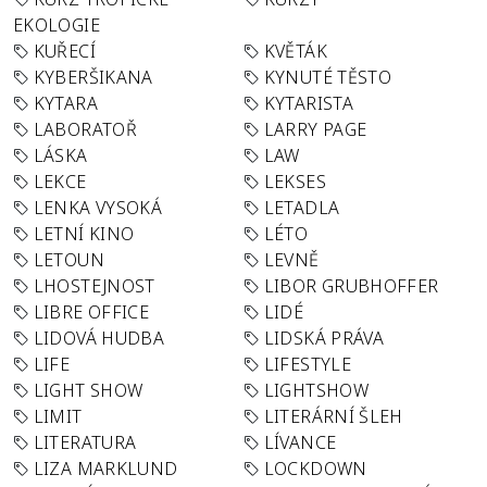
EKOLOGIE
KUŘECÍ
KVĚTÁK
KYBERŠIKANA
KYNUTÉ TĚSTO
KYTARA
KYTARISTA
LABORATOŘ
LARRY PAGE
LÁSKA
LAW
LEKCE
LEKSES
LENKA VYSOKÁ
LETADLA
LETNÍ KINO
LÉTO
LETOUN
LEVNĚ
LHOSTEJNOST
LIBOR GRUBHOFFER
LIBRE OFFICE
LIDÉ
LIDOVÁ HUDBA
LIDSKÁ PRÁVA
LIFE
LIFESTYLE
LIGHT SHOW
LIGHTSHOW
LIMIT
LITERÁRNÍ ŠLEH
LITERATURA
LÍVANCE
LIZA MARKLUND
LOCKDOWN