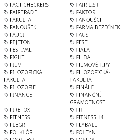
FACT-CHECKERS
FAIR LIST
FAIRTRADE
FAKTOR
FAKULTA
FANOUŠCI
FANOUŠEK
FARMA BEZDÍNEK
FAUCI
FAUST
FEJETON
FEST
FESTIVAL
FIALA
FIGHT
FILDA
FILM
FILMOVÉ TIPY
FILOZOFICKÁ
FILOZOFICKÁ-
FAKULTA
FAKULTA
FILOZOFIE
FINÁLE
FINANCE
FINANČNÍ-
GRAMOTNOST
FIREFOX
FIT
FITNESS
FITNESS 14
FLEGR
FLYBALL
FOLKLÓR
FOLTYN
FOOTFEST
FORUM