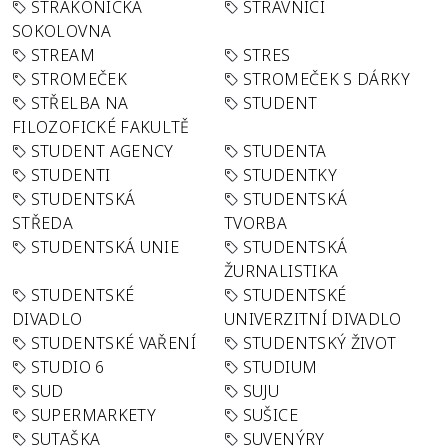
STRAKONICKÁ
STRÁVNÍCI
SOKOLOVNA
STREAM
STRES
STROMEČEK
STROMEČEK S DÁRKY
STŘELBA NA
STUDENT
FILOZOFICKÉ FAKULTĚ
STUDENT AGENCY
STUDENTA
STUDENTI
STUDENTKY
STUDENTSKÁ
STUDENTSKÁ
STŘEDA
TVORBA
STUDENTSKÁ UNIE
STUDENTSKÁ
ŽURNALISTIKA
STUDENTSKÉ
STUDENTSKÉ
DIVADLO
UNIVERZITNÍ DIVADLO
STUDENTSKÉ VAŘENÍ
STUDENTSKÝ ŽIVOT
STUDIO 6
STUDIUM
SUD
SUJU
SUPERMARKETY
SUŠICE
SUTAŠKA
SUVENÝRY