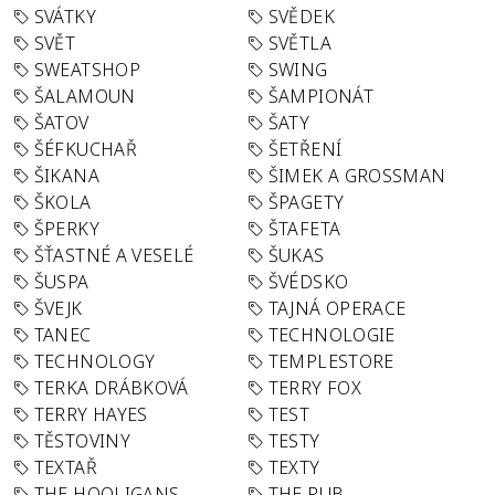
SVÁTKY
SVĚDEK
SVĚT
SVĚTLA
SWEATSHOP
SWING
ŠALAMOUN
ŠAMPIONÁT
ŠATOV
ŠATY
ŠÉFKUCHAŘ
ŠETŘENÍ
ŠIKANA
ŠIMEK A GROSSMAN
ŠKOLA
ŠPAGETY
ŠPERKY
ŠTAFETA
ŠŤASTNÉ A VESELÉ
ŠUKAS
ŠUSPA
ŠVÉDSKO
ŠVEJK
TAJNÁ OPERACE
TANEC
TECHNOLOGIE
TECHNOLOGY
TEMPLESTORE
TERKA DRÁBKOVÁ
TERRY FOX
TERRY HAYES
TEST
TĚSTOVINY
TESTY
TEXTAŘ
TEXTY
THE HOOLIGANS
THE PUB