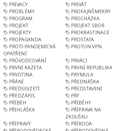
PRIVACY
PRIVÁT
PROBLÉMY
PROFAJNŠMEKRY
PROGRAM
PROCHÁZKA
PROJEKT
PROJEKT SBOR
PROJEKTY
PROKRASTINACE
PROPAGANDA
PROSTATA
PROTI-PANDEMICKÁ
PROTON VPN
OPATŘENÍ
PRŮVODCOVÁNÍ
PRVÁCI
PRVNÍ KAZETA
PRVNÍ REPUBLIKA
PRVOTINA
PRYMULA
PŘÁNÍ
PŘEDNÁŠKA
PŘEDSEVZETÍ
PŘEDSTAVENÍ
PŘEDZÁPIS
PŘF
PŘÍBĚH
PŘÍBĚHY
PŘIHLÁŠKA
PŘÍPRAVA NA
ZKOUŠKU
PŘÍPRAVY
PŘÍRODA
PŘÍRODOVĚDECKÁ
PŘÍRODOVĚDNÁ