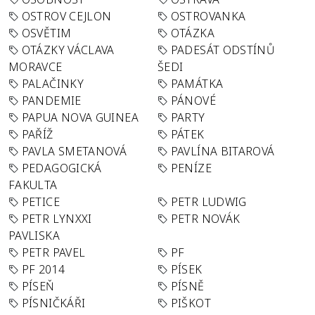
OSTROV CEJLON
OSTROVANKA
OSVĚTIM
OTÁZKA
OTÁZKY VÁCLAVA
PADESÁT ODSTÍNŮ
MORAVCE
ŠEDI
PALAČINKY
PAMÁTKA
PANDEMIE
PÁNOVÉ
PAPUA NOVA GUINEA
PARTY
PAŘÍŽ
PÁTEK
PAVLA SMETANOVÁ
PAVLÍNA BITAROVÁ
PEDAGOGICKÁ
PENÍZE
FAKULTA
PETICE
PETR LUDWIG
PETR LYNXXI
PETR NOVÁK
PAVLISKA
PETR PAVEL
PF
PF 2014
PÍSEK
PÍSEŇ
PÍSNĚ
PÍSNIČKÁŘI
PIŠKOT