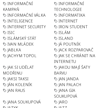
INFORMAČNÍ
INFORMAČNÍ
KAMPAŇ
TECHNOLOGIE
INFORMAČNÍ VÁLKA
INFORMATIKA
INTELIGENCE
INTERNET
INTERNET SECURITY
IRON STUDENT
ISIC
ISLÁM
ISLÁMSKÝ STÁT
ISLAND
IVAN MLÁDEK
JÁ POUTNÍK
JABLKA
JACK ROZPAROVAČ
JACHYM TOPOL
JAK SE CHRÁNIT NA
INTERNETU
JAK SI UDĚLAT
JAKOU MAJÍ ŠATY
MODŘINU
BARVU
JAKSI TAKSI
JAN JANDA
JÁN KOLENÍK
JAN PALACH
JAN RAUS
JANA GIA
SOUKUPOVÁ
JANA SOUKUPOVÁ
JARO
JAZYK
JAZZ