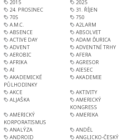
2015
2025
24. PROSINEC
31. ŘÍJEN
70S
750
A.M.C.
A2LARM
ABSENCE
ABSOLVET
ACTIVE DAY
ADAM ĎURICA
ADVENT
ADVENTNÍ TRHY
AEROBIC
AFERA
AFRIKA
AGRESOR
AI
AIESEC
AKADEMICKÉ
AKADEMIE
PŮLHODINKY
AKCE
AKTIVITY
ALJAŠKA
AMERICKÝ
KONGRESS
AMERICKÝ
AMERIKA
KORPORATISMUS
ANALÝZA
ANDĚL
ANDROID
ANGLICKO-ČESKÝ