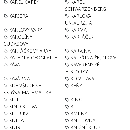
KAREL ČAPEK
KAREL
SCHWARZENBERG
KARIÉRA
KARLOVA
UNIVERZITA
KARLOVY VARY
KARMA
KAROLÍNA
KARTÁČEK
GUDASOVÁ
KARTÁČKOVÝ VRAH
KARVINÁ
KATEDRA GEOGRAFIE
KATEŘINA ŽEJDLOVÁ
KÁVA
KAVÁRENSKÉ
HISTORKY
KAVÁRNA
KD VLTAVA
KDE VŠUDE SE
KEŇA
SKRÝVÁ MATEMATIKA
KILT
KINO
KINO KOTVA
KLEŤ
KLUB K2
KMENY
KNIHA
KNIHOVNA
KNÍR
KNIŽNÍ KLUB