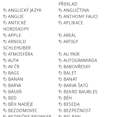
PŘEKLAD
ANGLICKÝ JAZYK
ANGLIČTINA
ANGLIE
ANTHONY FAUCI
ANTICKÉ
APLIKACE
HOROSKOPY
APPLE
AREÁL
ARNOLD
ARTIGY
SCHLEHUBER
ATMOSFÉRA
AU PAIR
AUTA
AUTOGRAMIÁDA
AV ČR
BABOVŘESKY
BAGS
BALET
BANÁN
BANÁT
BARVA
BARVA ŠATŮ
BÁSEŇ
BEARD BAUBLES
BED
BĚH
BĚH NADĚJE
BESEDA
BEZDOMOVEC
BEZPEČNOST
BEZPEČNÝ BROWSER
BIG BEN