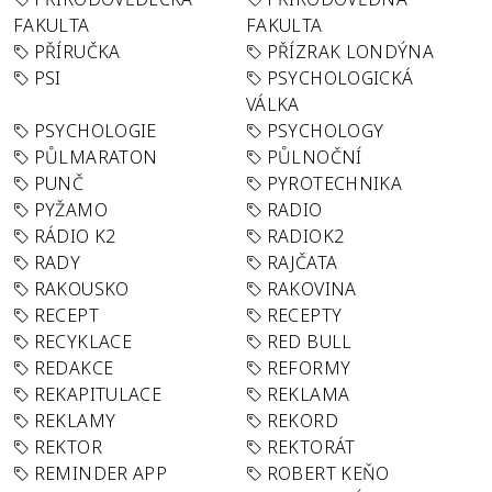
FAKULTA
FAKULTA
PŘÍRUČKA
PŘÍZRAK LONDÝNA
PSI
PSYCHOLOGICKÁ
VÁLKA
PSYCHOLOGIE
PSYCHOLOGY
PŮLMARATON
PŮLNOČNÍ
PUNČ
PYROTECHNIKA
PYŽAMO
RADIO
RÁDIO K2
RADIOK2
RADY
RAJČATA
RAKOUSKO
RAKOVINA
RECEPT
RECEPTY
RECYKLACE
RED BULL
REDAKCE
REFORMY
REKAPITULACE
REKLAMA
REKLAMY
REKORD
REKTOR
REKTORÁT
REMINDER APP
ROBERT KEŇO