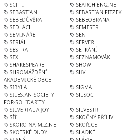
SCI-FI
SEARCH ENGINE
SEBASTIAN
SEBASTIAN FITZEK
SEBEDŮVĚRA
SEBEOBRANA
SEDLÁCI
SEMESTR
SEMINÁŘE
SEN
SERIÁL
SERVER
SESTRA
SETKÁNÍ
SEX
SEZNAMOVÁK
SHAKESPEARE
SHOW
SHROMÁŽDĚNÍ
SHV
AKADEMICKÉ OBCE
SIBYLA
SIGMA
SILESIAN-SOCIETY-
SILSOC
FOR-SOLIDARITY
SILVERTAL A JOY
SILVESTR
SÍŤ
SKOČNÝ PŘÍLIV
SKORO-NA-MIZINE
SKOŘICE
SKOTSKÉ DUDY
SLADKÉ
SLANÝ
SLÁVIE