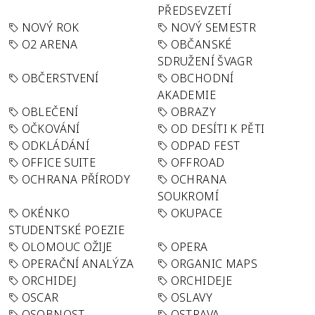
PŘEDSEVZETÍ
NOVÝ ROK
NOVÝ SEMESTR
O2 ARENA
OBČANSKÉ
SDRUŽENÍ ŠVAGR
OBČERSTVENÍ
OBCHODNÍ
AKADEMIE
OBLEČENÍ
OBRAZY
OČKOVÁNÍ
OD DESÍTI K PĚTI
ODKLÁDÁNÍ
ODPAD FEST
OFFICE SUITE
OFFROAD
OCHRANA PŘÍRODY
OCHRANA
SOUKROMÍ
OKÉNKO
OKUPACE
STUDENTSKÉ POEZIE
OLOMOUC OŽIJE
OPERA
OPERAČNÍ ANALÝZA
ORGANIC MAPS
ORCHIDEJ
ORCHIDEJE
OSCAR
OSLAVY
OSOBNOST
OSTRAVA