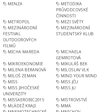
MENZA
METODIKA
PRŮVODCOVSKÉ
ČINNOSTI
METROPOL
MEZI SVĚTY
MEZINÁRODNÍ
MEZINÁRODNÍ
FESTIVAL
STUDENTSKÝ KLUB
OUTDOOROVÝCH
FILMŮ
MICHA MAREDA
MICHAELA
GEMROTOVÁ
MIKROEKONOMIE
MIKULÁŠ BEK
MILENA BERANOVÁ
MILOSLAV VLK
MILOŠ ZEMAN
MIND YOUR MIND
MISS
MISS JČU
MISS JIHOČESKÉ
MISS JU
UNIVERZITY
MISSAEROBIC2015
MISTROVSTVÍ
MLÁDEŽ KRAJI
MMA
MNEMOTECHNICKÉ
MNICHOV