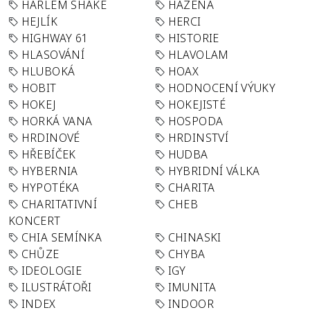
HARLEM SHAKE
HÁZENÁ
HEJLÍK
HERCI
HIGHWAY 61
HISTORIE
HLASOVÁNÍ
HLAVOLAM
HLUBOKÁ
HOAX
HOBIT
HODNOCENÍ VÝUKY
HOKEJ
HOKEJISTÉ
HORKÁ VANA
HOSPODA
HRDINOVÉ
HRDINSTVÍ
HŘEBÍČEK
HUDBA
HYBERNIA
HYBRIDNÍ VÁLKA
HYPOTÉKA
CHARITA
CHARITATIVNÍ
CHEB
KONCERT
CHIA SEMÍNKA
CHINASKI
CHŮZE
CHYBA
IDEOLOGIE
IGY
ILUSTRÁTOŘI
IMUNITA
INDEX
INDOOR