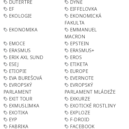
DUTERTRE
DÝNĚ
EF
EIFFELOVKA
EKOLOGIE
EKONOMICKÁ
FAKULTA
EKONOMIKA
EMMANUEL
MACRON
EMOCE
EPSTEIN
ERASMUS
ERASMUS+
ERIK AXL SUND
EROS
ESEJ
ETIKETA
ETIOPIE
EUROPE
EVA BUREŠOVÁ
EVERNOTE
EVROPSKÝ
EVROPSKÝ
PARLAMENT
PARLAMENT MLÁDEŽE
EXIT TOUR
EXKURZE
EXMUSLIMKA
EXOTICKÉ ROSTLINY
EXOTIKA
EXPLOZE
EYP
F-DROID
FABRIKA
FACEBOOK