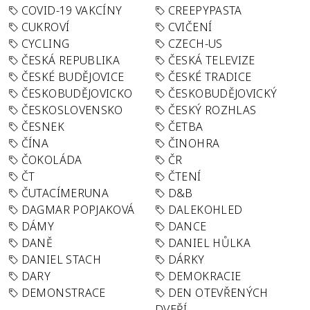
COVID-19 VAKCÍNY
CREEPYPASTA
CUKROVÍ
CVIČENÍ
CYCLING
CZECH-US
ČESKÁ REPUBLIKA
ČESKÁ TELEVIZE
ČESKÉ BUDĚJOVICE
ČESKÉ TRADICE
ČESKOBUDĚJOVICKO
ČESKOBUDĚJOVICKÝ
ČESKOSLOVENSKO
ČESKÝ ROZHLAS
ČESNEK
ČETBA
ČÍNA
ČINOHRA
ČOKOLÁDA
ČR
ČT
ČTENÍ
ČUTACÍMERUNA
D&B
DAGMAR POPJAKOVÁ
DALEKOHLED
DÁMY
DANCE
DANĚ
DANIEL HŮLKA
DANIEL STACH
DÁRKY
DARY
DEMOKRACIE
DEMONSTRACE
DEN OTEVŘENÝCH
DVEŘÍ