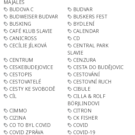
MAJÁLES
BUDOVA C
BUDVAR
BUDWEISER BUDVAR
BUSKERS FEST
BUSKING
BYDLENÍ
CAFÉ KLUB SLAVIE
CALENDAR
CANICROSS
CD
CECÍLIE JÍLKOVÁ
CENTRAL PARK
SLAVIE
CENTRUM
CENZURA
CESKEBUDEJOVICE
CESTA DO BUDĚJOVIC
CESTOPIS
CESTOVÁNÍ
CESTOVATELÉ
CESTOVNÍ RUCH
CESTY KE SVOBODĚ
CIBULE
CÍL
CILLA & ROLF
BÖRJLINDOVI
CIMMO
CITRON
CIZINA
CK FISHER
CO TO BYL COVID
COVID
COVID ZPRÁVA
COVID-19