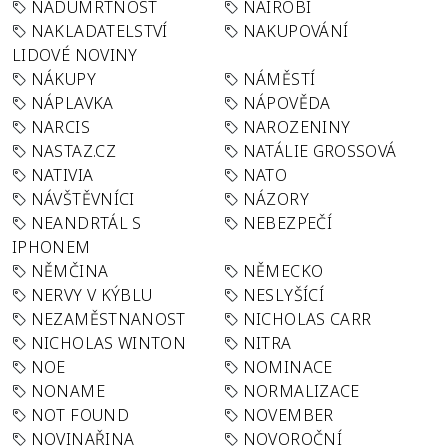
NADÚMRTNOST
NAIROBI
NAKLADATELSTVÍ
NAKUPOVÁNÍ
LIDOVÉ NOVINY
NÁKUPY
NÁMĚSTÍ
NÁPLAVKA
NÁPOVĚDA
NARCIS
NAROZENINY
NASTAZ.CZ
NATÁLIE GROSSOVÁ
NATIVIA
NATO
NÁVŠTĚVNÍCI
NÁZORY
NEANDRTÁL S
NEBEZPEČÍ
IPHONEM
NĚMČINA
NĚMECKO
NERVY V KÝBLU
NESLYŠÍCÍ
NEZAMĚSTNANOST
NICHOLAS CARR
NICHOLAS WINTON
NITRA
NOE
NOMINACE
NONAME
NORMALIZACE
NOT FOUND
NOVEMBER
NOVINAŘINA
NOVOROČNÍ