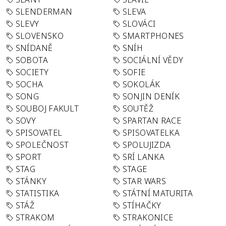
SLENDERMAN
SLEVA
SLEVY
SLOVÁCI
SLOVENSKO
SMARTPHONES
SNÍDANĚ
SNÍH
SOBOTA
SOCIÁLNÍ VĚDY
SOCIETY
SOFIE
SOCHA
SOKOLÁK
SONG
SONJIN DENÍK
SOUBOJ FAKULT
SOUTĚŽ
SOVY
SPARTAN RACE
SPISOVATEL
SPISOVATELKA
SPOLEČNOST
SPOLUJIZDA
SPORT
SRÍ LANKA
STAG
STAGE
STÁNKY
STAR WARS
STATISTIKA
STÁTNÍ MATURITA
STÁŽ
STÍHAČKY
STRAKOM
STRAKONICE