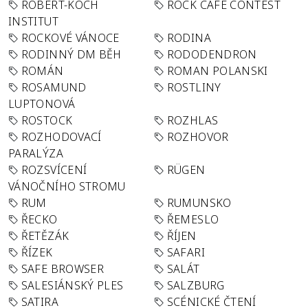
ROBERT-KOCH
ROCK CAFÉ CONTEST
INSTITUT
ROCKOVÉ VÁNOCE
RODINA
RODINNÝ DM BĚH
RODODENDRON
ROMÁN
ROMAN POLANSKI
ROSAMUND
ROSTLINY
LUPTONOVÁ
ROSTOCK
ROZHLAS
ROZHODOVACÍ
ROZHOVOR
PARALÝZA
ROZSVÍCENÍ
RÜGEN
VÁNOČNÍHO STROMU
RUM
RUMUNSKO
ŘECKO
ŘEMESLO
ŘETĚZÁK
ŘÍJEN
ŘÍZEK
SAFARI
SAFE BROWSER
SALÁT
SALESIÁNSKÝ PLES
SALZBURG
SATIRA
SCÉNICKÉ ČTENÍ