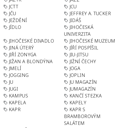
JCTT
JCU
JČU
JEFFREY A. TUCKER
JEŽDĚNÍ
JIDÁŠ
JÍDLO
JIHOČESKÁ
UNIVERZITA
JIHOČESKÉ DIVADLO
JIHOČESKÉ MUZEUM
JINÁ ÚTERÝ
JÍŘÍ POSPÍŠIL
JIŘÍ ZONYGA
JIU-JITSU
JIŽAN A BLONDÝNA
JIŽNÍ ČECHY
JMELÍ
JOGA
JOGGING
JOPLIN
JU
JU MAGAZÍN
JUGI
JUMAGAZÍN
KAMPUS
KANČÍ STEZKA
KAPELA
KAPELY
KAPR
KAPR S
BRAMBOROVÝM
SALÁTEM