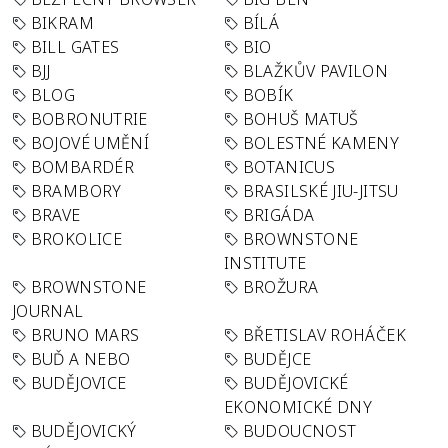
BIKRAM
BÍLÁ
BILL GATES
BIO
BJJ
BLAŽKŮV PAVILON
BLOG
BOBÍK
BOBRONUTRIE
BOHUŠ MATUŠ
BOJOVÉ UMĚNÍ
BOLESTNÉ KAMENY
BOMBARDÉR
BOTANICUS
BRAMBORY
BRASILSKÉ JIU-JITSU
BRAVE
BRIGÁDA
BROKOLICE
BROWNSTONE
INSTITUTE
BROWNSTONE
BROŽURA
JOURNAL
BRUNO MARS
BŘETISLAV ROHÁČEK
BUĎ A NEBO
BUDĚJCE
BUDĚJOVICE
BUDĚJOVICKÉ
EKONOMICKÉ DNY
BUDĚJOVICKÝ
BUDOUCNOST