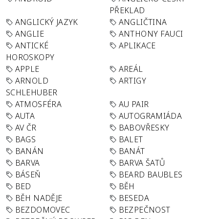
PŘEKLAD
ANGLICKÝ JAZYK
ANGLIČTINA
ANGLIE
ANTHONY FAUCI
ANTICKÉ
APLIKACE
HOROSKOPY
APPLE
AREÁL
ARNOLD
ARTIGY
SCHLEHUBER
ATMOSFÉRA
AU PAIR
AUTA
AUTOGRAMIÁDA
AV ČR
BABOVŘESKY
BAGS
BALET
BANÁN
BANÁT
BARVA
BARVA ŠATŮ
BÁSEŇ
BEARD BAUBLES
BED
BĚH
BĚH NADĚJE
BESEDA
BEZDOMOVEC
BEZPEČNOST