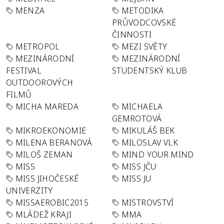
MENZA
METODIKA
PRŮVODCOVSKÉ
ČINNOSTI
METROPOL
MEZI SVĚTY
MEZINÁRODNÍ
MEZINÁRODNÍ
FESTIVAL
STUDENTSKÝ KLUB
OUTDOOROVÝCH
FILMŮ
MICHA MAREDA
MICHAELA
GEMROTOVÁ
MIKROEKONOMIE
MIKULÁŠ BEK
MILENA BERANOVÁ
MILOSLAV VLK
MILOŠ ZEMAN
MIND YOUR MIND
MISS
MISS JČU
MISS JIHOČESKÉ
MISS JU
UNIVERZITY
MISSAEROBIC2015
MISTROVSTVÍ
MLÁDEŽ KRAJI
MMA