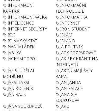
INFORMAČNÍ
INFORMAČNÍ
KAMPAŇ
TECHNOLOGIE
INFORMAČNÍ VÁLKA
INFORMATIKA
INTELIGENCE
INTERNET
INTERNET SECURITY
IRON STUDENT
ISIC
ISLÁM
ISLÁMSKÝ STÁT
ISLAND
IVAN MLÁDEK
JÁ POUTNÍK
JABLKA
JACK ROZPAROVAČ
JACHYM TOPOL
JAK SE CHRÁNIT NA
INTERNETU
JAK SI UDĚLAT
JAKOU MAJÍ ŠATY
MODŘINU
BARVU
JAKSI TAKSI
JAN JANDA
JÁN KOLENÍK
JAN PALACH
JAN RAUS
JANA GIA
SOUKUPOVÁ
JANA SOUKUPOVÁ
JARO