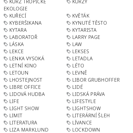
KURZ TROPICKÉ
KURZY
EKOLOGIE
KUŘECÍ
KVĚTÁK
KYBERŠIKANA
KYNUTÉ TĚSTO
KYTARA
KYTARISTA
LABORATOŘ
LARRY PAGE
LÁSKA
LAW
LEKCE
LEKSES
LENKA VYSOKÁ
LETADLA
LETNÍ KINO
LÉTO
LETOUN
LEVNĚ
LHOSTEJNOST
LIBOR GRUBHOFFER
LIBRE OFFICE
LIDÉ
LIDOVÁ HUDBA
LIDSKÁ PRÁVA
LIFE
LIFESTYLE
LIGHT SHOW
LIGHTSHOW
LIMIT
LITERÁRNÍ ŠLEH
LITERATURA
LÍVANCE
LIZA MARKLUND
LOCKDOWN