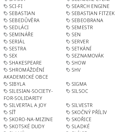
SCI-FI
SEARCH ENGINE
SEBASTIAN
SEBASTIAN FITZEK
SEBEDŮVĚRA
SEBEOBRANA
SEDLÁCI
SEMESTR
SEMINÁŘE
SEN
SERIÁL
SERVER
SESTRA
SETKÁNÍ
SEX
SEZNAMOVÁK
SHAKESPEARE
SHOW
SHROMÁŽDĚNÍ
SHV
AKADEMICKÉ OBCE
SIBYLA
SIGMA
SILESIAN-SOCIETY-
SILSOC
FOR-SOLIDARITY
SILVERTAL A JOY
SILVESTR
SÍŤ
SKOČNÝ PŘÍLIV
SKORO-NA-MIZINE
SKOŘICE
SKOTSKÉ DUDY
SLADKÉ