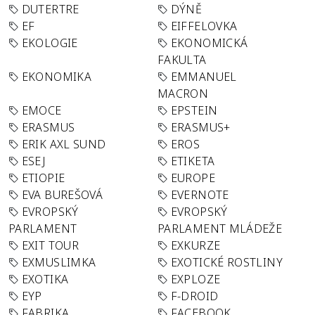
DUTERTRE
DÝNĚ
EF
EIFFELOVKA
EKOLOGIE
EKONOMICKÁ
FAKULTA
EKONOMIKA
EMMANUEL
MACRON
EMOCE
EPSTEIN
ERASMUS
ERASMUS+
ERIK AXL SUND
EROS
ESEJ
ETIKETA
ETIOPIE
EUROPE
EVA BUREŠOVÁ
EVERNOTE
EVROPSKÝ
EVROPSKÝ
PARLAMENT
PARLAMENT MLÁDEŽE
EXIT TOUR
EXKURZE
EXMUSLIMKA
EXOTICKÉ ROSTLINY
EXOTIKA
EXPLOZE
EYP
F-DROID
FABRIKA
FACEBOOK