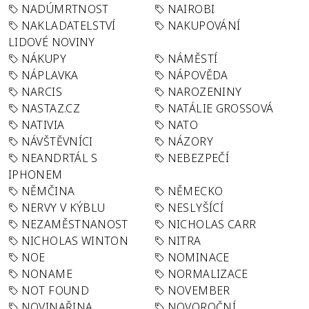
NADÚMRTNOST
NAIROBI
NAKLADATELSTVÍ
NAKUPOVÁNÍ
LIDOVÉ NOVINY
NÁKUPY
NÁMĚSTÍ
NÁPLAVKA
NÁPOVĚDA
NARCIS
NAROZENINY
NASTAZ.CZ
NATÁLIE GROSSOVÁ
NATIVIA
NATO
NÁVŠTĚVNÍCI
NÁZORY
NEANDRTÁL S
NEBEZPEČÍ
IPHONEM
NĚMČINA
NĚMECKO
NERVY V KÝBLU
NESLYŠÍCÍ
NEZAMĚSTNANOST
NICHOLAS CARR
NICHOLAS WINTON
NITRA
NOE
NOMINACE
NONAME
NORMALIZACE
NOT FOUND
NOVEMBER
NOVINAŘINA
NOVOROČNÍ