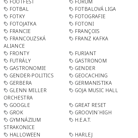
FOOTFEST
FORUM
FOTBAL
FOTBALOVÁ LIGA
FOTKY
FOTOGRAFIE
FOTOJATKA
FOTONI
FRANCIE
FRANÇOIS
FRANCOUZSKÁ
FRANZ KAFKA
ALIANCE
FRONTY
FURIANT
FUTRÁLY
GASTRONOM
GASTRONOMIE
GENDER
GENDER-POLITICS
GEOCACHING
GERBERA
GERMANISTIKA
GLENN MILLER
GOJA MUSIC HALL
ORCHESTRA
GOOGLE
GREAT RESET
GROK
GROOVIN´HIGH
GYMNÁZIUM
H.E.A.T.
STRAKONICE
HALLOWEEN
HARLEJ