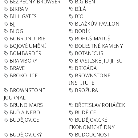
BEZPEČNÝ BROWSER
BIG BEN
BIKRAM
BÍLÁ
BILL GATES
BIO
BJJ
BLAŽKŮV PAVILON
BLOG
BOBÍK
BOBRONUTRIE
BOHUŠ MATUŠ
BOJOVÉ UMĚNÍ
BOLESTNÉ KAMENY
BOMBARDÉR
BOTANICUS
BRAMBORY
BRASILSKÉ JIU-JITSU
BRAVE
BRIGÁDA
BROKOLICE
BROWNSTONE
INSTITUTE
BROWNSTONE
BROŽURA
JOURNAL
BRUNO MARS
BŘETISLAV ROHÁČEK
BUĎ A NEBO
BUDĚJCE
BUDĚJOVICE
BUDĚJOVICKÉ
EKONOMICKÉ DNY
BUDĚJOVICKÝ
BUDOUCNOST