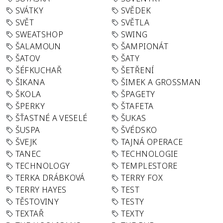
SVÁTKY
SVĚDEK
SVĚT
SVĚTLA
SWEATSHOP
SWING
ŠALAMOUN
ŠAMPIONÁT
ŠATOV
ŠATY
ŠÉFKUCHAŘ
ŠETŘENÍ
ŠIKANA
ŠIMEK A GROSSMAN
ŠKOLA
ŠPAGETY
ŠPERKY
ŠTAFETA
ŠŤASTNÉ A VESELÉ
ŠUKAS
ŠUSPA
ŠVÉDSKO
ŠVEJK
TAJNÁ OPERACE
TANEC
TECHNOLOGIE
TECHNOLOGY
TEMPLESTORE
TERKA DRÁBKOVÁ
TERRY FOX
TERRY HAYES
TEST
TĚSTOVINY
TESTY
TEXTAŘ
TEXTY