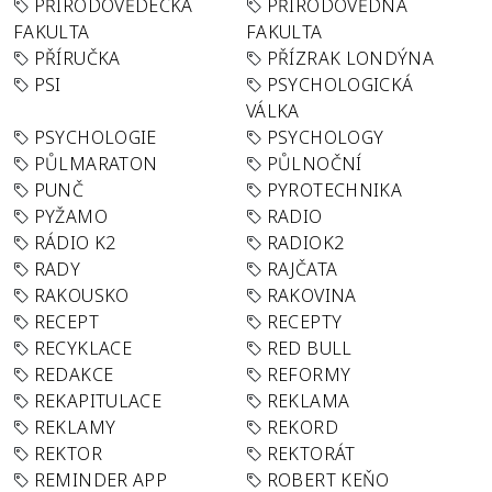
PŘÍRODOVĚDECKÁ
PŘÍRODOVĚDNÁ
FAKULTA
FAKULTA
PŘÍRUČKA
PŘÍZRAK LONDÝNA
PSI
PSYCHOLOGICKÁ
VÁLKA
PSYCHOLOGIE
PSYCHOLOGY
PŮLMARATON
PŮLNOČNÍ
PUNČ
PYROTECHNIKA
PYŽAMO
RADIO
RÁDIO K2
RADIOK2
RADY
RAJČATA
RAKOUSKO
RAKOVINA
RECEPT
RECEPTY
RECYKLACE
RED BULL
REDAKCE
REFORMY
REKAPITULACE
REKLAMA
REKLAMY
REKORD
REKTOR
REKTORÁT
REMINDER APP
ROBERT KEŇO