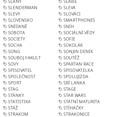
SLANÝ
SLÁVIE
SLENDERMAN
SLEVA
SLEVY
SLOVÁCI
SLOVENSKO
SMARTPHONES
SNÍDANĚ
SNÍH
SOBOTA
SOCIÁLNÍ VĚDY
SOCIETY
SOFIE
SOCHA
SOKOLÁK
SONG
SONJIN DENÍK
SOUBOJ FAKULT
SOUTĚŽ
SOVY
SPARTAN RACE
SPISOVATEL
SPISOVATELKA
SPOLEČNOST
SPOLUJIZDA
SPORT
SRÍ LANKA
STAG
STAGE
STÁNKY
STAR WARS
STATISTIKA
STÁTNÍ MATURITA
STÁŽ
STÍHAČKY
STRAKOM
STRAKONICE