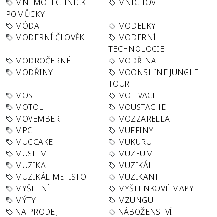
MNEMOTECHNICKÉ
MNICHOV
POMŮCKY
MÓDA
MODELKY
MODERNÍ ČLOVĚK
MODERNÍ
TECHNOLOGIE
MODROČERNÉ
MODŘINA
MODŘINY
MOONSHINE JUNGLE
TOUR
MOST
MOTIVACE
MOTOL
MOUSTACHE
MOVEMBER
MOZZARELLA
MPC
MUFFINY
MUGCAKE
MUKURU
MUSLIM
MUZEUM
MUZIKA
MUZIKÁL
MUZIKÁL MEFISTO
MUZIKANT
MYŠLENÍ
MYŠLENKOVÉ MAPY
MÝTY
MZUNGU
NA PRODEJ
NÁBOŽENSTVÍ