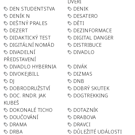
DVEŘÍ
DEN STUDENTSTVA
DENIK
DENÍK N
DESATERO
DEŠTNÝ PRALES
DĚTI
DEZERT
DEZINFORMACE
DIDAKTICKÝ TEST
DIGITAL DANGER
DIGITÁLNÍ NOMÁD
DISTRIBUCE
DIVADELNÍ
DIVADLO
PŘEDSTAVENÍ
DIVADLO HYBERNIA
DIVÁK
DIVOKEJBILL
DIZMAS
DJ
DNB
DOBRODRUŽSTVÍ
DOBRÝ SKUTEK
DOC. RNDR. JAK
DOGTREKKING
KUBEŠ
DOKONALÉ TICHO
DOTAZNÍK
DOUČOVÁNÍ
DRABOVA
DRAMA
DRAVCI
DRBA
DŮLEŽITÉ UDÁLOSTI