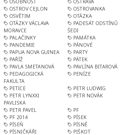
OSOBNOST
OSTRAVA
OSTROV CEJLON
OSTROVANKA
OSVĚTIM
OTÁZKA
OTÁZKY VÁCLAVA
PADESÁT ODSTÍNŮ
MORAVCE
ŠEDI
PALAČINKY
PAMÁTKA
PANDEMIE
PÁNOVÉ
PAPUA NOVA GUINEA
PARTY
PAŘÍŽ
PÁTEK
PAVLA SMETANOVÁ
PAVLÍNA BITAROVÁ
PEDAGOGICKÁ
PENÍZE
FAKULTA
PETICE
PETR LUDWIG
PETR LYNXXI
PETR NOVÁK
PAVLISKA
PETR PAVEL
PF
PF 2014
PÍSEK
PÍSEŇ
PÍSNĚ
PÍSNIČKÁŘI
PIŠKOT