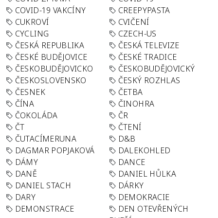
COVID-19 VAKCÍNY
CREEPYPASTA
CUKROVÍ
CVIČENÍ
CYCLING
CZECH-US
ČESKÁ REPUBLIKA
ČESKÁ TELEVIZE
ČESKÉ BUDĚJOVICE
ČESKÉ TRADICE
ČESKOBUDĚJOVICKO
ČESKOBUDĚJOVICKÝ
ČESKOSLOVENSKO
ČESKÝ ROZHLAS
ČESNEK
ČETBA
ČÍNA
ČINOHRA
ČOKOLÁDA
ČR
ČT
ČTENÍ
ČUTACÍMERUNA
D&B
DAGMAR POPJAKOVÁ
DALEKOHLED
DÁMY
DANCE
DANĚ
DANIEL HŮLKA
DANIEL STACH
DÁRKY
DARY
DEMOKRACIE
DEMONSTRACE
DEN OTEVŘENÝCH