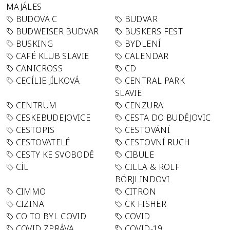
MAJÁLES
BUDOVA C
BUDVAR
BUDWEISER BUDVAR
BUSKERS FEST
BUSKING
BYDLENÍ
CAFÉ KLUB SLAVIE
CALENDAR
CANICROSS
CD
CECÍLIE JÍLKOVÁ
CENTRAL PARK
SLAVIE
CENTRUM
CENZURA
CESKEBUDEJOVICE
CESTA DO BUDĚJOVIC
CESTOPIS
CESTOVÁNÍ
CESTOVATELÉ
CESTOVNÍ RUCH
CESTY KE SVOBODĚ
CIBULE
CÍL
CILLA & ROLF
BÖRJLINDOVI
CIMMO
CITRON
CIZINA
CK FISHER
CO TO BYL COVID
COVID
COVID ZPRÁVA
COVID-19