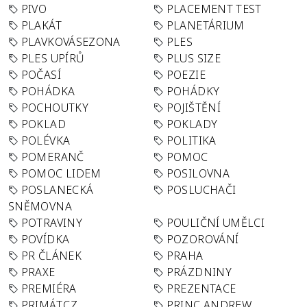
PIVO
PLACEMENT TEST
PLAKÁT
PLANETÁRIUM
PLAVKOVÁSEZONA
PLES
PLES UPÍRŮ
PLUS SIZE
POČASÍ
POEZIE
POHÁDKA
POHÁDKY
POCHOUTKY
POJIŠTĚNÍ
POKLAD
POKLADY
POLÉVKA
POLITIKA
POMERANČ
POMOC
POMOC LIDEM
POSILOVNA
POSLANECKÁ
POSLUCHAČI
SNĚMOVNA
POTRAVINY
POULIČNÍ UMĚLCI
POVÍDKA
POZOROVÁNÍ
PR ČLÁNEK
PRAHA
PRAXE
PRÁZDNINY
PREMIÉRA
PREZENTACE
PRIMÁT.CZ
PRINC ANDREW