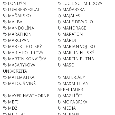
LONDÝN
LUCIE SCHMIEDOVÁ
LUMBERSEXUAL
MAĎARSKA
MAĎARSKO
MAJÁLES
MALBA
MALÉ DIVADLO
MANDOLÍNA
MANDRAGE
MARATHON
MARATON
MARCIPÁN
MÁRDI
MAREK LHOTSKÝ
MARIAN VOJTKO
MARIE ROTTROVÁ
MARTIN HILSKÝ
MARTIN KONVIČKA
MARTIN PUTNA
MASARYKOVA
MASO
UNIVERZITA
MATEMATIKA
MATERIÁLY
MATOUŠ VINŠ
MAXMILLIAN
APPELTAUER
MAYER HAWTHORNE
MAZLÍČCI
MBTI
MC FABRIKA
MDŽ
MEDIA
MEDITACE
MEJDAN