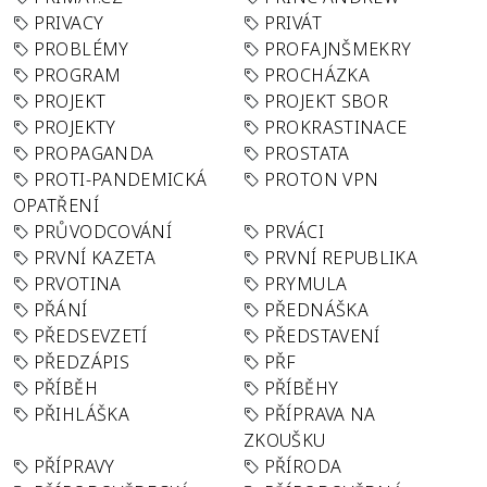
PRIVACY
PRIVÁT
PROBLÉMY
PROFAJNŠMEKRY
PROGRAM
PROCHÁZKA
PROJEKT
PROJEKT SBOR
PROJEKTY
PROKRASTINACE
PROPAGANDA
PROSTATA
PROTI-PANDEMICKÁ
PROTON VPN
OPATŘENÍ
PRŮVODCOVÁNÍ
PRVÁCI
PRVNÍ KAZETA
PRVNÍ REPUBLIKA
PRVOTINA
PRYMULA
PŘÁNÍ
PŘEDNÁŠKA
PŘEDSEVZETÍ
PŘEDSTAVENÍ
PŘEDZÁPIS
PŘF
PŘÍBĚH
PŘÍBĚHY
PŘIHLÁŠKA
PŘÍPRAVA NA
ZKOUŠKU
PŘÍPRAVY
PŘÍRODA