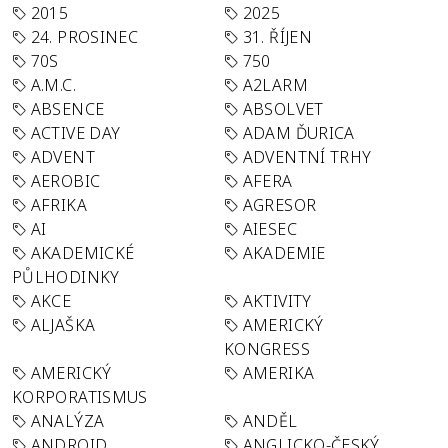
2015
2025
24. PROSINEC
31. ŘÍJEN
70S
750
A.M.C.
A2LARM
ABSENCE
ABSOLVET
ACTIVE DAY
ADAM ĎURICA
ADVENT
ADVENTNÍ TRHY
AEROBIC
AFERA
AFRIKA
AGRESOR
AI
AIESEC
AKADEMICKÉ
AKADEMIE
PŮLHODINKY
AKCE
AKTIVITY
ALJAŠKA
AMERICKÝ
KONGRESS
AMERICKÝ
AMERIKA
KORPORATISMUS
ANALÝZA
ANDĚL
ANDROID
ANGLICKO-ČESKÝ