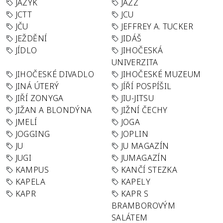
JAZYK
JAZZ
JCTT
JCU
JČU
JEFFREY A. TUCKER
JEŽDĚNÍ
JIDÁŠ
JÍDLO
JIHOČESKÁ
UNIVERZITA
JIHOČESKÉ DIVADLO
JIHOČESKÉ MUZEUM
JINÁ ÚTERÝ
JÍŘÍ POSPÍŠIL
JIŘÍ ZONYGA
JIU-JITSU
JIŽAN A BLONDÝNA
JIŽNÍ ČECHY
JMELÍ
JOGA
JOGGING
JOPLIN
JU
JU MAGAZÍN
JUGI
JUMAGAZÍN
KAMPUS
KANČÍ STEZKA
KAPELA
KAPELY
KAPR
KAPR S
BRAMBOROVÝM
SALÁTEM