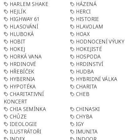
HARLEM SHAKE
HÁZENÁ
HEJLÍK
HERCI
HIGHWAY 61
HISTORIE
HLASOVÁNÍ
HLAVOLAM
HLUBOKÁ
HOAX
HOBIT
HODNOCENÍ VÝUKY
HOKEJ
HOKEJISTÉ
HORKÁ VANA
HOSPODA
HRDINOVÉ
HRDINSTVÍ
HŘEBÍČEK
HUDBA
HYBERNIA
HYBRIDNÍ VÁLKA
HYPOTÉKA
CHARITA
CHARITATIVNÍ
CHEB
KONCERT
CHIA SEMÍNKA
CHINASKI
CHŮZE
CHYBA
IDEOLOGIE
IGY
ILUSTRÁTOŘI
IMUNITA
INDEX
INDOOR