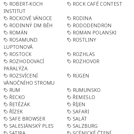
ROBERT-KOCH
ROCK CAFÉ CONTEST
INSTITUT
ROCKOVÉ VÁNOCE
RODINA
RODINNÝ DM BĚH
RODODENDRON
ROMÁN
ROMAN POLANSKI
ROSAMUND
ROSTLINY
LUPTONOVÁ
ROSTOCK
ROZHLAS
ROZHODOVACÍ
ROZHOVOR
PARALÝZA
ROZSVÍCENÍ
RÜGEN
VÁNOČNÍHO STROMU
RUM
RUMUNSKO
ŘECKO
ŘEMESLO
ŘETĚZÁK
ŘÍJEN
ŘÍZEK
SAFARI
SAFE BROWSER
SALÁT
SALESIÁNSKÝ PLES
SALZBURG
SATIRA
SCÉNICKÉ ČTENÍ