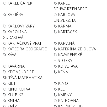
KAREL ČAPEK
KAREL
SCHWARZENBERG
KARIÉRA
KARLOVA
UNIVERZITA
KARLOVY VARY
KARMA
KAROLÍNA
KARTÁČEK
GUDASOVÁ
KARTÁČKOVÝ VRAH
KARVINÁ
KATEDRA GEOGRAFIE
KATEŘINA ŽEJDLOVÁ
KÁVA
KAVÁRENSKÉ
HISTORKY
KAVÁRNA
KD VLTAVA
KDE VŠUDE SE
KEŇA
SKRÝVÁ MATEMATIKA
KILT
KINO
KINO KOTVA
KLEŤ
KLUB K2
KMENY
KNIHA
KNIHOVNA
KNÍR
KNIŽNÍ KLUB