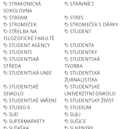
STRAKONICKÁ
STRÁVNÍCI
SOKOLOVNA
STREAM
STRES
STROMEČEK
STROMEČEK S DÁRKY
STŘELBA NA
STUDENT
FILOZOFICKÉ FAKULTĚ
STUDENT AGENCY
STUDENTA
STUDENTI
STUDENTKY
STUDENTSKÁ
STUDENTSKÁ
STŘEDA
TVORBA
STUDENTSKÁ UNIE
STUDENTSKÁ
ŽURNALISTIKA
STUDENTSKÉ
STUDENTSKÉ
DIVADLO
UNIVERZITNÍ DIVADLO
STUDENTSKÉ VAŘENÍ
STUDENTSKÝ ŽIVOT
STUDIO 6
STUDIUM
SUD
SUJU
SUPERMARKETY
SUŠICE
SUTAŠKA
SUVENÝRY