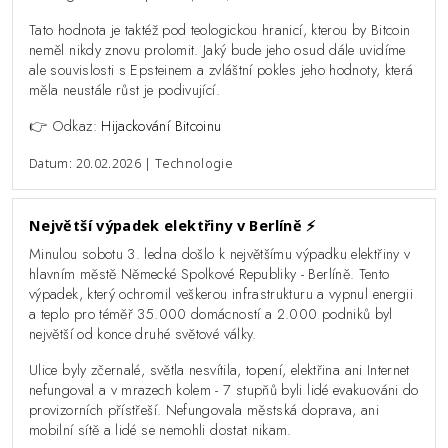
Tato hodnota je taktéž pod teologickou hranicí, kterou by Bitcoin
neměl nikdy znovu prolomit. Jaký bude jeho osud dále uvidíme
ale souvislosti s Epsteinem a zvláštní pokles jeho hodnoty, která
měla neustále růst je podivující.
👉 Odkaz:
Hijackování Bitcoinu
Datum: 20.02.2026 | Technologie
Největší výpadek elektřiny v Berlíně ⚡️
Minulou sobotu 3. ledna došlo k největšímu výpadku elektřiny v
hlavním městě Německé Spolkové Republiky - Berlíně. Tento
výpadek, který ochromil veškerou infrastrukturu a vypnul energii
a teplo pro téměř 35.000 domácností a 2.000 podniků byl
největší od konce druhé světové války.
Ulice byly zčernalé, světla nesvítila, topení, elektřina ani Internet
nefungoval a v mrazech kolem - 7 stupňů byli lidé evakuováni do
provizorních přístřeší. Nefungovala městská doprava, ani
mobilní sítě a lidé se nemohli dostat nikam.