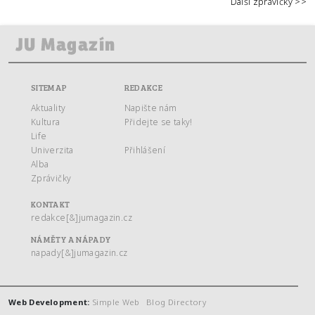
Další zprávičky >>
SITEMAP
REDAKCE
Aktuality
Napište nám
Kultura
Přidejte se taky!
Life
Univerzita
Přihlášení
Alba
Zprávičky
KONTAKT
redakce[&]jumagazin.cz
NÁMĚTY A NÁPADY
napady[&]jumagazin.cz
Web Development:
Simple Web
Blog Directory