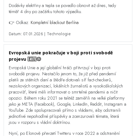
Dodávky elektřiny a tepla se povedlo obnovit až dnes, tedy
téměř 4 dny po začátku tohoto výpadku.
👉 Odkaz:
Kompletní blackout Berlína
Datum: 07.01.2026 | Technologie
Evropská unie pokračuje v boji proti svobodě
projevu 🇪🇺😐️
Evropská Unie a její globální hráči přitvrzují v boji proti
svobodě projevu. Nestačilo jenom to, že již před pandemií
platili ze státních daní a štědře dotovali síť fact-checkerů,
neziskových organizací, lokálních žurnalistů a vysokoškolských
pracovišť, které měli informovat o smrtelné pandemii a ničit
opozici. Během roku 2021 se taktéž zaměřili na velké platformy
jako je META (Facebook), Google, LinkedIn, Reddit, Instagram a
YouTube. Zde spolupracovali přímo s vládami, aby odstranili
jednotlivé nepohodlné příspěvky a zcenzurovali témata, která
jsou v rozporu s vládní doktrínou.
Nyní, po Elonově převzetí Twitteru v roce 2022 a odstranění