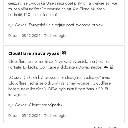
cenzury, se Evropská Unie snaží opět přitvrdit a uvaluje sankce
za neplnění nařízení o cenzuře na síť X a Elona Muska v
hodnotě 120 millionů dolarů.
👉 Odkaz:
Evropská unie bojuje proti svobodě projevu
Datum: 08.12.2025 | Technologie
Cloudflare znovu vypadl 🚧
Cloudflare zaznamenal další výrazný výpadek, který ochromil
Fortnite, LinkedIn, Coinbase a dokonce i Downdetector. ☁️ 🚨
„Opravný zásah byl proveden a sledujeme výsledky,“ uvádí
Cloudflare. Jedná se o druhý významný výpadek Cloudflare
během několika týdnů. Dříve byla taktéž postižena síť X či
Instagram.
👉 Odkaz:
Cloudflare výpadek
Datum: 05.12.2025 | Technologie