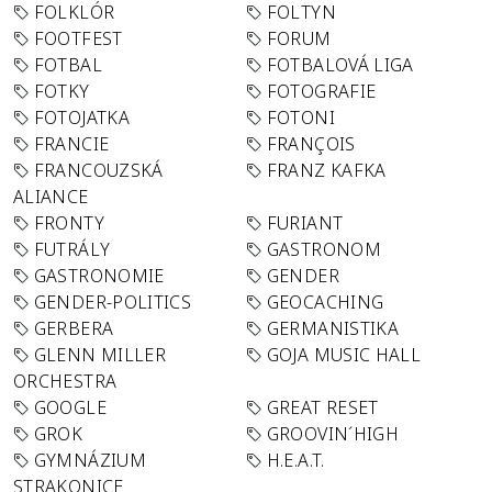
FOLKLÓR
FOLTYN
FOOTFEST
FORUM
FOTBAL
FOTBALOVÁ LIGA
FOTKY
FOTOGRAFIE
FOTOJATKA
FOTONI
FRANCIE
FRANÇOIS
FRANCOUZSKÁ
FRANZ KAFKA
ALIANCE
FRONTY
FURIANT
FUTRÁLY
GASTRONOM
GASTRONOMIE
GENDER
GENDER-POLITICS
GEOCACHING
GERBERA
GERMANISTIKA
GLENN MILLER
GOJA MUSIC HALL
ORCHESTRA
GOOGLE
GREAT RESET
GROK
GROOVIN´HIGH
GYMNÁZIUM
H.E.A.T.
STRAKONICE