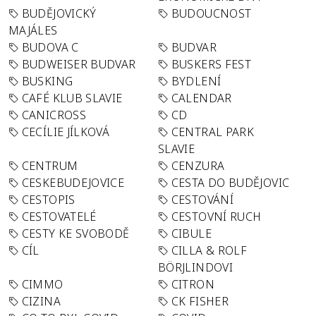
BUDĚJOVICKÝ
BUDOUCNOST
MAJÁLES
BUDOVA C
BUDVAR
BUDWEISER BUDVAR
BUSKERS FEST
BUSKING
BYDLENÍ
CAFÉ KLUB SLAVIE
CALENDAR
CANICROSS
CD
CECÍLIE JÍLKOVÁ
CENTRAL PARK
SLAVIE
CENTRUM
CENZURA
CESKEBUDEJOVICE
CESTA DO BUDĚJOVIC
CESTOPIS
CESTOVÁNÍ
CESTOVATELÉ
CESTOVNÍ RUCH
CESTY KE SVOBODĚ
CIBULE
CÍL
CILLA & ROLF
BÖRJLINDOVI
CIMMO
CITRON
CIZINA
CK FISHER