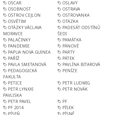
OSCAR
OSLAVY
OSOBNOST
OSTRAVA
OSTROV CEJLON
OSTROVANKA
OSVĚTIM
OTÁZKA
OTÁZKY VÁCLAVA
PADESÁT ODSTÍNŮ
MORAVCE
ŠEDI
PALAČINKY
PAMÁTKA
PANDEMIE
PÁNOVÉ
PAPUA NOVA GUINEA
PARTY
PAŘÍŽ
PÁTEK
PAVLA SMETANOVÁ
PAVLÍNA BITAROVÁ
PEDAGOGICKÁ
PENÍZE
FAKULTA
PETICE
PETR LUDWIG
PETR LYNXXI
PETR NOVÁK
PAVLISKA
PETR PAVEL
PF
PF 2014
PÍSEK
PÍSEŇ
PÍSNĚ