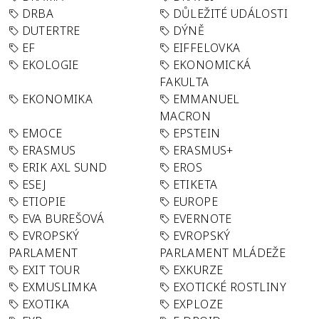
DRBA
DŮLEŽITÉ UDÁLOSTI
DUTERTRE
DÝNĚ
EF
EIFFELOVKA
EKOLOGIE
EKONOMICKÁ
FAKULTA
EKONOMIKA
EMMANUEL
MACRON
EMOCE
EPSTEIN
ERASMUS
ERASMUS+
ERIK AXL SUND
EROS
ESEJ
ETIKETA
ETIOPIE
EUROPE
EVA BUREŠOVÁ
EVERNOTE
EVROPSKÝ
EVROPSKÝ
PARLAMENT
PARLAMENT MLÁDEŽE
EXIT TOUR
EXKURZE
EXMUSLIMKA
EXOTICKÉ ROSTLINY
EXOTIKA
EXPLOZE