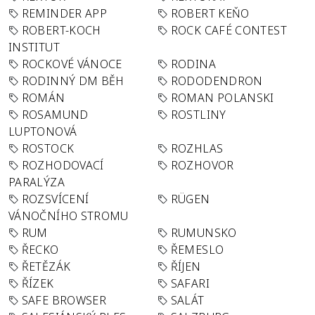
REMINDER APP
ROBERT KEŇO
ROBERT-KOCH
ROCK CAFÉ CONTEST
INSTITUT
ROCKOVÉ VÁNOCE
RODINA
RODINNÝ DM BĚH
RODODENDRON
ROMÁN
ROMAN POLANSKI
ROSAMUND
ROSTLINY
LUPTONOVÁ
ROSTOCK
ROZHLAS
ROZHODOVACÍ
ROZHOVOR
PARALÝZA
ROZSVÍCENÍ
RÜGEN
VÁNOČNÍHO STROMU
RUM
RUMUNSKO
ŘECKO
ŘEMESLO
ŘETĚZÁK
ŘÍJEN
ŘÍZEK
SAFARI
SAFE BROWSER
SALÁT