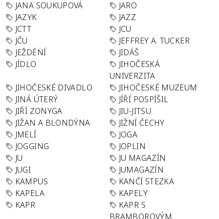
JANA SOUKUPOVÁ
JARO
JAZYK
JAZZ
JCTT
JCU
JČU
JEFFREY A. TUCKER
JEŽDĚNÍ
JIDÁŠ
JÍDLO
JIHOČESKÁ
UNIVERZITA
JIHOČESKÉ DIVADLO
JIHOČESKÉ MUZEUM
JINÁ ÚTERÝ
JÍŘÍ POSPÍŠIL
JIŘÍ ZONYGA
JIU-JITSU
JIŽAN A BLONDÝNA
JIŽNÍ ČECHY
JMELÍ
JOGA
JOGGING
JOPLIN
JU
JU MAGAZÍN
JUGI
JUMAGAZÍN
KAMPUS
KANČÍ STEZKA
KAPELA
KAPELY
KAPR
KAPR S
BRAMBOROVÝM