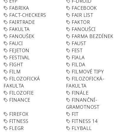
EYP
F-DROID
FABRIKA
FACEBOOK
FACT-CHECKERS
FAIR LIST
FAIRTRADE
FAKTOR
FAKULTA
FANOUŠCI
FANOUŠEK
FARMA BEZDÍNEK
FAUCI
FAUST
FEJETON
FEST
FESTIVAL
FIALA
FIGHT
FILDA
FILM
FILMOVÉ TIPY
FILOZOFICKÁ
FILOZOFICKÁ-
FAKULTA
FAKULTA
FILOZOFIE
FINÁLE
FINANCE
FINANČNÍ-
GRAMOTNOST
FIREFOX
FIT
FITNESS
FITNESS 14
FLEGR
FLYBALL