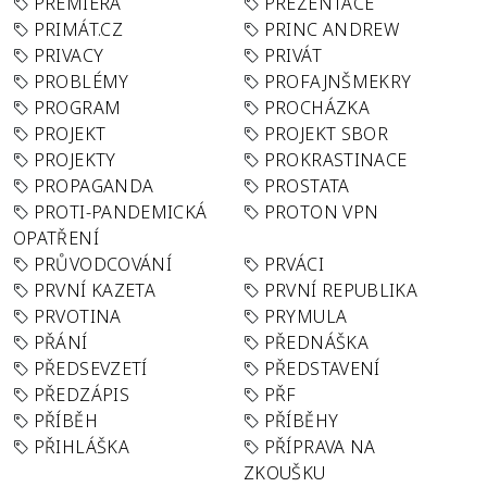
PREMIÉRA
PREZENTACE
PRIMÁT.CZ
PRINC ANDREW
PRIVACY
PRIVÁT
PROBLÉMY
PROFAJNŠMEKRY
PROGRAM
PROCHÁZKA
PROJEKT
PROJEKT SBOR
PROJEKTY
PROKRASTINACE
PROPAGANDA
PROSTATA
PROTI-PANDEMICKÁ
PROTON VPN
OPATŘENÍ
PRŮVODCOVÁNÍ
PRVÁCI
PRVNÍ KAZETA
PRVNÍ REPUBLIKA
PRVOTINA
PRYMULA
PŘÁNÍ
PŘEDNÁŠKA
PŘEDSEVZETÍ
PŘEDSTAVENÍ
PŘEDZÁPIS
PŘF
PŘÍBĚH
PŘÍBĚHY
PŘIHLÁŠKA
PŘÍPRAVA NA
ZKOUŠKU