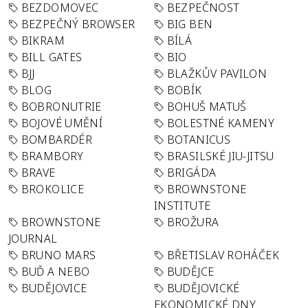
BEZDOMOVEC
BEZPEČNOST
BEZPEČNÝ BROWSER
BIG BEN
BIKRAM
BÍLÁ
BILL GATES
BIO
BJJ
BLAŽKŮV PAVILON
BLOG
BOBÍK
BOBRONUTRIE
BOHUŠ MATUŠ
BOJOVÉ UMĚNÍ
BOLESTNÉ KAMENY
BOMBARDÉR
BOTANICUS
BRAMBORY
BRASILSKÉ JIU-JITSU
BRAVE
BRIGÁDA
BROKOLICE
BROWNSTONE
INSTITUTE
BROWNSTONE
BROŽURA
JOURNAL
BRUNO MARS
BŘETISLAV ROHÁČEK
BUĎ A NEBO
BUDĚJCE
BUDĚJOVICE
BUDĚJOVICKÉ
EKONOMICKÉ DNY