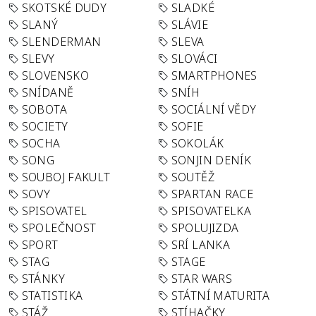
SKOTSKÉ DUDY
SLADKÉ
SLANÝ
SLÁVIE
SLENDERMAN
SLEVA
SLEVY
SLOVÁCI
SLOVENSKO
SMARTPHONES
SNÍDANĚ
SNÍH
SOBOTA
SOCIÁLNÍ VĚDY
SOCIETY
SOFIE
SOCHA
SOKOLÁK
SONG
SONJIN DENÍK
SOUBOJ FAKULT
SOUTĚŽ
SOVY
SPARTAN RACE
SPISOVATEL
SPISOVATELKA
SPOLEČNOST
SPOLUJIZDA
SPORT
SRÍ LANKA
STAG
STAGE
STÁNKY
STAR WARS
STATISTIKA
STÁTNÍ MATURITA
STÁŽ
STÍHAČKY