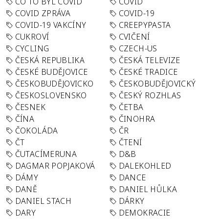
CO TO BYL COVID
COVID
COVID ZPRÁVA
COVID-19
COVID-19 VAKCÍNY
CREEPYPASTA
CUKROVÍ
CVIČENÍ
CYCLING
CZECH-US
ČESKÁ REPUBLIKA
ČESKÁ TELEVIZE
ČESKÉ BUDĚJOVICE
ČESKÉ TRADICE
ČESKOBUDĚJOVICKO
ČESKOBUDĚJOVICKÝ
ČESKOSLOVENSKO
ČESKÝ ROZHLAS
ČESNEK
ČETBA
ČÍNA
ČINOHRA
ČOKOLÁDA
ČR
ČT
ČTENÍ
ČUTACÍMERUNA
D&B
DAGMAR POPJAKOVÁ
DALEKOHLED
DÁMY
DANCE
DANĚ
DANIEL HŮLKA
DANIEL STACH
DÁRKY
DARY
DEMOKRACIE