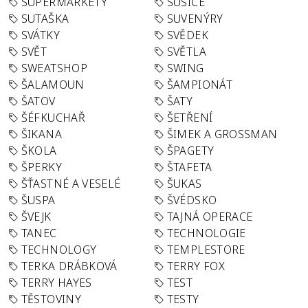
SUPERMARKETY
SUŠICE
SUTAŠKA
SUVENÝRY
SVÁTKY
SVĚDEK
SVĚT
SVĚTLA
SWEATSHOP
SWING
ŠALAMOUN
ŠAMPIONÁT
ŠATOV
ŠATY
ŠÉFKUCHAŘ
ŠETŘENÍ
ŠIKANA
ŠIMEK A GROSSMAN
ŠKOLA
ŠPAGETY
ŠPERKY
ŠTAFETA
ŠŤASTNÉ A VESELÉ
ŠUKAS
ŠUSPA
ŠVÉDSKO
ŠVEJK
TAJNÁ OPERACE
TANEC
TECHNOLOGIE
TECHNOLOGY
TEMPLESTORE
TERKA DRÁBKOVÁ
TERRY FOX
TERRY HAYES
TEST
TĚSTOVINY
TESTY