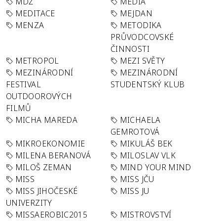
MDŽ
MEDIA
MEDITACE
MEJDAN
MENZA
METODIKA
PRŮVODCOVSKÉ
ČINNOSTI
METROPOL
MEZI SVĚTY
MEZINÁRODNÍ
MEZINÁRODNÍ
FESTIVAL
STUDENTSKÝ KLUB
OUTDOOROVÝCH
FILMŮ
MICHA MAREDA
MICHAELA
GEMROTOVÁ
MIKROEKONOMIE
MIKULÁŠ BEK
MILENA BERANOVÁ
MILOSLAV VLK
MILOŠ ZEMAN
MIND YOUR MIND
MISS
MISS JČU
MISS JIHOČESKÉ
MISS JU
UNIVERZITY
MISSAEROBIC2015
MISTROVSTVÍ