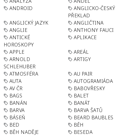
ANALÝZA
ANDĚL
ANDROID
ANGLICKO-ČESKÝ
PŘEKLAD
ANGLICKÝ JAZYK
ANGLIČTINA
ANGLIE
ANTHONY FAUCI
ANTICKÉ
APLIKACE
HOROSKOPY
APPLE
AREÁL
ARNOLD
ARTIGY
SCHLEHUBER
ATMOSFÉRA
AU PAIR
AUTA
AUTOGRAMIÁDA
AV ČR
BABOVŘESKY
BAGS
BALET
BANÁN
BANÁT
BARVA
BARVA ŠATŮ
BÁSEŇ
BEARD BAUBLES
BED
BĚH
BĚH NADĚJE
BESEDA