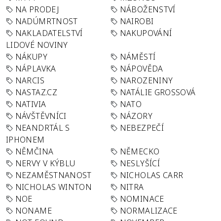
NA PRODEJ
NÁBOŽENSTVÍ
NADÚMRTNOST
NAIROBI
NAKLADATELSTVÍ
NAKUPOVÁNÍ
LIDOVÉ NOVINY
NÁKUPY
NÁMĚSTÍ
NÁPLAVKA
NÁPOVĚDA
NARCIS
NAROZENINY
NASTAZ.CZ
NATÁLIE GROSSOVÁ
NATIVIA
NATO
NÁVŠTĚVNÍCI
NÁZORY
NEANDRTÁL S
NEBEZPEČÍ
IPHONEM
NĚMČINA
NĚMECKO
NERVY V KÝBLU
NESLYŠÍCÍ
NEZAMĚSTNANOST
NICHOLAS CARR
NICHOLAS WINTON
NITRA
NOE
NOMINACE
NONAME
NORMALIZACE