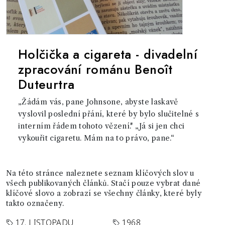
Holčička a cigareta - divadelní
zpracování románu Benoît
Duteurtra
„Žádám vás, pane Johnsone, abyste laskavě
vyslovil poslední přání, které by bylo slučitelné s
interním řádem tohoto vězení." „Já si jen chci
vykouřit cigaretu. Mám na to právo, pane.“
Na této stránce naleznete seznam klíčových slov u
všech publikovaných článků. Stačí pouze vybrat dané
klíčové slovo a zobrazí se všechny články, které byly
takto označeny.
17. LISTOPADU
1968