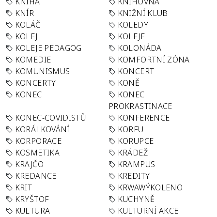
KNIHA
KNIHOVNA
KNÍR
KNIŽNÍ KLUB
KOLÁČ
KOLEDY
KOLEJ
KOLEJE
KOLEJE PEDAGOG
KOLONÁDA
KOMEDIE
KOMFORTNÍ ZÓNA
KOMUNISMUS
KONCERT
KONCERTY
KONĚ
KONEC
KONEC
PROKRASTINACE
KONEC-COVIDISTŮ
KONFERENCE
KORÁLKOVÁNÍ
KORFU
KORPORACE
KORUPCE
KOSMETIKA
KRÁDEŽ
KRAJČO
KRAMPUS
KREDANCE
KREDITY
KRIT
KRWAWÝKOLENO
KRYŠTOF
KUCHYNĚ
KULTURA
KULTURNÍ AKCE