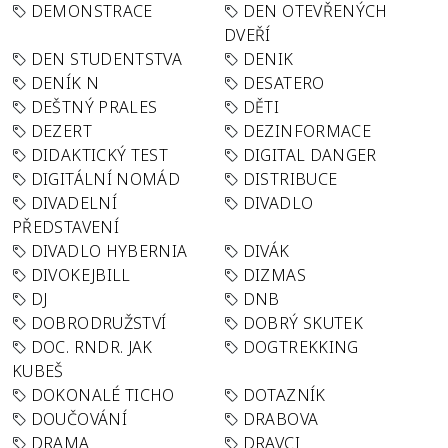
DEMONSTRACE
DEN OTEVŘENÝCH
DVEŘÍ
DEN STUDENTSTVA
DENIK
DENÍK N
DESATERO
DEŠTNÝ PRALES
DĚTI
DEZERT
DEZINFORMACE
DIDAKTICKÝ TEST
DIGITAL DANGER
DIGITÁLNÍ NOMÁD
DISTRIBUCE
DIVADELNÍ
DIVADLO
PŘEDSTAVENÍ
DIVADLO HYBERNIA
DIVÁK
DIVOKEJBILL
DIZMAS
DJ
DNB
DOBRODRUŽSTVÍ
DOBRÝ SKUTEK
DOC. RNDR. JAK
DOGTREKKING
KUBEŠ
DOKONALÉ TICHO
DOTAZNÍK
DOUČOVÁNÍ
DRABOVA
DRAMA
DRAVCI