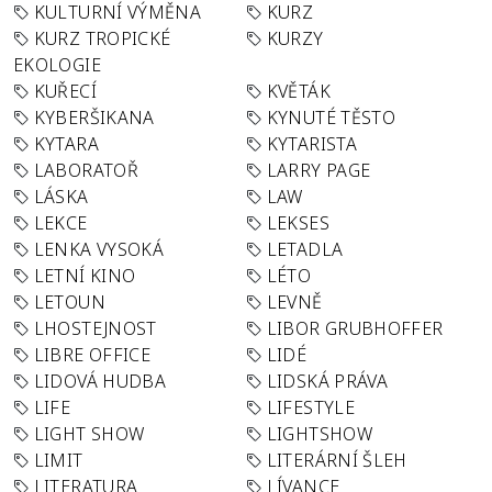
KULTURNÍ VÝMĚNA
KURZ
KURZ TROPICKÉ
KURZY
EKOLOGIE
KUŘECÍ
KVĚTÁK
KYBERŠIKANA
KYNUTÉ TĚSTO
KYTARA
KYTARISTA
LABORATOŘ
LARRY PAGE
LÁSKA
LAW
LEKCE
LEKSES
LENKA VYSOKÁ
LETADLA
LETNÍ KINO
LÉTO
LETOUN
LEVNĚ
LHOSTEJNOST
LIBOR GRUBHOFFER
LIBRE OFFICE
LIDÉ
LIDOVÁ HUDBA
LIDSKÁ PRÁVA
LIFE
LIFESTYLE
LIGHT SHOW
LIGHTSHOW
LIMIT
LITERÁRNÍ ŠLEH
LITERATURA
LÍVANCE