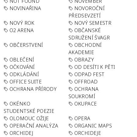
NOT FOUND
NOVEMBER
NOVINAŘINA
NOVOROČNÍ
PŘEDSEVZETÍ
NOVÝ ROK
NOVÝ SEMESTR
O2 ARENA
OBČANSKÉ
SDRUŽENÍ ŠVAGR
OBČERSTVENÍ
OBCHODNÍ
AKADEMIE
OBLEČENÍ
OBRAZY
OČKOVÁNÍ
OD DESÍTI K PĚTI
ODKLÁDÁNÍ
ODPAD FEST
OFFICE SUITE
OFFROAD
OCHRANA PŘÍRODY
OCHRANA
SOUKROMÍ
OKÉNKO
OKUPACE
STUDENTSKÉ POEZIE
OLOMOUC OŽIJE
OPERA
OPERAČNÍ ANALÝZA
ORGANIC MAPS
ORCHIDEJ
ORCHIDEJE