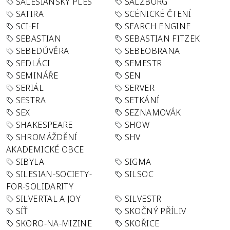
SALESIÁNSKÝ PLES
SALZBURG
SATIRA
SCÉNICKÉ ČTENÍ
SCI-FI
SEARCH ENGINE
SEBASTIAN
SEBASTIAN FITZEK
SEBEDŮVĚRA
SEBEOBRANA
SEDLÁCI
SEMESTR
SEMINÁŘE
SEN
SERIÁL
SERVER
SESTRA
SETKÁNÍ
SEX
SEZNAMOVÁK
SHAKESPEARE
SHOW
SHROMÁŽDĚNÍ
SHV
AKADEMICKÉ OBCE
SIBYLA
SIGMA
SILESIAN-SOCIETY-
SILSOC
FOR-SOLIDARITY
SILVERTAL A JOY
SILVESTR
SÍŤ
SKOČNÝ PŘÍLIV
SKORO-NA-MIZINE
SKOŘICE