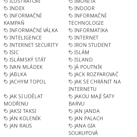
ILUSTRÁTOŘI
IMUNITA
INDEX
INDOOR
INFORMAČNÍ
INFORMAČNÍ
KAMPAŇ
TECHNOLOGIE
INFORMAČNÍ VÁLKA
INFORMATIKA
INTELIGENCE
INTERNET
INTERNET SECURITY
IRON STUDENT
ISIC
ISLÁM
ISLÁMSKÝ STÁT
ISLAND
IVAN MLÁDEK
JÁ POUTNÍK
JABLKA
JACK ROZPAROVAČ
JACHYM TOPOL
JAK SE CHRÁNIT NA
INTERNETU
JAK SI UDĚLAT
JAKOU MAJÍ ŠATY
MODŘINU
BARVU
JAKSI TAKSI
JAN JANDA
JÁN KOLENÍK
JAN PALACH
JAN RAUS
JANA GIA
SOUKUPOVÁ