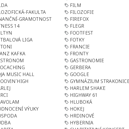
LDA
FILM
LOZOFICKÁ-FAKULTA
FILOZOFIE
INANČNÍ-GRAMOTNOST
FIREFOX
TNESS 14
FLEGR
OLTYN
FOOTFEST
TBALOVÁ LIGA
FOTKY
OTONI
FRANCIE
ANZ KAFKA
FRONTY
ASTRONOM
GASTRONOMIE
EOCACHING
GERBERA
JA MUSIC HALL
GOOGLE
OOVIN´HIGH
GYMNÁZIUM STRAKONIC
RLEJ
HARLEM SHAKE
RCI
HIGHWAY 61
LAVOLAM
HLUBOKÁ
ODNOCENÍ VÝUKY
HOKEJ
OSPODA
HRDINOVÉ
UDBA
HYBERNIA