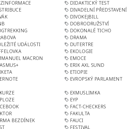
EZINFORMACE
DIDAKTICKÝ TEST
STRIBUCE
DIVADELNÍ PŘEDSTAVENÍ
VÁK
DIVOKEJBILL
NB
DOBRODRUŽSTVÍ
OGTREKKING
DOKONALÉ TICHO
RABOVA
DRAMA
LEŽITÉ UDÁLOSTI
DUTERTRE
FFELOVKA
EKOLOGIE
MMANUEL MACRON
EMOCE
RASMUS+
ERIK AXL SUND
IKETA
ETIOPIE
VERNOTE
EVROPSKÝ PARLAMENT
KURZE
EXMUSLIMKA
PLOZE
EYP
ACEBOOK
FACT-CHECKERS
AKTOR
FAKULTA
RMA BEZDÍNEK
FAUCI
ST
FESTIVAL