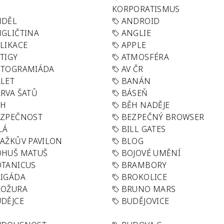
KORPORATISMUS
NDĚL
ANDROID
GLIČTINA
ANGLIE
LIKACE
APPLE
TIGY
ATMOSFÉRA
UTOGRAMIÁDA
AV ČR
LET
BANÁN
RVA ŠATŮ
BÁSEŇ
ĚH
BĚH NADĚJE
EZPEČNOST
BEZPEČNÝ BROWSER
LÁ
BILL GATES
AŽKŮV PAVILON
BLOG
OHUŠ MATUŠ
BOJOVÉ UMĚNÍ
TANICUS
BRAMBORY
IGÁDA
BROKOLICE
ROŽURA
BRUNO MARS
DĚJCE
BUDĚJOVICE