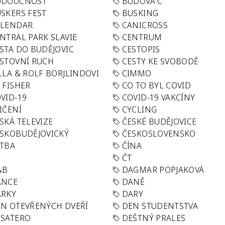
UDOUCNOST
BUDOVA C
SKERS FEST
BUSKING
ALENDAR
CANICROSS
NTRAL PARK SLAVIE
CENTRUM
STA DO BUDĚJOVIC
CESTOPIS
STOVNÍ RUCH
CESTY KE SVOBODĚ
LLA & ROLF BÖRJLINDOVI
CIMMO
 FISHER
CO TO BYL COVID
VID-19
COVID-19 VAKCÍNY
IČENÍ
CYCLING
SKÁ TELEVIZE
ČESKÉ BUDĚJOVICE
SKOBUDĚJOVICKÝ
ČESKOSLOVENSKO
TBA
ČÍNA
R
ČT
&B
DAGMAR POPJAKOVÁ
ANCE
DANĚ
ÁRKY
DARY
N OTEVŘENÝCH DVEŘÍ
DEN STUDENTSTVA
SATERO
DEŠTNÝ PRALES