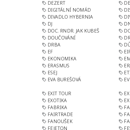
DEZERT
D
DIGITÁLNÍ NOMÁD
DI
DIVADLO HYBERNIA
DI
DJ
D
DOC. RNDR. JAK KUBEŠ
D
DOUČOVÁNÍ
D
DRBA
DŮ
EF
EI
EKONOMIKA
E
ERASMUS
E
ESEJ
ET
EVA BUREŠOVÁ
E
EXIT TOUR
EX
EXOTIKA
EX
FABRIKA
F
FAIRTRADE
F
FANOUŠEK
FA
FEJETON
FE