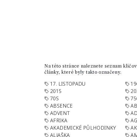
Na této stránce naleznete seznam klíčový
články, které byly takto označeny.
17. LISTOPADU
19
2015
20
70S
75
ABSENCE
AB
ADVENT
AD
AFRIKA
A
AKADEMICKÉ PŮLHODINKY
A
ALJAŠKA
AM