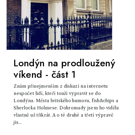
Londýn na prodloužený
víkend - část 1
Znám přinejmenším z diskuzí na internetu
nespočet lidí, kteří touží vypravit se do
Londýna. Města britského humoru, fish&chips a
Sherlocka Holmese. Dohromady jsem ho viděla
vlastně už třikrát. A o té druhé a třetí výpravě
jis...