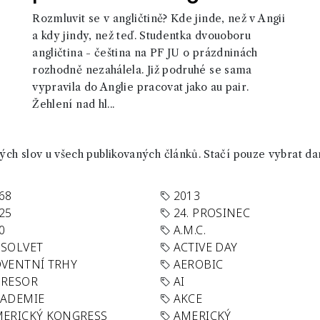
Rozmluvit se v angličtině? Kde jinde, než v Angii
a kdy jindy, než teď. Studentka dvouoboru
angličtina - čeština na PF JU o prázdninách
rozhodně nezahálela. Již podruhé se sama
vypravila do Anglie pracovat jako au pair.
Žehlení nad hl...
ch slov u všech publikovaných článků. Stačí pouze vybrat da
68
2013
25
24. PROSINEC
0
A.M.C.
SOLVET
ACTIVE DAY
VENTNÍ TRHY
AEROBIC
GRESOR
AI
KADEMIE
AKCE
ERICKÝ KONGRESS
AMERICKÝ