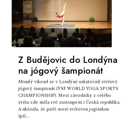
Z Budějovic do Londýna
na jógový šampionát
Minulý víkend se v Londýně uskutečnil světový
jógový šampionát (YSF WORLD YOGA SPORTS
CHAMPIONSHIP). Mezi závodníky z celého
světa zde měla své zastoupení i Česká republika.
A ukázala, že patří mezi světovou jogínskou
špič...