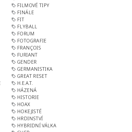
FILMOVÉ TIPY
FINÁLE
FIT
FLYBALL
FORUM
FOTOGRAFIE
FRANÇOIS
FURIANT
GENDER
GERMANISTIKA
GREAT RESET
E
H.E.A.T.
HÁZENÁ
HISTORIE
HOAX
HOKEJISTÉ
HRDINSTVÍ
HYBRIDNÍ VÁLKA