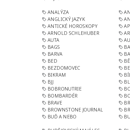
ANALÝZA
A
ANGLICKÝ JAZYK
AN
ANTICKÉ HOROSKOPY
AP
ARNOLD SCHLEHUBER
AR
AUTA
A
BAGS
BA
BARVA
BA
BED
B
BEZDOMOVEC
B
BIKRAM
BÍ
BJJ
BL
BOBRONUTRIE
B
BOMBARDÉR
BO
BRAVE
BR
BROWNSTONE JOURNAL
B
BUĎ A NEBO
BU