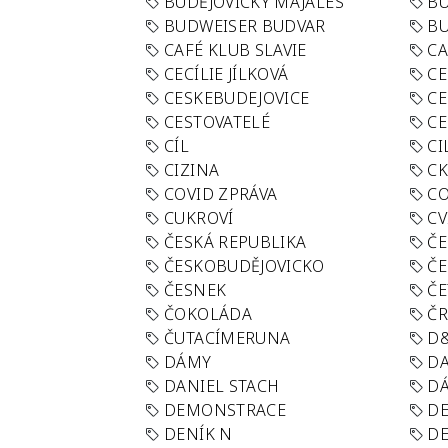
BUDĚJOVICKÝ MAJÁLES
B
BUDWEISER BUDVAR
BU
CAFÉ KLUB SLAVIE
C
CECÍLIE JÍLKOVÁ
CE
CESKEBUDEJOVICE
CE
CESTOVATELÉ
CE
CÍL
CI
CIZINA
CK
COVID ZPRÁVA
CO
CUKROVÍ
CV
ČESKÁ REPUBLIKA
ČE
ČESKOBUDĚJOVICKO
ČE
ČESNEK
ČE
ČOKOLÁDA
Č
ČUTACÍMERUNA
D
DÁMY
D
DANIEL STACH
D
DEMONSTRACE
DE
DENÍK N
DE