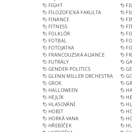
FIGHT
FI
FILOZOFICKÁ FAKULTA
FI
FINANCE
F
FITNESS
FI
FOLKLÓR
F
FOTBAL
FO
FOTOJATKA
F
FRANCOUZSKÁ ALIANCE
FR
FUTRÁLY
G
GENDER-POLITICS
G
GLENN MILLER ORCHESTRA
GO
GROK
GR
HALLOWEEN
HA
HEJLÍK
HE
HLASOVÁNÍ
H
HOBIT
H
HORKÁ VANA
H
HŘEBÍČEK
H