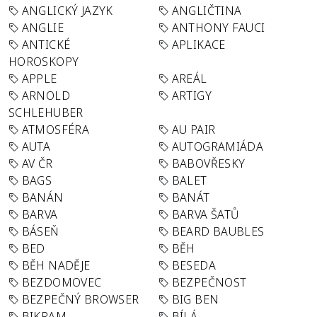
ANGLICKÝ JAZYK
ANGLIČTINA
ANGLIE
ANTHONY FAUCI
ANTICKÉ
APLIKACE
HOROSKOPY
APPLE
AREÁL
ARNOLD
ARTIGY
SCHLEHUBER
ATMOSFÉRA
AU PAIR
AUTA
AUTOGRAMIÁDA
AV ČR
BABOVŘESKY
BAGS
BALET
BANÁN
BANÁT
BARVA
BARVA ŠATŮ
BÁSEŇ
BEARD BAUBLES
BED
BĚH
BĚH NADĚJE
BESEDA
BEZDOMOVEC
BEZPEČNOST
BEZPEČNÝ BROWSER
BIG BEN
BIKRAM
BÍLÁ