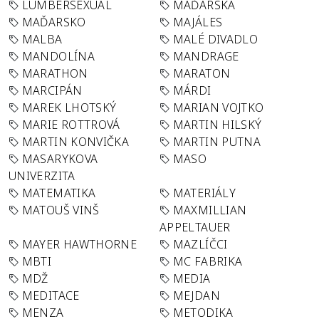
LUMBERSEXUAL
MAĎARSKA
MAĎARSKO
MAJÁLES
MALBA
MALÉ DIVADLO
MANDOLÍNA
MANDRAGE
MARATHON
MARATON
MARCIPÁN
MÁRDI
MAREK LHOTSKÝ
MARIAN VOJTKO
MARIE ROTTROVÁ
MARTIN HILSKÝ
MARTIN KONVIČKA
MARTIN PUTNA
MASARYKOVA
MASO
UNIVERZITA
MATEMATIKA
MATERIÁLY
MATOUŠ VINŠ
MAXMILLIAN
APPELTAUER
MAYER HAWTHORNE
MAZLÍČCI
MBTI
MC FABRIKA
MDŽ
MEDIA
MEDITACE
MEJDAN
MENZA
METODIKA