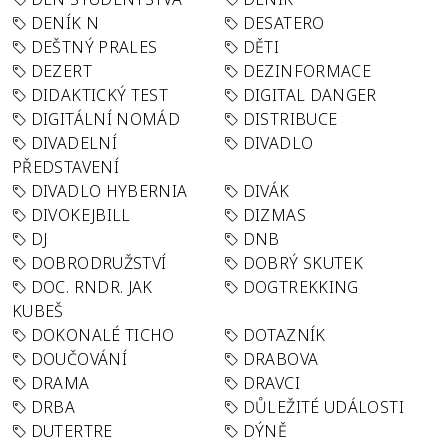
DENÍK N
DESATERO
DEŠTNÝ PRALES
DĚTI
DEZERT
DEZINFORMACE
DIDAKTICKÝ TEST
DIGITAL DANGER
DIGITÁLNÍ NOMÁD
DISTRIBUCE
DIVADELNÍ
DIVADLO
PŘEDSTAVENÍ
DIVADLO HYBERNIA
DIVÁK
DIVOKEJBILL
DIZMAS
DJ
DNB
DOBRODRUŽSTVÍ
DOBRÝ SKUTEK
DOC. RNDR. JAK
DOGTREKKING
KUBEŠ
DOKONALÉ TICHO
DOTAZNÍK
DOUČOVÁNÍ
DRABOVA
DRAMA
DRAVCI
DRBA
DŮLEŽITÉ UDÁLOSTI
DUTERTRE
DÝNĚ