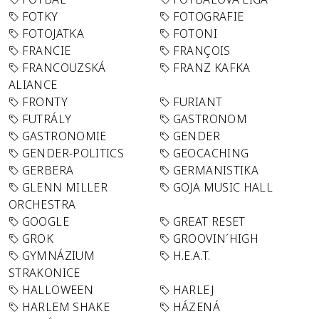
FOTKY
FOTOGRAFIE
FOTOJATKA
FOTONI
FRANCIE
FRANÇOIS
FRANCOUZSKÁ
FRANZ KAFKA
ALIANCE
FRONTY
FURIANT
FUTRÁLY
GASTRONOM
GASTRONOMIE
GENDER
GENDER-POLITICS
GEOCACHING
GERBERA
GERMANISTIKA
GLENN MILLER
GOJA MUSIC HALL
ORCHESTRA
GOOGLE
GREAT RESET
GROK
GROOVIN´HIGH
GYMNÁZIUM
H.E.A.T.
STRAKONICE
HALLOWEEN
HARLEJ
HARLEM SHAKE
HÁZENÁ