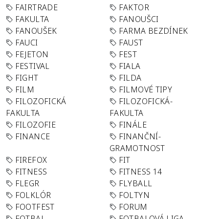
FAIRTRADE
FAKTOR
FAKULTA
FANOUŠCI
FANOUŠEK
FARMA BEZDÍNEK
FAUCI
FAUST
FEJETON
FEST
FESTIVAL
FIALA
FIGHT
FILDA
FILM
FILMOVÉ TIPY
FILOZOFICKÁ
FILOZOFICKÁ-
FAKULTA
FAKULTA
FILOZOFIE
FINÁLE
FINANCE
FINANČNÍ-
GRAMOTNOST
FIREFOX
FIT
FITNESS
FITNESS 14
FLEGR
FLYBALL
FOLKLÓR
FOLTYN
FOOTFEST
FORUM
FOTBAL
FOTBALOVÁ LIGA