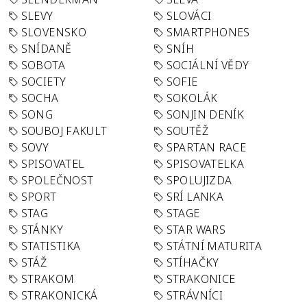
SLEVY
SLOVÁCI
SLOVENSKO
SMARTPHONES
SNÍDANĚ
SNÍH
SOBOTA
SOCIÁLNÍ VĚDY
SOCIETY
SOFIE
SOCHA
SOKOLÁK
SONG
SONJIN DENÍK
SOUBOJ FAKULT
SOUTĚŽ
SOVY
SPARTAN RACE
SPISOVATEL
SPISOVATELKA
SPOLEČNOST
SPOLUJIZDA
SPORT
SRÍ LANKA
STAG
STAGE
STÁNKY
STAR WARS
STATISTIKA
STÁTNÍ MATURITA
STÁŽ
STÍHAČKY
STRAKOM
STRAKONICE
STRAKONICKÁ
STRÁVNÍCI