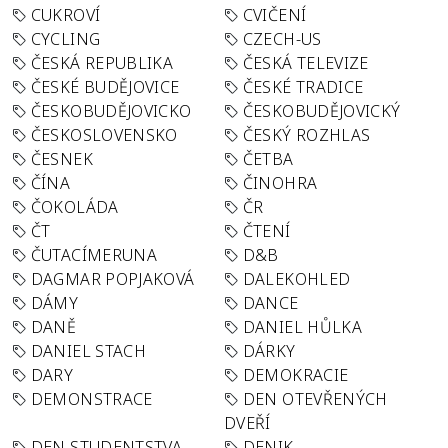
CUKROVÍ
CVIČENÍ
CYCLING
CZECH-US
ČESKÁ REPUBLIKA
ČESKÁ TELEVIZE
ČESKÉ BUDĚJOVICE
ČESKÉ TRADICE
ČESKOBUDĚJOVICKO
ČESKOBUDĚJOVICKÝ
ČESKOSLOVENSKO
ČESKÝ ROZHLAS
ČESNEK
ČETBA
ČÍNA
ČINOHRA
ČOKOLÁDA
ČR
ČT
ČTENÍ
ČUTACÍMERUNA
D&B
DAGMAR POPJAKOVÁ
DALEKOHLED
DÁMY
DANCE
DANĚ
DANIEL HŮLKA
DANIEL STACH
DÁRKY
DARY
DEMOKRACIE
DEMONSTRACE
DEN OTEVŘENÝCH
DVEŘÍ
DEN STUDENTSTVA
DENIK