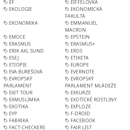
EF
EIFFELOVKA
EKOLOGIE
EKONOMICKÁ
FAKULTA
EKONOMIKA
EMMANUEL
MACRON
EMOCE
EPSTEIN
ERASMUS
ERASMUS+
ERIK AXL SUND
EROS
ESEJ
ETIKETA
ETIOPIE
EUROPE
EVA BUREŠOVÁ
EVERNOTE
EVROPSKÝ
EVROPSKÝ
PARLAMENT
PARLAMENT MLÁDEŽE
EXIT TOUR
EXKURZE
EXMUSLIMKA
EXOTICKÉ ROSTLINY
EXOTIKA
EXPLOZE
EYP
F-DROID
FABRIKA
FACEBOOK
FACT-CHECKERS
FAIR LIST