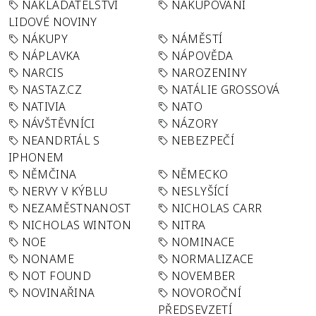
NAKLADATELSTVÍ
NAKUPOVÁNÍ
LIDOVÉ NOVINY
NÁKUPY
NÁMĚSTÍ
NÁPLAVKA
NÁPOVĚDA
NARCIS
NAROZENINY
NASTAZ.CZ
NATÁLIE GROSSOVÁ
NATIVIA
NATO
NÁVŠTĚVNÍCI
NÁZORY
NEANDRTÁL S
NEBEZPEČÍ
IPHONEM
NĚMČINA
NĚMECKO
NERVY V KÝBLU
NESLYŠÍCÍ
NEZAMĚSTNANOST
NICHOLAS CARR
NICHOLAS WINTON
NITRA
NOE
NOMINACE
NONAME
NORMALIZACE
NOT FOUND
NOVEMBER
NOVINAŘINA
NOVOROČNÍ
PŘEDSEVZETÍ