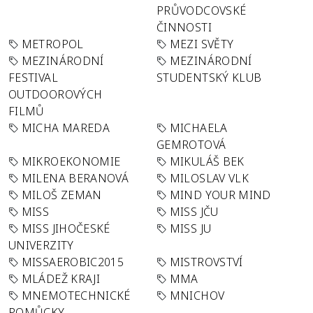
PRŮVODCOVSKÉ
ČINNOSTI
METROPOL
MEZI SVĚTY
MEZINÁRODNÍ
MEZINÁRODNÍ
FESTIVAL
STUDENTSKÝ KLUB
OUTDOOROVÝCH
FILMŮ
MICHA MAREDA
MICHAELA
GEMROTOVÁ
MIKROEKONOMIE
MIKULÁŠ BEK
MILENA BERANOVÁ
MILOSLAV VLK
MILOŠ ZEMAN
MIND YOUR MIND
MISS
MISS JČU
MISS JIHOČESKÉ
MISS JU
UNIVERZITY
MISSAEROBIC2015
MISTROVSTVÍ
MLÁDEŽ KRAJI
MMA
MNEMOTECHNICKÉ
MNICHOV
POMŮCKY