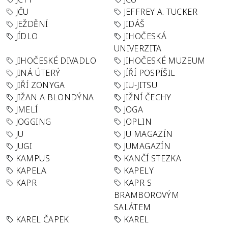
JČU
JEFFREY A. TUCKER
JEŽDĚNÍ
JIDÁŠ
JÍDLO
JIHOČESKÁ
UNIVERZITA
JIHOČESKÉ DIVADLO
JIHOČESKÉ MUZEUM
JINÁ ÚTERÝ
JÍŘÍ POSPÍŠIL
JIŘÍ ZONYGA
JIU-JITSU
JIŽAN A BLONDÝNA
JIŽNÍ ČECHY
JMELÍ
JOGA
JOGGING
JOPLIN
JU
JU MAGAZÍN
JUGI
JUMAGAZÍN
KAMPUS
KANČÍ STEZKA
KAPELA
KAPELY
KAPR
KAPR S
BRAMBOROVÝM
SALÁTEM
KAREL ČAPEK
KAREL