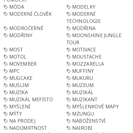
MÓDA
MODELKY
MODERNÍ ČLOVĚK
MODERNÍ
TECHNOLOGIE
MODROČERNÉ
MODŘINA
MODŘINY
MOONSHINE JUNGLE
TOUR
MOST
MOTIVACE
MOTOL
MOUSTACHE
MOVEMBER
MOZZARELLA
MPC
MUFFINY
MUGCAKE
MUKURU
MUSLIM
MUZEUM
MUZIKA
MUZIKÁL
MUZIKÁL MEFISTO
MUZIKANT
MYŠLENÍ
MYŠLENKOVÉ MAPY
MÝTY
MZUNGU
NA PRODEJ
NÁBOŽENSTVÍ
NADÚMRTNOST
NAIROBI