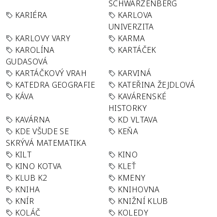
SCHWARZENBERG
KARIÉRA
KARLOVA
UNIVERZITA
KARLOVY VARY
KARMA
KAROLÍNA
KARTÁČEK
GUDASOVÁ
KARTÁČKOVÝ VRAH
KARVINÁ
KATEDRA GEOGRAFIE
KATEŘINA ŽEJDLOVÁ
KÁVA
KAVÁRENSKÉ
HISTORKY
KAVÁRNA
KD VLTAVA
KDE VŠUDE SE
KEŇA
SKRÝVÁ MATEMATIKA
KILT
KINO
KINO KOTVA
KLEŤ
KLUB K2
KMENY
KNIHA
KNIHOVNA
KNÍR
KNIŽNÍ KLUB
KOLÁČ
KOLEDY