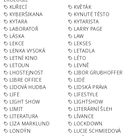
KUŘECÍ
KVĚTÁK
KYBERŠIKANA
KYNUTÉ TĚSTO
KYTARA
KYTARISTA
LABORATOŘ
LARRY PAGE
LÁSKA
LAW
LEKCE
LEKSES
LENKA VYSOKÁ
LETADLA
LETNÍ KINO
LÉTO
LETOUN
LEVNĚ
LHOSTEJNOST
LIBOR GRUBHOFFER
LIBRE OFFICE
LIDÉ
LIDOVÁ HUDBA
LIDSKÁ PRÁVA
LIFE
LIFESTYLE
LIGHT SHOW
LIGHTSHOW
LIMIT
LITERÁRNÍ ŠLEH
LITERATURA
LÍVANCE
LIZA MARKLUND
LOCKDOWN
LONDÝN
LUCIE SCHMIEDOVÁ