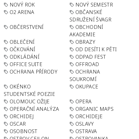
NOVÝ ROK
NOVÝ SEMESTR
O2 ARENA
OBČANSKÉ
SDRUŽENÍ ŠVAGR
OBČERSTVENÍ
OBCHODNÍ
AKADEMIE
OBLEČENÍ
OBRAZY
OČKOVÁNÍ
OD DESÍTI K PĚTI
ODKLÁDÁNÍ
ODPAD FEST
OFFICE SUITE
OFFROAD
OCHRANA PŘÍRODY
OCHRANA
SOUKROMÍ
OKÉNKO
OKUPACE
STUDENTSKÉ POEZIE
OLOMOUC OŽIJE
OPERA
OPERAČNÍ ANALÝZA
ORGANIC MAPS
ORCHIDEJ
ORCHIDEJE
OSCAR
OSLAVY
OSOBNOST
OSTRAVA
OSTROV CEJLON
OSTROVANKA