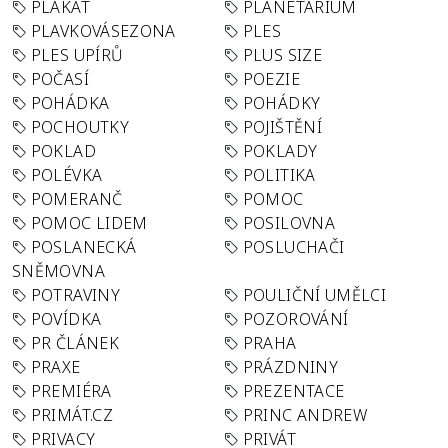
PLAKÁT
PLANETÁRIUM
PLAVKOVÁSEZONA
PLES
PLES UPÍRŮ
PLUS SIZE
POČASÍ
POEZIE
POHÁDKA
POHÁDKY
POCHOUTKY
POJIŠTĚNÍ
POKLAD
POKLADY
POLÉVKA
POLITIKA
POMERANČ
POMOC
POMOC LIDEM
POSILOVNA
POSLANECKÁ
POSLUCHAČI
SNĚMOVNA
POTRAVINY
POULIČNÍ UMĚLCI
POVÍDKA
POZOROVÁNÍ
PR ČLÁNEK
PRAHA
PRAXE
PRÁZDNINY
PREMIÉRA
PREZENTACE
PRIMÁT.CZ
PRINC ANDREW
PRIVACY
PRIVÁT