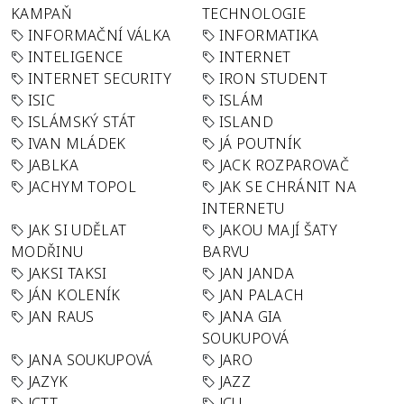
KAMPAŇ
TECHNOLOGIE
INFORMAČNÍ VÁLKA
INFORMATIKA
INTELIGENCE
INTERNET
INTERNET SECURITY
IRON STUDENT
ISIC
ISLÁM
ISLÁMSKÝ STÁT
ISLAND
IVAN MLÁDEK
JÁ POUTNÍK
JABLKA
JACK ROZPAROVAČ
JACHYM TOPOL
JAK SE CHRÁNIT NA
INTERNETU
JAK SI UDĚLAT
JAKOU MAJÍ ŠATY
MODŘINU
BARVU
JAKSI TAKSI
JAN JANDA
JÁN KOLENÍK
JAN PALACH
JAN RAUS
JANA GIA
SOUKUPOVÁ
JANA SOUKUPOVÁ
JARO
JAZYK
JAZZ
JCTT
JCU