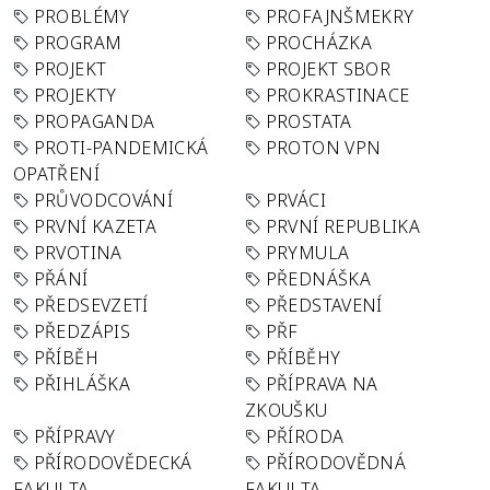
PROBLÉMY
PROFAJNŠMEKRY
PROGRAM
PROCHÁZKA
PROJEKT
PROJEKT SBOR
PROJEKTY
PROKRASTINACE
PROPAGANDA
PROSTATA
PROTI-PANDEMICKÁ
PROTON VPN
OPATŘENÍ
PRŮVODCOVÁNÍ
PRVÁCI
PRVNÍ KAZETA
PRVNÍ REPUBLIKA
PRVOTINA
PRYMULA
PŘÁNÍ
PŘEDNÁŠKA
PŘEDSEVZETÍ
PŘEDSTAVENÍ
PŘEDZÁPIS
PŘF
PŘÍBĚH
PŘÍBĚHY
PŘIHLÁŠKA
PŘÍPRAVA NA
ZKOUŠKU
PŘÍPRAVY
PŘÍRODA
PŘÍRODOVĚDECKÁ
PŘÍRODOVĚDNÁ
FAKULTA
FAKULTA