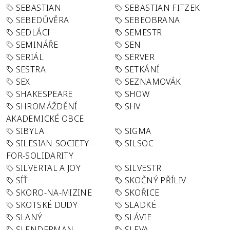
SEBASTIAN
SEBASTIAN FITZEK
SEBEDŮVĚRA
SEBEOBRANA
SEDLÁCI
SEMESTR
SEMINÁŘE
SEN
SERIÁL
SERVER
SESTRA
SETKÁNÍ
SEX
SEZNAMOVÁK
SHAKESPEARE
SHOW
SHROMÁŽDĚNÍ
SHV
AKADEMICKÉ OBCE
SIBYLA
SIGMA
SILESIAN-SOCIETY-
SILSOC
FOR-SOLIDARITY
SILVERTAL A JOY
SILVESTR
SÍŤ
SKOČNÝ PŘÍLIV
SKORO-NA-MIZINE
SKOŘICE
SKOTSKÉ DUDY
SLADKÉ
SLANÝ
SLÁVIE
SLENDERMAN
SLEVA