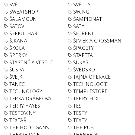
SVĚT
SVĚTLA
SWEATSHOP
SWING
ŠALAMOUN
ŠAMPIONÁT
ŠATOV
ŠATY
ŠÉFKUCHAŘ
ŠETŘENÍ
ŠIKANA
ŠIMEK A GROSSMAN
ŠKOLA
ŠPAGETY
ŠPERKY
ŠTAFETA
ŠŤASTNÉ A VESELÉ
ŠUKAS
ŠUSPA
ŠVÉDSKO
ŠVEJK
TAJNÁ OPERACE
TANEC
TECHNOLOGIE
TECHNOLOGY
TEMPLESTORE
TERKA DRÁBKOVÁ
TERRY FOX
TERRY HAYES
TEST
TĚSTOVINY
TESTY
TEXTAŘ
TEXTY
THE HOOLIGANS
THE PUB
THEAVERAGE
THENEEDS