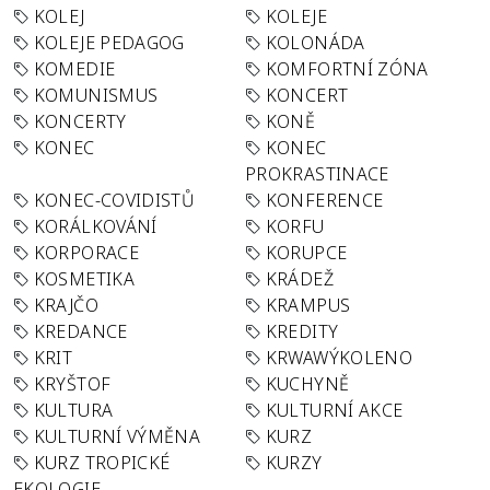
KOLEJ
KOLEJE
KOLEJE PEDAGOG
KOLONÁDA
KOMEDIE
KOMFORTNÍ ZÓNA
KOMUNISMUS
KONCERT
KONCERTY
KONĚ
KONEC
KONEC
PROKRASTINACE
KONEC-COVIDISTŮ
KONFERENCE
KORÁLKOVÁNÍ
KORFU
KORPORACE
KORUPCE
KOSMETIKA
KRÁDEŽ
KRAJČO
KRAMPUS
KREDANCE
KREDITY
KRIT
KRWAWÝKOLENO
KRYŠTOF
KUCHYNĚ
KULTURA
KULTURNÍ AKCE
KULTURNÍ VÝMĚNA
KURZ
KURZ TROPICKÉ
KURZY
EKOLOGIE