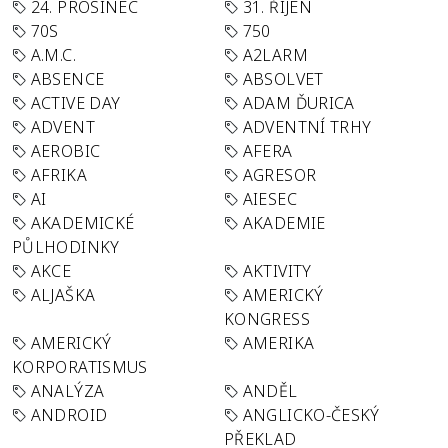
24. PROSINEC
31. ŘÍJEN
70S
750
A.M.C.
A2LARM
ABSENCE
ABSOLVET
ACTIVE DAY
ADAM ĎURICA
ADVENT
ADVENTNÍ TRHY
AEROBIC
AFERA
AFRIKA
AGRESOR
AI
AIESEC
AKADEMICKÉ
AKADEMIE
PŮLHODINKY
AKCE
AKTIVITY
ALJAŠKA
AMERICKÝ
KONGRESS
AMERICKÝ
AMERIKA
KORPORATISMUS
ANALÝZA
ANDĚL
ANDROID
ANGLICKO-ČESKÝ
PŘEKLAD