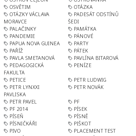
OSVĚTIM
OTÁZKA
OTÁZKY VÁCLAVA
PADESÁT ODSTÍNŮ
MORAVCE
ŠEDI
PALAČINKY
PAMÁTKA
PANDEMIE
PÁNOVÉ
PAPUA NOVA GUINEA
PARTY
PAŘÍŽ
PÁTEK
PAVLA SMETANOVÁ
PAVLÍNA BITAROVÁ
PEDAGOGICKÁ
PENÍZE
FAKULTA
PETICE
PETR LUDWIG
PETR LYNXXI
PETR NOVÁK
PAVLISKA
PETR PAVEL
PF
PF 2014
PÍSEK
PÍSEŇ
PÍSNĚ
PÍSNIČKÁŘI
PIŠKOT
PIVO
PLACEMENT TEST