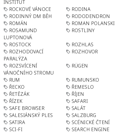
INSTITUT
ROCKOVÉ VÁNOCE
RODINA
RODINNÝ DM BĚH
RODODENDRON
ROMÁN
ROMAN POLANSKI
ROSAMUND
ROSTLINY
LUPTONOVÁ
ROSTOCK
ROZHLAS
ROZHODOVACÍ
ROZHOVOR
PARALÝZA
ROZSVÍCENÍ
RÜGEN
VÁNOČNÍHO STROMU
RUM
RUMUNSKO
ŘECKO
ŘEMESLO
ŘETĚZÁK
ŘÍJEN
ŘÍZEK
SAFARI
SAFE BROWSER
SALÁT
SALESIÁNSKÝ PLES
SALZBURG
SATIRA
SCÉNICKÉ ČTENÍ
SCI-FI
SEARCH ENGINE