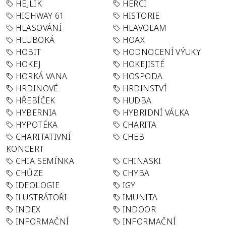
HEJLÍK
HERCI
HIGHWAY 61
HISTORIE
HLASOVÁNÍ
HLAVOLAM
HLUBOKÁ
HOAX
HOBIT
HODNOCENÍ VÝUKY
HOKEJ
HOKEJISTÉ
HORKÁ VANA
HOSPODA
HRDINOVÉ
HRDINSTVÍ
HŘEBÍČEK
HUDBA
HYBERNIA
HYBRIDNÍ VÁLKA
HYPOTÉKA
CHARITA
CHARITATIVNÍ
CHEB
KONCERT
CHIA SEMÍNKA
CHINASKI
CHŮZE
CHYBA
IDEOLOGIE
IGY
ILUSTRÁTOŘI
IMUNITA
INDEX
INDOOR
INFORMAČNÍ
INFORMAČNÍ