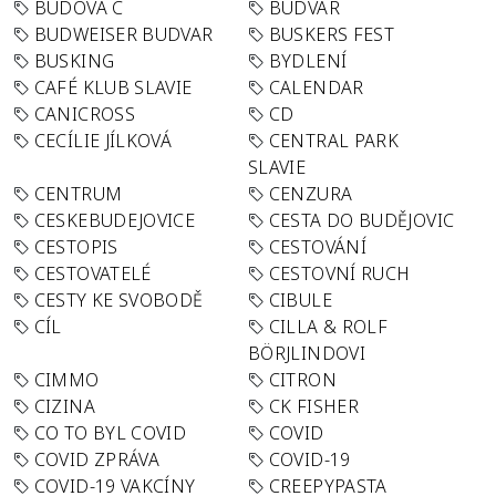
BUDOVA C
BUDVAR
BUDWEISER BUDVAR
BUSKERS FEST
BUSKING
BYDLENÍ
CAFÉ KLUB SLAVIE
CALENDAR
CANICROSS
CD
CECÍLIE JÍLKOVÁ
CENTRAL PARK
SLAVIE
CENTRUM
CENZURA
CESKEBUDEJOVICE
CESTA DO BUDĚJOVIC
CESTOPIS
CESTOVÁNÍ
CESTOVATELÉ
CESTOVNÍ RUCH
CESTY KE SVOBODĚ
CIBULE
CÍL
CILLA & ROLF
BÖRJLINDOVI
CIMMO
CITRON
CIZINA
CK FISHER
CO TO BYL COVID
COVID
COVID ZPRÁVA
COVID-19
COVID-19 VAKCÍNY
CREEPYPASTA