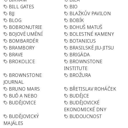
BILL GATES
BIO
BJJ
BLAŽKŮV PAVILON
BLOG
BOBÍK
BOBRONUTRIE
BOHUŠ MATUŠ
BOJOVÉ UMĚNÍ
BOLESTNÉ KAMENY
BOMBARDÉR
BOTANICUS
BRAMBORY
BRASILSKÉ JIU-JITSU
BRAVE
BRIGÁDA
BROKOLICE
BROWNSTONE
INSTITUTE
BROWNSTONE
BROŽURA
JOURNAL
BRUNO MARS
BŘETISLAV ROHÁČEK
BUĎ A NEBO
BUDĚJCE
BUDĚJOVICE
BUDĚJOVICKÉ
EKONOMICKÉ DNY
BUDĚJOVICKÝ
BUDOUCNOST
MAJÁLES