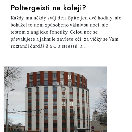
Poltergeisti na koleji?
Každý má někdy svůj den. Spíte jen dvě hodiny, ale
bohužel to není způsobeno vášnivou nocí, ale
testem z anglické fonetiky. Celou noc se
převalujete a jakmile zavřete oči, za víčky se Vám
roztančí čardáš ð a Ɵ a stressů, a...