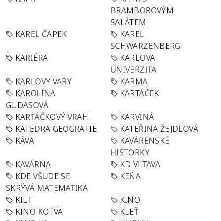
BRAMBOROVÝM
SALÁTEM
KAREL ČAPEK
KAREL
SCHWARZENBERG
KARIÉRA
KARLOVA
UNIVERZITA
KARLOVY VARY
KARMA
KAROLÍNA
KARTÁČEK
GUDASOVÁ
KARTÁČKOVÝ VRAH
KARVINÁ
KATEDRA GEOGRAFIE
KATEŘINA ŽEJDLOVÁ
KÁVA
KAVÁRENSKÉ
HISTORKY
KAVÁRNA
KD VLTAVA
KDE VŠUDE SE
KEŇA
SKRÝVÁ MATEMATIKA
KILT
KINO
KINO KOTVA
KLEŤ