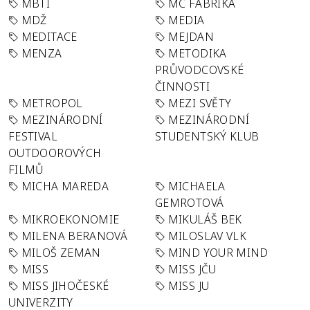
MBTI
MC FABRIKA
MDŽ
MEDIA
MEDITACE
MEJDAN
MENZA
METODIKA
PRŮVODCOVSKÉ
ČINNOSTI
METROPOL
MEZI SVĚTY
MEZINÁRODNÍ
MEZINÁRODNÍ
FESTIVAL
STUDENTSKÝ KLUB
OUTDOOROVÝCH
FILMŮ
MICHA MAREDA
MICHAELA
GEMROTOVÁ
MIKROEKONOMIE
MIKULÁŠ BEK
MILENA BERANOVÁ
MILOSLAV VLK
MILOŠ ZEMAN
MIND YOUR MIND
MISS
MISS JČU
MISS JIHOČESKÉ
MISS JU
UNIVERZITY