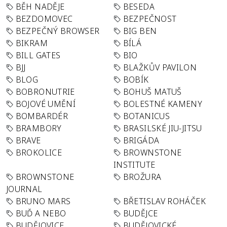
BĚH NADĚJE
BESEDA
BEZDOMOVEC
BEZPEČNOST
BEZPEČNÝ BROWSER
BIG BEN
BIKRAM
BÍLÁ
BILL GATES
BIO
BJJ
BLAŽKŮV PAVILON
BLOG
BOBÍK
BOBRONUTRIE
BOHUŠ MATUŠ
BOJOVÉ UMĚNÍ
BOLESTNÉ KAMENY
BOMBARDÉR
BOTANICUS
BRAMBORY
BRASILSKÉ JIU-JITSU
BRAVE
BRIGÁDA
BROKOLICE
BROWNSTONE
INSTITUTE
BROWNSTONE
BROŽURA
JOURNAL
BRUNO MARS
BŘETISLAV ROHÁČEK
BUĎ A NEBO
BUDĚJCE
BUDĚJOVICE
BUDĚJOVICKÉ