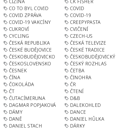
CIZINA
CK FISHER
CO TO BYL COVID
COVID
COVID ZPRÁVA
COVID-19
COVID-19 VAKCÍNY
CREEPYPASTA
CUKROVÍ
CVIČENÍ
CYCLING
CZECH-US
ČESKÁ REPUBLIKA
ČESKÁ TELEVIZE
ČESKÉ BUDĚJOVICE
ČESKÉ TRADICE
ČESKOBUDĚJOVICKO
ČESKOBUDĚJOVICKÝ
ČESKOSLOVENSKO
ČESKÝ ROZHLAS
ČESNEK
ČETBA
ČÍNA
ČINOHRA
ČOKOLÁDA
ČR
ČT
ČTENÍ
ČUTACÍMERUNA
D&B
DAGMAR POPJAKOVÁ
DALEKOHLED
DÁMY
DANCE
DANĚ
DANIEL HŮLKA
DANIEL STACH
DÁRKY