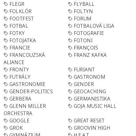
FLEGR
FLYBALL
FOLKLÓR
FOLTYN
FOOTFEST
FORUM
FOTBAL
FOTBALOVÁ LIGA
FOTKY
FOTOGRAFIE
FOTOJATKA
FOTONI
FRANCIE
FRANÇOIS
FRANCOUZSKÁ
FRANZ KAFKA
ALIANCE
FRONTY
FURIANT
FUTRÁLY
GASTRONOM
GASTRONOMIE
GENDER
GENDER-POLITICS
GEOCACHING
GERBERA
GERMANISTIKA
GLENN MILLER
GOJA MUSIC HALL
ORCHESTRA
GOOGLE
GREAT RESET
GROK
GROOVIN´HIGH
GYMNÁZIUM
H.E.A.T.