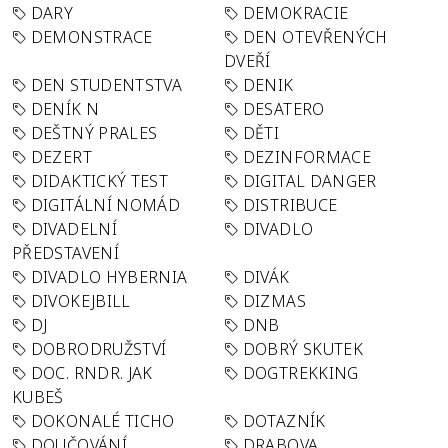
DARY
DEMOKRACIE
DEMONSTRACE
DEN OTEVŘENÝCH
DVEŘÍ
DEN STUDENTSTVA
DENIK
DENÍK N
DESATERO
DEŠTNÝ PRALES
DĚTI
DEZERT
DEZINFORMACE
DIDAKTICKÝ TEST
DIGITAL DANGER
DIGITÁLNÍ NOMÁD
DISTRIBUCE
DIVADELNÍ
DIVADLO
PŘEDSTAVENÍ
DIVADLO HYBERNIA
DIVÁK
DIVOKEJBILL
DIZMAS
DJ
DNB
DOBRODRUŽSTVÍ
DOBRÝ SKUTEK
DOC. RNDR. JAK
DOGTREKKING
KUBEŠ
DOKONALÉ TICHO
DOTAZNÍK
DOUČOVÁNÍ
DRABOVA