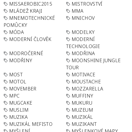
MISSAEROBIC2015
MISTROVSTVÍ
MLÁDEŽ KRAJI
MMA
MNEMOTECHNICKÉ
MNICHOV
POMŮCKY
MÓDA
MODELKY
MODERNÍ ČLOVĚK
MODERNÍ
TECHNOLOGIE
MODROČERNÉ
MODŘINA
MODŘINY
MOONSHINE JUNGLE
TOUR
MOST
MOTIVACE
MOTOL
MOUSTACHE
MOVEMBER
MOZZARELLA
MPC
MUFFINY
MUGCAKE
MUKURU
MUSLIM
MUZEUM
MUZIKA
MUZIKÁL
MUZIKÁL MEFISTO
MUZIKANT
MYŠLENÍ
MYŠLENKOVÉ MAPY