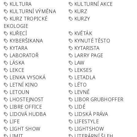
KULTURA
KULTURNÍ AKCE
KULTURNÍ VÝMĚNA
KURZ
KURZ TROPICKÉ
KURZY
EKOLOGIE
KUŘECÍ
KVĚTÁK
KYBERŠIKANA
KYNUTÉ TĚSTO
KYTARA
KYTARISTA
LABORATOŘ
LARRY PAGE
LÁSKA
LAW
LEKCE
LEKSES
LENKA VYSOKÁ
LETADLA
LETNÍ KINO
LÉTO
LETOUN
LEVNĚ
LHOSTEJNOST
LIBOR GRUBHOFFER
LIBRE OFFICE
LIDÉ
LIDOVÁ HUDBA
LIDSKÁ PRÁVA
LIFE
LIFESTYLE
LIGHT SHOW
LIGHTSHOW
LIMIT
LITERÁRNÍ ŠLEH