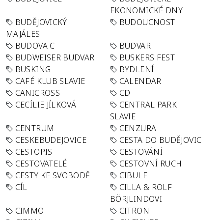
EKONOMICKÉ DNY
BUDĚJOVICKÝ
BUDOUCNOST
MAJÁLES
BUDOVA C
BUDVAR
BUDWEISER BUDVAR
BUSKERS FEST
BUSKING
BYDLENÍ
CAFÉ KLUB SLAVIE
CALENDAR
CANICROSS
CD
CECÍLIE JÍLKOVÁ
CENTRAL PARK
SLAVIE
CENTRUM
CENZURA
CESKEBUDEJOVICE
CESTA DO BUDĚJOVIC
CESTOPIS
CESTOVÁNÍ
CESTOVATELÉ
CESTOVNÍ RUCH
CESTY KE SVOBODĚ
CIBULE
CÍL
CILLA & ROLF
BÖRJLINDOVI
CIMMO
CITRON