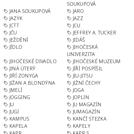
SOUKUPOVÁ
JANA SOUKUPOVÁ
JARO
JAZYK
JAZZ
JCTT
JCU
JČU
JEFFREY A. TUCKER
JEŽDĚNÍ
JIDÁŠ
JÍDLO
JIHOČESKÁ
UNIVERZITA
JIHOČESKÉ DIVADLO
JIHOČESKÉ MUZEUM
JINÁ ÚTERÝ
JÍŘÍ POSPÍŠIL
JIŘÍ ZONYGA
JIU-JITSU
JIŽAN A BLONDÝNA
JIŽNÍ ČECHY
JMELÍ
JOGA
JOGGING
JOPLIN
JU
JU MAGAZÍN
JUGI
JUMAGAZÍN
KAMPUS
KANČÍ STEZKA
KAPELA
KAPELY
KAPR
KAPR S