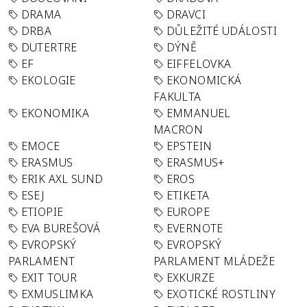
DRAMA
DRAVCI
DRBA
DŮLEŽITÉ UDÁLOSTI
DUTERTRE
DÝNĚ
EF
EIFFELOVKA
EKOLOGIE
EKONOMICKÁ
FAKULTA
EKONOMIKA
EMMANUEL
MACRON
EMOCE
EPSTEIN
ERASMUS
ERASMUS+
ERIK AXL SUND
EROS
ESEJ
ETIKETA
ETIOPIE
EUROPE
EVA BUREŠOVÁ
EVERNOTE
EVROPSKÝ
EVROPSKÝ
PARLAMENT
PARLAMENT MLÁDEŽE
EXIT TOUR
EXKURZE
EXMUSLIMKA
EXOTICKÉ ROSTLINY