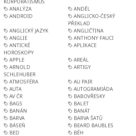
KORPORATISMUS
ANALÝZA
ANDĚL
ANDROID
ANGLICKO-ČESKÝ
PŘEKLAD
ANGLICKÝ JAZYK
ANGLIČTINA
ANGLIE
ANTHONY FAUCI
ANTICKÉ
APLIKACE
HOROSKOPY
APPLE
AREÁL
ARNOLD
ARTIGY
SCHLEHUBER
ATMOSFÉRA
AU PAIR
AUTA
AUTOGRAMIÁDA
AV ČR
BABOVŘESKY
BAGS
BALET
BANÁN
BANÁT
BARVA
BARVA ŠATŮ
BÁSEŇ
BEARD BAUBLES
BED
BĚH