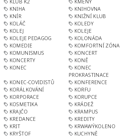
KLUB K2
KMENY
KNIHA
KNIHOVNA
KNÍR
KNIŽNÍ KLUB
KOLÁČ
KOLEDY
KOLEJ
KOLEJE
KOLEJE PEDAGOG
KOLONÁDA
KOMEDIE
KOMFORTNÍ ZÓNA
KOMUNISMUS
KONCERT
KONCERTY
KONĚ
KONEC
KONEC
PROKRASTINACE
KONEC-COVIDISTŮ
KONFERENCE
KORÁLKOVÁNÍ
KORFU
KORPORACE
KORUPCE
KOSMETIKA
KRÁDEŽ
KRAJČO
KRAMPUS
KREDANCE
KREDITY
KRIT
KRWAWÝKOLENO
KRYŠTOF
KUCHYNĚ