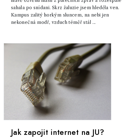
hlavě ozvěnu hlasu z pátečních zpráv a rozespale
sahala po snídani. Skrz žaluzie jsem hleděla ven.
Kampus zalitý horkým sluncem, na nebi jen
nekonečná modř, vzduch téměř stál ...
Jak zapojit internet na JU?