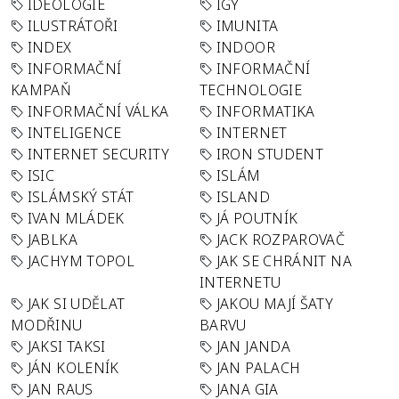
IDEOLOGIE
IGY
ILUSTRÁTOŘI
IMUNITA
INDEX
INDOOR
INFORMAČNÍ
INFORMAČNÍ
KAMPAŇ
TECHNOLOGIE
INFORMAČNÍ VÁLKA
INFORMATIKA
INTELIGENCE
INTERNET
INTERNET SECURITY
IRON STUDENT
ISIC
ISLÁM
ISLÁMSKÝ STÁT
ISLAND
IVAN MLÁDEK
JÁ POUTNÍK
JABLKA
JACK ROZPAROVAČ
JACHYM TOPOL
JAK SE CHRÁNIT NA
INTERNETU
JAK SI UDĚLAT
JAKOU MAJÍ ŠATY
MODŘINU
BARVU
JAKSI TAKSI
JAN JANDA
JÁN KOLENÍK
JAN PALACH
JAN RAUS
JANA GIA