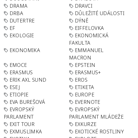
DRAMA
DRAVCI
DRBA
DŮLEŽITÉ UDÁLOSTI
DUTERTRE
DÝNĚ
EF
EIFFELOVKA
EKOLOGIE
EKONOMICKÁ
FAKULTA
EKONOMIKA
EMMANUEL
MACRON
EMOCE
EPSTEIN
ERASMUS
ERASMUS+
ERIK AXL SUND
EROS
ESEJ
ETIKETA
ETIOPIE
EUROPE
EVA BUREŠOVÁ
EVERNOTE
EVROPSKÝ
EVROPSKÝ
PARLAMENT
PARLAMENT MLÁDEŽE
EXIT TOUR
EXKURZE
EXMUSLIMKA
EXOTICKÉ ROSTLINY