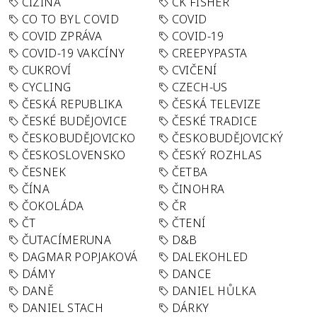
CIZINA
CK FISHER
CO TO BYL COVID
COVID
COVID ZPRÁVA
COVID-19
COVID-19 VAKCÍNY
CREEPYPASTA
CUKROVÍ
CVIČENÍ
CYCLING
CZECH-US
ČESKÁ REPUBLIKA
ČESKÁ TELEVIZE
ČESKÉ BUDĚJOVICE
ČESKÉ TRADICE
ČESKOBUDĚJOVICKO
ČESKOBUDĚJOVICKÝ
ČESKOSLOVENSKO
ČESKÝ ROZHLAS
ČESNEK
ČETBA
ČÍNA
ČINOHRA
ČOKOLÁDA
ČR
ČT
ČTENÍ
ČUTACÍMERUNA
D&B
DAGMAR POPJAKOVÁ
DALEKOHLED
DÁMY
DANCE
DANĚ
DANIEL HŮLKA
DANIEL STACH
DÁRKY