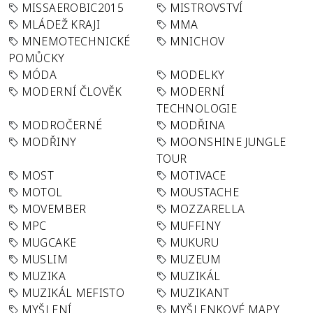
MISSAEROBIC2015
MISTROVSTVÍ
MLÁDEŽ KRAJI
MMA
MNEMOTECHNICKÉ
MNICHOV
POMŮCKY
MÓDA
MODELKY
MODERNÍ ČLOVĚK
MODERNÍ
TECHNOLOGIE
MODROČERNÉ
MODŘINA
MODŘINY
MOONSHINE JUNGLE
TOUR
MOST
MOTIVACE
MOTOL
MOUSTACHE
MOVEMBER
MOZZARELLA
MPC
MUFFINY
MUGCAKE
MUKURU
MUSLIM
MUZEUM
MUZIKA
MUZIKÁL
MUZIKÁL MEFISTO
MUZIKANT
MYŠLENÍ
MYŠLENKOVÉ MAPY