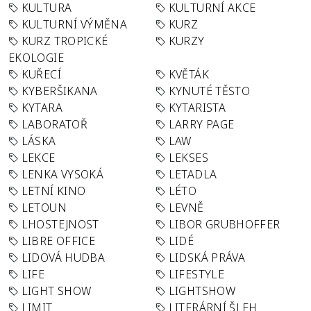
KULTURA
KULTURNÍ AKCE
KULTURNÍ VÝMĚNA
KURZ
KURZ TROPICKÉ
KURZY
EKOLOGIE
KUŘECÍ
KVĚTÁK
KYBERŠIKANA
KYNUTÉ TĚSTO
KYTARA
KYTARISTA
LABORATOŘ
LARRY PAGE
LÁSKA
LAW
LEKCE
LEKSES
LENKA VYSOKÁ
LETADLA
LETNÍ KINO
LÉTO
LETOUN
LEVNĚ
LHOSTEJNOST
LIBOR GRUBHOFFER
LIBRE OFFICE
LIDÉ
LIDOVÁ HUDBA
LIDSKÁ PRÁVA
LIFE
LIFESTYLE
LIGHT SHOW
LIGHTSHOW
LIMIT
LITERÁRNÍ ŠLEH