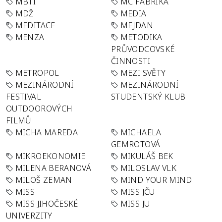
MBTI
MC FABRIKA
MDŽ
MEDIA
MEDITACE
MEJDAN
MENZA
METODIKA
PRŮVODCOVSKÉ
ČINNOSTI
METROPOL
MEZI SVĚTY
MEZINÁRODNÍ
MEZINÁRODNÍ
FESTIVAL
STUDENTSKÝ KLUB
OUTDOOROVÝCH
FILMŮ
MICHA MAREDA
MICHAELA
GEMROTOVÁ
MIKROEKONOMIE
MIKULÁŠ BEK
MILENA BERANOVÁ
MILOSLAV VLK
MILOŠ ZEMAN
MIND YOUR MIND
MISS
MISS JČU
MISS JIHOČESKÉ
MISS JU
UNIVERZITY