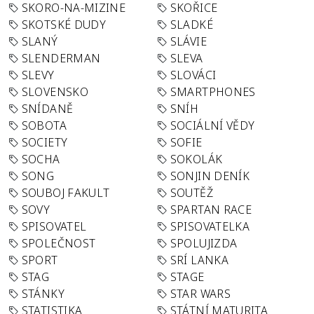
SKORO-NA-MIZINE
SKOŘICE
SKOTSKÉ DUDY
SLADKÉ
SLANÝ
SLÁVIE
SLENDERMAN
SLEVA
SLEVY
SLOVÁCI
SLOVENSKO
SMARTPHONES
SNÍDANĚ
SNÍH
SOBOTA
SOCIÁLNÍ VĚDY
SOCIETY
SOFIE
SOCHA
SOKOLÁK
SONG
SONJIN DENÍK
SOUBOJ FAKULT
SOUTĚŽ
SOVY
SPARTAN RACE
SPISOVATEL
SPISOVATELKA
SPOLEČNOST
SPOLUJIZDA
SPORT
SRÍ LANKA
STAG
STAGE
STÁNKY
STAR WARS
STATISTIKA
STÁTNÍ MATURITA