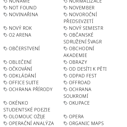
NONAME
NORMALIZACE
NOT FOUND
NOVEMBER
NOVINAŘINA
NOVOROČNÍ
PŘEDSEVZETÍ
NOVÝ ROK
NOVÝ SEMESTR
O2 ARENA
OBČANSKÉ
SDRUŽENÍ ŠVAGR
OBČERSTVENÍ
OBCHODNÍ
AKADEMIE
OBLEČENÍ
OBRAZY
OČKOVÁNÍ
OD DESÍTI K PĚTI
ODKLÁDÁNÍ
ODPAD FEST
OFFICE SUITE
OFFROAD
OCHRANA PŘÍRODY
OCHRANA
SOUKROMÍ
OKÉNKO
OKUPACE
STUDENTSKÉ POEZIE
OLOMOUC OŽIJE
OPERA
OPERAČNÍ ANALÝZA
ORGANIC MAPS