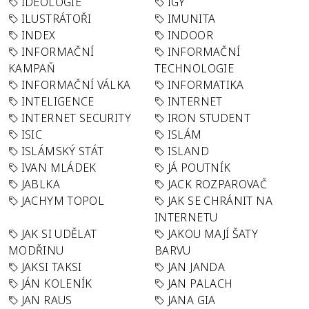
IDEOLOGIE
IGY
ILUSTRÁTOŘI
IMUNITA
INDEX
INDOOR
INFORMAČNÍ
INFORMAČNÍ
KAMPAŇ
TECHNOLOGIE
INFORMAČNÍ VÁLKA
INFORMATIKA
INTELIGENCE
INTERNET
INTERNET SECURITY
IRON STUDENT
ISIC
ISLÁM
ISLÁMSKÝ STÁT
ISLAND
IVAN MLÁDEK
JÁ POUTNÍK
JABLKA
JACK ROZPAROVAČ
JACHYM TOPOL
JAK SE CHRÁNIT NA
INTERNETU
JAK SI UDĚLAT
JAKOU MAJÍ ŠATY
MODŘINU
BARVU
JAKSI TAKSI
JAN JANDA
JÁN KOLENÍK
JAN PALACH
JAN RAUS
JANA GIA