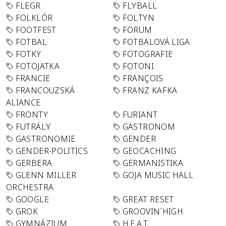
FLEGR
FLYBALL
FOLKLÓR
FOLTYN
FOOTFEST
FORUM
FOTBAL
FOTBALOVÁ LIGA
FOTKY
FOTOGRAFIE
FOTOJATKA
FOTONI
FRANCIE
FRANÇOIS
FRANCOUZSKÁ
FRANZ KAFKA
ALIANCE
FRONTY
FURIANT
FUTRÁLY
GASTRONOM
GASTRONOMIE
GENDER
GENDER-POLITICS
GEOCACHING
GERBERA
GERMANISTIKA
GLENN MILLER
GOJA MUSIC HALL
ORCHESTRA
GOOGLE
GREAT RESET
GROK
GROOVIN´HIGH
GYMNÁZIUM
H.E.A.T.