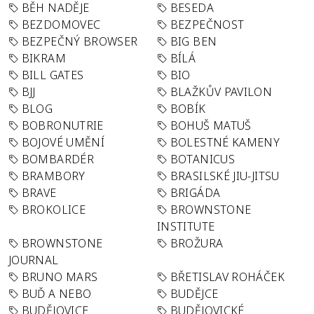
BĚH NADĚJE
BESEDA
BEZDOMOVEC
BEZPEČNOST
BEZPEČNÝ BROWSER
BIG BEN
BIKRAM
BÍLÁ
BILL GATES
BIO
BJJ
BLAŽKŮV PAVILON
BLOG
BOBÍK
BOBRONUTRIE
BOHUŠ MATUŠ
BOJOVÉ UMĚNÍ
BOLESTNÉ KAMENY
BOMBARDÉR
BOTANICUS
BRAMBORY
BRASILSKÉ JIU-JITSU
BRAVE
BRIGÁDA
BROKOLICE
BROWNSTONE
INSTITUTE
BROWNSTONE
BROŽURA
JOURNAL
BRUNO MARS
BŘETISLAV ROHÁČEK
BUĎ A NEBO
BUDĚJCE
BUDĚJOVICE
BUDĚJOVICKÉ