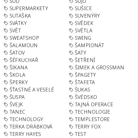
SUD
SUJU
SUPERMARKETY
SUŠICE
SUTAŠKA
SUVENÝRY
SVÁTKY
SVĚDEK
SVĚT
SVĚTLA
SWEATSHOP
SWING
ŠALAMOUN
ŠAMPIONÁT
ŠATOV
ŠATY
ŠÉFKUCHAŘ
ŠETŘENÍ
ŠIKANA
ŠIMEK A GROSSMAN
ŠKOLA
ŠPAGETY
ŠPERKY
ŠTAFETA
ŠŤASTNÉ A VESELÉ
ŠUKAS
ŠUSPA
ŠVÉDSKO
ŠVEJK
TAJNÁ OPERACE
TANEC
TECHNOLOGIE
TECHNOLOGY
TEMPLESTORE
TERKA DRÁBKOVÁ
TERRY FOX
TERRY HAYES
TEST