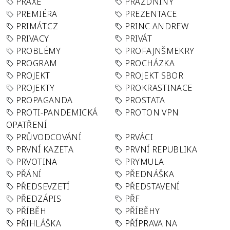
PRAXE
PRÁZDNINY
PREMIÉRA
PREZENTACE
PRIMÁT.CZ
PRINC ANDREW
PRIVACY
PRIVÁT
PROBLÉMY
PROFAJNŠMEKRY
PROGRAM
PROCHÁZKA
PROJEKT
PROJEKT SBOR
PROJEKTY
PROKRASTINACE
PROPAGANDA
PROSTATA
PROTI-PANDEMICKÁ
PROTON VPN
OPATŘENÍ
PRŮVODCOVÁNÍ
PRVÁCI
PRVNÍ KAZETA
PRVNÍ REPUBLIKA
PRVOTINA
PRYMULA
PŘÁNÍ
PŘEDNÁŠKA
PŘEDSEVZETÍ
PŘEDSTAVENÍ
PŘEDZÁPIS
PŘF
PŘÍBĚH
PŘÍBĚHY
PŘIHLÁŠKA
PŘÍPRAVA NA