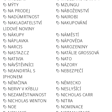
MÝTY
MZUNGU
NA PRODEJ
NÁBOŽENSTVÍ
NADÚMRTNOST
NAIROBI
NAKLADATELSTVÍ
NAKUPOVÁNÍ
LIDOVÉ NOVINY
NÁKUPY
NÁMĚSTÍ
NÁPLAVKA
NÁPOVĚDA
NARCIS
NAROZENINY
NASTAZ.CZ
NATÁLIE GROSSOVÁ
NATIVIA
NATO
NÁVŠTĚVNÍCI
NÁZORY
NEANDRTÁL S
NEBEZPEČÍ
IPHONEM
NĚMČINA
NĚMECKO
NERVY V KÝBLU
NESLYŠÍCÍ
NEZAMĚSTNANOST
NICHOLAS CARR
NICHOLAS WINTON
NITRA
NOE
NOMINACE