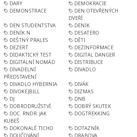
DARY
DEMOKRACIE
DEMONSTRACE
DEN OTEVŘENÝCH
DVEŘÍ
DEN STUDENTSTVA
DENIK
DENÍK N
DESATERO
DEŠTNÝ PRALES
DĚTI
DEZERT
DEZINFORMACE
DIDAKTICKÝ TEST
DIGITAL DANGER
DIGITÁLNÍ NOMÁD
DISTRIBUCE
DIVADELNÍ
DIVADLO
PŘEDSTAVENÍ
DIVADLO HYBERNIA
DIVÁK
DIVOKEJBILL
DIZMAS
DJ
DNB
DOBRODRUŽSTVÍ
DOBRÝ SKUTEK
DOC. RNDR. JAK
DOGTREKKING
KUBEŠ
DOKONALÉ TICHO
DOTAZNÍK
DOUČOVÁNÍ
DRABOVA