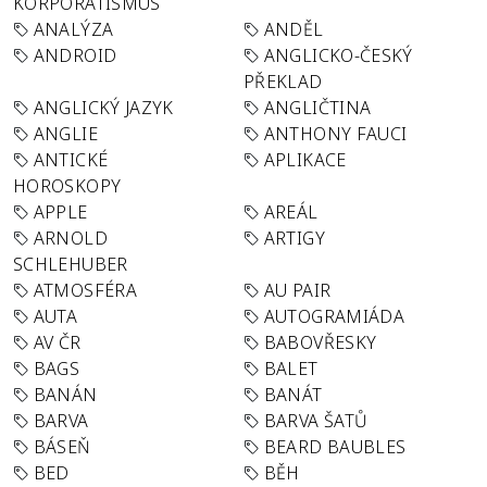
KORPORATISMUS
ANALÝZA
ANDĚL
ANDROID
ANGLICKO-ČESKÝ
PŘEKLAD
ANGLICKÝ JAZYK
ANGLIČTINA
ANGLIE
ANTHONY FAUCI
ANTICKÉ
APLIKACE
HOROSKOPY
APPLE
AREÁL
ARNOLD
ARTIGY
SCHLEHUBER
ATMOSFÉRA
AU PAIR
AUTA
AUTOGRAMIÁDA
AV ČR
BABOVŘESKY
BAGS
BALET
BANÁN
BANÁT
BARVA
BARVA ŠATŮ
BÁSEŇ
BEARD BAUBLES
BED
BĚH