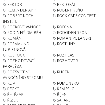
REKTOR
REKTORÁT
REMINDER APP
ROBERT KEŇO
ROBERT-KOCH
ROCK CAFÉ CONTEST
INSTITUT
ROCKOVÉ VÁNOCE
RODINA
RODINNÝ DM BĚH
RODODENDRON
ROMÁN
ROMAN POLANSKI
ROSAMUND
ROSTLINY
LUPTONOVÁ
ROSTOCK
ROZHLAS
ROZHODOVACÍ
ROZHOVOR
PARALÝZA
ROZSVÍCENÍ
RÜGEN
VÁNOČNÍHO STROMU
RUM
RUMUNSKO
ŘECKO
ŘEMESLO
ŘETĚZÁK
ŘÍJEN
ŘÍZEK
SAFARI