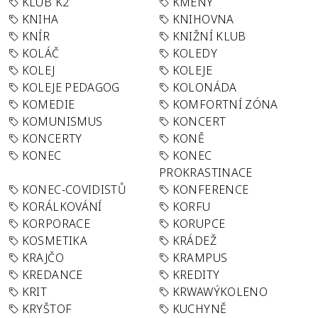
KLUB K2
KMENY
KNIHA
KNIHOVNA
KNÍR
KNIŽNÍ KLUB
KOLÁČ
KOLEDY
KOLEJ
KOLEJE
KOLEJE PEDAGOG
KOLONÁDA
KOMEDIE
KOMFORTNÍ ZÓNA
KOMUNISMUS
KONCERT
KONCERTY
KONĚ
KONEC
KONEC
PROKRASTINACE
KONEC-COVIDISTŮ
KONFERENCE
KORÁLKOVÁNÍ
KORFU
KORPORACE
KORUPCE
KOSMETIKA
KRÁDEŽ
KRAJČO
KRAMPUS
KREDANCE
KREDITY
KRIT
KRWAWÝKOLENO
KRYŠTOF
KUCHYNĚ