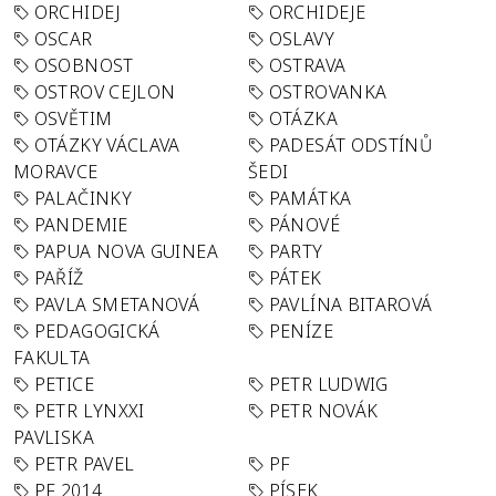
ORCHIDEJ
ORCHIDEJE
OSCAR
OSLAVY
OSOBNOST
OSTRAVA
OSTROV CEJLON
OSTROVANKA
OSVĚTIM
OTÁZKA
OTÁZKY VÁCLAVA
PADESÁT ODSTÍNŮ
MORAVCE
ŠEDI
PALAČINKY
PAMÁTKA
PANDEMIE
PÁNOVÉ
PAPUA NOVA GUINEA
PARTY
PAŘÍŽ
PÁTEK
PAVLA SMETANOVÁ
PAVLÍNA BITAROVÁ
PEDAGOGICKÁ
PENÍZE
FAKULTA
PETICE
PETR LUDWIG
PETR LYNXXI
PETR NOVÁK
PAVLISKA
PETR PAVEL
PF
PF 2014
PÍSEK