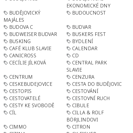
EKONOMICKÉ DNY
BUDĚJOVICKÝ
BUDOUCNOST
MAJÁLES
BUDOVA C
BUDVAR
BUDWEISER BUDVAR
BUSKERS FEST
BUSKING
BYDLENÍ
CAFÉ KLUB SLAVIE
CALENDAR
CANICROSS
CD
CECÍLIE JÍLKOVÁ
CENTRAL PARK
SLAVIE
CENTRUM
CENZURA
CESKEBUDEJOVICE
CESTA DO BUDĚJOVIC
CESTOPIS
CESTOVÁNÍ
CESTOVATELÉ
CESTOVNÍ RUCH
CESTY KE SVOBODĚ
CIBULE
CÍL
CILLA & ROLF
BÖRJLINDOVI
CIMMO
CITRON