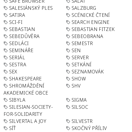
SAFE BROWSER
SALÁT
SALESIÁNSKÝ PLES
SALZBURG
SATIRA
SCÉNICKÉ ČTENÍ
SCI-FI
SEARCH ENGINE
SEBASTIAN
SEBASTIAN FITZEK
SEBEDŮVĚRA
SEBEOBRANA
SEDLÁCI
SEMESTR
SEMINÁŘE
SEN
SERIÁL
SERVER
SESTRA
SETKÁNÍ
SEX
SEZNAMOVÁK
SHAKESPEARE
SHOW
SHROMÁŽDĚNÍ
SHV
AKADEMICKÉ OBCE
SIBYLA
SIGMA
SILESIAN-SOCIETY-
SILSOC
FOR-SOLIDARITY
SILVERTAL A JOY
SILVESTR
SÍŤ
SKOČNÝ PŘÍLIV