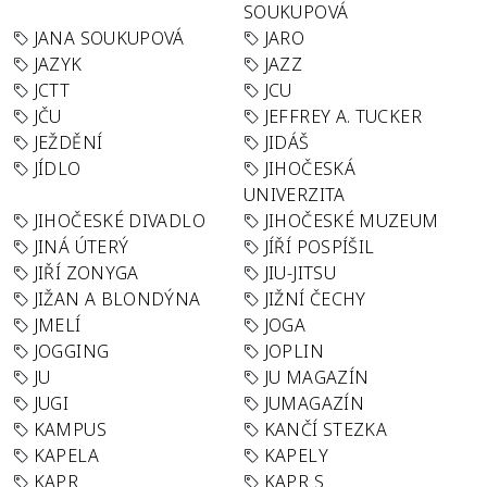
SOUKUPOVÁ
JANA SOUKUPOVÁ
JARO
JAZYK
JAZZ
JCTT
JCU
JČU
JEFFREY A. TUCKER
JEŽDĚNÍ
JIDÁŠ
JÍDLO
JIHOČESKÁ
UNIVERZITA
JIHOČESKÉ DIVADLO
JIHOČESKÉ MUZEUM
JINÁ ÚTERÝ
JÍŘÍ POSPÍŠIL
JIŘÍ ZONYGA
JIU-JITSU
JIŽAN A BLONDÝNA
JIŽNÍ ČECHY
JMELÍ
JOGA
JOGGING
JOPLIN
JU
JU MAGAZÍN
JUGI
JUMAGAZÍN
KAMPUS
KANČÍ STEZKA
KAPELA
KAPELY
KAPR
KAPR S