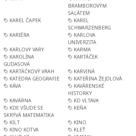
BRAMBOROVÝM
SALÁTEM
KAREL ČAPEK
KAREL
SCHWARZENBERG
KARIÉRA
KARLOVA
UNIVERZITA
KARLOVY VARY
KARMA
KAROLÍNA
KARTÁČEK
GUDASOVÁ
KARTÁČKOVÝ VRAH
KARVINÁ
KATEDRA GEOGRAFIE
KATEŘINA ŽEJDLOVÁ
KÁVA
KAVÁRENSKÉ
HISTORKY
KAVÁRNA
KD VLTAVA
KDE VŠUDE SE
KEŇA
SKRÝVÁ MATEMATIKA
KILT
KINO
KINO KOTVA
KLEŤ