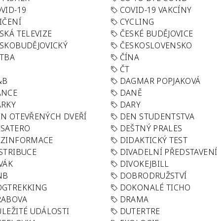
VID-19
COVID-19 VAKCÍNY
IČENÍ
CYCLING
SKÁ TELEVIZE
ČESKÉ BUDĚJOVICE
SKOBUDĚJOVICKÝ
ČESKOSLOVENSKO
TBA
ČÍNA
R
ČT
&B
DAGMAR POPJAKOVÁ
ANCE
DANĚ
ÁRKY
DARY
N OTEVŘENÝCH DVEŘÍ
DEN STUDENTSTVA
SATERO
DEŠTNÝ PRALES
EZINFORMACE
DIDAKTICKÝ TEST
STRIBUCE
DIVADELNÍ PŘEDSTAVENÍ
VÁK
DIVOKEJBILL
NB
DOBRODRUŽSTVÍ
OGTREKKING
DOKONALÉ TICHO
RABOVA
DRAMA
LEŽITÉ UDÁLOSTI
DUTERTRE