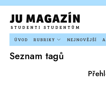
ÚVOD
RUBRIKY
NEJNOVĚJŠÍ
A
Seznam tagů
Přeh