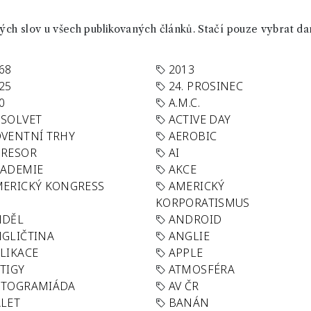
ch slov u všech publikovaných článků. Stačí pouze vybrat da
68
2013
25
24. PROSINEC
0
A.M.C.
SOLVET
ACTIVE DAY
VENTNÍ TRHY
AEROBIC
GRESOR
AI
KADEMIE
AKCE
ERICKÝ KONGRESS
AMERICKÝ
KORPORATISMUS
NDĚL
ANDROID
GLIČTINA
ANGLIE
LIKACE
APPLE
TIGY
ATMOSFÉRA
UTOGRAMIÁDA
AV ČR
LET
BANÁN