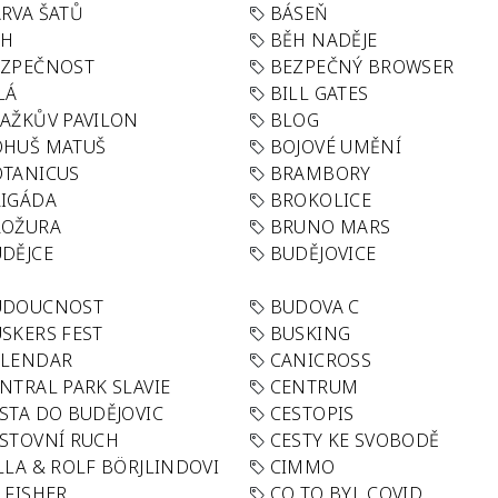
RVA ŠATŮ
BÁSEŇ
ĚH
BĚH NADĚJE
EZPEČNOST
BEZPEČNÝ BROWSER
LÁ
BILL GATES
AŽKŮV PAVILON
BLOG
OHUŠ MATUŠ
BOJOVÉ UMĚNÍ
TANICUS
BRAMBORY
IGÁDA
BROKOLICE
ROŽURA
BRUNO MARS
DĚJCE
BUDĚJOVICE
UDOUCNOST
BUDOVA C
SKERS FEST
BUSKING
ALENDAR
CANICROSS
NTRAL PARK SLAVIE
CENTRUM
STA DO BUDĚJOVIC
CESTOPIS
STOVNÍ RUCH
CESTY KE SVOBODĚ
LLA & ROLF BÖRJLINDOVI
CIMMO
 FISHER
CO TO BYL COVID