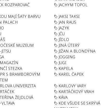
CK ROZPAROVAČ
JACHYM TOPOL
KOU MAJÍ ŠATY BARVU
JAKSI TAKSI
N PALACH
JAN RAUS
RO
JAZYK
U
JČU
DÁŠ
JÍDLO
HOČESKÉ MUZEUM
JINÁ ÚTERÝ
U-JITSU
JIŽAN A BLONDÝNA
GA
JOGGING
 MAGAZÍN
JUGI
NČÍ STEZKA
KAPELA
APR S BRAMBOROVÝM
KAREL ČAPEK
ÁTEM
RLOVA UNIVERZITA
KARLOVY VARY
RTÁČEK
KARTÁČKOVÝ VRAH
TEŘINA ŽEJDLOVÁ
KÁVA
 VLTAVA
KDE VŠUDE SE SKRÝVÁ