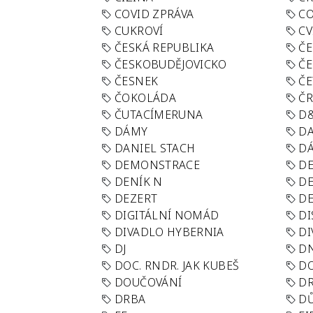
COVID ZPRÁVA
CO
CUKROVÍ
CV
ČESKÁ REPUBLIKA
ČE
ČESKOBUDĚJOVICKO
ČE
ČESNEK
ČE
ČOKOLÁDA
Č
ČUTACÍMERUNA
D
DÁMY
D
DANIEL STACH
D
DEMONSTRACE
DE
DENÍK N
DE
DEZERT
D
DIGITÁLNÍ NOMÁD
DI
DIVADLO HYBERNIA
DI
DJ
D
DOC. RNDR. JAK KUBEŠ
D
DOUČOVÁNÍ
D
DRBA
DŮ