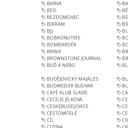
BARVA
BA
BED
B
BEZDOMOVEC
B
BIKRAM
BÍ
BJJ
BL
BOBRONUTRIE
B
BOMBARDÉR
BO
BRAVE
BR
BROWNSTONE JOURNAL
B
BUĎ A NEBO
BU
BUDĚJOVICKÝ MAJÁLES
B
BUDWEISER BUDVAR
BU
CAFÉ KLUB SLAVIE
C
CECÍLIE JÍLKOVÁ
CE
CESKEBUDEJOVICE
CE
CESTOVATELÉ
CE
CÍL
CI
CIZINA
CK