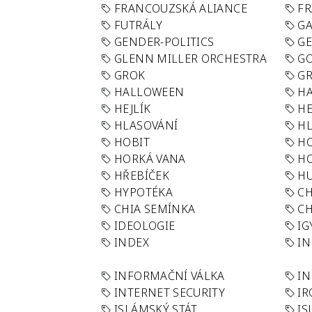
FRANCOUZSKÁ ALIANCE
FR
FUTRÁLY
G
GENDER-POLITICS
G
GLENN MILLER ORCHESTRA
GO
GROK
GR
HALLOWEEN
HA
HEJLÍK
HE
HLASOVÁNÍ
H
HOBIT
H
HORKÁ VANA
H
HŘEBÍČEK
H
HYPOTÉKA
CH
CHIA SEMÍNKA
CH
IDEOLOGIE
IG
INDEX
I
INFORMAČNÍ VÁLKA
IN
INTERNET SECURITY
IR
ISLÁMSKÝ STÁT
IS