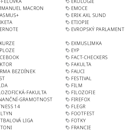
FFELOVKA
EKOLOGIE
MMANUEL MACRON
EMOCE
RASMUS+
ERIK AXL SUND
IKETA
ETIOPIE
VERNOTE
EVROPSKÝ PARLAMENT
KURZE
EXMUSLIMKA
PLOZE
EYP
ACEBOOK
FACT-CHECKERS
AKTOR
FAKULTA
RMA BEZDÍNEK
FAUCI
ST
FESTIVAL
LDA
FILM
LOZOFICKÁ-FAKULTA
FILOZOFIE
INANČNÍ-GRAMOTNOST
FIREFOX
TNESS 14
FLEGR
OLTYN
FOOTFEST
TBALOVÁ LIGA
FOTKY
OTONI
FRANCIE