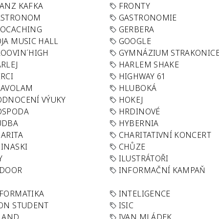
ANZ KAFKA
FRONTY
ASTRONOM
GASTRONOMIE
EOCACHING
GERBERA
JA MUSIC HALL
GOOGLE
OOVIN´HIGH
GYMNÁZIUM STRAKONIC
RLEJ
HARLEM SHAKE
RCI
HIGHWAY 61
LAVOLAM
HLUBOKÁ
ODNOCENÍ VÝUKY
HOKEJ
OSPODA
HRDINOVÉ
UDBA
HYBERNIA
ARITA
CHARITATIVNÍ KONCERT
INASKI
CHŮZE
Y
ILUSTRÁTOŘI
NDOOR
INFORMAČNÍ KAMPAŇ
FORMATIKA
INTELIGENCE
ON STUDENT
ISIC
LAND
IVAN MLÁDEK