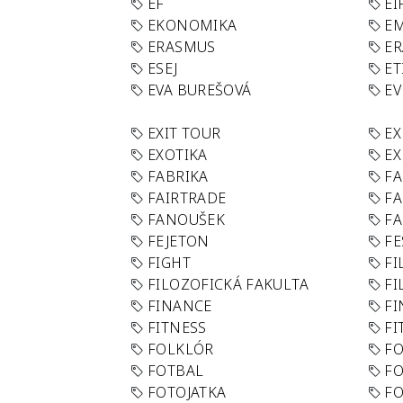
EF
EI
EKONOMIKA
E
ERASMUS
E
ESEJ
ET
EVA BUREŠOVÁ
E
EXIT TOUR
EX
EXOTIKA
EX
FABRIKA
F
FAIRTRADE
F
FANOUŠEK
FA
FEJETON
FE
FIGHT
FI
FILOZOFICKÁ FAKULTA
FI
FINANCE
F
FITNESS
FI
FOLKLÓR
F
FOTBAL
FO
FOTOJATKA
F