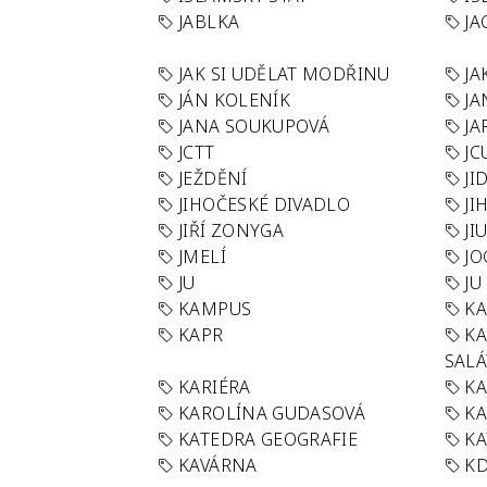
JABLKA
JA
JAK SI UDĚLAT MODŘINU
JA
JÁN KOLENÍK
JA
JANA SOUKUPOVÁ
JA
JCTT
JC
JEŽDĚNÍ
JI
JIHOČESKÉ DIVADLO
JI
JIŘÍ ZONYGA
JI
JMELÍ
JO
JU
JU
KAMPUS
KA
KAPR
K
SAL
KARIÉRA
KA
KAROLÍNA GUDASOVÁ
KA
KATEDRA GEOGRAFIE
KA
KAVÁRNA
KD