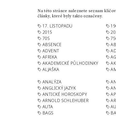
Na této stránce naleznete seznam klíčový
články, které byly takto označeny.
17. LISTOPADU
19
2015
20
70S
75
ABSENCE
AB
ADVENT
AD
AFRIKA
A
AKADEMICKÉ PŮLHODINKY
A
ALJAŠKA
AM
ANALÝZA
A
ANGLICKÝ JAZYK
AN
ANTICKÉ HOROSKOPY
AP
ARNOLD SCHLEHUBER
AR
AUTA
A
BAGS
BA