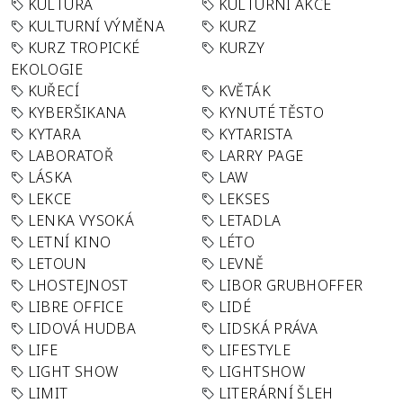
KULTURA
KULTURNÍ AKCE
KULTURNÍ VÝMĚNA
KURZ
KURZ TROPICKÉ
KURZY
EKOLOGIE
KUŘECÍ
KVĚTÁK
KYBERŠIKANA
KYNUTÉ TĚSTO
KYTARA
KYTARISTA
LABORATOŘ
LARRY PAGE
LÁSKA
LAW
LEKCE
LEKSES
LENKA VYSOKÁ
LETADLA
LETNÍ KINO
LÉTO
LETOUN
LEVNĚ
LHOSTEJNOST
LIBOR GRUBHOFFER
LIBRE OFFICE
LIDÉ
LIDOVÁ HUDBA
LIDSKÁ PRÁVA
LIFE
LIFESTYLE
LIGHT SHOW
LIGHTSHOW
LIMIT
LITERÁRNÍ ŠLEH