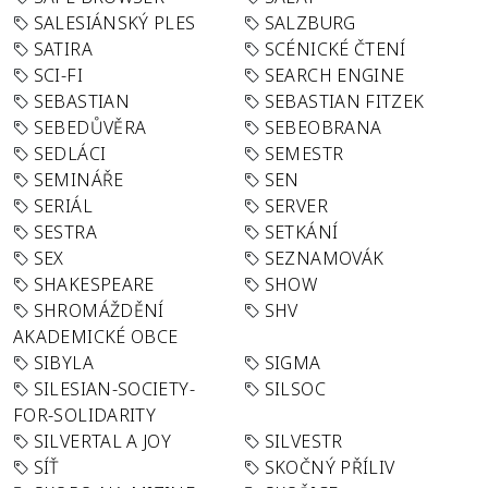
SALESIÁNSKÝ PLES
SALZBURG
SATIRA
SCÉNICKÉ ČTENÍ
SCI-FI
SEARCH ENGINE
SEBASTIAN
SEBASTIAN FITZEK
SEBEDŮVĚRA
SEBEOBRANA
SEDLÁCI
SEMESTR
SEMINÁŘE
SEN
SERIÁL
SERVER
SESTRA
SETKÁNÍ
SEX
SEZNAMOVÁK
SHAKESPEARE
SHOW
SHROMÁŽDĚNÍ
SHV
AKADEMICKÉ OBCE
SIBYLA
SIGMA
SILESIAN-SOCIETY-
SILSOC
FOR-SOLIDARITY
SILVERTAL A JOY
SILVESTR
SÍŤ
SKOČNÝ PŘÍLIV