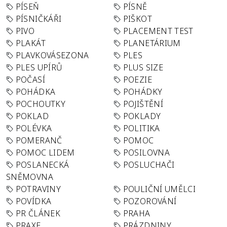
PÍSEŇ
PÍSNĚ
PÍSNIČKÁŘI
PIŠKOT
PIVO
PLACEMENT TEST
PLAKÁT
PLANETÁRIUM
PLAVKOVÁSEZONA
PLES
PLES UPÍRŮ
PLUS SIZE
POČASÍ
POEZIE
POHÁDKA
POHÁDKY
POCHOUTKY
POJIŠTĚNÍ
POKLAD
POKLADY
POLÉVKA
POLITIKA
POMERANČ
POMOC
POMOC LIDEM
POSILOVNA
POSLANECKÁ
POSLUCHAČI
SNĚMOVNA
POTRAVINY
POULIČNÍ UMĚLCI
POVÍDKA
POZOROVÁNÍ
PR ČLÁNEK
PRAHA
PRAXE
PRÁZDNINY