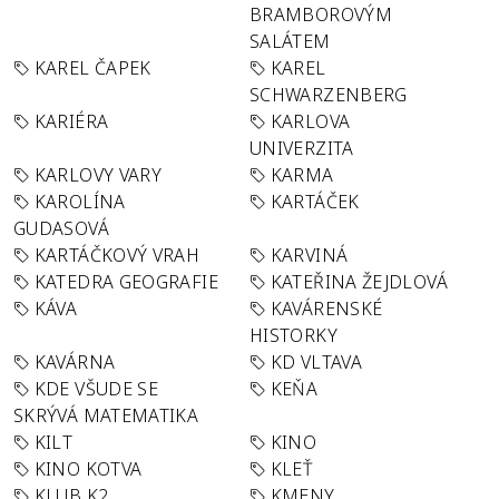
BRAMBOROVÝM
SALÁTEM
KAREL ČAPEK
KAREL
SCHWARZENBERG
KARIÉRA
KARLOVA
UNIVERZITA
KARLOVY VARY
KARMA
KAROLÍNA
KARTÁČEK
GUDASOVÁ
KARTÁČKOVÝ VRAH
KARVINÁ
KATEDRA GEOGRAFIE
KATEŘINA ŽEJDLOVÁ
KÁVA
KAVÁRENSKÉ
HISTORKY
KAVÁRNA
KD VLTAVA
KDE VŠUDE SE
KEŇA
SKRÝVÁ MATEMATIKA
KILT
KINO
KINO KOTVA
KLEŤ
KLUB K2
KMENY