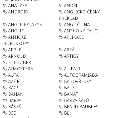
ANALÝZA
ANDĚL
ANDROID
ANGLICKO-ČESKÝ
PŘEKLAD
ANGLICKÝ JAZYK
ANGLIČTINA
ANGLIE
ANTHONY FAUCI
ANTICKÉ
APLIKACE
HOROSKOPY
APPLE
AREÁL
ARNOLD
ARTIGY
SCHLEHUBER
ATMOSFÉRA
AU PAIR
AUTA
AUTOGRAMIÁDA
AV ČR
BABOVŘESKY
BAGS
BALET
BANÁN
BANÁT
BARVA
BARVA ŠATŮ
BÁSEŇ
BEARD BAUBLES
BED
BĚH