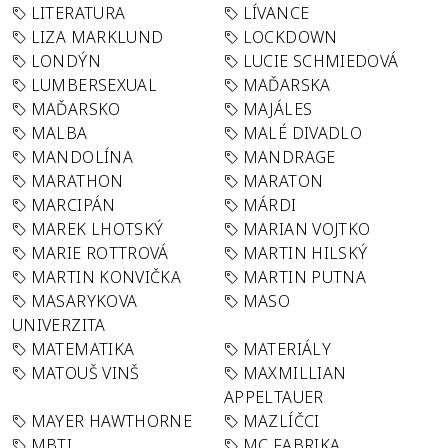
LITERATURA
LÍVANCE
LIZA MARKLUND
LOCKDOWN
LONDÝN
LUCIE SCHMIEDOVÁ
LUMBERSEXUAL
MAĎARSKA
MAĎARSKO
MAJÁLES
MALBA
MALÉ DIVADLO
MANDOLÍNA
MANDRAGE
MARATHON
MARATON
MARCIPÁN
MÁRDI
MAREK LHOTSKÝ
MARIAN VOJTKO
MARIE ROTTROVÁ
MARTIN HILSKÝ
MARTIN KONVIČKA
MARTIN PUTNA
MASARYKOVA
MASO
UNIVERZITA
MATEMATIKA
MATERIÁLY
MATOUŠ VINŠ
MAXMILLIAN
APPELTAUER
MAYER HAWTHORNE
MAZLÍČCI
MBTI
MC FABRIKA