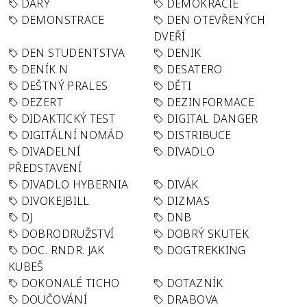
DARY
DEMOKRACIE
DEMONSTRACE
DEN OTEVŘENÝCH
DVEŘÍ
DEN STUDENTSTVA
DENIK
DENÍK N
DESATERO
DEŠTNÝ PRALES
DĚTI
DEZERT
DEZINFORMACE
DIDAKTICKÝ TEST
DIGITAL DANGER
DIGITÁLNÍ NOMÁD
DISTRIBUCE
DIVADELNÍ
DIVADLO
PŘEDSTAVENÍ
DIVADLO HYBERNIA
DIVÁK
DIVOKEJBILL
DIZMAS
DJ
DNB
DOBRODRUŽSTVÍ
DOBRÝ SKUTEK
DOC. RNDR. JAK
DOGTREKKING
KUBEŠ
DOKONALÉ TICHO
DOTAZNÍK
DOUČOVÁNÍ
DRABOVA