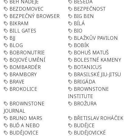
BĚH NADĚJE
BESEDA
BEZDOMOVEC
BEZPEČNOST
BEZPEČNÝ BROWSER
BIG BEN
BIKRAM
BÍLÁ
BILL GATES
BIO
BJJ
BLAŽKŮV PAVILON
BLOG
BOBÍK
BOBRONUTRIE
BOHUŠ MATUŠ
BOJOVÉ UMĚNÍ
BOLESTNÉ KAMENY
BOMBARDÉR
BOTANICUS
BRAMBORY
BRASILSKÉ JIU-JITSU
BRAVE
BRIGÁDA
BROKOLICE
BROWNSTONE
INSTITUTE
BROWNSTONE
BROŽURA
JOURNAL
BRUNO MARS
BŘETISLAV ROHÁČEK
BUĎ A NEBO
BUDĚJCE
BUDĚJOVICE
BUDĚJOVICKÉ