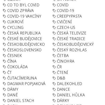
CO TO BYL COVID
COVID
COVID ZPRÁVA
COVID-19
COVID-19 VAKCÍNY
CREEPYPASTA
CUKROVÍ
CVIČENÍ
CYCLING
CZECH-US
ČESKÁ REPUBLIKA
ČESKÁ TELEVIZE
ČESKÉ BUDĚJOVICE
ČESKÉ TRADICE
ČESKOBUDĚJOVICKO
ČESKOBUDĚJOVICKÝ
ČESKOSLOVENSKO
ČESKÝ ROZHLAS
ČESNEK
ČETBA
ČÍNA
ČINOHRA
ČOKOLÁDA
ČR
ČT
ČTENÍ
ČUTACÍMERUNA
D&B
DAGMAR POPJAKOVÁ
DALEKOHLED
DÁMY
DANCE
DANĚ
DANIEL HŮLKA
DANIEL STACH
DÁRKY