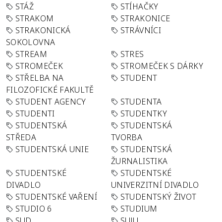
STÁŽ
STÍHAČKY
STRAKOM
STRAKONICE
STRAKONICKÁ
STRÁVNÍCI
SOKOLOVNA
STREAM
STRES
STROMEČEK
STROMEČEK S DÁRKY
STŘELBA NA
STUDENT
FILOZOFICKÉ FAKULTĚ
STUDENT AGENCY
STUDENTA
STUDENTI
STUDENTKY
STUDENTSKÁ
STUDENTSKÁ
STŘEDA
TVORBA
STUDENTSKÁ UNIE
STUDENTSKÁ
ŽURNALISTIKA
STUDENTSKÉ
STUDENTSKÉ
DIVADLO
UNIVERZITNÍ DIVADLO
STUDENTSKÉ VAŘENÍ
STUDENTSKÝ ŽIVOT
STUDIO 6
STUDIUM
SUD
SUJU