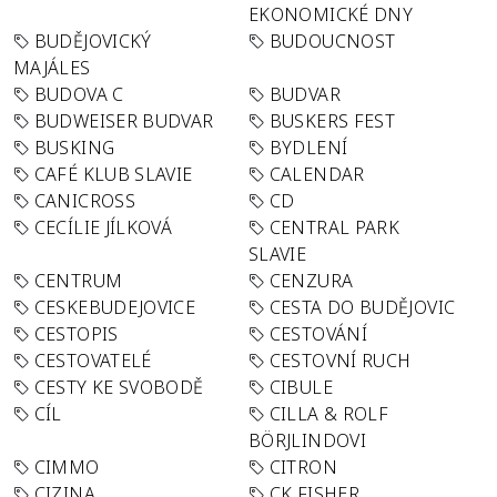
EKONOMICKÉ DNY
BUDĚJOVICKÝ
BUDOUCNOST
MAJÁLES
BUDOVA C
BUDVAR
BUDWEISER BUDVAR
BUSKERS FEST
BUSKING
BYDLENÍ
CAFÉ KLUB SLAVIE
CALENDAR
CANICROSS
CD
CECÍLIE JÍLKOVÁ
CENTRAL PARK
SLAVIE
CENTRUM
CENZURA
CESKEBUDEJOVICE
CESTA DO BUDĚJOVIC
CESTOPIS
CESTOVÁNÍ
CESTOVATELÉ
CESTOVNÍ RUCH
CESTY KE SVOBODĚ
CIBULE
CÍL
CILLA & ROLF
BÖRJLINDOVI
CIMMO
CITRON
CIZINA
CK FISHER