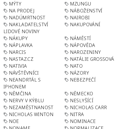
MÝTY
MZUNGU
NA PRODEJ
NÁBOŽENSTVÍ
NADÚMRTNOST
NAIROBI
NAKLADATELSTVÍ
NAKUPOVÁNÍ
LIDOVÉ NOVINY
NÁKUPY
NÁMĚSTÍ
NÁPLAVKA
NÁPOVĚDA
NARCIS
NAROZENINY
NASTAZ.CZ
NATÁLIE GROSSOVÁ
NATIVIA
NATO
NÁVŠTĚVNÍCI
NÁZORY
NEANDRTÁL S
NEBEZPEČÍ
IPHONEM
NĚMČINA
NĚMECKO
NERVY V KÝBLU
NESLYŠÍCÍ
NEZAMĚSTNANOST
NICHOLAS CARR
NICHOLAS WINTON
NITRA
NOE
NOMINACE
NONAME
NORMALIZACE