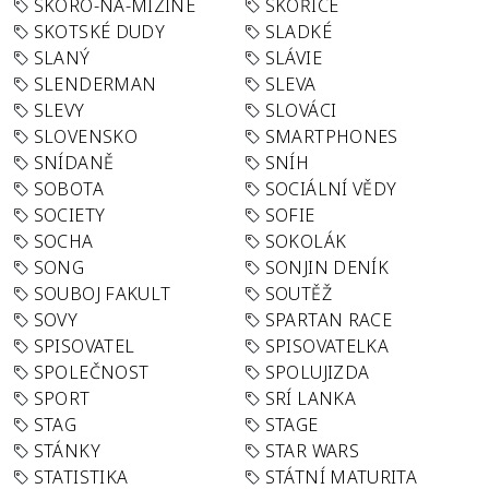
SKORO-NA-MIZINE
SKOŘICE
SKOTSKÉ DUDY
SLADKÉ
SLANÝ
SLÁVIE
SLENDERMAN
SLEVA
SLEVY
SLOVÁCI
SLOVENSKO
SMARTPHONES
SNÍDANĚ
SNÍH
SOBOTA
SOCIÁLNÍ VĚDY
SOCIETY
SOFIE
SOCHA
SOKOLÁK
SONG
SONJIN DENÍK
SOUBOJ FAKULT
SOUTĚŽ
SOVY
SPARTAN RACE
SPISOVATEL
SPISOVATELKA
SPOLEČNOST
SPOLUJIZDA
SPORT
SRÍ LANKA
STAG
STAGE
STÁNKY
STAR WARS
STATISTIKA
STÁTNÍ MATURITA