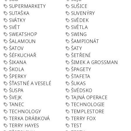
SUPERMARKETY
SUŠICE
SUTAŠKA
SUVENÝRY
SVÁTKY
SVĚDEK
SVĚT
SVĚTLA
SWEATSHOP
SWING
ŠALAMOUN
ŠAMPIONÁT
ŠATOV
ŠATY
ŠÉFKUCHAŘ
ŠETŘENÍ
ŠIKANA
ŠIMEK A GROSSMAN
ŠKOLA
ŠPAGETY
ŠPERKY
ŠTAFETA
ŠŤASTNÉ A VESELÉ
ŠUKAS
ŠUSPA
ŠVÉDSKO
ŠVEJK
TAJNÁ OPERACE
TANEC
TECHNOLOGIE
TECHNOLOGY
TEMPLESTORE
TERKA DRÁBKOVÁ
TERRY FOX
TERRY HAYES
TEST