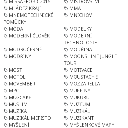
MISSAEROBIC2015
MISTROVSTVÍ
MLÁDEŽ KRAJI
MMA
MNEMOTECHNICKÉ
MNICHOV
POMŮCKY
MÓDA
MODELKY
MODERNÍ ČLOVĚK
MODERNÍ
TECHNOLOGIE
MODROČERNÉ
MODŘINA
MODŘINY
MOONSHINE JUNGLE
TOUR
MOST
MOTIVACE
MOTOL
MOUSTACHE
MOVEMBER
MOZZARELLA
MPC
MUFFINY
MUGCAKE
MUKURU
MUSLIM
MUZEUM
MUZIKA
MUZIKÁL
MUZIKÁL MEFISTO
MUZIKANT
MYŠLENÍ
MYŠLENKOVÉ MAPY