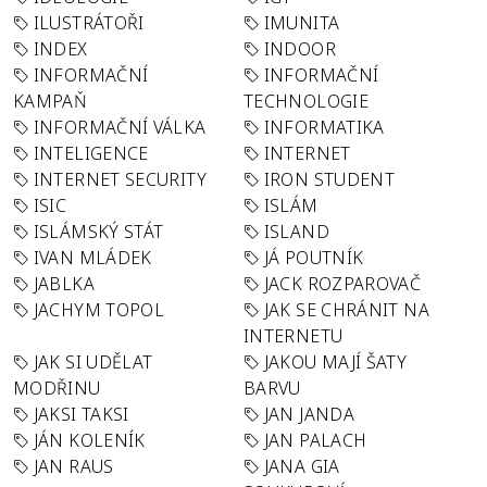
ILUSTRÁTOŘI
IMUNITA
INDEX
INDOOR
INFORMAČNÍ
INFORMAČNÍ
KAMPAŇ
TECHNOLOGIE
INFORMAČNÍ VÁLKA
INFORMATIKA
INTELIGENCE
INTERNET
INTERNET SECURITY
IRON STUDENT
ISIC
ISLÁM
ISLÁMSKÝ STÁT
ISLAND
IVAN MLÁDEK
JÁ POUTNÍK
JABLKA
JACK ROZPAROVAČ
JACHYM TOPOL
JAK SE CHRÁNIT NA
INTERNETU
JAK SI UDĚLAT
JAKOU MAJÍ ŠATY
MODŘINU
BARVU
JAKSI TAKSI
JAN JANDA
JÁN KOLENÍK
JAN PALACH
JAN RAUS
JANA GIA