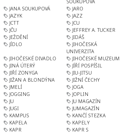
SOUKUPOVÁ
JANA SOUKUPOVÁ
JARO
JAZYK
JAZZ
JCTT
JCU
JČU
JEFFREY A. TUCKER
JEŽDĚNÍ
JIDÁŠ
JÍDLO
JIHOČESKÁ
UNIVERZITA
JIHOČESKÉ DIVADLO
JIHOČESKÉ MUZEUM
JINÁ ÚTERÝ
JÍŘÍ POSPÍŠIL
JIŘÍ ZONYGA
JIU-JITSU
JIŽAN A BLONDÝNA
JIŽNÍ ČECHY
JMELÍ
JOGA
JOGGING
JOPLIN
JU
JU MAGAZÍN
JUGI
JUMAGAZÍN
KAMPUS
KANČÍ STEZKA
KAPELA
KAPELY
KAPR
KAPR S