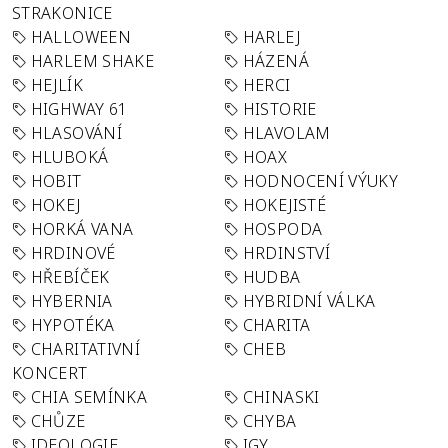
STRAKONICE
HALLOWEEN
HARLEJ
HARLEM SHAKE
HÁZENÁ
HEJLÍK
HERCI
HIGHWAY 61
HISTORIE
HLASOVÁNÍ
HLAVOLAM
HLUBOKÁ
HOAX
HOBIT
HODNOCENÍ VÝUKY
HOKEJ
HOKEJISTÉ
HORKÁ VANA
HOSPODA
HRDINOVÉ
HRDINSTVÍ
HŘEBÍČEK
HUDBA
HYBERNIA
HYBRIDNÍ VÁLKA
HYPOTÉKA
CHARITA
CHARITATIVNÍ
CHEB
KONCERT
CHIA SEMÍNKA
CHINASKI
CHŮZE
CHYBA
IDEOLOGIE
IGY