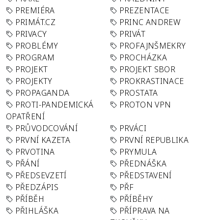
PREMIÉRA
PREZENTACE
PRIMÁT.CZ
PRINC ANDREW
PRIVACY
PRIVÁT
PROBLÉMY
PROFAJNŠMEKRY
PROGRAM
PROCHÁZKA
PROJEKT
PROJEKT SBOR
PROJEKTY
PROKRASTINACE
PROPAGANDA
PROSTATA
PROTI-PANDEMICKÁ
PROTON VPN
OPATŘENÍ
PRŮVODCOVÁNÍ
PRVÁCI
PRVNÍ KAZETA
PRVNÍ REPUBLIKA
PRVOTINA
PRYMULA
PŘÁNÍ
PŘEDNÁŠKA
PŘEDSEVZETÍ
PŘEDSTAVENÍ
PŘEDZÁPIS
PŘF
PŘÍBĚH
PŘÍBĚHY
PŘIHLÁŠKA
PŘÍPRAVA NA