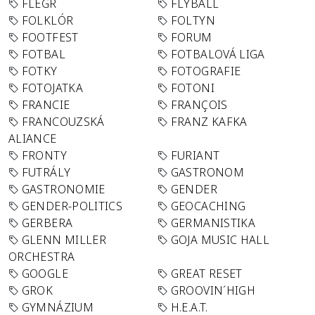
FLEGR
FLYBALL
FOLKLÓR
FOLTYN
FOOTFEST
FORUM
FOTBAL
FOTBALOVÁ LIGA
FOTKY
FOTOGRAFIE
FOTOJATKA
FOTONI
FRANCIE
FRANÇOIS
FRANCOUZSKÁ
FRANZ KAFKA
ALIANCE
FRONTY
FURIANT
FUTRÁLY
GASTRONOM
GASTRONOMIE
GENDER
GENDER-POLITICS
GEOCACHING
GERBERA
GERMANISTIKA
GLENN MILLER
GOJA MUSIC HALL
ORCHESTRA
GOOGLE
GREAT RESET
GROK
GROOVIN´HIGH
GYMNÁZIUM
H.E.A.T.