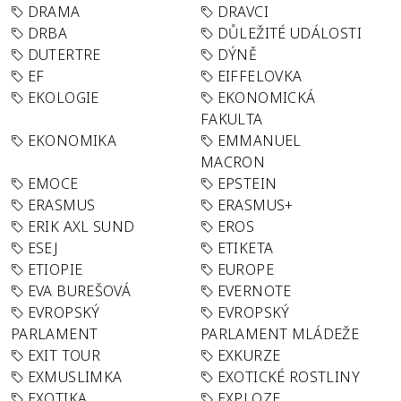
DRAMA
DRAVCI
DRBA
DŮLEŽITÉ UDÁLOSTI
DUTERTRE
DÝNĚ
EF
EIFFELOVKA
EKOLOGIE
EKONOMICKÁ
FAKULTA
EKONOMIKA
EMMANUEL
MACRON
EMOCE
EPSTEIN
ERASMUS
ERASMUS+
ERIK AXL SUND
EROS
ESEJ
ETIKETA
ETIOPIE
EUROPE
EVA BUREŠOVÁ
EVERNOTE
EVROPSKÝ
EVROPSKÝ
PARLAMENT
PARLAMENT MLÁDEŽE
EXIT TOUR
EXKURZE
EXMUSLIMKA
EXOTICKÉ ROSTLINY
EXOTIKA
EXPLOZE