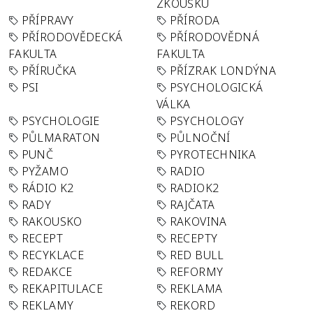
ZKOUŠKU
PŘÍPRAVY
PŘÍRODA
PŘÍRODOVĚDECKÁ
PŘÍRODOVĚDNÁ
FAKULTA
FAKULTA
PŘÍRUČKA
PŘÍZRAK LONDÝNA
PSI
PSYCHOLOGICKÁ
VÁLKA
PSYCHOLOGIE
PSYCHOLOGY
PŮLMARATON
PŮLNOČNÍ
PUNČ
PYROTECHNIKA
PYŽAMO
RADIO
RÁDIO K2
RADIOK2
RADY
RAJČATA
RAKOUSKO
RAKOVINA
RECEPT
RECEPTY
RECYKLACE
RED BULL
REDAKCE
REFORMY
REKAPITULACE
REKLAMA
REKLAMY
REKORD