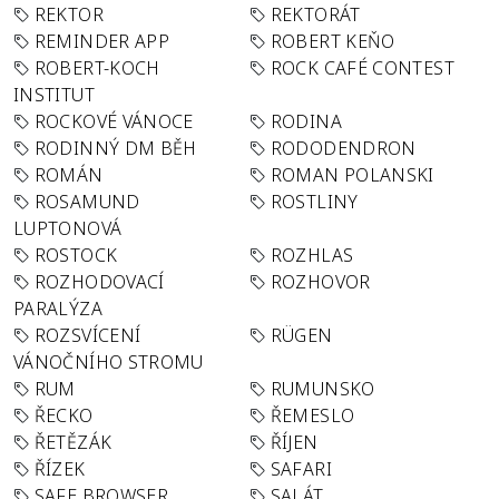
REKTOR
REKTORÁT
REMINDER APP
ROBERT KEŇO
ROBERT-KOCH
ROCK CAFÉ CONTEST
INSTITUT
ROCKOVÉ VÁNOCE
RODINA
RODINNÝ DM BĚH
RODODENDRON
ROMÁN
ROMAN POLANSKI
ROSAMUND
ROSTLINY
LUPTONOVÁ
ROSTOCK
ROZHLAS
ROZHODOVACÍ
ROZHOVOR
PARALÝZA
ROZSVÍCENÍ
RÜGEN
VÁNOČNÍHO STROMU
RUM
RUMUNSKO
ŘECKO
ŘEMESLO
ŘETĚZÁK
ŘÍJEN
ŘÍZEK
SAFARI
SAFE BROWSER
SALÁT