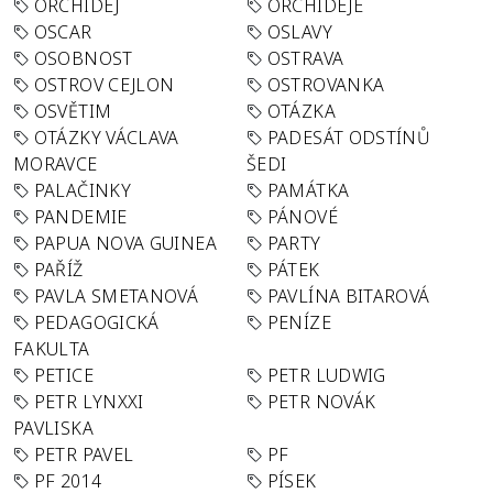
ORCHIDEJ
ORCHIDEJE
OSCAR
OSLAVY
OSOBNOST
OSTRAVA
OSTROV CEJLON
OSTROVANKA
OSVĚTIM
OTÁZKA
OTÁZKY VÁCLAVA
PADESÁT ODSTÍNŮ
MORAVCE
ŠEDI
PALAČINKY
PAMÁTKA
PANDEMIE
PÁNOVÉ
PAPUA NOVA GUINEA
PARTY
PAŘÍŽ
PÁTEK
PAVLA SMETANOVÁ
PAVLÍNA BITAROVÁ
PEDAGOGICKÁ
PENÍZE
FAKULTA
PETICE
PETR LUDWIG
PETR LYNXXI
PETR NOVÁK
PAVLISKA
PETR PAVEL
PF
PF 2014
PÍSEK