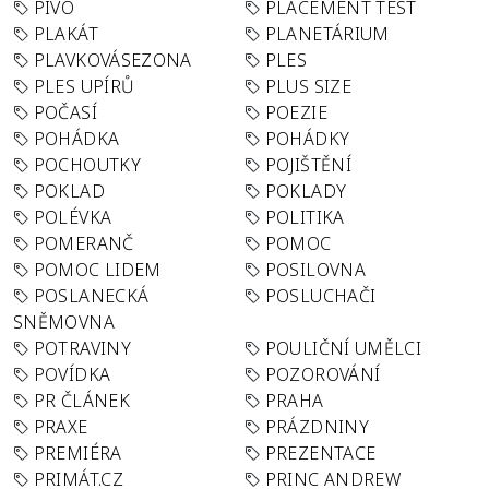
PIVO
PLACEMENT TEST
PLAKÁT
PLANETÁRIUM
PLAVKOVÁSEZONA
PLES
PLES UPÍRŮ
PLUS SIZE
POČASÍ
POEZIE
POHÁDKA
POHÁDKY
POCHOUTKY
POJIŠTĚNÍ
POKLAD
POKLADY
POLÉVKA
POLITIKA
POMERANČ
POMOC
POMOC LIDEM
POSILOVNA
POSLANECKÁ
POSLUCHAČI
SNĚMOVNA
POTRAVINY
POULIČNÍ UMĚLCI
POVÍDKA
POZOROVÁNÍ
PR ČLÁNEK
PRAHA
PRAXE
PRÁZDNINY
PREMIÉRA
PREZENTACE
PRIMÁT.CZ
PRINC ANDREW