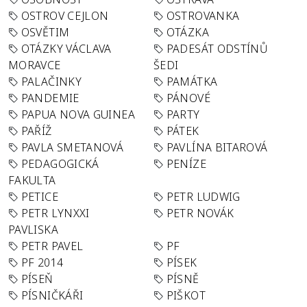
OSTROV CEJLON
OSTROVANKA
OSVĚTIM
OTÁZKA
OTÁZKY VÁCLAVA
PADESÁT ODSTÍNŮ
MORAVCE
ŠEDI
PALAČINKY
PAMÁTKA
PANDEMIE
PÁNOVÉ
PAPUA NOVA GUINEA
PARTY
PAŘÍŽ
PÁTEK
PAVLA SMETANOVÁ
PAVLÍNA BITAROVÁ
PEDAGOGICKÁ
PENÍZE
FAKULTA
PETICE
PETR LUDWIG
PETR LYNXXI
PETR NOVÁK
PAVLISKA
PETR PAVEL
PF
PF 2014
PÍSEK
PÍSEŇ
PÍSNĚ
PÍSNIČKÁŘI
PIŠKOT