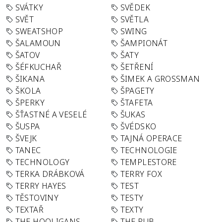
SVÁTKY
SVĚDEK
SVĚT
SVĚTLA
SWEATSHOP
SWING
ŠALAMOUN
ŠAMPIONÁT
ŠATOV
ŠATY
ŠÉFKUCHAŘ
ŠETŘENÍ
ŠIKANA
ŠIMEK A GROSSMAN
ŠKOLA
ŠPAGETY
ŠPERKY
ŠTAFETA
ŠŤASTNÉ A VESELÉ
ŠUKAS
ŠUSPA
ŠVÉDSKO
ŠVEJK
TAJNÁ OPERACE
TANEC
TECHNOLOGIE
TECHNOLOGY
TEMPLESTORE
TERKA DRÁBKOVÁ
TERRY FOX
TERRY HAYES
TEST
TĚSTOVINY
TESTY
TEXTAŘ
TEXTY
THE HOOLIGANS
THE PUB