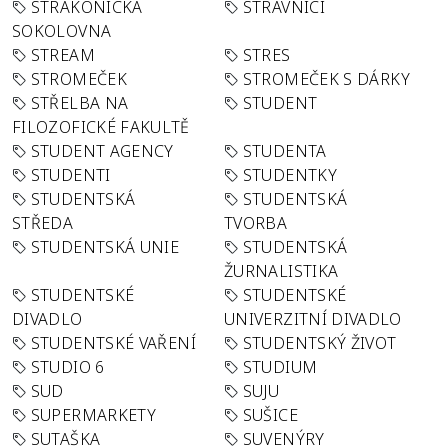
STRAKONICKÁ
STRÁVNÍCI
SOKOLOVNA
STREAM
STRES
STROMEČEK
STROMEČEK S DÁRKY
STŘELBA NA
STUDENT
FILOZOFICKÉ FAKULTĚ
STUDENT AGENCY
STUDENTA
STUDENTI
STUDENTKY
STUDENTSKÁ
STUDENTSKÁ
STŘEDA
TVORBA
STUDENTSKÁ UNIE
STUDENTSKÁ
ŽURNALISTIKA
STUDENTSKÉ
STUDENTSKÉ
DIVADLO
UNIVERZITNÍ DIVADLO
STUDENTSKÉ VAŘENÍ
STUDENTSKÝ ŽIVOT
STUDIO 6
STUDIUM
SUD
SUJU
SUPERMARKETY
SUŠICE
SUTAŠKA
SUVENÝRY