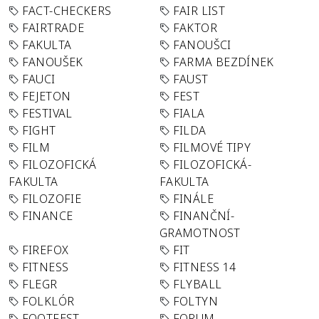
FACT-CHECKERS
FAIR LIST
FAIRTRADE
FAKTOR
FAKULTA
FANOUŠCI
FANOUŠEK
FARMA BEZDÍNEK
FAUCI
FAUST
FEJETON
FEST
FESTIVAL
FIALA
FIGHT
FILDA
FILM
FILMOVÉ TIPY
FILOZOFICKÁ
FILOZOFICKÁ-
FAKULTA
FAKULTA
FILOZOFIE
FINÁLE
FINANCE
FINANČNÍ-
GRAMOTNOST
FIREFOX
FIT
FITNESS
FITNESS 14
FLEGR
FLYBALL
FOLKLÓR
FOLTYN
FOOTFEST
FORUM