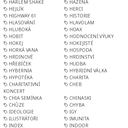
HARLEM SHAKE
HÁZENÁ
HEJLÍK
HERCI
HIGHWAY 61
HISTORIE
HLASOVÁNÍ
HLAVOLAM
HLUBOKÁ
HOAX
HOBIT
HODNOCENÍ VÝUKY
HOKEJ
HOKEJISTÉ
HORKÁ VANA
HOSPODA
HRDINOVÉ
HRDINSTVÍ
HŘEBÍČEK
HUDBA
HYBERNIA
HYBRIDNÍ VÁLKA
HYPOTÉKA
CHARITA
CHARITATIVNÍ
CHEB
KONCERT
CHIA SEMÍNKA
CHINASKI
CHŮZE
CHYBA
IDEOLOGIE
IGY
ILUSTRÁTOŘI
IMUNITA
INDEX
INDOOR