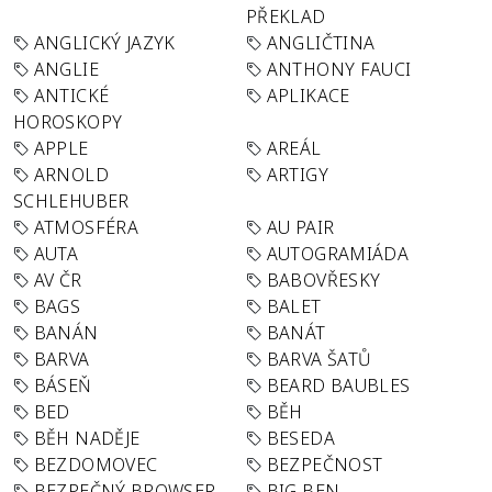
PŘEKLAD
ANGLICKÝ JAZYK
ANGLIČTINA
ANGLIE
ANTHONY FAUCI
ANTICKÉ
APLIKACE
HOROSKOPY
APPLE
AREÁL
ARNOLD
ARTIGY
SCHLEHUBER
ATMOSFÉRA
AU PAIR
AUTA
AUTOGRAMIÁDA
AV ČR
BABOVŘESKY
BAGS
BALET
BANÁN
BANÁT
BARVA
BARVA ŠATŮ
BÁSEŇ
BEARD BAUBLES
BED
BĚH
BĚH NADĚJE
BESEDA
BEZDOMOVEC
BEZPEČNOST
BEZPEČNÝ BROWSER
BIG BEN