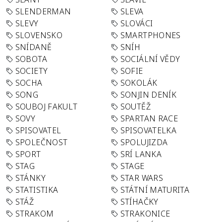
SLENDERMAN
SLEVA
SLEVY
SLOVÁCI
SLOVENSKO
SMARTPHONES
SNÍDANĚ
SNÍH
SOBOTA
SOCIÁLNÍ VĚDY
SOCIETY
SOFIE
SOCHA
SOKOLÁK
SONG
SONJIN DENÍK
SOUBOJ FAKULT
SOUTĚŽ
SOVY
SPARTAN RACE
SPISOVATEL
SPISOVATELKA
SPOLEČNOST
SPOLUJIZDA
SPORT
SRÍ LANKA
STAG
STAGE
STÁNKY
STAR WARS
STATISTIKA
STÁTNÍ MATURITA
STÁŽ
STÍHAČKY
STRAKOM
STRAKONICE