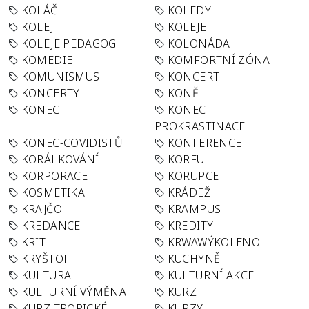
KOLÁČ
KOLEDY
KOLEJ
KOLEJE
KOLEJE PEDAGOG
KOLONÁDA
KOMEDIE
KOMFORTNÍ ZÓNA
KOMUNISMUS
KONCERT
KONCERTY
KONĚ
KONEC
KONEC
PROKRASTINACE
KONEC-COVIDISTŮ
KONFERENCE
KORÁLKOVÁNÍ
KORFU
KORPORACE
KORUPCE
KOSMETIKA
KRÁDEŽ
KRAJČO
KRAMPUS
KREDANCE
KREDITY
KRIT
KRWAWÝKOLENO
KRYŠTOF
KUCHYNĚ
KULTURA
KULTURNÍ AKCE
KULTURNÍ VÝMĚNA
KURZ
KURZ TROPICKÉ
KURZY