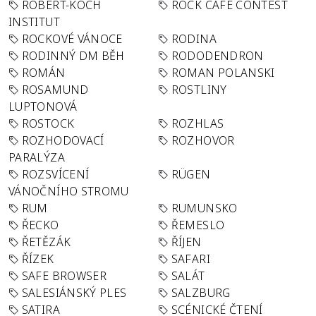
ROBERT-KOCH
ROCK CAFÉ CONTEST
INSTITUT
ROCKOVÉ VÁNOCE
RODINA
RODINNÝ DM BĚH
RODODENDRON
ROMÁN
ROMAN POLANSKI
ROSAMUND
ROSTLINY
LUPTONOVÁ
ROSTOCK
ROZHLAS
ROZHODOVACÍ
ROZHOVOR
PARALÝZA
ROZSVÍCENÍ
RÜGEN
VÁNOČNÍHO STROMU
RUM
RUMUNSKO
ŘECKO
ŘEMESLO
ŘETĚZÁK
ŘÍJEN
ŘÍZEK
SAFARI
SAFE BROWSER
SALÁT
SALESIÁNSKÝ PLES
SALZBURG
SATIRA
SCÉNICKÉ ČTENÍ