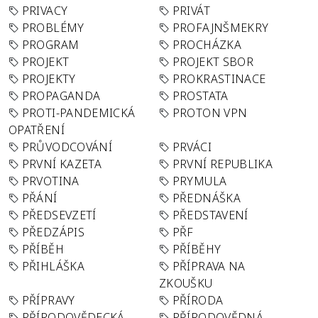
PRIVACY
PRIVÁT
PROBLÉMY
PROFAJNŠMEKRY
PROGRAM
PROCHÁZKA
PROJEKT
PROJEKT SBOR
PROJEKTY
PROKRASTINACE
PROPAGANDA
PROSTATA
PROTI-PANDEMICKÁ
PROTON VPN
OPATŘENÍ
PRŮVODCOVÁNÍ
PRVÁCI
PRVNÍ KAZETA
PRVNÍ REPUBLIKA
PRVOTINA
PRYMULA
PŘÁNÍ
PŘEDNÁŠKA
PŘEDSEVZETÍ
PŘEDSTAVENÍ
PŘEDZÁPIS
PŘF
PŘÍBĚH
PŘÍBĚHY
PŘIHLÁŠKA
PŘÍPRAVA NA
ZKOUŠKU
PŘÍPRAVY
PŘÍRODA
PŘÍRODOVĚDECKÁ
PŘÍRODOVĚDNÁ