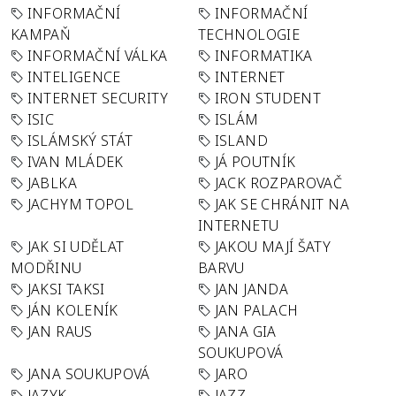
INFORMAČNÍ
INFORMAČNÍ
KAMPAŇ
TECHNOLOGIE
INFORMAČNÍ VÁLKA
INFORMATIKA
INTELIGENCE
INTERNET
INTERNET SECURITY
IRON STUDENT
ISIC
ISLÁM
ISLÁMSKÝ STÁT
ISLAND
IVAN MLÁDEK
JÁ POUTNÍK
JABLKA
JACK ROZPAROVAČ
JACHYM TOPOL
JAK SE CHRÁNIT NA
INTERNETU
JAK SI UDĚLAT
JAKOU MAJÍ ŠATY
MODŘINU
BARVU
JAKSI TAKSI
JAN JANDA
JÁN KOLENÍK
JAN PALACH
JAN RAUS
JANA GIA
SOUKUPOVÁ
JANA SOUKUPOVÁ
JARO
JAZYK
JAZZ