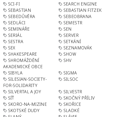
SCI-FI
SEARCH ENGINE
SEBASTIAN
SEBASTIAN FITZEK
SEBEDŮVĚRA
SEBEOBRANA
SEDLÁCI
SEMESTR
SEMINÁŘE
SEN
SERIÁL
SERVER
SESTRA
SETKÁNÍ
SEX
SEZNAMOVÁK
SHAKESPEARE
SHOW
SHROMÁŽDĚNÍ
SHV
AKADEMICKÉ OBCE
SIBYLA
SIGMA
SILESIAN-SOCIETY-
SILSOC
FOR-SOLIDARITY
SILVERTAL A JOY
SILVESTR
SÍŤ
SKOČNÝ PŘÍLIV
SKORO-NA-MIZINE
SKOŘICE
SKOTSKÉ DUDY
SLADKÉ
SLANÝ
SLÁVIE