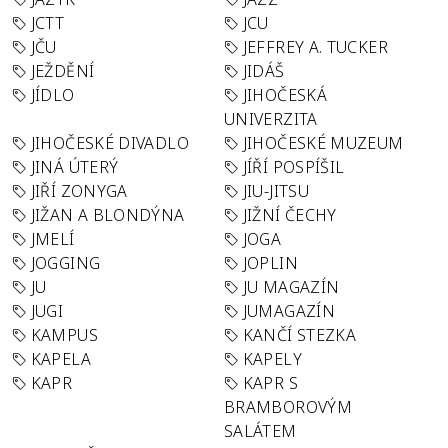
JCTT
JCU
JČU
JEFFREY A. TUCKER
JEŽDĚNÍ
JIDÁŠ
JÍDLO
JIHOČESKÁ
UNIVERZITA
JIHOČESKÉ DIVADLO
JIHOČESKÉ MUZEUM
JINÁ ÚTERÝ
JÍŘÍ POSPÍŠIL
JIŘÍ ZONYGA
JIU-JITSU
JIŽAN A BLONDÝNA
JIŽNÍ ČECHY
JMELÍ
JOGA
JOGGING
JOPLIN
JU
JU MAGAZÍN
JUGI
JUMAGAZÍN
KAMPUS
KANČÍ STEZKA
KAPELA
KAPELY
KAPR
KAPR S
BRAMBOROVÝM
SALÁTEM