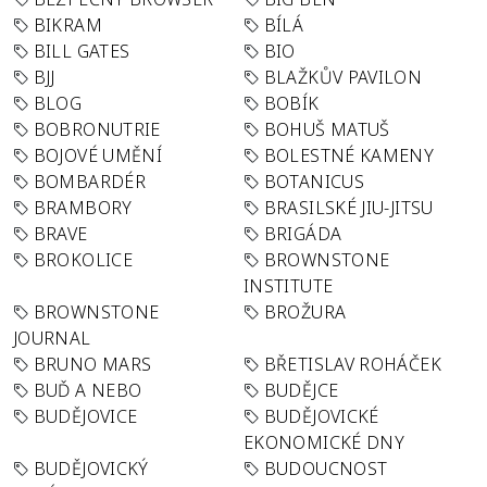
BIKRAM
BÍLÁ
BILL GATES
BIO
BJJ
BLAŽKŮV PAVILON
BLOG
BOBÍK
BOBRONUTRIE
BOHUŠ MATUŠ
BOJOVÉ UMĚNÍ
BOLESTNÉ KAMENY
BOMBARDÉR
BOTANICUS
BRAMBORY
BRASILSKÉ JIU-JITSU
BRAVE
BRIGÁDA
BROKOLICE
BROWNSTONE
INSTITUTE
BROWNSTONE
BROŽURA
JOURNAL
BRUNO MARS
BŘETISLAV ROHÁČEK
BUĎ A NEBO
BUDĚJCE
BUDĚJOVICE
BUDĚJOVICKÉ
EKONOMICKÉ DNY
BUDĚJOVICKÝ
BUDOUCNOST