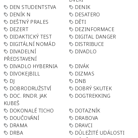
DEN STUDENTSTVA
DENIK
DENÍK N
DESATERO
DEŠTNÝ PRALES
DĚTI
DEZERT
DEZINFORMACE
DIDAKTICKÝ TEST
DIGITAL DANGER
DIGITÁLNÍ NOMÁD
DISTRIBUCE
DIVADELNÍ
DIVADLO
PŘEDSTAVENÍ
DIVADLO HYBERNIA
DIVÁK
DIVOKEJBILL
DIZMAS
DJ
DNB
DOBRODRUŽSTVÍ
DOBRÝ SKUTEK
DOC. RNDR. JAK
DOGTREKKING
KUBEŠ
DOKONALÉ TICHO
DOTAZNÍK
DOUČOVÁNÍ
DRABOVA
DRAMA
DRAVCI
DRBA
DŮLEŽITÉ UDÁLOSTI