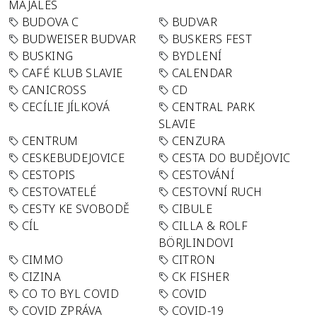
MAJÁLES
BUDOVA C
BUDVAR
BUDWEISER BUDVAR
BUSKERS FEST
BUSKING
BYDLENÍ
CAFÉ KLUB SLAVIE
CALENDAR
CANICROSS
CD
CECÍLIE JÍLKOVÁ
CENTRAL PARK
SLAVIE
CENTRUM
CENZURA
CESKEBUDEJOVICE
CESTA DO BUDĚJOVIC
CESTOPIS
CESTOVÁNÍ
CESTOVATELÉ
CESTOVNÍ RUCH
CESTY KE SVOBODĚ
CIBULE
CÍL
CILLA & ROLF
BÖRJLINDOVI
CIMMO
CITRON
CIZINA
CK FISHER
CO TO BYL COVID
COVID
COVID ZPRÁVA
COVID-19