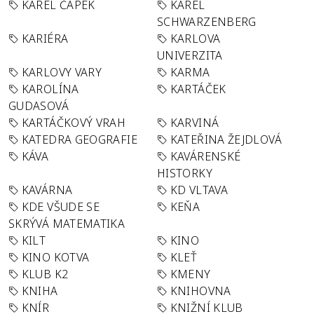
KAREL ČAPEK
KAREL
SCHWARZENBERG
KARIÉRA
KARLOVA
UNIVERZITA
KARLOVY VARY
KARMA
KAROLÍNA
KARTÁČEK
GUDASOVÁ
KARTÁČKOVÝ VRAH
KARVINÁ
KATEDRA GEOGRAFIE
KATEŘINA ŽEJDLOVÁ
KÁVA
KAVÁRENSKÉ
HISTORKY
KAVÁRNA
KD VLTAVA
KDE VŠUDE SE
KEŇA
SKRÝVÁ MATEMATIKA
KILT
KINO
KINO KOTVA
KLEŤ
KLUB K2
KMENY
KNIHA
KNIHOVNA
KNÍR
KNIŽNÍ KLUB