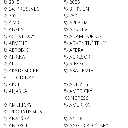
2015
2025
24. PROSINEC
31. ŘÍJEN
70S
750
A.M.C.
A2LARM
ABSENCE
ABSOLVET
ACTIVE DAY
ADAM ĎURICA
ADVENT
ADVENTNÍ TRHY
AEROBIC
AFERA
AFRIKA
AGRESOR
AI
AIESEC
AKADEMICKÉ
AKADEMIE
PŮLHODINKY
AKCE
AKTIVITY
ALJAŠKA
AMERICKÝ
KONGRESS
AMERICKÝ
AMERIKA
KORPORATISMUS
ANALÝZA
ANDĚL
ANDROID
ANGLICKO-ČESKÝ