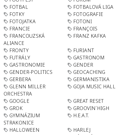
FOTBAL
FOTBALOVÁ LIGA
FOTKY
FOTOGRAFIE
FOTOJATKA
FOTONI
FRANCIE
FRANÇOIS
FRANCOUZSKÁ
FRANZ KAFKA
ALIANCE
FRONTY
FURIANT
FUTRÁLY
GASTRONOM
GASTRONOMIE
GENDER
GENDER-POLITICS
GEOCACHING
GERBERA
GERMANISTIKA
GLENN MILLER
GOJA MUSIC HALL
ORCHESTRA
GOOGLE
GREAT RESET
GROK
GROOVIN´HIGH
GYMNÁZIUM
H.E.A.T.
STRAKONICE
HALLOWEEN
HARLEJ