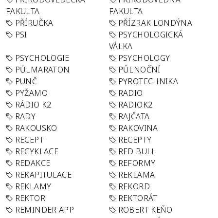
FAKULTA
FAKULTA
PŘÍRUČKA
PŘÍZRAK LONDÝNA
PSI
PSYCHOLOGICKÁ
VÁLKA
PSYCHOLOGIE
PSYCHOLOGY
PŮLMARATON
PŮLNOČNÍ
PUNČ
PYROTECHNIKA
PYŽAMO
RADIO
RÁDIO K2
RADIOK2
RADY
RAJČATA
RAKOUSKO
RAKOVINA
RECEPT
RECEPTY
RECYKLACE
RED BULL
REDAKCE
REFORMY
REKAPITULACE
REKLAMA
REKLAMY
REKORD
REKTOR
REKTORÁT
REMINDER APP
ROBERT KEŇO