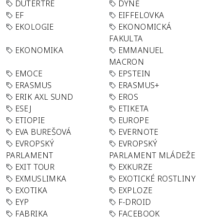
DUTERTRE
DÝNĚ
EF
EIFFELOVKA
EKOLOGIE
EKONOMICKÁ
FAKULTA
EKONOMIKA
EMMANUEL
MACRON
EMOCE
EPSTEIN
ERASMUS
ERASMUS+
ERIK AXL SUND
EROS
ESEJ
ETIKETA
ETIOPIE
EUROPE
EVA BUREŠOVÁ
EVERNOTE
EVROPSKÝ
EVROPSKÝ
PARLAMENT
PARLAMENT MLÁDEŽE
EXIT TOUR
EXKURZE
EXMUSLIMKA
EXOTICKÉ ROSTLINY
EXOTIKA
EXPLOZE
EYP
F-DROID
FABRIKA
FACEBOOK