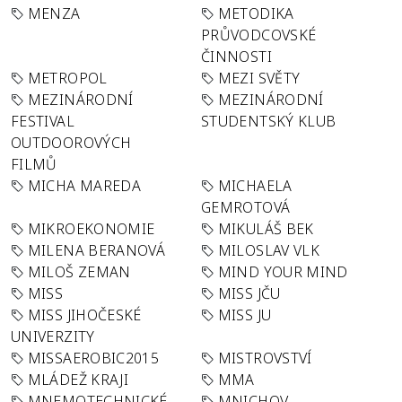
MENZA
METODIKA
PRŮVODCOVSKÉ
ČINNOSTI
METROPOL
MEZI SVĚTY
MEZINÁRODNÍ
MEZINÁRODNÍ
FESTIVAL
STUDENTSKÝ KLUB
OUTDOOROVÝCH
FILMŮ
MICHA MAREDA
MICHAELA
GEMROTOVÁ
MIKROEKONOMIE
MIKULÁŠ BEK
MILENA BERANOVÁ
MILOSLAV VLK
MILOŠ ZEMAN
MIND YOUR MIND
MISS
MISS JČU
MISS JIHOČESKÉ
MISS JU
UNIVERZITY
MISSAEROBIC2015
MISTROVSTVÍ
MLÁDEŽ KRAJI
MMA
MNEMOTECHNICKÉ
MNICHOV