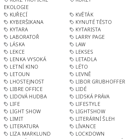
EKOLOGIE
KUŘECÍ
KVĚTÁK
KYBERŠIKANA
KYNUTÉ TĚSTO
KYTARA
KYTARISTA
LABORATOŘ
LARRY PAGE
LÁSKA
LAW
LEKCE
LEKSES
LENKA VYSOKÁ
LETADLA
LETNÍ KINO
LÉTO
LETOUN
LEVNĚ
LHOSTEJNOST
LIBOR GRUBHOFFER
LIBRE OFFICE
LIDÉ
LIDOVÁ HUDBA
LIDSKÁ PRÁVA
LIFE
LIFESTYLE
LIGHT SHOW
LIGHTSHOW
LIMIT
LITERÁRNÍ ŠLEH
LITERATURA
LÍVANCE
LIZA MARKLUND
LOCKDOWN