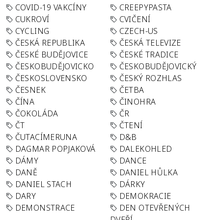
COVID-19 VAKCÍNY
CREEPYPASTA
CUKROVÍ
CVIČENÍ
CYCLING
CZECH-US
ČESKÁ REPUBLIKA
ČESKÁ TELEVIZE
ČESKÉ BUDĚJOVICE
ČESKÉ TRADICE
ČESKOBUDĚJOVICKO
ČESKOBUDĚJOVICKÝ
ČESKOSLOVENSKO
ČESKÝ ROZHLAS
ČESNEK
ČETBA
ČÍNA
ČINOHRA
ČOKOLÁDA
ČR
ČT
ČTENÍ
ČUTACÍMERUNA
D&B
DAGMAR POPJAKOVÁ
DALEKOHLED
DÁMY
DANCE
DANĚ
DANIEL HŮLKA
DANIEL STACH
DÁRKY
DARY
DEMOKRACIE
DEMONSTRACE
DEN OTEVŘENÝCH
DVEŘÍ