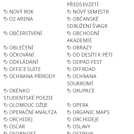
PŘEDSEVZETÍ
NOVÝ ROK
NOVÝ SEMESTR
O2 ARENA
OBČANSKÉ
SDRUŽENÍ ŠVAGR
OBČERSTVENÍ
OBCHODNÍ
AKADEMIE
OBLEČENÍ
OBRAZY
OČKOVÁNÍ
OD DESÍTI K PĚTI
ODKLÁDÁNÍ
ODPAD FEST
OFFICE SUITE
OFFROAD
OCHRANA PŘÍRODY
OCHRANA
SOUKROMÍ
OKÉNKO
OKUPACE
STUDENTSKÉ POEZIE
OLOMOUC OŽIJE
OPERA
OPERAČNÍ ANALÝZA
ORGANIC MAPS
ORCHIDEJ
ORCHIDEJE
OSCAR
OSLAVY
OSOBNOST
OSTRAVA