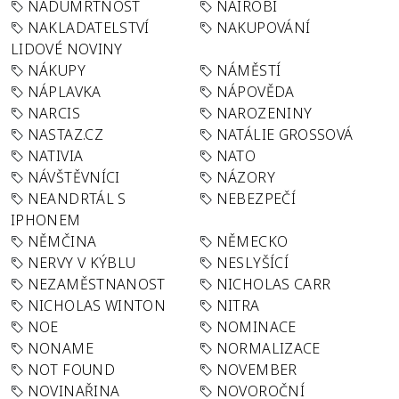
NADÚMRTNOST
NAIROBI
NAKLADATELSTVÍ
NAKUPOVÁNÍ
LIDOVÉ NOVINY
NÁKUPY
NÁMĚSTÍ
NÁPLAVKA
NÁPOVĚDA
NARCIS
NAROZENINY
NASTAZ.CZ
NATÁLIE GROSSOVÁ
NATIVIA
NATO
NÁVŠTĚVNÍCI
NÁZORY
NEANDRTÁL S
NEBEZPEČÍ
IPHONEM
NĚMČINA
NĚMECKO
NERVY V KÝBLU
NESLYŠÍCÍ
NEZAMĚSTNANOST
NICHOLAS CARR
NICHOLAS WINTON
NITRA
NOE
NOMINACE
NONAME
NORMALIZACE
NOT FOUND
NOVEMBER
NOVINAŘINA
NOVOROČNÍ