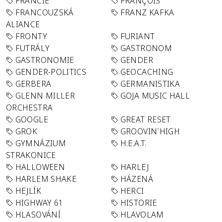
FRANCIE
FRANÇOIS
FRANCOUZSKÁ
FRANZ KAFKA
ALIANCE
FRONTY
FURIANT
FUTRÁLY
GASTRONOM
GASTRONOMIE
GENDER
GENDER-POLITICS
GEOCACHING
GERBERA
GERMANISTIKA
GLENN MILLER
GOJA MUSIC HALL
ORCHESTRA
GOOGLE
GREAT RESET
GROK
GROOVIN´HIGH
GYMNÁZIUM
H.E.A.T.
STRAKONICE
HALLOWEEN
HARLEJ
HARLEM SHAKE
HÁZENÁ
HEJLÍK
HERCI
HIGHWAY 61
HISTORIE
HLASOVÁNÍ
HLAVOLAM