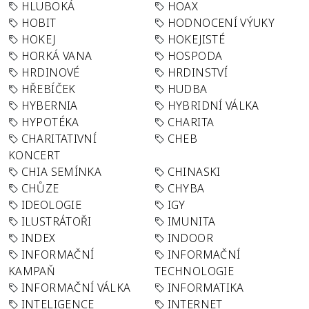
HLUBOKÁ
HOAX
HOBIT
HODNOCENÍ VÝUKY
HOKEJ
HOKEJISTÉ
HORKÁ VANA
HOSPODA
HRDINOVÉ
HRDINSTVÍ
HŘEBÍČEK
HUDBA
HYBERNIA
HYBRIDNÍ VÁLKA
HYPOTÉKA
CHARITA
CHARITATIVNÍ
CHEB
KONCERT
CHIA SEMÍNKA
CHINASKI
CHŮZE
CHYBA
IDEOLOGIE
IGY
ILUSTRÁTOŘI
IMUNITA
INDEX
INDOOR
INFORMAČNÍ
INFORMAČNÍ
KAMPAŇ
TECHNOLOGIE
INFORMAČNÍ VÁLKA
INFORMATIKA
INTELIGENCE
INTERNET