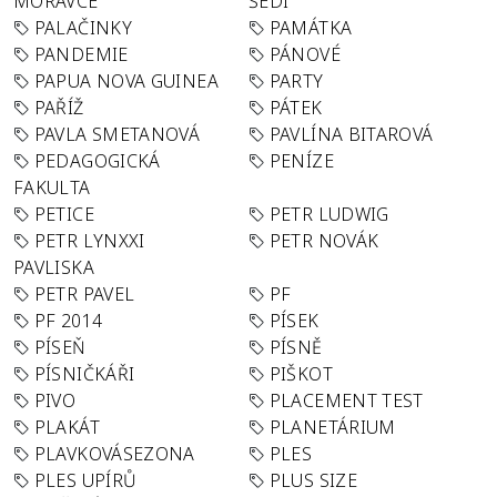
MORAVCE
ŠEDI
PALAČINKY
PAMÁTKA
PANDEMIE
PÁNOVÉ
PAPUA NOVA GUINEA
PARTY
PAŘÍŽ
PÁTEK
PAVLA SMETANOVÁ
PAVLÍNA BITAROVÁ
PEDAGOGICKÁ
PENÍZE
FAKULTA
PETICE
PETR LUDWIG
PETR LYNXXI
PETR NOVÁK
PAVLISKA
PETR PAVEL
PF
PF 2014
PÍSEK
PÍSEŇ
PÍSNĚ
PÍSNIČKÁŘI
PIŠKOT
PIVO
PLACEMENT TEST
PLAKÁT
PLANETÁRIUM
PLAVKOVÁSEZONA
PLES
PLES UPÍRŮ
PLUS SIZE