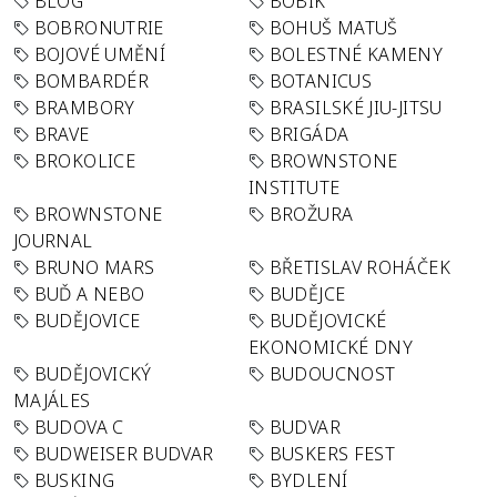
BLOG
BOBÍK
BOBRONUTRIE
BOHUŠ MATUŠ
BOJOVÉ UMĚNÍ
BOLESTNÉ KAMENY
BOMBARDÉR
BOTANICUS
BRAMBORY
BRASILSKÉ JIU-JITSU
BRAVE
BRIGÁDA
BROKOLICE
BROWNSTONE
INSTITUTE
BROWNSTONE
BROŽURA
JOURNAL
BRUNO MARS
BŘETISLAV ROHÁČEK
BUĎ A NEBO
BUDĚJCE
BUDĚJOVICE
BUDĚJOVICKÉ
EKONOMICKÉ DNY
BUDĚJOVICKÝ
BUDOUCNOST
MAJÁLES
BUDOVA C
BUDVAR
BUDWEISER BUDVAR
BUSKERS FEST
BUSKING
BYDLENÍ