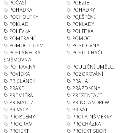
POČASÍ
POEZIE
POHÁDKA
POHÁDKY
POCHOUTKY
POJIŠTĚNÍ
POKLAD
POKLADY
POLÉVKA
POLITIKA
POMERANČ
POMOC
POMOC LIDEM
POSILOVNA
POSLANECKÁ
POSLUCHAČI
SNĚMOVNA
POTRAVINY
POULIČNÍ UMĚLCI
POVÍDKA
POZOROVÁNÍ
PR ČLÁNEK
PRAHA
PRAXE
PRÁZDNINY
PREMIÉRA
PREZENTACE
PRIMÁT.CZ
PRINC ANDREW
PRIVACY
PRIVÁT
PROBLÉMY
PROFAJNŠMEKRY
PROGRAM
PROCHÁZKA
PROJEKT
PROJEKT SBOR