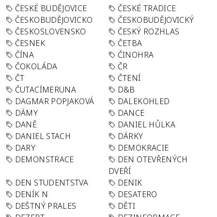
ČESKÉ BUDĚJOVICE
ČESKÉ TRADICE
ČESKOBUDĚJOVICKO
ČESKOBUDĚJOVICKÝ
ČESKOSLOVENSKO
ČESKÝ ROZHLAS
ČESNEK
ČETBA
ČÍNA
ČINOHRA
ČOKOLÁDA
ČR
ČT
ČTENÍ
ČUTACÍMERUNA
D&B
DAGMAR POPJAKOVÁ
DALEKOHLED
DÁMY
DANCE
DANĚ
DANIEL HŮLKA
DANIEL STACH
DÁRKY
DARY
DEMOKRACIE
DEMONSTRACE
DEN OTEVŘENÝCH
DVEŘÍ
DEN STUDENTSTVA
DENIK
DENÍK N
DESATERO
DEŠTNÝ PRALES
DĚTI