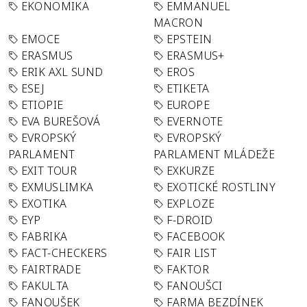
EKONOMIKA
EMMANUEL
MACRON
EMOCE
EPSTEIN
ERASMUS
ERASMUS+
ERIK AXL SUND
EROS
ESEJ
ETIKETA
ETIOPIE
EUROPE
EVA BUREŠOVÁ
EVERNOTE
EVROPSKÝ
EVROPSKÝ
PARLAMENT
PARLAMENT MLÁDEŽE
EXIT TOUR
EXKURZE
EXMUSLIMKA
EXOTICKÉ ROSTLINY
EXOTIKA
EXPLOZE
EYP
F-DROID
FABRIKA
FACEBOOK
FACT-CHECKERS
FAIR LIST
FAIRTRADE
FAKTOR
FAKULTA
FANOUŠCI
FANOUŠEK
FARMA BEZDÍNEK