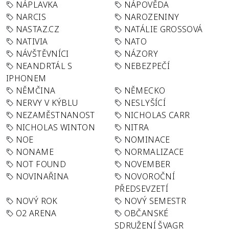
NÁPLAVKA
NÁPOVĚDA
NARCIS
NAROZENINY
NASTAZ.CZ
NATÁLIE GROSSOVÁ
NATIVIA
NATO
NÁVŠTĚVNÍCI
NÁZORY
NEANDRTÁL S
NEBEZPEČÍ
IPHONEM
NĚMČINA
NĚMECKO
NERVY V KÝBLU
NESLYŠÍCÍ
NEZAMĚSTNANOST
NICHOLAS CARR
NICHOLAS WINTON
NITRA
NOE
NOMINACE
NONAME
NORMALIZACE
NOT FOUND
NOVEMBER
NOVINAŘINA
NOVOROČNÍ
PŘEDSEVZETÍ
NOVÝ ROK
NOVÝ SEMESTR
O2 ARENA
OBČANSKÉ
SDRUŽENÍ ŠVAGR