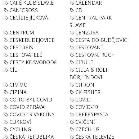
CAFÉ KLUB SLAVIE
CALENDAR
CANICROSS
CD
CECÍLIE JÍLKOVÁ
CENTRAL PARK
SLAVIE
CENTRUM
CENZURA
CESKEBUDEJOVICE
CESTA DO BUDĚJOVIC
CESTOPIS
CESTOVÁNÍ
CESTOVATELÉ
CESTOVNÍ RUCH
CESTY KE SVOBODĚ
CIBULE
CÍL
CILLA & ROLF
BÖRJLINDOVI
CIMMO
CITRON
CIZINA
CK FISHER
CO TO BYL COVID
COVID
COVID ZPRÁVA
COVID-19
COVID-19 VAKCÍNY
CREEPYPASTA
CUKROVÍ
CVIČENÍ
CYCLING
CZECH-US
ČESKÁ REPUBLIKA
ČESKÁ TELEVIZE