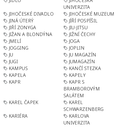
JÍDLO
JIHOČESKÁ
UNIVERZITA
JIHOČESKÉ DIVADLO
JIHOČESKÉ MUZEUM
JINÁ ÚTERÝ
JÍŘÍ POSPÍŠIL
JIŘÍ ZONYGA
JIU-JITSU
JIŽAN A BLONDÝNA
JIŽNÍ ČECHY
JMELÍ
JOGA
JOGGING
JOPLIN
JU
JU MAGAZÍN
JUGI
JUMAGAZÍN
KAMPUS
KANČÍ STEZKA
KAPELA
KAPELY
KAPR
KAPR S
BRAMBOROVÝM
SALÁTEM
KAREL ČAPEK
KAREL
SCHWARZENBERG
KARIÉRA
KARLOVA
UNIVERZITA