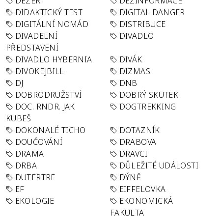
DEZERT
DEZINFORMACE
DIDAKTICKÝ TEST
DIGITAL DANGER
DIGITÁLNÍ NOMÁD
DISTRIBUCE
DIVADELNÍ
DIVADLO
PŘEDSTAVENÍ
DIVADLO HYBERNIA
DIVÁK
DIVOKEJBILL
DIZMAS
DJ
DNB
DOBRODRUŽSTVÍ
DOBRÝ SKUTEK
DOC. RNDR. JAK
DOGTREKKING
KUBEŠ
DOKONALÉ TICHO
DOTAZNÍK
DOUČOVÁNÍ
DRABOVA
DRAMA
DRAVCI
DRBA
DŮLEŽITÉ UDÁLOSTI
DUTERTRE
DÝNĚ
EF
EIFFELOVKA
EKOLOGIE
EKONOMICKÁ
FAKULTA