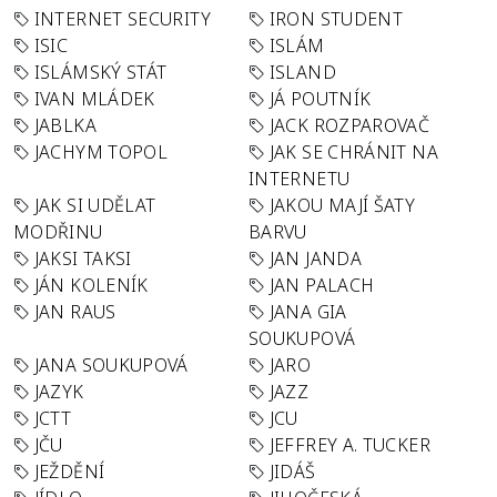
INTERNET SECURITY
IRON STUDENT
ISIC
ISLÁM
ISLÁMSKÝ STÁT
ISLAND
IVAN MLÁDEK
JÁ POUTNÍK
JABLKA
JACK ROZPAROVAČ
JACHYM TOPOL
JAK SE CHRÁNIT NA
INTERNETU
JAK SI UDĚLAT
JAKOU MAJÍ ŠATY
MODŘINU
BARVU
JAKSI TAKSI
JAN JANDA
JÁN KOLENÍK
JAN PALACH
JAN RAUS
JANA GIA
SOUKUPOVÁ
JANA SOUKUPOVÁ
JARO
JAZYK
JAZZ
JCTT
JCU
JČU
JEFFREY A. TUCKER
JEŽDĚNÍ
JIDÁŠ