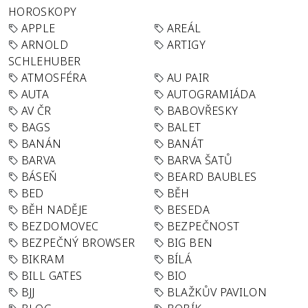
HOROSKOPY
APPLE
AREÁL
ARNOLD
ARTIGY
SCHLEHUBER
ATMOSFÉRA
AU PAIR
AUTA
AUTOGRAMIÁDA
AV ČR
BABOVŘESKY
BAGS
BALET
BANÁN
BANÁT
BARVA
BARVA ŠATŮ
BÁSEŇ
BEARD BAUBLES
BED
BĚH
BĚH NADĚJE
BESEDA
BEZDOMOVEC
BEZPEČNOST
BEZPEČNÝ BROWSER
BIG BEN
BIKRAM
BÍLÁ
BILL GATES
BIO
BJJ
BLAŽKŮV PAVILON