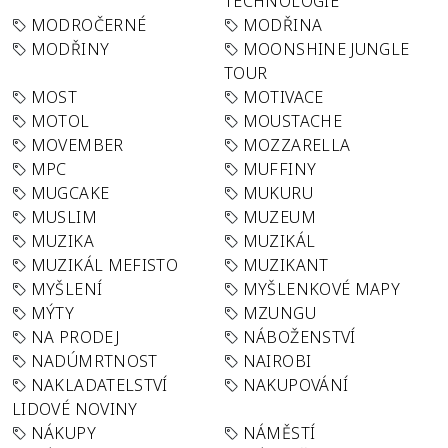
TECHNOLOGIE
MODROČERNÉ
MODŘINA
MODŘINY
MOONSHINE JUNGLE
TOUR
MOST
MOTIVACE
MOTOL
MOUSTACHE
MOVEMBER
MOZZARELLA
MPC
MUFFINY
MUGCAKE
MUKURU
MUSLIM
MUZEUM
MUZIKA
MUZIKÁL
MUZIKÁL MEFISTO
MUZIKANT
MYŠLENÍ
MYŠLENKOVÉ MAPY
MÝTY
MZUNGU
NA PRODEJ
NÁBOŽENSTVÍ
NADÚMRTNOST
NAIROBI
NAKLADATELSTVÍ
NAKUPOVÁNÍ
LIDOVÉ NOVINY
NÁKUPY
NÁMĚSTÍ