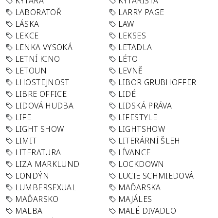
KYTARA
KYTARISTA
LABORATOŘ
LARRY PAGE
LÁSKA
LAW
LEKCE
LEKSES
LENKA VYSOKÁ
LETADLA
LETNÍ KINO
LÉTO
LETOUN
LEVNĚ
LHOSTEJNOST
LIBOR GRUBHOFFER
LIBRE OFFICE
LIDÉ
LIDOVÁ HUDBA
LIDSKÁ PRÁVA
LIFE
LIFESTYLE
LIGHT SHOW
LIGHTSHOW
LIMIT
LITERÁRNÍ ŠLEH
LITERATURA
LÍVANCE
LIZA MARKLUND
LOCKDOWN
LONDÝN
LUCIE SCHMIEDOVÁ
LUMBERSEXUAL
MAĎARSKA
MAĎARSKO
MAJÁLES
MALBA
MALÉ DIVADLO