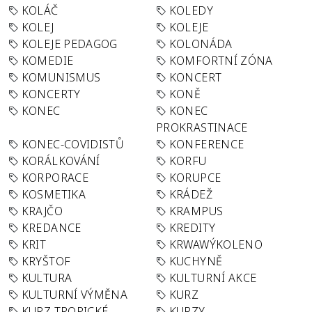
KOLÁČ
KOLEDY
KOLEJ
KOLEJE
KOLEJE PEDAGOG
KOLONÁDA
KOMEDIE
KOMFORTNÍ ZÓNA
KOMUNISMUS
KONCERT
KONCERTY
KONĚ
KONEC
KONEC
PROKRASTINACE
KONEC-COVIDISTŮ
KONFERENCE
KORÁLKOVÁNÍ
KORFU
KORPORACE
KORUPCE
KOSMETIKA
KRÁDEŽ
KRAJČO
KRAMPUS
KREDANCE
KREDITY
KRIT
KRWAWÝKOLENO
KRYŠTOF
KUCHYNĚ
KULTURA
KULTURNÍ AKCE
KULTURNÍ VÝMĚNA
KURZ
KURZ TROPICKÉ
KURZY