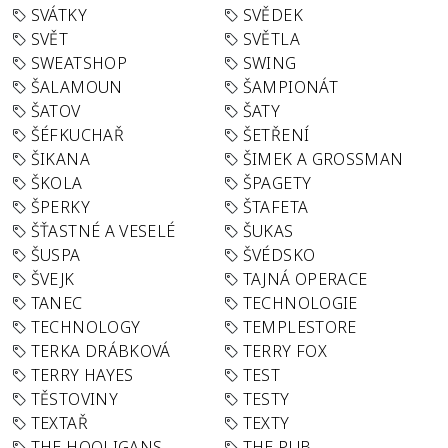
SVÁTKY
SVĚDEK
SVĚT
SVĚTLA
SWEATSHOP
SWING
ŠALAMOUN
ŠAMPIONÁT
ŠATOV
ŠATY
ŠÉFKUCHAŘ
ŠETŘENÍ
ŠIKANA
ŠIMEK A GROSSMAN
ŠKOLA
ŠPAGETY
ŠPERKY
ŠTAFETA
ŠŤASTNÉ A VESELÉ
ŠUKAS
ŠUSPA
ŠVÉDSKO
ŠVEJK
TAJNÁ OPERACE
TANEC
TECHNOLOGIE
TECHNOLOGY
TEMPLESTORE
TERKA DRÁBKOVÁ
TERRY FOX
TERRY HAYES
TEST
TĚSTOVINY
TESTY
TEXTAŘ
TEXTY
THE HOOLIGANS
THE PUB