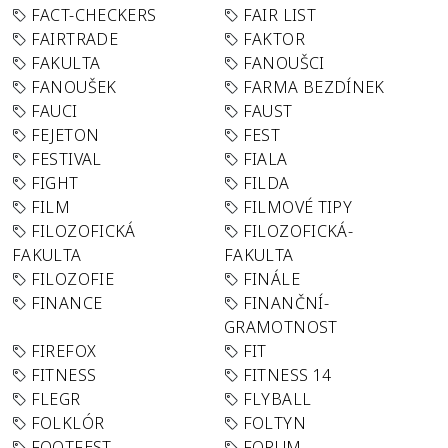
FACT-CHECKERS
FAIR LIST
FAIRTRADE
FAKTOR
FAKULTA
FANOUŠCI
FANOUŠEK
FARMA BEZDÍNEK
FAUCI
FAUST
FEJETON
FEST
FESTIVAL
FIALA
FIGHT
FILDA
FILM
FILMOVÉ TIPY
FILOZOFICKÁ
FILOZOFICKÁ-
FAKULTA
FAKULTA
FILOZOFIE
FINÁLE
FINANCE
FINANČNÍ-
GRAMOTNOST
FIREFOX
FIT
FITNESS
FITNESS 14
FLEGR
FLYBALL
FOLKLÓR
FOLTYN
FOOTFEST
FORUM