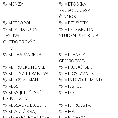
MENZA
METODIKA
PRŮVODCOVSKÉ
ČINNOSTI
METROPOL
MEZI SVĚTY
MEZINÁRODNÍ
MEZINÁRODNÍ
FESTIVAL
STUDENTSKÝ KLUB
OUTDOOROVÝCH
FILMŮ
MICHA MAREDA
MICHAELA
GEMROTOVÁ
MIKROEKONOMIE
MIKULÁŠ BEK
MILENA BERANOVÁ
MILOSLAV VLK
MILOŠ ZEMAN
MIND YOUR MIND
MISS
MISS JČU
MISS JIHOČESKÉ
MISS JU
UNIVERZITY
MISSAEROBIC2015
MISTROVSTVÍ
MLÁDEŽ KRAJI
MMA
MNEMOTECHNICKÉ
MNICHOV