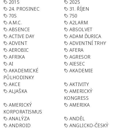
2015
2025
24. PROSINEC
31. ŘÍJEN
70S
750
A.M.C.
A2LARM
ABSENCE
ABSOLVET
ACTIVE DAY
ADAM ĎURICA
ADVENT
ADVENTNÍ TRHY
AEROBIC
AFERA
AFRIKA
AGRESOR
AI
AIESEC
AKADEMICKÉ
AKADEMIE
PŮLHODINKY
AKCE
AKTIVITY
ALJAŠKA
AMERICKÝ
KONGRESS
AMERICKÝ
AMERIKA
KORPORATISMUS
ANALÝZA
ANDĚL
ANDROID
ANGLICKO-ČESKÝ