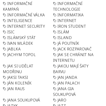
INFORMAČNÍ
INFORMAČNÍ
KAMPAŇ
TECHNOLOGIE
INFORMAČNÍ VÁLKA
INFORMATIKA
INTELIGENCE
INTERNET
INTERNET SECURITY
IRON STUDENT
ISIC
ISLÁM
ISLÁMSKÝ STÁT
ISLAND
IVAN MLÁDEK
JÁ POUTNÍK
JABLKA
JACK ROZPAROVAČ
JACHYM TOPOL
JAK SE CHRÁNIT NA
INTERNETU
JAK SI UDĚLAT
JAKOU MAJÍ ŠATY
MODŘINU
BARVU
JAKSI TAKSI
JAN JANDA
JÁN KOLENÍK
JAN PALACH
JAN RAUS
JANA GIA
SOUKUPOVÁ
JANA SOUKUPOVÁ
JARO
JAZYK
JAZZ