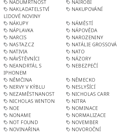
NADÚMRTNOST
NAIROBI
NAKLADATELSTVÍ
NAKUPOVÁNÍ
LIDOVÉ NOVINY
NÁKUPY
NÁMĚSTÍ
NÁPLAVKA
NÁPOVĚDA
NARCIS
NAROZENINY
NASTAZ.CZ
NATÁLIE GROSSOVÁ
NATIVIA
NATO
NÁVŠTĚVNÍCI
NÁZORY
NEANDRTÁL S
NEBEZPEČÍ
IPHONEM
NĚMČINA
NĚMECKO
NERVY V KÝBLU
NESLYŠÍCÍ
NEZAMĚSTNANOST
NICHOLAS CARR
NICHOLAS WINTON
NITRA
NOE
NOMINACE
NONAME
NORMALIZACE
NOT FOUND
NOVEMBER
NOVINAŘINA
NOVOROČNÍ