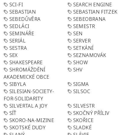
SCI-FI
SEARCH ENGINE
SEBASTIAN
SEBASTIAN FITZEK
SEBEDŮVĚRA
SEBEOBRANA
SEDLÁCI
SEMESTR
SEMINÁŘE
SEN
SERIÁL
SERVER
SESTRA
SETKÁNÍ
SEX
SEZNAMOVÁK
SHAKESPEARE
SHOW
SHROMÁŽDĚNÍ
SHV
AKADEMICKÉ OBCE
SIBYLA
SIGMA
SILESIAN-SOCIETY-
SILSOC
FOR-SOLIDARITY
SILVERTAL A JOY
SILVESTR
SÍŤ
SKOČNÝ PŘÍLIV
SKORO-NA-MIZINE
SKOŘICE
SKOTSKÉ DUDY
SLADKÉ
SLANÝ
SLÁVIE