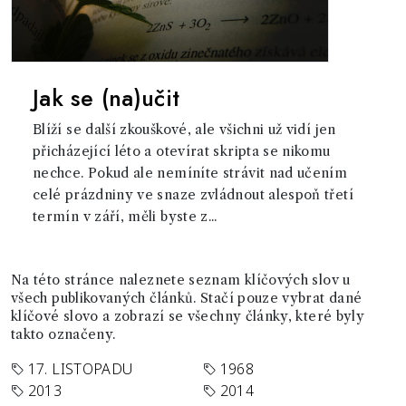
Jak se (na)učit
Blíží se další zkouškové, ale všichni už vidí jen
přicházející léto a otevírat skripta se nikomu
nechce. Pokud ale nemíníte strávit nad učením
celé prázdniny ve snaze zvládnout alespoň třetí
termín v září, měli byste z...
Na této stránce naleznete seznam klíčových slov u
všech publikovaných článků. Stačí pouze vybrat dané
klíčové slovo a zobrazí se všechny články, které byly
takto označeny.
17. LISTOPADU
1968
2013
2014