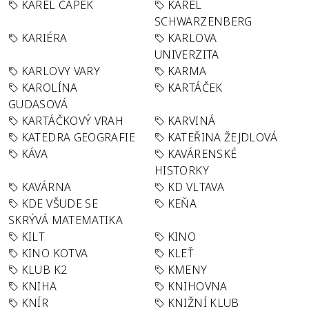
KAREL ČAPEK
KAREL
SCHWARZENBERG
KARIÉRA
KARLOVA
UNIVERZITA
KARLOVY VARY
KARMA
KAROLÍNA
KARTÁČEK
GUDASOVÁ
KARTÁČKOVÝ VRAH
KARVINÁ
KATEDRA GEOGRAFIE
KATEŘINA ŽEJDLOVÁ
KÁVA
KAVÁRENSKÉ
HISTORKY
KAVÁRNA
KD VLTAVA
KDE VŠUDE SE
KEŇA
SKRÝVÁ MATEMATIKA
KILT
KINO
KINO KOTVA
KLEŤ
KLUB K2
KMENY
KNIHA
KNIHOVNA
KNÍR
KNIŽNÍ KLUB