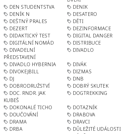
DEN STUDENTSTVA
DENIK
DENÍK N
DESATERO
DEŠTNÝ PRALES
DĚTI
DEZERT
DEZINFORMACE
DIDAKTICKÝ TEST
DIGITAL DANGER
DIGITÁLNÍ NOMÁD
DISTRIBUCE
DIVADELNÍ
DIVADLO
PŘEDSTAVENÍ
DIVADLO HYBERNIA
DIVÁK
DIVOKEJBILL
DIZMAS
DJ
DNB
DOBRODRUŽSTVÍ
DOBRÝ SKUTEK
DOC. RNDR. JAK
DOGTREKKING
KUBEŠ
DOKONALÉ TICHO
DOTAZNÍK
DOUČOVÁNÍ
DRABOVA
DRAMA
DRAVCI
DRBA
DŮLEŽITÉ UDÁLOSTI