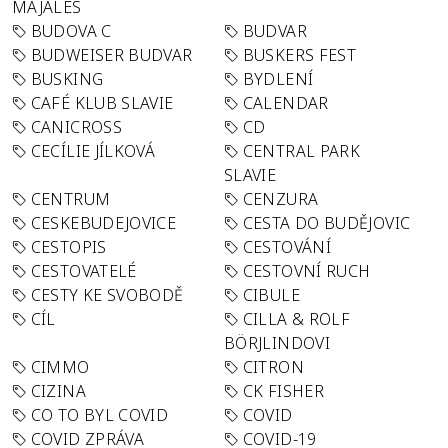
MAJÁLES
BUDOVA C
BUDVAR
BUDWEISER BUDVAR
BUSKERS FEST
BUSKING
BYDLENÍ
CAFÉ KLUB SLAVIE
CALENDAR
CANICROSS
CD
CECÍLIE JÍLKOVÁ
CENTRAL PARK
SLAVIE
CENTRUM
CENZURA
CESKEBUDEJOVICE
CESTA DO BUDĚJOVIC
CESTOPIS
CESTOVÁNÍ
CESTOVATELÉ
CESTOVNÍ RUCH
CESTY KE SVOBODĚ
CIBULE
CÍL
CILLA & ROLF
BÖRJLINDOVI
CIMMO
CITRON
CIZINA
CK FISHER
CO TO BYL COVID
COVID
COVID ZPRÁVA
COVID-19