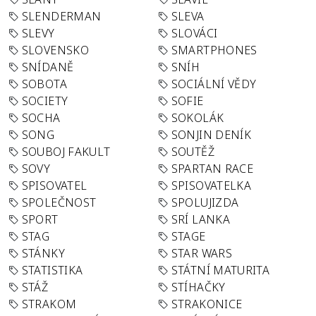
SLENDERMAN
SLEVA
SLEVY
SLOVÁCI
SLOVENSKO
SMARTPHONES
SNÍDANĚ
SNÍH
SOBOTA
SOCIÁLNÍ VĚDY
SOCIETY
SOFIE
SOCHA
SOKOLÁK
SONG
SONJIN DENÍK
SOUBOJ FAKULT
SOUTĚŽ
SOVY
SPARTAN RACE
SPISOVATEL
SPISOVATELKA
SPOLEČNOST
SPOLUJIZDA
SPORT
SRÍ LANKA
STAG
STAGE
STÁNKY
STAR WARS
STATISTIKA
STÁTNÍ MATURITA
STÁŽ
STÍHAČKY
STRAKOM
STRAKONICE