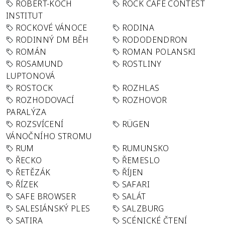
ROBERT-KOCH
ROCK CAFÉ CONTEST
INSTITUT
ROCKOVÉ VÁNOCE
RODINA
RODINNÝ DM BĚH
RODODENDRON
ROMÁN
ROMAN POLANSKI
ROSAMUND
ROSTLINY
LUPTONOVÁ
ROSTOCK
ROZHLAS
ROZHODOVACÍ
ROZHOVOR
PARALÝZA
ROZSVÍCENÍ
RÜGEN
VÁNOČNÍHO STROMU
RUM
RUMUNSKO
ŘECKO
ŘEMESLO
ŘETĚZÁK
ŘÍJEN
ŘÍZEK
SAFARI
SAFE BROWSER
SALÁT
SALESIÁNSKÝ PLES
SALZBURG
SATIRA
SCÉNICKÉ ČTENÍ