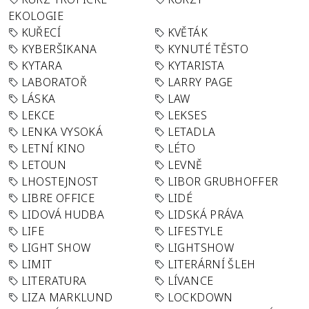
EKOLOGIE
KUŘECÍ
KVĚTÁK
KYBERŠIKANA
KYNUTÉ TĚSTO
KYTARA
KYTARISTA
LABORATOŘ
LARRY PAGE
LÁSKA
LAW
LEKCE
LEKSES
LENKA VYSOKÁ
LETADLA
LETNÍ KINO
LÉTO
LETOUN
LEVNĚ
LHOSTEJNOST
LIBOR GRUBHOFFER
LIBRE OFFICE
LIDÉ
LIDOVÁ HUDBA
LIDSKÁ PRÁVA
LIFE
LIFESTYLE
LIGHT SHOW
LIGHTSHOW
LIMIT
LITERÁRNÍ ŠLEH
LITERATURA
LÍVANCE
LIZA MARKLUND
LOCKDOWN