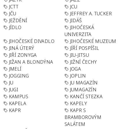
JCTT
JCU
JČU
JEFFREY A. TUCKER
JEŽDĚNÍ
JIDÁŠ
JÍDLO
JIHOČESKÁ
UNIVERZITA
JIHOČESKÉ DIVADLO
JIHOČESKÉ MUZEUM
JINÁ ÚTERÝ
JÍŘÍ POSPÍŠIL
JIŘÍ ZONYGA
JIU-JITSU
JIŽAN A BLONDÝNA
JIŽNÍ ČECHY
JMELÍ
JOGA
JOGGING
JOPLIN
JU
JU MAGAZÍN
JUGI
JUMAGAZÍN
KAMPUS
KANČÍ STEZKA
KAPELA
KAPELY
KAPR
KAPR S
BRAMBOROVÝM
SALÁTEM