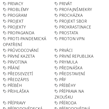
PRIVACY
PRIVÁT
PROBLÉMY
PROFAJNŠMEKRY
PROGRAM
PROCHÁZKA
PROJEKT
PROJEKT SBOR
PROJEKTY
PROKRASTINACE
PROPAGANDA
PROSTATA
PROTI-PANDEMICKÁ
PROTON VPN
OPATŘENÍ
PRŮVODCOVÁNÍ
PRVÁCI
PRVNÍ KAZETA
PRVNÍ REPUBLIKA
PRVOTINA
PRYMULA
PŘÁNÍ
PŘEDNÁŠKA
PŘEDSEVZETÍ
PŘEDSTAVENÍ
PŘEDZÁPIS
PŘF
PŘÍBĚH
PŘÍBĚHY
PŘIHLÁŠKA
PŘÍPRAVA NA
ZKOUŠKU
PŘÍPRAVY
PŘÍRODA
PŘÍRODOVĚDECKÁ
PŘÍRODOVĚDNÁ