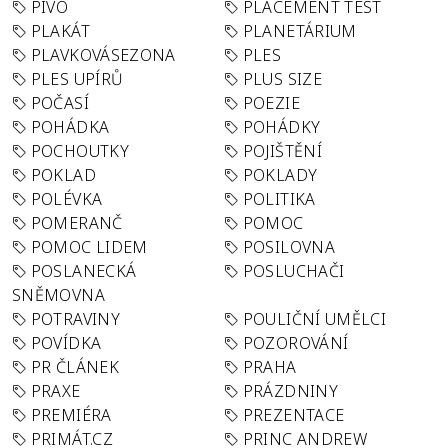
PIVO
PLACEMENT TEST
PLAKÁT
PLANETÁRIUM
PLAVKOVÁSEZONA
PLES
PLES UPÍRŮ
PLUS SIZE
POČASÍ
POEZIE
POHÁDKA
POHÁDKY
POCHOUTKY
POJIŠTĚNÍ
POKLAD
POKLADY
POLÉVKA
POLITIKA
POMERANČ
POMOC
POMOC LIDEM
POSILOVNA
POSLANECKÁ
POSLUCHAČI
SNĚMOVNA
POTRAVINY
POULIČNÍ UMĚLCI
POVÍDKA
POZOROVÁNÍ
PR ČLÁNEK
PRAHA
PRAXE
PRÁZDNINY
PREMIÉRA
PREZENTACE
PRIMÁT.CZ
PRINC ANDREW