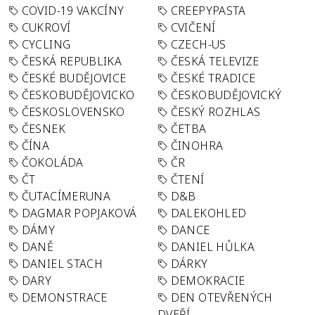
COVID-19 VAKCÍNY
CREEPYPASTA
CUKROVÍ
CVIČENÍ
CYCLING
CZECH-US
ČESKÁ REPUBLIKA
ČESKÁ TELEVIZE
ČESKÉ BUDĚJOVICE
ČESKÉ TRADICE
ČESKOBUDĚJOVICKO
ČESKOBUDĚJOVICKÝ
ČESKOSLOVENSKO
ČESKÝ ROZHLAS
ČESNEK
ČETBA
ČÍNA
ČINOHRA
ČOKOLÁDA
ČR
ČT
ČTENÍ
ČUTACÍMERUNA
D&B
DAGMAR POPJAKOVÁ
DALEKOHLED
DÁMY
DANCE
DANĚ
DANIEL HŮLKA
DANIEL STACH
DÁRKY
DARY
DEMOKRACIE
DEMONSTRACE
DEN OTEVŘENÝCH
DVEŘÍ