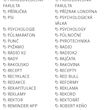
FAKULTA
FAKULTA
PŘÍRUČKA
PŘÍZRAK LONDÝNA
PSI
PSYCHOLOGICKÁ
VÁLKA
PSYCHOLOGIE
PSYCHOLOGY
PŮLMARATON
PŮLNOČNÍ
PUNČ
PYROTECHNIKA
PYŽAMO
RADIO
RÁDIO K2
RADIOK2
RADY
RAJČATA
RAKOUSKO
RAKOVINA
RECEPT
RECEPTY
RECYKLACE
RED BULL
REDAKCE
REFORMY
REKAPITULACE
REKLAMA
REKLAMY
REKORD
REKTOR
REKTORÁT
REMINDER APP
ROBERT KEŇO