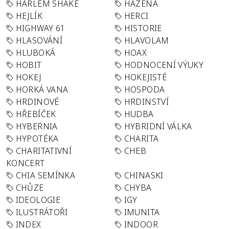
HARLEM SHAKE
HÁZENÁ
HEJLÍK
HERCI
HIGHWAY 61
HISTORIE
HLASOVÁNÍ
HLAVOLAM
HLUBOKÁ
HOAX
HOBIT
HODNOCENÍ VÝUKY
HOKEJ
HOKEJISTÉ
HORKÁ VANA
HOSPODA
HRDINOVÉ
HRDINSTVÍ
HŘEBÍČEK
HUDBA
HYBERNIA
HYBRIDNÍ VÁLKA
HYPOTÉKA
CHARITA
CHARITATIVNÍ
CHEB
KONCERT
CHIA SEMÍNKA
CHINASKI
CHŮZE
CHYBA
IDEOLOGIE
IGY
ILUSTRÁTOŘI
IMUNITA
INDEX
INDOOR