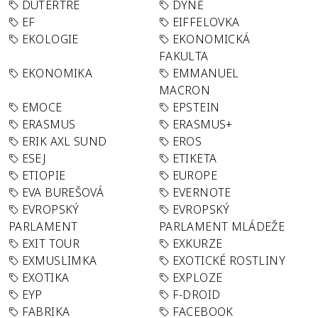
DUTERTRE
DÝNĚ
EF
EIFFELOVKA
EKOLOGIE
EKONOMICKÁ
FAKULTA
EKONOMIKA
EMMANUEL
MACRON
EMOCE
EPSTEIN
ERASMUS
ERASMUS+
ERIK AXL SUND
EROS
ESEJ
ETIKETA
ETIOPIE
EUROPE
EVA BUREŠOVÁ
EVERNOTE
EVROPSKÝ
EVROPSKÝ
PARLAMENT
PARLAMENT MLÁDEŽE
EXIT TOUR
EXKURZE
EXMUSLIMKA
EXOTICKÉ ROSTLINY
EXOTIKA
EXPLOZE
EYP
F-DROID
FABRIKA
FACEBOOK