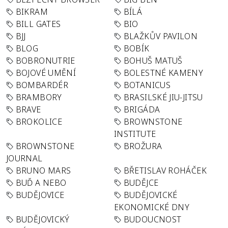
BIKRAM
BÍLÁ
BILL GATES
BIO
BJJ
BLAŽKŮV PAVILON
BLOG
BOBÍK
BOBRONUTRIE
BOHUŠ MATUŠ
BOJOVÉ UMĚNÍ
BOLESTNÉ KAMENY
BOMBARDÉR
BOTANICUS
BRAMBORY
BRASILSKÉ JIU-JITSU
BRAVE
BRIGÁDA
BROKOLICE
BROWNSTONE
INSTITUTE
BROWNSTONE
BROŽURA
JOURNAL
BRUNO MARS
BŘETISLAV ROHÁČEK
BUĎ A NEBO
BUDĚJCE
BUDĚJOVICE
BUDĚJOVICKÉ
EKONOMICKÉ DNY
BUDĚJOVICKÝ
BUDOUCNOST