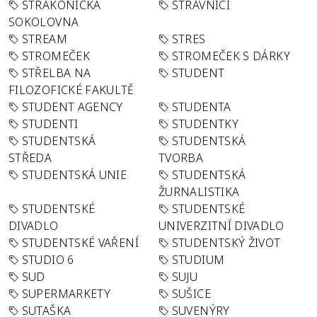
STRAKONICKÁ
STRÁVNÍCI
SOKOLOVNA
STREAM
STRES
STROMEČEK
STROMEČEK S DÁRKY
STŘELBA NA
STUDENT
FILOZOFICKÉ FAKULTĚ
STUDENT AGENCY
STUDENTA
STUDENTI
STUDENTKY
STUDENTSKÁ
STUDENTSKÁ
STŘEDA
TVORBA
STUDENTSKÁ UNIE
STUDENTSKÁ
ŽURNALISTIKA
STUDENTSKÉ
STUDENTSKÉ
DIVADLO
UNIVERZITNÍ DIVADLO
STUDENTSKÉ VAŘENÍ
STUDENTSKÝ ŽIVOT
STUDIO 6
STUDIUM
SUD
SUJU
SUPERMARKETY
SUŠICE
SUTAŠKA
SUVENÝRY