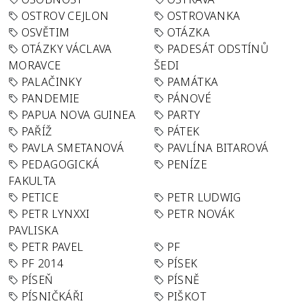
OSTROV CEJLON
OSTROVANKA
OSVĚTIM
OTÁZKA
OTÁZKY VÁCLAVA
PADESÁT ODSTÍNŮ
MORAVCE
ŠEDI
PALAČINKY
PAMÁTKA
PANDEMIE
PÁNOVÉ
PAPUA NOVA GUINEA
PARTY
PAŘÍŽ
PÁTEK
PAVLA SMETANOVÁ
PAVLÍNA BITAROVÁ
PEDAGOGICKÁ
PENÍZE
FAKULTA
PETICE
PETR LUDWIG
PETR LYNXXI
PETR NOVÁK
PAVLISKA
PETR PAVEL
PF
PF 2014
PÍSEK
PÍSEŇ
PÍSNĚ
PÍSNIČKÁŘI
PIŠKOT