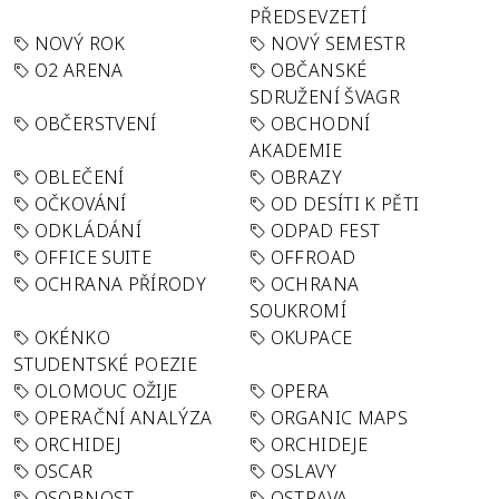
PŘEDSEVZETÍ
NOVÝ ROK
NOVÝ SEMESTR
O2 ARENA
OBČANSKÉ
SDRUŽENÍ ŠVAGR
OBČERSTVENÍ
OBCHODNÍ
AKADEMIE
OBLEČENÍ
OBRAZY
OČKOVÁNÍ
OD DESÍTI K PĚTI
ODKLÁDÁNÍ
ODPAD FEST
OFFICE SUITE
OFFROAD
OCHRANA PŘÍRODY
OCHRANA
SOUKROMÍ
OKÉNKO
OKUPACE
STUDENTSKÉ POEZIE
OLOMOUC OŽIJE
OPERA
OPERAČNÍ ANALÝZA
ORGANIC MAPS
ORCHIDEJ
ORCHIDEJE
OSCAR
OSLAVY
OSOBNOST
OSTRAVA