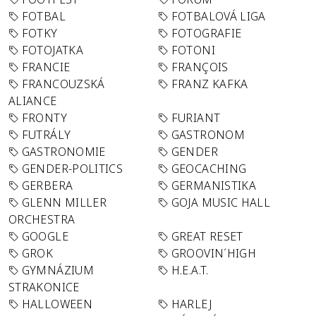
FOTBAL
FOTBALOVÁ LIGA
FOTKY
FOTOGRAFIE
FOTOJATKA
FOTONI
FRANCIE
FRANÇOIS
FRANCOUZSKÁ
FRANZ KAFKA
ALIANCE
FRONTY
FURIANT
FUTRÁLY
GASTRONOM
GASTRONOMIE
GENDER
GENDER-POLITICS
GEOCACHING
GERBERA
GERMANISTIKA
GLENN MILLER
GOJA MUSIC HALL
ORCHESTRA
GOOGLE
GREAT RESET
GROK
GROOVIN´HIGH
GYMNÁZIUM
H.E.A.T.
STRAKONICE
HALLOWEEN
HARLEJ