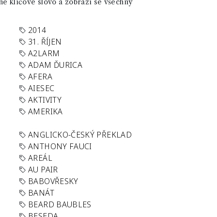
né klíčové slovo a zobrazí se všechny
2014
31. ŘÍJEN
A2LARM
ADAM ĎURICA
AFERA
AIESEC
AKTIVITY
AMERIKA
ANGLICKO-ČESKÝ PŘEKLAD
ANTHONY FAUCI
AREÁL
AU PAIR
BABOVŘESKY
BANÁT
BEARD BAUBLES
BESEDA