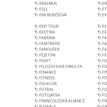
ERASMUS
E
ESEJ
ET
EVA BUREŠOVÁ
E
EXIT TOUR
EX
EXOTIKA
EX
FABRIKA
F
FAIRTRADE
F
FANOUŠEK
FA
FEJETON
FE
FIGHT
FI
FILOZOFICKÁ FAKULTA
FI
FINANCE
F
FITNESS
FI
FOLKLÓR
F
FOTBAL
FO
FOTOJATKA
F
FRANCOUZSKÁ ALIANCE
FR
FUTRÁLY
G