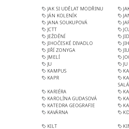
JAK SI UDĚLAT MODŘINU
JA
JÁN KOLENÍK
JA
JANA SOUKUPOVÁ
JA
JCTT
JC
JEŽDĚNÍ
JI
JIHOČESKÉ DIVADLO
JI
JIŘÍ ZONYGA
JI
JMELÍ
JO
JU
JU
KAMPUS
KA
KAPR
K
SAL
KARIÉRA
KA
KAROLÍNA GUDASOVÁ
KA
KATEDRA GEOGRAFIE
KA
KAVÁRNA
KD
KILT
K