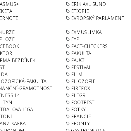
RASMUS+
ERIK AXL SUND
IKETA
ETIOPIE
VERNOTE
EVROPSKÝ PARLAMENT
KURZE
EXMUSLIMKA
PLOZE
EYP
ACEBOOK
FACT-CHECKERS
AKTOR
FAKULTA
RMA BEZDÍNEK
FAUCI
ST
FESTIVAL
LDA
FILM
LOZOFICKÁ-FAKULTA
FILOZOFIE
INANČNÍ-GRAMOTNOST
FIREFOX
TNESS 14
FLEGR
OLTYN
FOOTFEST
TBALOVÁ LIGA
FOTKY
OTONI
FRANCIE
ANZ KAFKA
FRONTY
ASTRONOM
GASTRONOMIE