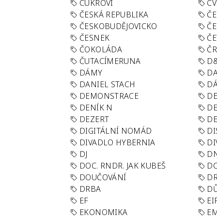
CUKROVÍ
CV
ČESKÁ REPUBLIKA
ČE
ČESKOBUDĚJOVICKO
ČE
ČESNEK
ČE
ČOKOLÁDA
Č
ČUTACÍMERUNA
D
DÁMY
D
DANIEL STACH
D
DEMONSTRACE
DE
DENÍK N
DE
DEZERT
D
DIGITÁLNÍ NOMÁD
DI
DIVADLO HYBERNIA
DI
DJ
D
DOC. RNDR. JAK KUBEŠ
D
DOUČOVÁNÍ
D
DRBA
DŮ
EF
EI
EKONOMIKA
E