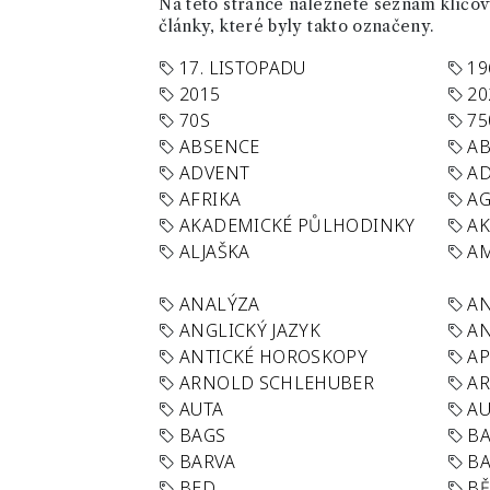
Na této stránce naleznete seznam klíčový
články, které byly takto označeny.
17. LISTOPADU
19
2015
20
70S
75
ABSENCE
AB
ADVENT
AD
AFRIKA
A
AKADEMICKÉ PŮLHODINKY
A
ALJAŠKA
AM
ANALÝZA
A
ANGLICKÝ JAZYK
AN
ANTICKÉ HOROSKOPY
AP
ARNOLD SCHLEHUBER
AR
AUTA
A
BAGS
BA
BARVA
BA
BED
B