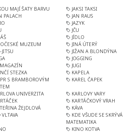
KOU MAJÍ ŠATY BARVU
JAKSI TAKSI
N PALACH
JAN RAUS
RO
JAZYK
U
JČU
DÁŠ
JÍDLO
HOČESKÉ MUZEUM
JINÁ ÚTERÝ
U-JITSU
JIŽAN A BLONDÝNA
GA
JOGGING
 MAGAZÍN
JUGI
NČÍ STEZKA
KAPELA
APR S BRAMBOROVÝM
KAREL ČAPEK
ÁTEM
RLOVA UNIVERZITA
KARLOVY VARY
RTÁČEK
KARTÁČKOVÝ VRAH
TEŘINA ŽEJDLOVÁ
KÁVA
 VLTAVA
KDE VŠUDE SE SKRÝVÁ
MATEMATIKA
INO
KINO KOTVA