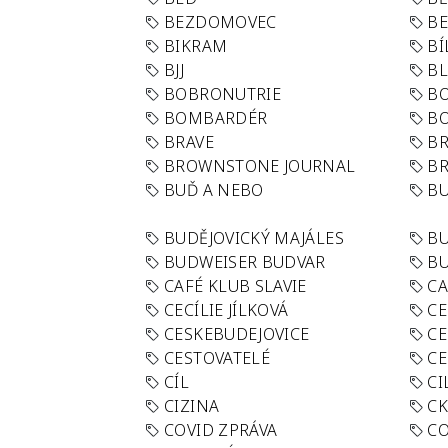
BEZDOMOVEC
B
BIKRAM
BÍ
BJJ
BL
BOBRONUTRIE
B
BOMBARDÉR
BO
BRAVE
BR
BROWNSTONE JOURNAL
B
BUĎ A NEBO
BU
BUDĚJOVICKÝ MAJÁLES
B
BUDWEISER BUDVAR
BU
CAFÉ KLUB SLAVIE
C
CECÍLIE JÍLKOVÁ
CE
CESKEBUDEJOVICE
CE
CESTOVATELÉ
CE
CÍL
CI
CIZINA
CK
COVID ZPRÁVA
CO