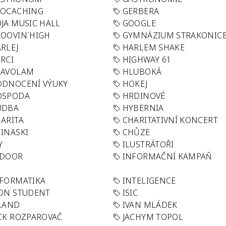
EOCACHING
GERBERA
JA MUSIC HALL
GOOGLE
OOVIN´HIGH
GYMNÁZIUM STRAKONIC
RLEJ
HARLEM SHAKE
RCI
HIGHWAY 61
LAVOLAM
HLUBOKÁ
ODNOCENÍ VÝUKY
HOKEJ
OSPODA
HRDINOVÉ
UDBA
HYBERNIA
ARITA
CHARITATIVNÍ KONCERT
INASKI
CHŮZE
Y
ILUSTRÁTOŘI
NDOOR
INFORMAČNÍ KAMPAŇ
FORMATIKA
INTELIGENCE
ON STUDENT
ISIC
LAND
IVAN MLÁDEK
CK ROZPAROVAČ
JACHYM TOPOL