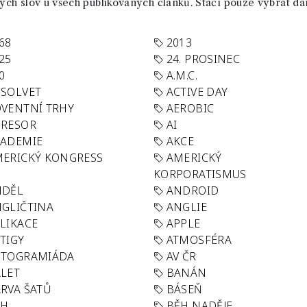
ch slov u všech publikovaných článků. Stačí pouze vybrat da
68
2013
25
24. PROSINEC
0
A.M.C.
SOLVET
ACTIVE DAY
VENTNÍ TRHY
AEROBIC
GRESOR
AI
KADEMIE
AKCE
ERICKÝ KONGRESS
AMERICKÝ
KORPORATISMUS
NDĚL
ANDROID
GLIČTINA
ANGLIE
LIKACE
APPLE
TIGY
ATMOSFÉRA
UTOGRAMIÁDA
AV ČR
LET
BANÁN
RVA ŠATŮ
BÁSEŇ
ĚH
BĚH NADĚJE