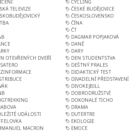
IČENÍ
CYCLING
SKÁ TELEVIZE
ČESKÉ BUDĚJOVICE
SKOBUDĚJOVICKÝ
ČESKOSLOVENSKO
TBA
ČÍNA
R
ČT
&B
DAGMAR POPJAKOVÁ
ANCE
DANĚ
ÁRKY
DARY
N OTEVŘENÝCH DVEŘÍ
DEN STUDENTSTVA
SATERO
DEŠTNÝ PRALES
EZINFORMACE
DIDAKTICKÝ TEST
STRIBUCE
DIVADELNÍ PŘEDSTAVENÍ
VÁK
DIVOKEJBILL
NB
DOBRODRUŽSTVÍ
OGTREKKING
DOKONALÉ TICHO
RABOVA
DRAMA
LEŽITÉ UDÁLOSTI
DUTERTRE
FFELOVKA
EKOLOGIE
MMANUEL MACRON
EMOCE