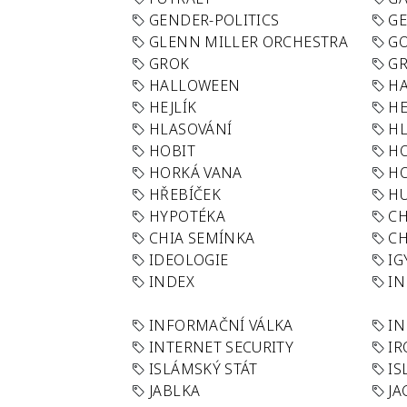
GENDER-POLITICS
G
GLENN MILLER ORCHESTRA
GO
GROK
GR
HALLOWEEN
HA
HEJLÍK
HE
HLASOVÁNÍ
H
HOBIT
H
HORKÁ VANA
H
HŘEBÍČEK
H
HYPOTÉKA
CH
CHIA SEMÍNKA
CH
IDEOLOGIE
IG
INDEX
I
INFORMAČNÍ VÁLKA
IN
INTERNET SECURITY
IR
ISLÁMSKÝ STÁT
IS
JABLKA
JA