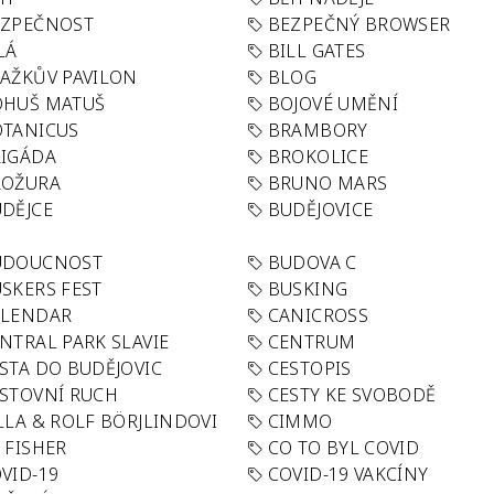
EZPEČNOST
BEZPEČNÝ BROWSER
LÁ
BILL GATES
AŽKŮV PAVILON
BLOG
OHUŠ MATUŠ
BOJOVÉ UMĚNÍ
TANICUS
BRAMBORY
IGÁDA
BROKOLICE
ROŽURA
BRUNO MARS
DĚJCE
BUDĚJOVICE
UDOUCNOST
BUDOVA C
SKERS FEST
BUSKING
ALENDAR
CANICROSS
NTRAL PARK SLAVIE
CENTRUM
STA DO BUDĚJOVIC
CESTOPIS
STOVNÍ RUCH
CESTY KE SVOBODĚ
LLA & ROLF BÖRJLINDOVI
CIMMO
 FISHER
CO TO BYL COVID
VID-19
COVID-19 VAKCÍNY