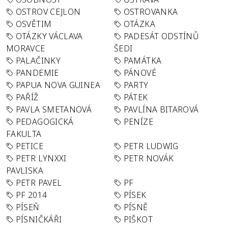
OSTROV CEJLON
OSTROVANKA
OSVĚTIM
OTÁZKA
OTÁZKY VÁCLAVA
PADESÁT ODSTÍNŮ
MORAVCE
ŠEDI
PALAČINKY
PAMÁTKA
PANDEMIE
PÁNOVÉ
PAPUA NOVA GUINEA
PARTY
PAŘÍŽ
PÁTEK
PAVLA SMETANOVÁ
PAVLÍNA BITAROVÁ
PEDAGOGICKÁ
PENÍZE
FAKULTA
PETICE
PETR LUDWIG
PETR LYNXXI
PETR NOVÁK
PAVLISKA
PETR PAVEL
PF
PF 2014
PÍSEK
PÍSEŇ
PÍSNĚ
PÍSNIČKÁŘI
PIŠKOT