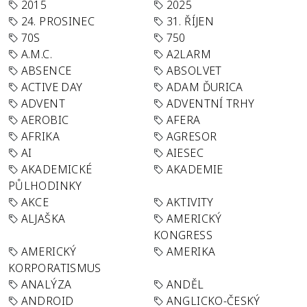
2015
2025
24. PROSINEC
31. ŘÍJEN
70S
750
A.M.C.
A2LARM
ABSENCE
ABSOLVET
ACTIVE DAY
ADAM ĎURICA
ADVENT
ADVENTNÍ TRHY
AEROBIC
AFERA
AFRIKA
AGRESOR
AI
AIESEC
AKADEMICKÉ
AKADEMIE
PŮLHODINKY
AKCE
AKTIVITY
ALJAŠKA
AMERICKÝ
KONGRESS
AMERICKÝ
AMERIKA
KORPORATISMUS
ANALÝZA
ANDĚL
ANDROID
ANGLICKO-ČESKÝ