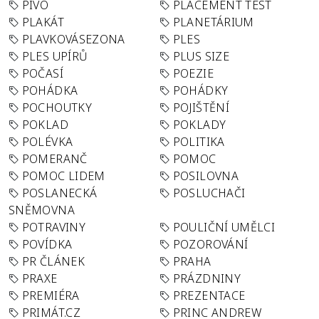
PIVO
PLACEMENT TEST
PLAKÁT
PLANETÁRIUM
PLAVKOVÁSEZONA
PLES
PLES UPÍRŮ
PLUS SIZE
POČASÍ
POEZIE
POHÁDKA
POHÁDKY
POCHOUTKY
POJIŠTĚNÍ
POKLAD
POKLADY
POLÉVKA
POLITIKA
POMERANČ
POMOC
POMOC LIDEM
POSILOVNA
POSLANECKÁ
POSLUCHAČI
SNĚMOVNA
POTRAVINY
POULIČNÍ UMĚLCI
POVÍDKA
POZOROVÁNÍ
PR ČLÁNEK
PRAHA
PRAXE
PRÁZDNINY
PREMIÉRA
PREZENTACE
PRIMÁT.CZ
PRINC ANDREW