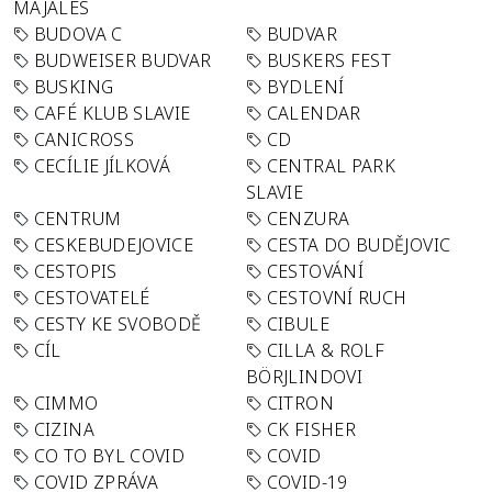
MAJÁLES
BUDOVA C
BUDVAR
BUDWEISER BUDVAR
BUSKERS FEST
BUSKING
BYDLENÍ
CAFÉ KLUB SLAVIE
CALENDAR
CANICROSS
CD
CECÍLIE JÍLKOVÁ
CENTRAL PARK
SLAVIE
CENTRUM
CENZURA
CESKEBUDEJOVICE
CESTA DO BUDĚJOVIC
CESTOPIS
CESTOVÁNÍ
CESTOVATELÉ
CESTOVNÍ RUCH
CESTY KE SVOBODĚ
CIBULE
CÍL
CILLA & ROLF
BÖRJLINDOVI
CIMMO
CITRON
CIZINA
CK FISHER
CO TO BYL COVID
COVID
COVID ZPRÁVA
COVID-19