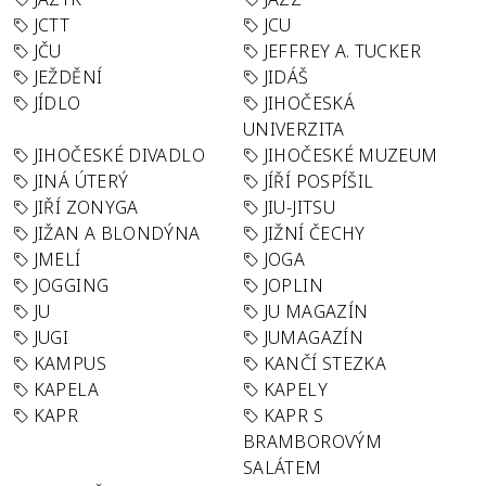
JCTT
JCU
JČU
JEFFREY A. TUCKER
JEŽDĚNÍ
JIDÁŠ
JÍDLO
JIHOČESKÁ
UNIVERZITA
JIHOČESKÉ DIVADLO
JIHOČESKÉ MUZEUM
JINÁ ÚTERÝ
JÍŘÍ POSPÍŠIL
JIŘÍ ZONYGA
JIU-JITSU
JIŽAN A BLONDÝNA
JIŽNÍ ČECHY
JMELÍ
JOGA
JOGGING
JOPLIN
JU
JU MAGAZÍN
JUGI
JUMAGAZÍN
KAMPUS
KANČÍ STEZKA
KAPELA
KAPELY
KAPR
KAPR S
BRAMBOROVÝM
SALÁTEM