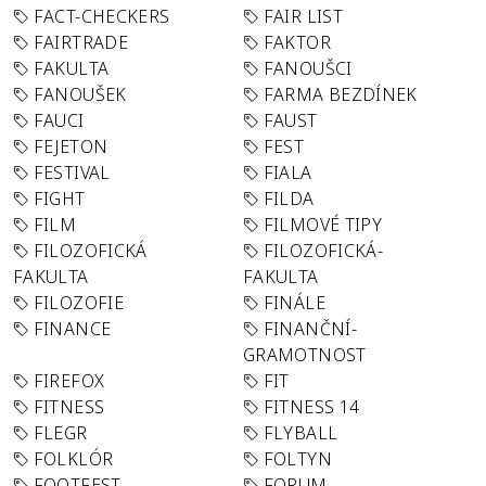
FACT-CHECKERS
FAIR LIST
FAIRTRADE
FAKTOR
FAKULTA
FANOUŠCI
FANOUŠEK
FARMA BEZDÍNEK
FAUCI
FAUST
FEJETON
FEST
FESTIVAL
FIALA
FIGHT
FILDA
FILM
FILMOVÉ TIPY
FILOZOFICKÁ
FILOZOFICKÁ-
FAKULTA
FAKULTA
FILOZOFIE
FINÁLE
FINANCE
FINANČNÍ-
GRAMOTNOST
FIREFOX
FIT
FITNESS
FITNESS 14
FLEGR
FLYBALL
FOLKLÓR
FOLTYN
FOOTFEST
FORUM