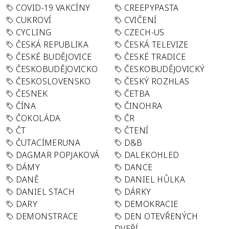
COVID-19 VAKCÍNY
CREEPYPASTA
CUKROVÍ
CVIČENÍ
CYCLING
CZECH-US
ČESKÁ REPUBLIKA
ČESKÁ TELEVIZE
ČESKÉ BUDĚJOVICE
ČESKÉ TRADICE
ČESKOBUDĚJOVICKO
ČESKOBUDĚJOVICKÝ
ČESKOSLOVENSKO
ČESKÝ ROZHLAS
ČESNEK
ČETBA
ČÍNA
ČINOHRA
ČOKOLÁDA
ČR
ČT
ČTENÍ
ČUTACÍMERUNA
D&B
DAGMAR POPJAKOVÁ
DALEKOHLED
DÁMY
DANCE
DANĚ
DANIEL HŮLKA
DANIEL STACH
DÁRKY
DARY
DEMOKRACIE
DEMONSTRACE
DEN OTEVŘENÝCH
DVEŘÍ