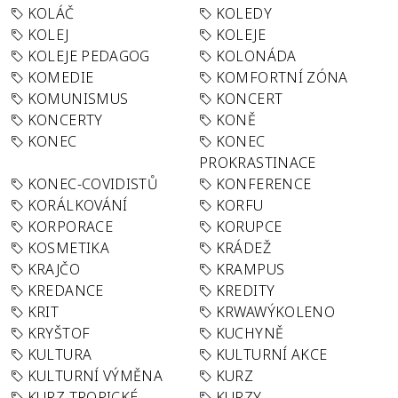
KOLÁČ
KOLEDY
KOLEJ
KOLEJE
KOLEJE PEDAGOG
KOLONÁDA
KOMEDIE
KOMFORTNÍ ZÓNA
KOMUNISMUS
KONCERT
KONCERTY
KONĚ
KONEC
KONEC
PROKRASTINACE
KONEC-COVIDISTŮ
KONFERENCE
KORÁLKOVÁNÍ
KORFU
KORPORACE
KORUPCE
KOSMETIKA
KRÁDEŽ
KRAJČO
KRAMPUS
KREDANCE
KREDITY
KRIT
KRWAWÝKOLENO
KRYŠTOF
KUCHYNĚ
KULTURA
KULTURNÍ AKCE
KULTURNÍ VÝMĚNA
KURZ
KURZ TROPICKÉ
KURZY