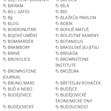
BIKRAM
BÍLÁ
BILL GATES
BIO
BJJ
BLAŽKŮV PAVILON
BLOG
BOBÍK
BOBRONUTRIE
BOHUŠ MATUŠ
BOJOVÉ UMĚNÍ
BOLESTNÉ KAMENY
BOMBARDÉR
BOTANICUS
BRAMBORY
BRASILSKÉ JIU-JITSU
BRAVE
BRIGÁDA
BROKOLICE
BROWNSTONE
INSTITUTE
BROWNSTONE
BROŽURA
JOURNAL
BRUNO MARS
BŘETISLAV ROHÁČEK
BUĎ A NEBO
BUDĚJCE
BUDĚJOVICE
BUDĚJOVICKÉ
EKONOMICKÉ DNY
BUDĚJOVICKÝ
BUDOUCNOST