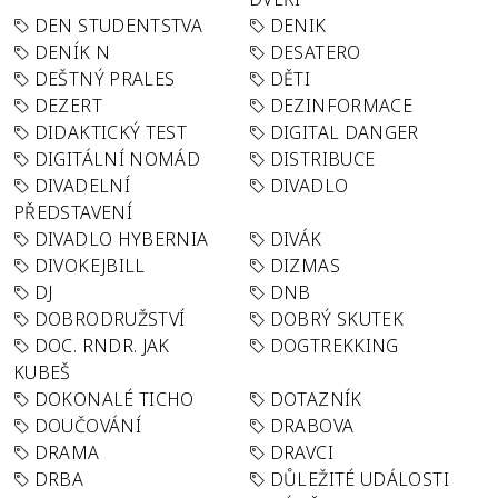
DEN STUDENTSTVA
DENIK
DENÍK N
DESATERO
DEŠTNÝ PRALES
DĚTI
DEZERT
DEZINFORMACE
DIDAKTICKÝ TEST
DIGITAL DANGER
DIGITÁLNÍ NOMÁD
DISTRIBUCE
DIVADELNÍ
DIVADLO
PŘEDSTAVENÍ
DIVADLO HYBERNIA
DIVÁK
DIVOKEJBILL
DIZMAS
DJ
DNB
DOBRODRUŽSTVÍ
DOBRÝ SKUTEK
DOC. RNDR. JAK
DOGTREKKING
KUBEŠ
DOKONALÉ TICHO
DOTAZNÍK
DOUČOVÁNÍ
DRABOVA
DRAMA
DRAVCI
DRBA
DŮLEŽITÉ UDÁLOSTI