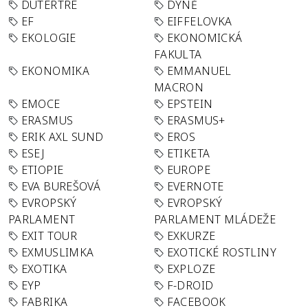
DUTERTRE
DÝNĚ
EF
EIFFELOVKA
EKOLOGIE
EKONOMICKÁ
FAKULTA
EKONOMIKA
EMMANUEL
MACRON
EMOCE
EPSTEIN
ERASMUS
ERASMUS+
ERIK AXL SUND
EROS
ESEJ
ETIKETA
ETIOPIE
EUROPE
EVA BUREŠOVÁ
EVERNOTE
EVROPSKÝ
EVROPSKÝ
PARLAMENT
PARLAMENT MLÁDEŽE
EXIT TOUR
EXKURZE
EXMUSLIMKA
EXOTICKÉ ROSTLINY
EXOTIKA
EXPLOZE
EYP
F-DROID
FABRIKA
FACEBOOK