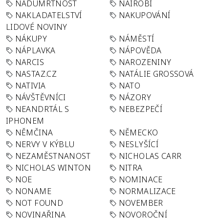
NADÚMRTNOST
NAIROBI
NAKLADATELSTVÍ
NAKUPOVÁNÍ
LIDOVÉ NOVINY
NÁKUPY
NÁMĚSTÍ
NÁPLAVKA
NÁPOVĚDA
NARCIS
NAROZENINY
NASTAZ.CZ
NATÁLIE GROSSOVÁ
NATIVIA
NATO
NÁVŠTĚVNÍCI
NÁZORY
NEANDRTÁL S
NEBEZPEČÍ
IPHONEM
NĚMČINA
NĚMECKO
NERVY V KÝBLU
NESLYŠÍCÍ
NEZAMĚSTNANOST
NICHOLAS CARR
NICHOLAS WINTON
NITRA
NOE
NOMINACE
NONAME
NORMALIZACE
NOT FOUND
NOVEMBER
NOVINAŘINA
NOVOROČNÍ