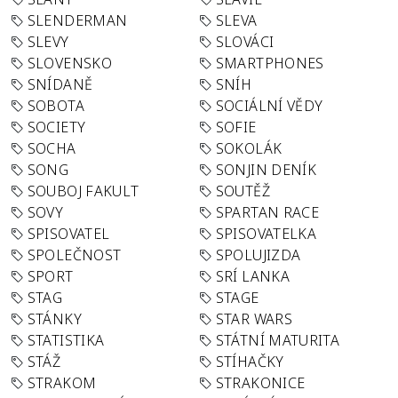
SLENDERMAN
SLEVA
SLEVY
SLOVÁCI
SLOVENSKO
SMARTPHONES
SNÍDANĚ
SNÍH
SOBOTA
SOCIÁLNÍ VĚDY
SOCIETY
SOFIE
SOCHA
SOKOLÁK
SONG
SONJIN DENÍK
SOUBOJ FAKULT
SOUTĚŽ
SOVY
SPARTAN RACE
SPISOVATEL
SPISOVATELKA
SPOLEČNOST
SPOLUJIZDA
SPORT
SRÍ LANKA
STAG
STAGE
STÁNKY
STAR WARS
STATISTIKA
STÁTNÍ MATURITA
STÁŽ
STÍHAČKY
STRAKOM
STRAKONICE