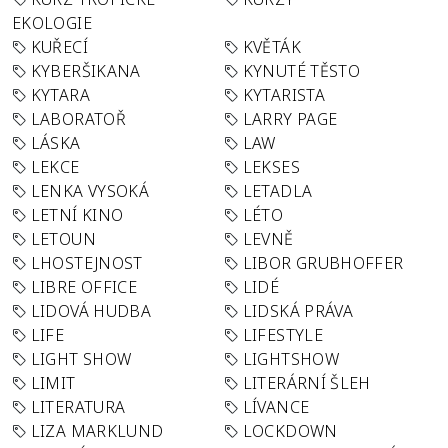
EKOLOGIE
KUŘECÍ
KVĚTÁK
KYBERŠIKANA
KYNUTÉ TĚSTO
KYTARA
KYTARISTA
LABORATOŘ
LARRY PAGE
LÁSKA
LAW
LEKCE
LEKSES
LENKA VYSOKÁ
LETADLA
LETNÍ KINO
LÉTO
LETOUN
LEVNĚ
LHOSTEJNOST
LIBOR GRUBHOFFER
LIBRE OFFICE
LIDÉ
LIDOVÁ HUDBA
LIDSKÁ PRÁVA
LIFE
LIFESTYLE
LIGHT SHOW
LIGHTSHOW
LIMIT
LITERÁRNÍ ŠLEH
LITERATURA
LÍVANCE
LIZA MARKLUND
LOCKDOWN