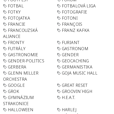
FOTBAL
FOTBALOVÁ LIGA
FOTKY
FOTOGRAFIE
FOTOJATKA
FOTONI
FRANCIE
FRANÇOIS
FRANCOUZSKÁ
FRANZ KAFKA
ALIANCE
FRONTY
FURIANT
FUTRÁLY
GASTRONOM
GASTRONOMIE
GENDER
GENDER-POLITICS
GEOCACHING
GERBERA
GERMANISTIKA
GLENN MILLER
GOJA MUSIC HALL
ORCHESTRA
GOOGLE
GREAT RESET
GROK
GROOVIN´HIGH
GYMNÁZIUM
H.E.A.T.
STRAKONICE
HALLOWEEN
HARLEJ