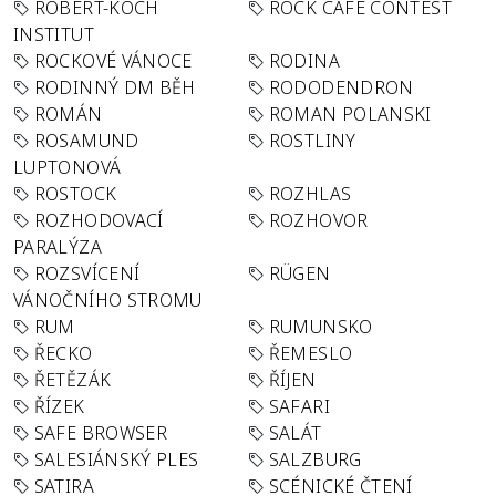
ROBERT-KOCH
ROCK CAFÉ CONTEST
INSTITUT
ROCKOVÉ VÁNOCE
RODINA
RODINNÝ DM BĚH
RODODENDRON
ROMÁN
ROMAN POLANSKI
ROSAMUND
ROSTLINY
LUPTONOVÁ
ROSTOCK
ROZHLAS
ROZHODOVACÍ
ROZHOVOR
PARALÝZA
ROZSVÍCENÍ
RÜGEN
VÁNOČNÍHO STROMU
RUM
RUMUNSKO
ŘECKO
ŘEMESLO
ŘETĚZÁK
ŘÍJEN
ŘÍZEK
SAFARI
SAFE BROWSER
SALÁT
SALESIÁNSKÝ PLES
SALZBURG
SATIRA
SCÉNICKÉ ČTENÍ