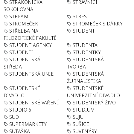
STRAKONICKÁ
STRÁVNÍCI
SOKOLOVNA
STREAM
STRES
STROMEČEK
STROMEČEK S DÁRKY
STŘELBA NA
STUDENT
FILOZOFICKÉ FAKULTĚ
STUDENT AGENCY
STUDENTA
STUDENTI
STUDENTKY
STUDENTSKÁ
STUDENTSKÁ
STŘEDA
TVORBA
STUDENTSKÁ UNIE
STUDENTSKÁ
ŽURNALISTIKA
STUDENTSKÉ
STUDENTSKÉ
DIVADLO
UNIVERZITNÍ DIVADLO
STUDENTSKÉ VAŘENÍ
STUDENTSKÝ ŽIVOT
STUDIO 6
STUDIUM
SUD
SUJU
SUPERMARKETY
SUŠICE
SUTAŠKA
SUVENÝRY