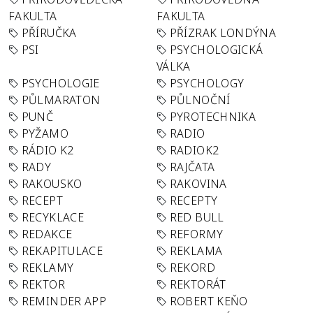
FAKULTA
FAKULTA
PŘÍRUČKA
PŘÍZRAK LONDÝNA
PSI
PSYCHOLOGICKÁ
VÁLKA
PSYCHOLOGIE
PSYCHOLOGY
PŮLMARATON
PŮLNOČNÍ
PUNČ
PYROTECHNIKA
PYŽAMO
RADIO
RÁDIO K2
RADIOK2
RADY
RAJČATA
RAKOUSKO
RAKOVINA
RECEPT
RECEPTY
RECYKLACE
RED BULL
REDAKCE
REFORMY
REKAPITULACE
REKLAMA
REKLAMY
REKORD
REKTOR
REKTORÁT
REMINDER APP
ROBERT KEŇO