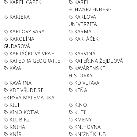
KAREL ČAPEK
KAREL
SCHWARZENBERG
KARIÉRA
KARLOVA
UNIVERZITA
KARLOVY VARY
KARMA
KAROLÍNA
KARTÁČEK
GUDASOVÁ
KARTÁČKOVÝ VRAH
KARVINÁ
KATEDRA GEOGRAFIE
KATEŘINA ŽEJDLOVÁ
KÁVA
KAVÁRENSKÉ
HISTORKY
KAVÁRNA
KD VLTAVA
KDE VŠUDE SE
KEŇA
SKRÝVÁ MATEMATIKA
KILT
KINO
KINO KOTVA
KLEŤ
KLUB K2
KMENY
KNIHA
KNIHOVNA
KNÍR
KNIŽNÍ KLUB