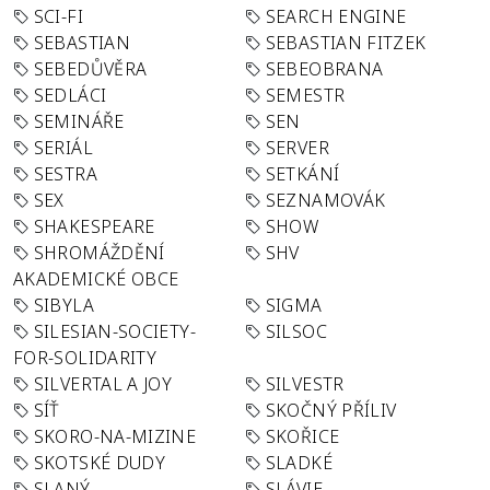
SCI-FI
SEARCH ENGINE
SEBASTIAN
SEBASTIAN FITZEK
SEBEDŮVĚRA
SEBEOBRANA
SEDLÁCI
SEMESTR
SEMINÁŘE
SEN
SERIÁL
SERVER
SESTRA
SETKÁNÍ
SEX
SEZNAMOVÁK
SHAKESPEARE
SHOW
SHROMÁŽDĚNÍ
SHV
AKADEMICKÉ OBCE
SIBYLA
SIGMA
SILESIAN-SOCIETY-
SILSOC
FOR-SOLIDARITY
SILVERTAL A JOY
SILVESTR
SÍŤ
SKOČNÝ PŘÍLIV
SKORO-NA-MIZINE
SKOŘICE
SKOTSKÉ DUDY
SLADKÉ
SLANÝ
SLÁVIE