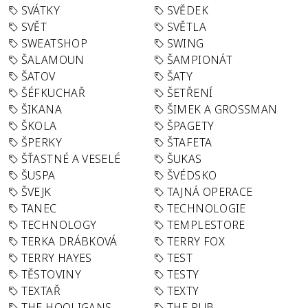
SVÁTKY
SVĚDEK
SVĚT
SVĚTLA
SWEATSHOP
SWING
ŠALAMOUN
ŠAMPIONÁT
ŠATOV
ŠATY
ŠÉFKUCHAŘ
ŠETŘENÍ
ŠIKANA
ŠIMEK A GROSSMAN
ŠKOLA
ŠPAGETY
ŠPERKY
ŠTAFETA
ŠŤASTNÉ A VESELÉ
ŠUKAS
ŠUSPA
ŠVÉDSKO
ŠVEJK
TAJNÁ OPERACE
TANEC
TECHNOLOGIE
TECHNOLOGY
TEMPLESTORE
TERKA DRÁBKOVÁ
TERRY FOX
TERRY HAYES
TEST
TĚSTOVINY
TESTY
TEXTAŘ
TEXTY
THE HOOLIGANS
THE PUB