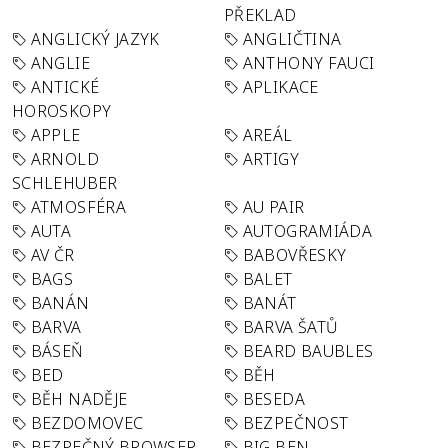
PŘEKLAD
ANGLICKÝ JAZYK
ANGLIČTINA
ANGLIE
ANTHONY FAUCI
ANTICKÉ
APLIKACE
HOROSKOPY
APPLE
AREÁL
ARNOLD
ARTIGY
SCHLEHUBER
ATMOSFÉRA
AU PAIR
AUTA
AUTOGRAMIÁDA
AV ČR
BABOVŘESKY
BAGS
BALET
BANÁN
BANÁT
BARVA
BARVA ŠATŮ
BÁSEŇ
BEARD BAUBLES
BED
BĚH
BĚH NADĚJE
BESEDA
BEZDOMOVEC
BEZPEČNOST
BEZPEČNÝ BROWSER
BIG BEN