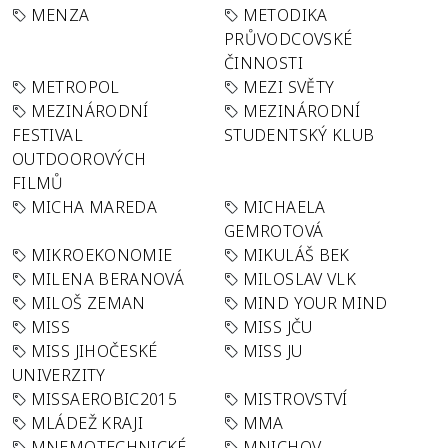
MENZA
METODIKA
PRŮVODCOVSKÉ
ČINNOSTI
METROPOL
MEZI SVĚTY
MEZINÁRODNÍ
MEZINÁRODNÍ
FESTIVAL
STUDENTSKÝ KLUB
OUTDOOROVÝCH
FILMŮ
MICHA MAREDA
MICHAELA
GEMROTOVÁ
MIKROEKONOMIE
MIKULÁŠ BEK
MILENA BERANOVÁ
MILOSLAV VLK
MILOŠ ZEMAN
MIND YOUR MIND
MISS
MISS JČU
MISS JIHOČESKÉ
MISS JU
UNIVERZITY
MISSAEROBIC2015
MISTROVSTVÍ
MLÁDEŽ KRAJI
MMA
MNEMOTECHNICKÉ
MNICHOV