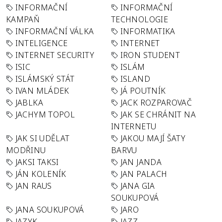
INFORMAČNÍ
INFORMAČNÍ
KAMPAŇ
TECHNOLOGIE
INFORMAČNÍ VÁLKA
INFORMATIKA
INTELIGENCE
INTERNET
INTERNET SECURITY
IRON STUDENT
ISIC
ISLÁM
ISLÁMSKÝ STÁT
ISLAND
IVAN MLÁDEK
JÁ POUTNÍK
JABLKA
JACK ROZPAROVAČ
JACHYM TOPOL
JAK SE CHRÁNIT NA
INTERNETU
JAK SI UDĚLAT
JAKOU MAJÍ ŠATY
MODŘINU
BARVU
JAKSI TAKSI
JAN JANDA
JÁN KOLENÍK
JAN PALACH
JAN RAUS
JANA GIA
SOUKUPOVÁ
JANA SOUKUPOVÁ
JARO
JAZYK
JAZZ