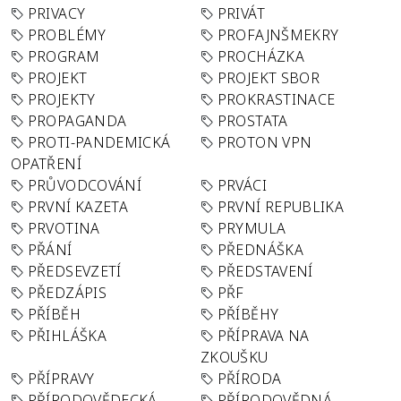
PRIVACY
PRIVÁT
PROBLÉMY
PROFAJNŠMEKRY
PROGRAM
PROCHÁZKA
PROJEKT
PROJEKT SBOR
PROJEKTY
PROKRASTINACE
PROPAGANDA
PROSTATA
PROTI-PANDEMICKÁ
PROTON VPN
OPATŘENÍ
PRŮVODCOVÁNÍ
PRVÁCI
PRVNÍ KAZETA
PRVNÍ REPUBLIKA
PRVOTINA
PRYMULA
PŘÁNÍ
PŘEDNÁŠKA
PŘEDSEVZETÍ
PŘEDSTAVENÍ
PŘEDZÁPIS
PŘF
PŘÍBĚH
PŘÍBĚHY
PŘIHLÁŠKA
PŘÍPRAVA NA
ZKOUŠKU
PŘÍPRAVY
PŘÍRODA
PŘÍRODOVĚDECKÁ
PŘÍRODOVĚDNÁ