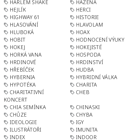
HARLEM SHAKE
HÁZENÁ
HEJLÍK
HERCI
HIGHWAY 61
HISTORIE
HLASOVÁNÍ
HLAVOLAM
HLUBOKÁ
HOAX
HOBIT
HODNOCENÍ VÝUKY
HOKEJ
HOKEJISTÉ
HORKÁ VANA
HOSPODA
HRDINOVÉ
HRDINSTVÍ
HŘEBÍČEK
HUDBA
HYBERNIA
HYBRIDNÍ VÁLKA
HYPOTÉKA
CHARITA
CHARITATIVNÍ
CHEB
KONCERT
CHIA SEMÍNKA
CHINASKI
CHŮZE
CHYBA
IDEOLOGIE
IGY
ILUSTRÁTOŘI
IMUNITA
INDEX
INDOOR